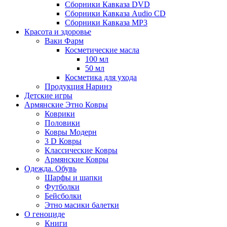
Сборники Кавказа DVD
Сборники Кавказа Audio CD
Сборники Кавказа MP3
Красота и здоровье
Ваки Фарм
Косметические масла
100 мл
50 мл
Косметика для ухода
Продукция Наринэ
Детские игры
Армянские Этно Ковры
Коврики
Половики
Ковры Модерн
3 D Ковры
Классические Ковры
Армянские Ковры
Одежда. Обувь
Шарфы и шапки
Футболки
Бейсболки
Этно масики балетки
О геноциде
Книги