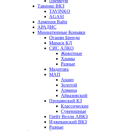
Премиум
Тавинко ВКЗ
TAVINKO
AGASI
Армения Вайн
АРАДИС
Миниатюрные Коньяки
Оганян Бренди
Мараси КД
СИС АЛКО
Животные
Храмы
Разные
Мадатовъ
МАП
Арамэ
Золотой
Армина
Айвазовский
Прошянский КЗ
Классические
Сувенирные
Грейт Велли АВКЗ
Иджеванский ВКЗ
Разные