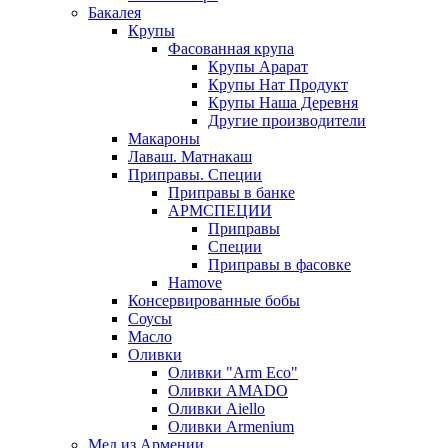
Бакалея
Крупы
Фасованная крупа
Крупы Арарат
Крупы Нат Продукт
Крупы Наша Деревня
Другие производители
Макароны
Лаваш. Матнакаш
Приправы. Специи
Приправы в банке
АРМСПЕЦИИ
Приправы
Специи
Приправы в фасовке
Hamove
Консервированные бобы
Соусы
Масло
Оливки
Оливки "Arm Eco"
Оливки AMADO
Оливки Aiello
Оливки Armenium
Мед из Армении