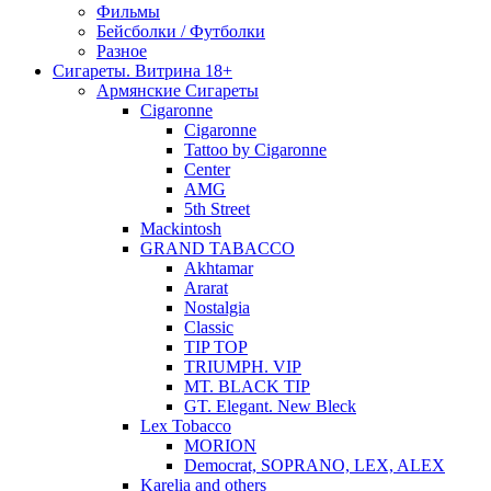
Фильмы
Бейсболки / Футболки
Разное
Сигареты. Витрина 18+
Армянские Сигареты
Cigaronne
Cigaronne
Tattoo by Cigaronne
Center
AMG
5th Street
Mackintosh
GRAND TABACCO
Akhtamar
Ararat
Nostalgia
Classic
TIP TOP
TRIUMPH. VIP
MT. BLACK TIP
GT. Elegant. New Bleck
Lex Tobacco
MORION
Democrat, SOPRANO, LEX, ALEX
Karelia and others