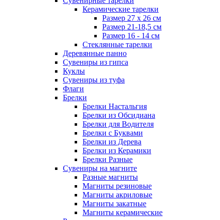
Сувенирные тарелки
Керамические тарелки
Размер 27 х 26 см
Размер 21-18,5 см
Размер 16 - 14 см
Стеклянные тарелки
Деревянные панно
Сувениры из гипса
Куклы
Сувениры из туфа
Флаги
Брелки
Брелки Настальгия
Брелки из Обсидиана
Брелки для Водителя
Брелки с Буквами
Брелки из Дерева
Брелки из Керамики
Брелки Разные
Сувениры на магните
Разные магниты
Магниты резиновые
Магниты акриловые
Магниты закатные
Магниты керамические