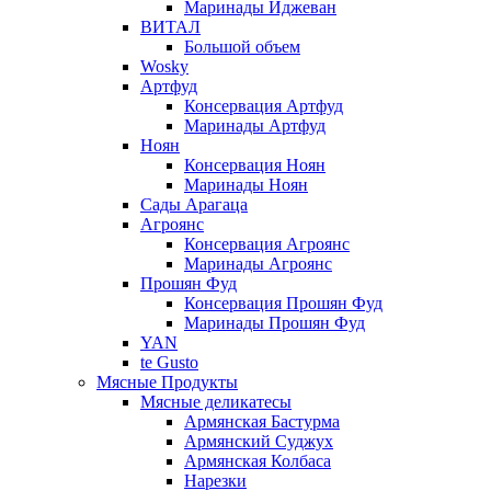
Маринады Иджеван
ВИТАЛ
Большой объем
Wosky
Артфуд
Консервация Артфуд
Маринады Артфуд
Ноян
Консервация Ноян
Маринады Ноян
Сады Арагаца
Агроянс
Консервация Агроянс
Маринады Агроянс
Прошян Фуд
Консервация Прошян Фуд
Маринады Прошян Фуд
YAN
te Gusto
Мясные Продукты
Мясные деликатесы
Армянская Бастурма
Армянский Суджух
Армянская Колбаса
Нарезки