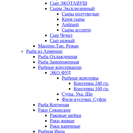
Сыр ЭКОТАВУШ
Сыры Эксклюзивный
Сыры полутведые
Крем сыры
Antipasti
Сыры ассорти
Сыр Чечил
Сыр разный
Мацони.Тан. Режан
Рыба из Армении
Рыба Охлажденная
Рыба Замороженная
Рыбные консервации
ЭКО ФУД
Рыбные консервы
Консервы 240 гр.
Консервы 160 гр.
Супы. Уха. Щи
Филе-кусочки. Суфле
Рыба Копченая
Раки Севанские
Раковые шейки
Раки живые
Раки варенные
Рыбная Икра