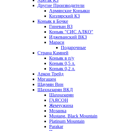
Арегак КЗ
Другие Производители
Армянские Коньяки
Кизлярский КЗ
Коньяк в Бочке
Гиневан ВЗ
Коньяк "СИС АЛКО"
Иджеванский ВКЗ
Мараси
Подарочные
Страна Камней
Коньяк в п/у
Коньяк 0,5 л.
Коньяк 0,2 л.
Аркон Трейд
Мргашен
Шаумян Вин
Шахназарян ВКД
Шахназарян
ГАЯСОН
Жемчужина
Мозаика
Mustang. Black Mountain
Platinum Mountain
Parakar