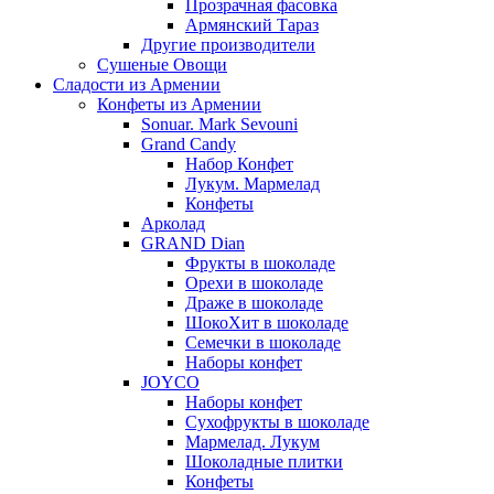
Прозрачная фасовка
Армянский Тараз
Другие производители
Сушеные Овощи
Сладости из Армении
Конфеты из Армении
Sonuar. Mark Sevouni
Grand Candy
Набор Конфет
Лукум. Мармелад
Конфеты
Арколад
GRAND Dian
Фрукты в шоколаде
Орехи в шоколаде
Драже в шоколаде
ШокоХит в шоколаде
Семечки в шоколаде
Наборы конфет
JOYCO
Наборы конфет
Сухофрукты в шоколаде
Мармелад. Лукум
Шоколадные плитки
Конфеты