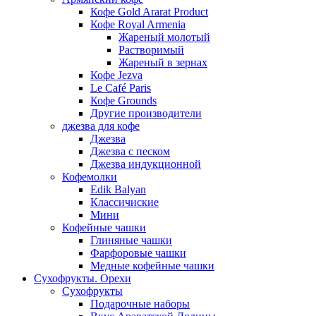
Кофе Gold Ararat Product
Кофе Royal Armenia
Жареный молотый
Растворимый
Жареный в зернах
Кофе Jezva
Le Café Paris
Кофе Grounds
Другие производители
джезва для кофе
Джезва
Джезва с песком
Джезва индукционной
Кофемолки
Edik Balyan
Классичиские
Мини
Кофейные чашки
Глиняные чашки
Фарфоровые чашки
Медные кофейные чашки
Сухофрукты. Орехи
Сухофрукты
Подарочные наборы