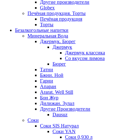
Другие производители
Globex
Печёная продукция. Торты
Печёная продукция
Торты
Безалкогольные напитки
Минеральная Вода
Джермук. Бюрег
Джермук
Джермук классика
Со вкусом лимона
Бюрег
Татни
Бжни. Ной
Гарни
Апаран
Ararat. Well Still
Бон Жур
Дилижан. Зулал
Другие Производители
Dausuz
Соки
Соки SIS Натурал
Соки YAN
Соки 0,930 л