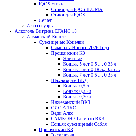
IQOS стики
Стики для IQOS ILUMA
Стики для IQOS
Сenter
Акссессуары
Алкоголь Витрина ЕГАИС 18+
Армянский Коньяк
Сувенирные Коньяки
Символы Нового 2026 Года
Прошянский КЗ
Элитные
Коньяк 5 лет 0,5 л., 0,33 л
Коньяк 5 лет 0,18 л., 0,25 л.
Коньяк 7 лет 0,5 л., 0,33 л
Шахназарян ВКД
Коньяк 0,5 л
Коньяк 0,25 л
Коньяк 0,70 л
Иджеванский ВКЗ
СИС АЛКО
Веди Алко
САМКОН / Тавинко ВКЗ
Коньяк сувенирный Сабля
Прошянский КЗ
Эксклюзив