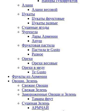
Наборы сухофруктов
Алани
Алани весовой
Цукаты
Цукаты фруктовые
Цукаты разные
Сушеные ягоды
Чурчхела
Дары Армении
Ануш
Фруктовая пастила
Пастила te Gusto
Разное
Орехи
Орехи весовые
Орехи в меду
Te Gusto
Фрукты из Армении
Овощи. Зелень
Свежие Овощи
Свежая Зелень
Замороженные Овощи и Зелень
Тамара фрут
Сушеная Зелень
АРМЧАЙ