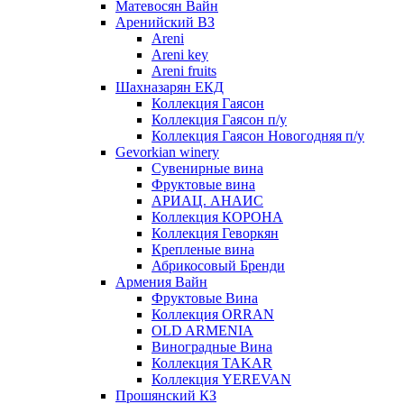
Матевосян Вайн
Аренийский ВЗ
Areni
Areni key
Areni fruits
Шахназарян ЕКД
Коллекция Гаясон
Коллекция Гаясон п/у
Коллекция Гаясон Новогодняя п/у
Gevorkian winery
Сувенирные вина
Фруктовые вина
АРИАЦ. АНАИС
Коллекция КОРОНА
Коллекция Геворкян
Крепленые вина
Абрикосовый Бренди
Армения Вайн
Фруктовые Вина
Коллекция ORRAN
OLD ARMENIA
Виноградные Вина
Коллекция TAKAR
Коллекция YEREVAN
Прошянский КЗ