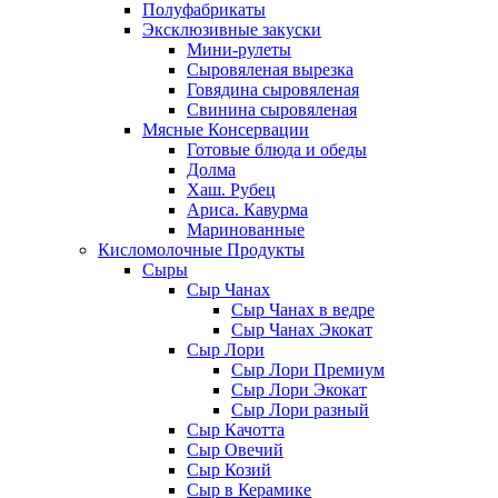
Полуфабрикаты
Эксклюзивные закуски
Мини-рулеты
Сыровяленая вырезка
Говядина сыровяленая
Свинина сыровяленая
Мясные Консервации
Готовые блюда и обеды
Долма
Хаш. Рубец
Ариса. Кавурма
Маринованные
Кисломолочные Продукты
Сыры
Сыр Чанах
Сыр Чанах в ведре
Сыр Чанах Экокат
Сыр Лори
Сыр Лори Премиум
Сыр Лори Экокат
Сыр Лори разный
Сыр Качотта
Сыр Овечий
Сыр Козий
Сыр в Керамике