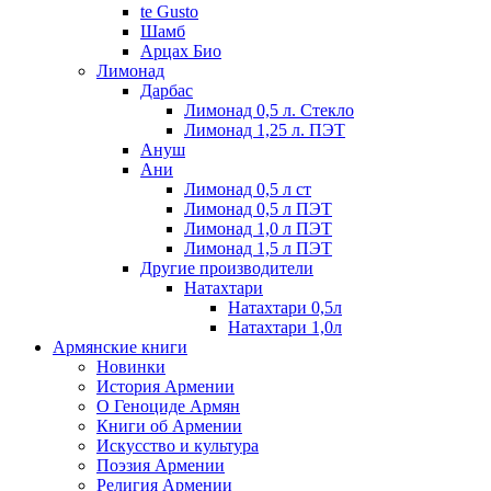
te Gusto
Шамб
Арцах Био
Лимонад
Дарбас
Лимонад 0,5 л. Стекло
Лимонад 1,25 л. ПЭТ
Ануш
Ани
Лимонад 0,5 л ст
Лимонад 0,5 л ПЭТ
Лимонад 1,0 л ПЭТ
Лимонад 1,5 л ПЭТ
Другие производители
Натахтари
Натахтари 0,5л
Натахтари 1,0л
Армянские книги
Новинки
История Армении
О Геноциде Армян
Книги об Армении
Иcкусство и культура
Поэзия Армении
Религия Армении