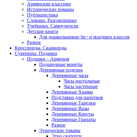
Армянские классики
Исторические романы
Публицистика
Словари. Разговорники
Учебники. Самоучители
Детские книги
Для дошкольников<br> и младших классов
Разное
Кроссворды. Сканворды
Сувениры. Подарки
Подарки – Армения
Подарочные монеты
Деревянные изделия
Деревянные часы
Часы настольные
Часы настенные
Деревянные Храмы
Подставки для напитков
Деревянные Тарелки
Деревянные Вазы
Деревянные Кресты
Деревянные Гранаты
Разное
Этнические товары
Этно скатерти