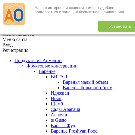
Нашим интернет-магазином намного удобнее
+7 (495) 646-888-1
пользоваться с помощью бесплатного приложения!
В корзине
0
товаров
Установить
x
Меню каталога
Меню сайта
Вход
Регистрация
Продукты из Армении
Фруктовые консервации
Варенье
ВИТАЛ
Варенья малый объем
Варенья большой объем
Иджеван
Ноян
Шамб
Сады Арагаца
Агроянс
te Gusto
Варга - Фуд
Варенье Proshyan Food