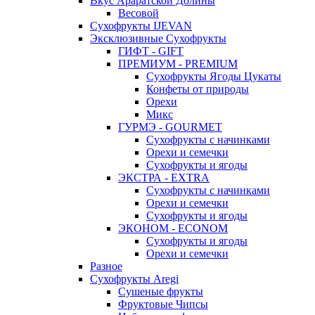
Вкус Араратской Долины
Весовой
Сухофрукты IJEVAN
Эксклюзивные Сухофрукты
ГИФТ - GIFT
ПРЕМИУМ - PREMIUM
Сухофрукты Ягоды Цукаты
Конфеты от природы
Орехи
Микс
ГУРМЭ - GOURMET
Сухофрукты с начинками
Орехи и семечки
Сухофрукты и ягоды
ЭКСТРА - EXTRA
Сухофрукты с начинками
Орехи и семечки
Сухофрукты и ягоды
ЭКОНОМ - ECONOM
Сухофрукты и ягоды
Орехи и семечки
Разное
Сухофрукты Aregi
Сушеные фрукты
Фруктовые Чипсы