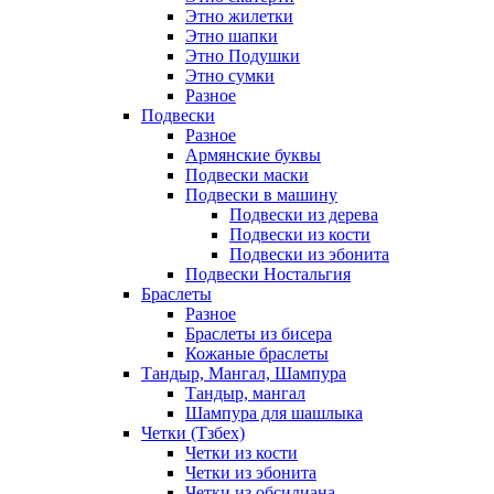
Этно жилетки
Этно шапки
Этно Подушки
Этно сумки
Разное
Подвески
Разное
Армянские буквы
Подвески маски
Подвески в машину
Подвески из дерева
Подвески из кости
Подвески из эбонита
Подвески Ностальгия
Браслеты
Разное
Браслеты из бисера
Кожаные браслеты
Тандыр, Мангал, Шампура
Тандыр, мангал
Шампура для шашлыка
Четки (Тзбех)
Четки из кости
Четки из эбонита
Четки из обсидиана