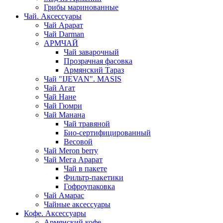
Грибы маринованные
Чай. Аксессуары
Чай Арарат
Чай Darman
АРМЧАЙ
Чай заварочный
Прозрачная фасовка
Армянский Тараз
Чай "IJEVAN". MASIS
Чай Агат
Чай Нане
Чай Гюмри
Чай Манана
Чай травяной
Био-сертифицированный
Весовой
Чай Meron berry
Чай Мега Арарат
Чай в пакете
Фильтр-пакетики
Гофроупаковка
Чай Амарас
Чайные аксессуары
Кофе. Аксессуары
Армянский кофе