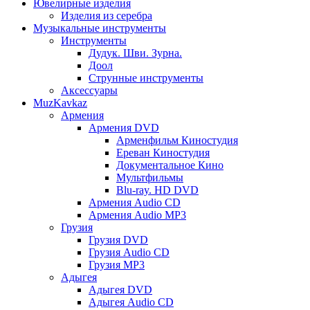
Ювелирные изделия
Изделия из серебра
Музыкальные инструменты
Инструменты
Дудук. Шви. Зурна.
Доол
Струнные инструменты
Аксессуары
MuzKavkaz
Армения
Армения DVD
Арменфильм Киностудия
Ереван Киностудия
Документальное Кино
Мультфильмы
Blu-ray. HD DVD
Армения Audio CD
Армения Audio MP3
Грузия
Грузия DVD
Грузия Audio CD
Грузия MP3
Адыгея
Адыгея DVD
Адыгея Audio CD