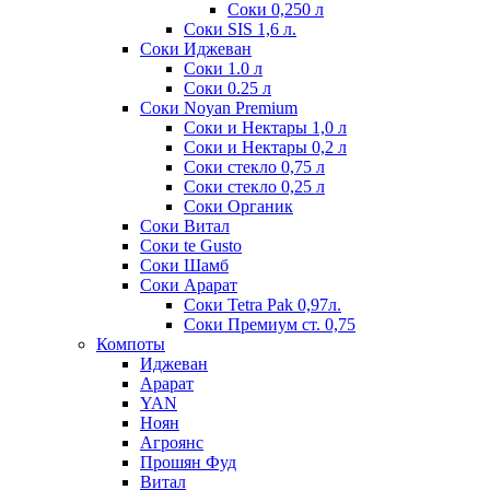
Соки 0,250 л
Соки SIS 1,6 л.
Соки Иджеван
Соки 1.0 л
Соки 0.25 л
Соки Noyan Premium
Соки и Нектары 1,0 л
Соки и Нектары 0,2 л
Соки стекло 0,75 л
Соки стекло 0,25 л
Соки Органик
Соки Витал
Соки te Gusto
Соки Шамб
Соки Арарат
Соки Tetra Pak 0,97л.
Соки Премиум ст. 0,75
Компоты
Иджеван
Арарат
YAN
Ноян
Агроянс
Прошян Фуд
Витал