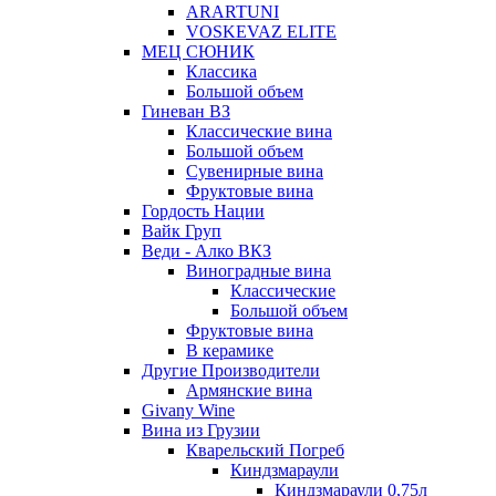
ARARTUNI
VOSKEVAZ ELITE
МЕЦ СЮНИК
Классика
Большой объем
Гиневан ВЗ
Классические вина
Большой объем
Сувенирные вина
Фруктовые вина
Гордость Нации
Вайк Груп
Веди - Алко ВКЗ
Виноградные вина
Классические
Большой объем
Фруктовые вина
В керамике
Другие Производители
Армянские вина
Givany Wine
Вина из Грузии
Кварельский Погреб
Киндзмараули
Киндзмараули 0,75л