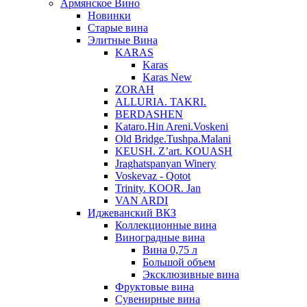
Армянское Вино
Новинки
Старые вина
Элитные Вина
KARAS
Karas
Karas New
ZORAH
ALLURIA. TAKRI.
BERDASHEN
Kataro.Hin Areni.Voskeni
Old Bridge.Tushpa.Malani
KEUSH. Z’art. KOUASH
Jraghatspanyan Winery
Voskevaz - Qotot
Trinity. KOOR. Jan
VAN ARDI
Иджеванский ВКЗ
Коллекционные вина
Виноградные вина
Вина 0,75 л
Большой объем
Эксклюзивные вина
Фруктовые вина
Cувенирные вина