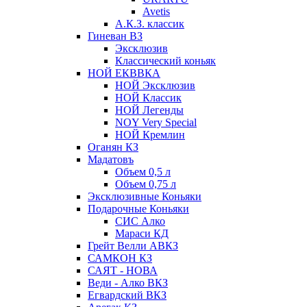
Avetis
А.К.З. классик
Гиневан ВЗ
Эксклюзив
Классический коньяк
НОЙ ЕКВВКА
НОЙ Эксклюзив
НОЙ Классик
НОЙ Легенды
NOY Very Speсial
НОЙ Кремлин
Оганян КЗ
Мадатовъ
Объем 0,5 л
Объем 0,75 л
Эксклюзивные Коньяки
Подарочные Коньяки
СИС Алко
Мараси КД
Грейт Велли АВКЗ
САМКОН КЗ
САЯТ - НОВА
Веди - Алко ВКЗ
Егвардский ВКЗ