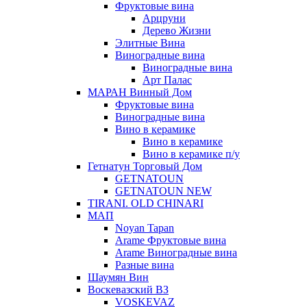
Фруктовые вина
Арцруни
Дерево Жизни
Элитные Вина
Виноградные вина
Виноградные вина
Арт Палас
МАРАН Винный Дом
Фруктовые вина
Виноградные вина
Вино в керамике
Вино в керамике
Вино в керамике п/у
Гетнатун Торговый Дом
GETNATOUN
GETNATOUN NEW
TIRANI. OLD CHINARI
МАП
Noyan Tapan
Arame Фруктовые вина
Arame Виноградные вина
Разные вина
Шаумян Вин
Воскевазский ВЗ
VOSKEVAZ