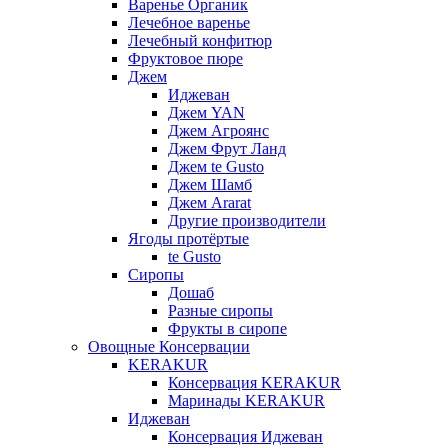
Варенье Органик
Лечебное варенье
Лечебный конфитюр
Фруктовое пюре
Джем
Иджеван
Джем YAN
Джем Агроянс
Джем Фрут Ланд
Джем te Gusto
Джем Шамб
Джем Ararat
Другие производители
Ягоды протёртые
te Gusto
Сиропы
Дошаб
Разные сиропы
Фрукты в сиропе
Овощные Консервации
KERAKUR
Консервация KERAKUR
Маринады KERAKUR
Иджеван
Консервация Иджеван