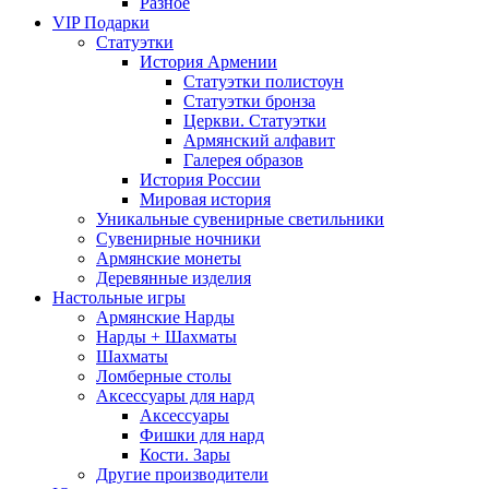
Разное
VIP Подарки
Статуэтки
История Армении
Статуэтки полистоун
Статуэтки бронза
Церкви. Статуэтки
Армянский алфавит
Галерея образов
История России
Мировая история
Уникальные сувенирные светильники
Сувенирные ночники
Армянские монеты
Деревянные изделия
Настольные игры
Армянские Нарды
Нарды + Шахматы
Шахматы
Ломберные столы
Аксессуары для нард
Аксессуары
Фишки для нард
Кости. Зары
Другие производители