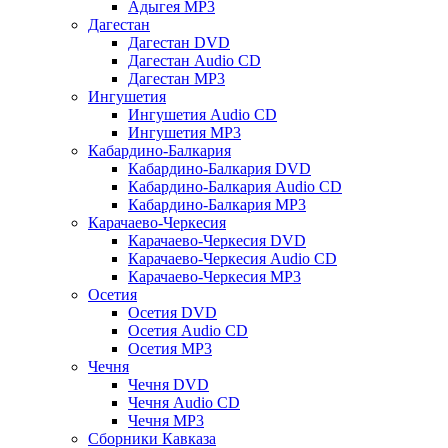
Адыгея MP3
Дагестан
Дагестан DVD
Дагестан Audio CD
Дагестан MP3
Ингушетия
Ингушетия Audio CD
Ингушетия MP3
Кабардино-Балкария
Кабардино-Балкария DVD
Кабардино-Балкария Audio CD
Кабардино-Балкария MP3
Карачаево-Черкесия
Карачаево-Черкесия DVD
Карачаево-Черкесия Audio CD
Карачаево-Черкесия MP3
Осетия
Осетия DVD
Осетия Audio CD
Осетия MP3
Чечня
Чечня DVD
Чечня Audio CD
Чечня MP3
Сборники Кавказа