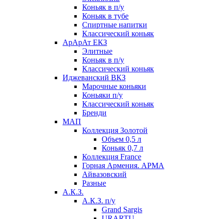
Коньяк в п/у
Коньяк в тубе
Спиртные напитки
Классический коньяк
АрАрАт ЕКЗ
Элитные
Коньяк в п/у
Классический коньяк
Иджеванский ВКЗ
Марочные коньяки
Коньяки п/у
Классический коньяк
Бренди
МАП
Коллекция Золотой
Объем 0,5 л
Коньяк 0,7 л
Коллекция France
Горная Армения. АРМА
Айвазовский
Разные
А.К.З.
А.К.З. п/у
Grand Sargis
URARTU