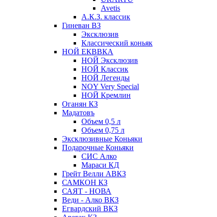
Avetis
А.К.З. классик
Гиневан ВЗ
Эксклюзив
Классический коньяк
НОЙ ЕКВВКА
НОЙ Эксклюзив
НОЙ Классик
НОЙ Легенды
NOY Very Speсial
НОЙ Кремлин
Оганян КЗ
Мадатовъ
Объем 0,5 л
Объем 0,75 л
Эксклюзивные Коньяки
Подарочные Коньяки
СИС Алко
Мараси КД
Грейт Велли АВКЗ
САМКОН КЗ
САЯТ - НОВА
Веди - Алко ВКЗ
Егвардский ВКЗ