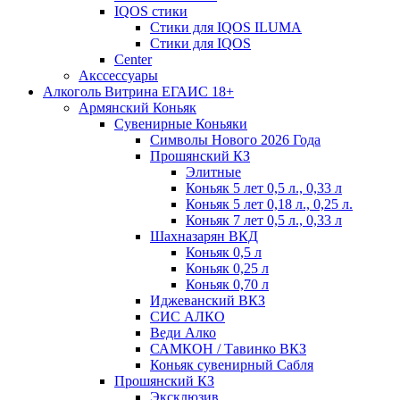
IQOS стики
Стики для IQOS ILUMA
Стики для IQOS
Сenter
Акссессуары
Алкоголь Витрина ЕГАИС 18+
Армянский Коньяк
Сувенирные Коньяки
Символы Нового 2026 Года
Прошянский КЗ
Элитные
Коньяк 5 лет 0,5 л., 0,33 л
Коньяк 5 лет 0,18 л., 0,25 л.
Коньяк 7 лет 0,5 л., 0,33 л
Шахназарян ВКД
Коньяк 0,5 л
Коньяк 0,25 л
Коньяк 0,70 л
Иджеванский ВКЗ
СИС АЛКО
Веди Алко
САМКОН / Тавинко ВКЗ
Коньяк сувенирный Сабля
Прошянский КЗ
Эксклюзив