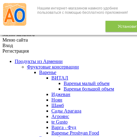
Нашим интернет-магазином намного удобнее
+7 (495) 646-888-1
пользоваться с помощью бесплатного приложения!
В корзине
0
товаров
Установи
x
Меню каталога
Меню сайта
Вход
Регистрация
Продукты из Армении
Фруктовые консервации
Варенье
ВИТАЛ
Варенья малый объем
Варенья большой объем
Иджеван
Ноян
Шамб
Сады Арагаца
Агроянс
te Gusto
Варга - Фуд
Варенье Proshyan Food