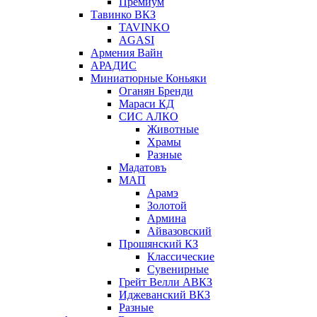
Премиум
Тавинко ВКЗ
TAVINKO
AGASI
Армения Вайн
АРАДИС
Миниатюрные Коньяки
Оганян Бренди
Мараси КД
СИС АЛКО
Животные
Храмы
Разные
Мадатовъ
МАП
Арамэ
Золотой
Армина
Айвазовский
Прошянский КЗ
Классические
Сувенирные
Грейт Велли АВКЗ
Иджеванский ВКЗ
Разные