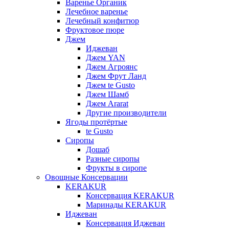
Варенье Органик
Лечебное варенье
Лечебный конфитюр
Фруктовое пюре
Джем
Иджеван
Джем YAN
Джем Агроянс
Джем Фрут Ланд
Джем te Gusto
Джем Шамб
Джем Ararat
Другие производители
Ягоды протёртые
te Gusto
Сиропы
Дошаб
Разные сиропы
Фрукты в сиропе
Овощные Консервации
KERAKUR
Консервация KERAKUR
Маринады KERAKUR
Иджеван
Консервация Иджеван