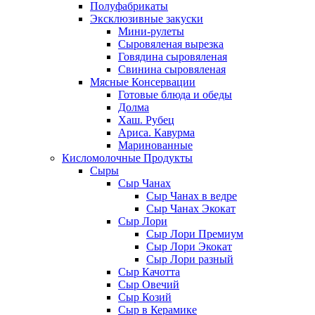
Полуфабрикаты
Эксклюзивные закуски
Мини-рулеты
Сыровяленая вырезка
Говядина сыровяленая
Свинина сыровяленая
Мясные Консервации
Готовые блюда и обеды
Долма
Хаш. Рубец
Ариса. Кавурма
Маринованные
Кисломолочные Продукты
Сыры
Сыр Чанах
Сыр Чанах в ведре
Сыр Чанах Экокат
Сыр Лори
Сыр Лори Премиум
Сыр Лори Экокат
Сыр Лори разный
Сыр Качотта
Сыр Овечий
Сыр Козий
Сыр в Керамике