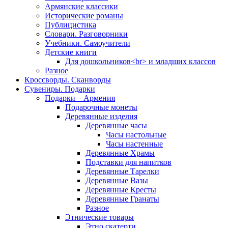
Армянские классики
Исторические романы
Публицистика
Словари. Разговорники
Учебники. Самоучители
Детские книги
Для дошкольников<br> и младших классов
Разное
Кроссворды. Сканворды
Сувениры. Подарки
Подарки – Армения
Подарочные монеты
Деревянные изделия
Деревянные часы
Часы настольные
Часы настенные
Деревянные Храмы
Подставки для напитков
Деревянные Тарелки
Деревянные Вазы
Деревянные Кресты
Деревянные Гранаты
Разное
Этнические товары
Этно скатерти