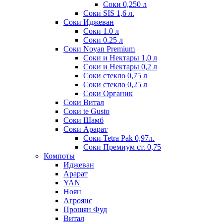
Соки 0,250 л
Соки SIS 1,6 л.
Соки Иджеван
Соки 1.0 л
Соки 0.25 л
Соки Noyan Premium
Соки и Нектары 1,0 л
Соки и Нектары 0,2 л
Соки стекло 0,75 л
Соки стекло 0,25 л
Соки Органик
Соки Витал
Соки te Gusto
Соки Шамб
Соки Арарат
Соки Tetra Pak 0,97л.
Соки Премиум ст. 0,75
Компоты
Иджеван
Арарат
YAN
Ноян
Агроянс
Прошян Фуд
Витал