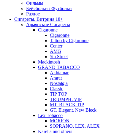
Фильмы
Бейсболки / Футболки
Разное
Сигареты. Витрина 18+
Армянские Сигареты
Cigaronne
Cigaronne
Tattoo by Cigaronne
Center
AMG
5th Street
Mackintosh
GRAND TABACCO
Akhtamar
Ararat
Nostalgia
Classic
TIP TOP
TRIUMPH. VIP
MT. BLACK TIP
GT. Elegant. New Bleck
Lex Tobacco
MORION
SOPRANO, LEX, ALEX
Karelia and others