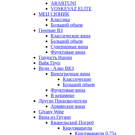
ARARTUNI
VOSKEVAZ ELITE
МЕЦ СЮНИК
Классика
Большой объем
Гиневан ВЗ
Классические вина
Большой объем
Сувенирные вина
Фруктовые вина
Гордость Нации
Вайк Груп
Веди - Алко ВКЗ
Виноградные вина
Классические
Большой объем
Фруктовые вина
В керамике
Другие Производители
Армянские вина
Givany Wine
Вина из Грузии
Кварельский Погреб
Киндзмараули
Киндзмараули 0,75л