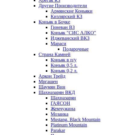
Арегак КЗ
Другие Производители
Армянские Коньяки
Кизлярский КЗ
Коньяк в Бочке
Гиневан ВЗ
Коньяк "СИС АЛКО"
Иджеванский ВКЗ
Мараси
Подарочные
Страна Камней
Коньяк в п/у
Коньяк 0,5 л.
Коньяк 0,2 л.
Аркон Трейд
Мргашен
Шаумян Вин
Шахназарян ВКД
Шахназарян
ГАЯСОН
Жемчужина
Мозаика
Mustang. Black Mountain
Platinum Mountain
Parakar