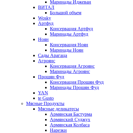
Маринады Иджеван
ВИТАЛ
Большой объем
Wosky
Артфуд
Консервация Артфуд
Маринады Артфуд
Ноян
Консервация Ноян
Маринады Ноян
Сады Арагаца
Агроянс
Консервация Агроянс
Маринады Агроянс
Прошян Фуд
Консервация Прошян Фуд
Маринады Прошян Фуд
YAN
te Gusto
Мясные Продукты
Мясные деликатесы
Армянская Бастурма
Армянский Суджух
Армянская Колбаса
Нарезки