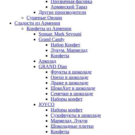
Прозрачная фасовка
Армянский Тараз
Другие производители
Сушеные Овощи
Сладости из Армении
Конфеты из Армении
Sonuar. Mark Sevouni
Grand Candy
Набор Конфет
Лукум. Мармелад
Конфеты
Арколад
GRAND Dian
Фрукты в шоколаде
Орехи в шоколаде
Драже в шоколаде
ШокоХит в шоколаде
Семечки в шоколаде
Наборы конфет
JOYCO
Наборы конфет
Сухофрукты в шоколаде
Мармелад. Лукум
Шоколадные плитки
Конфеты