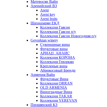
Матевосян Вайн
Аренийский ВЗ
Areni
Areni key
Areni fruits
Шахназарян ЕКД
Коллекция Гаясон
Коллекция Гаясон п/у
Коллекция Гаясон Новогодняя п/у
Gevorkian winery
Сувенирные вина
Фруктовые вина
АРИАЦ. АНАИС
Коллекция КОРОНА
Коллекция Геворкян
Крепленые вина
Абрикосовый Бренди
Армения Вайн
Фруктовые Вина
Коллекция ORRAN
OLD ARMENIA
Виноградные Вина
Коллекция TAKAR
Коллекция YEREVAN
Прошянский КЗ