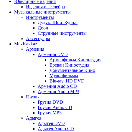
Ювелирные изделия
Изделия из серебра
Музыкальные инструменты
Инструменты
Дудук. Шви. Зурна.
Доол
Струнные инструменты
Аксессуары
MuzKavkaz
Армения
Армения DVD
Арменфильм Киностудия
Ереван Киностудия
Документальное Кино
Мультфильмы
Blu-ray. HD DVD
Армения Audio CD
Армения Audio MP3
Грузия
Грузия DVD
Грузия Audio CD
Грузия MP3
Адыгея
Адыгея DVD
Адыгея Audio CD