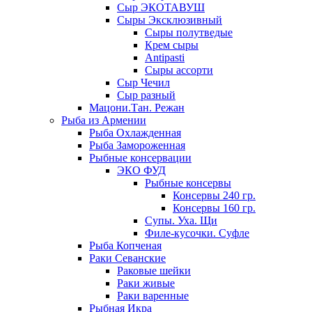
Сыр ЭКОТАВУШ
Сыры Эксклюзивный
Сыры полутведые
Крем сыры
Antipasti
Сыры ассорти
Сыр Чечил
Сыр разный
Мацони.Тан. Режан
Рыба из Армении
Рыба Охлажденная
Рыба Замороженная
Рыбные консервации
ЭКО ФУД
Рыбные консервы
Консервы 240 гр.
Консервы 160 гр.
Супы. Уха. Щи
Филе-кусочки. Суфле
Рыба Копченая
Раки Севанские
Раковые шейки
Раки живые
Раки варенные
Рыбная Икра