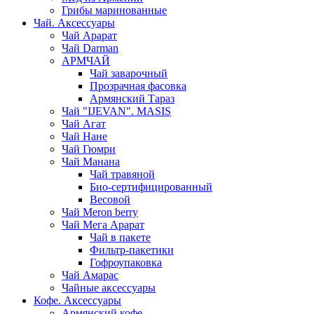
Грибы маринованные
Чай. Аксессуары
Чай Арарат
Чай Darman
АРМЧАЙ
Чай заварочный
Прозрачная фасовка
Армянский Тараз
Чай "IJEVAN". MASIS
Чай Агат
Чай Нане
Чай Гюмри
Чай Манана
Чай травяной
Био-сертифицированный
Весовой
Чай Meron berry
Чай Мега Арарат
Чай в пакете
Фильтр-пакетики
Гофроупаковка
Чай Амарас
Чайные аксессуары
Кофе. Аксессуары
Армянский кофе