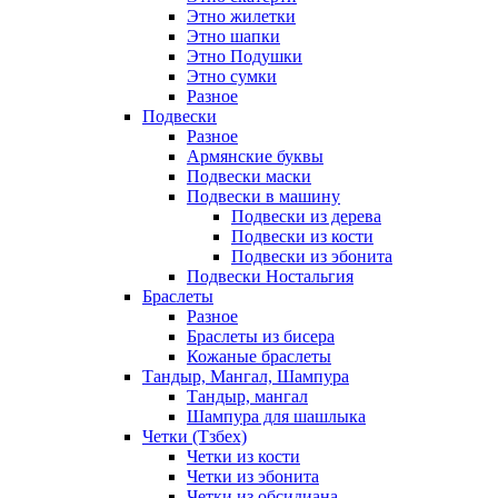
Этно жилетки
Этно шапки
Этно Подушки
Этно сумки
Разное
Подвески
Разное
Армянские буквы
Подвески маски
Подвески в машину
Подвески из дерева
Подвески из кости
Подвески из эбонита
Подвески Ностальгия
Браслеты
Разное
Браслеты из бисера
Кожаные браслеты
Тандыр, Мангал, Шампура
Тандыр, мангал
Шампура для шашлыка
Четки (Тзбех)
Четки из кости
Четки из эбонита
Четки из обсидиана