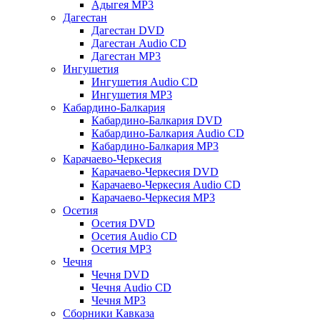
Адыгея MP3
Дагестан
Дагестан DVD
Дагестан Audio CD
Дагестан MP3
Ингушетия
Ингушетия Audio CD
Ингушетия MP3
Кабардино-Балкария
Кабардино-Балкария DVD
Кабардино-Балкария Audio CD
Кабардино-Балкария MP3
Карачаево-Черкесия
Карачаево-Черкесия DVD
Карачаево-Черкесия Audio CD
Карачаево-Черкесия MP3
Осетия
Осетия DVD
Осетия Audio CD
Осетия MP3
Чечня
Чечня DVD
Чечня Audio CD
Чечня MP3
Сборники Кавказа