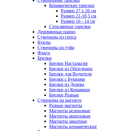
Сувенирные тарелки
Керамические тарелки
Размер 27 х 26 см
Размер 21-18,5 см
Размер 16 - 14 см
Стеклянные тарелки
Деревянные панно
Сувениры из гипса
Куклы
Сувениры из туфа
Флаги
Брелки
Брелки Настальгия
Брелки из Обсидиана
Брелки для Водителя
Брелки с Буквами
Брелки из Дерева
Брелки из Керамики
Брелки Разные
Сувениры на магните
Разные магниты
Магниты резиновые
Магниты акриловые
Магниты закатные
Магниты керамические