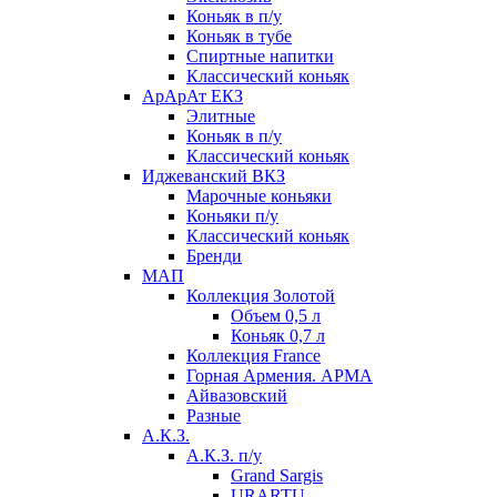
Коньяк в п/у
Коньяк в тубе
Спиртные напитки
Классический коньяк
АрАрАт ЕКЗ
Элитные
Коньяк в п/у
Классический коньяк
Иджеванский ВКЗ
Марочные коньяки
Коньяки п/у
Классический коньяк
Бренди
МАП
Коллекция Золотой
Объем 0,5 л
Коньяк 0,7 л
Коллекция France
Горная Армения. АРМА
Айвазовский
Разные
А.К.З.
А.К.З. п/у
Grand Sargis
URARTU