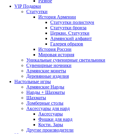
Разное
VIP Подарки
Статуэтки
История Армении
Статуэтки полистоун
Статуэтки бронза
Церкви. Статуэтки
Армянский алфавит
Галерея образов
История России
Мировая история
Уникальные сувенирные светильники
Сувенирные ночники
Армянские монеты
Деревянные изделия
Настольные игры
Армянские Нарды
Нарды + Шахматы
Шахматы
Ломберные столы
Аксессуары для нард
Аксессуары
Фишки для нард
Кости. Зары
Другие производители