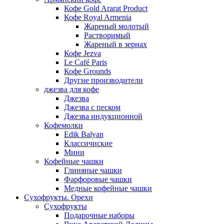
Кофе Gold Ararat Product
Кофе Royal Armenia
Жареный молотый
Растворимый
Жареный в зернах
Кофе Jezva
Le Café Paris
Кофе Grounds
Другие производители
джезва для кофе
Джезва
Джезва с песком
Джезва индукционной
Кофемолки
Edik Balyan
Классичиские
Мини
Кофейные чашки
Глиняные чашки
Фарфоровые чашки
Медные кофейные чашки
Сухофрукты. Орехи
Сухофрукты
Подарочные наборы