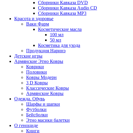
Сборники Кавказа DVD
Сборники Кавказа Audio CD
Сборники Кавказа MP3
Красота и здоровье
Ваки Фарм
Косметические масла
100 мл
50 мл
Косметика для ухода
Продукция Наринэ
Детские игры
Армянские Этно Ковры
Коврики
Половики
Ковры Модерн
3 D Ковры
Классические Ковры
Армянские Ковры
Одежда. Обувь
Шарфы и шапки
Футболки
Бейсболки
Этно масики балетки
О геноциде
Книги