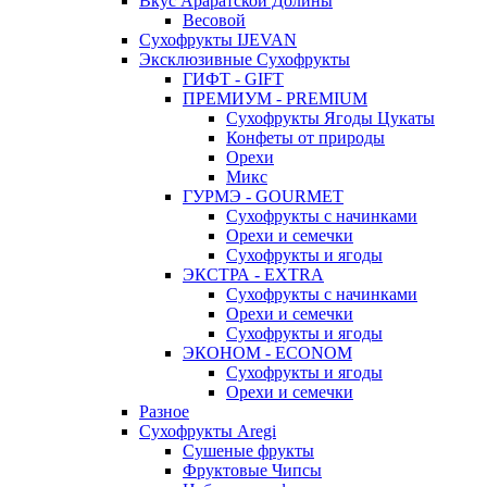
Вкус Араратской Долины
Весовой
Сухофрукты IJEVAN
Эксклюзивные Сухофрукты
ГИФТ - GIFT
ПРЕМИУМ - PREMIUM
Сухофрукты Ягоды Цукаты
Конфеты от природы
Орехи
Микс
ГУРМЭ - GOURMET
Сухофрукты с начинками
Орехи и семечки
Сухофрукты и ягоды
ЭКСТРА - EXTRA
Сухофрукты с начинками
Орехи и семечки
Сухофрукты и ягоды
ЭКОНОМ - ECONOM
Сухофрукты и ягоды
Орехи и семечки
Разное
Сухофрукты Aregi
Сушеные фрукты
Фруктовые Чипсы