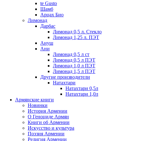
te Gusto
Шамб
Арцах Био
Лимонад
Дарбас
Лимонад 0,5 л. Стекло
Лимонад 1,25 л. ПЭТ
Ануш
Ани
Лимонад 0,5 л ст
Лимонад 0,5 л ПЭТ
Лимонад 1,0 л ПЭТ
Лимонад 1,5 л ПЭТ
Другие производители
Натахтари
Натахтари 0,5л
Натахтари 1,0л
Армянские книги
Новинки
История Армении
О Геноциде Армян
Книги об Армении
Иcкусство и культура
Поэзия Армении
Религия Армении