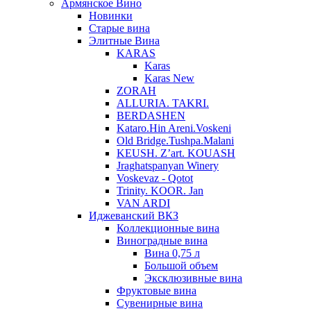
Армянское Вино
Новинки
Старые вина
Элитные Вина
KARAS
Karas
Karas New
ZORAH
ALLURIA. TAKRI.
BERDASHEN
Kataro.Hin Areni.Voskeni
Old Bridge.Tushpa.Malani
KEUSH. Z’art. KOUASH
Jraghatspanyan Winery
Voskevaz - Qotot
Trinity. KOOR. Jan
VAN ARDI
Иджеванский ВКЗ
Коллекционные вина
Виноградные вина
Вина 0,75 л
Большой объем
Эксклюзивные вина
Фруктовые вина
Cувенирные вина