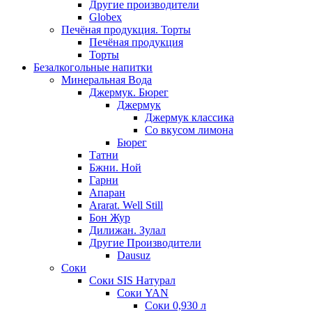
Другие производители
Globex
Печёная продукция. Торты
Печёная продукция
Торты
Безалкогольные напитки
Минеральная Вода
Джермук. Бюрег
Джермук
Джермук классика
Со вкусом лимона
Бюрег
Татни
Бжни. Ной
Гарни
Апаран
Ararat. Well Still
Бон Жур
Дилижан. Зулал
Другие Производители
Dausuz
Соки
Соки SIS Натурал
Соки YAN
Соки 0,930 л