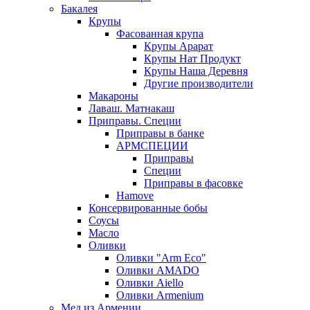
Бакалея
Крупы
Фасованная крупа
Крупы Арарат
Крупы Нат Продукт
Крупы Наша Деревня
Другие производители
Макароны
Лаваш. Матнакаш
Приправы. Специи
Приправы в банке
АРМСПЕЦИИ
Приправы
Специи
Приправы в фасовке
Hamove
Консервированные бобы
Соусы
Масло
Оливки
Оливки "Arm Eco"
Оливки AMADO
Оливки Aiello
Оливки Armenium
Мед из Армении