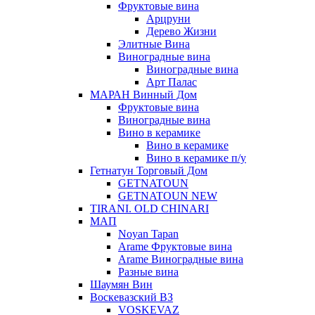
Фруктовые вина
Арцруни
Дерево Жизни
Элитные Вина
Виноградные вина
Виноградные вина
Арт Палас
МАРАН Винный Дом
Фруктовые вина
Виноградные вина
Вино в керамике
Вино в керамике
Вино в керамике п/у
Гетнатун Торговый Дом
GETNATOUN
GETNATOUN NEW
TIRANI. OLD CHINARI
МАП
Noyan Tapan
Arame Фруктовые вина
Arame Виноградные вина
Разные вина
Шаумян Вин
Воскевазский ВЗ
VOSKEVAZ