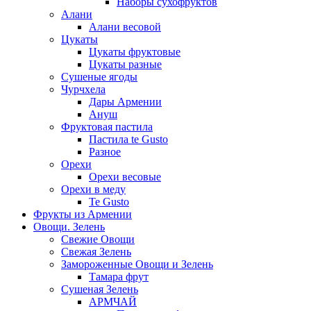
Наборы сухофруктов
Алани
Алани весовой
Цукаты
Цукаты фруктовые
Цукаты разные
Сушеные ягоды
Чурчхела
Дары Армении
Ануш
Фруктовая пастила
Пастила te Gusto
Разное
Орехи
Орехи весовые
Орехи в меду
Te Gusto
Фрукты из Армении
Овощи. Зелень
Свежие Овощи
Свежая Зелень
Замороженные Овощи и Зелень
Тамара фрут
Сушеная Зелень
АРМЧАЙ