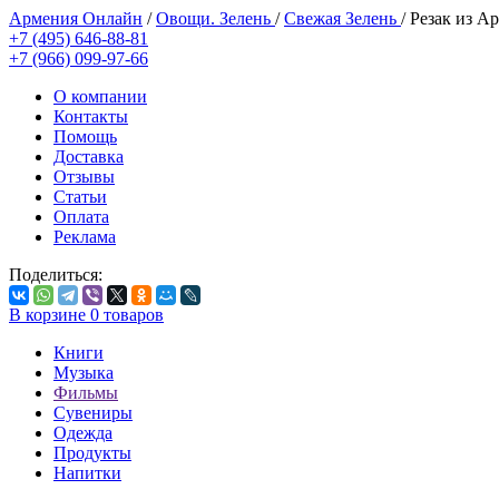
Армения Онлайн
/
Овощи. Зелень
/
Свежая Зелень
/
Резак из А
+7 (495) 646-88-81
+7 (966) 099-97-66
О компании
Контакты
Помощь
Доставка
Отзывы
Статьи
Оплата
Реклама
Поделиться:
В корзине
0
товаров
Книги
Музыка
Фильмы
Сувениры
Одежда
Продукты
Напитки