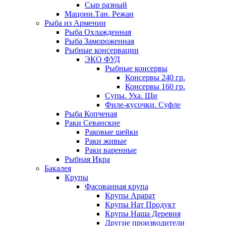
Сыр разный
Мацони.Тан. Режан
Рыба из Армении
Рыба Охлажденная
Рыба Замороженная
Рыбные консервации
ЭКО ФУД
Рыбные консервы
Консервы 240 гр.
Консервы 160 гр.
Супы. Уха. Щи
Филе-кусочки. Суфле
Рыба Копченая
Раки Севанские
Раковые шейки
Раки живые
Раки варенные
Рыбная Икра
Бакалея
Крупы
Фасованная крупа
Крупы Арарат
Крупы Нат Продукт
Крупы Наша Деревня
Другие производители