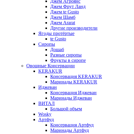
Джем Агроянс
Джем Фрут Ланд
Джем te Gusto
Джем Шамб
Джем Ararat
Другие производители
Ягоды протёртые
te Gusto
Сиропы
Дошаб
Разные сиропы
Фрукты в сиропе
Овощные Консервации
KERAKUR
Консервация KERAKUR
Маринады KERAKUR
Иджеван
Консервация Иджеван
Маринады Иджеван
ВИТАЛ
Большой объем
Wosky
Артфуд
Консервация Артфуд
Маринады Артфуд