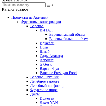
Заказать звонок
x
Каталог товаров
Продукты из Армении
Фруктовые консервации
Варенье
ВИТАЛ
Варенья малый объем
Варенья большой объем
Иджеван
Ноян
Шамб
Сады Арагаца
Агроянс
te Gusto
Варга - Фуд
Варенье Proshyan Food
Варенье Органик
Лечебное варенье
Лечебный конфитюр
Фруктовое пюре
Джем
Иджеван
Джем YAN