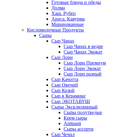
Готовые блюда и обеды
Долма
Хаш. Рубец
Ариса. Кавурма
Маринованные
Кисломолочные Продукты
Сыры
Сыр Чанах
Сыр Чанах в ведре
Сыр Чанах Экокат
Сыр Лори
Сыр Лори Премиум
Сыр Лори Экокат
Сыр Лори разный
Сыр Качотта
Сыр Овечий
Сыр Козий
Сыр в Керамике
Сыр ЭКОТАВУШ
Сыры Эксклюзивный
Сыры полутведые
Крем сыры
Antipasti
Сыры ассорти
Сыр Чечил