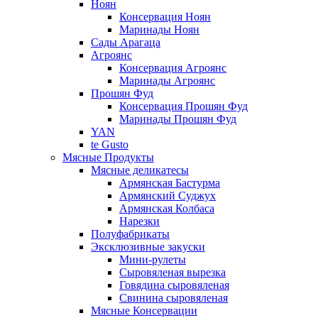
Ноян
Консервация Ноян
Маринады Ноян
Сады Арагаца
Агроянс
Консервация Агроянс
Маринады Агроянс
Прошян Фуд
Консервация Прошян Фуд
Маринады Прошян Фуд
YAN
te Gusto
Мясные Продукты
Мясные деликатесы
Армянская Бастурма
Армянский Суджух
Армянская Колбаса
Нарезки
Полуфабрикаты
Эксклюзивные закуски
Мини-рулеты
Сыровяленая вырезка
Говядина сыровяленая
Свинина сыровяленая
Мясные Консервации