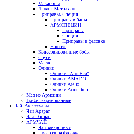
Макароны
Лаваш. Матнакаш
Приправы. Специи
Приправы в банке
АРМСПЕЦИИ
Приправы
Специи
Приправы в фасовке
Hamove
Консервированные бобы
Соусы
Масло
Оливки
Оливки "Arm Eco"
Оливки AMADO
Оливки Aiello
Оливки Armenium
Мед из Армении
Грибы маринованные
Чай. Аксессуары
Чай Арарат
Чай Darman
АРМЧАЙ
Чай заварочный
Прозрачная фасовка