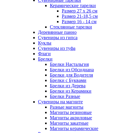
Сувенирные тарелки
Керамические тарелки
Размер 27 х 26 см
Размер 21-18,5 см
Размер 16 - 14 см
Стеклянные тарелки
Деревянные панно
Сувениры из гипса
Куклы
Сувениры из туфа
Флаги
Брелки
Брелки Настальгия
Брелки из Обсидиана
Брелки для Водителя
Брелки с Буквами
Брелки из Дерева
Брелки из Керамики
Брелки Разные
Сувениры на магните
Разные магниты
Магниты резиновые
Магниты акриловые
Магниты закатные
Магниты керамические