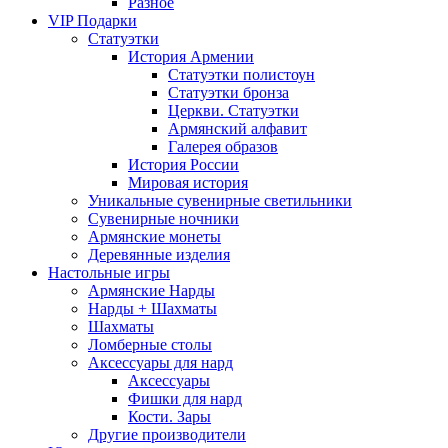
Разное
VIP Подарки
Статуэтки
История Армении
Статуэтки полистоун
Статуэтки бронза
Церкви. Статуэтки
Армянский алфавит
Галерея образов
История России
Мировая история
Уникальные сувенирные светильники
Сувенирные ночники
Армянские монеты
Деревянные изделия
Настольные игры
Армянские Нарды
Нарды + Шахматы
Шахматы
Ломберные столы
Аксессуары для нард
Аксессуары
Фишки для нард
Кости. Зары
Другие производители