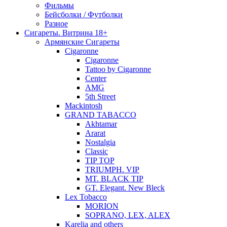
Фильмы
Бейсболки / Футболки
Разное
Сигареты. Витрина 18+
Армянские Сигареты
Cigaronne
Cigaronne
Tattoo by Cigaronne
Center
AMG
5th Street
Mackintosh
GRAND TABACCO
Akhtamar
Ararat
Nostalgia
Classic
TIP TOP
TRIUMPH. VIP
MT. BLACK TIP
GT. Elegant. New Bleck
Lex Tobacco
MORION
SOPRANO, LEX, ALEX
Karelia and others