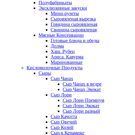
Полуфабрикаты
Эксклюзивные закуски
Мини-рулеты
Сыровяленая вырезка
Говядина сыровяленая
Свинина сыровяленая
Мясные Консервации
Готовые блюда и обеды
Долма
Хаш. Рубец
Ариса. Кавурма
Маринованные
Кисломолочные Продукты
Сыры
Сыр Чанах
Сыр Чанах в ведре
Сыр Чанах Экокат
Сыр Лори
Сыр Лори Премиум
Сыр Лори Экокат
Сыр Лори разный
Сыр Качотта
Сыр Овечий
Сыр Козий
Сыр в Керамике