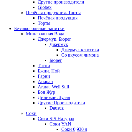
Другие производители
Globex
Печёная продукция. Торты
Печёная продукция
Торты
Безалкогольные напитки
Минеральная Вода
Джермук. Бюрег
Джермук
Джермук классика
Со вкусом лимона
Бюрег
Татни
Бжни. Ной
Гарни
Апаран
Ararat. Well Still
Бон Жур
Дилижан. Зулал
Другие Производители
Dausuz
Соки
Соки SIS Натурал
Соки YAN
Соки 0,930 л