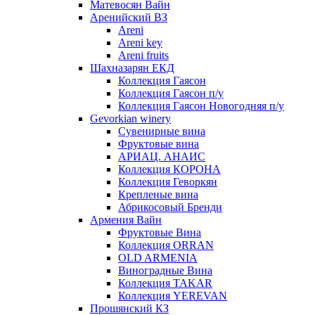
Матевосян Вайн
Аренийский ВЗ
Areni
Areni key
Areni fruits
Шахназарян ЕКД
Коллекция Гаясон
Коллекция Гаясон п/у
Коллекция Гаясон Новогодняя п/у
Gevorkian winery
Сувенирные вина
Фруктовые вина
АРИАЦ. АНАИС
Коллекция КОРОНА
Коллекция Геворкян
Крепленые вина
Абрикосовый Бренди
Армения Вайн
Фруктовые Вина
Коллекция ORRAN
OLD ARMENIA
Виноградные Вина
Коллекция TAKAR
Коллекция YEREVAN
Прошянский КЗ