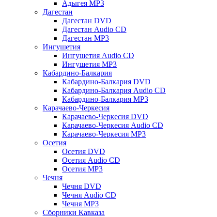
Адыгея MP3
Дагестан
Дагестан DVD
Дагестан Audio CD
Дагестан MP3
Ингушетия
Ингушетия Audio CD
Ингушетия MP3
Кабардино-Балкария
Кабардино-Балкария DVD
Кабардино-Балкария Audio CD
Кабардино-Балкария MP3
Карачаево-Черкесия
Карачаево-Черкесия DVD
Карачаево-Черкесия Audio CD
Карачаево-Черкесия MP3
Осетия
Осетия DVD
Осетия Audio CD
Осетия MP3
Чечня
Чечня DVD
Чечня Audio CD
Чечня MP3
Сборники Кавказа