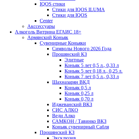
IQOS стики
Стики для IQOS ILUMA
Стики для IQOS
Сenter
Акссессуары
Алкоголь Витрина ЕГАИС 18+
Армянский Коньяк
Сувенирные Коньяки
Символы Нового 2026 Года
Прошянский КЗ
Элитные
Коньяк 5 лет 0,5 л., 0,33 л
Коньяк 5 лет 0,18 л., 0,25 л.
Коньяк 7 лет 0,5 л., 0,33 л
Шахназарян ВКД
Коньяк 0,5 л
Коньяк 0,25 л
Коньяк 0,70 л
Иджеванский ВКЗ
СИС АЛКО
Веди Алко
САМКОН / Тавинко ВКЗ
Коньяк сувенирный Сабля
Прошянский КЗ
Эксклюзив