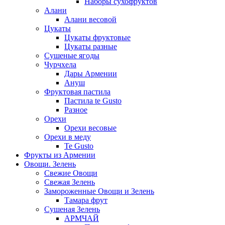
Наборы сухофруктов
Алани
Алани весовой
Цукаты
Цукаты фруктовые
Цукаты разные
Сушеные ягоды
Чурчхела
Дары Армении
Ануш
Фруктовая пастила
Пастила te Gusto
Разное
Орехи
Орехи весовые
Орехи в меду
Te Gusto
Фрукты из Армении
Овощи. Зелень
Свежие Овощи
Свежая Зелень
Замороженные Овощи и Зелень
Тамара фрут
Сушеная Зелень
АРМЧАЙ