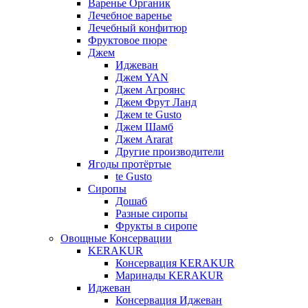
Варенье Органик
Лечебное варенье
Лечебный конфитюр
Фруктовое пюре
Джем
Иджеван
Джем YAN
Джем Агроянс
Джем Фрут Ланд
Джем te Gusto
Джем Шамб
Джем Ararat
Другие производители
Ягоды протёртые
te Gusto
Сиропы
Дошаб
Разные сиропы
Фрукты в сиропе
Овощные Консервации
KERAKUR
Консервация KERAKUR
Маринады KERAKUR
Иджеван
Консервация Иджеван