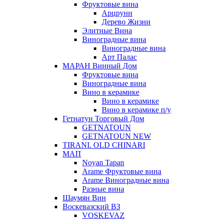
Фруктовые вина
Арцруни
Дерево Жизни
Элитные Вина
Виноградные вина
Виноградные вина
Арт Палас
МАРАН Винный Дом
Фруктовые вина
Виноградные вина
Вино в керамике
Вино в керамике
Вино в керамике п/у
Гетнатун Торговый Дом
GETNATOUN
GETNATOUN NEW
TIRANI. OLD CHINARI
МАП
Noyan Tapan
Arame Фруктовые вина
Arame Виноградные вина
Разные вина
Шаумян Вин
Воскевазский ВЗ
VOSKEVAZ