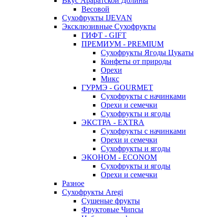
Вкус Араратской Долины
Весовой
Сухофрукты IJEVAN
Эксклюзивные Сухофрукты
ГИФТ - GIFT
ПРЕМИУМ - PREMIUM
Сухофрукты Ягоды Цукаты
Конфеты от природы
Орехи
Микс
ГУРМЭ - GOURMET
Сухофрукты с начинками
Орехи и семечки
Сухофрукты и ягоды
ЭКСТРА - EXTRA
Сухофрукты с начинками
Орехи и семечки
Сухофрукты и ягоды
ЭКОНОМ - ECONOM
Сухофрукты и ягоды
Орехи и семечки
Разное
Сухофрукты Aregi
Сушеные фрукты
Фруктовые Чипсы