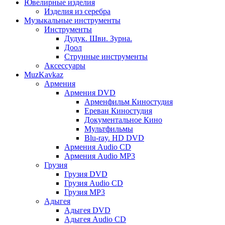
Ювелирные изделия
Изделия из серебра
Музыкальные инструменты
Инструменты
Дудук. Шви. Зурна.
Доол
Струнные инструменты
Аксессуары
MuzKavkaz
Армения
Армения DVD
Арменфильм Киностудия
Ереван Киностудия
Документальное Кино
Мультфильмы
Blu-ray. HD DVD
Армения Audio CD
Армения Audio MP3
Грузия
Грузия DVD
Грузия Audio CD
Грузия MP3
Адыгея
Адыгея DVD
Адыгея Audio CD