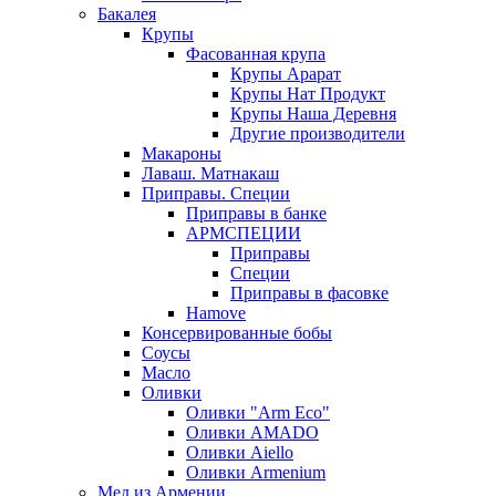
Бакалея
Крупы
Фасованная крупа
Крупы Арарат
Крупы Нат Продукт
Крупы Наша Деревня
Другие производители
Макароны
Лаваш. Матнакаш
Приправы. Специи
Приправы в банке
АРМСПЕЦИИ
Приправы
Специи
Приправы в фасовке
Hamove
Консервированные бобы
Соусы
Масло
Оливки
Оливки "Arm Eco"
Оливки AMADO
Оливки Aiello
Оливки Armenium
Мед из Армении