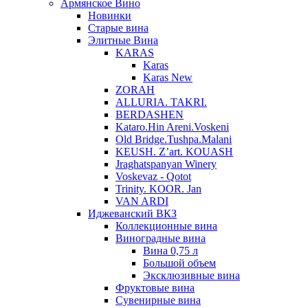
Армянское Вино
Новинки
Старые вина
Элитные Вина
KARAS
Karas
Karas New
ZORAH
ALLURIA. TAKRI.
BERDASHEN
Kataro.Hin Areni.Voskeni
Old Bridge.Tushpa.Malani
KEUSH. Z’art. KOUASH
Jraghatspanyan Winery
Voskevaz - Qotot
Trinity. KOOR. Jan
VAN ARDI
Иджеванский ВКЗ
Коллекционные вина
Виноградные вина
Вина 0,75 л
Большой объем
Эксклюзивные вина
Фруктовые вина
Cувенирные вина