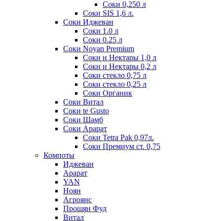
Соки 0,250 л
Соки SIS 1,6 л.
Соки Иджеван
Соки 1.0 л
Соки 0.25 л
Соки Noyan Premium
Соки и Нектары 1,0 л
Соки и Нектары 0,2 л
Соки стекло 0,75 л
Соки стекло 0,25 л
Соки Органик
Соки Витал
Соки te Gusto
Соки Шамб
Соки Арарат
Соки Tetra Pak 0,97л.
Соки Премиум ст. 0,75
Компоты
Иджеван
Арарат
YAN
Ноян
Агроянс
Прошян Фуд
Витал