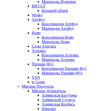
Маринады Иджеван
ВИТАЛ
Большой объем
Wosky
Артфуд
Консервация Артфуд
Маринады Артфуд
Ноян
Консервация Ноян
Маринады Ноян
Сады Арагаца
Агроянс
Консервация Агроянс
Маринады Агроянс
Прошян Фуд
Консервация Прошян Фуд
Маринады Прошян Фуд
YAN
te Gusto
Мясные Продукты
Мясные деликатесы
Армянская Бастурма
Армянский Суджух
Армянская Колбаса
Нарезки