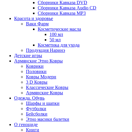
Сборники Кавказа DVD
Сборники Кавказа Audio CD
Сборники Кавказа MP3
Красота и здоровье
Ваки Фарм
Косметические масла
100 мл
50 мл
Косметика для ухода
Продукция Наринэ
Детские игры
Армянские Этно Ковры
Коврики
Половики
Ковры Модерн
3 D Ковры
Классические Ковры
Армянские Ковры
Одежда. Обувь
Шарфы и шапки
Футболки
Бейсболки
Этно масики балетки
О геноциде
Книги