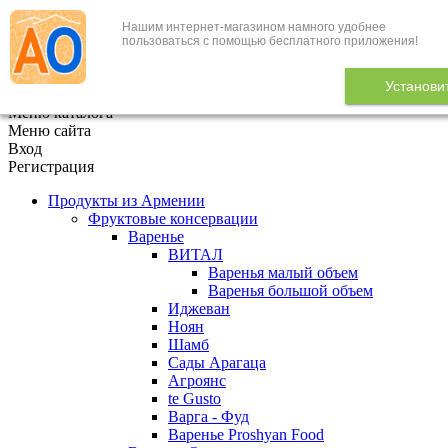
Нашим интернет-магазином намного удобнее
+7 (495) 646-888-1
пользоваться с помощью бесплатного приложения!
В корзине
0
товаров
Установи
x
Меню каталога
Меню сайта
Вход
Регистрация
Продукты из Армении
Фруктовые консервации
Варенье
ВИТАЛ
Варенья малый объем
Варенья большой объем
Иджеван
Ноян
Шамб
Сады Арагаца
Агроянс
te Gusto
Варга - Фуд
Варенье Proshyan Food