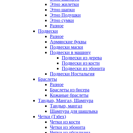
Этно жилетки
Этно шапки
Этно Подушки
Этно сумки
Разное
Подвески
Разное
Армянские буквы
Подвески маски
Подвески в машину
Подвески из дерева
Подвески из кости
Подвески из эбонита
Подвески Ностальгия
Браслеты
Разное
Браслеты из бисера
Кожаные браслеты
Тандыр, Мангал, Шампура
Тандыр, мангал
Шампура для шашлыка
Четки (Тзбех)
Четки из кости
Четки из эбонита
Четки из обсидиана