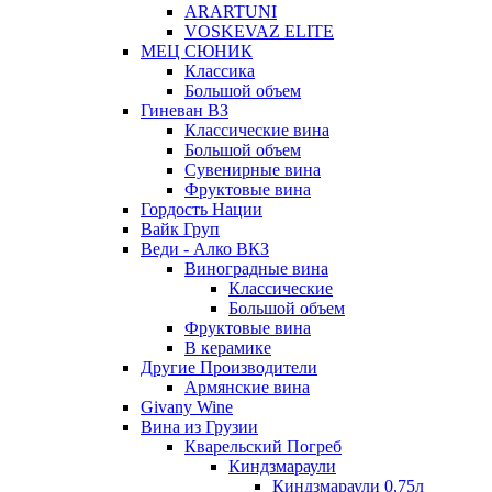
ARARTUNI
VOSKEVAZ ELITE
МЕЦ СЮНИК
Классика
Большой объем
Гиневан ВЗ
Классические вина
Большой объем
Сувенирные вина
Фруктовые вина
Гордость Нации
Вайк Груп
Веди - Алко ВКЗ
Виноградные вина
Классические
Большой объем
Фруктовые вина
В керамике
Другие Производители
Армянские вина
Givany Wine
Вина из Грузии
Кварельский Погреб
Киндзмараули
Киндзмараули 0,75л