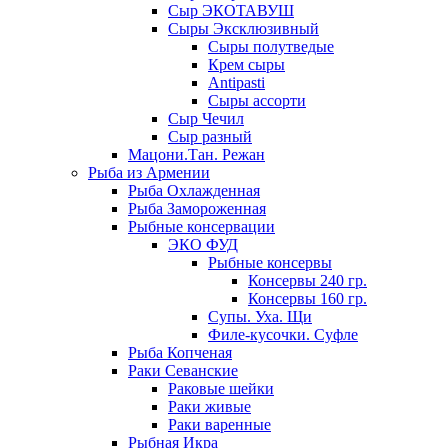
Сыр ЭКОТАВУШ
Сыры Эксклюзивный
Сыры полутведые
Крем сыры
Antipasti
Сыры ассорти
Сыр Чечил
Сыр разный
Мацони.Тан. Режан
Рыба из Армении
Рыба Охлажденная
Рыба Замороженная
Рыбные консервации
ЭКО ФУД
Рыбные консервы
Консервы 240 гр.
Консервы 160 гр.
Супы. Уха. Щи
Филе-кусочки. Суфле
Рыба Копченая
Раки Севанские
Раковые шейки
Раки живые
Раки варенные
Рыбная Икра