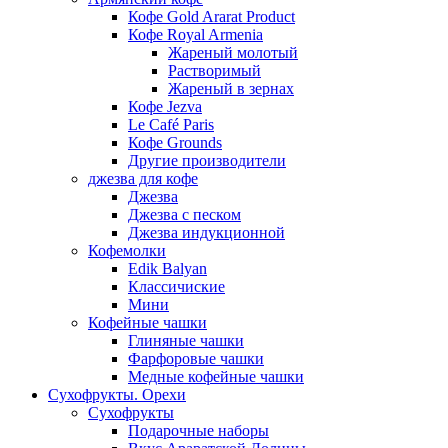
Кофе Gold Ararat Product
Кофе Royal Armenia
Жареный молотый
Растворимый
Жареный в зернах
Кофе Jezva
Le Café Paris
Кофе Grounds
Другие производители
джезва для кофе
Джезва
Джезва с песком
Джезва индукционной
Кофемолки
Edik Balyan
Классичиские
Мини
Кофейные чашки
Глиняные чашки
Фарфоровые чашки
Медные кофейные чашки
Сухофрукты. Орехи
Сухофрукты
Подарочные наборы