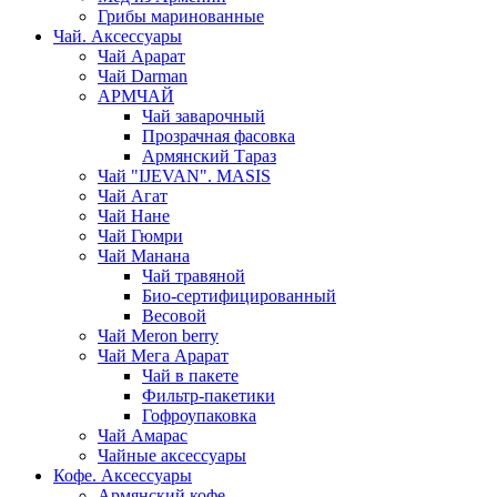
Грибы маринованные
Чай. Аксессуары
Чай Арарат
Чай Darman
АРМЧАЙ
Чай заварочный
Прозрачная фасовка
Армянский Тараз
Чай "IJEVAN". MASIS
Чай Агат
Чай Нане
Чай Гюмри
Чай Манана
Чай травяной
Био-сертифицированный
Весовой
Чай Meron berry
Чай Мега Арарат
Чай в пакете
Фильтр-пакетики
Гофроупаковка
Чай Амарас
Чайные аксессуары
Кофе. Аксессуары
Армянский кофе