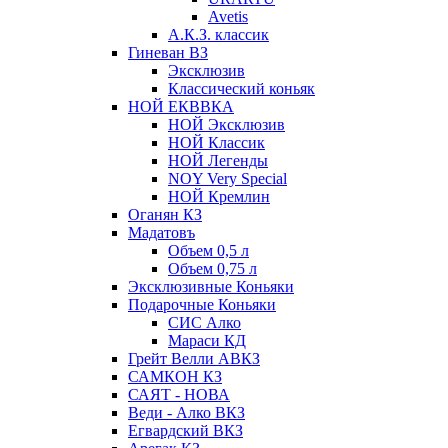
Avetis
А.К.З. классик
Гиневан ВЗ
Эксклюзив
Классический коньяк
НОЙ ЕКВВКА
НОЙ Эксклюзив
НОЙ Классик
НОЙ Легенды
NOY Very Speсial
НОЙ Кремлин
Оганян КЗ
Мадатовъ
Объем 0,5 л
Объем 0,75 л
Эксклюзивные Коньяки
Подарочные Коньяки
СИС Алко
Мараси КД
Грейт Велли АВКЗ
САМКОН КЗ
САЯТ - НОВА
Веди - Алко ВКЗ
Егвардский ВКЗ