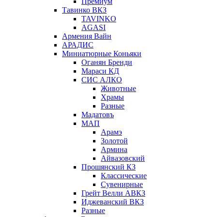
Премиум
Тавинко ВКЗ
TAVINKO
AGASI
Армения Вайн
АРАДИС
Миниатюрные Коньяки
Оганян Бренди
Мараси КД
СИС АЛКО
Животные
Храмы
Разные
Мадатовъ
МАП
Арамэ
Золотой
Армина
Айвазовский
Прошянский КЗ
Классические
Сувенирные
Грейт Велли АВКЗ
Иджеванский ВКЗ
Разные