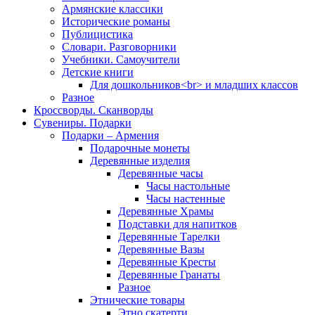
Армянские классики
Исторические романы
Публицистика
Словари. Разговорники
Учебники. Самоучители
Детские книги
Для дошкольников<br> и младших классов
Разное
Кроссворды. Сканворды
Сувениры. Подарки
Подарки – Армения
Подарочные монеты
Деревянные изделия
Деревянные часы
Часы настольные
Часы настенные
Деревянные Храмы
Подставки для напитков
Деревянные Тарелки
Деревянные Вазы
Деревянные Кресты
Деревянные Гранаты
Разное
Этнические товары
Этно скатерти