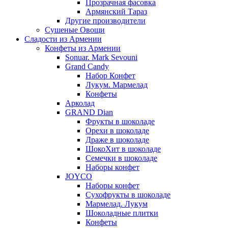
Прозрачная фасовка
Армянский Тараз
Другие производители
Сушеные Овощи
Сладости из Армении
Конфеты из Армении
Sonuar. Mark Sevouni
Grand Candy
Набор Конфет
Лукум. Мармелад
Конфеты
Арколад
GRAND Dian
Фрукты в шоколаде
Орехи в шоколаде
Драже в шоколаде
ШокоХит в шоколаде
Семечки в шоколаде
Наборы конфет
JOYCO
Наборы конфет
Сухофрукты в шоколаде
Мармелад. Лукум
Шоколадные плитки
Конфеты