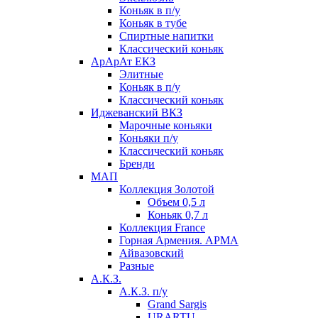
Коньяк в п/у
Коньяк в тубе
Спиртные напитки
Классический коньяк
АрАрАт ЕКЗ
Элитные
Коньяк в п/у
Классический коньяк
Иджеванский ВКЗ
Марочные коньяки
Коньяки п/у
Классический коньяк
Бренди
МАП
Коллекция Золотой
Объем 0,5 л
Коньяк 0,7 л
Коллекция France
Горная Армения. АРМА
Айвазовский
Разные
А.К.З.
А.К.З. п/у
Grand Sargis
URARTU