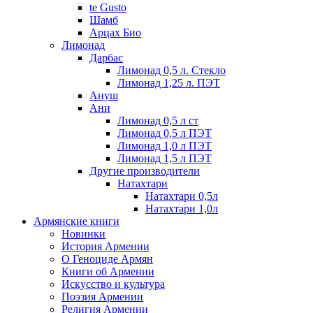
te Gusto
Шамб
Арцах Био
Лимонад
Дарбас
Лимонад 0,5 л. Стекло
Лимонад 1,25 л. ПЭТ
Ануш
Ани
Лимонад 0,5 л ст
Лимонад 0,5 л ПЭТ
Лимонад 1,0 л ПЭТ
Лимонад 1,5 л ПЭТ
Другие производители
Натахтари
Натахтари 0,5л
Натахтари 1,0л
Армянские книги
Новинки
История Армении
О Геноциде Армян
Книги об Армении
Иcкусство и культура
Поэзия Армении
Религия Армении