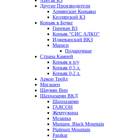
Арегак КЗ
Другие Производители
Армянские Коньяки
Кизлярский КЗ
Коньяк в Бочке
Гиневан ВЗ
Коньяк "СИС АЛКО"
Иджеванский ВКЗ
Мараси
Подарочные
Страна Камней
Коньяк в п/у
Коньяк 0,5 л.
Коньяк 0,2 л.
Аркон Трейд
Мргашен
Шаумян Вин
Шахназарян ВКД
Шахназарян
ГАЯСОН
Жемчужина
Мозаика
Mustang. Black Mountain
Platinum Mountain
Parakar