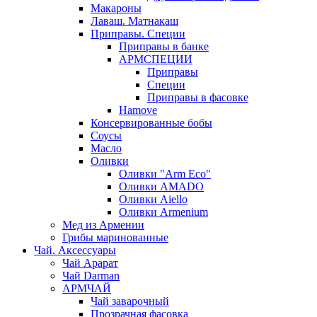
Макароны
Лаваш. Матнакаш
Приправы. Специи
Приправы в банке
АРМСПЕЦИИ
Приправы
Специи
Приправы в фасовке
Hamove
Консервированные бобы
Соусы
Масло
Оливки
Оливки "Arm Eco"
Оливки AMADO
Оливки Aiello
Оливки Armenium
Мед из Армении
Грибы маринованные
Чай. Аксессуары
Чай Арарат
Чай Darman
АРМЧАЙ
Чай заварочный
Прозрачная фасовка