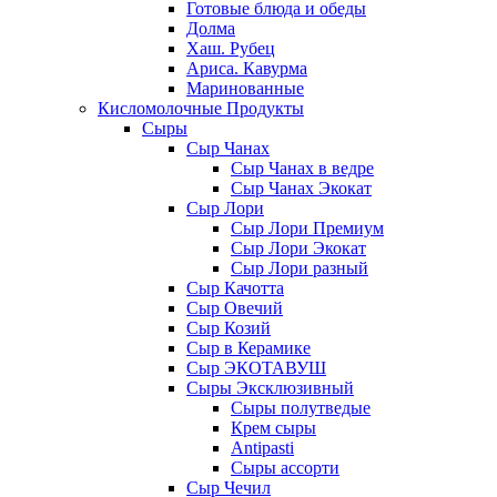
Готовые блюда и обеды
Долма
Хаш. Рубец
Ариса. Кавурма
Маринованные
Кисломолочные Продукты
Сыры
Сыр Чанах
Сыр Чанах в ведре
Сыр Чанах Экокат
Сыр Лори
Сыр Лори Премиум
Сыр Лори Экокат
Сыр Лори разный
Сыр Качотта
Сыр Овечий
Сыр Козий
Сыр в Керамике
Сыр ЭКОТАВУШ
Сыры Эксклюзивный
Сыры полутведые
Крем сыры
Antipasti
Сыры ассорти
Сыр Чечил