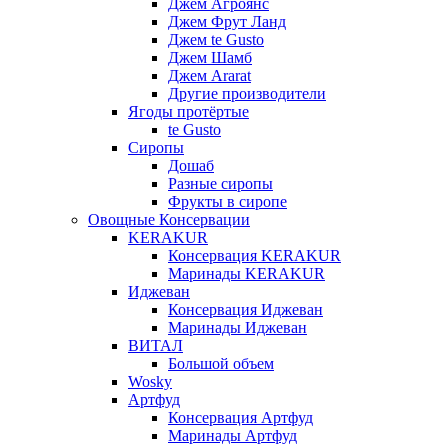
Джем Агроянс
Джем Фрут Ланд
Джем te Gusto
Джем Шамб
Джем Ararat
Другие производители
Ягоды протёртые
te Gusto
Сиропы
Дошаб
Разные сиропы
Фрукты в сиропе
Овощные Консервации
KERAKUR
Консервация KERAKUR
Маринады KERAKUR
Иджеван
Консервация Иджеван
Маринады Иджеван
ВИТАЛ
Большой объем
Wosky
Артфуд
Консервация Артфуд
Маринады Артфуд