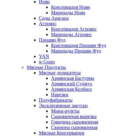
Ноян
Консервация Ноян
Маринады Ноян
Сады Арагаца
Агроянс
Консервация Агроянс
Маринады Агроянс
Прошян Фуд
Консервация Прошян Фуд
Маринады Прошян Фуд
YAN
te Gusto
Мясные Продукты
Мясные деликатесы
Армянская Бастурма
Армянский Суджух
Армянская Колбаса
Нарезки
Полуфабрикаты
Эксклюзивные закуски
Мини-рулеты
Сыровяленая вырезка
Говядина сыровяленая
Свинина сыровяленая
Мясные Консервации