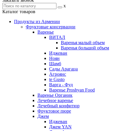
Заказать звонок
x
Каталог товаров
Продукты из Армении
Фруктовые консервации
Варенье
ВИТАЛ
Варенья малый объем
Варенья большой объем
Иджеван
Ноян
Шамб
Сады Арагаца
Агроянс
te Gusto
Варга - Фуд
Варенье Proshyan Food
Варенье Органик
Лечебное варенье
Лечебный конфитюр
Фруктовое пюре
Джем
Иджеван
Джем YAN