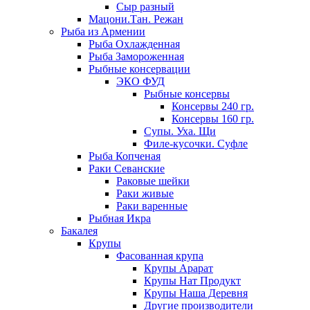
Сыр разный
Мацони.Тан. Режан
Рыба из Армении
Рыба Охлажденная
Рыба Замороженная
Рыбные консервации
ЭКО ФУД
Рыбные консервы
Консервы 240 гр.
Консервы 160 гр.
Супы. Уха. Щи
Филе-кусочки. Суфле
Рыба Копченая
Раки Севанские
Раковые шейки
Раки живые
Раки варенные
Рыбная Икра
Бакалея
Крупы
Фасованная крупа
Крупы Арарат
Крупы Нат Продукт
Крупы Наша Деревня
Другие производители