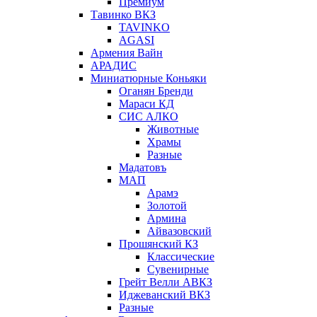
Премиум
Тавинко ВКЗ
TAVINKO
AGASI
Армения Вайн
АРАДИС
Миниатюрные Коньяки
Оганян Бренди
Мараси КД
СИС АЛКО
Животные
Храмы
Разные
Мадатовъ
МАП
Арамэ
Золотой
Армина
Айвазовский
Прошянский КЗ
Классические
Сувенирные
Грейт Велли АВКЗ
Иджеванский ВКЗ
Разные