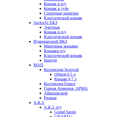
Коньяк в п/у
Коньяк в тубе
Спиртные напитки
Классический коньяк
АрАрАт ЕКЗ
Элитные
Коньяк в п/у
Классический коньяк
Иджеванский ВКЗ
Марочные коньяки
Коньяки п/у
Классический коньяк
Бренди
МАП
Коллекция Золотой
Объем 0,5 л
Коньяк 0,7 л
Коллекция France
Горная Армения. АРМА
Айвазовский
Разные
А.К.З.
А.К.З. п/у
Grand Sargis
URARTU