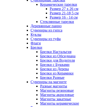
Сувенирные тарелки
Керамические тарелки
Размер 27 х 26 см
Размер 21-18,5 см
Размер 16 - 14 см
Стеклянные тарелки
Деревянные панно
Сувениры из гипса
Куклы
Сувениры из туфа
Флаги
Брелки
Брелки Настальгия
Брелки из Обсидиана
Брелки для Водителя
Брелки с Буквами
Брелки из Дерева
Брелки из Керамики
Брелки Разные
Сувениры на магните
Разные магниты
Магниты резиновые
Магниты акриловые
Магниты закатные
Магниты керамические