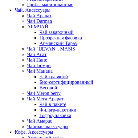
Грибы маринованные
Чай. Аксессуары
Чай Арарат
Чай Darman
АРМЧАЙ
Чай заварочный
Прозрачная фасовка
Армянский Тараз
Чай "IJEVAN". MASIS
Чай Агат
Чай Нане
Чай Гюмри
Чай Манана
Чай травяной
Био-сертифицированный
Весовой
Чай Meron berry
Чай Мега Арарат
Чай в пакете
Фильтр-пакетики
Гофроупаковка
Чай Амарас
Чайные аксессуары
Кофе. Аксессуары
Армянский кофе