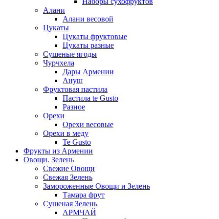
Наборы сухофруктов
Алани
Алани весовой
Цукаты
Цукаты фруктовые
Цукаты разные
Сушеные ягоды
Чурчхела
Дары Армении
Ануш
Фруктовая пастила
Пастила te Gusto
Разное
Орехи
Орехи весовые
Орехи в меду
Te Gusto
Фрукты из Армении
Овощи. Зелень
Свежие Овощи
Свежая Зелень
Замороженные Овощи и Зелень
Тамара фрут
Сушеная Зелень
АРМЧАЙ