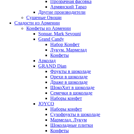
Прозрачная фасовка
Армянский Тараз
Другие производители
Сушеные Овощи
Сладости из Армении
Конфеты из Армении
Sonuar. Mark Sevouni
Grand Candy
Набор Конфет
Лукум. Мармелад
Конфеты
Арколад
GRAND Dian
Фрукты в шоколаде
Орехи в шоколаде
Драже в шоколаде
ШокоХит в шоколаде
Семечки в шоколаде
Наборы конфет
JOYCO
Наборы конфет
Сухофрукты в шоколаде
Мармелад. Лукум
Шоколадные плитки
Конфеты