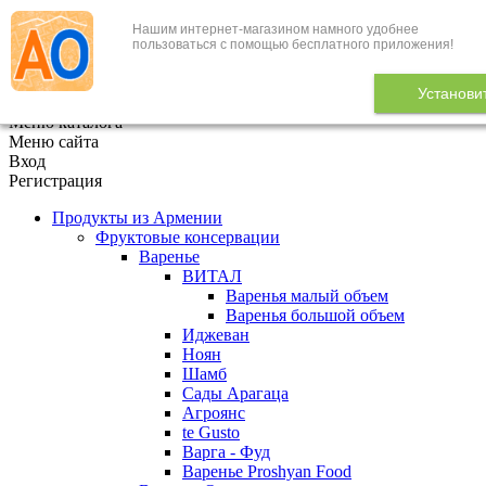
Нашим интернет-магазином намного удобнее
+7 (495) 646-888-1
пользоваться с помощью бесплатного приложения!
В корзине
0
товаров
Установи
x
Меню каталога
Меню сайта
Вход
Регистрация
Продукты из Армении
Фруктовые консервации
Варенье
ВИТАЛ
Варенья малый объем
Варенья большой объем
Иджеван
Ноян
Шамб
Сады Арагаца
Агроянс
te Gusto
Варга - Фуд
Варенье Proshyan Food