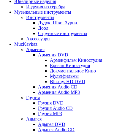
Ювелирные изделия
Изделия из серебра
Музыкальные инструменты
Инструменты
Дудук. Шви. Зурна.
Доол
Струнные инструменты
Аксессуары
MuzKavkaz
Армения
Армения DVD
Арменфильм Киностудия
Ереван Киностудия
Документальное Кино
Мультфильмы
Blu-ray. HD DVD
Армения Audio CD
Армения Audio MP3
Грузия
Грузия DVD
Грузия Audio CD
Грузия MP3
Адыгея
Адыгея DVD
Адыгея Audio CD