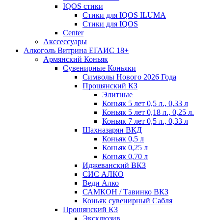
IQOS стики
Стики для IQOS ILUMA
Стики для IQOS
Сenter
Акссессуары
Алкоголь Витрина ЕГАИС 18+
Армянский Коньяк
Сувенирные Коньяки
Символы Нового 2026 Года
Прошянский КЗ
Элитные
Коньяк 5 лет 0,5 л., 0,33 л
Коньяк 5 лет 0,18 л., 0,25 л.
Коньяк 7 лет 0,5 л., 0,33 л
Шахназарян ВКД
Коньяк 0,5 л
Коньяк 0,25 л
Коньяк 0,70 л
Иджеванский ВКЗ
СИС АЛКО
Веди Алко
САМКОН / Тавинко ВКЗ
Коньяк сувенирный Сабля
Прошянский КЗ
Эксклюзив