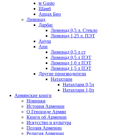
te Gusto
Шамб
Арцах Био
Лимонад
Дарбас
Лимонад 0,5 л. Стекло
Лимонад 1,25 л. ПЭТ
Ануш
Ани
Лимонад 0,5 л ст
Лимонад 0,5 л ПЭТ
Лимонад 1,0 л ПЭТ
Лимонад 1,5 л ПЭТ
Другие производители
Натахтари
Натахтари 0,5л
Натахтари 1,0л
Армянские книги
Новинки
История Армении
О Геноциде Армян
Книги об Армении
Иcкусство и культура
Поэзия Армении
Религия Армении