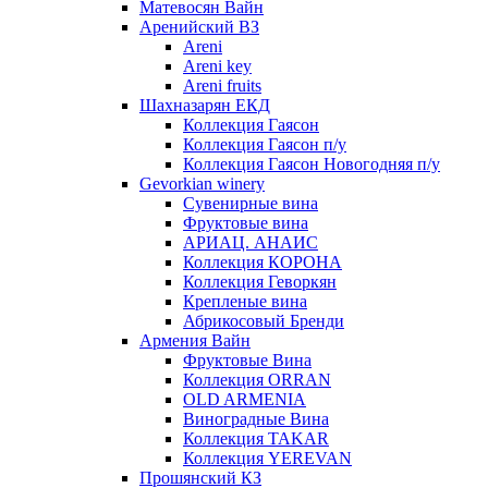
Матевосян Вайн
Аренийский ВЗ
Areni
Areni key
Areni fruits
Шахназарян ЕКД
Коллекция Гаясон
Коллекция Гаясон п/у
Коллекция Гаясон Новогодняя п/у
Gevorkian winery
Сувенирные вина
Фруктовые вина
АРИАЦ. АНАИС
Коллекция КОРОНА
Коллекция Геворкян
Крепленые вина
Абрикосовый Бренди
Армения Вайн
Фруктовые Вина
Коллекция ORRAN
OLD ARMENIA
Виноградные Вина
Коллекция TAKAR
Коллекция YEREVAN
Прошянский КЗ