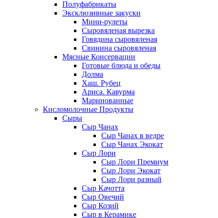
Полуфабрикаты
Эксклюзивные закуски
Мини-рулеты
Сыровяленая вырезка
Говядина сыровяленая
Свинина сыровяленая
Мясные Консервации
Готовые блюда и обеды
Долма
Хаш. Рубец
Ариса. Кавурма
Маринованные
Кисломолочные Продукты
Сыры
Сыр Чанах
Сыр Чанах в ведре
Сыр Чанах Экокат
Сыр Лори
Сыр Лори Премиум
Сыр Лори Экокат
Сыр Лори разный
Сыр Качотта
Сыр Овечий
Сыр Козий
Сыр в Керамике