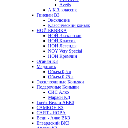
Avetis
А.К.З. классик
Гиневан ВЗ
Эксклюзив
Классический коньяк
НОЙ ЕКВВКА
НОЙ Эксклюзив
НОЙ Классик
НОЙ Легенды
NOY Very Speсial
НОЙ Кремлин
Оганян КЗ
Мадатовъ
Объем 0,5 л
Объем 0,75 л
Эксклюзивные Коньяки
Подарочные Коньяки
СИС Алко
Мараси КД
Грейт Велли АВКЗ
САМКОН КЗ
САЯТ - НОВА
Веди - Алко ВКЗ
Егвардский ВКЗ