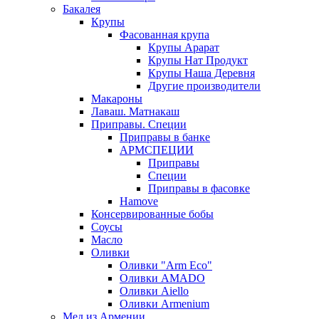
Бакалея
Крупы
Фасованная крупа
Крупы Арарат
Крупы Нат Продукт
Крупы Наша Деревня
Другие производители
Макароны
Лаваш. Матнакаш
Приправы. Специи
Приправы в банке
АРМСПЕЦИИ
Приправы
Специи
Приправы в фасовке
Hamove
Консервированные бобы
Соусы
Масло
Оливки
Оливки "Arm Eco"
Оливки AMADO
Оливки Aiello
Оливки Armenium
Мед из Армении