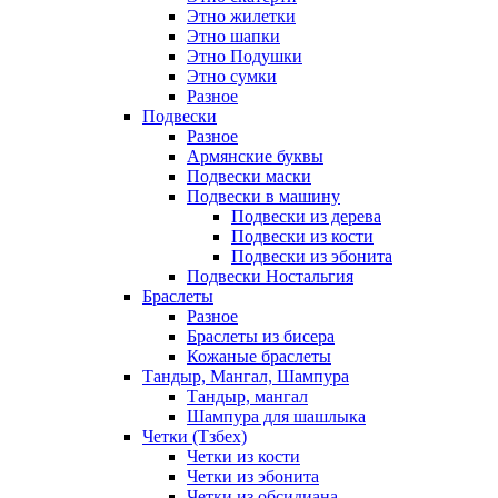
Этно жилетки
Этно шапки
Этно Подушки
Этно сумки
Разное
Подвески
Разное
Армянские буквы
Подвески маски
Подвески в машину
Подвески из дерева
Подвески из кости
Подвески из эбонита
Подвески Ностальгия
Браслеты
Разное
Браслеты из бисера
Кожаные браслеты
Тандыр, Мангал, Шампура
Тандыр, мангал
Шампура для шашлыка
Четки (Тзбех)
Четки из кости
Четки из эбонита
Четки из обсидиана