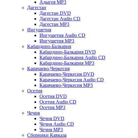
Адыгея MP3
Дагестан
Дагестан DVD
Дагестан Audio CD
Дагестан MP3
Ингушетия
Ингушетия Audio CD
Ингушетия MP3
Кабардино-Балкария
Кабардино-Балкария DVD
Кабардино-Балкария Audio CD
Кабардино-Балкария MP3
Карачаево-Черкесия
Карачаево-Черкесия DVD
Карачаево-Черкесия Audio CD
Карачаево-Черкесия MP3
Осетия
Осетия DVD
Осетия Audio CD
Осетия MP3
Чечня
Чечня DVD
Чечня Audio CD
Чечня MP3
Сборники Кавказа