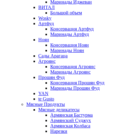
Маринады Иджеван
ВИТАЛ
Большой объем
Wosky
Артфуд
Консервация Артфуд
Маринады Артфуд
Ноян
Консервация Ноян
Маринады Ноян
Сады Арагаца
Агроянс
Консервация Агроянс
Маринады Агроянс
Прошян Фуд
Консервация Прошян Фуд
Маринады Прошян Фуд
YAN
te Gusto
Мясные Продукты
Мясные деликатесы
Армянская Бастурма
Армянский Суджух
Армянская Колбаса
Нарезки