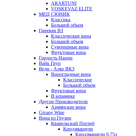
ARARTUNI
VOSKEVAZ ELITE
МЕЦ СЮНИК
Классика
Большой объем
Гиневан ВЗ
Классические вина
Большой объем
Сувенирные вина
Фруктовые вина
Гордость Нации
Вайк Груп
Веди - Алко ВКЗ
Виноградные вина
Классические
Большой объем
Фруктовые вина
В керамике
Другие Производители
Армянские вина
Givany Wine
Вина из Грузии
Кварельский Погреб
Киндзмараули
Киндзмараули 0,75л