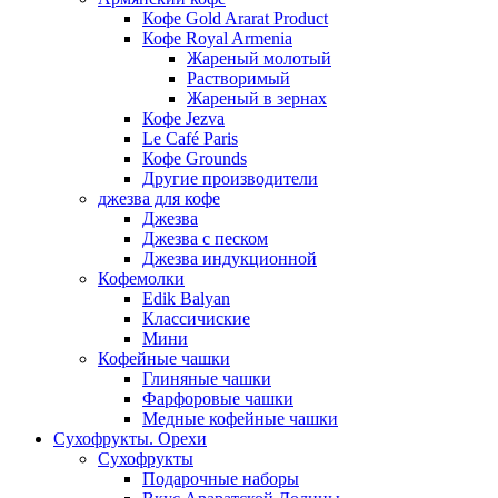
Кофе Gold Ararat Product
Кофе Royal Armenia
Жареный молотый
Растворимый
Жареный в зернах
Кофе Jezva
Le Café Paris
Кофе Grounds
Другие производители
джезва для кофе
Джезва
Джезва с песком
Джезва индукционной
Кофемолки
Edik Balyan
Классичиские
Мини
Кофейные чашки
Глиняные чашки
Фарфоровые чашки
Медные кофейные чашки
Сухофрукты. Орехи
Сухофрукты
Подарочные наборы