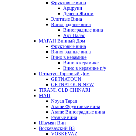
Фруктовые вина
Арцруни
Дерево Жизни
Элитные Вина
Виноградные вина
Виноградные вина
Арт Палас
МАРАН Винный Дом
Фруктовые вина
Виноградные вина
Вино в керамике
Вино в керамике
Вино в керамике п/у
Гетнатун Торговый Дом
GETNATOUN
GETNATOUN NEW
TIRANI. OLD CHINARI
МАП
Noyan Tapan
Arame Фруктовые вина
Arame Виноградные вина
Разные вина
Шаумян Вин
Воскевазский ВЗ
VOSKEVAZ