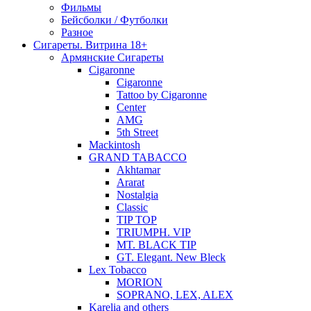
Фильмы
Бейсболки / Футболки
Разное
Сигареты. Витрина 18+
Армянские Сигареты
Cigaronne
Cigaronne
Tattoo by Cigaronne
Center
AMG
5th Street
Mackintosh
GRAND TABACCO
Akhtamar
Ararat
Nostalgia
Classic
TIP TOP
TRIUMPH. VIP
MT. BLACK TIP
GT. Elegant. New Bleck
Lex Tobacco
MORION
SOPRANO, LEX, ALEX
Karelia and others