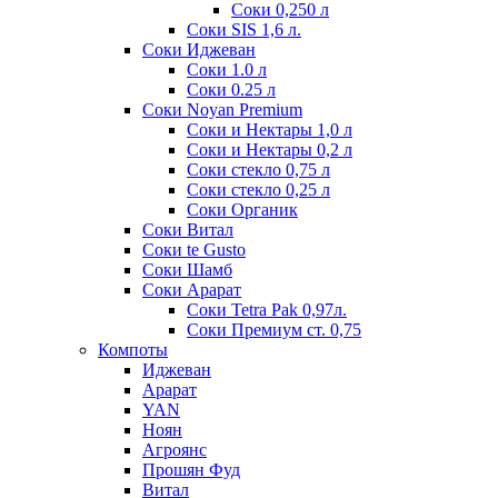
Соки 0,250 л
Соки SIS 1,6 л.
Соки Иджеван
Соки 1.0 л
Соки 0.25 л
Соки Noyan Premium
Соки и Нектары 1,0 л
Соки и Нектары 0,2 л
Соки стекло 0,75 л
Соки стекло 0,25 л
Соки Органик
Соки Витал
Соки te Gusto
Соки Шамб
Соки Арарат
Соки Tetra Pak 0,97л.
Соки Премиум ст. 0,75
Компоты
Иджеван
Арарат
YAN
Ноян
Агроянс
Прошян Фуд
Витал