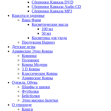
Сборники Кавказа DVD
Сборники Кавказа Audio CD
Сборники Кавказа MP3
Красота и здоровье
Ваки Фарм
Косметические масла
100 мл
50 мл
Косметика для ухода
Продукция Наринэ
Детские игры
Армянские Этно Ковры
Коврики
Половики
Ковры Модерн
3 D Ковры
Классические Ковры
Армянские Ковры
Одежда. Обувь
Шарфы и шапки
Футболки
Бейсболки
Этно масики балетки
О геноциде
Книги