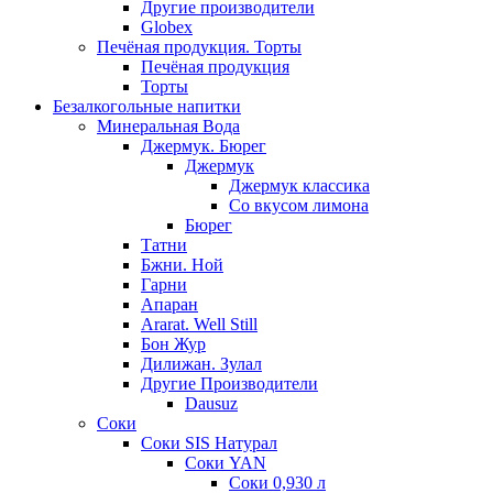
Другие производители
Globex
Печёная продукция. Торты
Печёная продукция
Торты
Безалкогольные напитки
Минеральная Вода
Джермук. Бюрег
Джермук
Джермук классика
Со вкусом лимона
Бюрег
Татни
Бжни. Ной
Гарни
Апаран
Ararat. Well Still
Бон Жур
Дилижан. Зулал
Другие Производители
Dausuz
Соки
Соки SIS Натурал
Соки YAN
Соки 0,930 л