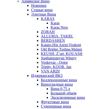
Армянское Вино
Новинки
Старые вина
Элитные Вина
KARAS
Karas
Karas New
ZORAH
ALLURIA. TAKRI.
BERDASHEN
Kataro.Hin Areni.Voskeni
Old Bridge.Tushpa.Malani
KEUSH. Z’art. KOUASH
Jraghatspanyan Winery
Voskevaz - Qotot
Trinity. KOOR. Jan
VAN ARDI
Иджеванский ВКЗ
Коллекционные вина
Виноградные вина
Вина 0,75 л
Большой объем
Эксклюзивные вина
Фруктовые вина
Cувенирные вина