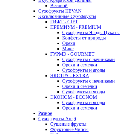
Вкус Араратской Долины
Весовой
Сухофрукты IJEVAN
Эксклюзивные Сухофрукты
ГИФТ - GIFT
ПРЕМИУМ - PREMIUM
Сухофрукты Ягоды Цукаты
Конфеты от природы
Орехи
Микс
ГУРМЭ - GOURMET
Сухофрукты с начинками
Орехи и семечки
Сухофрукты и ягоды
ЭКСТРА - EXTRA
Сухофрукты с начинками
Орехи и семечки
Сухофрукты и ягоды
ЭКОНОМ - ECONOM
Сухофрукты и ягоды
Орехи и семечки
Разное
Сухофрукты Aregi
Сушеные фрукты
Фруктовые Чипсы