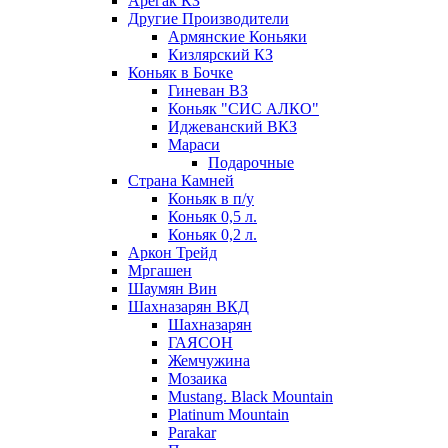
Арегак КЗ
Другие Производители
Армянские Коньяки
Кизлярский КЗ
Коньяк в Бочке
Гиневан ВЗ
Коньяк "СИС АЛКО"
Иджеванский ВКЗ
Мараси
Подарочные
Страна Камней
Коньяк в п/у
Коньяк 0,5 л.
Коньяк 0,2 л.
Аркон Трейд
Мргашен
Шаумян Вин
Шахназарян ВКД
Шахназарян
ГАЯСОН
Жемчужина
Мозаика
Mustang. Black Mountain
Platinum Mountain
Parakar