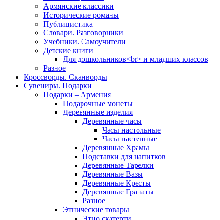
Армянские классики
Исторические романы
Публицистика
Словари. Разговорники
Учебники. Самоучители
Детские книги
Для дошкольников<br> и младших классов
Разное
Кроссворды. Сканворды
Сувениры. Подарки
Подарки – Армения
Подарочные монеты
Деревянные изделия
Деревянные часы
Часы настольные
Часы настенные
Деревянные Храмы
Подставки для напитков
Деревянные Тарелки
Деревянные Вазы
Деревянные Кресты
Деревянные Гранаты
Разное
Этнические товары
Этно скатерти