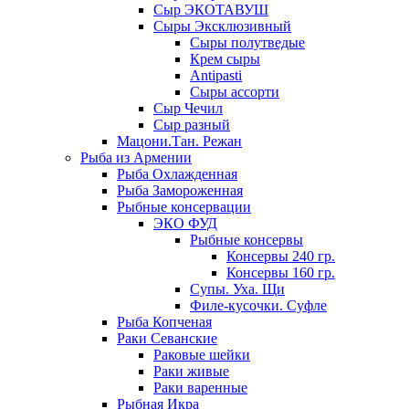
Сыр ЭКОТАВУШ
Сыры Эксклюзивный
Сыры полутведые
Крем сыры
Antipasti
Сыры ассорти
Сыр Чечил
Сыр разный
Мацони.Тан. Режан
Рыба из Армении
Рыба Охлажденная
Рыба Замороженная
Рыбные консервации
ЭКО ФУД
Рыбные консервы
Консервы 240 гр.
Консервы 160 гр.
Супы. Уха. Щи
Филе-кусочки. Суфле
Рыба Копченая
Раки Севанские
Раковые шейки
Раки живые
Раки варенные
Рыбная Икра