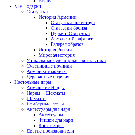
Разное
VIP Подарки
Статуэтки
История Армении
Статуэтки полистоун
Статуэтки бронза
Церкви. Статуэтки
Армянский алфавит
Галерея образов
История России
Мировая история
Уникальные сувенирные светильники
Сувенирные ночники
Армянские монеты
Деревянные изделия
Настольные игры
Армянские Нарды
Нарды + Шахматы
Шахматы
Ломберные столы
Аксессуары для нард
Аксессуары
Фишки для нард
Кости. Зары
Другие производители