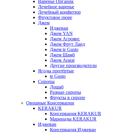
Варенье Органик
Лечебное варенье
Лечебный конфитюр
Фруктовое пюре
Джем
Иджеван
Джем YAN
Джем Агроянс
Джем Фрут Ланд
Джем te Gusto
Джем Шамб
Джем Ararat
Другие производители
Ягоды протёртые
te Gusto
Сиропы
Дошаб
Разные сиропы
Фрукты в сиропе
Овощные Консервации
KERAKUR
Консервация KERAKUR
Маринады KERAKUR
Иджеван
Консервация Иджеван