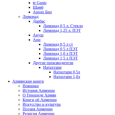
te Gusto
Шамб
Арцах Био
Лимонад
Дарбас
Лимонад 0,5 л. Стекло
Лимонад 1,25 л. ПЭТ
Ануш
Ани
Лимонад 0,5 л ст
Лимонад 0,5 л ПЭТ
Лимонад 1,0 л ПЭТ
Лимонад 1,5 л ПЭТ
Другие производители
Натахтари
Натахтари 0,5л
Натахтари 1,0л
Армянские книги
Новинки
История Армении
О Геноциде Армян
Книги об Армении
Иcкусство и культура
Поэзия Армении
Религия Армении