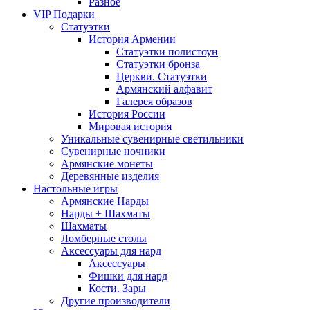
Разное
VIP Подарки
Статуэтки
История Армении
Статуэтки полистоун
Статуэтки бронза
Церкви. Статуэтки
Армянский алфавит
Галерея образов
История России
Мировая история
Уникальные сувенирные светильники
Сувенирные ночники
Армянские монеты
Деревянные изделия
Настольные игры
Армянские Нарды
Нарды + Шахматы
Шахматы
Ломберные столы
Аксессуары для нард
Аксессуары
Фишки для нард
Кости. Зары
Другие производители