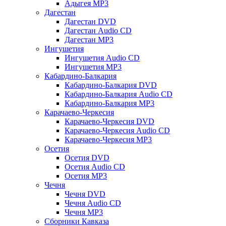
Адыгея MP3
Дагестан
Дагестан DVD
Дагестан Audio CD
Дагестан MP3
Ингушетия
Ингушетия Audio CD
Ингушетия MP3
Кабардино-Балкария
Кабардино-Балкария DVD
Кабардино-Балкария Audio CD
Кабардино-Балкария MP3
Карачаево-Черкесия
Карачаево-Черкесия DVD
Карачаево-Черкесия Audio CD
Карачаево-Черкесия MP3
Осетия
Осетия DVD
Осетия Audio CD
Осетия MP3
Чечня
Чечня DVD
Чечня Audio CD
Чечня MP3
Сборники Кавказа