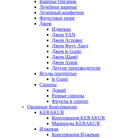
Варенье Органик
Лечебное варенье
Лечебный конфитюр
Фруктовое пюре
Джем
Иджеван
Джем YAN
Джем Агроянс
Джем Фрут Ланд
Джем te Gusto
Джем Шамб
Джем Ararat
Другие производители
Ягоды протёртые
te Gusto
Сиропы
Дошаб
Разные сиропы
Фрукты в сиропе
Овощные Консервации
KERAKUR
Консервация KERAKUR
Маринады KERAKUR
Иджеван
Консервация Иджеван