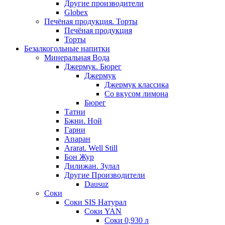
Другие производители
Globex
Печёная продукция. Торты
Печёная продукция
Торты
Безалкогольные напитки
Минеральная Вода
Джермук. Бюрег
Джермук
Джермук классика
Со вкусом лимона
Бюрег
Татни
Бжни. Ной
Гарни
Апаран
Ararat. Well Still
Бон Жур
Дилижан. Зулал
Другие Производители
Dausuz
Соки
Соки SIS Натурал
Соки YAN
Соки 0,930 л