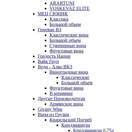
ARARTUNI
VOSKEVAZ ELITE
МЕЦ СЮНИК
Классика
Большой объем
Гиневан ВЗ
Классические вина
Большой объем
Сувенирные вина
Фруктовые вина
Гордость Нации
Вайк Груп
Веди - Алко ВКЗ
Виноградные вина
Классические
Большой объем
Фруктовые вина
В керамике
Другие Производители
Армянские вина
Givany Wine
Вина из Грузии
Кварельский Погреб
Киндзмараули
Киндзмараули 0,75л