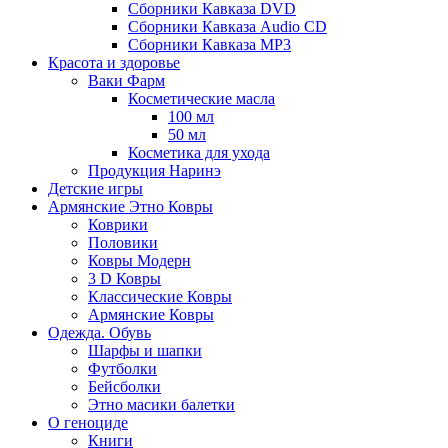
Сборники Кавказа DVD
Сборники Кавказа Audio CD
Сборники Кавказа MP3
Красота и здоровье
Ваки Фарм
Косметические масла
100 мл
50 мл
Косметика для ухода
Продукция Наринэ
Детские игры
Армянские Этно Ковры
Коврики
Половики
Ковры Модерн
3 D Ковры
Классические Ковры
Армянские Ковры
Одежда. Обувь
Шарфы и шапки
Футболки
Бейсболки
Этно масики балетки
О геноциде
Книги