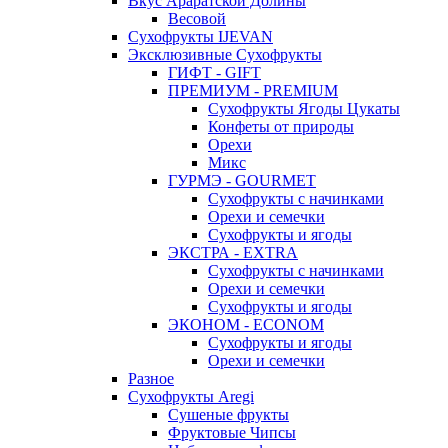
Вкус Араратской Долины
Весовой
Сухофрукты IJEVAN
Эксклюзивные Сухофрукты
ГИФТ - GIFT
ПРЕМИУМ - PREMIUM
Сухофрукты Ягоды Цукаты
Конфеты от природы
Орехи
Микс
ГУРМЭ - GOURMET
Сухофрукты с начинками
Орехи и семечки
Сухофрукты и ягоды
ЭКСТРА - EXTRA
Сухофрукты с начинками
Орехи и семечки
Сухофрукты и ягоды
ЭКОНОМ - ECONOM
Сухофрукты и ягоды
Орехи и семечки
Разное
Сухофрукты Aregi
Сушеные фрукты
Фруктовые Чипсы