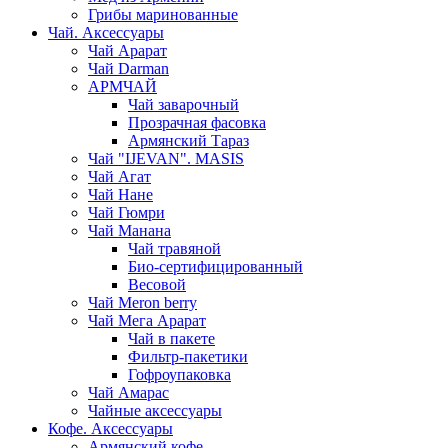
Грибы маринованные
Чай. Аксессуары
Чай Арарат
Чай Darman
АРМЧАЙ
Чай заварочный
Прозрачная фасовка
Армянский Тараз
Чай "IJEVAN". MASIS
Чай Агат
Чай Нане
Чай Гюмри
Чай Манана
Чай травяной
Био-сертифицированный
Весовой
Чай Meron berry
Чай Мега Арарат
Чай в пакете
Фильтр-пакетики
Гофроупаковка
Чай Амарас
Чайные аксессуары
Кофе. Аксессуары
Армянский кофе