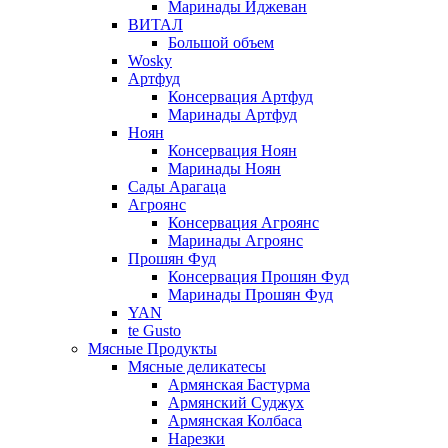
Маринады Иджеван
ВИТАЛ
Большой объем
Wosky
Артфуд
Консервация Артфуд
Маринады Артфуд
Ноян
Консервация Ноян
Маринады Ноян
Сады Арагаца
Агроянс
Консервация Агроянс
Маринады Агроянс
Прошян Фуд
Консервация Прошян Фуд
Маринады Прошян Фуд
YAN
te Gusto
Мясные Продукты
Мясные деликатесы
Армянская Бастурма
Армянский Суджух
Армянская Колбаса
Нарезки