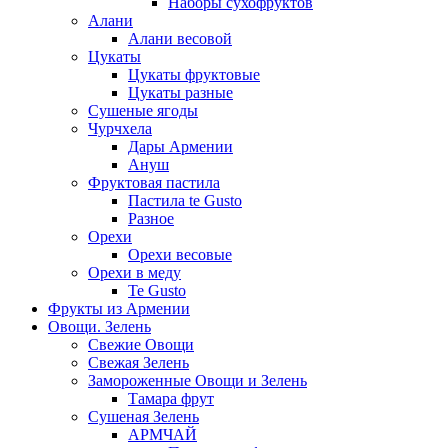
Наборы сухофруктов
Алани
Алани весовой
Цукаты
Цукаты фруктовые
Цукаты разные
Сушеные ягоды
Чурчхела
Дары Армении
Ануш
Фруктовая пастила
Пастила te Gusto
Разное
Орехи
Орехи весовые
Орехи в меду
Te Gusto
Фрукты из Армении
Овощи. Зелень
Свежие Овощи
Свежая Зелень
Замороженные Овощи и Зелень
Тамара фрут
Сушеная Зелень
АРМЧАЙ