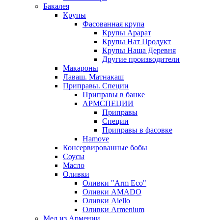
Бакалея
Крупы
Фасованная крупа
Крупы Арарат
Крупы Нат Продукт
Крупы Наша Деревня
Другие производители
Макароны
Лаваш. Матнакаш
Приправы. Специи
Приправы в банке
АРМСПЕЦИИ
Приправы
Специи
Приправы в фасовке
Hamove
Консервированные бобы
Соусы
Масло
Оливки
Оливки "Arm Eco"
Оливки AMADO
Оливки Aiello
Оливки Armenium
Мед из Армении