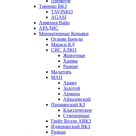
Премиум
Тавинко ВКЗ
TAVINKO
AGASI
Армения Вайн
АРАДИС
Миниатюрные Коньяки
Оганян Бренди
Мараси КД
СИС АЛКО
Животные
Храмы
Разные
Мадатовъ
МАП
Арамэ
Золотой
Армина
Айвазовский
Прошянский КЗ
Классические
Сувенирные
Грейт Велли АВКЗ
Иджеванский ВКЗ
Разные