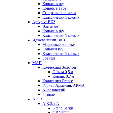
Коньяк в п/у
Коньяк в тубе
Спиртные напитки
Классический коньяк
АрАрАт ЕКЗ
Элитные
Коньяк в п/у
Классический коньяк
Иджеванский ВКЗ
Марочные коньяки
Коньяки п/у
Классический коньяк
Бренди
МАП
Коллекция Золотой
Объем 0,5 л
Коньяк 0,7 л
Коллекция France
Горная Армения. АРМА
Айвазовский
Разные
А.К.З.
А.К.З. п/у
Grand Sargis
URARTU