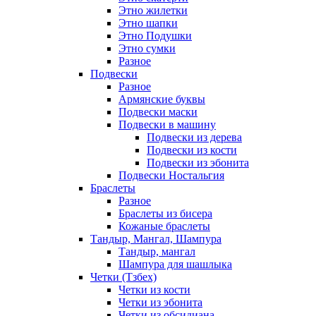
Этно жилетки
Этно шапки
Этно Подушки
Этно сумки
Разное
Подвески
Разное
Армянские буквы
Подвески маски
Подвески в машину
Подвески из дерева
Подвески из кости
Подвески из эбонита
Подвески Ностальгия
Браслеты
Разное
Браслеты из бисера
Кожаные браслеты
Тандыр, Мангал, Шампура
Тандыр, мангал
Шампура для шашлыка
Четки (Тзбех)
Четки из кости
Четки из эбонита
Четки из обсидиана