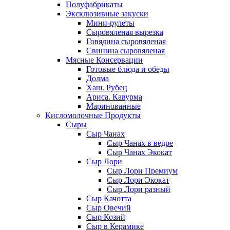
Полуфабрикаты
Эксклюзивные закуски
Мини-рулеты
Сыровяленая вырезка
Говядина сыровяленая
Свинина сыровяленая
Мясные Консервации
Готовые блюда и обеды
Долма
Хаш. Рубец
Ариса. Кавурма
Маринованные
Кисломолочные Продукты
Сыры
Сыр Чанах
Сыр Чанах в ведре
Сыр Чанах Экокат
Сыр Лори
Сыр Лори Премиум
Сыр Лори Экокат
Сыр Лори разный
Сыр Качотта
Сыр Овечий
Сыр Козий
Сыр в Керамике