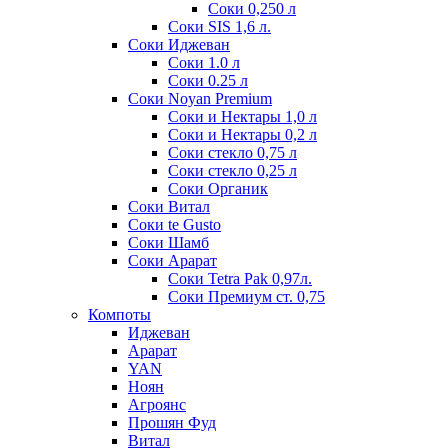
Соки 0,250 л
Соки SIS 1,6 л.
Соки Иджеван
Соки 1.0 л
Соки 0.25 л
Соки Noyan Premium
Соки и Нектары 1,0 л
Соки и Нектары 0,2 л
Соки стекло 0,75 л
Соки стекло 0,25 л
Соки Органик
Соки Витал
Соки te Gusto
Соки Шамб
Соки Арарат
Соки Tetra Pak 0,97л.
Соки Премиум ст. 0,75
Компоты
Иджеван
Арарат
YAN
Ноян
Агроянс
Прошян Фуд
Витал