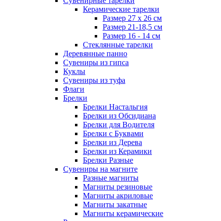
Сувенирные тарелки
Керамические тарелки
Размер 27 х 26 см
Размер 21-18,5 см
Размер 16 - 14 см
Стеклянные тарелки
Деревянные панно
Сувениры из гипса
Куклы
Сувениры из туфа
Флаги
Брелки
Брелки Настальгия
Брелки из Обсидиана
Брелки для Водителя
Брелки с Буквами
Брелки из Дерева
Брелки из Керамики
Брелки Разные
Сувениры на магните
Разные магниты
Магниты резиновые
Магниты акриловые
Магниты закатные
Магниты керамические