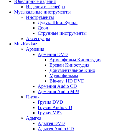
Ювелирные изделия
Изделия из серебра
Музыкальные инструменты
Инструменты
Дудук. Шви. Зурна.
Доол
Струнные инструменты
Аксессуары
MuzKavkaz
Армения
Армения DVD
Арменфильм Киностудия
Ереван Киностудия
Документальное Кино
Мультфильмы
Blu-ray. HD DVD
Армения Audio CD
Армения Audio MP3
Грузия
Грузия DVD
Грузия Audio CD
Грузия MP3
Адыгея
Адыгея DVD
Адыгея Audio CD