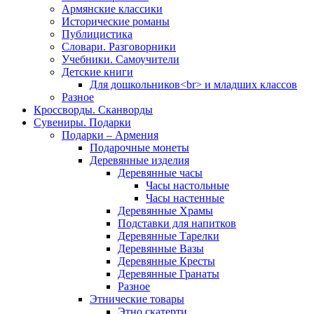
Армянские классики
Исторические романы
Публицистика
Словари. Разговорники
Учебники. Самоучители
Детские книги
Для дошкольников<br> и младших классов
Разное
Кроссворды. Сканворды
Сувениры. Подарки
Подарки – Армения
Подарочные монеты
Деревянные изделия
Деревянные часы
Часы настольные
Часы настенные
Деревянные Храмы
Подставки для напитков
Деревянные Тарелки
Деревянные Вазы
Деревянные Кресты
Деревянные Гранаты
Разное
Этнические товары
Этно скатерти