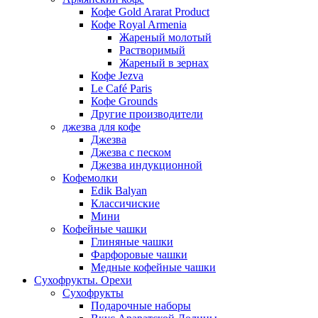
Кофе Gold Ararat Product
Кофе Royal Armenia
Жареный молотый
Растворимый
Жареный в зернах
Кофе Jezva
Le Café Paris
Кофе Grounds
Другие производители
джезва для кофе
Джезва
Джезва с песком
Джезва индукционной
Кофемолки
Edik Balyan
Классичиские
Мини
Кофейные чашки
Глиняные чашки
Фарфоровые чашки
Медные кофейные чашки
Сухофрукты. Орехи
Сухофрукты
Подарочные наборы