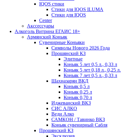
IQOS стики
Стики для IQOS ILUMA
Стики для IQOS
Сenter
Акссессуары
Алкоголь Витрина ЕГАИС 18+
Армянский Коньяк
Сувенирные Коньяки
Символы Нового 2026 Года
Прошянский КЗ
Элитные
Коньяк 5 лет 0,5 л., 0,33 л
Коньяк 5 лет 0,18 л., 0,25 л.
Коньяк 7 лет 0,5 л., 0,33 л
Шахназарян ВКД
Коньяк 0,5 л
Коньяк 0,25 л
Коньяк 0,70 л
Иджеванский ВКЗ
СИС АЛКО
Веди Алко
САМКОН / Тавинко ВКЗ
Коньяк сувенирный Сабля
Прошянский КЗ
Эксклюзив