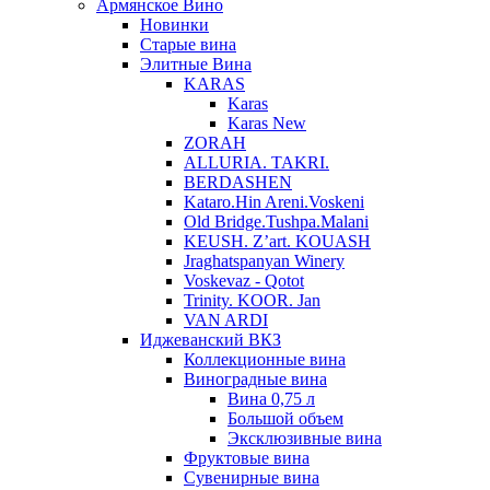
Армянское Вино
Новинки
Старые вина
Элитные Вина
KARAS
Karas
Karas New
ZORAH
ALLURIA. TAKRI.
BERDASHEN
Kataro.Hin Areni.Voskeni
Old Bridge.Tushpa.Malani
KEUSH. Z’art. KOUASH
Jraghatspanyan Winery
Voskevaz - Qotot
Trinity. KOOR. Jan
VAN ARDI
Иджеванский ВКЗ
Коллекционные вина
Виноградные вина
Вина 0,75 л
Большой объем
Эксклюзивные вина
Фруктовые вина
Cувенирные вина