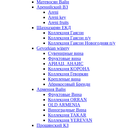
Матевосян Вайн
Аренийский ВЗ
Areni
Areni key
Areni fruits
Шахназарян ЕКД
Коллекция Гаясон
Коллекция Гаясон п/у
Коллекция Гаясон Новогодняя п/у
Gevorkian winery
Сувенирные вина
Фруктовые вина
АРИАЦ. АНАИС
Коллекция КОРОНА
Коллекция Геворкян
Крепленые вина
Абрикосовый Бренди
Армения Вайн
Фруктовые Вина
Коллекция ORRAN
OLD ARMENIA
Виноградные Вина
Коллекция TAKAR
Коллекция YEREVAN
Прошянский КЗ