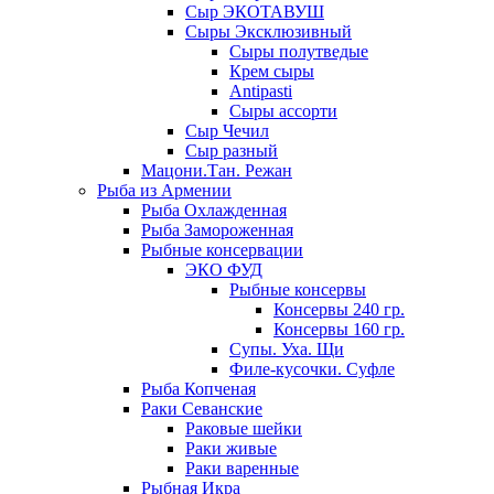
Сыр ЭКОТАВУШ
Сыры Эксклюзивный
Сыры полутведые
Крем сыры
Antipasti
Сыры ассорти
Сыр Чечил
Сыр разный
Мацони.Тан. Режан
Рыба из Армении
Рыба Охлажденная
Рыба Замороженная
Рыбные консервации
ЭКО ФУД
Рыбные консервы
Консервы 240 гр.
Консервы 160 гр.
Супы. Уха. Щи
Филе-кусочки. Суфле
Рыба Копченая
Раки Севанские
Раковые шейки
Раки живые
Раки варенные
Рыбная Икра