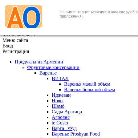
+7 (495) 646-888-1
Нашим интернет-магазином намного удобне
приложения!
В корзине
0
товаров
x
Меню каталога
Меню сайта
Вход
Регистрация
Продукты из Армении
Фруктовые консервации
Варенье
ВИТАЛ
Варенья малый объем
Варенья большой объем
Иджеван
Ноян
Шамб
Сады Арагаца
Агроянс
te Gusto
Варга - Фуд
Варенье Proshyan Food