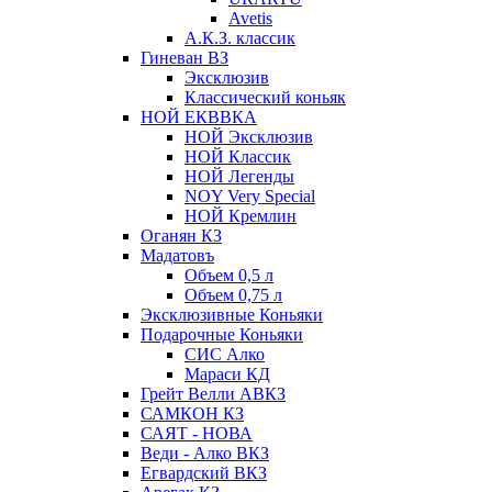
Avetis
А.К.З. классик
Гиневан ВЗ
Эксклюзив
Классический коньяк
НОЙ ЕКВВКА
НОЙ Эксклюзив
НОЙ Классик
НОЙ Легенды
NOY Very Speсial
НОЙ Кремлин
Оганян КЗ
Мадатовъ
Объем 0,5 л
Объем 0,75 л
Эксклюзивные Коньяки
Подарочные Коньяки
СИС Алко
Мараси КД
Грейт Велли АВКЗ
САМКОН КЗ
САЯТ - НОВА
Веди - Алко ВКЗ
Егвардский ВКЗ