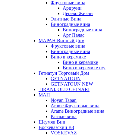
Фруктовые вина
Арцруни
Дерево Жизни
Элитные Вина
Виноградные вина
Виноградные вина
Арт Палас
МАРАН Винный Дом
Фруктовые вина
Виноградные вина
Вино в керамике
Вино в керамике
Вино в керамике п/у
Гетнатун Торговый Дом
GETNATOUN
GETNATOUN NEW
TIRANI. OLD CHINARI
МАП
Noyan Tapan
Arame Фруктовые вина
Arame Виноградные вина
Разные вина
Шаумян Вин
Воскевазский ВЗ
VOSKEVAZ