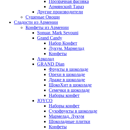
Прозрачная фасовка
Армянский Тараз
Другие производители
Сушеные Овощи
Сладости из Армении
Конфеты из Армении
Sonuar. Mark Sevouni
Grand Candy
Набор Конфет
Лукум. Мармелад
Конфеты
Арколад
GRAND Dian
Фрукты в шоколаде
Орехи в шоколаде
Драже в шоколаде
ШокоХит в шоколаде
Семечки в шоколаде
Наборы конфет
JOYCO
Наборы конфет
Сухофрукты в шоколаде
Мармелад. Лукум
Шоколадные плитки
Конфеты