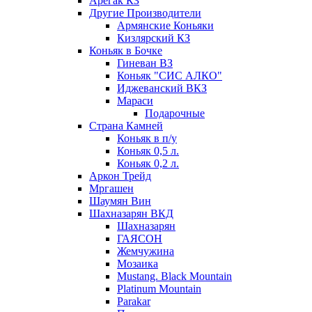
Арегак КЗ
Другие Производители
Армянские Коньяки
Кизлярский КЗ
Коньяк в Бочке
Гиневан ВЗ
Коньяк "СИС АЛКО"
Иджеванский ВКЗ
Мараси
Подарочные
Страна Камней
Коньяк в п/у
Коньяк 0,5 л.
Коньяк 0,2 л.
Аркон Трейд
Мргашен
Шаумян Вин
Шахназарян ВКД
Шахназарян
ГАЯСОН
Жемчужина
Мозаика
Mustang. Black Mountain
Platinum Mountain
Parakar