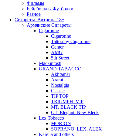
Фильмы
Бейсболки / Футболки
Разное
Сигареты. Витрина 18+
Армянские Сигареты
Cigaronne
Cigaronne
Tattoo by Cigaronne
Center
AMG
5th Street
Mackintosh
GRAND TABACCO
Akhtamar
Ararat
Nostalgia
Classic
TIP TOP
TRIUMPH. VIP
MT. BLACK TIP
GT. Elegant. New Bleck
Lex Tobacco
MORION
SOPRANO, LEX, ALEX
Karelia and others