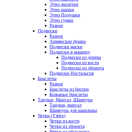
Этно жилетки
Этно шапки
Этно Подушки
Этно сумки
Разное
Подвески
Разное
Армянские буквы
Подвески маски
Подвески в машину
Подвески из дерева
Подвески из кости
Подвески из эбонита
Подвески Ностальгия
Браслеты
Разное
Браслеты из бисера
Кожаные браслеты
Тандыр, Мангал, Шампура
Тандыр, мангал
Шампура для шашлыка
Четки (Тзбех)
Четки из кости
Четки из эбонита
Четки из обсидиана