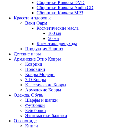
Сборники Кавказа DVD
Сборники Кавказа Audio CD
Сборники Кавказа MP3
Красота и здоровье
Ваки Фарм
Косметические масла
100 мл
50 мл
Косметика для ухода
Продукция Наринэ
Детские игры
Армянские Этно Ковры
Коврики
Половики
Ковры Модерн
3 D Ковры
Классические Ковры
Армянские Ковры
Одежда. Обувь
Шарфы и шапки
Футболки
Бейсболки
Этно масики балетки
О геноциде
Книги