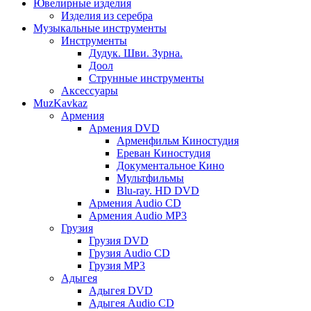
Ювелирные изделия
Изделия из серебра
Музыкальные инструменты
Инструменты
Дудук. Шви. Зурна.
Доол
Струнные инструменты
Аксессуары
MuzKavkaz
Армения
Армения DVD
Арменфильм Киностудия
Ереван Киностудия
Документальное Кино
Мультфильмы
Blu-ray. HD DVD
Армения Audio CD
Армения Audio MP3
Грузия
Грузия DVD
Грузия Audio CD
Грузия MP3
Адыгея
Адыгея DVD
Адыгея Audio CD