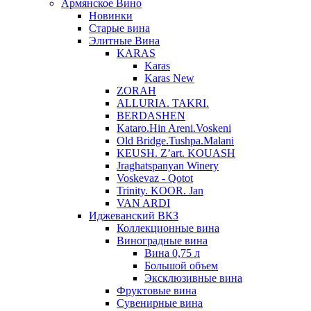
Армянское Вино
Новинки
Старые вина
Элитные Вина
KARAS
Karas
Karas New
ZORAH
ALLURIA. TAKRI.
BERDASHEN
Kataro.Hin Areni.Voskeni
Old Bridge.Tushpa.Malani
KEUSH. Z’art. KOUASH
Jraghatspanyan Winery
Voskevaz - Qotot
Trinity. KOOR. Jan
VAN ARDI
Иджеванский ВКЗ
Коллекционные вина
Виноградные вина
Вина 0,75 л
Большой объем
Эксклюзивные вина
Фруктовые вина
Cувенирные вина