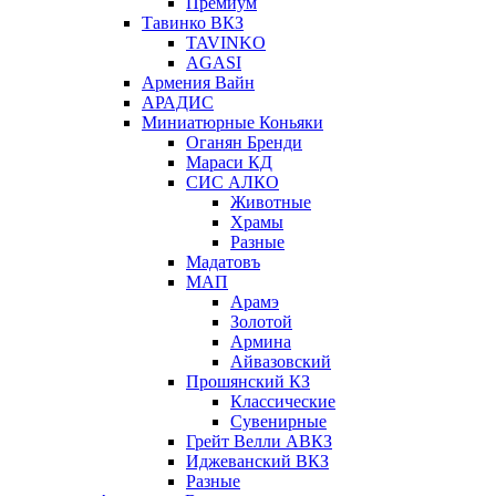
Премиум
Тавинко ВКЗ
TAVINKO
AGASI
Армения Вайн
АРАДИС
Миниатюрные Коньяки
Оганян Бренди
Мараси КД
СИС АЛКО
Животные
Храмы
Разные
Мадатовъ
МАП
Арамэ
Золотой
Армина
Айвазовский
Прошянский КЗ
Классические
Сувенирные
Грейт Велли АВКЗ
Иджеванский ВКЗ
Разные