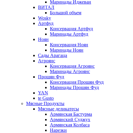
Маринады Иджеван
ВИТАЛ
Большой объем
Wosky
Артфуд
Консервация Артфуд
Маринады Артфуд
Ноян
Консервация Ноян
Маринады Ноян
Сады Арагаца
Агроянс
Консервация Агроянс
Маринады Агроянс
Прошян Фуд
Консервация Прошян Фуд
Маринады Прошян Фуд
YAN
te Gusto
Мясные Продукты
Мясные деликатесы
Армянская Бастурма
Армянский Суджух
Армянская Колбаса
Нарезки