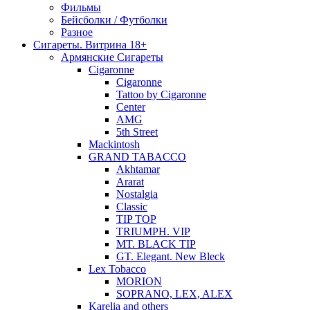
Фильмы
Бейсболки / Футболки
Разное
Сигареты. Витрина 18+
Армянские Сигареты
Cigaronne
Cigaronne
Tattoo by Cigaronne
Center
AMG
5th Street
Mackintosh
GRAND TABACCO
Akhtamar
Ararat
Nostalgia
Classic
TIP TOP
TRIUMPH. VIP
MT. BLACK TIP
GT. Elegant. New Bleck
Lex Tobacco
MORION
SOPRANO, LEX, ALEX
Karelia and others