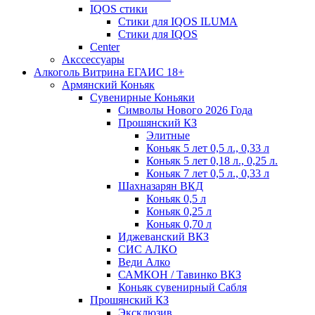
IQOS стики
Стики для IQOS ILUMA
Стики для IQOS
Сenter
Акссессуары
Алкоголь Витрина ЕГАИС 18+
Армянский Коньяк
Сувенирные Коньяки
Символы Нового 2026 Года
Прошянский КЗ
Элитные
Коньяк 5 лет 0,5 л., 0,33 л
Коньяк 5 лет 0,18 л., 0,25 л.
Коньяк 7 лет 0,5 л., 0,33 л
Шахназарян ВКД
Коньяк 0,5 л
Коньяк 0,25 л
Коньяк 0,70 л
Иджеванский ВКЗ
СИС АЛКО
Веди Алко
САМКОН / Тавинко ВКЗ
Коньяк сувенирный Сабля
Прошянский КЗ
Эксклюзив