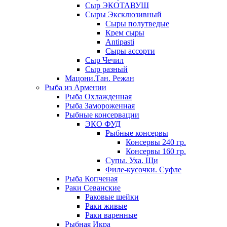
Сыр ЭКОТАВУШ
Сыры Эксклюзивный
Сыры полутведые
Крем сыры
Antipasti
Сыры ассорти
Сыр Чечил
Сыр разный
Мацони.Тан. Режан
Рыба из Армении
Рыба Охлажденная
Рыба Замороженная
Рыбные консервации
ЭКО ФУД
Рыбные консервы
Консервы 240 гр.
Консервы 160 гр.
Супы. Уха. Щи
Филе-кусочки. Суфле
Рыба Копченая
Раки Севанские
Раковые шейки
Раки живые
Раки варенные
Рыбная Икра