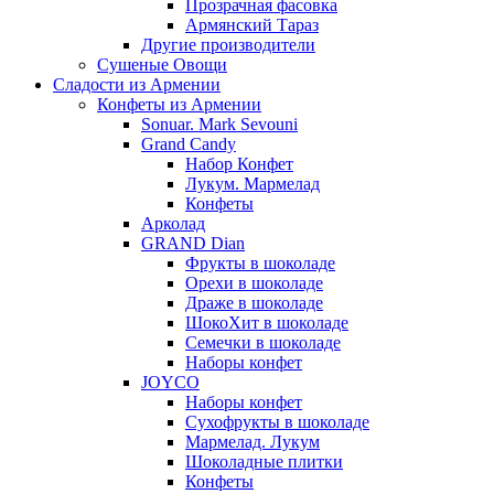
Прозрачная фасовка
Армянский Тараз
Другие производители
Сушеные Овощи
Сладости из Армении
Конфеты из Армении
Sonuar. Mark Sevouni
Grand Candy
Набор Конфет
Лукум. Мармелад
Конфеты
Арколад
GRAND Dian
Фрукты в шоколаде
Орехи в шоколаде
Драже в шоколаде
ШокоХит в шоколаде
Семечки в шоколаде
Наборы конфет
JOYCO
Наборы конфет
Сухофрукты в шоколаде
Мармелад. Лукум
Шоколадные плитки
Конфеты