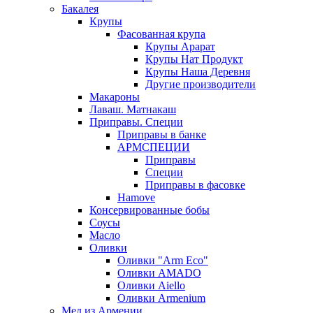
Бакалея
Крупы
Фасованная крупа
Крупы Арарат
Крупы Нат Продукт
Крупы Наша Деревня
Другие производители
Макароны
Лаваш. Матнакаш
Приправы. Специи
Приправы в банке
АРМСПЕЦИИ
Приправы
Специи
Приправы в фасовке
Hamove
Консервированные бобы
Соусы
Масло
Оливки
Оливки "Arm Eco"
Оливки AMADO
Оливки Aiello
Оливки Armenium
Мед из Армении