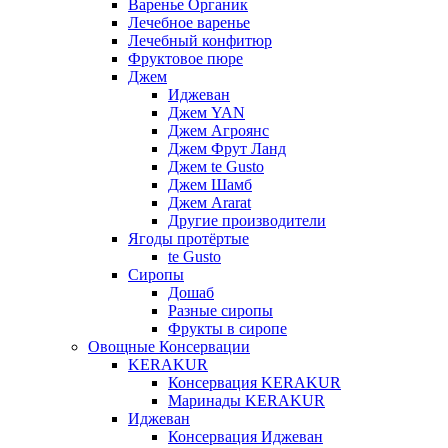
Варенье Органик
Лечебное варенье
Лечебный конфитюр
Фруктовое пюре
Джем
Иджеван
Джем YAN
Джем Агроянс
Джем Фрут Ланд
Джем te Gusto
Джем Шамб
Джем Ararat
Другие производители
Ягоды протёртые
te Gusto
Сиропы
Дошаб
Разные сиропы
Фрукты в сиропе
Овощные Консервации
KERAKUR
Консервация KERAKUR
Маринады KERAKUR
Иджеван
Консервация Иджеван