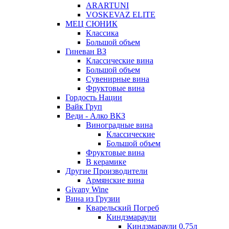
ARARTUNI
VOSKEVAZ ELITE
МЕЦ СЮНИК
Классика
Большой объем
Гиневан ВЗ
Классические вина
Большой объем
Сувенирные вина
Фруктовые вина
Гордость Нации
Вайк Груп
Веди - Алко ВКЗ
Виноградные вина
Классические
Большой объем
Фруктовые вина
В керамике
Другие Производители
Армянские вина
Givany Wine
Вина из Грузии
Кварельский Погреб
Киндзмараули
Киндзмараули 0,75л