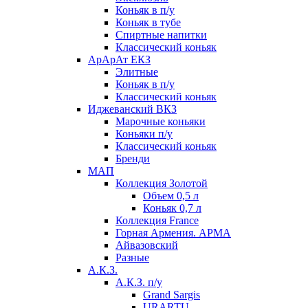
Коньяк в п/у
Коньяк в тубе
Спиртные напитки
Классический коньяк
АрАрАт ЕКЗ
Элитные
Коньяк в п/у
Классический коньяк
Иджеванский ВКЗ
Марочные коньяки
Коньяки п/у
Классический коньяк
Бренди
МАП
Коллекция Золотой
Объем 0,5 л
Коньяк 0,7 л
Коллекция France
Горная Армения. АРМА
Айвазовский
Разные
А.К.З.
А.К.З. п/у
Grand Sargis
URARTU