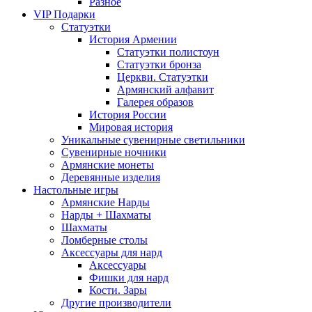
Разное
VIP Подарки
Статуэтки
История Армении
Статуэтки полистоун
Статуэтки бронза
Церкви. Статуэтки
Армянский алфавит
Галерея образов
История России
Мировая история
Уникальные сувенирные светильники
Сувенирные ночники
Армянские монеты
Деревянные изделия
Настольные игры
Армянские Нарды
Нарды + Шахматы
Шахматы
Ломберные столы
Аксессуары для нард
Аксессуары
Фишки для нард
Кости. Зары
Другие производители