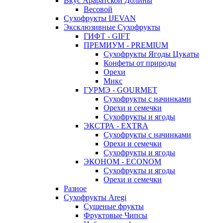
Вкус Араратской Долины
Весовой
Сухофрукты IJEVAN
Эксклюзивные Сухофрукты
ГИФТ - GIFT
ПРЕМИУМ - PREMIUM
Сухофрукты Ягоды Цукаты
Конфеты от природы
Орехи
Микс
ГУРМЭ - GOURMET
Сухофрукты с начинками
Орехи и семечки
Сухофрукты и ягоды
ЭКСТРА - EXTRA
Сухофрукты с начинками
Орехи и семечки
Сухофрукты и ягоды
ЭКОНОМ - ECONOM
Сухофрукты и ягоды
Орехи и семечки
Разное
Сухофрукты Aregi
Сушеные фрукты
Фруктовые Чипсы