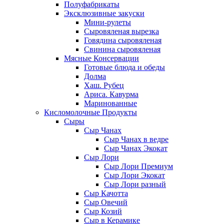
Полуфабрикаты
Эксклюзивные закуски
Мини-рулеты
Сыровяленая вырезка
Говядина сыровяленая
Свинина сыровяленая
Мясные Консервации
Готовые блюда и обеды
Долма
Хаш. Рубец
Ариса. Кавурма
Маринованные
Кисломолочные Продукты
Сыры
Сыр Чанах
Сыр Чанах в ведре
Сыр Чанах Экокат
Сыр Лори
Сыр Лори Премиум
Сыр Лори Экокат
Сыр Лори разный
Сыр Качотта
Сыр Овечий
Сыр Козий
Сыр в Керамике