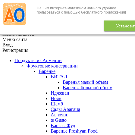
Нашим интернет-магазином намного удобнее
+7 (495) 646-888-1
пользоваться с помощью бесплатного приложения!
В корзине
0
товаров
Установи
x
Меню каталога
Меню сайта
Вход
Регистрация
Продукты из Армении
Фруктовые консервации
Варенье
ВИТАЛ
Варенья малый объем
Варенья большой объем
Иджеван
Ноян
Шамб
Сады Арагаца
Агроянс
te Gusto
Варга - Фуд
Варенье Proshyan Food