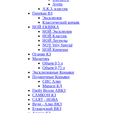
Avetis
А.К.З. классик
Гиневан ВЗ
Эксклюзив
Классический коньяк
НОЙ ЕКВВКА
НОЙ Эксклюзив
НОЙ Классик
НОЙ Легенды
NOY Very Speсial
НОЙ Кремлин
Оганян КЗ
Мадатовъ
Объем 0,5 л
Объем 0,75 л
Эксклюзивные Коньяки
Подарочные Коньяки
СИС Алко
Мараси КД
Грейт Велли АВКЗ
САМКОН КЗ
САЯТ - НОВА
Веди - Алко ВКЗ
Егвардский ВКЗ