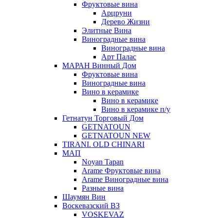
Фруктовые вина
Арцруни
Дерево Жизни
Элитные Вина
Виноградные вина
Виноградные вина
Арт Палас
МАРАН Винный Дом
Фруктовые вина
Виноградные вина
Вино в керамике
Вино в керамике
Вино в керамике п/у
Гетнатун Торговый Дом
GETNATOUN
GETNATOUN NEW
TIRANI. OLD CHINARI
МАП
Noyan Tapan
Arame Фруктовые вина
Arame Виноградные вина
Разные вина
Шаумян Вин
Воскевазский ВЗ
VOSKEVAZ