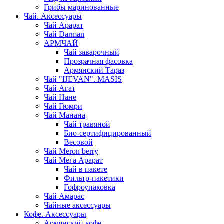
Грибы маринованные
Чай. Аксессуары
Чай Арарат
Чай Darman
АРМЧАЙ
Чай заварочный
Прозрачная фасовка
Армянский Тараз
Чай "IJEVAN". MASIS
Чай Агат
Чай Нане
Чай Гюмри
Чай Манана
Чай травяной
Био-сертифицированный
Весовой
Чай Meron berry
Чай Мега Арарат
Чай в пакете
Фильтр-пакетики
Гофроупаковка
Чай Амарас
Чайные аксессуары
Кофе. Аксессуары
Армянский кофе