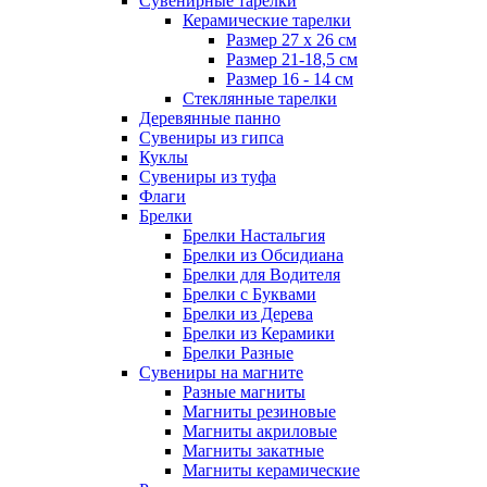
Сувенирные тарелки
Керамические тарелки
Размер 27 х 26 см
Размер 21-18,5 см
Размер 16 - 14 см
Стеклянные тарелки
Деревянные панно
Сувениры из гипса
Куклы
Сувениры из туфа
Флаги
Брелки
Брелки Настальгия
Брелки из Обсидиана
Брелки для Водителя
Брелки с Буквами
Брелки из Дерева
Брелки из Керамики
Брелки Разные
Сувениры на магните
Разные магниты
Магниты резиновые
Магниты акриловые
Магниты закатные
Магниты керамические