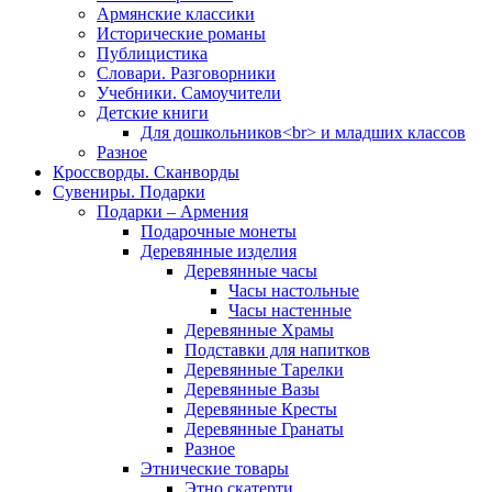
Армянские классики
Исторические романы
Публицистика
Словари. Разговорники
Учебники. Самоучители
Детские книги
Для дошкольников<br> и младших классов
Разное
Кроссворды. Сканворды
Сувениры. Подарки
Подарки – Армения
Подарочные монеты
Деревянные изделия
Деревянные часы
Часы настольные
Часы настенные
Деревянные Храмы
Подставки для напитков
Деревянные Тарелки
Деревянные Вазы
Деревянные Кресты
Деревянные Гранаты
Разное
Этнические товары
Этно скатерти