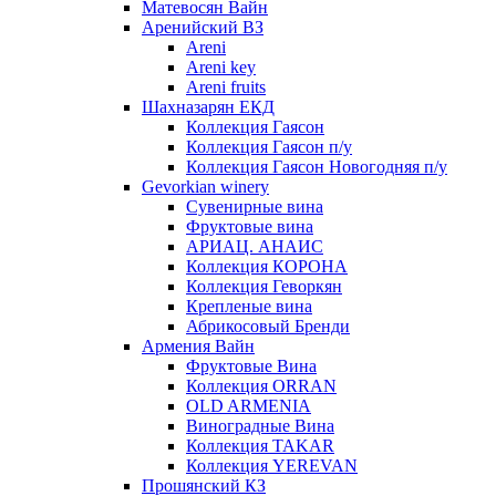
Матевосян Вайн
Аренийский ВЗ
Areni
Areni key
Areni fruits
Шахназарян ЕКД
Коллекция Гаясон
Коллекция Гаясон п/у
Коллекция Гаясон Новогодняя п/у
Gevorkian winery
Сувенирные вина
Фруктовые вина
АРИАЦ. АНАИС
Коллекция КОРОНА
Коллекция Геворкян
Крепленые вина
Абрикосовый Бренди
Армения Вайн
Фруктовые Вина
Коллекция ORRAN
OLD ARMENIA
Виноградные Вина
Коллекция TAKAR
Коллекция YEREVAN
Прошянский КЗ