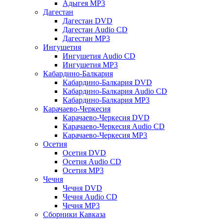
Адыгея MP3
Дагестан
Дагестан DVD
Дагестан Audio CD
Дагестан MP3
Ингушетия
Ингушетия Audio CD
Ингушетия MP3
Кабардино-Балкария
Кабардино-Балкария DVD
Кабардино-Балкария Audio CD
Кабардино-Балкария MP3
Карачаево-Черкесия
Карачаево-Черкесия DVD
Карачаево-Черкесия Audio CD
Карачаево-Черкесия MP3
Осетия
Осетия DVD
Осетия Audio CD
Осетия MP3
Чечня
Чечня DVD
Чечня Audio CD
Чечня MP3
Сборники Кавказа