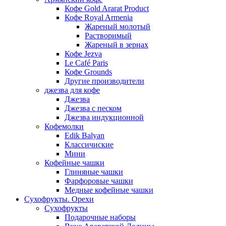
Кофе Gold Ararat Product
Кофе Royal Armenia
Жареный молотый
Растворимый
Жареный в зернах
Кофе Jezva
Le Café Paris
Кофе Grounds
Другие производители
джезва для кофе
Джезва
Джезва с песком
Джезва индукционной
Кофемолки
Edik Balyan
Классичиские
Мини
Кофейные чашки
Глиняные чашки
Фарфоровые чашки
Медные кофейные чашки
Сухофрукты. Орехи
Сухофрукты
Подарочные наборы