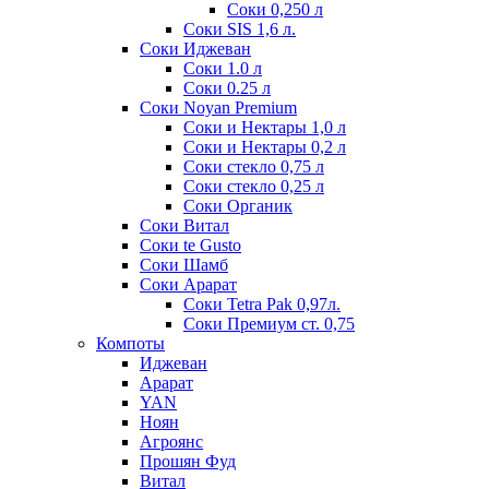
Соки 0,250 л
Соки SIS 1,6 л.
Соки Иджеван
Соки 1.0 л
Соки 0.25 л
Соки Noyan Premium
Соки и Нектары 1,0 л
Соки и Нектары 0,2 л
Соки стекло 0,75 л
Соки стекло 0,25 л
Соки Органик
Соки Витал
Соки te Gusto
Соки Шамб
Соки Арарат
Соки Tetra Pak 0,97л.
Соки Премиум ст. 0,75
Компоты
Иджеван
Арарат
YAN
Ноян
Агроянс
Прошян Фуд
Витал