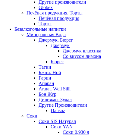
Другие производители
Globex
Печёная продукция. Торты
Печёная продукция
Торты
Безалкогольные напитки
Минеральная Вода
Джермук. Бюрег
Джермук
Джермук классика
Со вкусом лимона
Бюрег
Татни
Бжни. Ной
Гарни
Апаран
Ararat. Well Still
Бон Жур
Дилижан. Зулал
Другие Производители
Dausuz
Соки
Соки SIS Натурал
Соки YAN
Соки 0,930 л