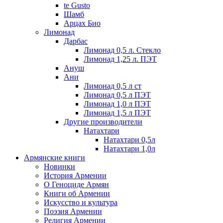
te Gusto
Шамб
Арцах Био
Лимонад
Дарбас
Лимонад 0,5 л. Стекло
Лимонад 1,25 л. ПЭТ
Ануш
Ани
Лимонад 0,5 л ст
Лимонад 0,5 л ПЭТ
Лимонад 1,0 л ПЭТ
Лимонад 1,5 л ПЭТ
Другие производители
Натахтари
Натахтари 0,5л
Натахтари 1,0л
Армянские книги
Новинки
История Армении
О Геноциде Армян
Книги об Армении
Иcкусство и культура
Поэзия Армении
Религия Армении