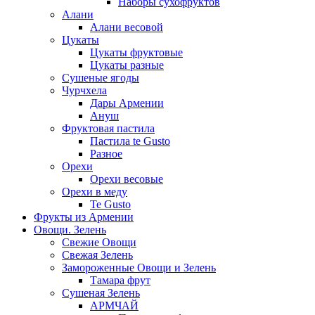
Наборы сухофруктов
Алани
Алани весовой
Цукаты
Цукаты фруктовые
Цукаты разные
Сушеные ягоды
Чурчхела
Дары Армении
Ануш
Фруктовая пастила
Пастила te Gusto
Разное
Орехи
Орехи весовые
Орехи в меду
Te Gusto
Фрукты из Армении
Овощи. Зелень
Свежие Овощи
Свежая Зелень
Замороженные Овощи и Зелень
Тамара фрут
Сушеная Зелень
АРМЧАЙ