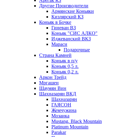
Арегак КЗ
Другие Производители
Армянские Коньяки
Кизлярский КЗ
Коньяк в Бочке
Гиневан ВЗ
Коньяк "СИС АЛКО"
Иджеванский ВКЗ
Мараси
Подарочные
Страна Камней
Коньяк в п/у
Коньяк 0,5 л.
Коньяк 0,2 л.
Аркон Трейд
Мргашен
Шаумян Вин
Шахназарян ВКД
Шахназарян
ГАЯСОН
Жемчужина
Мозаика
Mustang. Black Mountain
Platinum Mountain
Parakar