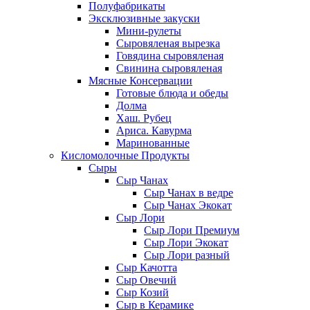
Полуфабрикаты
Эксклюзивные закуски
Мини-рулеты
Сыровяленая вырезка
Говядина сыровяленая
Свинина сыровяленая
Мясные Консервации
Готовые блюда и обеды
Долма
Хаш. Рубец
Ариса. Кавурма
Маринованные
Кисломолочные Продукты
Сыры
Сыр Чанах
Сыр Чанах в ведре
Сыр Чанах Экокат
Сыр Лори
Сыр Лори Премиум
Сыр Лори Экокат
Сыр Лори разный
Сыр Качотта
Сыр Овечий
Сыр Козий
Сыр в Керамике