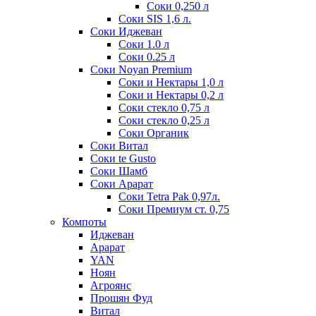
Соки 0,250 л
Соки SIS 1,6 л.
Соки Иджеван
Соки 1.0 л
Соки 0.25 л
Соки Noyan Premium
Соки и Нектары 1,0 л
Соки и Нектары 0,2 л
Соки стекло 0,75 л
Соки стекло 0,25 л
Соки Органик
Соки Витал
Соки te Gusto
Соки Шамб
Соки Арарат
Соки Tetra Pak 0,97л.
Соки Премиум ст. 0,75
Компоты
Иджеван
Арарат
YAN
Ноян
Агроянс
Прошян Фуд
Витал