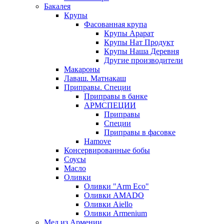
Бакалея
Крупы
Фасованная крупа
Крупы Арарат
Крупы Нат Продукт
Крупы Наша Деревня
Другие производители
Макароны
Лаваш. Матнакаш
Приправы. Специи
Приправы в банке
АРМСПЕЦИИ
Приправы
Специи
Приправы в фасовке
Hamove
Консервированные бобы
Соусы
Масло
Оливки
Оливки "Arm Eco"
Оливки AMADO
Оливки Aiello
Оливки Armenium
Мед из Армении