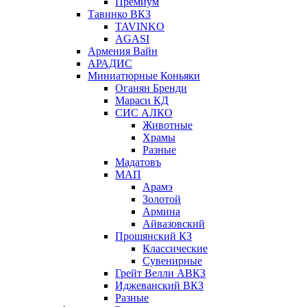
Премиум
Тавинко ВКЗ
TAVINKO
AGASI
Армения Вайн
АРАДИС
Миниатюрные Коньяки
Оганян Бренди
Мараси КД
СИС АЛКО
Животные
Храмы
Разные
Мадатовъ
МАП
Арамэ
Золотой
Армина
Айвазовский
Прошянский КЗ
Классические
Сувенирные
Грейт Велли АВКЗ
Иджеванский ВКЗ
Разные