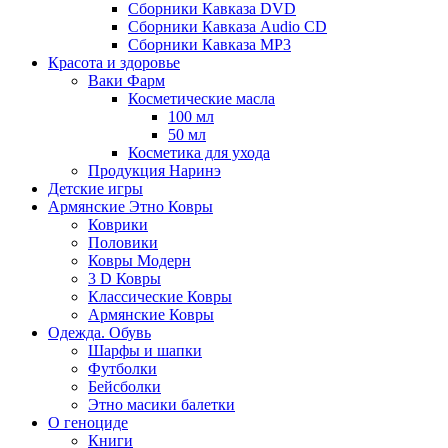
Сборники Кавказа DVD
Сборники Кавказа Audio CD
Сборники Кавказа MP3
Красота и здоровье
Ваки Фарм
Косметические масла
100 мл
50 мл
Косметика для ухода
Продукция Наринэ
Детские игры
Армянские Этно Ковры
Коврики
Половики
Ковры Модерн
3 D Ковры
Классические Ковры
Армянские Ковры
Одежда. Обувь
Шарфы и шапки
Футболки
Бейсболки
Этно масики балетки
О геноциде
Книги