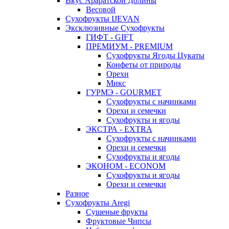
Вкус Араратской Долины
Весовой
Сухофрукты IJEVAN
Эксклюзивные Сухофрукты
ГИФТ - GIFT
ПРЕМИУМ - PREMIUM
Сухофрукты Ягоды Цукаты
Конфеты от природы
Орехи
Микс
ГУРМЭ - GOURMET
Сухофрукты с начинками
Орехи и семечки
Сухофрукты и ягоды
ЭКСТРА - EXTRA
Сухофрукты с начинками
Орехи и семечки
Сухофрукты и ягоды
ЭКОНОМ - ECONOM
Сухофрукты и ягоды
Орехи и семечки
Разное
Сухофрукты Aregi
Сушеные фрукты
Фруктовые Чипсы