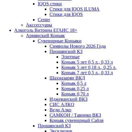
IQOS стики
Стики для IQOS ILUMA
Стики для IQOS
Сenter
Акссессуары
Алкоголь Витрина ЕГАИС 18+
Армянский Коньяк
Сувенирные Коньяки
Символы Нового 2026 Года
Прошянский КЗ
Элитные
Коньяк 5 лет 0,5 л., 0,33 л
Коньяк 5 лет 0,18 л., 0,25 л.
Коньяк 7 лет 0,5 л., 0,33 л
Шахназарян ВКД
Коньяк 0,5 л
Коньяк 0,25 л
Коньяк 0,70 л
Иджеванский ВКЗ
СИС АЛКО
Веди Алко
САМКОН / Тавинко ВКЗ
Коньяк сувенирный Сабля
Прошянский КЗ
Эксклюзив