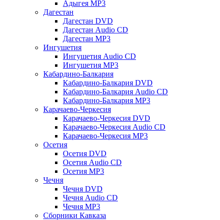
Адыгея MP3
Дагестан
Дагестан DVD
Дагестан Audio CD
Дагестан MP3
Ингушетия
Ингушетия Audio CD
Ингушетия MP3
Кабардино-Балкария
Кабардино-Балкария DVD
Кабардино-Балкария Audio CD
Кабардино-Балкария MP3
Карачаево-Черкесия
Карачаево-Черкесия DVD
Карачаево-Черкесия Audio CD
Карачаево-Черкесия MP3
Осетия
Осетия DVD
Осетия Audio CD
Осетия MP3
Чечня
Чечня DVD
Чечня Audio CD
Чечня MP3
Сборники Кавказа