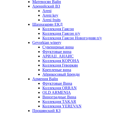
Матевосян Вайн
Аренийский ВЗ
Areni
Areni key
Areni fruits
Шахназарян ЕКД
Коллекция Гаясон
Коллекция Гаясон п/у
Коллекция Гаясон Новогодняя п/у
Gevorkian winery
Сувенирные вина
Фруктовые вина
АРИАЦ. АНАИС
Коллекция КОРОНА
Коллекция Геворкян
Крепленые вина
Абрикосовый Бренди
Армения Вайн
Фруктовые Вина
Коллекция ORRAN
OLD ARMENIA
Виноградные Вина
Коллекция TAKAR
Коллекция YEREVAN
Прошянский КЗ