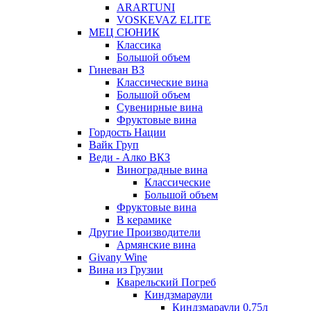
ARARTUNI
VOSKEVAZ ELITE
МЕЦ СЮНИК
Классика
Большой объем
Гиневан ВЗ
Классические вина
Большой объем
Сувенирные вина
Фруктовые вина
Гордость Нации
Вайк Груп
Веди - Алко ВКЗ
Виноградные вина
Классические
Большой объем
Фруктовые вина
В керамике
Другие Производители
Армянские вина
Givany Wine
Вина из Грузии
Кварельский Погреб
Киндзмараули
Киндзмараули 0,75л