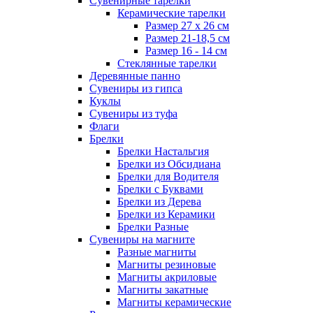
Сувенирные тарелки
Керамические тарелки
Размер 27 х 26 см
Размер 21-18,5 см
Размер 16 - 14 см
Стеклянные тарелки
Деревянные панно
Сувениры из гипса
Куклы
Сувениры из туфа
Флаги
Брелки
Брелки Настальгия
Брелки из Обсидиана
Брелки для Водителя
Брелки с Буквами
Брелки из Дерева
Брелки из Керамики
Брелки Разные
Сувениры на магните
Разные магниты
Магниты резиновые
Магниты акриловые
Магниты закатные
Магниты керамические