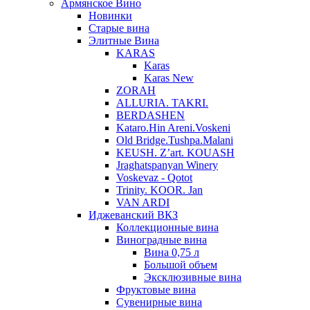
Армянское Вино
Новинки
Старые вина
Элитные Вина
KARAS
Karas
Karas New
ZORAH
ALLURIA. TAKRI.
BERDASHEN
Kataro.Hin Areni.Voskeni
Old Bridge.Tushpa.Malani
KEUSH. Z’art. KOUASH
Jraghatspanyan Winery
Voskevaz - Qotot
Trinity. KOOR. Jan
VAN ARDI
Иджеванский ВКЗ
Коллекционные вина
Виноградные вина
Вина 0,75 л
Большой объем
Эксклюзивные вина
Фруктовые вина
Cувенирные вина