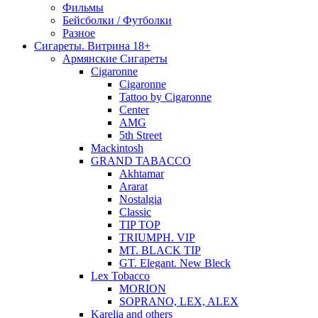
Фильмы
Бейсболки / Футболки
Разное
Сигареты. Витрина 18+
Армянские Сигареты
Cigaronne
Cigaronne
Tattoo by Cigaronne
Center
AMG
5th Street
Mackintosh
GRAND TABACCO
Akhtamar
Ararat
Nostalgia
Classic
TIP TOP
TRIUMPH. VIP
MT. BLACK TIP
GT. Elegant. New Bleck
Lex Tobacco
MORION
SOPRANO, LEX, ALEX
Karelia and others