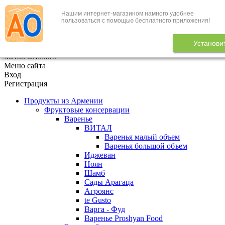
Нашим интернет-магазином намного удобнее
+7 (495) 646-888-1
пользоваться с помощью бесплатного приложения!
В корзине
0
товаров
Установи
x
Меню каталога
Меню сайта
Вход
Регистрация
Продукты из Армении
Фруктовые консервации
Варенье
ВИТАЛ
Варенья малый объем
Варенья большой объем
Иджеван
Ноян
Шамб
Сады Арагаца
Агроянс
te Gusto
Варга - Фуд
Варенье Proshyan Food