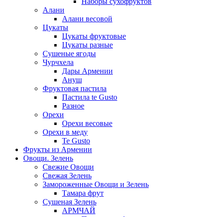
Наборы сухофруктов
Алани
Алани весовой
Цукаты
Цукаты фруктовые
Цукаты разные
Сушеные ягоды
Чурчхела
Дары Армении
Ануш
Фруктовая пастила
Пастила te Gusto
Разное
Орехи
Орехи весовые
Орехи в меду
Te Gusto
Фрукты из Армении
Овощи. Зелень
Свежие Овощи
Свежая Зелень
Замороженные Овощи и Зелень
Тамара фрут
Сушеная Зелень
АРМЧАЙ