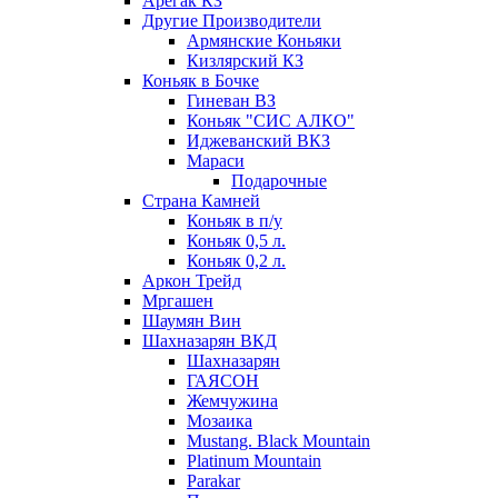
Арегак КЗ
Другие Производители
Армянские Коньяки
Кизлярский КЗ
Коньяк в Бочке
Гиневан ВЗ
Коньяк "СИС АЛКО"
Иджеванский ВКЗ
Мараси
Подарочные
Страна Камней
Коньяк в п/у
Коньяк 0,5 л.
Коньяк 0,2 л.
Аркон Трейд
Мргашен
Шаумян Вин
Шахназарян ВКД
Шахназарян
ГАЯСОН
Жемчужина
Мозаика
Mustang. Black Mountain
Platinum Mountain
Parakar