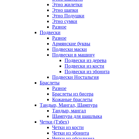
Этно жилетки
Этно шапки
Этно Подушки
Этно сумки
Разное
Подвески
Разное
Армянские буквы
Подвески маски
Подвески в машину
Подвески из дерева
Подвески из кости
Подвески из эбонита
Подвески Ностальгия
Браслеты
Разное
Браслеты из бисера
Кожаные браслеты
Тандыр, Мангал, Шампура
Тандыр, мангал
Шампура для шашлыка
Четки (Тзбех)
Четки из кости
Четки из эбонита
Четки из обсидиана