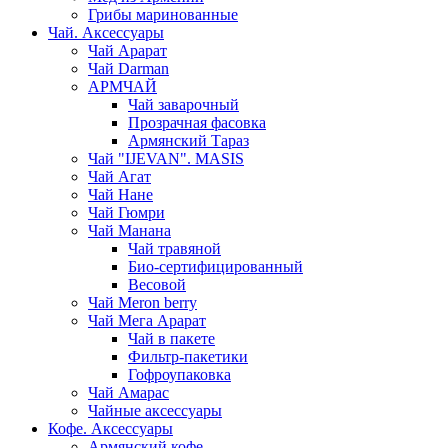
Грибы маринованные
Чай. Аксессуары
Чай Арарат
Чай Darman
АРМЧАЙ
Чай заварочный
Прозрачная фасовка
Армянский Тараз
Чай "IJEVAN". MASIS
Чай Агат
Чай Нане
Чай Гюмри
Чай Манана
Чай травяной
Био-сертифицированный
Весовой
Чай Meron berry
Чай Мега Арарат
Чай в пакете
Фильтр-пакетики
Гофроупаковка
Чай Амарас
Чайные аксессуары
Кофе. Аксессуары
Армянский кофе