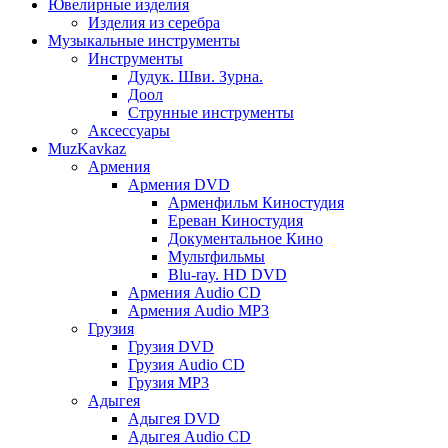
Ювелирные изделия
Изделия из серебра
Музыкальные инструменты
Инструменты
Дудук. Шви. Зурна.
Доол
Струнные инструменты
Аксессуары
MuzKavkaz
Армения
Армения DVD
Арменфильм Киностудия
Ереван Киностудия
Документальное Кино
Мультфильмы
Blu-ray. HD DVD
Армения Audio CD
Армения Audio MP3
Грузия
Грузия DVD
Грузия Audio CD
Грузия MP3
Адыгея
Адыгея DVD
Адыгея Audio CD