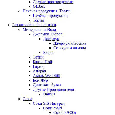
Другие производители
Globex
Печёная продукция. Торты
Печёная продукция
Торты
Безалкогольные напитки
Минеральная Вода
Джермук. Бюрег
Джермук
Джермук классика
Со вкусом лимона
Бюрег
Татни
Бжни. Ной
Гарни
Апаран
Ararat. Well Still
Бон Жур
Дилижан. Зулал
Другие Производители
Dausuz
Соки
Соки SIS Натурал
Соки YAN
Соки 0,930 л