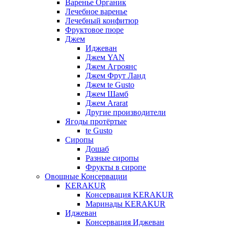
Варенье Органик
Лечебное варенье
Лечебный конфитюр
Фруктовое пюре
Джем
Иджеван
Джем YAN
Джем Агроянс
Джем Фрут Ланд
Джем te Gusto
Джем Шамб
Джем Ararat
Другие производители
Ягоды протёртые
te Gusto
Сиропы
Дошаб
Разные сиропы
Фрукты в сиропе
Овощные Консервации
KERAKUR
Консервация KERAKUR
Маринады KERAKUR
Иджеван
Консервация Иджеван