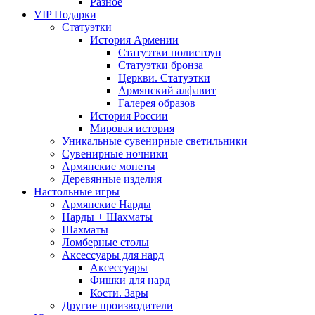
Разное
VIP Подарки
Статуэтки
История Армении
Статуэтки полистоун
Статуэтки бронза
Церкви. Статуэтки
Армянский алфавит
Галерея образов
История России
Мировая история
Уникальные сувенирные светильники
Сувенирные ночники
Армянские монеты
Деревянные изделия
Настольные игры
Армянские Нарды
Нарды + Шахматы
Шахматы
Ломберные столы
Аксессуары для нард
Аксессуары
Фишки для нард
Кости. Зары
Другие производители