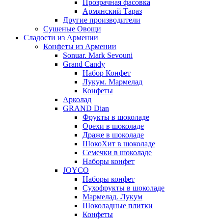
Прозрачная фасовка
Армянский Тараз
Другие производители
Сушеные Овощи
Сладости из Армении
Конфеты из Армении
Sonuar. Mark Sevouni
Grand Candy
Набор Конфет
Лукум. Мармелад
Конфеты
Арколад
GRAND Dian
Фрукты в шоколаде
Орехи в шоколаде
Драже в шоколаде
ШокоХит в шоколаде
Семечки в шоколаде
Наборы конфет
JOYCO
Наборы конфет
Сухофрукты в шоколаде
Мармелад. Лукум
Шоколадные плитки
Конфеты