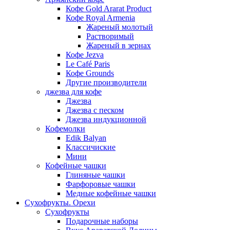
Кофе Gold Ararat Product
Кофе Royal Armenia
Жареный молотый
Растворимый
Жареный в зернах
Кофе Jezva
Le Café Paris
Кофе Grounds
Другие производители
джезва для кофе
Джезва
Джезва с песком
Джезва индукционной
Кофемолки
Edik Balyan
Классичиские
Мини
Кофейные чашки
Глиняные чашки
Фарфоровые чашки
Медные кофейные чашки
Сухофрукты. Орехи
Сухофрукты
Подарочные наборы