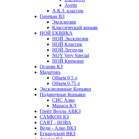
Avetis
А.К.З. классик
Гиневан ВЗ
Эксклюзив
Классический коньяк
НОЙ ЕКВВКА
НОЙ Эксклюзив
НОЙ Классик
НОЙ Легенды
NOY Very Speсial
НОЙ Кремлин
Оганян КЗ
Мадатовъ
Объем 0,5 л
Объем 0,75 л
Эксклюзивные Коньяки
Подарочные Коньяки
СИС Алко
Мараси КД
Грейт Велли АВКЗ
САМКОН КЗ
САЯТ - НОВА
Веди - Алко ВКЗ
Егвардский ВКЗ