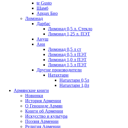
te Gusto
Шамб
Арцах Био
Лимонад
Дарбас
Лимонад 0,5 л. Стекло
Лимонад 1,25 л. ПЭТ
Ануш
Ани
Лимонад 0,5 л ст
Лимонад 0,5 л ПЭТ
Лимонад 1,0 л ПЭТ
Лимонад 1,5 л ПЭТ
Другие производители
Натахтари
Натахтари 0,5л
Натахтари 1,0л
Армянские книги
Новинки
История Армении
О Геноциде Армян
Книги об Армении
Иcкусство и культура
Поэзия Армении
Религия Армении