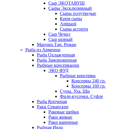
Сыр ЭКОТАВУШ
Сыры Эксклюзивный
Сыры полутведые
Крем сыры
Antipasti
Сыры ассорти
Сыр Чечил
Сыр разный
Мацони.Тан. Режан
Рыба из Армении
Рыба Охлажденная
Рыба Замороженная
Рыбные консервации
ЭКО ФУД
Рыбные консервы
Консервы 240 гр.
Консервы 160 гр.
Супы. Уха. Щи
Филе-кусочки. Суфле
Рыба Копченая
Раки Севанские
Раковые шейки
Раки живые
Раки варенные
Рыбная Икра