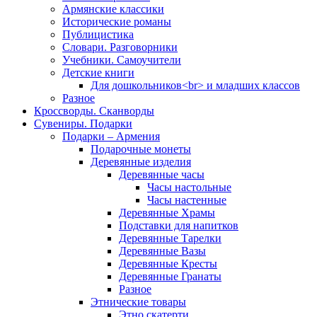
Армянские классики
Исторические романы
Публицистика
Словари. Разговорники
Учебники. Самоучители
Детские книги
Для дошкольников<br> и младших классов
Разное
Кроссворды. Сканворды
Сувениры. Подарки
Подарки – Армения
Подарочные монеты
Деревянные изделия
Деревянные часы
Часы настольные
Часы настенные
Деревянные Храмы
Подставки для напитков
Деревянные Тарелки
Деревянные Вазы
Деревянные Кресты
Деревянные Гранаты
Разное
Этнические товары
Этно скатерти