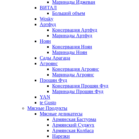
Маринады Иджеван
ВИТАЛ
Большой объем
Wosky
Артфуд
Консервация Артфуд
Маринады Артфуд
Ноян
Консервация Ноян
Маринады Ноян
Сады Арагаца
Агроянс
Консервация Агроянс
Маринады Агроянс
Прошян Фуд
Консервация Прошян Фуд
Маринады Прошян Фуд
YAN
te Gusto
Мясные Продукты
Мясные деликатесы
Армянская Бастурма
Армянский Суджух
Армянская Колбаса
Нарезки