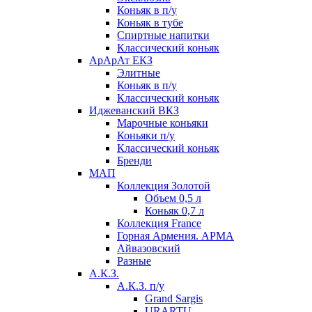
Коньяк в п/у
Коньяк в тубе
Спиртные напитки
Классический коньяк
АрАрАт ЕКЗ
Элитные
Коньяк в п/у
Классический коньяк
Иджеванский ВКЗ
Марочные коньяки
Коньяки п/у
Классический коньяк
Бренди
МАП
Коллекция Золотой
Объем 0,5 л
Коньяк 0,7 л
Коллекция France
Горная Армения. АРМА
Айвазовский
Разные
А.К.З.
А.К.З. п/у
Grand Sargis
URARTU