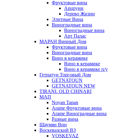
Фруктовые вина
Арцруни
Дерево Жизни
Элитные Вина
Виноградные вина
Виноградные вина
Арт Палас
МАРАН Винный Дом
Фруктовые вина
Виноградные вина
Вино в керамике
Вино в керамике
Вино в керамике п/у
Гетнатун Торговый Дом
GETNATOUN
GETNATOUN NEW
TIRANI. OLD CHINARI
МАП
Noyan Tapan
Arame Фруктовые вина
Arame Виноградные вина
Разные вина
Шаумян Вин
Воскевазский ВЗ
VOSKEVAZ