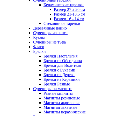
Сувенирные тарелки
Керамические тарелки
Размер 27 х 26 см
Размер 21-18,5 см
Размер 16 - 14 см
Стеклянные тарелки
Деревянные панно
Сувениры из гипса
Куклы
Сувениры из туфа
Флаги
Брелки
Брелки Настальгия
Брелки из Обсидиана
Брелки для Водителя
Брелки с Буквами
Брелки из Дерева
Брелки из Керамики
Брелки Разные
Сувениры на магните
Разные магниты
Магниты резиновые
Магниты акриловые
Магниты закатные
Магниты керамические