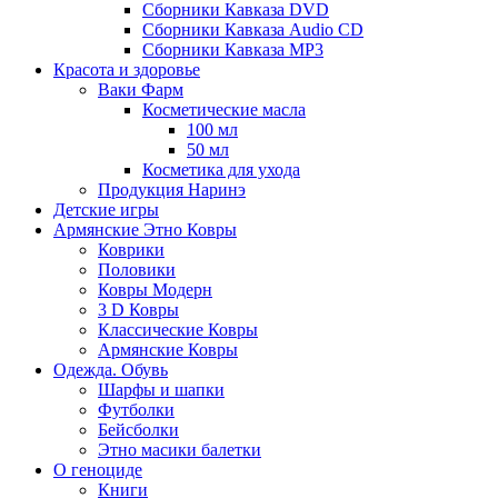
Сборники Кавказа DVD
Сборники Кавказа Audio CD
Сборники Кавказа MP3
Красота и здоровье
Ваки Фарм
Косметические масла
100 мл
50 мл
Косметика для ухода
Продукция Наринэ
Детские игры
Армянские Этно Ковры
Коврики
Половики
Ковры Модерн
3 D Ковры
Классические Ковры
Армянские Ковры
Одежда. Обувь
Шарфы и шапки
Футболки
Бейсболки
Этно масики балетки
О геноциде
Книги