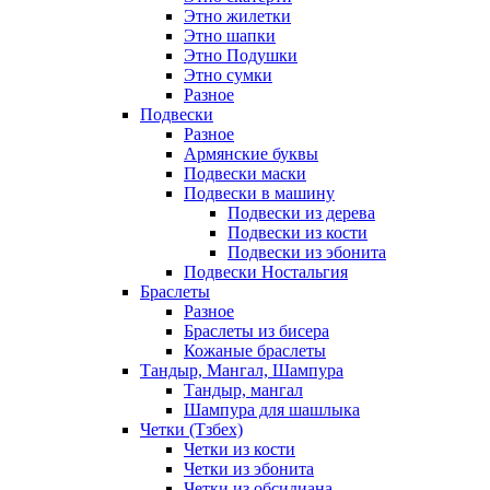
Этно жилетки
Этно шапки
Этно Подушки
Этно сумки
Разное
Подвески
Разное
Армянские буквы
Подвески маски
Подвески в машину
Подвески из дерева
Подвески из кости
Подвески из эбонита
Подвески Ностальгия
Браслеты
Разное
Браслеты из бисера
Кожаные браслеты
Тандыр, Мангал, Шампура
Тандыр, мангал
Шампура для шашлыка
Четки (Тзбех)
Четки из кости
Четки из эбонита
Четки из обсидиана