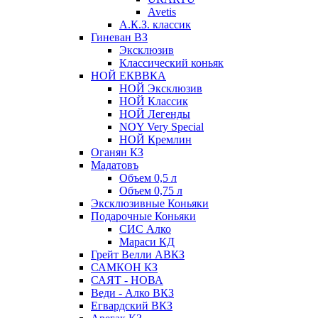
Avetis
А.К.З. классик
Гиневан ВЗ
Эксклюзив
Классический коньяк
НОЙ ЕКВВКА
НОЙ Эксклюзив
НОЙ Классик
НОЙ Легенды
NOY Very Speсial
НОЙ Кремлин
Оганян КЗ
Мадатовъ
Объем 0,5 л
Объем 0,75 л
Эксклюзивные Коньяки
Подарочные Коньяки
СИС Алко
Мараси КД
Грейт Велли АВКЗ
САМКОН КЗ
САЯТ - НОВА
Веди - Алко ВКЗ
Егвардский ВКЗ