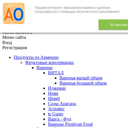
Нашим интернет-магазином намного удобнее
+7 (495) 646-888-1
пользоваться с помощью бесплатного приложения!
В корзине
0
товаров
Установи
x
Меню каталога
Меню сайта
Вход
Регистрация
Продукты из Армении
Фруктовые консервации
Варенье
ВИТАЛ
Варенья малый объем
Варенья большой объем
Иджеван
Ноян
Шамб
Сады Арагаца
Агроянс
te Gusto
Варга - Фуд
Варенье Proshyan Food