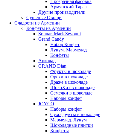
Прозрачная фасовка
Армянский Тараз
Другие производители
Сушеные Овощи
Сладости из Армении
Конфеты из Армении
Sonuar. Mark Sevouni
Grand Candy
Набор Конфет
Лукум. Мармелад
Конфеты
Арколад
GRAND Dian
Фрукты в шоколаде
Орехи в шоколаде
Драже в шоколаде
ШокоХит в шоколаде
Семечки в шоколаде
Наборы конфет
JOYCO
Наборы конфет
Сухофрукты в шоколаде
Мармелад. Лукум
Шоколадные плитки
Конфеты