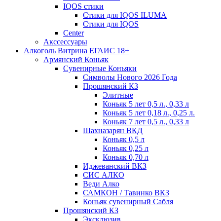
IQOS стики
Стики для IQOS ILUMA
Стики для IQOS
Сenter
Акссессуары
Алкоголь Витрина ЕГАИС 18+
Армянский Коньяк
Сувенирные Коньяки
Символы Нового 2026 Года
Прошянский КЗ
Элитные
Коньяк 5 лет 0,5 л., 0,33 л
Коньяк 5 лет 0,18 л., 0,25 л.
Коньяк 7 лет 0,5 л., 0,33 л
Шахназарян ВКД
Коньяк 0,5 л
Коньяк 0,25 л
Коньяк 0,70 л
Иджеванский ВКЗ
СИС АЛКО
Веди Алко
САМКОН / Тавинко ВКЗ
Коньяк сувенирный Сабля
Прошянский КЗ
Эксклюзив