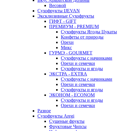
Вкус Араратской Долины
Весовой
Сухофрукты IJEVAN
Эксклюзивные Сухофрукты
ГИФТ - GIFT
ПРЕМИУМ - PREMIUM
Сухофрукты Ягоды Цукаты
Конфеты от природы
Орехи
Микс
ГУРМЭ - GOURMET
Сухофрукты с начинками
Орехи и семечки
Сухофрукты и ягоды
ЭКСТРА - EXTRA
Сухофрукты с начинками
Орехи и семечки
Сухофрукты и ягоды
ЭКОНОМ - ECONOM
Сухофрукты и ягоды
Орехи и семечки
Разное
Сухофрукты Aregi
Сушеные фрукты
Фруктовые Чипсы