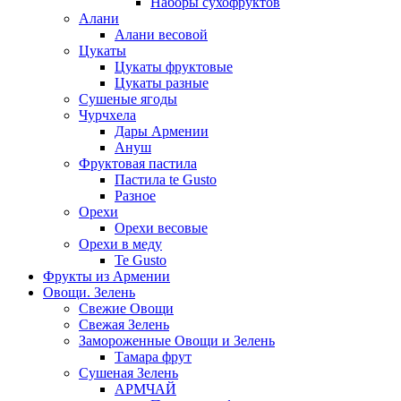
Наборы сухофруктов
Алани
Алани весовой
Цукаты
Цукаты фруктовые
Цукаты разные
Сушеные ягоды
Чурчхела
Дары Армении
Ануш
Фруктовая пастила
Пастила te Gusto
Разное
Орехи
Орехи весовые
Орехи в меду
Te Gusto
Фрукты из Армении
Овощи. Зелень
Свежие Овощи
Свежая Зелень
Замороженные Овощи и Зелень
Тамара фрут
Сушеная Зелень
АРМЧАЙ