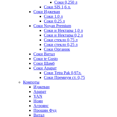
Соки 0,250 л
Соки SIS 1,6 л.
Соки Иджеван
Соки 1.0 л
Соки 0.25 л
Соки Noyan Premium
Соки и Нектары 1,0 л
Соки и Нектары 0,2 л
Соки стекло 0,75 л
Соки стекло 0,25 л
Соки Органик
Соки Витал
Соки te Gusto
Соки Шамб
Соки Арарат
Соки Tetra Pak 0,97л.
Соки Премиум ст. 0,75
Компоты
Иджеван
Арарат
YAN
Ноян
Агроянс
Прошян Фуд
Витал