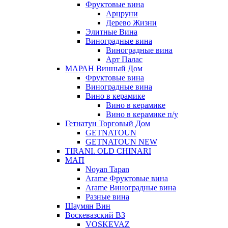
Фруктовые вина
Арцруни
Дерево Жизни
Элитные Вина
Виноградные вина
Виноградные вина
Арт Палас
МАРАН Винный Дом
Фруктовые вина
Виноградные вина
Вино в керамике
Вино в керамике
Вино в керамике п/у
Гетнатун Торговый Дом
GETNATOUN
GETNATOUN NEW
TIRANI. OLD CHINARI
МАП
Noyan Tapan
Arame Фруктовые вина
Arame Виноградные вина
Разные вина
Шаумян Вин
Воскевазский ВЗ
VOSKEVAZ