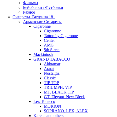
Фильмы
Бейсболки / Футболки
Разное
Сигареты. Витрина 18+
Армянские Сигареты
Cigaronne
Cigaronne
Tattoo by Cigaronne
Center
AMG
5th Street
Mackintosh
GRAND TABACCO
Akhtamar
Ararat
Nostalgia
Classic
TIP TOP
TRIUMPH. VIP
MT. BLACK TIP
GT. Elegant. New Bleck
Lex Tobacco
MORION
SOPRANO, LEX, ALEX
Karelia and others