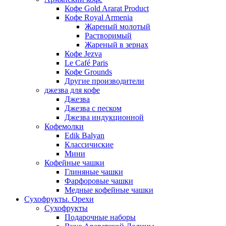
Кофе Gold Ararat Product
Кофе Royal Armenia
Жареный молотый
Растворимый
Жареный в зернах
Кофе Jezva
Le Café Paris
Кофе Grounds
Другие производители
джезва для кофе
Джезва
Джезва с песком
Джезва индукционной
Кофемолки
Edik Balyan
Классичиские
Мини
Кофейные чашки
Глиняные чашки
Фарфоровые чашки
Медные кофейные чашки
Сухофрукты. Орехи
Сухофрукты
Подарочные наборы