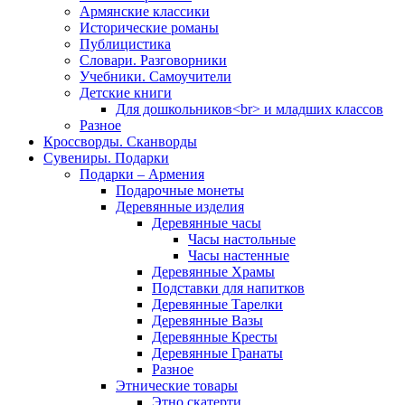
Армянские классики
Исторические романы
Публицистика
Словари. Разговорники
Учебники. Самоучители
Детские книги
Для дошкольников<br> и младших классов
Разное
Кроссворды. Сканворды
Сувениры. Подарки
Подарки – Армения
Подарочные монеты
Деревянные изделия
Деревянные часы
Часы настольные
Часы настенные
Деревянные Храмы
Подставки для напитков
Деревянные Тарелки
Деревянные Вазы
Деревянные Кресты
Деревянные Гранаты
Разное
Этнические товары
Этно скатерти