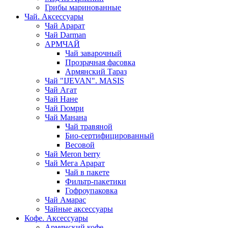
Грибы маринованные
Чай. Аксессуары
Чай Арарат
Чай Darman
АРМЧАЙ
Чай заварочный
Прозрачная фасовка
Армянский Тараз
Чай "IJEVAN". MASIS
Чай Агат
Чай Нане
Чай Гюмри
Чай Манана
Чай травяной
Био-сертифицированный
Весовой
Чай Meron berry
Чай Мега Арарат
Чай в пакете
Фильтр-пакетики
Гофроупаковка
Чай Амарас
Чайные аксессуары
Кофе. Аксессуары
Армянский кофе