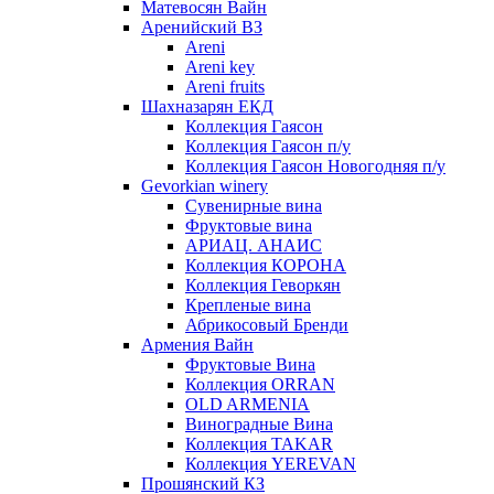
Матевосян Вайн
Аренийский ВЗ
Areni
Areni key
Areni fruits
Шахназарян ЕКД
Коллекция Гаясон
Коллекция Гаясон п/у
Коллекция Гаясон Новогодняя п/у
Gevorkian winery
Сувенирные вина
Фруктовые вина
АРИАЦ. АНАИС
Коллекция КОРОНА
Коллекция Геворкян
Крепленые вина
Абрикосовый Бренди
Армения Вайн
Фруктовые Вина
Коллекция ORRAN
OLD ARMENIA
Виноградные Вина
Коллекция TAKAR
Коллекция YEREVAN
Прошянский КЗ