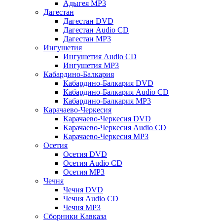
Адыгея MP3
Дагестан
Дагестан DVD
Дагестан Audio CD
Дагестан MP3
Ингушетия
Ингушетия Audio CD
Ингушетия MP3
Кабардино-Балкария
Кабардино-Балкария DVD
Кабардино-Балкария Audio CD
Кабардино-Балкария MP3
Карачаево-Черкесия
Карачаево-Черкесия DVD
Карачаево-Черкесия Audio CD
Карачаево-Черкесия MP3
Осетия
Осетия DVD
Осетия Audio CD
Осетия MP3
Чечня
Чечня DVD
Чечня Audio CD
Чечня MP3
Сборники Кавказа