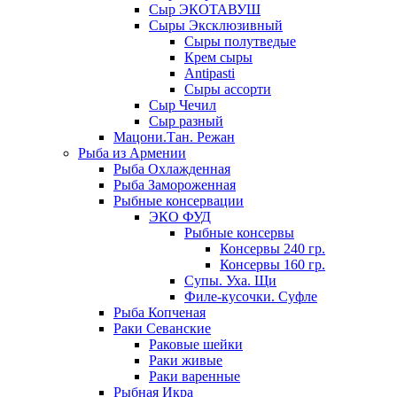
Сыр ЭКОТАВУШ
Сыры Эксклюзивный
Сыры полутведые
Крем сыры
Antipasti
Сыры ассорти
Сыр Чечил
Сыр разный
Мацони.Тан. Режан
Рыба из Армении
Рыба Охлажденная
Рыба Замороженная
Рыбные консервации
ЭКО ФУД
Рыбные консервы
Консервы 240 гр.
Консервы 160 гр.
Супы. Уха. Щи
Филе-кусочки. Суфле
Рыба Копченая
Раки Севанские
Раковые шейки
Раки живые
Раки варенные
Рыбная Икра