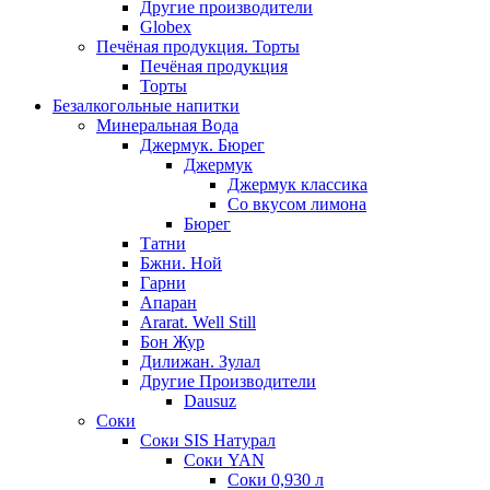
Другие производители
Globex
Печёная продукция. Торты
Печёная продукция
Торты
Безалкогольные напитки
Минеральная Вода
Джермук. Бюрег
Джермук
Джермук классика
Со вкусом лимона
Бюрег
Татни
Бжни. Ной
Гарни
Апаран
Ararat. Well Still
Бон Жур
Дилижан. Зулал
Другие Производители
Dausuz
Соки
Соки SIS Натурал
Соки YAN
Соки 0,930 л