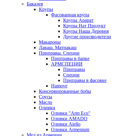
Бакалея
Крупы
Фасованная крупа
Крупы Арарат
Крупы Нат Продукт
Крупы Наша Деревня
Другие производители
Макароны
Лаваш. Матнакаш
Приправы. Специи
Приправы в банке
АРМСПЕЦИИ
Приправы
Специи
Приправы в фасовке
Hamove
Консервированные бобы
Соусы
Масло
Оливки
Оливки "Arm Eco"
Оливки AMADO
Оливки Aiello
Оливки Armenium
Мед из Армении