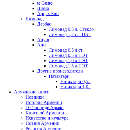
te Gusto
Шамб
Арцах Био
Лимонад
Дарбас
Лимонад 0,5 л. Стекло
Лимонад 1,25 л. ПЭТ
Ануш
Ани
Лимонад 0,5 л ст
Лимонад 0,5 л ПЭТ
Лимонад 1,0 л ПЭТ
Лимонад 1,5 л ПЭТ
Другие производители
Натахтари
Натахтари 0,5л
Натахтари 1,0л
Армянские книги
Новинки
История Армении
О Геноциде Армян
Книги об Армении
Иcкусство и культура
Поэзия Армении
Религия Армении