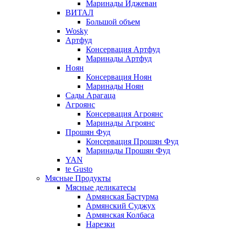
Маринады Иджеван
ВИТАЛ
Большой объем
Wosky
Артфуд
Консервация Артфуд
Маринады Артфуд
Ноян
Консервация Ноян
Маринады Ноян
Сады Арагаца
Агроянс
Консервация Агроянс
Маринады Агроянс
Прошян Фуд
Консервация Прошян Фуд
Маринады Прошян Фуд
YAN
te Gusto
Мясные Продукты
Мясные деликатесы
Армянская Бастурма
Армянский Суджух
Армянская Колбаса
Нарезки