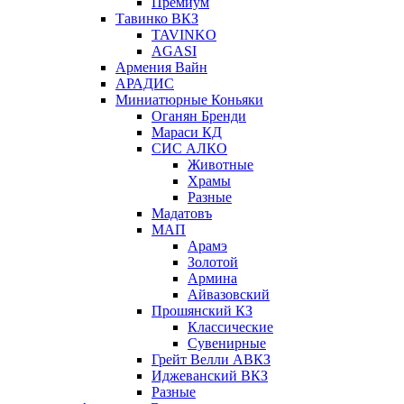
Премиум
Тавинко ВКЗ
TAVINKO
AGASI
Армения Вайн
АРАДИС
Миниатюрные Коньяки
Оганян Бренди
Мараси КД
СИС АЛКО
Животные
Храмы
Разные
Мадатовъ
МАП
Арамэ
Золотой
Армина
Айвазовский
Прошянский КЗ
Классические
Сувенирные
Грейт Велли АВКЗ
Иджеванский ВКЗ
Разные