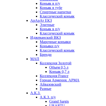
Коньяк в п/у
Коньяк в тубе
Спиртные напитки
Классический коньяк
АрАрАт ЕКЗ
Элитные
Коньяк в п/у
Классический коньяк
Иджеванский ВКЗ
Марочные коньяки
Коньяки п/у
Классический коньяк
Бренди
МАП
Коллекция Золотой
Объем 0,5 л
Коньяк 0,7 л
Коллекция France
Горная Армения. АРМА
Айвазовский
Разные
А.К.З.
А.К.З. п/у
Grand Sargis
URARTU