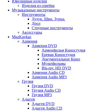
Ювелирные изделия
Изделия из серебра
Музыкальные инструменты
Инструменты
Дудук. Шви. Зурна.
Доол
Струнные инструменты
Аксессуары
MuzKavkaz
Армения
Армения DVD
Арменфильм Киностудия
Ереван Киностудия
Документальное Кино
Мультфильмы
Blu-ray. HD DVD
Армения Audio CD
Армения Audio MP3
Грузия
Грузия DVD
Грузия Audio CD
Грузия MP3
Адыгея
Адыгея DVD
Адыгея Audio CD