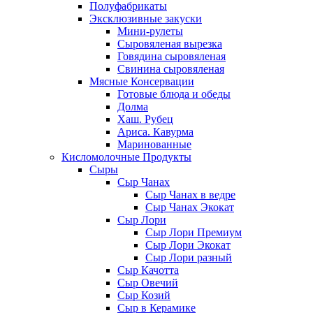
Полуфабрикаты
Эксклюзивные закуски
Мини-рулеты
Сыровяленая вырезка
Говядина сыровяленая
Свинина сыровяленая
Мясные Консервации
Готовые блюда и обеды
Долма
Хаш. Рубец
Ариса. Кавурма
Маринованные
Кисломолочные Продукты
Сыры
Сыр Чанах
Сыр Чанах в ведре
Сыр Чанах Экокат
Сыр Лори
Сыр Лори Премиум
Сыр Лори Экокат
Сыр Лори разный
Сыр Качотта
Сыр Овечий
Сыр Козий
Сыр в Керамике