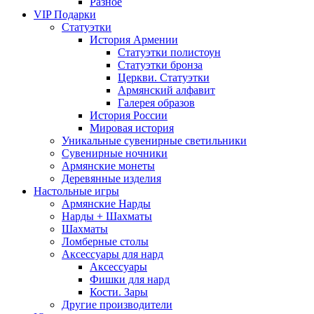
Разное
VIP Подарки
Статуэтки
История Армении
Статуэтки полистоун
Статуэтки бронза
Церкви. Статуэтки
Армянский алфавит
Галерея образов
История России
Мировая история
Уникальные сувенирные светильники
Сувенирные ночники
Армянские монеты
Деревянные изделия
Настольные игры
Армянские Нарды
Нарды + Шахматы
Шахматы
Ломберные столы
Аксессуары для нард
Аксессуары
Фишки для нард
Кости. Зары
Другие производители