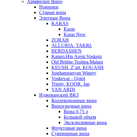
Армянское Вино
Новинки
Старые вина
Элитные Вина
KARAS
Karas
Karas New
ZORAH
ALLURIA. TAKRI.
BERDASHEN
Kataro.Hin Areni.Voskeni
Old Bridge.Tushpa.Malani
KEUSH. Z’art. KOUASH
Jraghatspanyan Winery
Voskevaz - Qotot
Trinity. KOOR. Jan
VAN ARDI
Иджеванский ВКЗ
Коллекционные вина
Виноградные вина
Вина 0,75 л
Большой объем
Эксклюзивные вина
Фруктовые вина
Cувенирные вина