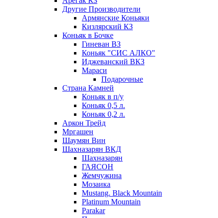
Арегак КЗ
Другие Производители
Армянские Коньяки
Кизлярский КЗ
Коньяк в Бочке
Гиневан ВЗ
Коньяк "СИС АЛКО"
Иджеванский ВКЗ
Мараси
Подарочные
Страна Камней
Коньяк в п/у
Коньяк 0,5 л.
Коньяк 0,2 л.
Аркон Трейд
Мргашен
Шаумян Вин
Шахназарян ВКД
Шахназарян
ГАЯСОН
Жемчужина
Мозаика
Mustang. Black Mountain
Platinum Mountain
Parakar