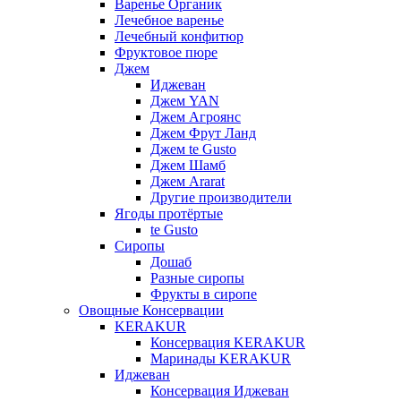
Варенье Органик
Лечебное варенье
Лечебный конфитюр
Фруктовое пюре
Джем
Иджеван
Джем YAN
Джем Агроянс
Джем Фрут Ланд
Джем te Gusto
Джем Шамб
Джем Ararat
Другие производители
Ягоды протёртые
te Gusto
Сиропы
Дошаб
Разные сиропы
Фрукты в сиропе
Овощные Консервации
KERAKUR
Консервация KERAKUR
Маринады KERAKUR
Иджеван
Консервация Иджеван