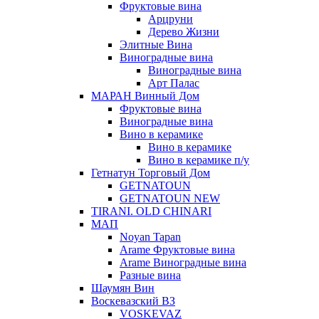
Фруктовые вина
Арцруни
Дерево Жизни
Элитные Вина
Виноградные вина
Виноградные вина
Арт Палас
МАРАН Винный Дом
Фруктовые вина
Виноградные вина
Вино в керамике
Вино в керамике
Вино в керамике п/у
Гетнатун Торговый Дом
GETNATOUN
GETNATOUN NEW
TIRANI. OLD CHINARI
МАП
Noyan Tapan
Arame Фруктовые вина
Arame Виноградные вина
Разные вина
Шаумян Вин
Воскевазский ВЗ
VOSKEVAZ