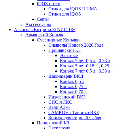
IQOS стики
Стики для IQOS ILUMA
Стики для IQOS
Сenter
Акссессуары
Алкоголь Витрина ЕГАИС 18+
Армянский Коньяк
Сувенирные Коньяки
Символы Нового 2026 Года
Прошянский КЗ
Элитные
Коньяк 5 лет 0,5 л., 0,33 л
Коньяк 5 лет 0,18 л., 0,25 л.
Коньяк 7 лет 0,5 л., 0,33 л
Шахназарян ВКД
Коньяк 0,5 л
Коньяк 0,25 л
Коньяк 0,70 л
Иджеванский ВКЗ
СИС АЛКО
Веди Алко
САМКОН / Тавинко ВКЗ
Коньяк сувенирный Сабля
Прошянский КЗ
Эксклюзив