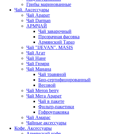
Грибы маринованные
Чай. Аксессуары
Чай Арарат
Чай Darman
АРМЧАЙ
Чай заварочный
Прозрачная фасовка
Армянский Тараз
Чай "IJEVAN". MASIS
Чай Агат
Чай Нане
Чай Гюмри
Чай Манана
Чай травяной
Био-сертифицированный
Весовой
Чай Meron berry
Чай Мега Арарат
Чай в пакете
Фильтр-пакетики
Гофроупаковка
Чай Амарас
Чайные аксессуары
Кофе. Аксессуары
Армянский кофе