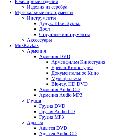
Ювелирные изделия
Изделия из серебра
Музыкальные инструменты
Инструменты
Дудук. Шви. Зурна.
Доол
Струнные инструменты
Аксессуары
MuzKavkaz
Армения
Армения DVD
Арменфильм Киностудия
Ереван Киностудия
Документальное Кино
Мультфильмы
Blu-ray. HD DVD
Армения Audio CD
Армения Audio MP3
Грузия
Грузия DVD
Грузия Audio CD
Грузия MP3
Адыгея
Адыгея DVD
Адыгея Audio CD