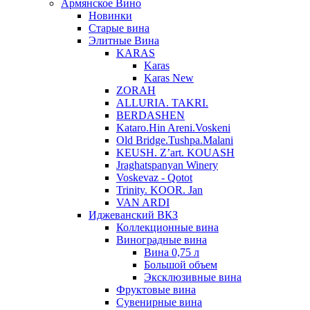
Армянское Вино
Новинки
Старые вина
Элитные Вина
KARAS
Karas
Karas New
ZORAH
ALLURIA. TAKRI.
BERDASHEN
Kataro.Hin Areni.Voskeni
Old Bridge.Tushpa.Malani
KEUSH. Z’art. KOUASH
Jraghatspanyan Winery
Voskevaz - Qotot
Trinity. KOOR. Jan
VAN ARDI
Иджеванский ВКЗ
Коллекционные вина
Виноградные вина
Вина 0,75 л
Большой объем
Эксклюзивные вина
Фруктовые вина
Cувенирные вина