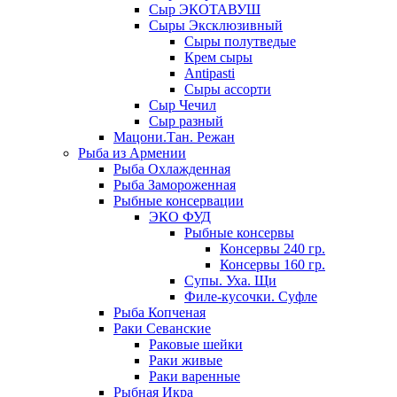
Сыр ЭКОТАВУШ
Сыры Эксклюзивный
Сыры полутведые
Крем сыры
Antipasti
Сыры ассорти
Сыр Чечил
Сыр разный
Мацони.Тан. Режан
Рыба из Армении
Рыба Охлажденная
Рыба Замороженная
Рыбные консервации
ЭКО ФУД
Рыбные консервы
Консервы 240 гр.
Консервы 160 гр.
Супы. Уха. Щи
Филе-кусочки. Суфле
Рыба Копченая
Раки Севанские
Раковые шейки
Раки живые
Раки варенные
Рыбная Икра