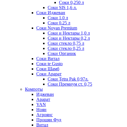
Соки 0,250 л
Соки SIS 1,6 л.
Соки Иджеван
Соки 1.0 л
Соки 0.25 л
Соки Noyan Premium
Соки и Нектары 1,0 л
Соки и Нектары 0,2 л
Соки стекло 0,75 л
Соки стекло 0,25 л
Соки Органик
Соки Витал
Соки te Gusto
Соки Шамб
Соки Арарат
Соки Tetra Pak 0,97л.
Соки Премиум ст. 0,75
Компоты
Иджеван
Арарат
YAN
Ноян
Агроянс
Прошян Фуд
Витал