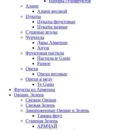
Наборы сухофруктов
Алани
Алани весовой
Цукаты
Цукаты фруктовые
Цукаты разные
Сушеные ягоды
Чурчхела
Дары Армении
Ануш
Фруктовая пастила
Пастила te Gusto
Разное
Орехи
Орехи весовые
Орехи в меду
Te Gusto
Фрукты из Армении
Овощи. Зелень
Свежие Овощи
Свежая Зелень
Замороженные Овощи и Зелень
Тамара фрут
Сушеная Зелень
АРМЧАЙ