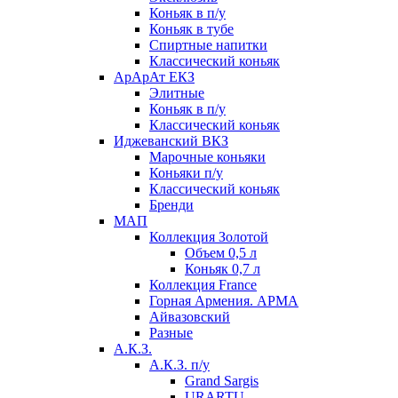
Коньяк в п/у
Коньяк в тубе
Спиртные напитки
Классический коньяк
АрАрАт ЕКЗ
Элитные
Коньяк в п/у
Классический коньяк
Иджеванский ВКЗ
Марочные коньяки
Коньяки п/у
Классический коньяк
Бренди
МАП
Коллекция Золотой
Объем 0,5 л
Коньяк 0,7 л
Коллекция France
Горная Армения. АРМА
Айвазовский
Разные
А.К.З.
А.К.З. п/у
Grand Sargis
URARTU