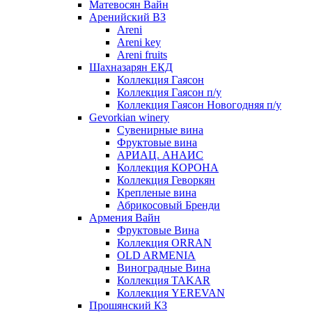
Матевосян Вайн
Аренийский ВЗ
Areni
Areni key
Areni fruits
Шахназарян ЕКД
Коллекция Гаясон
Коллекция Гаясон п/у
Коллекция Гаясон Новогодняя п/у
Gevorkian winery
Сувенирные вина
Фруктовые вина
АРИАЦ. АНАИС
Коллекция КОРОНА
Коллекция Геворкян
Крепленые вина
Абрикосовый Бренди
Армения Вайн
Фруктовые Вина
Коллекция ORRAN
OLD ARMENIA
Виноградные Вина
Коллекция TAKAR
Коллекция YEREVAN
Прошянский КЗ