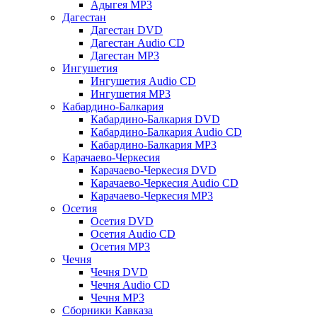
Адыгея MP3
Дагестан
Дагестан DVD
Дагестан Audio CD
Дагестан MP3
Ингушетия
Ингушетия Audio CD
Ингушетия MP3
Кабардино-Балкария
Кабардино-Балкария DVD
Кабардино-Балкария Audio CD
Кабардино-Балкария MP3
Карачаево-Черкесия
Карачаево-Черкесия DVD
Карачаево-Черкесия Audio CD
Карачаево-Черкесия MP3
Осетия
Осетия DVD
Осетия Audio CD
Осетия MP3
Чечня
Чечня DVD
Чечня Audio CD
Чечня MP3
Сборники Кавказа