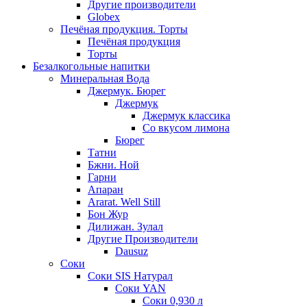
Другие производители
Globex
Печёная продукция. Торты
Печёная продукция
Торты
Безалкогольные напитки
Минеральная Вода
Джермук. Бюрег
Джермук
Джермук классика
Со вкусом лимона
Бюрег
Татни
Бжни. Ной
Гарни
Апаран
Ararat. Well Still
Бон Жур
Дилижан. Зулал
Другие Производители
Dausuz
Соки
Соки SIS Натурал
Соки YAN
Соки 0,930 л