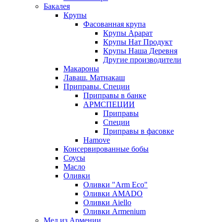
Бакалея
Крупы
Фасованная крупа
Крупы Арарат
Крупы Нат Продукт
Крупы Наша Деревня
Другие производители
Макароны
Лаваш. Матнакаш
Приправы. Специи
Приправы в банке
АРМСПЕЦИИ
Приправы
Специи
Приправы в фасовке
Hamove
Консервированные бобы
Соусы
Масло
Оливки
Оливки "Arm Eco"
Оливки AMADO
Оливки Aiello
Оливки Armenium
Мед из Армении