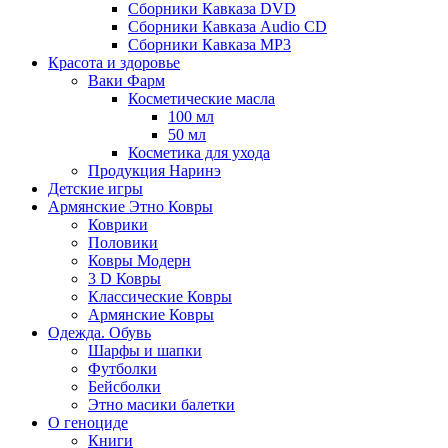
Сборники Кавказа DVD
Сборники Кавказа Audio CD
Сборники Кавказа MP3
Красота и здоровье
Ваки Фарм
Косметические масла
100 мл
50 мл
Косметика для ухода
Продукция Наринэ
Детские игры
Армянские Этно Ковры
Коврики
Половики
Ковры Модерн
3 D Ковры
Классические Ковры
Армянские Ковры
Одежда. Обувь
Шарфы и шапки
Футболки
Бейсболки
Этно масики балетки
О геноциде
Книги