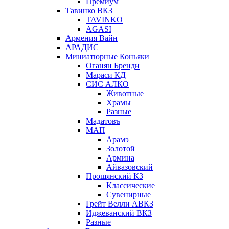
Премиум
Тавинко ВКЗ
TAVINKO
AGASI
Армения Вайн
АРАДИС
Миниатюрные Коньяки
Оганян Бренди
Мараси КД
СИС АЛКО
Животные
Храмы
Разные
Мадатовъ
МАП
Арамэ
Золотой
Армина
Айвазовский
Прошянский КЗ
Классические
Сувенирные
Грейт Велли АВКЗ
Иджеванский ВКЗ
Разные