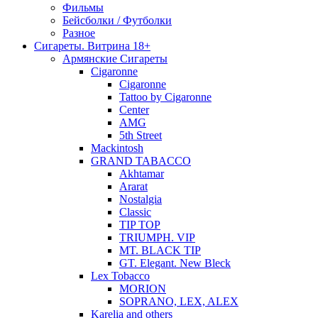
Фильмы
Бейсболки / Футболки
Разное
Сигареты. Витрина 18+
Армянские Сигареты
Cigaronne
Cigaronne
Tattoo by Cigaronne
Center
AMG
5th Street
Mackintosh
GRAND TABACCO
Akhtamar
Ararat
Nostalgia
Classic
TIP TOP
TRIUMPH. VIP
MT. BLACK TIP
GT. Elegant. New Bleck
Lex Tobacco
MORION
SOPRANO, LEX, ALEX
Karelia and others