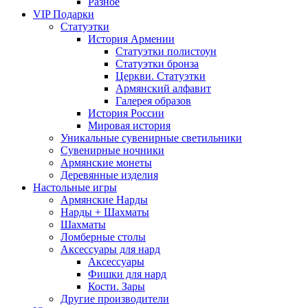
Разное
VIP Подарки
Статуэтки
История Армении
Статуэтки полистоун
Статуэтки бронза
Церкви. Статуэтки
Армянский алфавит
Галерея образов
История России
Мировая история
Уникальные сувенирные светильники
Сувенирные ночники
Армянские монеты
Деревянные изделия
Настольные игры
Армянские Нарды
Нарды + Шахматы
Шахматы
Ломберные столы
Аксессуары для нард
Аксессуары
Фишки для нард
Кости. Зары
Другие производители