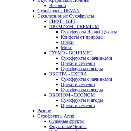
Вкус Араратской Долины
Весовой
Сухофрукты IJEVAN
Эксклюзивные Сухофрукты
ГИФТ - GIFT
ПРЕМИУМ - PREMIUM
Сухофрукты Ягоды Цукаты
Конфеты от природы
Орехи
Микс
ГУРМЭ - GOURMET
Сухофрукты с начинками
Орехи и семечки
Сухофрукты и ягоды
ЭКСТРА - EXTRA
Сухофрукты с начинками
Орехи и семечки
Сухофрукты и ягоды
ЭКОНОМ - ECONOM
Сухофрукты и ягоды
Орехи и семечки
Разное
Сухофрукты Aregi
Сушеные фрукты
Фруктовые Чипсы