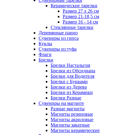
Сувенирные тарелки
Керамические тарелки
Размер 27 х 26 см
Размер 21-18,5 см
Размер 16 - 14 см
Стеклянные тарелки
Деревянные панно
Сувениры из гипса
Куклы
Сувениры из туфа
Флаги
Брелки
Брелки Настальгия
Брелки из Обсидиана
Брелки для Водителя
Брелки с Буквами
Брелки из Дерева
Брелки из Керамики
Брелки Разные
Сувениры на магните
Разные магниты
Магниты резиновые
Магниты акриловые
Магниты закатные
Магниты керамические