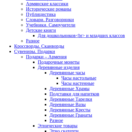
Армянские классики
Исторические романы
Публицистика
Словари. Разговорники
Учебники. Самоучители
Детские книги
Для дошкольников<br> и младших классов
Разное
Кроссворды. Сканворды
Сувениры. Подарки
Подарки – Армения
Подарочные монеты
Деревянные изделия
Деревянные часы
Часы настольные
Часы настенные
Деревянные Храмы
Подставки для напитков
Деревянные Тарелки
Деревянные Вазы
Деревянные Кресты
Деревянные Гранаты
Разное
Этнические товары
Этно скатерти