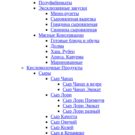
Полуфабрикаты
Эксклюзивные закуски
Мини-рулеты
Сыровяленая вырезка
Говядина сыровяленая
Свинина сыровяленая
Мясные Консервации
Готовые блюда и обеды
Долма
Хаш. Рубец
Ариса. Кавурма
Маринованные
Кисломолочные Продукты
Сыры
Сыр Чанах
Сыр Чанах в ведре
Сыр Чанах Экокат
Сыр Лори
Сыр Лори Премиум
Сыр Лори Экокат
Сыр Лори разный
Сыр Качотта
Сыр Овечий
Сыр Козий
Сыр в Керамике