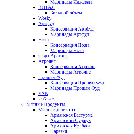
Маринады Иджеван
ВИТАЛ
Большой объем
Wosky
Артфуд
Консервация Артфуд
Маринады Артфуд
Ноян
Консервация Ноян
Маринады Ноян
Сады Арагаца
Агроянс
Консервация Агроянс
Маринады Агроянс
Прошян Фуд
Консервация Прошян Фуд
Маринады Прошян Фуд
YAN
te Gusto
Мясные Продукты
Мясные деликатесы
Армянская Бастурма
Армянский Суджух
Армянская Колбаса
Нарезки