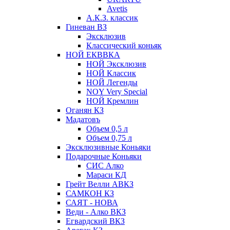
Avetis
А.К.З. классик
Гиневан ВЗ
Эксклюзив
Классический коньяк
НОЙ ЕКВВКА
НОЙ Эксклюзив
НОЙ Классик
НОЙ Легенды
NOY Very Speсial
НОЙ Кремлин
Оганян КЗ
Мадатовъ
Объем 0,5 л
Объем 0,75 л
Эксклюзивные Коньяки
Подарочные Коньяки
СИС Алко
Мараси КД
Грейт Велли АВКЗ
САМКОН КЗ
САЯТ - НОВА
Веди - Алко ВКЗ
Егвардский ВКЗ