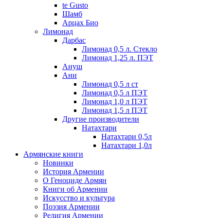
te Gusto
Шамб
Арцах Био
Лимонад
Дарбас
Лимонад 0,5 л. Стекло
Лимонад 1,25 л. ПЭТ
Ануш
Ани
Лимонад 0,5 л ст
Лимонад 0,5 л ПЭТ
Лимонад 1,0 л ПЭТ
Лимонад 1,5 л ПЭТ
Другие производители
Натахтари
Натахтари 0,5л
Натахтари 1,0л
Армянские книги
Новинки
История Армении
О Геноциде Армян
Книги об Армении
Иcкусство и культура
Поэзия Армении
Религия Армении