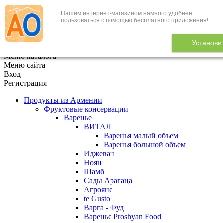
Нашим интернет-магазином намного удобнее
+7 (495) 646-888-1
пользоваться с помощью бесплатного приложения!
В корзине
0
товаров
Установи
x
Меню каталога
Меню сайта
Вход
Регистрация
Продукты из Армении
Фруктовые консервации
Варенье
ВИТАЛ
Варенья малый объем
Варенья большой объем
Иджеван
Ноян
Шамб
Сады Арагаца
Агроянс
te Gusto
Варга - Фуд
Варенье Proshyan Food