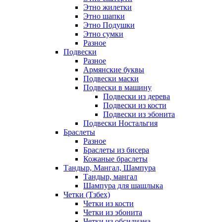
Этно жилетки
Этно шапки
Этно Подушки
Этно сумки
Разное
Подвески
Разное
Армянские буквы
Подвески маски
Подвески в машину
Подвески из дерева
Подвески из кости
Подвески из эбонита
Подвески Ностальгия
Браслеты
Разное
Браслеты из бисера
Кожаные браслеты
Тандыр, Мангал, Шампура
Тандыр, мангал
Шампура для шашлыка
Четки (Тзбех)
Четки из кости
Четки из эбонита
Четки из обсидиана