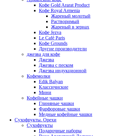
Кофе Gold Ararat Product
Кофе Royal Armenia
Жареный молотый
Растворимый
Жареный в зернах
Кофе Jezva
Le Café Paris
Кофе Grounds
Другие производители
джезва для кофе
Джезва
Джезва с песком
Джезва индукционной
Кофемолки
Edik Balyan
Классичиские
Мини
Кофейные чашки
Глиняные чашки
Фарфоровые чашки
Медные кофейные чашки
Сухофрукты. Орехи
Сухофрукты
Подарочные наборы