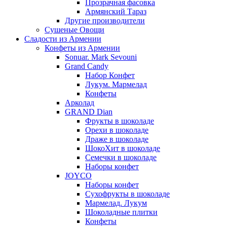
Прозрачная фасовка
Армянский Тараз
Другие производители
Сушеные Овощи
Сладости из Армении
Конфеты из Армении
Sonuar. Mark Sevouni
Grand Candy
Набор Конфет
Лукум. Мармелад
Конфеты
Арколад
GRAND Dian
Фрукты в шоколаде
Орехи в шоколаде
Драже в шоколаде
ШокоХит в шоколаде
Семечки в шоколаде
Наборы конфет
JOYCO
Наборы конфет
Сухофрукты в шоколаде
Мармелад. Лукум
Шоколадные плитки
Конфеты