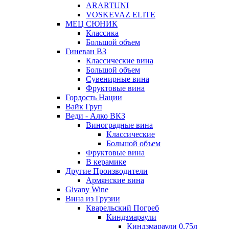
ARARTUNI
VOSKEVAZ ELITE
МЕЦ СЮНИК
Классика
Большой объем
Гиневан ВЗ
Классические вина
Большой объем
Сувенирные вина
Фруктовые вина
Гордость Нации
Вайк Груп
Веди - Алко ВКЗ
Виноградные вина
Классические
Большой объем
Фруктовые вина
В керамике
Другие Производители
Армянские вина
Givany Wine
Вина из Грузии
Кварельский Погреб
Киндзмараули
Киндзмараули 0,75л