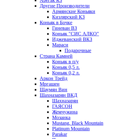
Арегак КЗ
Другие Производители
Армянские Коньяки
Кизлярский КЗ
Коньяк в Бочке
Гиневан ВЗ
Коньяк "СИС АЛКО"
Иджеванский ВКЗ
Мараси
Подарочные
Страна Камней
Коньяк в п/у
Коньяк 0,5 л.
Коньяк 0,2 л.
Аркон Трейд
Мргашен
Шаумян Вин
Шахназарян ВКД
Шахназарян
ГАЯСОН
Жемчужина
Мозаика
Mustang. Black Mountain
Platinum Mountain
Parakar