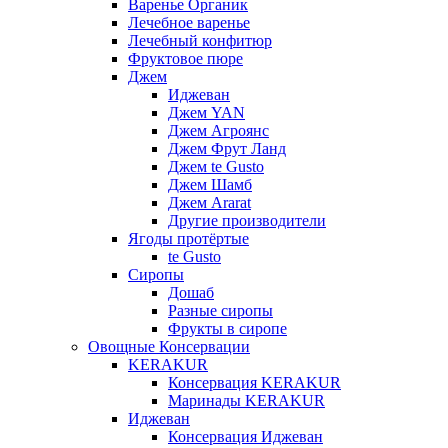
Варенье Органик
Лечебное варенье
Лечебный конфитюр
Фруктовое пюре
Джем
Иджеван
Джем YAN
Джем Агроянс
Джем Фрут Ланд
Джем te Gusto
Джем Шамб
Джем Ararat
Другие производители
Ягоды протёртые
te Gusto
Сиропы
Дошаб
Разные сиропы
Фрукты в сиропе
Овощные Консервации
KERAKUR
Консервация KERAKUR
Маринады KERAKUR
Иджеван
Консервация Иджеван