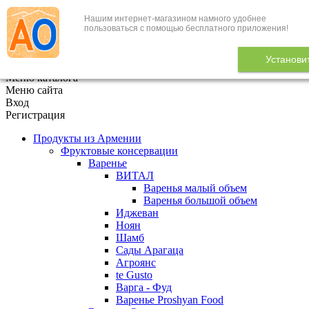
Нашим интернет-магазином намного удобнее
+7 (495) 646-888-1
пользоваться с помощью бесплатного приложения!
В корзине
0
товаров
Установи
x
Меню каталога
Меню сайта
Вход
Регистрация
Продукты из Армении
Фруктовые консервации
Варенье
ВИТАЛ
Варенья малый объем
Варенья большой объем
Иджеван
Ноян
Шамб
Сады Арагаца
Агроянс
te Gusto
Варга - Фуд
Варенье Proshyan Food