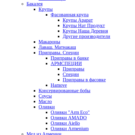
Бакалея
Крупы
Фасованная крупа
Крупы Арарат
Крупы Нат Продукт
Крупы Наша Деревня
Другие производители
Макароны
Лаваш. Матнакаш
Приправы. Специи
Приправы в банке
АРМСПЕЦИИ
Приправы
Специи
Приправы в фасовке
Hamove
Консервированные бобы
Соусы
Масло
Оливки
Оливки "Arm Eco"
Оливки AMADO
Оливки Aiello
Оливки Armenium
Мед из Армении