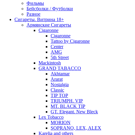
Фильмы
Бейсболки / Футболки
Разное
Сигареты. Витрина 18+
Армянские Сигареты
Cigaronne
Cigaronne
Tattoo by Cigaronne
Center
AMG
5th Street
Mackintosh
GRAND TABACCO
Akhtamar
Ararat
Nostalgia
Classic
TIP TOP
TRIUMPH. VIP
MT. BLACK TIP
GT. Elegant. New Bleck
Lex Tobacco
MORION
SOPRANO, LEX, ALEX
Karelia and others