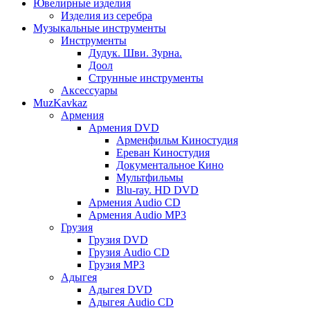
Ювелирные изделия
Изделия из серебра
Музыкальные инструменты
Инструменты
Дудук. Шви. Зурна.
Доол
Струнные инструменты
Аксессуары
MuzKavkaz
Армения
Армения DVD
Арменфильм Киностудия
Ереван Киностудия
Документальное Кино
Мультфильмы
Blu-ray. HD DVD
Армения Audio CD
Армения Audio MP3
Грузия
Грузия DVD
Грузия Audio CD
Грузия MP3
Адыгея
Адыгея DVD
Адыгея Audio CD