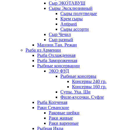
Сыр ЭКОТАВУШ
Сыры Эксклюзивный
Сыры полутведые
Крем сыры
Antipasti
Сыры ассорти
Сыр Чечил
Сыр разный
Мацони.Тан. Режан
Рыба из Армении
Рыба Охлажденная
Рыба Замороженная
Рыбные консервации
ЭКО ФУД
Рыбные консервы
Консервы 240 гр.
Консервы 160 гр.
Супы. Уха. Щи
Филе-кусочки. Суфле
Рыба Копченая
Раки Севанские
Раковые шейки
Раки живые
Раки варенные
Рыбная Икра