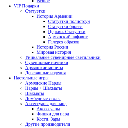
Разное
VIP Подарки
Статуэтки
История Армении
Статуэтки полистоун
Статуэтки бронза
Церкви. Статуэтки
Армянский алфавит
Галерея образов
История России
Мировая история
Уникальные сувенирные светильники
Сувенирные ночники
Армянские монеты
Деревянные изделия
Настольные игры
Армянские Нарды
Нарды + Шахматы
Шахматы
Ломберные столы
Аксессуары для нард
Аксессуары
Фишки для нард
Кости. Зары
Другие производители