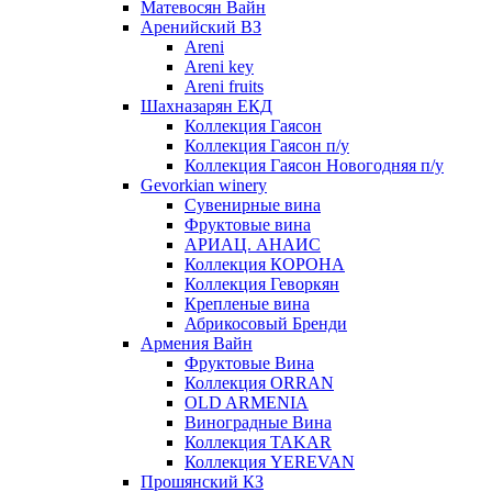
Матевосян Вайн
Аренийский ВЗ
Areni
Areni key
Areni fruits
Шахназарян ЕКД
Коллекция Гаясон
Коллекция Гаясон п/у
Коллекция Гаясон Новогодняя п/у
Gevorkian winery
Сувенирные вина
Фруктовые вина
АРИАЦ. АНАИС
Коллекция КОРОНА
Коллекция Геворкян
Крепленые вина
Абрикосовый Бренди
Армения Вайн
Фруктовые Вина
Коллекция ORRAN
OLD ARMENIA
Виноградные Вина
Коллекция TAKAR
Коллекция YEREVAN
Прошянский КЗ