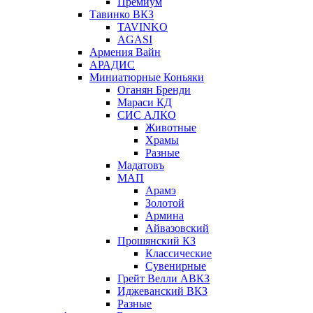
Премиум
Тавинко ВКЗ
TAVINKO
AGASI
Армения Вайн
АРАДИС
Миниатюрные Коньяки
Оганян Бренди
Мараси КД
СИС АЛКО
Животные
Храмы
Разные
Мадатовъ
МАП
Арамэ
Золотой
Армина
Айвазовский
Прошянский КЗ
Классические
Сувенирные
Грейт Велли АВКЗ
Иджеванский ВКЗ
Разные