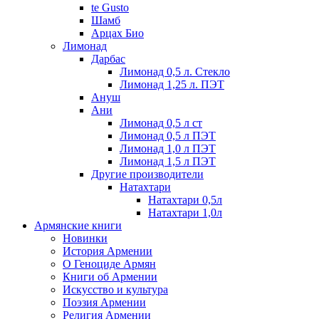
te Gusto
Шамб
Арцах Био
Лимонад
Дарбас
Лимонад 0,5 л. Стекло
Лимонад 1,25 л. ПЭТ
Ануш
Ани
Лимонад 0,5 л ст
Лимонад 0,5 л ПЭТ
Лимонад 1,0 л ПЭТ
Лимонад 1,5 л ПЭТ
Другие производители
Натахтари
Натахтари 0,5л
Натахтари 1,0л
Армянские книги
Новинки
История Армении
О Геноциде Армян
Книги об Армении
Иcкусство и культура
Поэзия Армении
Религия Армении