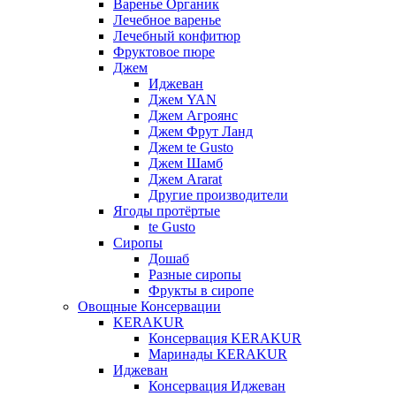
Варенье Органик
Лечебное варенье
Лечебный конфитюр
Фруктовое пюре
Джем
Иджеван
Джем YAN
Джем Агроянс
Джем Фрут Ланд
Джем te Gusto
Джем Шамб
Джем Ararat
Другие производители
Ягоды протёртые
te Gusto
Сиропы
Дошаб
Разные сиропы
Фрукты в сиропе
Овощные Консервации
KERAKUR
Консервация KERAKUR
Маринады KERAKUR
Иджеван
Консервация Иджеван