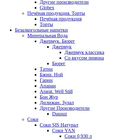
Другие производители
Globex
Печёная продукция. Торты
Печёная продукция
Торты
Безалкогольные напитки
Минеральная Вода
Джермук. Бюрег
Джермук
Джермук классика
Со вкусом лимона
Бюрег
Татни
Бжни. Ной
Гарни
Апаран
Ararat. Well Still
Бон Жур
Дилижан. Зулал
Другие Производители
Dausuz
Соки
Соки SIS Натурал
Соки YAN
Соки 0,930 л