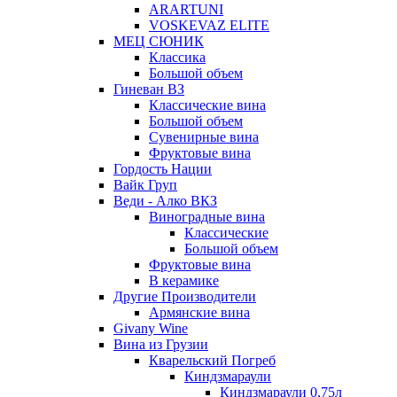
ARARTUNI
VOSKEVAZ ELITE
МЕЦ СЮНИК
Классика
Большой объем
Гиневан ВЗ
Классические вина
Большой объем
Сувенирные вина
Фруктовые вина
Гордость Нации
Вайк Груп
Веди - Алко ВКЗ
Виноградные вина
Классические
Большой объем
Фруктовые вина
В керамике
Другие Производители
Армянские вина
Givany Wine
Вина из Грузии
Кварельский Погреб
Киндзмараули
Киндзмараули 0,75л