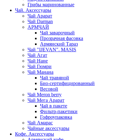
Грибы маринованные
Чай. Аксессуары
Чай Арарат
Чай Darman
АРМЧАЙ
Чай заварочный
Прозрачная фасовка
Армянский Тараз
Чай "IJEVAN". MASIS
Чай Агат
Чай Нане
Чай Гюмри
Чай Манана
Чай травяной
Био-сертифицированный
Весовой
Чай Meron berry
Чай Мега Арарат
Чай в пакете
Фильтр-пакетики
Гофроупаковка
Чай Амарас
Чайные аксессуары
Кофе. Аксессуары
Армянский кофе