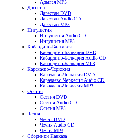
Адыгея MP3
Дагестан
Дагестан DVD
Дагестан Audio CD
Дагестан MP3
Ингушетия
Ингушетия Audio CD
Ингушетия MP3
Кабардино-Балкария
Кабардино-Балкария DVD
Кабардино-Балкария Audio CD
Кабардино-Балкария MP3
Карачаево-Черкесия
Карачаево-Черкесия DVD
Карачаево-Черкесия Audio CD
Карачаево-Черкесия MP3
Осетия
Осетия DVD
Осетия Audio CD
Осетия MP3
Чечня
Чечня DVD
Чечня Audio CD
Чечня MP3
Сборники Кавказа