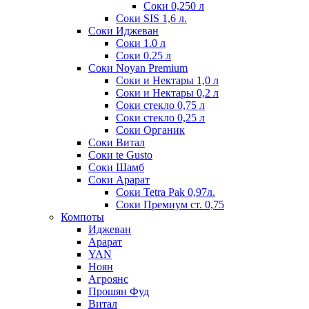
Соки 0,250 л
Соки SIS 1,6 л.
Соки Иджеван
Соки 1.0 л
Соки 0.25 л
Соки Noyan Premium
Соки и Нектары 1,0 л
Соки и Нектары 0,2 л
Соки стекло 0,75 л
Соки стекло 0,25 л
Соки Органик
Соки Витал
Соки te Gusto
Соки Шамб
Соки Арарат
Соки Tetra Pak 0,97л.
Соки Премиум ст. 0,75
Компоты
Иджеван
Арарат
YAN
Ноян
Агроянс
Прошян Фуд
Витал