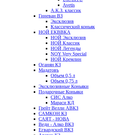
Avetis
А.К.З. классик
Гиневан ВЗ
Эксклюзив
Классический коньяк
НОЙ ЕКВВКА
НОЙ Эксклюзив
НОЙ Классик
НОЙ Легенды
NOY Very Speсial
НОЙ Кремлин
Оганян КЗ
Мадатовъ
Объем 0,5 л
Объем 0,75 л
Эксклюзивные Коньяки
Подарочные Коньяки
СИС Алко
Мараси КД
Грейт Велли АВКЗ
САМКОН КЗ
САЯТ - НОВА
Веди - Алко ВКЗ
Егвардский ВКЗ