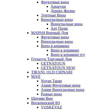
Фруктовые вина
Арцруни
Дерево Жизни
Элитные Вина
Виноградные вина
Виноградные вина
Арт Палас
МАРАН Винный Дом
Фруктовые вина
Виноградные вина
Вино в керамике
Вино в керамике
Вино в керамике п/у
Гетнатун Торговый Дом
GETNATOUN
GETNATOUN NEW
TIRANI. OLD CHINARI
МАП
Noyan Tapan
Arame Фруктовые вина
Arame Виноградные вина
Разные вина
Шаумян Вин
Воскевазский ВЗ
VOSKEVAZ