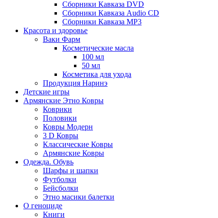
Сборники Кавказа DVD
Сборники Кавказа Audio CD
Сборники Кавказа MP3
Красота и здоровье
Ваки Фарм
Косметические масла
100 мл
50 мл
Косметика для ухода
Продукция Наринэ
Детские игры
Армянские Этно Ковры
Коврики
Половики
Ковры Модерн
3 D Ковры
Классические Ковры
Армянские Ковры
Одежда. Обувь
Шарфы и шапки
Футболки
Бейсболки
Этно масики балетки
О геноциде
Книги