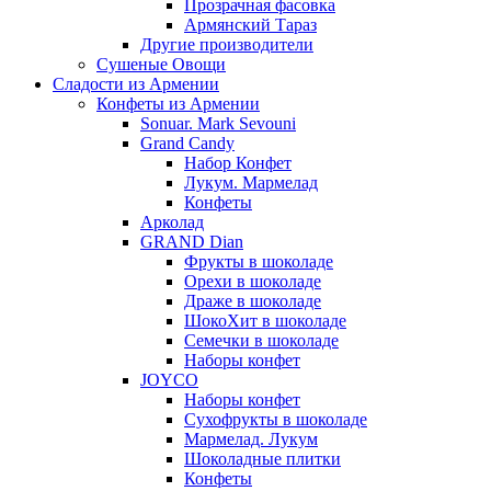
Прозрачная фасовка
Армянский Тараз
Другие производители
Сушеные Овощи
Сладости из Армении
Конфеты из Армении
Sonuar. Mark Sevouni
Grand Candy
Набор Конфет
Лукум. Мармелад
Конфеты
Арколад
GRAND Dian
Фрукты в шоколаде
Орехи в шоколаде
Драже в шоколаде
ШокоХит в шоколаде
Семечки в шоколаде
Наборы конфет
JOYCO
Наборы конфет
Сухофрукты в шоколаде
Мармелад. Лукум
Шоколадные плитки
Конфеты