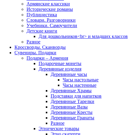
Армянские классики
Исторические романы
Публицистика
Словари. Разговорники
Учебники. Самоучители
Детские книги
Для дошкольников<br> и младших классов
Разное
Кроссворды. Сканворды
Сувениры. Подарки
Подарки – Армения
Подарочные монеты
Деревянные изделия
Деревянные часы
Часы настольные
Часы настенные
Деревянные Храмы
Подставки для напитков
Деревянные Тарелки
Деревянные Вазы
Деревянные Кресты
Деревянные Гранаты
Разное
Этнические товары
Этно скатерти