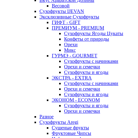
Вкус Араратской Долины
Весовой
Сухофрукты IJEVAN
Эксклюзивные Сухофрукты
ГИФТ - GIFT
ПРЕМИУМ - PREMIUM
Сухофрукты Ягоды Цукаты
Конфеты от природы
Орехи
Микс
ГУРМЭ - GOURMET
Сухофрукты с начинками
Орехи и семечки
Сухофрукты и ягоды
ЭКСТРА - EXTRA
Сухофрукты с начинками
Орехи и семечки
Сухофрукты и ягоды
ЭКОНОМ - ECONOM
Сухофрукты и ягоды
Орехи и семечки
Разное
Сухофрукты Aregi
Сушеные фрукты
Фруктовые Чипсы