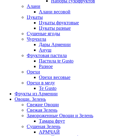
Наборы сухофруктов
Алани
Алани весовой
Цукаты
Цукаты фруктовые
Цукаты разные
Сушеные ягоды
Чурчхела
Дары Армении
Ануш
Фруктовая пастила
Пастила te Gusto
Разное
Орехи
Орехи весовые
Орехи в меду
Te Gusto
Фрукты из Армении
Овощи. Зелень
Свежие Овощи
Свежая Зелень
Замороженные Овощи и Зелень
Тамара фрут
Сушеная Зелень
АРМЧАЙ