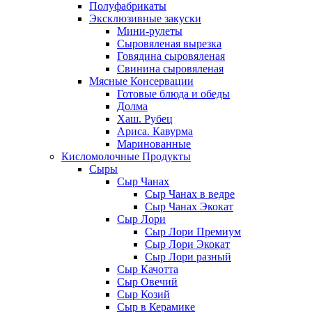
Полуфабрикаты
Эксклюзивные закуски
Мини-рулеты
Сыровяленая вырезка
Говядина сыровяленая
Свинина сыровяленая
Мясные Консервации
Готовые блюда и обеды
Долма
Хаш. Рубец
Ариса. Кавурма
Маринованные
Кисломолочные Продукты
Сыры
Сыр Чанах
Сыр Чанах в ведре
Сыр Чанах Экокат
Сыр Лори
Сыр Лори Премиум
Сыр Лори Экокат
Сыр Лори разный
Сыр Качотта
Сыр Овечий
Сыр Козий
Сыр в Керамике