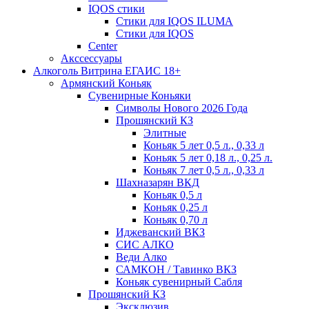
IQOS стики
Стики для IQOS ILUMA
Стики для IQOS
Сenter
Акссессуары
Алкоголь Витрина ЕГАИС 18+
Армянский Коньяк
Сувенирные Коньяки
Символы Нового 2026 Года
Прошянский КЗ
Элитные
Коньяк 5 лет 0,5 л., 0,33 л
Коньяк 5 лет 0,18 л., 0,25 л.
Коньяк 7 лет 0,5 л., 0,33 л
Шахназарян ВКД
Коньяк 0,5 л
Коньяк 0,25 л
Коньяк 0,70 л
Иджеванский ВКЗ
СИС АЛКО
Веди Алко
САМКОН / Тавинко ВКЗ
Коньяк сувенирный Сабля
Прошянский КЗ
Эксклюзив