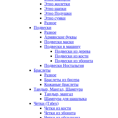
Этно жилетки
Этно шапки
Этно Подушки
Этно сумки
Разное
Подвески
Разное
Армянские буквы
Подвески маски
Подвески в машину
Подвески из дерева
Подвески из кости
Подвески из эбонита
Подвески Ностальгия
Браслеты
Разное
Браслеты из бисера
Кожаные браслеты
Тандыр, Мангал, Шампура
Тандыр, мангал
Шампура для шашлыка
Четки (Тзбех)
Четки из кости
Четки из эбонита
Четки из обсидиана