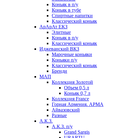
Коньяк в п/у
Коньяк в тубе
Спиртные напитки
Классический коньяк
АрАрАт ЕКЗ
Элитные
Коньяк в п/у
Классический коньяк
Иджеванский ВКЗ
Марочные коньяки
Коньяки п/у
Классический коньяк
Бренди
МАП
Коллекция Золотой
Объем 0,5 л
Коньяк 0,7 л
Коллекция France
Горная Армения. АРМА
Айвазовский
Разные
А.К.З.
А.К.З. п/у
Grand Sargis
URARTU