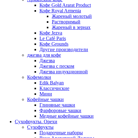
Кофе Gold Ararat Product
Кофе Royal Armenia
Жареный молотый
Растворимый
Жареный в зернах
Кофе Jezva
Le Café Paris
Кофе Grounds
Другие производители
джезва для кофе
Джезва
Джезва с песком
Джезва индукционной
Кофемолки
Edik Balyan
Классичиские
Мини
Кофейные чашки
Глиняные чашки
Фарфоровые чашки
Медные кофейные чашки
Сухофрукты. Орехи
Сухофрукты
Подарочные наборы