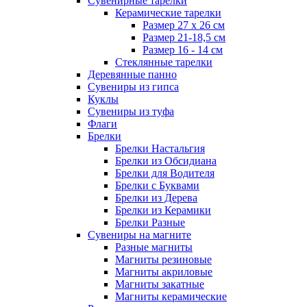
Сувенирные тарелки
Керамические тарелки
Размер 27 х 26 см
Размер 21-18,5 см
Размер 16 - 14 см
Стеклянные тарелки
Деревянные панно
Сувениры из гипса
Куклы
Сувениры из туфа
Флаги
Брелки
Брелки Настальгия
Брелки из Обсидиана
Брелки для Водителя
Брелки с Буквами
Брелки из Дерева
Брелки из Керамики
Брелки Разные
Сувениры на магните
Разные магниты
Магниты резиновые
Магниты акриловые
Магниты закатные
Магниты керамические