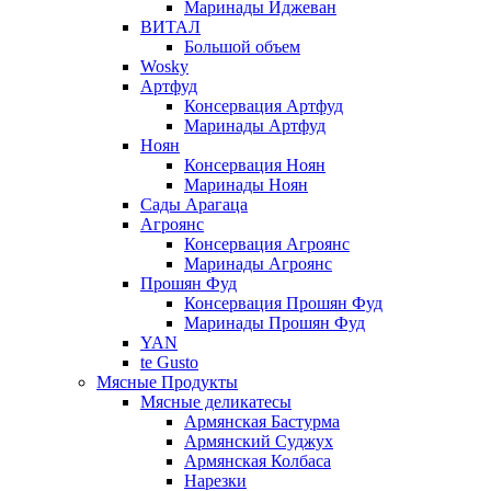
Маринады Иджеван
ВИТАЛ
Большой объем
Wosky
Артфуд
Консервация Артфуд
Маринады Артфуд
Ноян
Консервация Ноян
Маринады Ноян
Сады Арагаца
Агроянс
Консервация Агроянс
Маринады Агроянс
Прошян Фуд
Консервация Прошян Фуд
Маринады Прошян Фуд
YAN
te Gusto
Мясные Продукты
Мясные деликатесы
Армянская Бастурма
Армянский Суджух
Армянская Колбаса
Нарезки