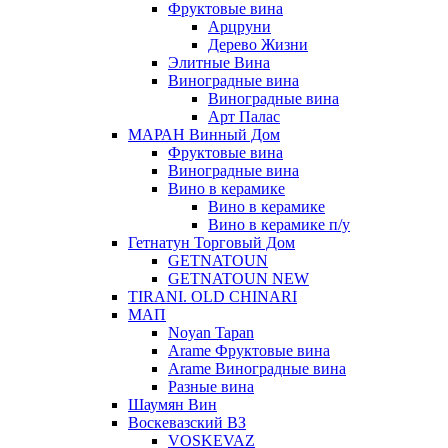
Фруктовые вина
Арцруни
Дерево Жизни
Элитные Вина
Виноградные вина
Виноградные вина
Арт Палас
МАРАН Винный Дом
Фруктовые вина
Виноградные вина
Вино в керамике
Вино в керамике
Вино в керамике п/у
Гетнатун Торговый Дом
GETNATOUN
GETNATOUN NEW
TIRANI. OLD CHINARI
МАП
Noyan Tapan
Arame Фруктовые вина
Arame Виноградные вина
Разные вина
Шаумян Вин
Воскевазский ВЗ
VOSKEVAZ