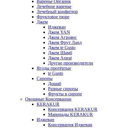
Варенье Органик
Лечебное варенье
Лечебный конфитюр
Фруктовое пюре
Джем
Иджеван
Джем YAN
Джем Агроянс
Джем Фрут Ланд
Джем te Gusto
Джем Шамб
Джем Ararat
Другие производители
Ягоды протёртые
te Gusto
Сиропы
Дошаб
Разные сиропы
Фрукты в сиропе
Овощные Консервации
KERAKUR
Консервация KERAKUR
Маринады KERAKUR
Иджеван
Консервация Иджеван