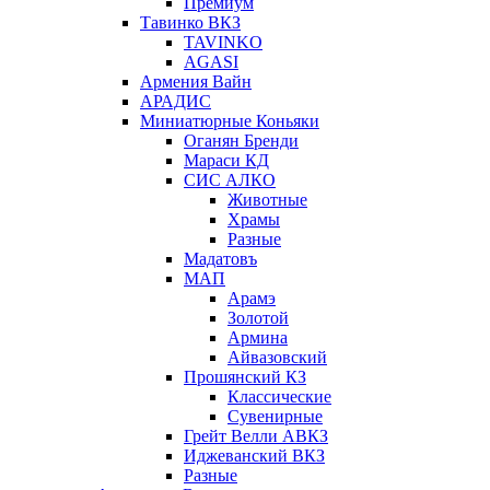
Премиум
Тавинко ВКЗ
TAVINKO
AGASI
Армения Вайн
АРАДИС
Миниатюрные Коньяки
Оганян Бренди
Мараси КД
СИС АЛКО
Животные
Храмы
Разные
Мадатовъ
МАП
Арамэ
Золотой
Армина
Айвазовский
Прошянский КЗ
Классические
Сувенирные
Грейт Велли АВКЗ
Иджеванский ВКЗ
Разные