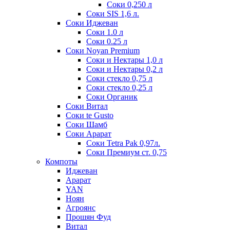
Соки 0,250 л
Соки SIS 1,6 л.
Соки Иджеван
Соки 1.0 л
Соки 0.25 л
Соки Noyan Premium
Соки и Нектары 1,0 л
Соки и Нектары 0,2 л
Соки стекло 0,75 л
Соки стекло 0,25 л
Соки Органик
Соки Витал
Соки te Gusto
Соки Шамб
Соки Арарат
Соки Tetra Pak 0,97л.
Соки Премиум ст. 0,75
Компоты
Иджеван
Арарат
YAN
Ноян
Агроянс
Прошян Фуд
Витал