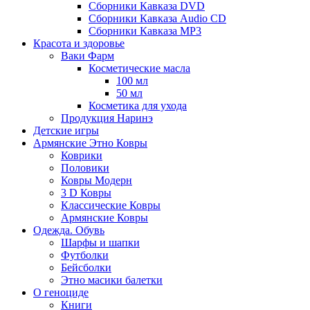
Сборники Кавказа DVD
Сборники Кавказа Audio CD
Сборники Кавказа MP3
Красота и здоровье
Ваки Фарм
Косметические масла
100 мл
50 мл
Косметика для ухода
Продукция Наринэ
Детские игры
Армянские Этно Ковры
Коврики
Половики
Ковры Модерн
3 D Ковры
Классические Ковры
Армянские Ковры
Одежда. Обувь
Шарфы и шапки
Футболки
Бейсболки
Этно масики балетки
О геноциде
Книги