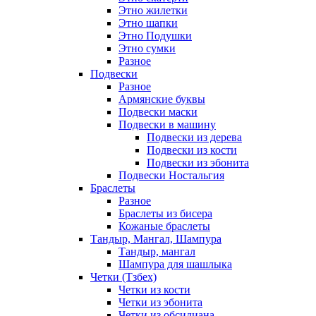
Этно жилетки
Этно шапки
Этно Подушки
Этно сумки
Разное
Подвески
Разное
Армянские буквы
Подвески маски
Подвески в машину
Подвески из дерева
Подвески из кости
Подвески из эбонита
Подвески Ностальгия
Браслеты
Разное
Браслеты из бисера
Кожаные браслеты
Тандыр, Мангал, Шампура
Тандыр, мангал
Шампура для шашлыка
Четки (Тзбех)
Четки из кости
Четки из эбонита
Четки из обсидиана