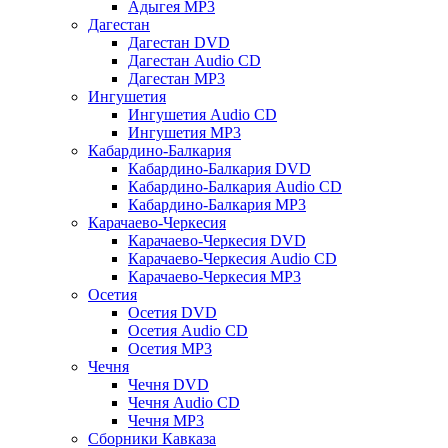
Адыгея MP3
Дагестан
Дагестан DVD
Дагестан Audio CD
Дагестан MP3
Ингушетия
Ингушетия Audio CD
Ингушетия MP3
Кабардино-Балкария
Кабардино-Балкария DVD
Кабардино-Балкария Audio CD
Кабардино-Балкария MP3
Карачаево-Черкесия
Карачаево-Черкесия DVD
Карачаево-Черкесия Audio CD
Карачаево-Черкесия MP3
Осетия
Осетия DVD
Осетия Audio CD
Осетия MP3
Чечня
Чечня DVD
Чечня Audio CD
Чечня MP3
Сборники Кавказа