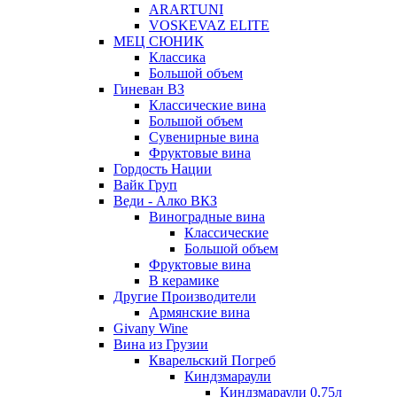
ARARTUNI
VOSKEVAZ ELITE
МЕЦ СЮНИК
Классика
Большой объем
Гиневан ВЗ
Классические вина
Большой объем
Сувенирные вина
Фруктовые вина
Гордость Нации
Вайк Груп
Веди - Алко ВКЗ
Виноградные вина
Классические
Большой объем
Фруктовые вина
В керамике
Другие Производители
Армянские вина
Givany Wine
Вина из Грузии
Кварельский Погреб
Киндзмараули
Киндзмараули 0,75л