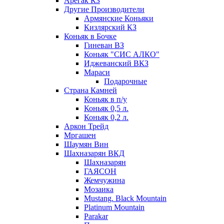
Арегак КЗ
Другие Производители
Армянские Коньяки
Кизлярский КЗ
Коньяк в Бочке
Гиневан ВЗ
Коньяк "СИС АЛКО"
Иджеванский ВКЗ
Мараси
Подарочные
Страна Камней
Коньяк в п/у
Коньяк 0,5 л.
Коньяк 0,2 л.
Аркон Трейд
Мргашен
Шаумян Вин
Шахназарян ВКД
Шахназарян
ГАЯСОН
Жемчужина
Мозаика
Mustang. Black Mountain
Platinum Mountain
Parakar