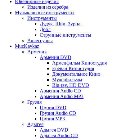
Ювелирные изделия
Изделия из серебра
Музыкальные инструменты
Инструменты
Дудук. Шви. Зурна.
Доол
Струнные инструменты
Аксессуары
MuzKavkaz
Армения
Армения DVD
Арменфильм Киностудия
Ереван Киностудия
Документальное Кино
Мультфильмы
Blu-ray. HD DVD
Армения Audio CD
Армения Audio MP3
Грузия
Грузия DVD
Грузия Audio CD
Грузия MP3
Адыгея
Адыгея DVD
Адыгея Audio CD