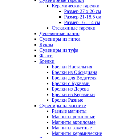
Сувенирные тарелки
Керамические тарелки
Размер 27 х 26 см
Размер 21-18,5 см
Размер 16 - 14 см
Стеклянные тарелки
Деревянные панно
Сувениры из гипса
Куклы
Сувениры из туфа
Флаги
Брелки
Брелки Настальгия
Брелки из Обсидиана
Брелки для Водителя
Брелки с Буквами
Брелки из Дерева
Брелки из Керамики
Брелки Разные
Сувениры на магните
Разные магниты
Магниты резиновые
Магниты акриловые
Магниты закатные
Магниты керамические