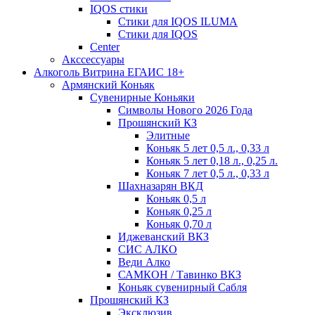
IQOS стики
Стики для IQOS ILUMA
Стики для IQOS
Сenter
Акссессуары
Алкоголь Витрина ЕГАИС 18+
Армянский Коньяк
Сувенирные Коньяки
Символы Нового 2026 Года
Прошянский КЗ
Элитные
Коньяк 5 лет 0,5 л., 0,33 л
Коньяк 5 лет 0,18 л., 0,25 л.
Коньяк 7 лет 0,5 л., 0,33 л
Шахназарян ВКД
Коньяк 0,5 л
Коньяк 0,25 л
Коньяк 0,70 л
Иджеванский ВКЗ
СИС АЛКО
Веди Алко
САМКОН / Тавинко ВКЗ
Коньяк сувенирный Сабля
Прошянский КЗ
Эксклюзив