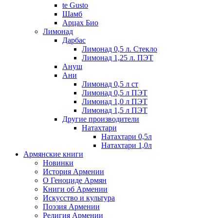
te Gusto
Шамб
Арцах Био
Лимонад
Дарбас
Лимонад 0,5 л. Стекло
Лимонад 1,25 л. ПЭТ
Ануш
Ани
Лимонад 0,5 л ст
Лимонад 0,5 л ПЭТ
Лимонад 1,0 л ПЭТ
Лимонад 1,5 л ПЭТ
Другие производители
Натахтари
Натахтари 0,5л
Натахтари 1,0л
Армянские книги
Новинки
История Армении
О Геноциде Армян
Книги об Армении
Иcкусство и культура
Поэзия Армении
Религия Армении