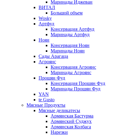
Маринады Иджеван
ВИТАЛ
Большой объем
Wosky
Артфуд
Консервация Артфуд
Маринады Артфуд
Ноян
Консервация Ноян
Маринады Ноян
Сады Арагаца
Агроянс
Консервация Агроянс
Маринады Агроянс
Прошян Фуд
Консервация Прошян Фуд
Маринады Прошян Фуд
YAN
te Gusto
Мясные Продукты
Мясные деликатесы
Армянская Бастурма
Армянский Суджух
Армянская Колбаса
Нарезки