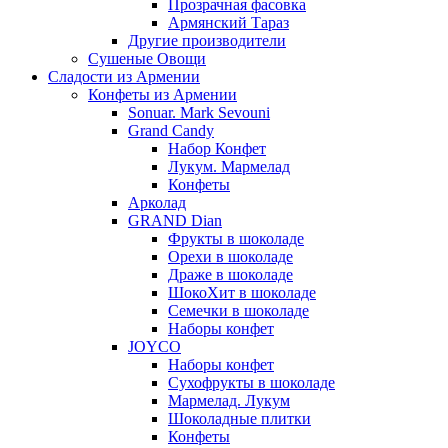
Прозрачная фасовка
Армянский Тараз
Другие производители
Сушеные Овощи
Сладости из Армении
Конфеты из Армении
Sonuar. Mark Sevouni
Grand Candy
Набор Конфет
Лукум. Мармелад
Конфеты
Арколад
GRAND Dian
Фрукты в шоколаде
Орехи в шоколаде
Драже в шоколаде
ШокоХит в шоколаде
Семечки в шоколаде
Наборы конфет
JOYCO
Наборы конфет
Сухофрукты в шоколаде
Мармелад. Лукум
Шоколадные плитки
Конфеты