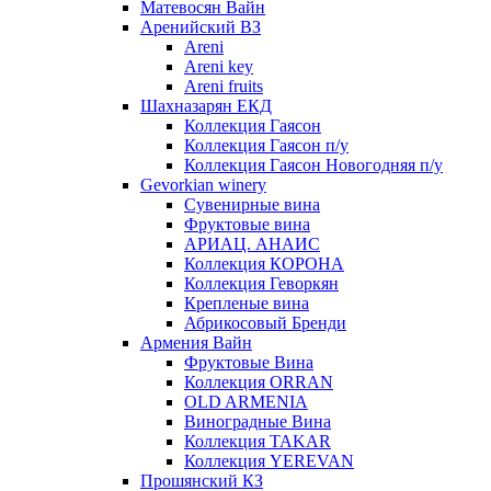
Матевосян Вайн
Аренийский ВЗ
Areni
Areni key
Areni fruits
Шахназарян ЕКД
Коллекция Гаясон
Коллекция Гаясон п/у
Коллекция Гаясон Новогодняя п/у
Gevorkian winery
Сувенирные вина
Фруктовые вина
АРИАЦ. АНАИС
Коллекция КОРОНА
Коллекция Геворкян
Крепленые вина
Абрикосовый Бренди
Армения Вайн
Фруктовые Вина
Коллекция ORRAN
OLD ARMENIA
Виноградные Вина
Коллекция TAKAR
Коллекция YEREVAN
Прошянский КЗ