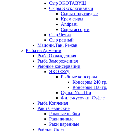
Сыр ЭКОТАВУШ
Сыры Эксклюзивный
Сыры полутведые
Крем сыры
Antipasti
Сыры ассорти
Сыр Чечил
Сыр разный
Мацони.Тан. Режан
Рыба из Армении
Рыба Охлажденная
Рыба Замороженная
Рыбные консервации
ЭКО ФУД
Рыбные консервы
Консервы 240 гр.
Консервы 160 гр.
Супы. Уха. Щи
Филе-кусочки. Суфле
Рыба Копченая
Раки Севанские
Раковые шейки
Раки живые
Раки варенные
Рыбная Икра