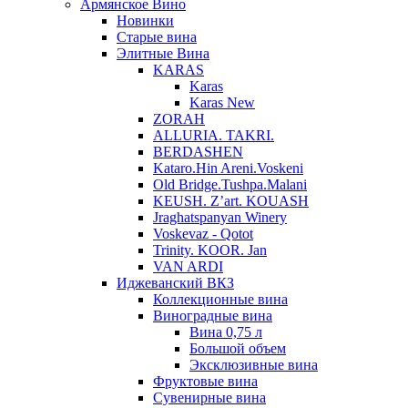
Армянское Вино
Новинки
Старые вина
Элитные Вина
KARAS
Karas
Karas New
ZORAH
ALLURIA. TAKRI.
BERDASHEN
Kataro.Hin Areni.Voskeni
Old Bridge.Tushpa.Malani
KEUSH. Z’art. KOUASH
Jraghatspanyan Winery
Voskevaz - Qotot
Trinity. KOOR. Jan
VAN ARDI
Иджеванский ВКЗ
Коллекционные вина
Виноградные вина
Вина 0,75 л
Большой объем
Эксклюзивные вина
Фруктовые вина
Cувенирные вина