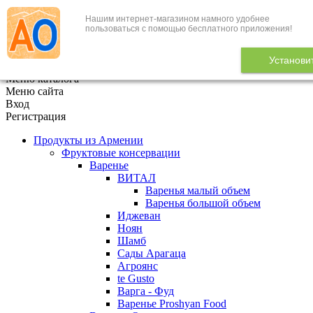
Нашим интернет-магазином намного удобнее
+7 (495) 646-888-1
пользоваться с помощью бесплатного приложения!
В корзине
0
товаров
Установи
x
Меню каталога
Меню сайта
Вход
Регистрация
Продукты из Армении
Фруктовые консервации
Варенье
ВИТАЛ
Варенья малый объем
Варенья большой объем
Иджеван
Ноян
Шамб
Сады Арагаца
Агроянс
te Gusto
Варга - Фуд
Варенье Proshyan Food