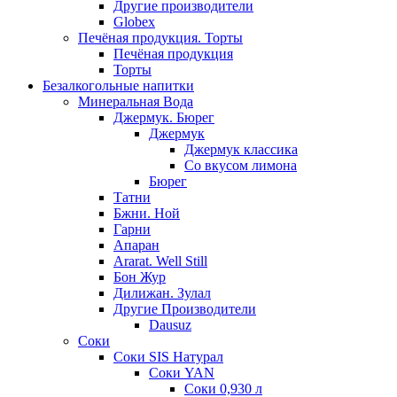
Другие производители
Globex
Печёная продукция. Торты
Печёная продукция
Торты
Безалкогольные напитки
Минеральная Вода
Джермук. Бюрег
Джермук
Джермук классика
Со вкусом лимона
Бюрег
Татни
Бжни. Ной
Гарни
Апаран
Ararat. Well Still
Бон Жур
Дилижан. Зулал
Другие Производители
Dausuz
Соки
Соки SIS Натурал
Соки YAN
Соки 0,930 л