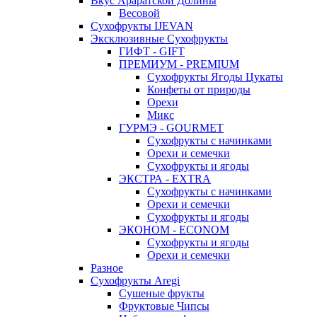
Вкус Араратской Долины
Весовой
Сухофрукты IJEVAN
Эксклюзивные Сухофрукты
ГИФТ - GIFT
ПРЕМИУМ - PREMIUM
Сухофрукты Ягоды Цукаты
Конфеты от природы
Орехи
Микс
ГУРМЭ - GOURMET
Сухофрукты с начинками
Орехи и семечки
Сухофрукты и ягоды
ЭКСТРА - EXTRA
Сухофрукты с начинками
Орехи и семечки
Сухофрукты и ягоды
ЭКОНОМ - ECONOM
Сухофрукты и ягоды
Орехи и семечки
Разное
Сухофрукты Aregi
Сушеные фрукты
Фруктовые Чипсы