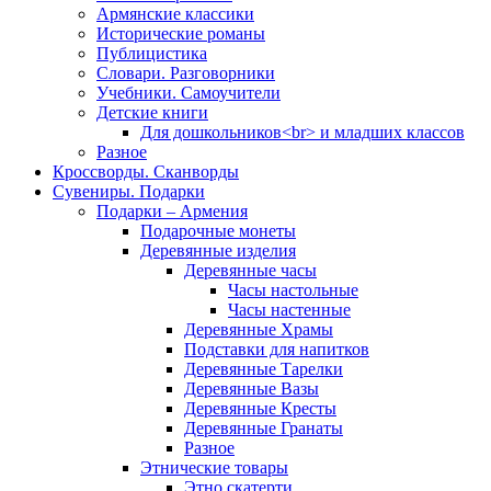
Армянские классики
Исторические романы
Публицистика
Словари. Разговорники
Учебники. Самоучители
Детские книги
Для дошкольников<br> и младших классов
Разное
Кроссворды. Сканворды
Сувениры. Подарки
Подарки – Армения
Подарочные монеты
Деревянные изделия
Деревянные часы
Часы настольные
Часы настенные
Деревянные Храмы
Подставки для напитков
Деревянные Тарелки
Деревянные Вазы
Деревянные Кресты
Деревянные Гранаты
Разное
Этнические товары
Этно скатерти