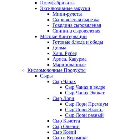
Полуфабрикаты
Эксклюзивные закуски
Мини-рулеты
Сыровяленая вырезка
Говядина сыровяленая
Свинина сыровяленая
Мясные Консервации
Готовые блюда и обеды
Долма
Хаш. Рубец
Ариса. Кавурма
Маринованные
Кисломолочные Продукты
Сыры
Сыр Чанах
Сыр Чанах в ведре
Сыр Чанах Экокат
Сыр Лори
Сыр Лори Премиум
Сыр Лори Экокат
Сыр Лори разный
Сыр Качотта
Сыр Овечий
Сыр Козий
Сыр в Керамике