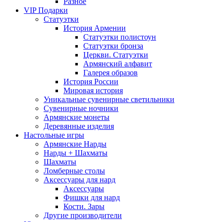
Разное
VIP Подарки
Статуэтки
История Армении
Статуэтки полистоун
Статуэтки бронза
Церкви. Статуэтки
Армянский алфавит
Галерея образов
История России
Мировая история
Уникальные сувенирные светильники
Сувенирные ночники
Армянские монеты
Деревянные изделия
Настольные игры
Армянские Нарды
Нарды + Шахматы
Шахматы
Ломберные столы
Аксессуары для нард
Аксессуары
Фишки для нард
Кости. Зары
Другие производители