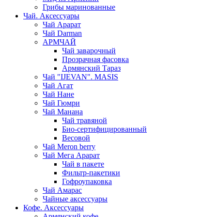
Грибы маринованные
Чай. Аксессуары
Чай Арарат
Чай Darman
АРМЧАЙ
Чай заварочный
Прозрачная фасовка
Армянский Тараз
Чай "IJEVAN". MASIS
Чай Агат
Чай Нане
Чай Гюмри
Чай Манана
Чай травяной
Био-сертифицированный
Весовой
Чай Meron berry
Чай Мега Арарат
Чай в пакете
Фильтр-пакетики
Гофроупаковка
Чай Амарас
Чайные аксессуары
Кофе. Аксессуары
Армянский кофе