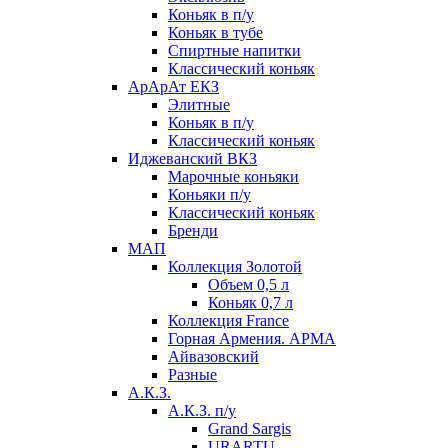
Коньяк в п/у
Коньяк в тубе
Спиртные напитки
Классический коньяк
АрАрАт ЕКЗ
Элитные
Коньяк в п/у
Классический коньяк
Иджеванский ВКЗ
Марочные коньяки
Коньяки п/у
Классический коньяк
Бренди
МАП
Коллекция Золотой
Объем 0,5 л
Коньяк 0,7 л
Коллекция France
Горная Армения. АРМА
Айвазовский
Разные
А.К.З.
А.К.З. п/у
Grand Sargis
URARTU