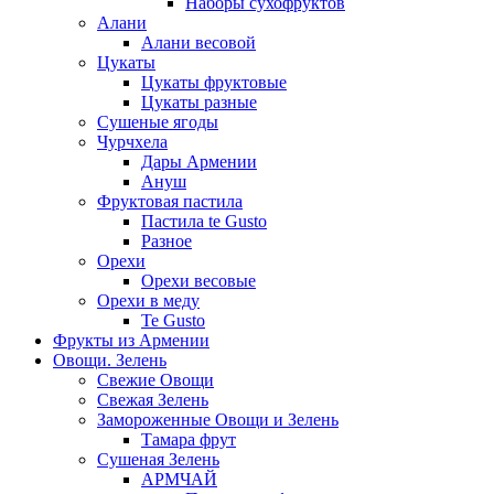
Наборы сухофруктов
Алани
Алани весовой
Цукаты
Цукаты фруктовые
Цукаты разные
Сушеные ягоды
Чурчхела
Дары Армении
Ануш
Фруктовая пастила
Пастила te Gusto
Разное
Орехи
Орехи весовые
Орехи в меду
Te Gusto
Фрукты из Армении
Овощи. Зелень
Свежие Овощи
Свежая Зелень
Замороженные Овощи и Зелень
Тамара фрут
Сушеная Зелень
АРМЧАЙ