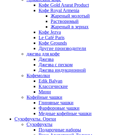
Кофе Gold Ararat Product
Кофе Royal Armenia
Жареный молотый
Растворимый
Жареный в зернах
Кофе Jezva
Le Café Paris
Кофе Grounds
Другие производители
джезва для кофе
Джезва
Джезва с песком
Джезва индукционной
Кофемолки
Edik Balyan
Классичиские
Мини
Кофейные чашки
Глиняные чашки
Фарфоровые чашки
Медные кофейные чашки
Сухофрукты. Орехи
Сухофрукты
Подарочные наборы