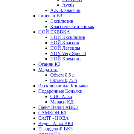
Avetis
А.К.З. классик
Гиневан ВЗ
Эксклюзив
Классический коньяк
НОЙ ЕКВВКА
НОЙ Эксклюзив
НОЙ Классик
НОЙ Легенды
NOY Very Speсial
НОЙ Кремлин
Оганян КЗ
Мадатовъ
Объем 0,5 л
Объем 0,75 л
Эксклюзивные Коньяки
Подарочные Коньяки
СИС Алко
Мараси КД
Грейт Велли АВКЗ
САМКОН КЗ
САЯТ - НОВА
Веди - Алко ВКЗ
Егвардский ВКЗ