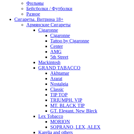
Фильмы
Бейсболки / Футболки
Разное
Сигареты. Витрина 18+
Армянские Сигареты
Cigaronne
Cigaronne
Tattoo by Cigaronne
Center
AMG
5th Street
Mackintosh
GRAND TABACCO
Akhtamar
Ararat
Nostalgia
Classic
TIP TOP
TRIUMPH. VIP
MT. BLACK TIP
GT. Elegant. New Bleck
Lex Tobacco
MORION
SOPRANO, LEX, ALEX
Karelia and others