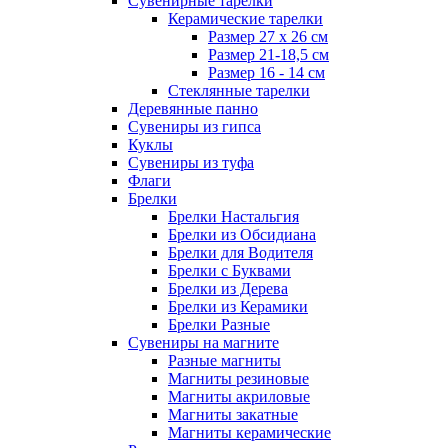
Сувенирные тарелки
Керамические тарелки
Размер 27 х 26 см
Размер 21-18,5 см
Размер 16 - 14 см
Стеклянные тарелки
Деревянные панно
Сувениры из гипса
Куклы
Сувениры из туфа
Флаги
Брелки
Брелки Настальгия
Брелки из Обсидиана
Брелки для Водителя
Брелки с Буквами
Брелки из Дерева
Брелки из Керамики
Брелки Разные
Сувениры на магните
Разные магниты
Магниты резиновые
Магниты акриловые
Магниты закатные
Магниты керамические