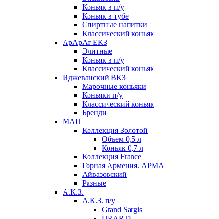
Коньяк в п/у
Коньяк в тубе
Спиртные напитки
Классический коньяк
АрАрАт ЕКЗ
Элитные
Коньяк в п/у
Классический коньяк
Иджеванский ВКЗ
Марочные коньяки
Коньяки п/у
Классический коньяк
Бренди
МАП
Коллекция Золотой
Объем 0,5 л
Коньяк 0,7 л
Коллекция France
Горная Армения. АРМА
Айвазовский
Разные
А.К.З.
А.К.З. п/у
Grand Sargis
URARTU