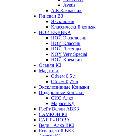
Avetis
А.К.З. классик
Гиневан ВЗ
Эксклюзив
Классический коньяк
НОЙ ЕКВВКА
НОЙ Эксклюзив
НОЙ Классик
НОЙ Легенды
NOY Very Speсial
НОЙ Кремлин
Оганян КЗ
Мадатовъ
Объем 0,5 л
Объем 0,75 л
Эксклюзивные Коньяки
Подарочные Коньяки
СИС Алко
Мараси КД
Грейт Велли АВКЗ
САМКОН КЗ
САЯТ - НОВА
Веди - Алко ВКЗ
Егвардский ВКЗ