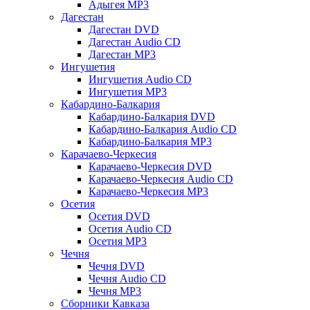
Адыгея MP3
Дагестан
Дагестан DVD
Дагестан Audio CD
Дагестан MP3
Ингушетия
Ингушетия Audio CD
Ингушетия MP3
Кабардино-Балкария
Кабардино-Балкария DVD
Кабардино-Балкария Audio CD
Кабардино-Балкария MP3
Карачаево-Черкесия
Карачаево-Черкесия DVD
Карачаево-Черкесия Audio CD
Карачаево-Черкесия MP3
Осетия
Осетия DVD
Осетия Audio CD
Осетия MP3
Чечня
Чечня DVD
Чечня Audio CD
Чечня MP3
Сборники Кавказа