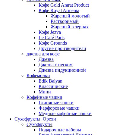
Кофе Gold Ararat Product
Кофе Royal Armenia
Жареный молотый
Растворимый
Жареный в зернах
Кофе Jezva
Le Café Paris
Кофе Grounds
Другие производители
джезва для кофе
Джезва
Джезва с песком
Джезва индукционной
Кофемолки
Edik Balyan
Классичиские
Мини
Кофейные чашки
Глиняные чашки
Фарфоровые чашки
Медные кофейные чашки
Сухофрукты. Орехи
Сухофрукты
Подарочные наборы