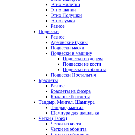
Этно жилетки
Этно шапки
Этно Подушки
Этно сумки
Разное
Подвески
Разное
Армянские буквы
Подвески маски
Подвески в машину
Подвески из дерева
Подвески из кости
Подвески из эбонита
Подвески Ностальгия
Браслеты
Разное
Браслеты из бисера
Кожаные браслеты
Тандыр, Мангал, Шампура
Тандыр, мангал
Шампура для шашлыка
Четки (Тзбех)
Четки из кости
Четки из эбонита
Четки из обсидиана