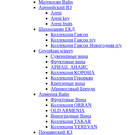
Матевосян Вайн
Аренийский ВЗ
Areni
Areni key
Areni fruits
Шахназарян ЕКД
Коллекция Гаясон
Коллекция Гаясон п/у
Коллекция Гаясон Новогодняя п/у
Gevorkian winery
Сувенирные вина
Фруктовые вина
АРИАЦ. АНАИС
Коллекция КОРОНА
Коллекция Геворкян
Крепленые вина
Абрикосовый Бренди
Армения Вайн
Фруктовые Вина
Коллекция ORRAN
OLD ARMENIA
Виноградные Вина
Коллекция TAKAR
Коллекция YEREVAN
Прошянский КЗ