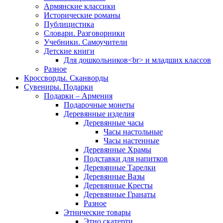
Армянские классики
Исторические романы
Публицистика
Словари. Разговорники
Учебники. Самоучители
Детские книги
Для дошкольников<br> и младших классов
Разное
Кроссворды. Сканворды
Сувениры. Подарки
Подарки – Армения
Подарочные монеты
Деревянные изделия
Деревянные часы
Часы настольные
Часы настенные
Деревянные Храмы
Подставки для напитков
Деревянные Тарелки
Деревянные Вазы
Деревянные Кресты
Деревянные Гранаты
Разное
Этнические товары
Этно скатерти