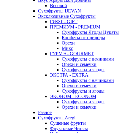
Вкус Араратской Долины
Весовой
Сухофрукты IJEVAN
Эксклюзивные Сухофрукты
ГИФТ - GIFT
ПРЕМИУМ - PREMIUM
Сухофрукты Ягоды Цукаты
Конфеты от природы
Орехи
Микс
ГУРМЭ - GOURMET
Сухофрукты с начинками
Орехи и семечки
Сухофрукты и ягоды
ЭКСТРА - EXTRA
Сухофрукты с начинками
Орехи и семечки
Сухофрукты и ягоды
ЭКОНОМ - ECONOM
Сухофрукты и ягоды
Орехи и семечки
Разное
Сухофрукты Aregi
Сушеные фрукты
Фруктовые Чипсы