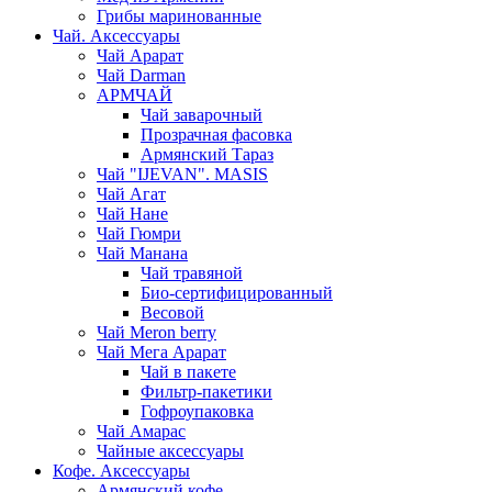
Грибы маринованные
Чай. Аксессуары
Чай Арарат
Чай Darman
АРМЧАЙ
Чай заварочный
Прозрачная фасовка
Армянский Тараз
Чай "IJEVAN". MASIS
Чай Агат
Чай Нане
Чай Гюмри
Чай Манана
Чай травяной
Био-сертифицированный
Весовой
Чай Meron berry
Чай Мега Арарат
Чай в пакете
Фильтр-пакетики
Гофроупаковка
Чай Амарас
Чайные аксессуары
Кофе. Аксессуары
Армянский кофе