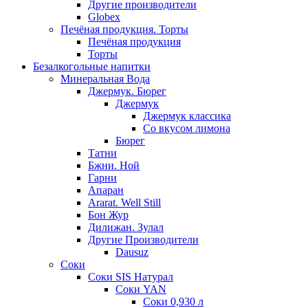
Другие производители
Globex
Печёная продукция. Торты
Печёная продукция
Торты
Безалкогольные напитки
Минеральная Вода
Джермук. Бюрег
Джермук
Джермук классика
Со вкусом лимона
Бюрег
Татни
Бжни. Ной
Гарни
Апаран
Ararat. Well Still
Бон Жур
Дилижан. Зулал
Другие Производители
Dausuz
Соки
Соки SIS Натурал
Соки YAN
Соки 0,930 л