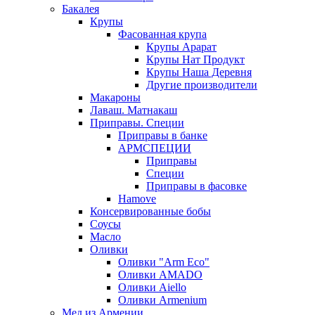
Бакалея
Крупы
Фасованная крупа
Крупы Арарат
Крупы Нат Продукт
Крупы Наша Деревня
Другие производители
Макароны
Лаваш. Матнакаш
Приправы. Специи
Приправы в банке
АРМСПЕЦИИ
Приправы
Специи
Приправы в фасовке
Hamove
Консервированные бобы
Соусы
Масло
Оливки
Оливки "Arm Eco"
Оливки AMADO
Оливки Aiello
Оливки Armenium
Мед из Армении