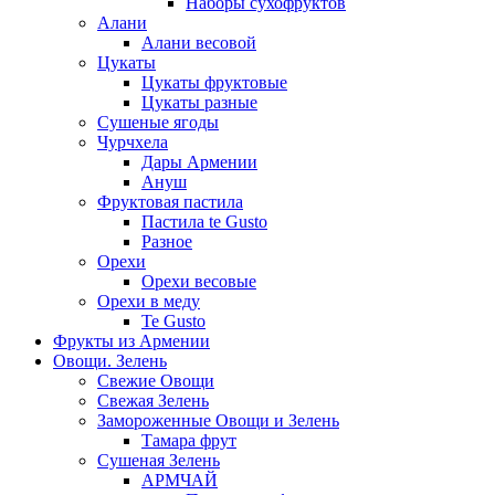
Наборы сухофруктов
Алани
Алани весовой
Цукаты
Цукаты фруктовые
Цукаты разные
Сушеные ягоды
Чурчхела
Дары Армении
Ануш
Фруктовая пастила
Пастила te Gusto
Разное
Орехи
Орехи весовые
Орехи в меду
Te Gusto
Фрукты из Армении
Овощи. Зелень
Свежие Овощи
Свежая Зелень
Замороженные Овощи и Зелень
Тамара фрут
Сушеная Зелень
АРМЧАЙ