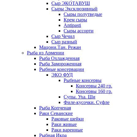
Сыр ЭКОТАВУШ
Сыры Эксклюзивный
Сыры полутведые
Крем сыры
Antipasti
Сыры ассорти
Сыр Чечил
Сыр разный
Мацони.Тан. Режан
Рыба из Армении
Рыба Охлажденная
Рыба Замороженная
Рыбные консервации
ЭКО ФУД
Рыбные консервы
Консервы 240 гр.
Консервы 160 гр.
Супы. Уха. Щи
Филе-кусочки. Суфле
Рыба Копченая
Раки Севанские
Раковые шейки
Раки живые
Раки варенные
Рыбная Икра