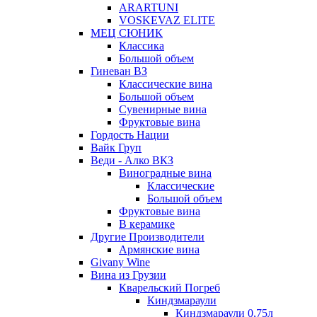
ARARTUNI
VOSKEVAZ ELITE
МЕЦ СЮНИК
Классика
Большой объем
Гиневан ВЗ
Классические вина
Большой объем
Сувенирные вина
Фруктовые вина
Гордость Нации
Вайк Груп
Веди - Алко ВКЗ
Виноградные вина
Классические
Большой объем
Фруктовые вина
В керамике
Другие Производители
Армянские вина
Givany Wine
Вина из Грузии
Кварельский Погреб
Киндзмараули
Киндзмараули 0,75л