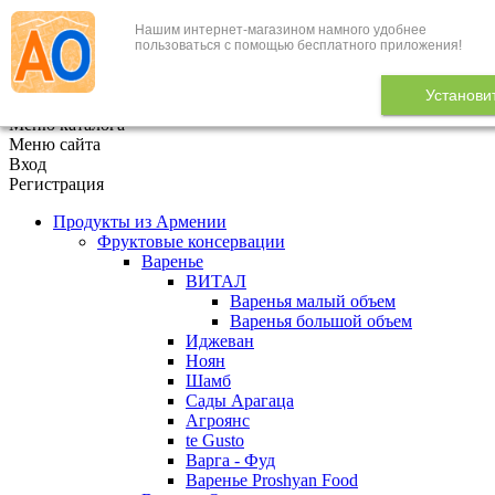
Нашим интернет-магазином намного удобнее
+7 (495) 646-888-1
пользоваться с помощью бесплатного приложения!
В корзине
0
товаров
Установи
x
Меню каталога
Меню сайта
Вход
Регистрация
Продукты из Армении
Фруктовые консервации
Варенье
ВИТАЛ
Варенья малый объем
Варенья большой объем
Иджеван
Ноян
Шамб
Сады Арагаца
Агроянс
te Gusto
Варга - Фуд
Варенье Proshyan Food