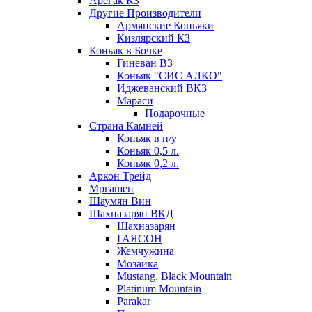
Арегак КЗ
Другие Производители
Армянские Коньяки
Кизлярский КЗ
Коньяк в Бочке
Гиневан ВЗ
Коньяк "СИС АЛКО"
Иджеванский ВКЗ
Мараси
Подарочные
Страна Камней
Коньяк в п/у
Коньяк 0,5 л.
Коньяк 0,2 л.
Аркон Трейд
Мргашен
Шаумян Вин
Шахназарян ВКД
Шахназарян
ГАЯСОН
Жемчужина
Мозаика
Mustang. Black Mountain
Platinum Mountain
Parakar