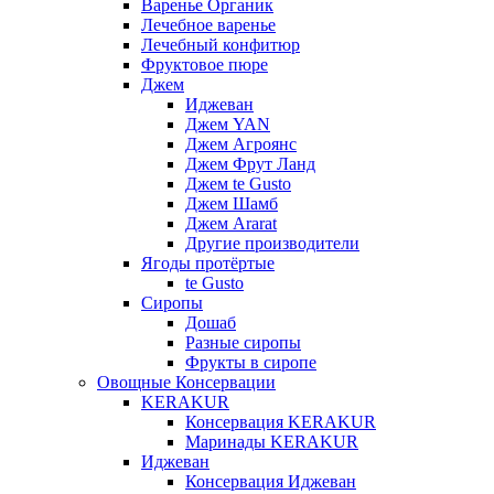
Варенье Органик
Лечебное варенье
Лечебный конфитюр
Фруктовое пюре
Джем
Иджеван
Джем YAN
Джем Агроянс
Джем Фрут Ланд
Джем te Gusto
Джем Шамб
Джем Ararat
Другие производители
Ягоды протёртые
te Gusto
Сиропы
Дошаб
Разные сиропы
Фрукты в сиропе
Овощные Консервации
KERAKUR
Консервация KERAKUR
Маринады KERAKUR
Иджеван
Консервация Иджеван