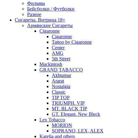
Фильмы
Бейсболки / Футболки
Разное
Сигареты. Витрина 18+
Армянские Сигареты
Cigaronne
Cigaronne
Tattoo by Cigaronne
Center
AMG
5th Street
Mackintosh
GRAND TABACCO
Akhtamar
Ararat
Nostalgia
Classic
TIP TOP
TRIUMPH. VIP
MT. BLACK TIP
GT. Elegant. New Bleck
Lex Tobacco
MORION
SOPRANO, LEX, ALEX
Karelia and others