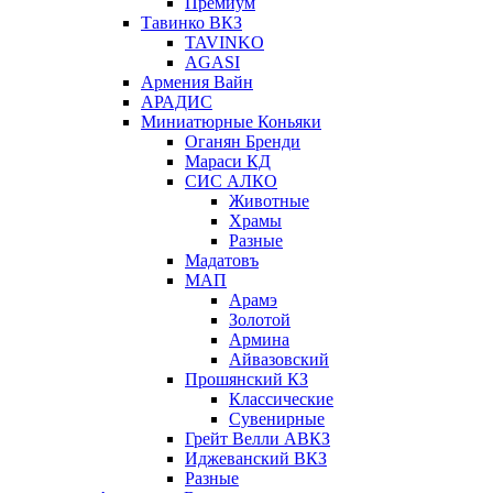
Премиум
Тавинко ВКЗ
TAVINKO
AGASI
Армения Вайн
АРАДИС
Миниатюрные Коньяки
Оганян Бренди
Мараси КД
СИС АЛКО
Животные
Храмы
Разные
Мадатовъ
МАП
Арамэ
Золотой
Армина
Айвазовский
Прошянский КЗ
Классические
Сувенирные
Грейт Велли АВКЗ
Иджеванский ВКЗ
Разные