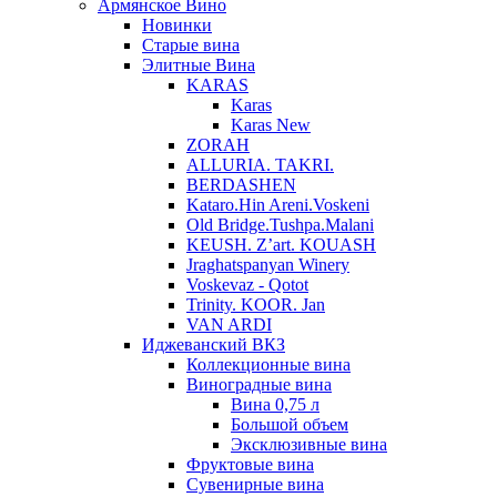
Армянское Вино
Новинки
Старые вина
Элитные Вина
KARAS
Karas
Karas New
ZORAH
ALLURIA. TAKRI.
BERDASHEN
Kataro.Hin Areni.Voskeni
Old Bridge.Tushpa.Malani
KEUSH. Z’art. KOUASH
Jraghatspanyan Winery
Voskevaz - Qotot
Trinity. KOOR. Jan
VAN ARDI
Иджеванский ВКЗ
Коллекционные вина
Виноградные вина
Вина 0,75 л
Большой объем
Эксклюзивные вина
Фруктовые вина
Cувенирные вина