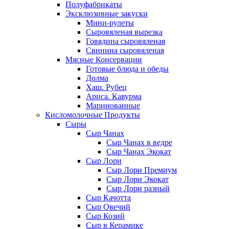
Полуфабрикаты
Эксклюзивные закуски
Мини-рулеты
Сыровяленая вырезка
Говядина сыровяленая
Свинина сыровяленая
Мясные Консервации
Готовые блюда и обеды
Долма
Хаш. Рубец
Ариса. Кавурма
Маринованные
Кисломолочные Продукты
Сыры
Сыр Чанах
Сыр Чанах в ведре
Сыр Чанах Экокат
Сыр Лори
Сыр Лори Премиум
Сыр Лори Экокат
Сыр Лори разный
Сыр Качотта
Сыр Овечий
Сыр Козий
Сыр в Керамике