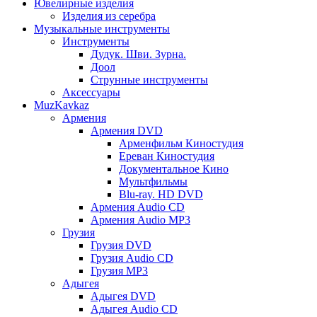
Ювелирные изделия
Изделия из серебра
Музыкальные инструменты
Инструменты
Дудук. Шви. Зурна.
Доол
Струнные инструменты
Аксессуары
MuzKavkaz
Армения
Армения DVD
Арменфильм Киностудия
Ереван Киностудия
Документальное Кино
Мультфильмы
Blu-ray. HD DVD
Армения Audio CD
Армения Audio MP3
Грузия
Грузия DVD
Грузия Audio CD
Грузия MP3
Адыгея
Адыгея DVD
Адыгея Audio CD