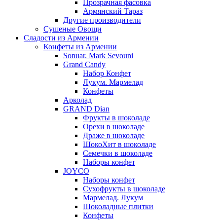
Прозрачная фасовка
Армянский Тараз
Другие производители
Сушеные Овощи
Сладости из Армении
Конфеты из Армении
Sonuar. Mark Sevouni
Grand Candy
Набор Конфет
Лукум. Мармелад
Конфеты
Арколад
GRAND Dian
Фрукты в шоколаде
Орехи в шоколаде
Драже в шоколаде
ШокоХит в шоколаде
Семечки в шоколаде
Наборы конфет
JOYCO
Наборы конфет
Сухофрукты в шоколаде
Мармелад. Лукум
Шоколадные плитки
Конфеты