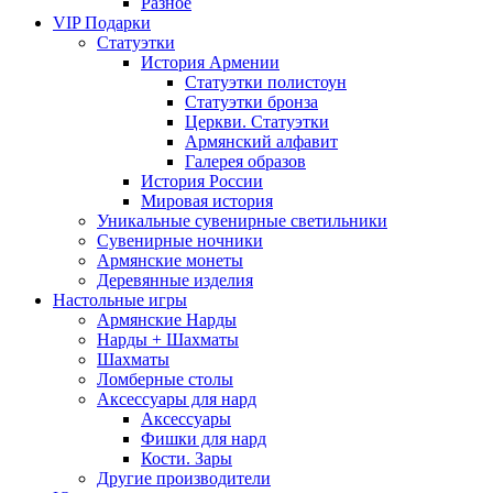
Разное
VIP Подарки
Статуэтки
История Армении
Статуэтки полистоун
Статуэтки бронза
Церкви. Статуэтки
Армянский алфавит
Галерея образов
История России
Мировая история
Уникальные сувенирные светильники
Сувенирные ночники
Армянские монеты
Деревянные изделия
Настольные игры
Армянские Нарды
Нарды + Шахматы
Шахматы
Ломберные столы
Аксессуары для нард
Аксессуары
Фишки для нард
Кости. Зары
Другие производители