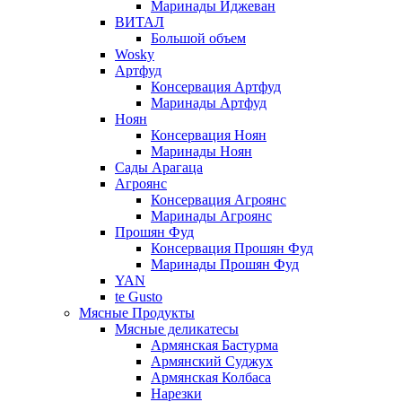
Маринады Иджеван
ВИТАЛ
Большой объем
Wosky
Артфуд
Консервация Артфуд
Маринады Артфуд
Ноян
Консервация Ноян
Маринады Ноян
Сады Арагаца
Агроянс
Консервация Агроянс
Маринады Агроянс
Прошян Фуд
Консервация Прошян Фуд
Маринады Прошян Фуд
YAN
te Gusto
Мясные Продукты
Мясные деликатесы
Армянская Бастурма
Армянский Суджух
Армянская Колбаса
Нарезки