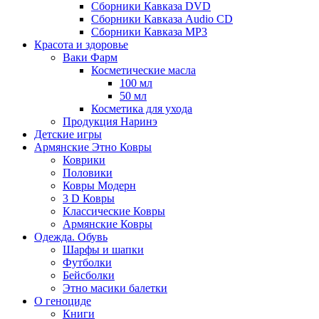
Сборники Кавказа DVD
Сборники Кавказа Audio CD
Сборники Кавказа MP3
Красота и здоровье
Ваки Фарм
Косметические масла
100 мл
50 мл
Косметика для ухода
Продукция Наринэ
Детские игры
Армянские Этно Ковры
Коврики
Половики
Ковры Модерн
3 D Ковры
Классические Ковры
Армянские Ковры
Одежда. Обувь
Шарфы и шапки
Футболки
Бейсболки
Этно масики балетки
О геноциде
Книги