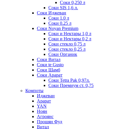
Соки 0,250 л
Соки SIS 1,6 л.
Соки Иджеван
Соки 1.0 л
Соки 0.25 л
Соки Noyan Premium
Соки и Нектары 1,0 л
Соки и Нектары 0,2 л
Соки стекло 0,75 л
Соки стекло 0,25 л
Соки Органик
Соки Витал
Соки te Gusto
Соки Шамб
Соки Арарат
Соки Tetra Pak 0,97л.
Соки Премиум ст. 0,75
Компоты
Иджеван
Арарат
YAN
Ноян
Агроянс
Прошян Фуд
Витал