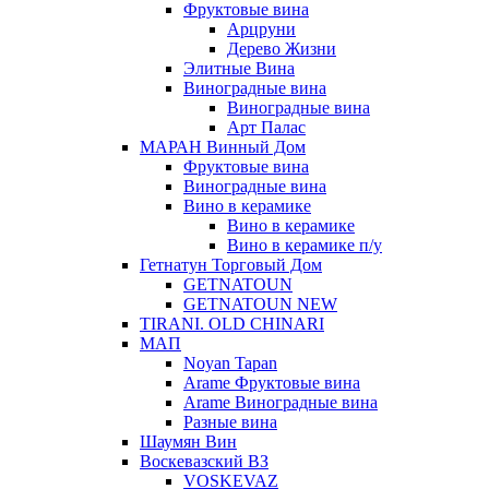
Фруктовые вина
Арцруни
Дерево Жизни
Элитные Вина
Виноградные вина
Виноградные вина
Арт Палас
МАРАН Винный Дом
Фруктовые вина
Виноградные вина
Вино в керамике
Вино в керамике
Вино в керамике п/у
Гетнатун Торговый Дом
GETNATOUN
GETNATOUN NEW
TIRANI. OLD CHINARI
МАП
Noyan Tapan
Arame Фруктовые вина
Arame Виноградные вина
Разные вина
Шаумян Вин
Воскевазский ВЗ
VOSKEVAZ