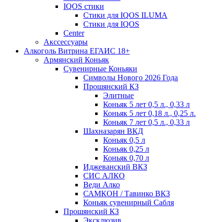
IQOS стики
Стики для IQOS ILUMA
Стики для IQOS
Сenter
Акссессуары
Алкоголь Витрина ЕГАИС 18+
Армянский Коньяк
Сувенирные Коньяки
Символы Нового 2026 Года
Прошянский КЗ
Элитные
Коньяк 5 лет 0,5 л., 0,33 л
Коньяк 5 лет 0,18 л., 0,25 л.
Коньяк 7 лет 0,5 л., 0,33 л
Шахназарян ВКД
Коньяк 0,5 л
Коньяк 0,25 л
Коньяк 0,70 л
Иджеванский ВКЗ
СИС АЛКО
Веди Алко
САМКОН / Тавинко ВКЗ
Коньяк сувенирный Сабля
Прошянский КЗ
Эксклюзив