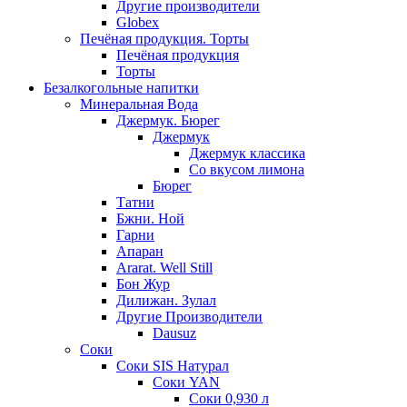
Другие производители
Globex
Печёная продукция. Торты
Печёная продукция
Торты
Безалкогольные напитки
Минеральная Вода
Джермук. Бюрег
Джермук
Джермук классика
Со вкусом лимона
Бюрег
Татни
Бжни. Ной
Гарни
Апаран
Ararat. Well Still
Бон Жур
Дилижан. Зулал
Другие Производители
Dausuz
Соки
Соки SIS Натурал
Соки YAN
Соки 0,930 л