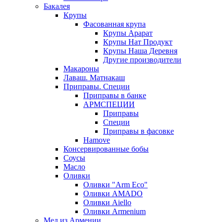
Бакалея
Крупы
Фасованная крупа
Крупы Арарат
Крупы Нат Продукт
Крупы Наша Деревня
Другие производители
Макароны
Лаваш. Матнакаш
Приправы. Специи
Приправы в банке
АРМСПЕЦИИ
Приправы
Специи
Приправы в фасовке
Hamove
Консервированные бобы
Соусы
Масло
Оливки
Оливки "Arm Eco"
Оливки AMADO
Оливки Aiello
Оливки Armenium
Мед из Армении