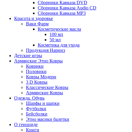
Сборники Кавказа DVD
Сборники Кавказа Audio CD
Сборники Кавказа MP3
Красота и здоровье
Ваки Фарм
Косметические масла
100 мл
50 мл
Косметика для ухода
Продукция Наринэ
Детские игры
Армянские Этно Ковры
Коврики
Половики
Ковры Модерн
3 D Ковры
Классические Ковры
Армянские Ковры
Одежда. Обувь
Шарфы и шапки
Футболки
Бейсболки
Этно масики балетки
О геноциде
Книги