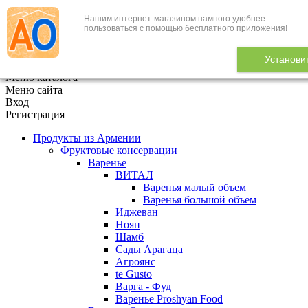
Нашим интернет-магазином намного удобнее
+7 (495) 646-888-1
пользоваться с помощью бесплатного приложения!
В корзине
0
товаров
Установи
x
Меню каталога
Меню сайта
Вход
Регистрация
Продукты из Армении
Фруктовые консервации
Варенье
ВИТАЛ
Варенья малый объем
Варенья большой объем
Иджеван
Ноян
Шамб
Сады Арагаца
Агроянс
te Gusto
Варга - Фуд
Варенье Proshyan Food