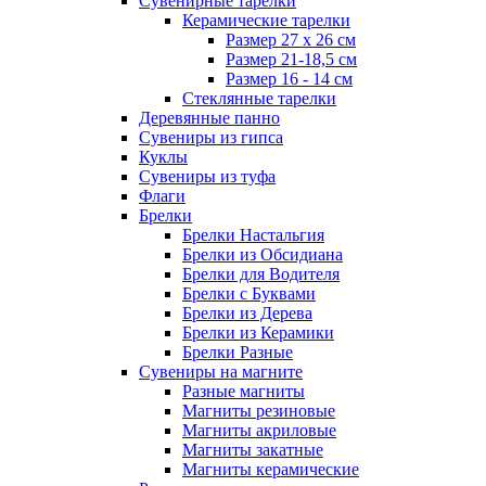
Сувенирные тарелки
Керамические тарелки
Размер 27 х 26 см
Размер 21-18,5 см
Размер 16 - 14 см
Стеклянные тарелки
Деревянные панно
Сувениры из гипса
Куклы
Сувениры из туфа
Флаги
Брелки
Брелки Настальгия
Брелки из Обсидиана
Брелки для Водителя
Брелки с Буквами
Брелки из Дерева
Брелки из Керамики
Брелки Разные
Сувениры на магните
Разные магниты
Магниты резиновые
Магниты акриловые
Магниты закатные
Магниты керамические