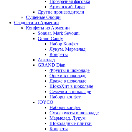
Прозрачная фасовка
Армянский Тараз
Другие производители
Сушеные Овощи
Сладости из Армении
Конфеты из Армении
Sonuar. Mark Sevouni
Grand Candy
Набор Конфет
Лукум. Мармелад
Конфеты
Арколад
GRAND Dian
Фрукты в шоколаде
Орехи в шоколаде
Драже в шоколаде
ШокоХит в шоколаде
Семечки в шоколаде
Наборы конфет
JOYCO
Наборы конфет
Сухофрукты в шоколаде
Мармелад. Лукум
Шоколадные плитки
Конфеты