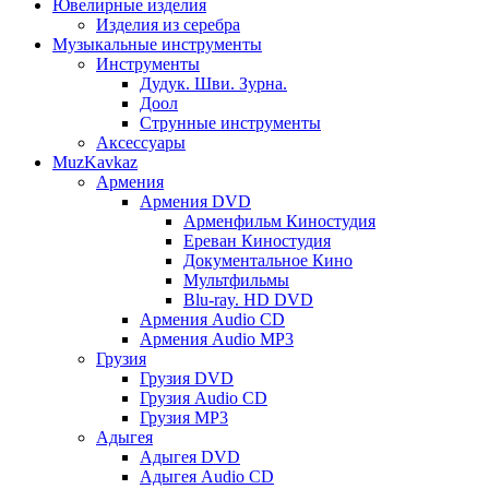
Ювелирные изделия
Изделия из серебра
Музыкальные инструменты
Инструменты
Дудук. Шви. Зурна.
Доол
Струнные инструменты
Аксессуары
MuzKavkaz
Армения
Армения DVD
Арменфильм Киностудия
Ереван Киностудия
Документальное Кино
Мультфильмы
Blu-ray. HD DVD
Армения Audio CD
Армения Audio MP3
Грузия
Грузия DVD
Грузия Audio CD
Грузия MP3
Адыгея
Адыгея DVD
Адыгея Audio CD