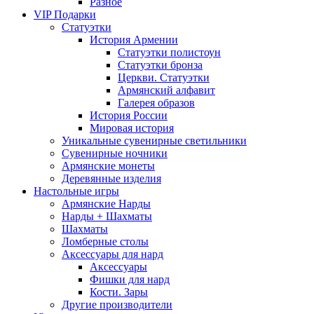
Разное
VIP Подарки
Статуэтки
История Армении
Статуэтки полистоун
Статуэтки бронза
Церкви. Статуэтки
Армянский алфавит
Галерея образов
История России
Мировая история
Уникальные сувенирные светильники
Сувенирные ночники
Армянские монеты
Деревянные изделия
Настольные игры
Армянские Нарды
Нарды + Шахматы
Шахматы
Ломберные столы
Аксессуары для нард
Аксессуары
Фишки для нард
Кости. Зары
Другие производители