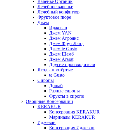
Варенье Органик
Лечебное варенье
Лечебный конфитюр
Фруктовое пюре
Джем
Иджеван
Джем YAN
Джем Агроянс
Джем Фрут Ланд
Джем te Gusto
Джем Шамб
Джем Ararat
Другие производители
Ягоды протёртые
te Gusto
Сиропы
Дошаб
Разные сиропы
Фрукты в сиропе
Овощные Консервации
KERAKUR
Консервация KERAKUR
Маринады KERAKUR
Иджеван
Консервация Иджеван