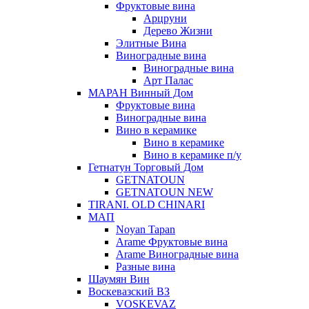
Фруктовые вина
Арцруни
Дерево Жизни
Элитные Вина
Виноградные вина
Виноградные вина
Арт Палас
МАРАН Винный Дом
Фруктовые вина
Виноградные вина
Вино в керамике
Вино в керамике
Вино в керамике п/у
Гетнатун Торговый Дом
GETNATOUN
GETNATOUN NEW
TIRANI. OLD CHINARI
МАП
Noyan Tapan
Arame Фруктовые вина
Arame Виноградные вина
Разные вина
Шаумян Вин
Воскевазский ВЗ
VOSKEVAZ