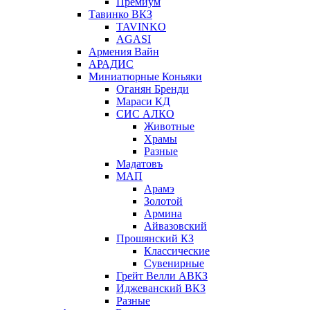
Премиум
Тавинко ВКЗ
TAVINKO
AGASI
Армения Вайн
АРАДИС
Миниатюрные Коньяки
Оганян Бренди
Мараси КД
СИС АЛКО
Животные
Храмы
Разные
Мадатовъ
МАП
Арамэ
Золотой
Армина
Айвазовский
Прошянский КЗ
Классические
Сувенирные
Грейт Велли АВКЗ
Иджеванский ВКЗ
Разные