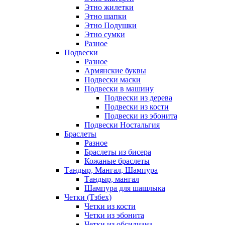
Этно жилетки
Этно шапки
Этно Подушки
Этно сумки
Разное
Подвески
Разное
Армянские буквы
Подвески маски
Подвески в машину
Подвески из дерева
Подвески из кости
Подвески из эбонита
Подвески Ностальгия
Браслеты
Разное
Браслеты из бисера
Кожаные браслеты
Тандыр, Мангал, Шампура
Тандыр, мангал
Шампура для шашлыка
Четки (Тзбех)
Четки из кости
Четки из эбонита
Четки из обсидиана