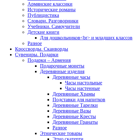
Армянские классики
Исторические романы
Публицистика
Словари. Разговорники
Учебники. Самоучители
Детские книги
Для дошкольников<br> и младших классов
Разное
Кроссворды. Сканворды
Сувениры. Подарки
Подарки – Армения
Подарочные монеты
Деревянные изделия
Деревянные часы
Часы настольные
Часы настенные
Деревянные Храмы
Подставки для напитков
Деревянные Тарелки
Деревянные Вазы
Деревянные Кресты
Деревянные Гранаты
Разное
Этнические товары
Этно скатерти