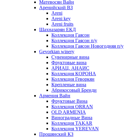
Матевосян Вайн
Аренийский ВЗ
Areni
Areni key
Areni fruits
Шахназарян ЕКД
Коллекция Гаясон
Коллекция Гаясон п/у
Коллекция Гаясон Новогодняя п/у
Gevorkian winery
Сувенирные вина
Фруктовые вина
АРИАЦ. АНАИС
Коллекция КОРОНА
Коллекция Геворкян
Крепленые вина
Абрикосовый Бренди
Армения Вайн
Фруктовые Вина
Коллекция ORRAN
OLD ARMENIA
Виноградные Вина
Коллекция TAKAR
Коллекция YEREVAN
Прошянский КЗ