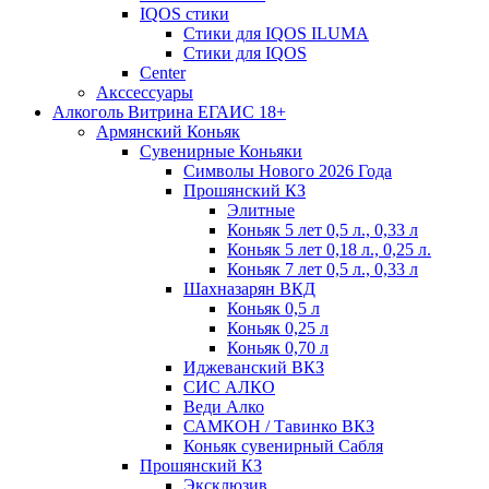
IQOS стики
Стики для IQOS ILUMA
Стики для IQOS
Сenter
Акссессуары
Алкоголь Витрина ЕГАИС 18+
Армянский Коньяк
Сувенирные Коньяки
Символы Нового 2026 Года
Прошянский КЗ
Элитные
Коньяк 5 лет 0,5 л., 0,33 л
Коньяк 5 лет 0,18 л., 0,25 л.
Коньяк 7 лет 0,5 л., 0,33 л
Шахназарян ВКД
Коньяк 0,5 л
Коньяк 0,25 л
Коньяк 0,70 л
Иджеванский ВКЗ
СИС АЛКО
Веди Алко
САМКОН / Тавинко ВКЗ
Коньяк сувенирный Сабля
Прошянский КЗ
Эксклюзив