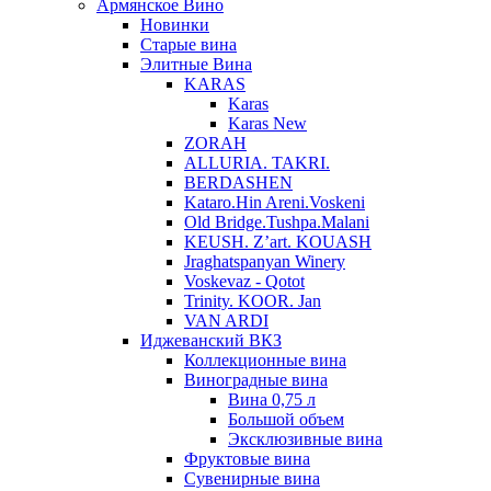
Армянское Вино
Новинки
Старые вина
Элитные Вина
KARAS
Karas
Karas New
ZORAH
ALLURIA. TAKRI.
BERDASHEN
Kataro.Hin Areni.Voskeni
Old Bridge.Tushpa.Malani
KEUSH. Z’art. KOUASH
Jraghatspanyan Winery
Voskevaz - Qotot
Trinity. KOOR. Jan
VAN ARDI
Иджеванский ВКЗ
Коллекционные вина
Виноградные вина
Вина 0,75 л
Большой объем
Эксклюзивные вина
Фруктовые вина
Cувенирные вина