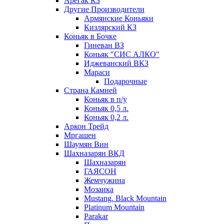
Арегак КЗ
Другие Производители
Армянские Коньяки
Кизлярский КЗ
Коньяк в Бочке
Гиневан ВЗ
Коньяк "СИС АЛКО"
Иджеванский ВКЗ
Мараси
Подарочные
Страна Камней
Коньяк в п/у
Коньяк 0,5 л.
Коньяк 0,2 л.
Аркон Трейд
Мргашен
Шаумян Вин
Шахназарян ВКД
Шахназарян
ГАЯСОН
Жемчужина
Мозаика
Mustang. Black Mountain
Platinum Mountain
Parakar