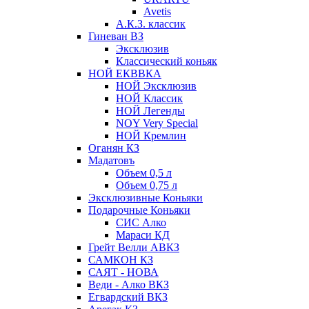
Avetis
А.К.З. классик
Гиневан ВЗ
Эксклюзив
Классический коньяк
НОЙ ЕКВВКА
НОЙ Эксклюзив
НОЙ Классик
НОЙ Легенды
NOY Very Speсial
НОЙ Кремлин
Оганян КЗ
Мадатовъ
Объем 0,5 л
Объем 0,75 л
Эксклюзивные Коньяки
Подарочные Коньяки
СИС Алко
Мараси КД
Грейт Велли АВКЗ
САМКОН КЗ
САЯТ - НОВА
Веди - Алко ВКЗ
Егвардский ВКЗ