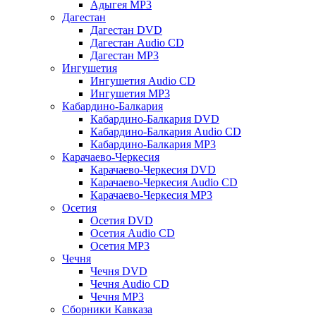
Адыгея MP3
Дагестан
Дагестан DVD
Дагестан Audio CD
Дагестан MP3
Ингушетия
Ингушетия Audio CD
Ингушетия MP3
Кабардино-Балкария
Кабардино-Балкария DVD
Кабардино-Балкария Audio CD
Кабардино-Балкария MP3
Карачаево-Черкесия
Карачаево-Черкесия DVD
Карачаево-Черкесия Audio CD
Карачаево-Черкесия MP3
Осетия
Осетия DVD
Осетия Audio CD
Осетия MP3
Чечня
Чечня DVD
Чечня Audio CD
Чечня MP3
Сборники Кавказа