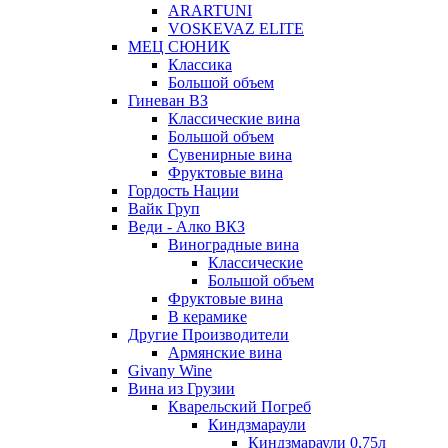
ARARTUNI
VOSKEVAZ ELITE
МЕЦ СЮНИК
Классика
Большой объем
Гиневан ВЗ
Классические вина
Большой объем
Сувенирные вина
Фруктовые вина
Гордость Нации
Вайк Груп
Веди - Алко ВКЗ
Виноградные вина
Классические
Большой объем
Фруктовые вина
В керамике
Другие Производители
Армянские вина
Givany Wine
Вина из Грузии
Кварельский Погреб
Киндзмараули
Киндзмараули 0,75л