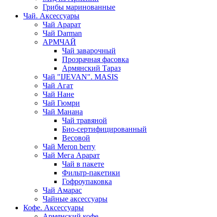
Грибы маринованные
Чай. Аксессуары
Чай Арарат
Чай Darman
АРМЧАЙ
Чай заварочный
Прозрачная фасовка
Армянский Тараз
Чай "IJEVAN". MASIS
Чай Агат
Чай Нане
Чай Гюмри
Чай Манана
Чай травяной
Био-сертифицированный
Весовой
Чай Meron berry
Чай Мега Арарат
Чай в пакете
Фильтр-пакетики
Гофроупаковка
Чай Амарас
Чайные аксессуары
Кофе. Аксессуары
Армянский кофе