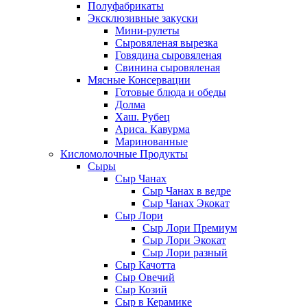
Полуфабрикаты
Эксклюзивные закуски
Мини-рулеты
Сыровяленая вырезка
Говядина сыровяленая
Свинина сыровяленая
Мясные Консервации
Готовые блюда и обеды
Долма
Хаш. Рубец
Ариса. Кавурма
Маринованные
Кисломолочные Продукты
Сыры
Сыр Чанах
Сыр Чанах в ведре
Сыр Чанах Экокат
Сыр Лори
Сыр Лори Премиум
Сыр Лори Экокат
Сыр Лори разный
Сыр Качотта
Сыр Овечий
Сыр Козий
Сыр в Керамике