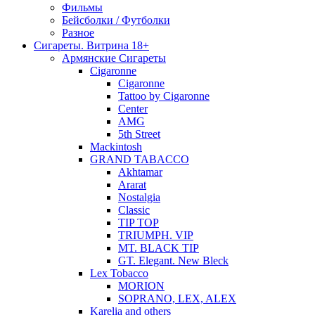
Фильмы
Бейсболки / Футболки
Разное
Сигареты. Витрина 18+
Армянские Сигареты
Cigaronne
Cigaronne
Tattoo by Cigaronne
Center
AMG
5th Street
Mackintosh
GRAND TABACCO
Akhtamar
Ararat
Nostalgia
Classic
TIP TOP
TRIUMPH. VIP
MT. BLACK TIP
GT. Elegant. New Bleck
Lex Tobacco
MORION
SOPRANO, LEX, ALEX
Karelia and others