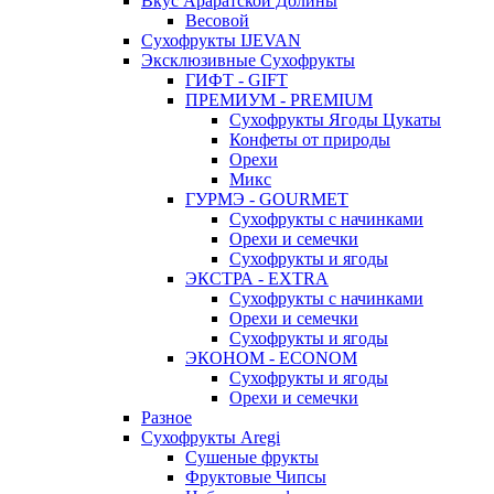
Вкус Араратской Долины
Весовой
Сухофрукты IJEVAN
Эксклюзивные Сухофрукты
ГИФТ - GIFT
ПРЕМИУМ - PREMIUM
Сухофрукты Ягоды Цукаты
Конфеты от природы
Орехи
Микс
ГУРМЭ - GOURMET
Сухофрукты с начинками
Орехи и семечки
Сухофрукты и ягоды
ЭКСТРА - EXTRA
Сухофрукты с начинками
Орехи и семечки
Сухофрукты и ягоды
ЭКОНОМ - ECONOM
Сухофрукты и ягоды
Орехи и семечки
Разное
Сухофрукты Aregi
Сушеные фрукты
Фруктовые Чипсы