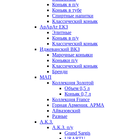
Коньяк в п/у
Коньяк в тубе
Спиртные напитки
Классический коньяк
АрАрАт ЕКЗ
Элитные
Коньяк в п/у
Классический коньяк
Иджеванский ВКЗ
Марочные коньяки
Коньяки п/у
Классический коньяк
Бренди
МАП
Коллекция Золотой
Объем 0,5 л
Коньяк 0,7 л
Коллекция France
Горная Армения. АРМА
Айвазовский
Разные
А.К.З.
А.К.З. п/у
Grand Sargis
URARTU