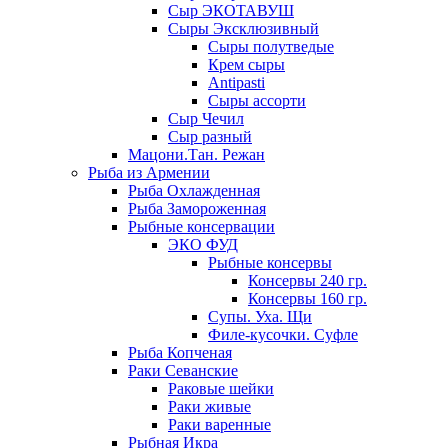
Сыр ЭКОТАВУШ
Сыры Эксклюзивный
Сыры полутведые
Крем сыры
Antipasti
Сыры ассорти
Сыр Чечил
Сыр разный
Мацони.Тан. Режан
Рыба из Армении
Рыба Охлажденная
Рыба Замороженная
Рыбные консервации
ЭКО ФУД
Рыбные консервы
Консервы 240 гр.
Консервы 160 гр.
Супы. Уха. Щи
Филе-кусочки. Суфле
Рыба Копченая
Раки Севанские
Раковые шейки
Раки живые
Раки варенные
Рыбная Икра