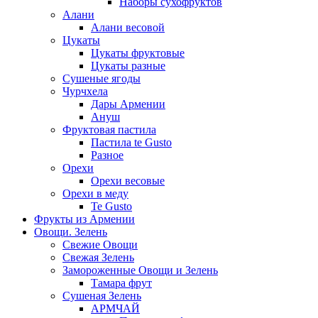
Наборы сухофруктов
Алани
Алани весовой
Цукаты
Цукаты фруктовые
Цукаты разные
Сушеные ягоды
Чурчхела
Дары Армении
Ануш
Фруктовая пастила
Пастила te Gusto
Разное
Орехи
Орехи весовые
Орехи в меду
Te Gusto
Фрукты из Армении
Овощи. Зелень
Свежие Овощи
Свежая Зелень
Замороженные Овощи и Зелень
Тамара фрут
Сушеная Зелень
АРМЧАЙ