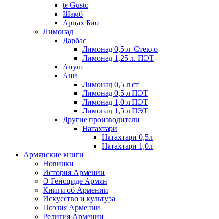
te Gusto
Шамб
Арцах Био
Лимонад
Дарбас
Лимонад 0,5 л. Стекло
Лимонад 1,25 л. ПЭТ
Ануш
Ани
Лимонад 0,5 л ст
Лимонад 0,5 л ПЭТ
Лимонад 1,0 л ПЭТ
Лимонад 1,5 л ПЭТ
Другие производители
Натахтари
Натахтари 0,5л
Натахтари 1,0л
Армянские книги
Новинки
История Армении
О Геноциде Армян
Книги об Армении
Иcкусство и культура
Поэзия Армении
Религия Армении