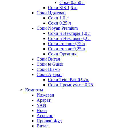
Соки 0,250 л
Соки SIS 1,6 л.
Соки Иджеван
Соки 1.0 л
Соки 0.25 л
Соки Noyan Premium
Соки и Нектары 1,0 л
Соки и Нектары 0,2 л
Соки стекло 0,75 л
Соки стекло 0,25 л
Соки Органик
Соки Витал
Соки te Gusto
Соки Шамб
Соки Арарат
Соки Tetra Pak 0,97л.
Соки Премиум ст. 0,75
Компоты
Иджеван
Арарат
YAN
Ноян
Агроянс
Прошян Фуд
Витал