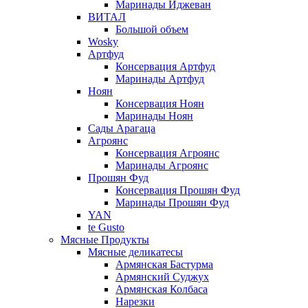
Маринады Иджеван
ВИТАЛ
Большой объем
Wosky
Артфуд
Консервация Артфуд
Маринады Артфуд
Ноян
Консервация Ноян
Маринады Ноян
Сады Арагаца
Агроянс
Консервация Агроянс
Маринады Агроянс
Прошян Фуд
Консервация Прошян Фуд
Маринады Прошян Фуд
YAN
te Gusto
Мясные Продукты
Мясные деликатесы
Армянская Бастурма
Армянский Суджух
Армянская Колбаса
Нарезки