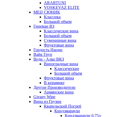
ARARTUNI
VOSKEVAZ ELITE
МЕЦ СЮНИК
Классика
Большой объем
Гиневан ВЗ
Классические вина
Большой объем
Сувенирные вина
Фруктовые вина
Гордость Нации
Вайк Груп
Веди - Алко ВКЗ
Виноградные вина
Классические
Большой объем
Фруктовые вина
В керамике
Другие Производители
Армянские вина
Givany Wine
Вина из Грузии
Кварельский Погреб
Киндзмараули
Киндзмараули 0,75л