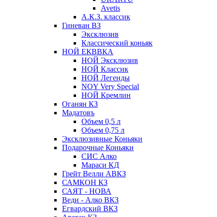
Avetis
А.К.З. классик
Гиневан ВЗ
Эксклюзив
Классический коньяк
НОЙ ЕКВВКА
НОЙ Эксклюзив
НОЙ Классик
НОЙ Легенды
NOY Very Speсial
НОЙ Кремлин
Оганян КЗ
Мадатовъ
Объем 0,5 л
Объем 0,75 л
Эксклюзивные Коньяки
Подарочные Коньяки
СИС Алко
Мараси КД
Грейт Велли АВКЗ
САМКОН КЗ
САЯТ - НОВА
Веди - Алко ВКЗ
Егвардский ВКЗ