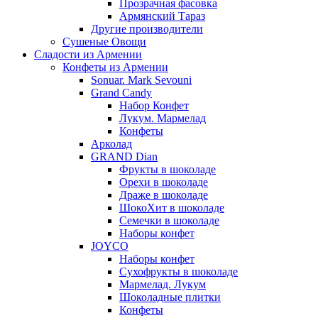
Прозрачная фасовка
Армянский Тараз
Другие производители
Сушеные Овощи
Сладости из Армении
Конфеты из Армении
Sonuar. Mark Sevouni
Grand Candy
Набор Конфет
Лукум. Мармелад
Конфеты
Арколад
GRAND Dian
Фрукты в шоколаде
Орехи в шоколаде
Драже в шоколаде
ШокоХит в шоколаде
Семечки в шоколаде
Наборы конфет
JOYCO
Наборы конфет
Сухофрукты в шоколаде
Мармелад. Лукум
Шоколадные плитки
Конфеты