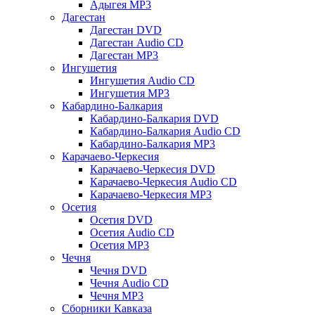
Адыгея MP3
Дагестан
Дагестан DVD
Дагестан Audio CD
Дагестан MP3
Ингушетия
Ингушетия Audio CD
Ингушетия MP3
Кабардино-Балкария
Кабардино-Балкария DVD
Кабардино-Балкария Audio CD
Кабардино-Балкария MP3
Карачаево-Черкесия
Карачаево-Черкесия DVD
Карачаево-Черкесия Audio CD
Карачаево-Черкесия MP3
Осетия
Осетия DVD
Осетия Audio CD
Осетия MP3
Чечня
Чечня DVD
Чечня Audio CD
Чечня MP3
Сборники Кавказа