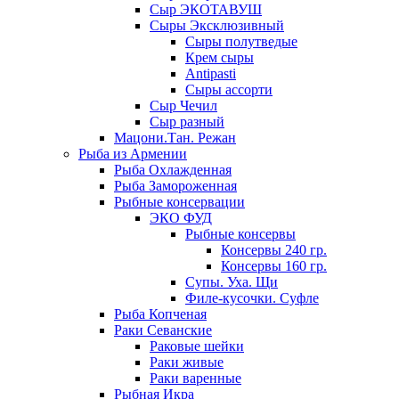
Сыр ЭКОТАВУШ
Сыры Эксклюзивный
Сыры полутведые
Крем сыры
Antipasti
Сыры ассорти
Сыр Чечил
Сыр разный
Мацони.Тан. Режан
Рыба из Армении
Рыба Охлажденная
Рыба Замороженная
Рыбные консервации
ЭКО ФУД
Рыбные консервы
Консервы 240 гр.
Консервы 160 гр.
Супы. Уха. Щи
Филе-кусочки. Суфле
Рыба Копченая
Раки Севанские
Раковые шейки
Раки живые
Раки варенные
Рыбная Икра