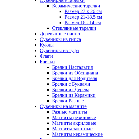
Сувенирные тарелки
Керамические тарелки
Размер 27 х 26 см
Размер 21-18,5 см
Размер 16 - 14 см
Стеклянные тарелки
Деревянные панно
Сувениры из гипса
Куклы
Сувениры из туфа
Флаги
Брелки
Брелки Настальгия
Брелки из Обсидиана
Брелки для Водителя
Брелки с Буквами
Брелки из Дерева
Брелки из Керамики
Брелки Разные
Сувениры на магните
Разные магниты
Магниты резиновые
Магниты акриловые
Магниты закатные
Магниты керамические