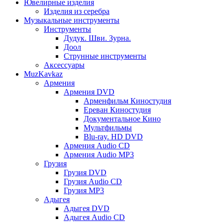
Ювелирные изделия
Изделия из серебра
Музыкальные инструменты
Инструменты
Дудук. Шви. Зурна.
Доол
Струнные инструменты
Аксессуары
MuzKavkaz
Армения
Армения DVD
Арменфильм Киностудия
Ереван Киностудия
Документальное Кино
Мультфильмы
Blu-ray. HD DVD
Армения Audio CD
Армения Audio MP3
Грузия
Грузия DVD
Грузия Audio CD
Грузия MP3
Адыгея
Адыгея DVD
Адыгея Audio CD