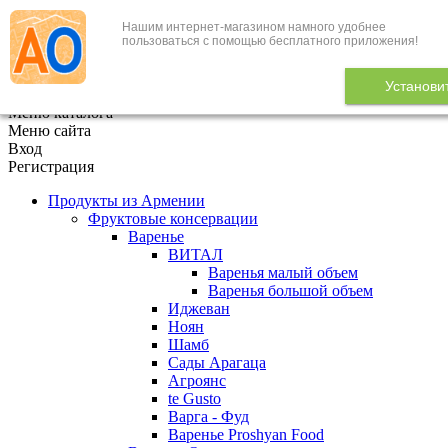
Нашим интернет-магазином намного удобнее
+7 (495) 646-888-1
пользоваться с помощью бесплатного приложения!
В корзине
0
товаров
Установи
x
Меню каталога
Меню сайта
Вход
Регистрация
Продукты из Армении
Фруктовые консервации
Варенье
ВИТАЛ
Варенья малый объем
Варенья большой объем
Иджеван
Ноян
Шамб
Сады Арагаца
Агроянс
te Gusto
Варга - Фуд
Варенье Proshyan Food