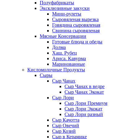
Полуфабрикаты
Эксклюзивные закуски
Мини-рулеты
Сыровяленая вырезка
Говядина сыровяленая
Свинина сыровяленая
Мясные Консервации
Готовые блюда и обеды
Долма
Хаш. Рубец
Ариса. Кавурма
Маринованные
Кисломолочные Продукты
Сыры
Сыр Чанах
Сыр Чанах в ведре
Сыр Чанах Экокат
Сыр Лори
Сыр Лори Премиум
Сыр Лори Экокат
Сыр Лори разный
Сыр Качотта
Сыр Овечий
Сыр Козий
Сыр в Керамике