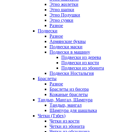
Этно жилетки
Этно шапки
Этно Подушки
Этно сумки
Разное
Подвески
Разное
Армянские буквы
Подвески маски
Подвески в машину
Подвески из дерева
Подвески из кости
Подвески из эбонита
Подвески Ностальгия
Браслеты
Разное
Браслеты из бисера
Кожаные браслеты
Тандыр, Мангал, Шампура
Тандыр, мангал
Шампура для шашлыка
Четки (Тзбех)
Четки из кости
Четки из эбонита
Четки из обсидиана