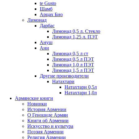
te Gusto
Шамб
Арцах Био
Лимонад
Дарбас
Лимонад 0,5 л. Стекло
Лимонад 1,25 л. ПЭТ
Ануш
Ани
Лимонад 0,5 л ст
Лимонад 0,5 л ПЭТ
Лимонад 1,0 л ПЭТ
Лимонад 1,5 л ПЭТ
Другие производители
Натахтари
Натахтари 0,5л
Натахтари 1,0л
Армянские книги
Новинки
История Армении
О Геноциде Армян
Книги об Армении
Иcкусство и культура
Поэзия Армении
Религия Армении