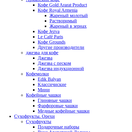
Кофе Gold Ararat Product
Кофе Royal Armenia
Жареный молотый
Растворимый
Жареный в зернах
Кофе Jezva
Le Café Paris
Кофе Grounds
Другие производители
джезва для кофе
Джезва
Джезва с песком
Джезва индукционной
Кофемолки
Edik Balyan
Классичиские
Мини
Кофейные чашки
Глиняные чашки
Фарфоровые чашки
Медные кофейные чашки
Сухофрукты. Орехи
Сухофрукты
Подарочные наборы