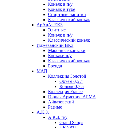
Коньяк в п/у
Коньяк в тубе
Спиртные напитки
Классический коньяк
АрАрАт ЕКЗ
Элитные
Коньяк в п/у
Классический коньяк
Иджеванский ВКЗ
Марочные коньяки
Коньяки п/у
Классический коньяк
Бренди
МАП
Коллекция Золотой
Объем 0,5 л
Коньяк 0,7 л
Коллекция France
Горная Армения. АРМА
Айвазовский
Разные
А.К.З.
А.К.З. п/у
Grand Sargis
URARTU