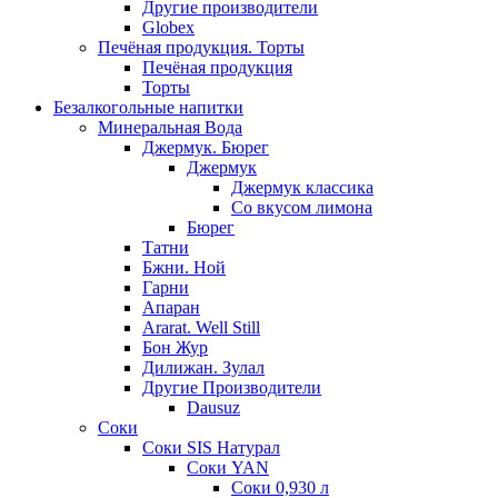
Другие производители
Globex
Печёная продукция. Торты
Печёная продукция
Торты
Безалкогольные напитки
Минеральная Вода
Джермук. Бюрег
Джермук
Джермук классика
Со вкусом лимона
Бюрег
Татни
Бжни. Ной
Гарни
Апаран
Ararat. Well Still
Бон Жур
Дилижан. Зулал
Другие Производители
Dausuz
Соки
Соки SIS Натурал
Соки YAN
Соки 0,930 л