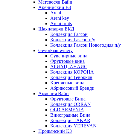
Матевосян Вайн
Аренийский ВЗ
Areni
Areni key
Areni fruits
Шахназарян ЕКД
Коллекция Гаясон
Коллекция Гаясон п/у
Коллекция Гаясон Новогодняя п/у
Gevorkian winery
Сувенирные вина
Фруктовые вина
АРИАЦ. АНАИС
Коллекция КОРОНА
Коллекция Геворкян
Крепленые вина
Абрикосовый Бренди
Армения Вайн
Фруктовые Вина
Коллекция ORRAN
OLD ARMENIA
Виноградные Вина
Коллекция TAKAR
Коллекция YEREVAN
Прошянский КЗ