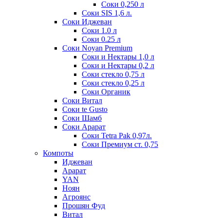
Соки 0,250 л
Соки SIS 1,6 л.
Соки Иджеван
Соки 1.0 л
Соки 0.25 л
Соки Noyan Premium
Соки и Нектары 1,0 л
Соки и Нектары 0,2 л
Соки стекло 0,75 л
Соки стекло 0,25 л
Соки Органик
Соки Витал
Соки te Gusto
Соки Шамб
Соки Арарат
Соки Tetra Pak 0,97л.
Соки Премиум ст. 0,75
Компоты
Иджеван
Арарат
YAN
Ноян
Агроянс
Прошян Фуд
Витал