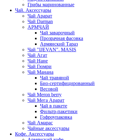
Грибы маринованные
Чай. Аксессуары
Чай Арарат
Чай Darman
АРМЧАЙ
Чай заварочный
Прозрачная фасовка
Армянский Тараз
Чай "IJEVAN". MASIS
Чай Агат
Чай Нане
Чай Гюмри
Чай Манана
Чай травяной
Био-сертифицированный
Весовой
Чай Meron berry
Чай Мега Арарат
Чай в пакете
Фильтр-пакетики
Гофроупаковка
Чай Амарас
Чайные аксессуары
Кофе. Аксессуары
Армянский кофе