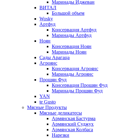
Маринады Иджеван
ВИТАЛ
Большой объем
Wosky
Артфуд
Консервация Артфуд
Маринады Артфуд
Ноян
Консервация Ноян
Маринады Ноян
Сады Арагаца
Агроянс
Консервация Агроянс
Маринады Агроянс
Прошян Фуд
Консервация Прошян Фуд
Маринады Прошян Фуд
YAN
te Gusto
Мясные Продукты
Мясные деликатесы
Армянская Бастурма
Армянский Суджух
Армянская Колбаса
Нарезки