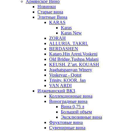
Армянское Вино
Новинки
Старые вина
Элитные Вина
KARAS
Karas
Karas New
ZORAH
ALLURIA. TAKRI.
BERDASHEN
Kataro.Hin Areni.Voskeni
Old Bridge.Tushpa.Malani
KEUSH. Z’art. KOUASH
Jraghatspanyan Winery
Voskevaz - Qotot
Trinity. KOOR. Jan
VAN ARDI
Иджеванский ВКЗ
Коллекционные вина
Виноградные вина
Вина 0,75 л
Большой объем
Эксклюзивные вина
Фруктовые вина
Cувенирные вина