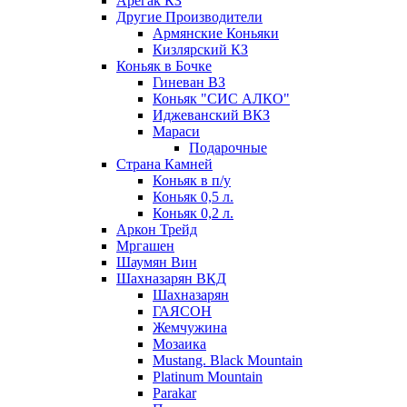
Арегак КЗ
Другие Производители
Армянские Коньяки
Кизлярский КЗ
Коньяк в Бочке
Гиневан ВЗ
Коньяк "СИС АЛКО"
Иджеванский ВКЗ
Мараси
Подарочные
Страна Камней
Коньяк в п/у
Коньяк 0,5 л.
Коньяк 0,2 л.
Аркон Трейд
Мргашен
Шаумян Вин
Шахназарян ВКД
Шахназарян
ГАЯСОН
Жемчужина
Мозаика
Mustang. Black Mountain
Platinum Mountain
Parakar