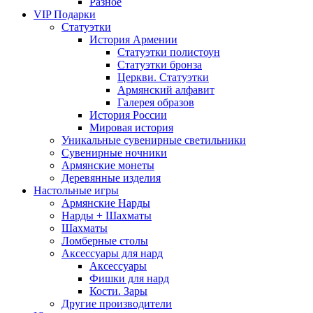
Разное
VIP Подарки
Статуэтки
История Армении
Статуэтки полистоун
Статуэтки бронза
Церкви. Статуэтки
Армянский алфавит
Галерея образов
История России
Мировая история
Уникальные сувенирные светильники
Сувенирные ночники
Армянские монеты
Деревянные изделия
Настольные игры
Армянские Нарды
Нарды + Шахматы
Шахматы
Ломберные столы
Аксессуары для нард
Аксессуары
Фишки для нард
Кости. Зары
Другие производители