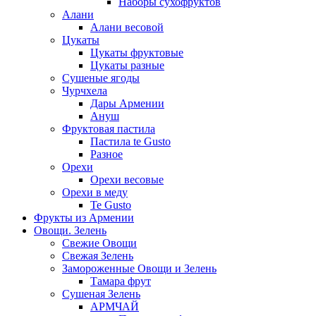
Наборы сухофруктов
Алани
Алани весовой
Цукаты
Цукаты фруктовые
Цукаты разные
Сушеные ягоды
Чурчхела
Дары Армении
Ануш
Фруктовая пастила
Пастила te Gusto
Разное
Орехи
Орехи весовые
Орехи в меду
Te Gusto
Фрукты из Армении
Овощи. Зелень
Свежие Овощи
Свежая Зелень
Замороженные Овощи и Зелень
Тамара фрут
Сушеная Зелень
АРМЧАЙ