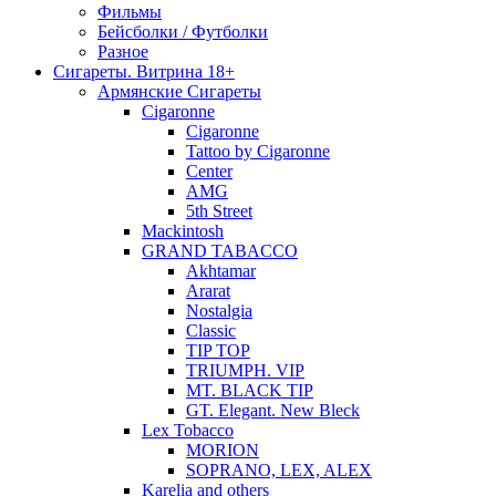
Фильмы
Бейсболки / Футболки
Разное
Сигареты. Витрина 18+
Армянские Сигареты
Cigaronne
Cigaronne
Tattoo by Cigaronne
Center
AMG
5th Street
Mackintosh
GRAND TABACCO
Akhtamar
Ararat
Nostalgia
Classic
TIP TOP
TRIUMPH. VIP
MT. BLACK TIP
GT. Elegant. New Bleck
Lex Tobacco
MORION
SOPRANO, LEX, ALEX
Karelia and others