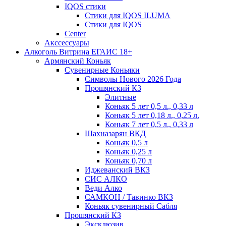
IQOS стики
Стики для IQOS ILUMA
Стики для IQOS
Сenter
Акссессуары
Алкоголь Витрина ЕГАИС 18+
Армянский Коньяк
Сувенирные Коньяки
Символы Нового 2026 Года
Прошянский КЗ
Элитные
Коньяк 5 лет 0,5 л., 0,33 л
Коньяк 5 лет 0,18 л., 0,25 л.
Коньяк 7 лет 0,5 л., 0,33 л
Шахназарян ВКД
Коньяк 0,5 л
Коньяк 0,25 л
Коньяк 0,70 л
Иджеванский ВКЗ
СИС АЛКО
Веди Алко
САМКОН / Тавинко ВКЗ
Коньяк сувенирный Сабля
Прошянский КЗ
Эксклюзив