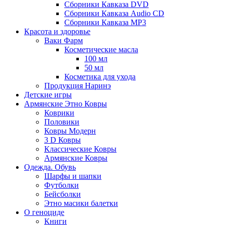
Сборники Кавказа DVD
Сборники Кавказа Audio CD
Сборники Кавказа MP3
Красота и здоровье
Ваки Фарм
Косметические масла
100 мл
50 мл
Косметика для ухода
Продукция Наринэ
Детские игры
Армянские Этно Ковры
Коврики
Половики
Ковры Модерн
3 D Ковры
Классические Ковры
Армянские Ковры
Одежда. Обувь
Шарфы и шапки
Футболки
Бейсболки
Этно масики балетки
О геноциде
Книги