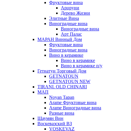
Фруктовые вина
Арцруни
Дерево Жизни
Элитные Вина
Виноградные вина
Виноградные вина
Арт Палас
МАРАН Винный Дом
Фруктовые вина
Виноградные вина
Вино в керамике
Вино в керамике
Вино в керамике п/у
Гетнатун Торговый Дом
GETNATOUN
GETNATOUN NEW
TIRANI. OLD CHINARI
МАП
Noyan Tapan
Arame Фруктовые вина
Arame Виноградные вина
Разные вина
Шаумян Вин
Воскевазский ВЗ
VOSKEVAZ