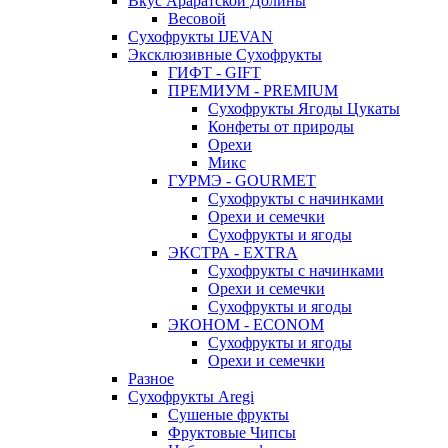
Вкус Араратской Долины
Весовой
Сухофрукты IJEVAN
Эксклюзивные Сухофрукты
ГИФТ - GIFT
ПРЕМИУМ - PREMIUM
Сухофрукты Ягоды Цукаты
Конфеты от природы
Орехи
Микс
ГУРМЭ - GOURMET
Сухофрукты с начинками
Орехи и семечки
Сухофрукты и ягоды
ЭКСТРА - EXTRA
Сухофрукты с начинками
Орехи и семечки
Сухофрукты и ягоды
ЭКОНОМ - ECONOM
Сухофрукты и ягоды
Орехи и семечки
Разное
Сухофрукты Aregi
Сушеные фрукты
Фруктовые Чипсы