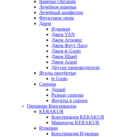
Варенье Органик
Лечебное варенье
Лечебный конфитюр
Фруктовое пюре
Джем
Иджеван
Джем YAN
Джем Агроянс
Джем Фрут Ланд
Джем te Gusto
Джем Шамб
Джем Ararat
Другие производители
Ягоды протёртые
te Gusto
Сиропы
Дошаб
Разные сиропы
Фрукты в сиропе
Овощные Консервации
KERAKUR
Консервация KERAKUR
Маринады KERAKUR
Иджеван
Консервация Иджеван