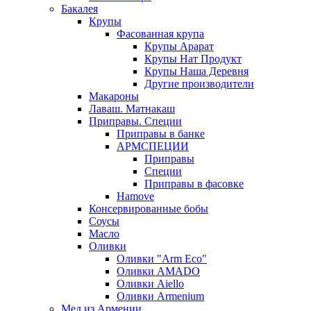
Бакалея
Крупы
Фасованная крупа
Крупы Арарат
Крупы Нат Продукт
Крупы Наша Деревня
Другие производители
Макароны
Лаваш. Матнакаш
Приправы. Специи
Приправы в банке
АРМСПЕЦИИ
Приправы
Специи
Приправы в фасовке
Hamove
Консервированные бобы
Соусы
Масло
Оливки
Оливки "Arm Eco"
Оливки AMADO
Оливки Aiello
Оливки Armenium
Мед из Армении