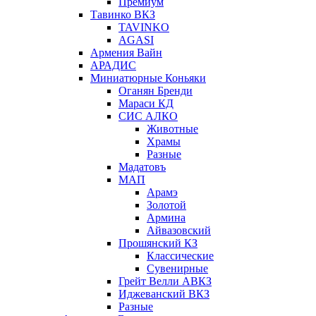
Премиум
Тавинко ВКЗ
TAVINKO
AGASI
Армения Вайн
АРАДИС
Миниатюрные Коньяки
Оганян Бренди
Мараси КД
СИС АЛКО
Животные
Храмы
Разные
Мадатовъ
МАП
Арамэ
Золотой
Армина
Айвазовский
Прошянский КЗ
Классические
Сувенирные
Грейт Велли АВКЗ
Иджеванский ВКЗ
Разные