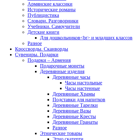
Армянские классики
Исторические романы
Публицистика
Словари. Разговорники
Учебники. Самоучители
Детские книги
Для дошкольников<br> и младших классов
Разное
Кроссворды. Сканворды
Сувениры. Подарки
Подарки – Армения
Подарочные монеты
Деревянные изделия
Деревянные часы
Часы настольные
Часы настенные
Деревянные Храмы
Подставки для напитков
Деревянные Тарелки
Деревянные Вазы
Деревянные Кресты
Деревянные Гранаты
Разное
Этнические товары
Этно скатерти