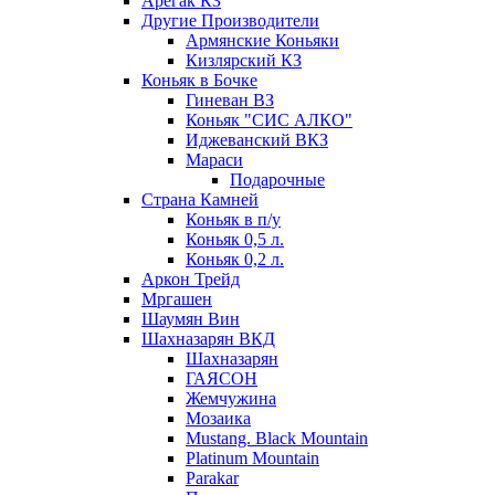
Арегак КЗ
Другие Производители
Армянские Коньяки
Кизлярский КЗ
Коньяк в Бочке
Гиневан ВЗ
Коньяк "СИС АЛКО"
Иджеванский ВКЗ
Мараси
Подарочные
Страна Камней
Коньяк в п/у
Коньяк 0,5 л.
Коньяк 0,2 л.
Аркон Трейд
Мргашен
Шаумян Вин
Шахназарян ВКД
Шахназарян
ГАЯСОН
Жемчужина
Мозаика
Mustang. Black Mountain
Platinum Mountain
Parakar