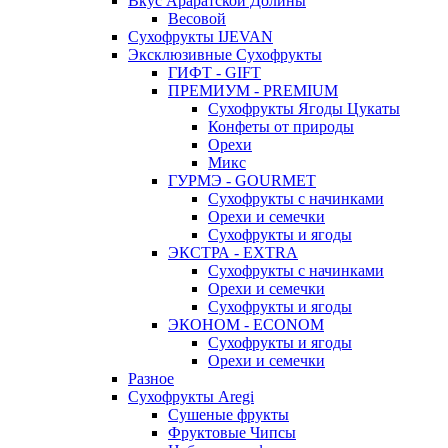
Вкус Араратской Долины
Весовой
Сухофрукты IJEVAN
Эксклюзивные Сухофрукты
ГИФТ - GIFT
ПРЕМИУМ - PREMIUM
Сухофрукты Ягоды Цукаты
Конфеты от природы
Орехи
Микс
ГУРМЭ - GOURMET
Сухофрукты с начинками
Орехи и семечки
Сухофрукты и ягоды
ЭКСТРА - EXTRA
Сухофрукты с начинками
Орехи и семечки
Сухофрукты и ягоды
ЭКОНОМ - ECONOM
Сухофрукты и ягоды
Орехи и семечки
Разное
Сухофрукты Aregi
Сушеные фрукты
Фруктовые Чипсы