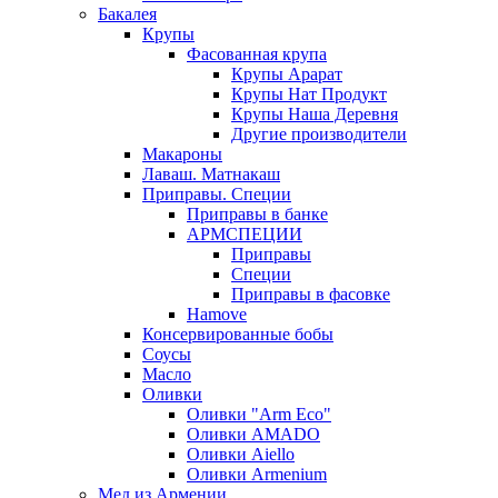
Бакалея
Крупы
Фасованная крупа
Крупы Арарат
Крупы Нат Продукт
Крупы Наша Деревня
Другие производители
Макароны
Лаваш. Матнакаш
Приправы. Специи
Приправы в банке
АРМСПЕЦИИ
Приправы
Специи
Приправы в фасовке
Hamove
Консервированные бобы
Соусы
Масло
Оливки
Оливки "Arm Eco"
Оливки AMADO
Оливки Aiello
Оливки Armenium
Мед из Армении