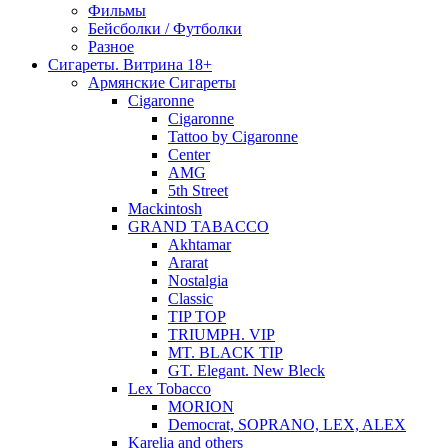
Фильмы
Бейсболки / Футболки
Разное
Сигареты. Витрина 18+
Армянские Сигареты
Cigaronne
Cigaronne
Tattoo by Cigaronne
Center
AMG
5th Street
Mackintosh
GRAND TABACCO
Akhtamar
Ararat
Nostalgia
Classic
TIP TOP
TRIUMPH. VIP
MT. BLACK TIP
GT. Elegant. New Bleck
Lex Tobacco
MORION
Democrat, SOPRANO, LEX, ALEX
Karelia and others