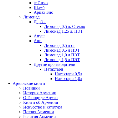
te Gusto
Шамб
Арцах Био
Лимонад
Дарбас
Лимонад 0,5 л. Стекло
Лимонад 1,25 л. ПЭТ
Ануш
Ани
Лимонад 0,5 л ст
Лимонад 0,5 л ПЭТ
Лимонад 1,0 л ПЭТ
Лимонад 1,5 л ПЭТ
Другие производители
Натахтари
Натахтари 0,5л
Натахтари 1,0л
Армянские книги
Новинки
История Армении
О Геноциде Армян
Книги об Армении
Иcкусство и культура
Поэзия Армении
Религия Армении