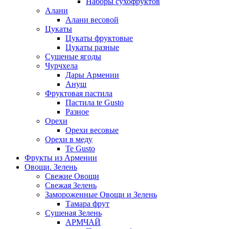
Наборы сухофруктов
Алани
Алани весовой
Цукаты
Цукаты фруктовые
Цукаты разные
Сушеные ягоды
Чурчхела
Дары Армении
Ануш
Фруктовая пастила
Пастила te Gusto
Разное
Орехи
Орехи весовые
Орехи в меду
Te Gusto
Фрукты из Армении
Овощи. Зелень
Свежие Овощи
Свежая Зелень
Замороженные Овощи и Зелень
Тамара фрут
Сушеная Зелень
АРМЧАЙ