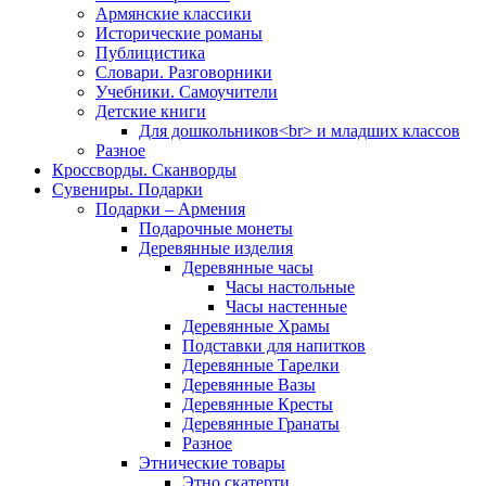
Армянские классики
Исторические романы
Публицистика
Словари. Разговорники
Учебники. Самоучители
Детские книги
Для дошкольников<br> и младших классов
Разное
Кроссворды. Сканворды
Сувениры. Подарки
Подарки – Армения
Подарочные монеты
Деревянные изделия
Деревянные часы
Часы настольные
Часы настенные
Деревянные Храмы
Подставки для напитков
Деревянные Тарелки
Деревянные Вазы
Деревянные Кресты
Деревянные Гранаты
Разное
Этнические товары
Этно скатерти