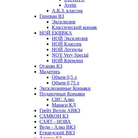
Avetis
А.К.З. классик
Гиневан ВЗ
Эксклюзив
Классический коньяк
НОЙ ЕКВВКА
НОЙ Эксклюзив
НОЙ Классик
НОЙ Легенды
NOY Very Speсial
НОЙ Кремлин
Оганян КЗ
Мадатовъ
Объем 0,5 л
Объем 0,75 л
Эксклюзивные Коньяки
Подарочные Коньяки
СИС Алко
Мараси КД
Грейт Велли АВКЗ
САМКОН КЗ
САЯТ - НОВА
Веди - Алко ВКЗ
Егвардский ВКЗ