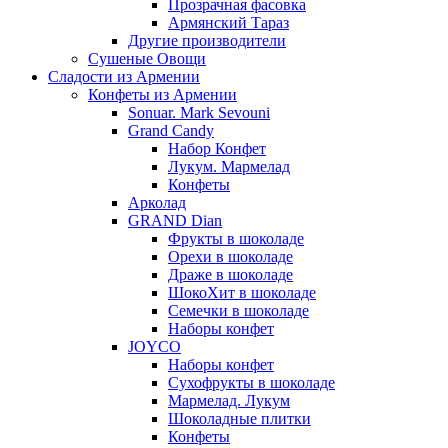
Прозрачная фасовка
Армянский Тараз
Другие производители
Сушеные Овощи
Сладости из Армении
Конфеты из Армении
Sonuar. Mark Sevouni
Grand Candy
Набор Конфет
Лукум. Мармелад
Конфеты
Арколад
GRAND Dian
Фрукты в шоколаде
Орехи в шоколаде
Драже в шоколаде
ШокоХит в шоколаде
Семечки в шоколаде
Наборы конфет
JOYCO
Наборы конфет
Сухофрукты в шоколаде
Мармелад. Лукум
Шоколадные плитки
Конфеты