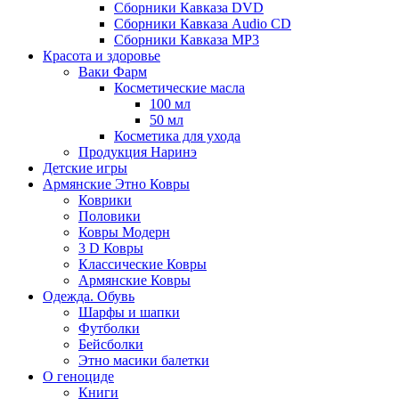
Сборники Кавказа DVD
Сборники Кавказа Audio CD
Сборники Кавказа MP3
Красота и здоровье
Ваки Фарм
Косметические масла
100 мл
50 мл
Косметика для ухода
Продукция Наринэ
Детские игры
Армянские Этно Ковры
Коврики
Половики
Ковры Модерн
3 D Ковры
Классические Ковры
Армянские Ковры
Одежда. Обувь
Шарфы и шапки
Футболки
Бейсболки
Этно масики балетки
О геноциде
Книги