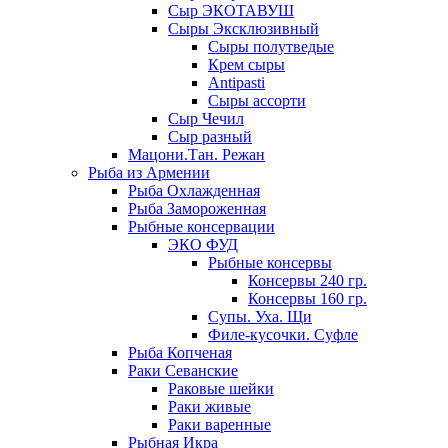
Сыр ЭКОТАВУШ
Сыры Эксклюзивный
Сыры полутведые
Крем сыры
Antipasti
Сыры ассорти
Сыр Чечил
Сыр разный
Мацони.Тан. Режан
Рыба из Армении
Рыба Охлажденная
Рыба Замороженная
Рыбные консервации
ЭКО ФУД
Рыбные консервы
Консервы 240 гр.
Консервы 160 гр.
Супы. Уха. Щи
Филе-кусочки. Суфле
Рыба Копченая
Раки Севанские
Раковые шейки
Раки живые
Раки варенные
Рыбная Икра