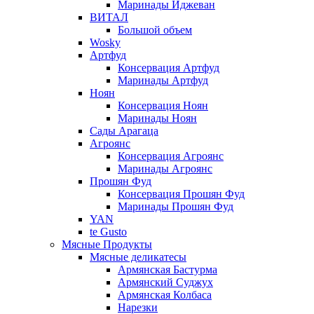
Маринады Иджеван
ВИТАЛ
Большой объем
Wosky
Артфуд
Консервация Артфуд
Маринады Артфуд
Ноян
Консервация Ноян
Маринады Ноян
Сады Арагаца
Агроянс
Консервация Агроянс
Маринады Агроянс
Прошян Фуд
Консервация Прошян Фуд
Маринады Прошян Фуд
YAN
te Gusto
Мясные Продукты
Мясные деликатесы
Армянская Бастурма
Армянский Суджух
Армянская Колбаса
Нарезки