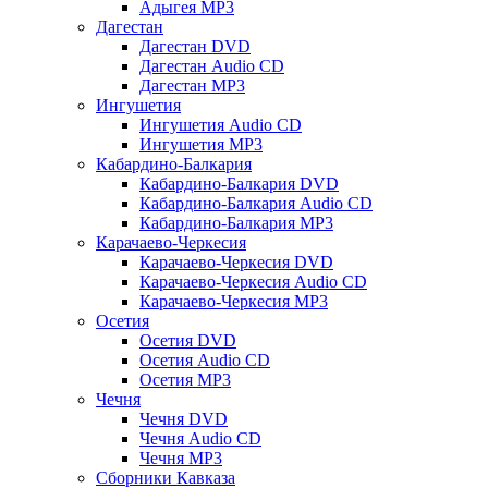
Адыгея MP3
Дагестан
Дагестан DVD
Дагестан Audio CD
Дагестан MP3
Ингушетия
Ингушетия Audio CD
Ингушетия MP3
Кабардино-Балкария
Кабардино-Балкария DVD
Кабардино-Балкария Audio CD
Кабардино-Балкария MP3
Карачаево-Черкесия
Карачаево-Черкесия DVD
Карачаево-Черкесия Audio CD
Карачаево-Черкесия MP3
Осетия
Осетия DVD
Осетия Audio CD
Осетия MP3
Чечня
Чечня DVD
Чечня Audio CD
Чечня MP3
Сборники Кавказа