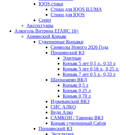
IQOS стики
Стики для IQOS ILUMA
Стики для IQOS
Сenter
Акссессуары
Алкоголь Витрина ЕГАИС 18+
Армянский Коньяк
Сувенирные Коньяки
Символы Нового 2026 Года
Прошянский КЗ
Элитные
Коньяк 5 лет 0,5 л., 0,33 л
Коньяк 5 лет 0,18 л., 0,25 л.
Коньяк 7 лет 0,5 л., 0,33 л
Шахназарян ВКД
Коньяк 0,5 л
Коньяк 0,25 л
Коньяк 0,70 л
Иджеванский ВКЗ
СИС АЛКО
Веди Алко
САМКОН / Тавинко ВКЗ
Коньяк сувенирный Сабля
Прошянский КЗ
Эксклюзив