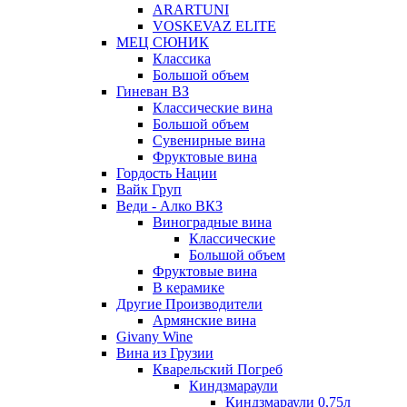
ARARTUNI
VOSKEVAZ ELITE
МЕЦ СЮНИК
Классика
Большой объем
Гиневан ВЗ
Классические вина
Большой объем
Сувенирные вина
Фруктовые вина
Гордость Нации
Вайк Груп
Веди - Алко ВКЗ
Виноградные вина
Классические
Большой объем
Фруктовые вина
В керамике
Другие Производители
Армянские вина
Givany Wine
Вина из Грузии
Кварельский Погреб
Киндзмараули
Киндзмараули 0,75л