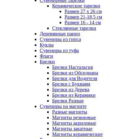
Сувенирные тарелки
Керамические тарелки
Размер 27 х 26 см
Размер 21-18,5 см
Размер 16 - 14 см
Стеклянные тарелки
Деревянные панно
Сувениры из гипса
Куклы
Сувениры из туфа
Флаги
Брелки
Брелки Настальгия
Брелки из Обсидиана
Брелки для Водителя
Брелки с Буквами
Брелки из Дерева
Брелки из Керамики
Брелки Разные
Сувениры на магните
Разные магниты
Магниты резиновые
Магниты акриловые
Магниты закатные
Магниты керамические