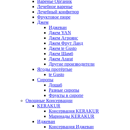
Варенье Органик
Лечебное варенье
Лечебный конфитюр
Фруктовое пюре
Джем
Иджеван
Джем YAN
Джем Агроянс
Джем Фрут Ланд
Джем te Gusto
Джем Шамб
Джем Ararat
Другие производители
Ягоды протёртые
te Gusto
Сиропы
Дошаб
Разные сиропы
Фрукты в сиропе
Овощные Консервации
KERAKUR
Консервация KERAKUR
Маринады KERAKUR
Иджеван
Консервация Иджеван