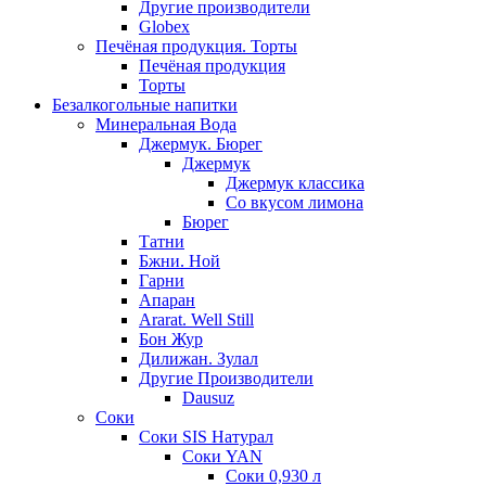
Другие производители
Globex
Печёная продукция. Торты
Печёная продукция
Торты
Безалкогольные напитки
Минеральная Вода
Джермук. Бюрег
Джермук
Джермук классика
Со вкусом лимона
Бюрег
Татни
Бжни. Ной
Гарни
Апаран
Ararat. Well Still
Бон Жур
Дилижан. Зулал
Другие Производители
Dausuz
Соки
Соки SIS Натурал
Соки YAN
Соки 0,930 л