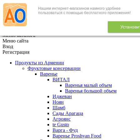
Нашим интернет-магазином намного удобнее
+7 (495) 646-888-1
пользоваться с помощью бесплатного приложения!
В корзине
0
товаров
Установи
x
Меню каталога
Меню сайта
Вход
Регистрация
Продукты из Армении
Фруктовые консервации
Варенье
ВИТАЛ
Варенья малый объем
Варенья большой объем
Иджеван
Ноян
Шамб
Сады Арагаца
Агроянс
te Gusto
Варга - Фуд
Варенье Proshyan Food