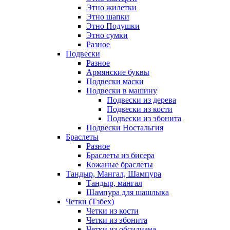
Этно жилетки
Этно шапки
Этно Подушки
Этно сумки
Разное
Подвески
Разное
Армянские буквы
Подвески маски
Подвески в машину
Подвески из дерева
Подвески из кости
Подвески из эбонита
Подвески Ностальгия
Браслеты
Разное
Браслеты из бисера
Кожаные браслеты
Тандыр, Мангал, Шампура
Тандыр, мангал
Шампура для шашлыка
Четки (Тзбех)
Четки из кости
Четки из эбонита
Четки из обсидиана