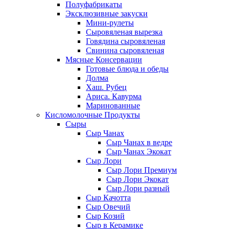
Полуфабрикаты
Эксклюзивные закуски
Мини-рулеты
Сыровяленая вырезка
Говядина сыровяленая
Свинина сыровяленая
Мясные Консервации
Готовые блюда и обеды
Долма
Хаш. Рубец
Ариса. Кавурма
Маринованные
Кисломолочные Продукты
Сыры
Сыр Чанах
Сыр Чанах в ведре
Сыр Чанах Экокат
Сыр Лори
Сыр Лори Премиум
Сыр Лори Экокат
Сыр Лори разный
Сыр Качотта
Сыр Овечий
Сыр Козий
Сыр в Керамике