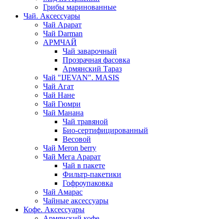
Грибы маринованные
Чай. Аксессуары
Чай Арарат
Чай Darman
АРМЧАЙ
Чай заварочный
Прозрачная фасовка
Армянский Тараз
Чай "IJEVAN". MASIS
Чай Агат
Чай Нане
Чай Гюмри
Чай Манана
Чай травяной
Био-сертифицированный
Весовой
Чай Meron berry
Чай Мега Арарат
Чай в пакете
Фильтр-пакетики
Гофроупаковка
Чай Амарас
Чайные аксессуары
Кофе. Аксессуары
Армянский кофе