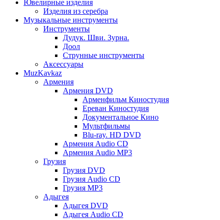
Ювелирные изделия
Изделия из серебра
Музыкальные инструменты
Инструменты
Дудук. Шви. Зурна.
Доол
Струнные инструменты
Аксессуары
MuzKavkaz
Армения
Армения DVD
Арменфильм Киностудия
Ереван Киностудия
Документальное Кино
Мультфильмы
Blu-ray. HD DVD
Армения Audio CD
Армения Audio MP3
Грузия
Грузия DVD
Грузия Audio CD
Грузия MP3
Адыгея
Адыгея DVD
Адыгея Audio CD