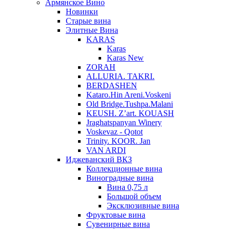
Армянское Вино
Новинки
Старые вина
Элитные Вина
KARAS
Karas
Karas New
ZORAH
ALLURIA. TAKRI.
BERDASHEN
Kataro.Hin Areni.Voskeni
Old Bridge.Tushpa.Malani
KEUSH. Z’art. KOUASH
Jraghatspanyan Winery
Voskevaz - Qotot
Trinity. KOOR. Jan
VAN ARDI
Иджеванский ВКЗ
Коллекционные вина
Виноградные вина
Вина 0,75 л
Большой объем
Эксклюзивные вина
Фруктовые вина
Cувенирные вина