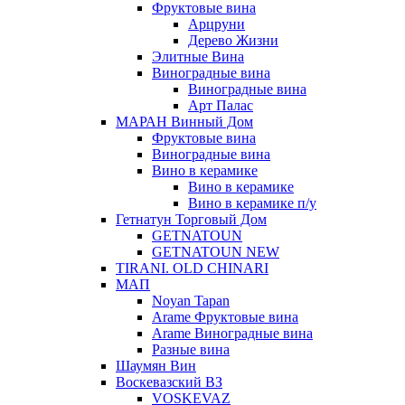
Фруктовые вина
Арцруни
Дерево Жизни
Элитные Вина
Виноградные вина
Виноградные вина
Арт Палас
МАРАН Винный Дом
Фруктовые вина
Виноградные вина
Вино в керамике
Вино в керамике
Вино в керамике п/у
Гетнатун Торговый Дом
GETNATOUN
GETNATOUN NEW
TIRANI. OLD CHINARI
МАП
Noyan Tapan
Arame Фруктовые вина
Arame Виноградные вина
Разные вина
Шаумян Вин
Воскевазский ВЗ
VOSKEVAZ