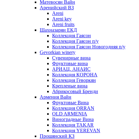
Матевосян Вайн
Аренийский ВЗ
Areni
Areni key
Areni fruits
Шахназарян ЕКД
Коллекция Гаясон
Коллекция Гаясон п/у
Коллекция Гаясон Новогодняя п/у
Gevorkian winery
Сувенирные вина
Фруктовые вина
АРИАЦ. АНАИС
Коллекция КОРОНА
Коллекция Геворкян
Крепленые вина
Абрикосовый Бренди
Армения Вайн
Фруктовые Вина
Коллекция ORRAN
OLD ARMENIA
Виноградные Вина
Коллекция TAKAR
Коллекция YEREVAN
Прошянский КЗ