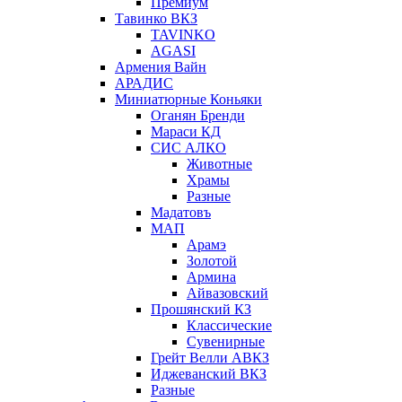
Премиум
Тавинко ВКЗ
TAVINKO
AGASI
Армения Вайн
АРАДИС
Миниатюрные Коньяки
Оганян Бренди
Мараси КД
СИС АЛКО
Животные
Храмы
Разные
Мадатовъ
МАП
Арамэ
Золотой
Армина
Айвазовский
Прошянский КЗ
Классические
Сувенирные
Грейт Велли АВКЗ
Иджеванский ВКЗ
Разные