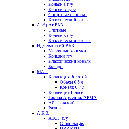
Коньяк в п/у
Коньяк в тубе
Спиртные напитки
Классический коньяк
АрАрАт ЕКЗ
Элитные
Коньяк в п/у
Классический коньяк
Иджеванский ВКЗ
Марочные коньяки
Коньяки п/у
Классический коньяк
Бренди
МАП
Коллекция Золотой
Объем 0,5 л
Коньяк 0,7 л
Коллекция France
Горная Армения. АРМА
Айвазовский
Разные
А.К.З.
А.К.З. п/у
Grand Sargis
URARTU