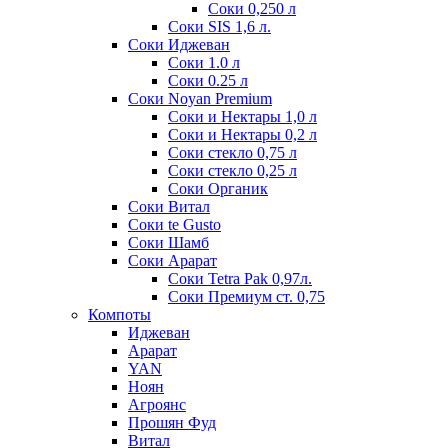
Соки 0,250 л
Соки SIS 1,6 л.
Соки Иджеван
Соки 1.0 л
Соки 0.25 л
Соки Noyan Premium
Соки и Нектары 1,0 л
Соки и Нектары 0,2 л
Соки стекло 0,75 л
Соки стекло 0,25 л
Соки Органик
Соки Витал
Соки te Gusto
Соки Шамб
Соки Арарат
Соки Tetra Pak 0,97л.
Соки Премиум ст. 0,75
Компоты
Иджеван
Арарат
YAN
Ноян
Агроянс
Прошян Фуд
Витал