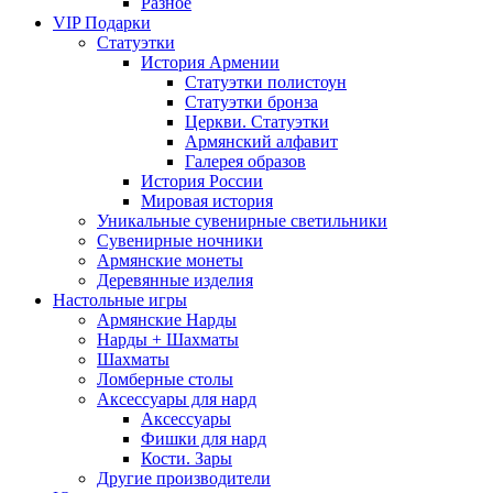
Разное
VIP Подарки
Статуэтки
История Армении
Статуэтки полистоун
Статуэтки бронза
Церкви. Статуэтки
Армянский алфавит
Галерея образов
История России
Мировая история
Уникальные сувенирные светильники
Сувенирные ночники
Армянские монеты
Деревянные изделия
Настольные игры
Армянские Нарды
Нарды + Шахматы
Шахматы
Ломберные столы
Аксессуары для нард
Аксессуары
Фишки для нард
Кости. Зары
Другие производители