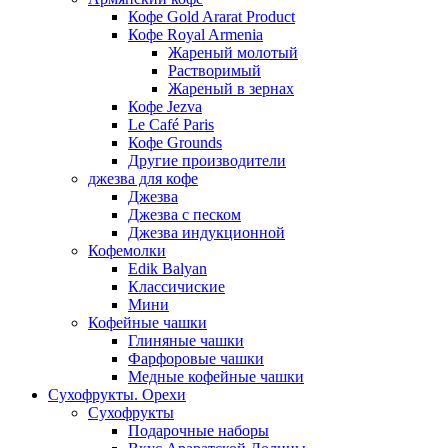
Кофе Gold Ararat Product
Кофе Royal Armenia
Жареный молотый
Растворимый
Жареный в зернах
Кофе Jezva
Le Café Paris
Кофе Grounds
Другие производители
джезва для кофе
Джезва
Джезва с песком
Джезва индукционной
Кофемолки
Edik Balyan
Классичиские
Мини
Кофейные чашки
Глиняные чашки
Фарфоровые чашки
Медные кофейные чашки
Сухофрукты. Орехи
Сухофрукты
Подарочные наборы