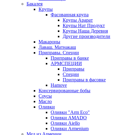
Бакалея
Крупы
Фасованная крупа
Крупы Арарат
Крупы Нат Продукт
Крупы Наша Деревня
Другие производители
Макароны
Лаваш. Матнакаш
Приправы. Специи
Приправы в банке
АРМСПЕЦИИ
Приправы
Специи
Приправы в фасовке
Hamove
Консервированные бобы
Соусы
Масло
Оливки
Оливки "Arm Eco"
Оливки AMADO
Оливки Aiello
Оливки Armenium
Мед из Армении