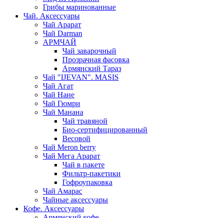
Грибы маринованные
Чай. Аксессуары
Чай Арарат
Чай Darman
АРМЧАЙ
Чай заварочный
Прозрачная фасовка
Армянский Тараз
Чай "IJEVAN". MASIS
Чай Агат
Чай Нане
Чай Гюмри
Чай Манана
Чай травяной
Био-сертифицированный
Весовой
Чай Meron berry
Чай Мега Арарат
Чай в пакете
Фильтр-пакетики
Гофроупаковка
Чай Амарас
Чайные аксессуары
Кофе. Аксессуары
Армянский кофе