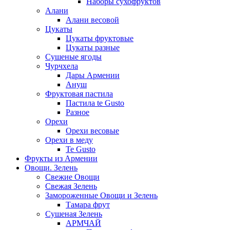
Наборы сухофруктов
Алани
Алани весовой
Цукаты
Цукаты фруктовые
Цукаты разные
Сушеные ягоды
Чурчхела
Дары Армении
Ануш
Фруктовая пастила
Пастила te Gusto
Разное
Орехи
Орехи весовые
Орехи в меду
Te Gusto
Фрукты из Армении
Овощи. Зелень
Свежие Овощи
Свежая Зелень
Замороженные Овощи и Зелень
Тамара фрут
Сушеная Зелень
АРМЧАЙ