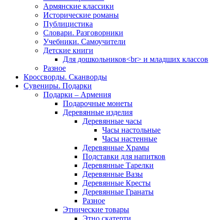
Армянские классики
Исторические романы
Публицистика
Словари. Разговорники
Учебники. Самоучители
Детские книги
Для дошкольников<br> и младших классов
Разное
Кроссворды. Сканворды
Сувениры. Подарки
Подарки – Армения
Подарочные монеты
Деревянные изделия
Деревянные часы
Часы настольные
Часы настенные
Деревянные Храмы
Подставки для напитков
Деревянные Тарелки
Деревянные Вазы
Деревянные Кресты
Деревянные Гранаты
Разное
Этнические товары
Этно скатерти