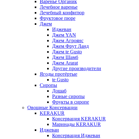
Варенье Органик
Лечебное варенье
Лечебный конфитюр
Фруктовое пюре
Джем
Иджеван
Джем YAN
Джем Агроянс
Джем Фрут Ланд
Джем te Gusto
Джем Шамб
Джем Ararat
Другие производители
Ягоды протёртые
te Gusto
Сиропы
Дошаб
Разные сиропы
Фрукты в сиропе
Овощные Консервации
KERAKUR
Консервация KERAKUR
Маринады KERAKUR
Иджеван
Консервация Иджеван