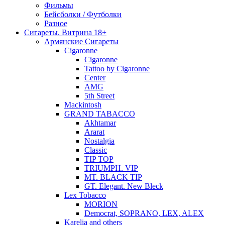
Фильмы
Бейсболки / Футболки
Разное
Сигареты. Витрина 18+
Армянские Сигареты
Cigaronne
Cigaronne
Tattoo by Cigaronne
Center
AMG
5th Street
Mackintosh
GRAND TABACCO
Akhtamar
Ararat
Nostalgia
Classic
TIP TOP
TRIUMPH. VIP
MT. BLACK TIP
GT. Elegant. New Bleck
Lex Tobacco
MORION
Democrat, SOPRANO, LEX, ALEX
Karelia and others