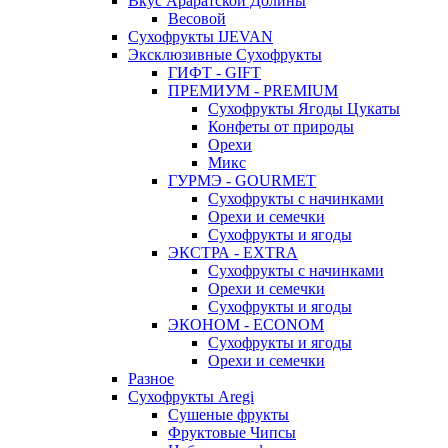
Вкус Араратской Долины
Весовой
Сухофрукты IJEVAN
Эксклюзивные Сухофрукты
ГИФТ - GIFT
ПРЕМИУМ - PREMIUM
Сухофрукты Ягоды Цукаты
Конфеты от природы
Орехи
Микс
ГУРМЭ - GOURMET
Сухофрукты с начинками
Орехи и семечки
Сухофрукты и ягоды
ЭКСТРА - EXTRA
Сухофрукты с начинками
Орехи и семечки
Сухофрукты и ягоды
ЭКОНОМ - ECONOM
Сухофрукты и ягоды
Орехи и семечки
Разное
Сухофрукты Aregi
Сушеные фрукты
Фруктовые Чипсы