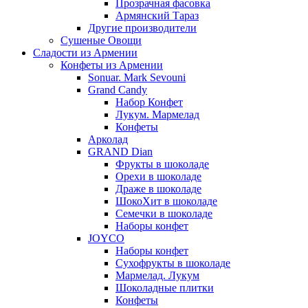
Прозрачная фасовка
Армянский Тараз
Другие производители
Сушеные Овощи
Сладости из Армении
Конфеты из Армении
Sonuar. Mark Sevouni
Grand Candy
Набор Конфет
Лукум. Мармелад
Конфеты
Арколад
GRAND Dian
Фрукты в шоколаде
Орехи в шоколаде
Драже в шоколаде
ШокоХит в шоколаде
Семечки в шоколаде
Наборы конфет
JOYCO
Наборы конфет
Сухофрукты в шоколаде
Мармелад. Лукум
Шоколадные плитки
Конфеты