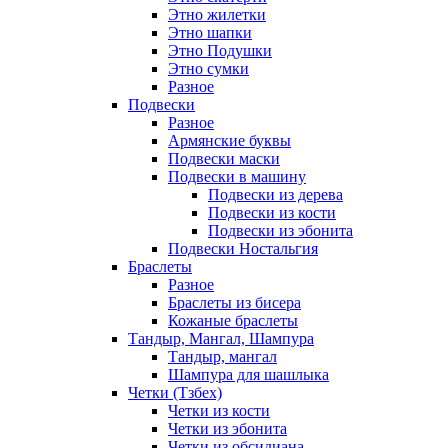
Этно жилетки
Этно шапки
Этно Подушки
Этно сумки
Разное
Подвески
Разное
Армянские буквы
Подвески маски
Подвески в машину
Подвески из дерева
Подвески из кости
Подвески из эбонита
Подвески Ностальгия
Браслеты
Разное
Браслеты из бисера
Кожаные браслеты
Тандыр, Мангал, Шампура
Тандыр, мангал
Шампура для шашлыка
Четки (Тзбех)
Четки из кости
Четки из эбонита
Четки из обсидиана