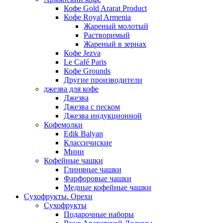
Кофе Gold Ararat Product
Кофе Royal Armenia
Жареный молотый
Растворимый
Жареный в зернах
Кофе Jezva
Le Café Paris
Кофе Grounds
Другие производители
джезва для кофе
Джезва
Джезва с песком
Джезва индукционной
Кофемолки
Edik Balyan
Классичиские
Мини
Кофейные чашки
Глиняные чашки
Фарфоровые чашки
Медные кофейные чашки
Сухофрукты. Орехи
Сухофрукты
Подарочные наборы