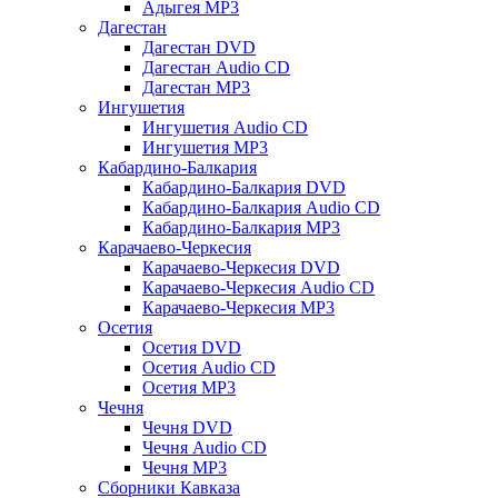
Адыгея MP3
Дагестан
Дагестан DVD
Дагестан Audio CD
Дагестан MP3
Ингушетия
Ингушетия Audio CD
Ингушетия MP3
Кабардино-Балкария
Кабардино-Балкария DVD
Кабардино-Балкария Audio CD
Кабардино-Балкария MP3
Карачаево-Черкесия
Карачаево-Черкесия DVD
Карачаево-Черкесия Audio CD
Карачаево-Черкесия MP3
Осетия
Осетия DVD
Осетия Audio CD
Осетия MP3
Чечня
Чечня DVD
Чечня Audio CD
Чечня MP3
Сборники Кавказа