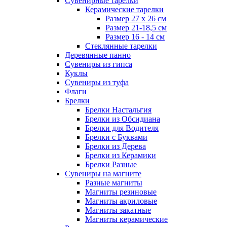
Сувенирные тарелки
Керамические тарелки
Размер 27 х 26 см
Размер 21-18,5 см
Размер 16 - 14 см
Стеклянные тарелки
Деревянные панно
Сувениры из гипса
Куклы
Сувениры из туфа
Флаги
Брелки
Брелки Настальгия
Брелки из Обсидиана
Брелки для Водителя
Брелки с Буквами
Брелки из Дерева
Брелки из Керамики
Брелки Разные
Сувениры на магните
Разные магниты
Магниты резиновые
Магниты акриловые
Магниты закатные
Магниты керамические