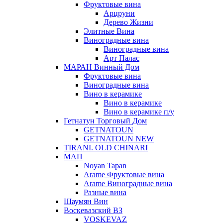
Фруктовые вина
Арцруни
Дерево Жизни
Элитные Вина
Виноградные вина
Виноградные вина
Арт Палас
МАРАН Винный Дом
Фруктовые вина
Виноградные вина
Вино в керамике
Вино в керамике
Вино в керамике п/у
Гетнатун Торговый Дом
GETNATOUN
GETNATOUN NEW
TIRANI. OLD CHINARI
МАП
Noyan Tapan
Arame Фруктовые вина
Arame Виноградные вина
Разные вина
Шаумян Вин
Воскевазский ВЗ
VOSKEVAZ