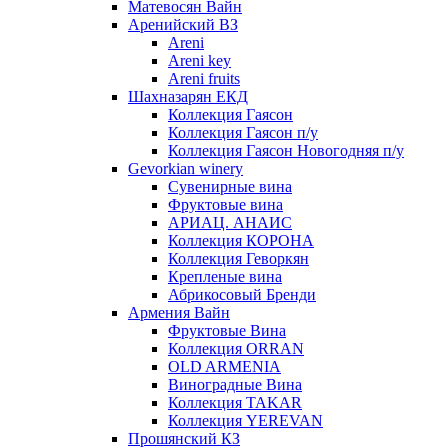
Матевосян Вайн
Аренийский ВЗ
Areni
Areni key
Areni fruits
Шахназарян ЕКД
Коллекция Гаясон
Коллекция Гаясон п/у
Коллекция Гаясон Новогодняя п/у
Gevorkian winery
Сувенирные вина
Фруктовые вина
АРИАЦ. АНАИС
Коллекция КОРОНА
Коллекция Геворкян
Крепленые вина
Абрикосовый Бренди
Армения Вайн
Фруктовые Вина
Коллекция ORRAN
OLD ARMENIA
Виноградные Вина
Коллекция TAKAR
Коллекция YEREVAN
Прошянский КЗ