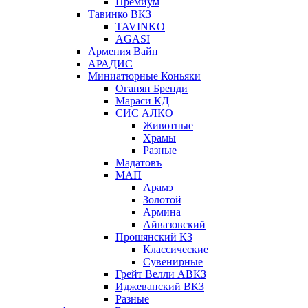
Премиум
Тавинко ВКЗ
TAVINKO
AGASI
Армения Вайн
АРАДИС
Миниатюрные Коньяки
Оганян Бренди
Мараси КД
СИС АЛКО
Животные
Храмы
Разные
Мадатовъ
МАП
Арамэ
Золотой
Армина
Айвазовский
Прошянский КЗ
Классические
Сувенирные
Грейт Велли АВКЗ
Иджеванский ВКЗ
Разные