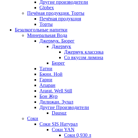
Другие производители
Globex
Печёная продукция. Торты
Печёная продукция
Торты
Безалкогольные напитки
Минеральная Вода
Джермук. Бюрег
Джермук
Джермук классика
Со вкусом лимона
Бюрег
Татни
Бжни. Ной
Гарни
Апаран
Ararat. Well Still
Бон Жур
Дилижан. Зулал
Другие Производители
Dausuz
Соки
Соки SIS Натурал
Соки YAN
Соки 0,930 л