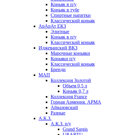
Коньяк в п/у
Коньяк в тубе
Спиртные напитки
Классический коньяк
АрАрАт ЕКЗ
Элитные
Коньяк в п/у
Классический коньяк
Иджеванский ВКЗ
Марочные коньяки
Коньяки п/у
Классический коньяк
Бренди
МАП
Коллекция Золотой
Объем 0,5 л
Коньяк 0,7 л
Коллекция France
Горная Армения. АРМА
Айвазовский
Разные
А.К.З.
А.К.З. п/у
Grand Sargis
URARTU