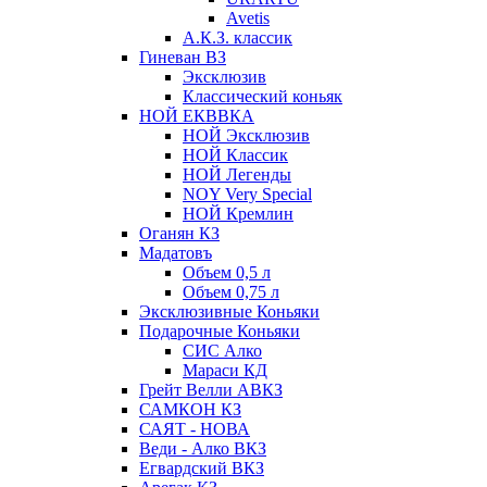
Avetis
А.К.З. классик
Гиневан ВЗ
Эксклюзив
Классический коньяк
НОЙ ЕКВВКА
НОЙ Эксклюзив
НОЙ Классик
НОЙ Легенды
NOY Very Speсial
НОЙ Кремлин
Оганян КЗ
Мадатовъ
Объем 0,5 л
Объем 0,75 л
Эксклюзивные Коньяки
Подарочные Коньяки
СИС Алко
Мараси КД
Грейт Велли АВКЗ
САМКОН КЗ
САЯТ - НОВА
Веди - Алко ВКЗ
Егвардский ВКЗ