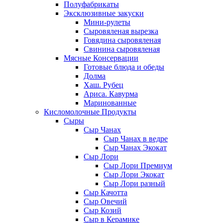
Полуфабрикаты
Эксклюзивные закуски
Мини-рулеты
Сыровяленая вырезка
Говядина сыровяленая
Свинина сыровяленая
Мясные Консервации
Готовые блюда и обеды
Долма
Хаш. Рубец
Ариса. Кавурма
Маринованные
Кисломолочные Продукты
Сыры
Сыр Чанах
Сыр Чанах в ведре
Сыр Чанах Экокат
Сыр Лори
Сыр Лори Премиум
Сыр Лори Экокат
Сыр Лори разный
Сыр Качотта
Сыр Овечий
Сыр Козий
Сыр в Керамике