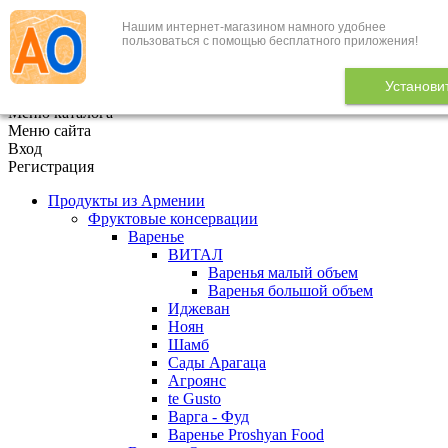
Нашим интернет-магазином намного удобнее
+7 (495) 646-888-1
пользоваться с помощью бесплатного приложения!
В корзине
0
товаров
Установи
x
Меню каталога
Меню сайта
Вход
Регистрация
Продукты из Армении
Фруктовые консервации
Варенье
ВИТАЛ
Варенья малый объем
Варенья большой объем
Иджеван
Ноян
Шамб
Сады Арагаца
Агроянс
te Gusto
Варга - Фуд
Варенье Proshyan Food