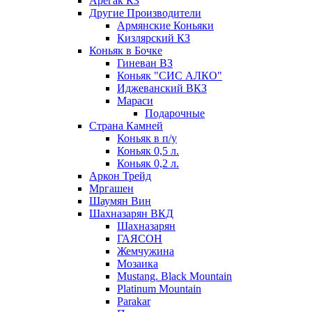
Арегак КЗ
Другие Производители
Армянские Коньяки
Кизлярский КЗ
Коньяк в Бочке
Гиневан ВЗ
Коньяк "СИС АЛКО"
Иджеванский ВКЗ
Мараси
Подарочные
Страна Камней
Коньяк в п/у
Коньяк 0,5 л.
Коньяк 0,2 л.
Аркон Трейд
Мргашен
Шаумян Вин
Шахназарян ВКД
Шахназарян
ГАЯСОН
Жемчужина
Мозаика
Mustang. Black Mountain
Platinum Mountain
Parakar