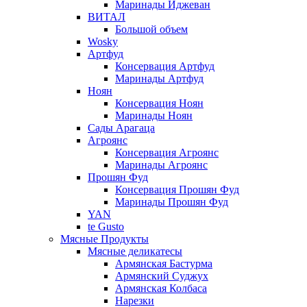
Маринады Иджеван
ВИТАЛ
Большой объем
Wosky
Артфуд
Консервация Артфуд
Маринады Артфуд
Ноян
Консервация Ноян
Маринады Ноян
Сады Арагаца
Агроянс
Консервация Агроянс
Маринады Агроянс
Прошян Фуд
Консервация Прошян Фуд
Маринады Прошян Фуд
YAN
te Gusto
Мясные Продукты
Мясные деликатесы
Армянская Бастурма
Армянский Суджух
Армянская Колбаса
Нарезки