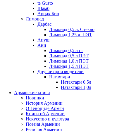
te Gusto
Шамб
Арцах Био
Лимонад
Дарбас
Лимонад 0,5 л. Стекло
Лимонад 1,25 л. ПЭТ
Ануш
Ани
Лимонад 0,5 л ст
Лимонад 0,5 л ПЭТ
Лимонад 1,0 л ПЭТ
Лимонад 1,5 л ПЭТ
Другие производители
Натахтари
Натахтари 0,5л
Натахтари 1,0л
Армянские книги
Новинки
История Армении
О Геноциде Армян
Книги об Армении
Иcкусство и культура
Поэзия Армении
Религия Армении