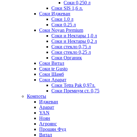
Соки 0,250 л
Соки SIS 1,6 л.
Соки Иджеван
Соки 1.0 л
Соки 0.25 л
Соки Noyan Premium
Соки и Нектары 1,0 л
Соки и Нектары 0,2 л
Соки стекло 0,75 л
Соки стекло 0,25 л
Соки Органик
Соки Витал
Соки te Gusto
Соки Шамб
Соки Арарат
Соки Tetra Pak 0,97л.
Соки Премиум ст. 0,75
Компоты
Иджеван
Арарат
YAN
Ноян
Агроянс
Прошян Фуд
Витал