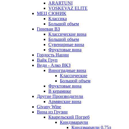
ARARTUNI
VOSKEVAZ ELITE
МЕЦ СЮНИК
Классика
Большой объем
Гиневан ВЗ
Классические вина
Большой объем
Сувенирные вина
Фруктовые вина
Гордость Нации
Вайк Груп
Веди - Алко ВКЗ
Виноградные вина
Классические
Большой объем
Фруктовые вина
В керамике
Другие Производители
Армянские вина
Givany Wine
Вина из Грузии
Кварельский Погреб
Киндзмараули
Киндзмараули 0,75л