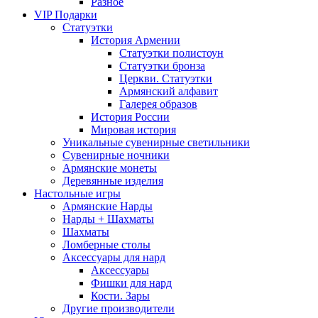
Разное
VIP Подарки
Статуэтки
История Армении
Статуэтки полистоун
Статуэтки бронза
Церкви. Статуэтки
Армянский алфавит
Галерея образов
История России
Мировая история
Уникальные сувенирные светильники
Сувенирные ночники
Армянские монеты
Деревянные изделия
Настольные игры
Армянские Нарды
Нарды + Шахматы
Шахматы
Ломберные столы
Аксессуары для нард
Аксессуары
Фишки для нард
Кости. Зары
Другие производители