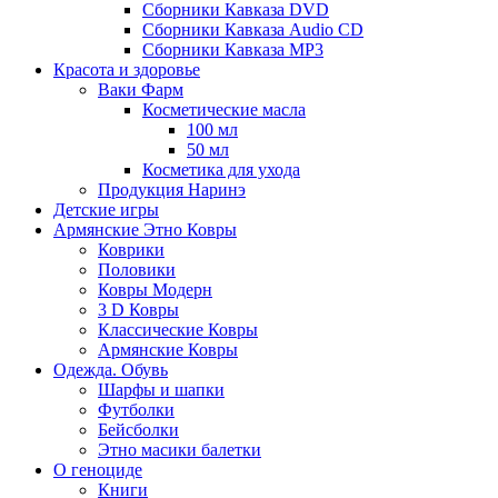
Сборники Кавказа DVD
Сборники Кавказа Audio CD
Сборники Кавказа MP3
Красота и здоровье
Ваки Фарм
Косметические масла
100 мл
50 мл
Косметика для ухода
Продукция Наринэ
Детские игры
Армянские Этно Ковры
Коврики
Половики
Ковры Модерн
3 D Ковры
Классические Ковры
Армянские Ковры
Одежда. Обувь
Шарфы и шапки
Футболки
Бейсболки
Этно масики балетки
О геноциде
Книги