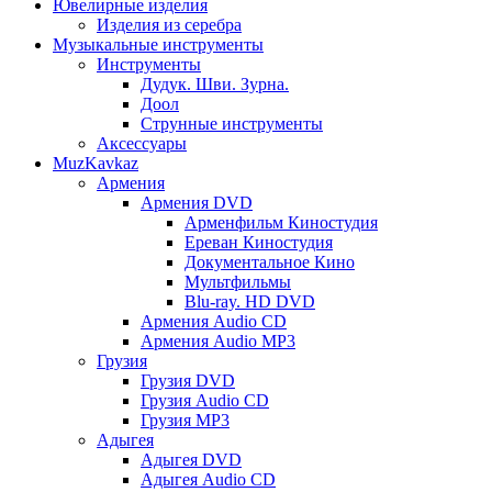
Ювелирные изделия
Изделия из серебра
Музыкальные инструменты
Инструменты
Дудук. Шви. Зурна.
Доол
Струнные инструменты
Аксессуары
MuzKavkaz
Армения
Армения DVD
Арменфильм Киностудия
Ереван Киностудия
Документальное Кино
Мультфильмы
Blu-ray. HD DVD
Армения Audio CD
Армения Audio MP3
Грузия
Грузия DVD
Грузия Audio CD
Грузия MP3
Адыгея
Адыгея DVD
Адыгея Audio CD