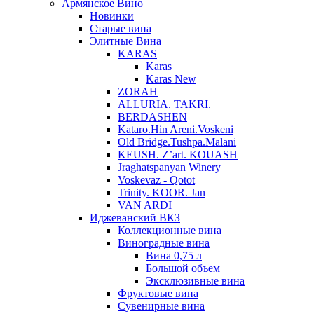
Армянское Вино
Новинки
Старые вина
Элитные Вина
KARAS
Karas
Karas New
ZORAH
ALLURIA. TAKRI.
BERDASHEN
Kataro.Hin Areni.Voskeni
Old Bridge.Tushpa.Malani
KEUSH. Z’art. KOUASH
Jraghatspanyan Winery
Voskevaz - Qotot
Trinity. KOOR. Jan
VAN ARDI
Иджеванский ВКЗ
Коллекционные вина
Виноградные вина
Вина 0,75 л
Большой объем
Эксклюзивные вина
Фруктовые вина
Cувенирные вина