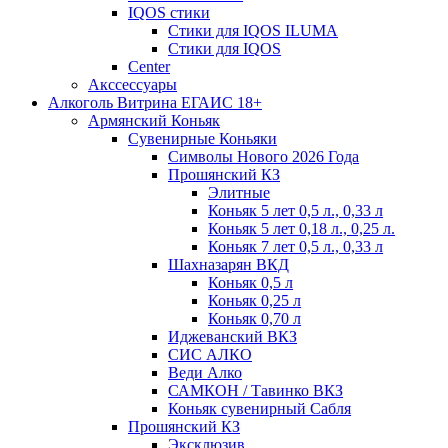
IQOS стики
Стики для IQOS ILUMA
Стики для IQOS
Сenter
Акссессуары
Алкоголь Витрина ЕГАИС 18+
Армянский Коньяк
Сувенирные Коньяки
Символы Нового 2026 Года
Прошянский КЗ
Элитные
Коньяк 5 лет 0,5 л., 0,33 л
Коньяк 5 лет 0,18 л., 0,25 л.
Коньяк 7 лет 0,5 л., 0,33 л
Шахназарян ВКД
Коньяк 0,5 л
Коньяк 0,25 л
Коньяк 0,70 л
Иджеванский ВКЗ
СИС АЛКО
Веди Алко
САМКОН / Тавинко ВКЗ
Коньяк сувенирный Сабля
Прошянский КЗ
Эксклюзив