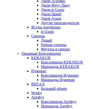
Джем Агроянс
Джем Фрут Ланд
Джем te Gusto
Джем Шамб
Джем Ararat
Другие производители
Ягоды протёртые
te Gusto
Сиропы
Дошаб
Разные сиропы
Фрукты в сиропе
Овощные Консервации
KERAKUR
Консервация KERAKUR
Маринады KERAKUR
Иджеван
Консервация Иджеван
Маринады Иджеван
ВИТАЛ
Большой объем
Wosky
Артфуд
Консервация Артфуд
Маринады Артфуд