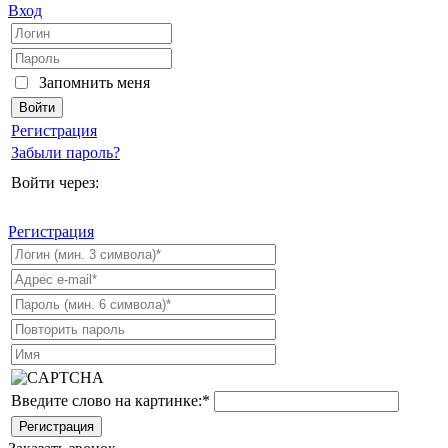
Вход
Запомнить меня
Регистрация
Забыли пароль?
Войти через:
Регистрация
Введите слово на картинке:
*