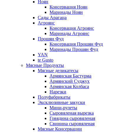
Ноян
Консервация Ноян
Маринады Ноян
Сады Арагаца
Агроянс
Консервация Агроянс
Маринады Агроянс
Прошян Фуд
Консервация Прошян Фуд
Маринады Прошян Фуд
YAN
te Gusto
Мясные Продукты
Мясные деликатесы
Армянская Бастурма
Армянский Суджух
Армянская Колбаса
Нарезки
Полуфабрикаты
Эксклюзивные закуски
Мини-рулеты
Сыровяленая вырезка
Говядина сыровяленая
Свинина сыровяленая
Мясные Консервации