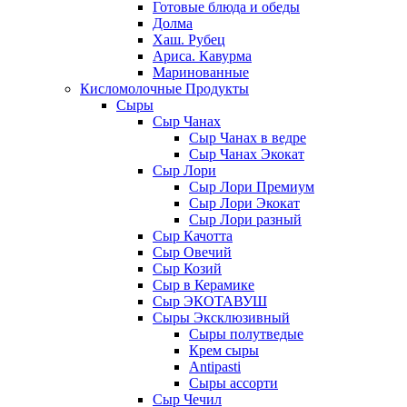
Готовые блюда и обеды
Долма
Хаш. Рубец
Ариса. Кавурма
Маринованные
Кисломолочные Продукты
Сыры
Сыр Чанах
Сыр Чанах в ведре
Сыр Чанах Экокат
Сыр Лори
Сыр Лори Премиум
Сыр Лори Экокат
Сыр Лори разный
Сыр Качотта
Сыр Овечий
Сыр Козий
Сыр в Керамике
Сыр ЭКОТАВУШ
Сыры Эксклюзивный
Сыры полутведые
Крем сыры
Antipasti
Сыры ассорти
Сыр Чечил