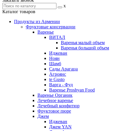
Заказать звонок
x
Каталог товаров
Продукты из Армении
Фруктовые консервации
Варенье
ВИТАЛ
Варенья малый объем
Варенья большой объем
Иджеван
Ноян
Шамб
Сады Арагаца
Агроянс
te Gusto
Варга - Фуд
Варенье Proshyan Food
Варенье Органик
Лечебное варенье
Лечебный конфитюр
Фруктовое пюре
Джем
Иджеван
Джем YAN