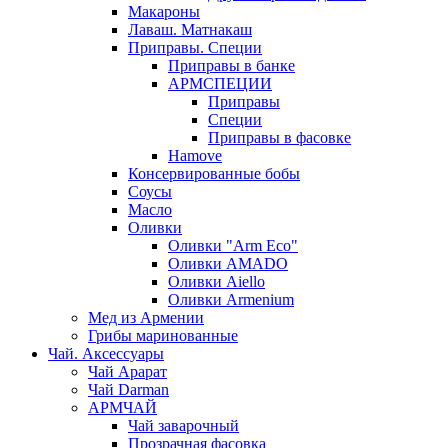
Макароны
Лаваш. Матнакаш
Приправы. Специи
Приправы в банке
АРМСПЕЦИИ
Приправы
Специи
Приправы в фасовке
Hamove
Консервированные бобы
Соусы
Масло
Оливки
Оливки "Arm Eco"
Оливки AMADO
Оливки Aiello
Оливки Armenium
Мед из Армении
Грибы маринованные
Чай. Аксессуары
Чай Арарат
Чай Darman
АРМЧАЙ
Чай заварочный
Прозрачная фасовка