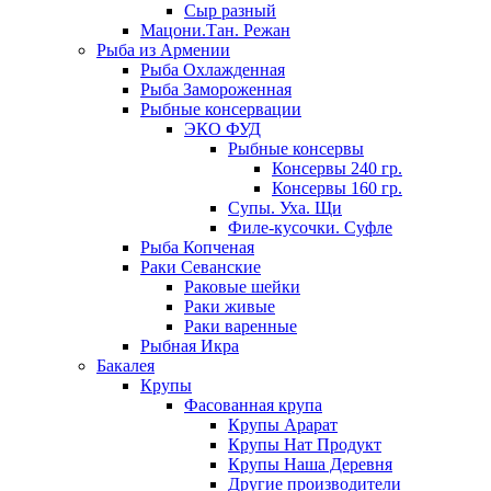
Сыр разный
Мацони.Тан. Режан
Рыба из Армении
Рыба Охлажденная
Рыба Замороженная
Рыбные консервации
ЭКО ФУД
Рыбные консервы
Консервы 240 гр.
Консервы 160 гр.
Супы. Уха. Щи
Филе-кусочки. Суфле
Рыба Копченая
Раки Севанские
Раковые шейки
Раки живые
Раки варенные
Рыбная Икра
Бакалея
Крупы
Фасованная крупа
Крупы Арарат
Крупы Нат Продукт
Крупы Наша Деревня
Другие производители