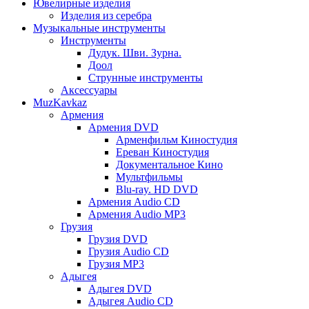
Ювелирные изделия
Изделия из серебра
Музыкальные инструменты
Инструменты
Дудук. Шви. Зурна.
Доол
Струнные инструменты
Аксессуары
MuzKavkaz
Армения
Армения DVD
Арменфильм Киностудия
Ереван Киностудия
Документальное Кино
Мультфильмы
Blu-ray. HD DVD
Армения Audio CD
Армения Audio MP3
Грузия
Грузия DVD
Грузия Audio CD
Грузия MP3
Адыгея
Адыгея DVD
Адыгея Audio CD