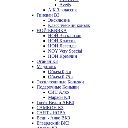
Avetis
А.К.З. классик
Гиневан ВЗ
Эксклюзив
Классический коньяк
НОЙ ЕКВВКА
НОЙ Эксклюзив
НОЙ Классик
НОЙ Легенды
NOY Very Speсial
НОЙ Кремлин
Оганян КЗ
Мадатовъ
Объем 0,5 л
Объем 0,75 л
Эксклюзивные Коньяки
Подарочные Коньяки
СИС Алко
Мараси КД
Грейт Велли АВКЗ
САМКОН КЗ
САЯТ - НОВА
Веди - Алко ВКЗ
Егвардский ВКЗ