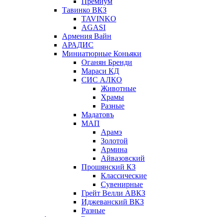
Премиум
Тавинко ВКЗ
TAVINKO
AGASI
Армения Вайн
АРАДИС
Миниатюрные Коньяки
Оганян Бренди
Мараси КД
СИС АЛКО
Животные
Храмы
Разные
Мадатовъ
МАП
Арамэ
Золотой
Армина
Айвазовский
Прошянский КЗ
Классические
Сувенирные
Грейт Велли АВКЗ
Иджеванский ВКЗ
Разные