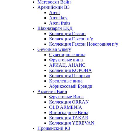
Матевосян Вайн
Аренийский ВЗ
Areni
Areni key
Areni fruits
Шахназарян ЕКД
Коллекция Гаясон
Коллекция Гаясон п/у
Коллекция Гаясон Новогодняя п/у
Gevorkian winery
Сувенирные вина
Фруктовые вина
АРИАЦ. АНАИС
Коллекция КОРОНА
Коллекция Геворкян
Крепленые вина
Абрикосовый Бренди
Армения Вайн
Фруктовые Вина
Коллекция ORRAN
OLD ARMENIA
Виноградные Вина
Коллекция TAKAR
Коллекция YEREVAN
Прошянский КЗ