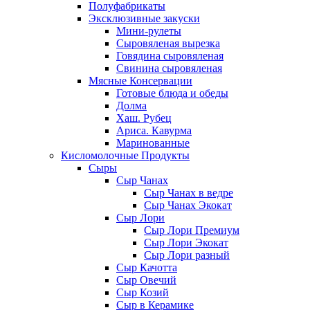
Полуфабрикаты
Эксклюзивные закуски
Мини-рулеты
Сыровяленая вырезка
Говядина сыровяленая
Свинина сыровяленая
Мясные Консервации
Готовые блюда и обеды
Долма
Хаш. Рубец
Ариса. Кавурма
Маринованные
Кисломолочные Продукты
Сыры
Сыр Чанах
Сыр Чанах в ведре
Сыр Чанах Экокат
Сыр Лори
Сыр Лори Премиум
Сыр Лори Экокат
Сыр Лори разный
Сыр Качотта
Сыр Овечий
Сыр Козий
Сыр в Керамике