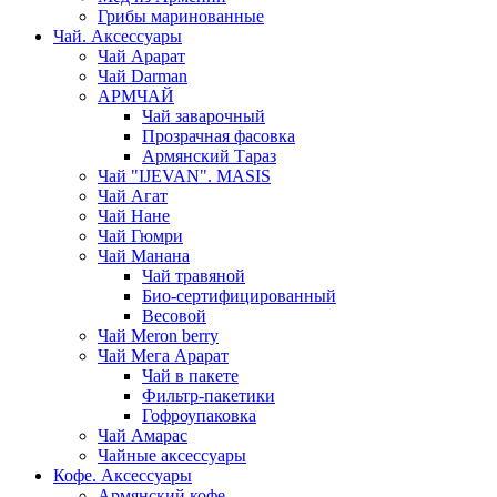
Грибы маринованные
Чай. Аксессуары
Чай Арарат
Чай Darman
АРМЧАЙ
Чай заварочный
Прозрачная фасовка
Армянский Тараз
Чай "IJEVAN". MASIS
Чай Агат
Чай Нане
Чай Гюмри
Чай Манана
Чай травяной
Био-сертифицированный
Весовой
Чай Meron berry
Чай Мега Арарат
Чай в пакете
Фильтр-пакетики
Гофроупаковка
Чай Амарас
Чайные аксессуары
Кофе. Аксессуары
Армянский кофе