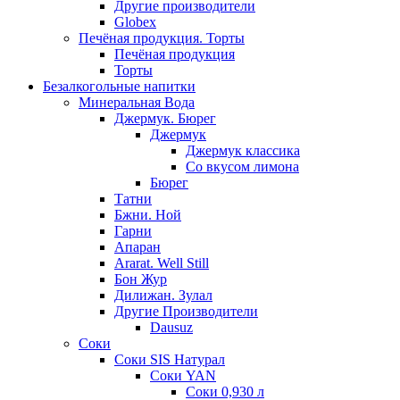
Другие производители
Globex
Печёная продукция. Торты
Печёная продукция
Торты
Безалкогольные напитки
Минеральная Вода
Джермук. Бюрег
Джермук
Джермук классика
Со вкусом лимона
Бюрег
Татни
Бжни. Ной
Гарни
Апаран
Ararat. Well Still
Бон Жур
Дилижан. Зулал
Другие Производители
Dausuz
Соки
Соки SIS Натурал
Соки YAN
Соки 0,930 л