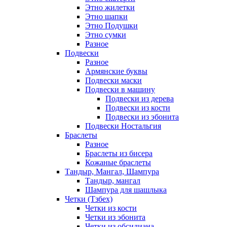
Этно жилетки
Этно шапки
Этно Подушки
Этно сумки
Разное
Подвески
Разное
Армянские буквы
Подвески маски
Подвески в машину
Подвески из дерева
Подвески из кости
Подвески из эбонита
Подвески Ностальгия
Браслеты
Разное
Браслеты из бисера
Кожаные браслеты
Тандыр, Мангал, Шампура
Тандыр, мангал
Шампура для шашлыка
Четки (Тзбех)
Четки из кости
Четки из эбонита
Четки из обсидиана