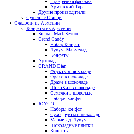
Прозрачная фасовка
Армянский Тараз
Другие производители
Сушеные Овощи
Сладости из Армении
Конфеты из Армении
Sonuar. Mark Sevouni
Grand Candy
Набор Конфет
Лукум. Мармелад
Конфеты
Арколад
GRAND Dian
Фрукты в шоколаде
Орехи в шоколаде
Драже в шоколаде
ШокоХит в шоколаде
Семечки в шоколаде
Наборы конфет
JOYCO
Наборы конфет
Сухофрукты в шоколаде
Мармелад. Лукум
Шоколадные плитки
Конфеты