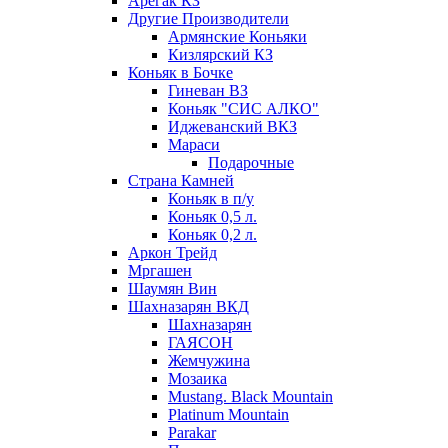
Арегак КЗ
Другие Производители
Армянские Коньяки
Кизлярский КЗ
Коньяк в Бочке
Гиневан ВЗ
Коньяк "СИС АЛКО"
Иджеванский ВКЗ
Мараси
Подарочные
Страна Камней
Коньяк в п/у
Коньяк 0,5 л.
Коньяк 0,2 л.
Аркон Трейд
Мргашен
Шаумян Вин
Шахназарян ВКД
Шахназарян
ГАЯСОН
Жемчужина
Мозаика
Mustang. Black Mountain
Platinum Mountain
Parakar