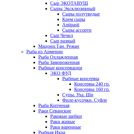
Сыр ЭКОТАВУШ
Сыры Эксклюзивный
Сыры полутведые
Крем сыры
Antipasti
Сыры ассорти
Сыр Чечил
Сыр разный
Мацони.Тан. Режан
Рыба из Армении
Рыба Охлажденная
Рыба Замороженная
Рыбные консервации
ЭКО ФУД
Рыбные консервы
Консервы 240 гр.
Консервы 160 гр.
Супы. Уха. Щи
Филе-кусочки. Суфле
Рыба Копченая
Раки Севанские
Раковые шейки
Раки живые
Раки варенные
Рыбная Икра