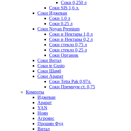
Соки 0,250 л
Соки SIS 1,6 л.
Соки Иджеван
Соки 1.0 л
Соки 0.25 л
Соки Noyan Premium
Соки и Нектары 1,0 л
Соки и Нектары 0,2 л
Соки стекло 0,75 л
Соки стекло 0,25 л
Соки Органик
Соки Витал
Соки te Gusto
Соки Шамб
Соки Арарат
Соки Tetra Pak 0,97л.
Соки Премиум ст. 0,75
Компоты
Иджеван
Арарат
YAN
Ноян
Агроянс
Прошян Фуд
Витал