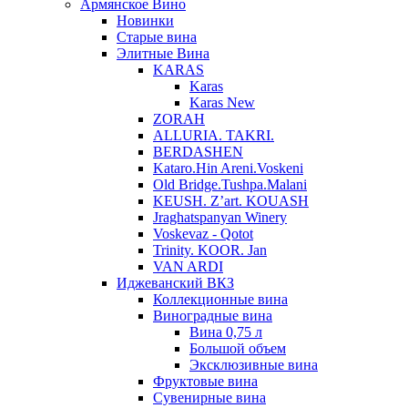
Армянское Вино
Новинки
Старые вина
Элитные Вина
KARAS
Karas
Karas New
ZORAH
ALLURIA. TAKRI.
BERDASHEN
Kataro.Hin Areni.Voskeni
Old Bridge.Tushpa.Malani
KEUSH. Z’art. KOUASH
Jraghatspanyan Winery
Voskevaz - Qotot
Trinity. KOOR. Jan
VAN ARDI
Иджеванский ВКЗ
Коллекционные вина
Виноградные вина
Вина 0,75 л
Большой объем
Эксклюзивные вина
Фруктовые вина
Cувенирные вина