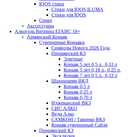
IQOS стики
Стики для IQOS ILUMA
Стики для IQOS
Сenter
Акссессуары
Алкоголь Витрина ЕГАИС 18+
Армянский Коньяк
Сувенирные Коньяки
Символы Нового 2026 Года
Прошянский КЗ
Элитные
Коньяк 5 лет 0,5 л., 0,33 л
Коньяк 5 лет 0,18 л., 0,25 л.
Коньяк 7 лет 0,5 л., 0,33 л
Шахназарян ВКД
Коньяк 0,5 л
Коньяк 0,25 л
Коньяк 0,70 л
Иджеванский ВКЗ
СИС АЛКО
Веди Алко
САМКОН / Тавинко ВКЗ
Коньяк сувенирный Сабля
Прошянский КЗ
Эксклюзив