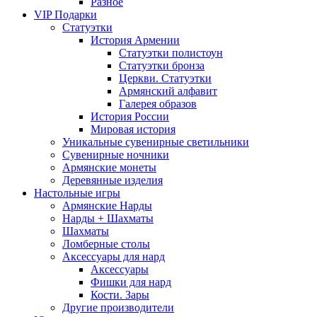
Разное
VIP Подарки
Статуэтки
История Армении
Статуэтки полистоун
Статуэтки бронза
Церкви. Статуэтки
Армянский алфавит
Галерея образов
История России
Мировая история
Уникальные сувенирные светильники
Сувенирные ночники
Армянские монеты
Деревянные изделия
Настольные игры
Армянские Нарды
Нарды + Шахматы
Шахматы
Ломберные столы
Аксессуары для нард
Аксессуары
Фишки для нард
Кости. Зары
Другие производители