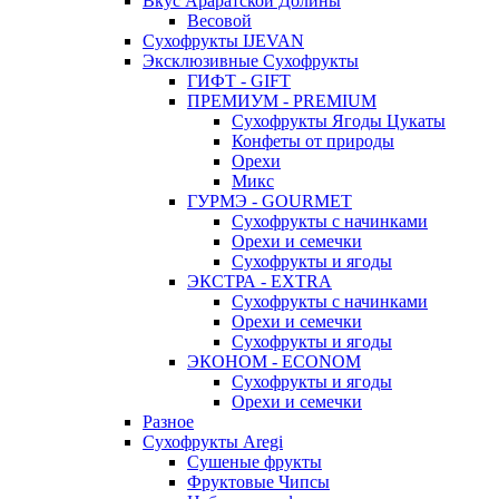
Вкус Араратской Долины
Весовой
Сухофрукты IJEVAN
Эксклюзивные Сухофрукты
ГИФТ - GIFT
ПРЕМИУМ - PREMIUM
Сухофрукты Ягоды Цукаты
Конфеты от природы
Орехи
Микс
ГУРМЭ - GOURMET
Сухофрукты с начинками
Орехи и семечки
Сухофрукты и ягоды
ЭКСТРА - EXTRA
Сухофрукты с начинками
Орехи и семечки
Сухофрукты и ягоды
ЭКОНОМ - ECONOM
Сухофрукты и ягоды
Орехи и семечки
Разное
Сухофрукты Aregi
Сушеные фрукты
Фруктовые Чипсы