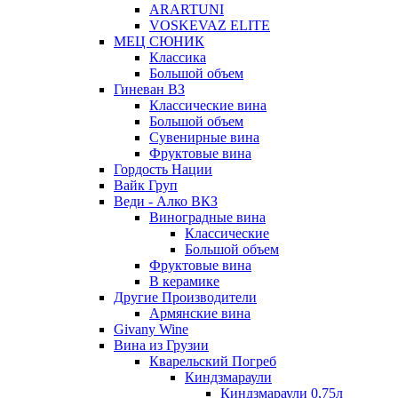
ARARTUNI
VOSKEVAZ ELITE
МЕЦ СЮНИК
Классика
Большой объем
Гиневан ВЗ
Классические вина
Большой объем
Сувенирные вина
Фруктовые вина
Гордость Нации
Вайк Груп
Веди - Алко ВКЗ
Виноградные вина
Классические
Большой объем
Фруктовые вина
В керамике
Другие Производители
Армянские вина
Givany Wine
Вина из Грузии
Кварельский Погреб
Киндзмараули
Киндзмараули 0,75л