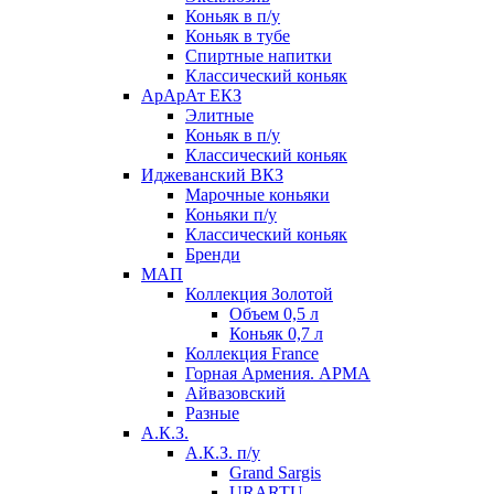
Коньяк в п/у
Коньяк в тубе
Спиртные напитки
Классический коньяк
АрАрАт ЕКЗ
Элитные
Коньяк в п/у
Классический коньяк
Иджеванский ВКЗ
Марочные коньяки
Коньяки п/у
Классический коньяк
Бренди
МАП
Коллекция Золотой
Объем 0,5 л
Коньяк 0,7 л
Коллекция France
Горная Армения. АРМА
Айвазовский
Разные
А.К.З.
А.К.З. п/у
Grand Sargis
URARTU