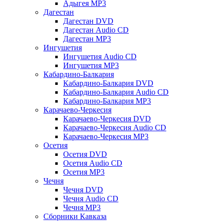
Адыгея MP3
Дагестан
Дагестан DVD
Дагестан Audio CD
Дагестан MP3
Ингушетия
Ингушетия Audio CD
Ингушетия MP3
Кабардино-Балкария
Кабардино-Балкария DVD
Кабардино-Балкария Audio CD
Кабардино-Балкария MP3
Карачаево-Черкесия
Карачаево-Черкесия DVD
Карачаево-Черкесия Audio CD
Карачаево-Черкесия MP3
Осетия
Осетия DVD
Осетия Audio CD
Осетия MP3
Чечня
Чечня DVD
Чечня Audio CD
Чечня MP3
Сборники Кавказа