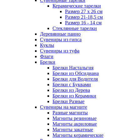
Сувенирные тарелки
Керамические тарелки
Размер 27 х 26 см
Размер 21-18,5 см
Размер 16 - 14 см
Стеклянные тарелки
Деревянные панно
Сувениры из гипса
Куклы
Сувениры из туфа
Флаги
Брелки
Брелки Настальгия
Брелки из Обсидиана
Брелки для Водителя
Брелки с Буквами
Брелки из Дерева
Брелки из Керамики
Брелки Разные
Сувениры на магните
Разные магниты
Магниты резиновые
Магниты акриловые
Магниты закатные
Магниты керамические