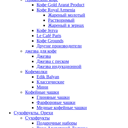
Кофе Gold Ararat Product
Кофе Royal Armenia
Жареный молотый
Растворимый
Жареный в зернах
Кофе Jezva
Le Café Paris
Кофе Grounds
Другие производители
джезва для кофе
Джезва
Джезва с песком
Джезва индукционной
Кофемолки
Edik Balyan
Классичиские
Мини
Кофейные чашки
Глиняные чашки
Фарфоровые чашки
Медные кофейные чашки
Сухофрукты. Орехи
Сухофрукты
Подарочные наборы