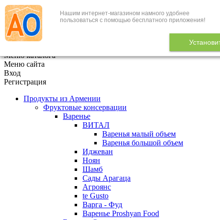
Нашим интернет-магазином намного удобнее
+7 (495) 646-888-1
пользоваться с помощью бесплатного приложения!
В корзине
0
товаров
Установи
x
Меню каталога
Меню сайта
Вход
Регистрация
Продукты из Армении
Фруктовые консервации
Варенье
ВИТАЛ
Варенья малый объем
Варенья большой объем
Иджеван
Ноян
Шамб
Сады Арагаца
Агроянс
te Gusto
Варга - Фуд
Варенье Proshyan Food