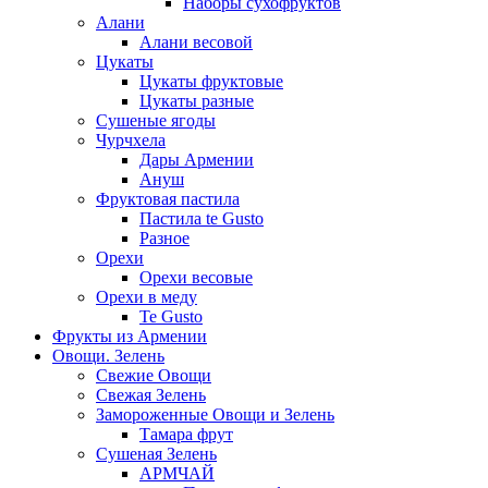
Наборы сухофруктов
Алани
Алани весовой
Цукаты
Цукаты фруктовые
Цукаты разные
Сушеные ягоды
Чурчхела
Дары Армении
Ануш
Фруктовая пастила
Пастила te Gusto
Разное
Орехи
Орехи весовые
Орехи в меду
Te Gusto
Фрукты из Армении
Овощи. Зелень
Свежие Овощи
Свежая Зелень
Замороженные Овощи и Зелень
Тамара фрут
Сушеная Зелень
АРМЧАЙ