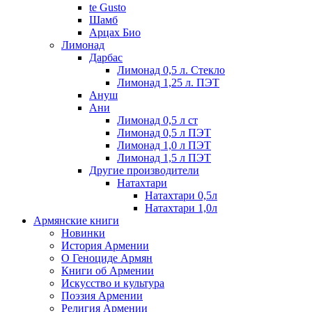
te Gusto
Шамб
Арцах Био
Лимонад
Дарбас
Лимонад 0,5 л. Стекло
Лимонад 1,25 л. ПЭТ
Ануш
Ани
Лимонад 0,5 л ст
Лимонад 0,5 л ПЭТ
Лимонад 1,0 л ПЭТ
Лимонад 1,5 л ПЭТ
Другие производители
Натахтари
Натахтари 0,5л
Натахтари 1,0л
Армянские книги
Новинки
История Армении
О Геноциде Армян
Книги об Армении
Иcкусство и культура
Поэзия Армении
Религия Армении