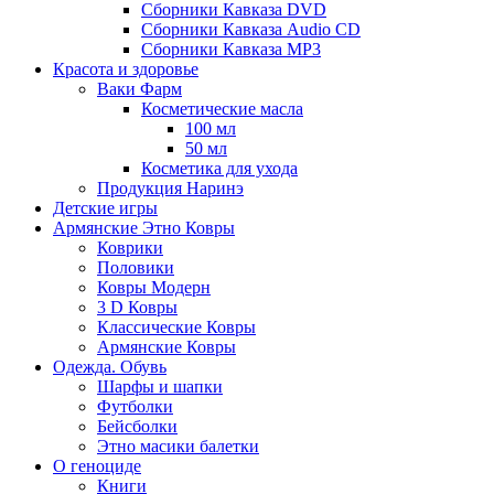
Сборники Кавказа DVD
Сборники Кавказа Audio CD
Сборники Кавказа MP3
Красота и здоровье
Ваки Фарм
Косметические масла
100 мл
50 мл
Косметика для ухода
Продукция Наринэ
Детские игры
Армянские Этно Ковры
Коврики
Половики
Ковры Модерн
3 D Ковры
Классические Ковры
Армянские Ковры
Одежда. Обувь
Шарфы и шапки
Футболки
Бейсболки
Этно масики балетки
О геноциде
Книги