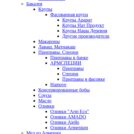
Бакалея
Крупы
Фасованная крупа
Крупы Арарат
Крупы Нат Продукт
Крупы Наша Деревня
Другие производители
Макароны
Лаваш. Матнакаш
Приправы. Специи
Приправы в банке
АРМСПЕЦИИ
Приправы
Специи
Приправы в фасовке
Hamove
Консервированные бобы
Соусы
Масло
Оливки
Оливки "Arm Eco"
Оливки AMADO
Оливки Aiello
Оливки Armenium
Мед из Армении