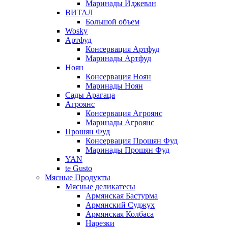
Маринады Иджеван
ВИТАЛ
Большой объем
Wosky
Артфуд
Консервация Артфуд
Маринады Артфуд
Ноян
Консервация Ноян
Маринады Ноян
Сады Арагаца
Агроянс
Консервация Агроянс
Маринады Агроянс
Прошян Фуд
Консервация Прошян Фуд
Маринады Прошян Фуд
YAN
te Gusto
Мясные Продукты
Мясные деликатесы
Армянская Бастурма
Армянский Суджух
Армянская Колбаса
Нарезки