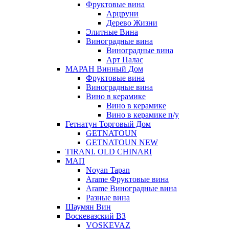
Фруктовые вина
Арцруни
Дерево Жизни
Элитные Вина
Виноградные вина
Виноградные вина
Арт Палас
МАРАН Винный Дом
Фруктовые вина
Виноградные вина
Вино в керамике
Вино в керамике
Вино в керамике п/у
Гетнатун Торговый Дом
GETNATOUN
GETNATOUN NEW
TIRANI. OLD CHINARI
МАП
Noyan Tapan
Arame Фруктовые вина
Arame Виноградные вина
Разные вина
Шаумян Вин
Воскевазский ВЗ
VOSKEVAZ