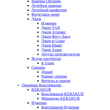
Варенье Органик
Лечебное варенье
Лечебный конфитюр
Фруктовое пюре
Джем
Иджеван
Джем YAN
Джем Агроянс
Джем Фрут Ланд
Джем te Gusto
Джем Шамб
Джем Ararat
Другие производители
Ягоды протёртые
te Gusto
Сиропы
Дошаб
Разные сиропы
Фрукты в сиропе
Овощные Консервации
KERAKUR
Консервация KERAKUR
Маринады KERAKUR
Иджеван
Консервация Иджеван