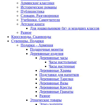
Армянские классики
Исторические романы
Публицистика
Словари. Разговорники
Учебники. Самоучители
Детские книги
Для дошкольников<br> и младших классов
Разное
Кроссворды. Сканворды
Сувениры. Подарки
Подарки – Армения
Подарочные монеты
Деревянные изделия
Деревянные часы
Часы настольные
Часы настенные
Деревянные Храмы
Подставки для напитков
Деревянные Тарелки
Деревянные Вазы
Деревянные Кресты
Деревянные Гранаты
Разное
Этнические товары
Этно скатерти