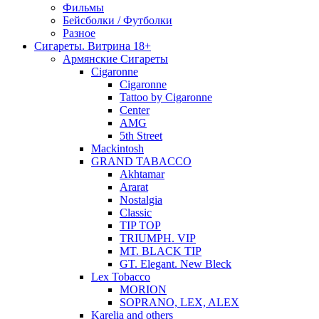
Фильмы
Бейсболки / Футболки
Разное
Сигареты. Витрина 18+
Армянские Сигареты
Cigaronne
Cigaronne
Tattoo by Cigaronne
Center
AMG
5th Street
Mackintosh
GRAND TABACCO
Akhtamar
Ararat
Nostalgia
Classic
TIP TOP
TRIUMPH. VIP
MT. BLACK TIP
GT. Elegant. New Bleck
Lex Tobacco
MORION
SOPRANO, LEX, ALEX
Karelia and others