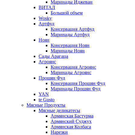
Маринады Иджеван
ВИТАЛ
Большой объем
Wosky
Артфуд
Консервация Артфуд
Маринады Артфуд
Ноян
Консервация Ноян
Маринады Ноян
Сады Арагаца
Агроянс
Консервация Агроянс
Маринады Агроянс
Прошян Фуд
Консервация Прошян Фуд
Маринады Прошян Фуд
YAN
te Gusto
Мясные Продукты
Мясные деликатесы
Армянская Бастурма
Армянский Суджух
Армянская Колбаса
Нарезки