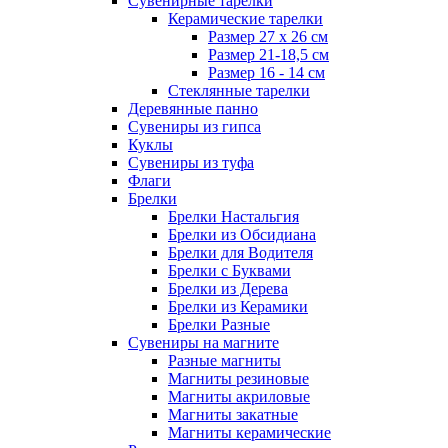
Сувенирные тарелки
Керамические тарелки
Размер 27 х 26 см
Размер 21-18,5 см
Размер 16 - 14 см
Стеклянные тарелки
Деревянные панно
Сувениры из гипса
Куклы
Сувениры из туфа
Флаги
Брелки
Брелки Настальгия
Брелки из Обсидиана
Брелки для Водителя
Брелки с Буквами
Брелки из Дерева
Брелки из Керамики
Брелки Разные
Сувениры на магните
Разные магниты
Магниты резиновые
Магниты акриловые
Магниты закатные
Магниты керамические