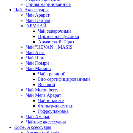
Грибы маринованные
Чай. Аксессуары
Чай Арарат
Чай Darman
АРМЧАЙ
Чай заварочный
Прозрачная фасовка
Армянский Тараз
Чай "IJEVAN". MASIS
Чай Агат
Чай Нане
Чай Гюмри
Чай Манана
Чай травяной
Био-сертифицированный
Весовой
Чай Meron berry
Чай Мега Арарат
Чай в пакете
Фильтр-пакетики
Гофроупаковка
Чай Амарас
Чайные аксессуары
Кофе. Аксессуары
Армянский кофе