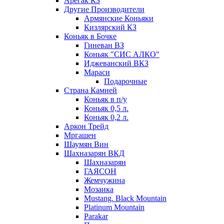
Арегак КЗ
Другие Производители
Армянские Коньяки
Кизлярский КЗ
Коньяк в Бочке
Гиневан ВЗ
Коньяк "СИС АЛКО"
Иджеванский ВКЗ
Мараси
Подарочные
Страна Камней
Коньяк в п/у
Коньяк 0,5 л.
Коньяк 0,2 л.
Аркон Трейд
Мргашен
Шаумян Вин
Шахназарян ВКД
Шахназарян
ГАЯСОН
Жемчужина
Мозаика
Mustang. Black Mountain
Platinum Mountain
Parakar