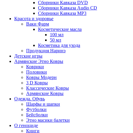
Сборники Кавказа DVD
Сборники Кавказа Audio CD
Сборники Кавказа MP3
Красота и здоровье
Ваки Фарм
Косметические масла
100 мл
50 мл
Косметика для ухода
Продукция Наринэ
Детские игры
Армянские Этно Ковры
Коврики
Половики
Ковры Модерн
3 D Ковры
Классические Ковры
Армянские Ковры
Одежда. Обувь
Шарфы и шапки
Футболки
Бейсболки
Этно масики балетки
О геноциде
Книги