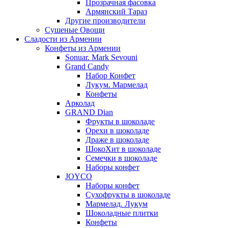
Прозрачная фасовка
Армянский Тараз
Другие производители
Сушеные Овощи
Сладости из Армении
Конфеты из Армении
Sonuar. Mark Sevouni
Grand Candy
Набор Конфет
Лукум. Мармелад
Конфеты
Арколад
GRAND Dian
Фрукты в шоколаде
Орехи в шоколаде
Драже в шоколаде
ШокоХит в шоколаде
Семечки в шоколаде
Наборы конфет
JOYCO
Наборы конфет
Сухофрукты в шоколаде
Мармелад. Лукум
Шоколадные плитки
Конфеты