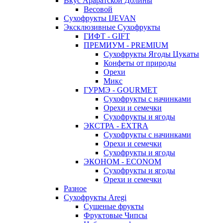
Вкус Араратской Долины
Весовой
Сухофрукты IJEVAN
Эксклюзивные Сухофрукты
ГИФТ - GIFT
ПРЕМИУМ - PREMIUM
Сухофрукты Ягоды Цукаты
Конфеты от природы
Орехи
Микс
ГУРМЭ - GOURMET
Сухофрукты с начинками
Орехи и семечки
Сухофрукты и ягоды
ЭКСТРА - EXTRA
Сухофрукты с начинками
Орехи и семечки
Сухофрукты и ягоды
ЭКОНОМ - ECONOM
Сухофрукты и ягоды
Орехи и семечки
Разное
Сухофрукты Aregi
Сушеные фрукты
Фруктовые Чипсы