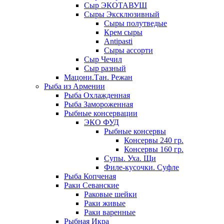
Сыр ЭКОТАВУШ
Сыры Эксклюзивный
Сыры полутведые
Крем сыры
Antipasti
Сыры ассорти
Сыр Чечил
Сыр разный
Мацони.Тан. Режан
Рыба из Армении
Рыба Охлажденная
Рыба Замороженная
Рыбные консервации
ЭКО ФУД
Рыбные консервы
Консервы 240 гр.
Консервы 160 гр.
Супы. Уха. Щи
Филе-кусочки. Суфле
Рыба Копченая
Раки Севанские
Раковые шейки
Раки живые
Раки варенные
Рыбная Икра