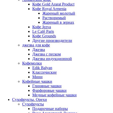
Кофе Gold Ararat Product
Кофе Royal Armenia
Жареный молотый
Растворимый
Жареный в зернах
Кофе Jezva
Le Café Paris
Кофе Grounds
Другие производители
джезва для кофе
Джезва
Джезва с песком
Джезва индукционной
Кофемолки
Edik Balyan
Классичиские
Мини
Кофейные чашки
Глиняные чашки
Фарфоровые чашки
Медные кофейные чашки
Сухофрукты. Орехи
Сухофрукты
Подарочные наборы