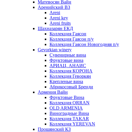
Матевосян Вайн
Аренийский ВЗ
Areni
Areni key
Areni fruits
Шахназарян ЕКД
Коллекция Гаясон
Коллекция Гаясон п/у
Коллекция Гаясон Новогодняя п/у
Gevorkian winery
Сувенирные вина
Фруктовые вина
АРИАЦ. АНАИС
Коллекция КОРОНА
Коллекция Геворкян
Крепленые вина
Абрикосовый Бренди
Армения Вайн
Фруктовые Вина
Коллекция ORRAN
OLD ARMENIA
Виноградные Вина
Коллекция TAKAR
Коллекция YEREVAN
Прошянский КЗ