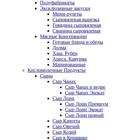
Полуфабрикаты
Эксклюзивные закуски
Мини-рулеты
Сыровяленая вырезка
Говядина сыровяленая
Свинина сыровяленая
Мясные Консервации
Готовые блюда и обеды
Долма
Хаш. Рубец
Ариса. Кавурма
Маринованные
Кисломолочные Продукты
Сыры
Сыр Чанах
Сыр Чанах в ведре
Сыр Чанах Экокат
Сыр Лори
Сыр Лори Премиум
Сыр Лори Экокат
Сыр Лори разный
Сыр Качотта
Сыр Овечий
Сыр Козий
Сыр в Керамике