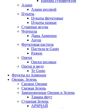
Наборы сухофруктов
Алани
Алани весовой
Цукаты
Цукаты фруктовые
Цукаты разные
Сушеные ягоды
Чурчхела
Дары Армении
Ануш
Фруктовая пастила
Пастила te Gusto
Разное
Орехи
Орехи весовые
Орехи в меду
Te Gusto
Фрукты из Армении
Овощи. Зелень
Свежие Овощи
Свежая Зелень
Замороженные Овощи и Зелень
Тамара фрут
Сушеная Зелень
АРМЧАЙ