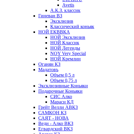
Avetis
А.К.З. классик
Гиневан ВЗ
Эксклюзив
Классический коньяк
НОЙ ЕКВВКА
НОЙ Эксклюзив
НОЙ Классик
НОЙ Легенды
NOY Very Speсial
НОЙ Кремлин
Оганян КЗ
Мадатовъ
Объем 0,5 л
Объем 0,75 л
Эксклюзивные Коньяки
Подарочные Коньяки
СИС Алко
Мараси КД
Грейт Велли АВКЗ
САМКОН КЗ
САЯТ - НОВА
Веди - Алко ВКЗ
Егвардский ВКЗ