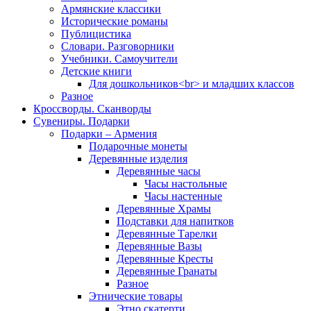
Армянские классики
Исторические романы
Публицистика
Словари. Разговорники
Учебники. Самоучители
Детские книги
Для дошкольников<br> и младших классов
Разное
Кроссворды. Сканворды
Сувениры. Подарки
Подарки – Армения
Подарочные монеты
Деревянные изделия
Деревянные часы
Часы настольные
Часы настенные
Деревянные Храмы
Подставки для напитков
Деревянные Тарелки
Деревянные Вазы
Деревянные Кресты
Деревянные Гранаты
Разное
Этнические товары
Этно скатерти