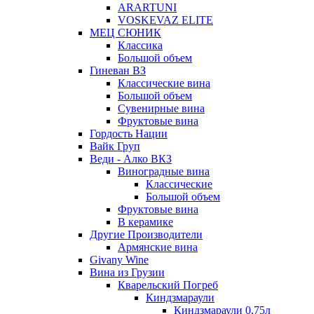
ARARTUNI
VOSKEVAZ ELITE
МЕЦ СЮНИК
Классика
Большой объем
Гиневан ВЗ
Классические вина
Большой объем
Сувенирные вина
Фруктовые вина
Гордость Нации
Вайк Груп
Веди - Алко ВКЗ
Виноградные вина
Классические
Большой объем
Фруктовые вина
В керамике
Другие Производители
Армянские вина
Givany Wine
Вина из Грузии
Кварельский Погреб
Киндзмараули
Киндзмараули 0,75л