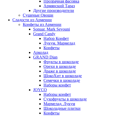
Прозрачная фасовка
Армянский Тараз
Другие производители
Сушеные Овощи
Сладости из Армении
Конфеты из Армении
Sonuar. Mark Sevouni
Grand Candy
Набор Конфет
Лукум. Мармелад
Конфеты
Арколад
GRAND Dian
Фрукты в шоколаде
Орехи в шоколаде
Драже в шоколаде
ШокоХит в шоколаде
Семечки в шоколаде
Наборы конфет
JOYCO
Наборы конфет
Сухофрукты в шоколаде
Мармелад. Лукум
Шоколадные плитки
Конфеты