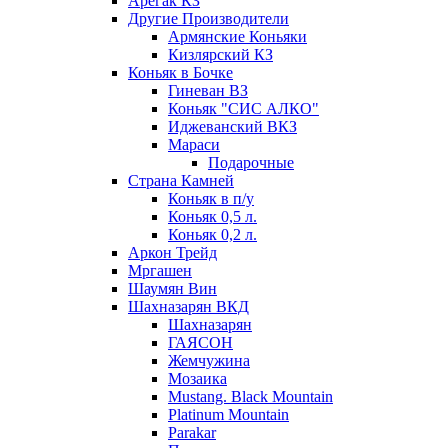
Арегак КЗ
Другие Производители
Армянские Коньяки
Кизлярский КЗ
Коньяк в Бочке
Гиневан ВЗ
Коньяк "СИС АЛКО"
Иджеванский ВКЗ
Мараси
Подарочные
Страна Камней
Коньяк в п/у
Коньяк 0,5 л.
Коньяк 0,2 л.
Аркон Трейд
Мргашен
Шаумян Вин
Шахназарян ВКД
Шахназарян
ГАЯСОН
Жемчужина
Мозаика
Mustang. Black Mountain
Platinum Mountain
Parakar