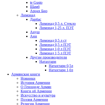
te Gusto
Шамб
Арцах Био
Лимонад
Дарбас
Лимонад 0,5 л. Стекло
Лимонад 1,25 л. ПЭТ
Ануш
Ани
Лимонад 0,5 л ст
Лимонад 0,5 л ПЭТ
Лимонад 1,0 л ПЭТ
Лимонад 1,5 л ПЭТ
Другие производители
Натахтари
Натахтари 0,5л
Натахтари 1,0л
Армянские книги
Новинки
История Армении
О Геноциде Армян
Книги об Армении
Иcкусство и культура
Поэзия Армении
Религия Армении