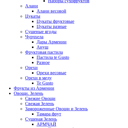
Наборы сухофруктов
Алани
Алани весовой
Цукаты
Цукаты фруктовые
Цукаты разные
Сушеные ягоды
Чурчхела
Дары Армении
Ануш
Фруктовая пастила
Пастила te Gusto
Разное
Орехи
Орехи весовые
Орехи в меду
Te Gusto
Фрукты из Армении
Овощи. Зелень
Свежие Овощи
Свежая Зелень
Замороженные Овощи и Зелень
Тамара фрут
Сушеная Зелень
АРМЧАЙ