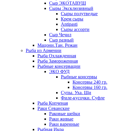
Сыр ЭКОТАВУШ
Сыры Эксклюзивный
Сыры полутведые
Крем сыры
Antipasti
Сыры ассорти
Сыр Чечил
Сыр разный
Мацони.Тан. Режан
Рыба из Армении
Рыба Охлажденная
Рыба Замороженная
Рыбные консервации
ЭКО ФУД
Рыбные консервы
Консервы 240 гр.
Консервы 160 гр.
Супы. Уха. Щи
Филе-кусочки. Суфле
Рыба Копченая
Раки Севанские
Раковые шейки
Раки живые
Раки варенные
Рыбная Икра