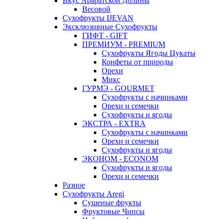
Вкус Араратской Долины
Весовой
Сухофрукты IJEVAN
Эксклюзивные Сухофрукты
ГИФТ - GIFT
ПРЕМИУМ - PREMIUM
Сухофрукты Ягоды Цукаты
Конфеты от природы
Орехи
Микс
ГУРМЭ - GOURMET
Сухофрукты с начинками
Орехи и семечки
Сухофрукты и ягоды
ЭКСТРА - EXTRA
Сухофрукты с начинками
Орехи и семечки
Сухофрукты и ягоды
ЭКОНОМ - ECONOM
Сухофрукты и ягоды
Орехи и семечки
Разное
Сухофрукты Aregi
Сушеные фрукты
Фруктовые Чипсы