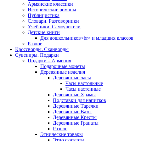
Армянские классики
Исторические романы
Публицистика
Словари. Разговорники
Учебники. Самоучители
Детские книги
Для дошкольников<br> и младших классов
Разное
Кроссворды. Сканворды
Сувениры. Подарки
Подарки – Армения
Подарочные монеты
Деревянные изделия
Деревянные часы
Часы настольные
Часы настенные
Деревянные Храмы
Подставки для напитков
Деревянные Тарелки
Деревянные Вазы
Деревянные Кресты
Деревянные Гранаты
Разное
Этнические товары
Этно скатерти