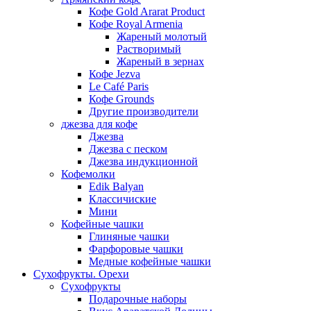
Кофе Gold Ararat Product
Кофе Royal Armenia
Жареный молотый
Растворимый
Жареный в зернах
Кофе Jezva
Le Café Paris
Кофе Grounds
Другие производители
джезва для кофе
Джезва
Джезва с песком
Джезва индукционной
Кофемолки
Edik Balyan
Классичиские
Мини
Кофейные чашки
Глиняные чашки
Фарфоровые чашки
Медные кофейные чашки
Сухофрукты. Орехи
Сухофрукты
Подарочные наборы