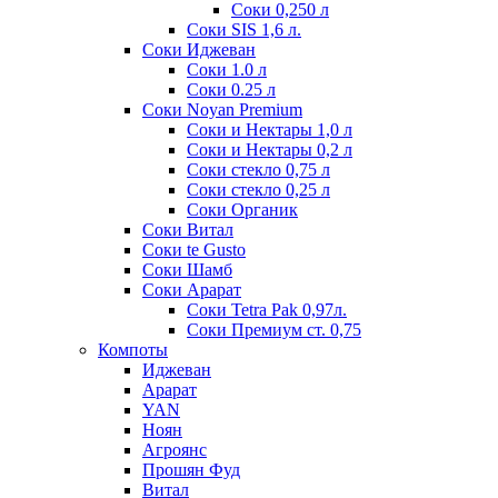
Соки 0,250 л
Соки SIS 1,6 л.
Соки Иджеван
Соки 1.0 л
Соки 0.25 л
Соки Noyan Premium
Соки и Нектары 1,0 л
Соки и Нектары 0,2 л
Соки стекло 0,75 л
Соки стекло 0,25 л
Соки Органик
Соки Витал
Соки te Gusto
Соки Шамб
Соки Арарат
Соки Tetra Pak 0,97л.
Соки Премиум ст. 0,75
Компоты
Иджеван
Арарат
YAN
Ноян
Агроянс
Прошян Фуд
Витал