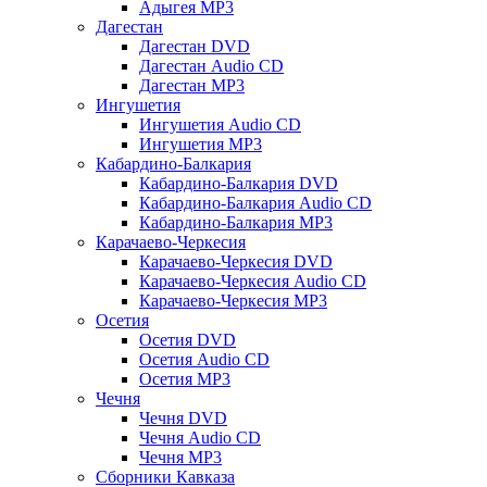
Адыгея MP3
Дагестан
Дагестан DVD
Дагестан Audio CD
Дагестан MP3
Ингушетия
Ингушетия Audio CD
Ингушетия MP3
Кабардино-Балкария
Кабардино-Балкария DVD
Кабардино-Балкария Audio CD
Кабардино-Балкария MP3
Карачаево-Черкесия
Карачаево-Черкесия DVD
Карачаево-Черкесия Audio CD
Карачаево-Черкесия MP3
Осетия
Осетия DVD
Осетия Audio CD
Осетия MP3
Чечня
Чечня DVD
Чечня Audio CD
Чечня MP3
Сборники Кавказа