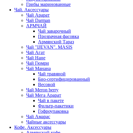
Грибы маринованные
Чай. Аксессуары
Чай Арарат
Чай Darman
АРМЧАЙ
Чай заварочный
Прозрачная фасовка
Армянский Тараз
Чай "IJEVAN". MASIS
Чай Агат
Чай Нане
Чай Гюмри
Чай Манана
Чай травяной
Био-сертифицированный
Весовой
Чай Meron berry
Чай Мега Арарат
Чай в пакете
Фильтр-пакетики
Гофроупаковка
Чай Амарас
Чайные аксессуары
Кофе. Аксессуары
Армянский кофе