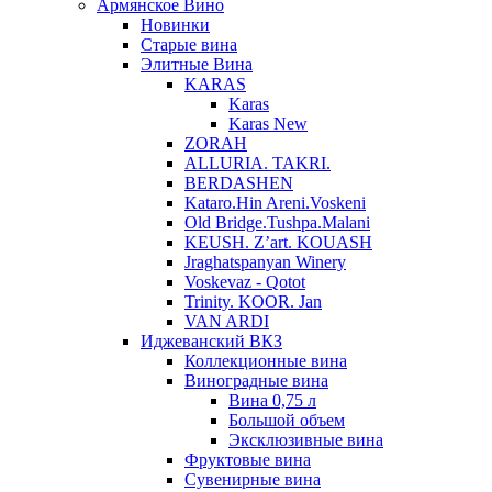
Армянское Вино
Новинки
Старые вина
Элитные Вина
KARAS
Karas
Karas New
ZORAH
ALLURIA. TAKRI.
BERDASHEN
Kataro.Hin Areni.Voskeni
Old Bridge.Tushpa.Malani
KEUSH. Z’art. KOUASH
Jraghatspanyan Winery
Voskevaz - Qotot
Trinity. KOOR. Jan
VAN ARDI
Иджеванский ВКЗ
Коллекционные вина
Виноградные вина
Вина 0,75 л
Большой объем
Эксклюзивные вина
Фруктовые вина
Cувенирные вина