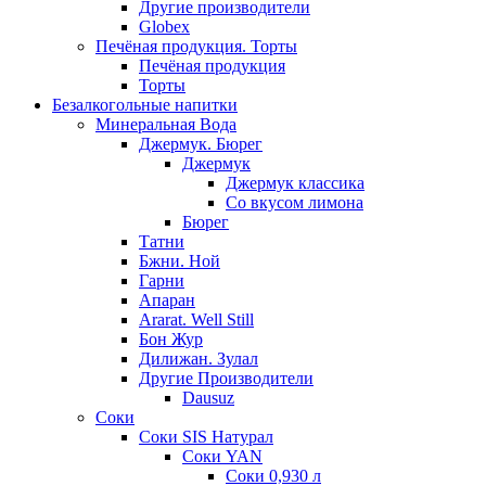
Другие производители
Globex
Печёная продукция. Торты
Печёная продукция
Торты
Безалкогольные напитки
Минеральная Вода
Джермук. Бюрег
Джермук
Джермук классика
Со вкусом лимона
Бюрег
Татни
Бжни. Ной
Гарни
Апаран
Ararat. Well Still
Бон Жур
Дилижан. Зулал
Другие Производители
Dausuz
Соки
Соки SIS Натурал
Соки YAN
Соки 0,930 л