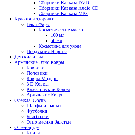
Сборники Кавказа DVD
Сборники Кавказа Audio CD
Сборники Кавказа MP3
Красота и здоровье
Ваки Фарм
Косметические масла
100 мл
50 мл
Косметика для ухода
Продукция Наринэ
Детские игры
Армянские Этно Ковры
Коврики
Половики
Ковры Модерн
3 D Ковры
Классические Ковры
Армянские Ковры
Одежда. Обувь
Шарфы и шапки
Футболки
Бейсболки
Этно масики балетки
О геноциде
Книги