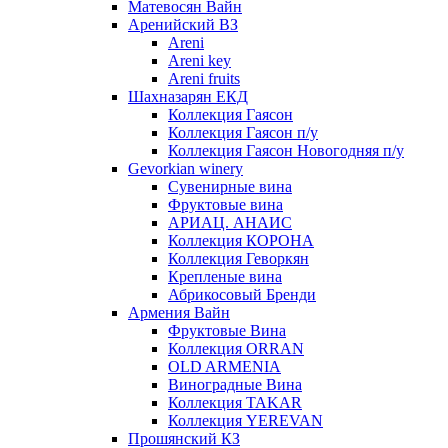
Матевосян Вайн
Аренийский ВЗ
Areni
Areni key
Areni fruits
Шахназарян ЕКД
Коллекция Гаясон
Коллекция Гаясон п/у
Коллекция Гаясон Новогодняя п/у
Gevorkian winery
Сувенирные вина
Фруктовые вина
АРИАЦ. АНАИС
Коллекция КОРОНА
Коллекция Геворкян
Крепленые вина
Абрикосовый Бренди
Армения Вайн
Фруктовые Вина
Коллекция ORRAN
OLD ARMENIA
Виноградные Вина
Коллекция TAKAR
Коллекция YEREVAN
Прошянский КЗ