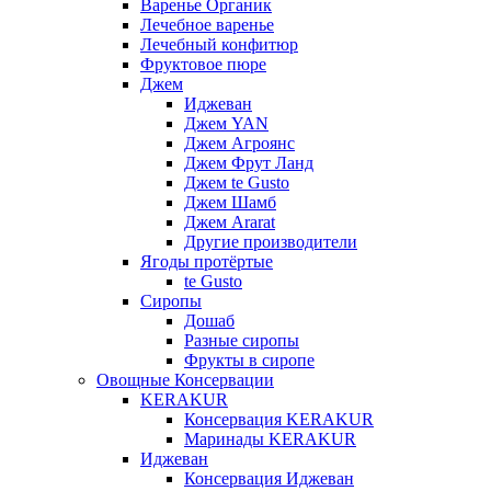
Варенье Органик
Лечебное варенье
Лечебный конфитюр
Фруктовое пюре
Джем
Иджеван
Джем YAN
Джем Агроянс
Джем Фрут Ланд
Джем te Gusto
Джем Шамб
Джем Ararat
Другие производители
Ягоды протёртые
te Gusto
Сиропы
Дошаб
Разные сиропы
Фрукты в сиропе
Овощные Консервации
KERAKUR
Консервация KERAKUR
Маринады KERAKUR
Иджеван
Консервация Иджеван