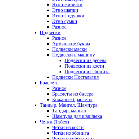
Этно жилетки
Этно шапки
Этно Подушки
Этно сумки
Разное
Подвески
Разное
Армянские буквы
Подвески маски
Подвески в машину
Подвески из дерева
Подвески из кости
Подвески из эбонита
Подвески Ностальгия
Браслеты
Разное
Браслеты из бисера
Кожаные браслеты
Тандыр, Мангал, Шампура
Тандыр, мангал
Шампура для шашлыка
Четки (Тзбех)
Четки из кости
Четки из эбонита
Четки из обсидиана