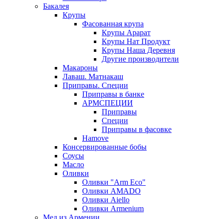
Бакалея
Крупы
Фасованная крупа
Крупы Арарат
Крупы Нат Продукт
Крупы Наша Деревня
Другие производители
Макароны
Лаваш. Матнакаш
Приправы. Специи
Приправы в банке
АРМСПЕЦИИ
Приправы
Специи
Приправы в фасовке
Hamove
Консервированные бобы
Соусы
Масло
Оливки
Оливки "Arm Eco"
Оливки AMADO
Оливки Aiello
Оливки Armenium
Мед из Армении