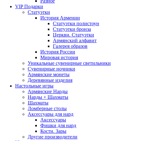
Разное
VIP Подарки
Статуэтки
История Армении
Статуэтки полистоун
Статуэтки бронза
Церкви. Статуэтки
Армянский алфавит
Галерея образов
История России
Мировая история
Уникальные сувенирные светильники
Сувенирные ночники
Армянские монеты
Деревянные изделия
Настольные игры
Армянские Нарды
Нарды + Шахматы
Шахматы
Ломберные столы
Аксессуары для нард
Аксессуары
Фишки для нард
Кости. Зары
Другие производители