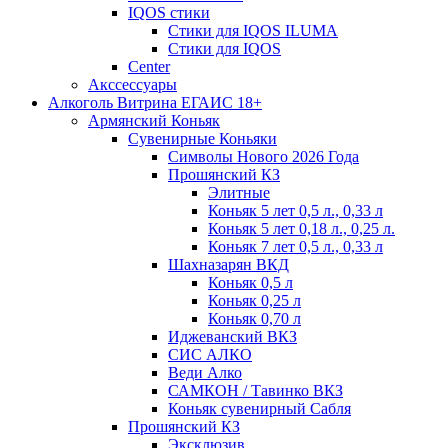
IQOS стики
Стики для IQOS ILUMA
Стики для IQOS
Сenter
Акссессуары
Алкоголь Витрина ЕГАИС 18+
Армянский Коньяк
Сувенирные Коньяки
Символы Нового 2026 Года
Прошянский КЗ
Элитные
Коньяк 5 лет 0,5 л., 0,33 л
Коньяк 5 лет 0,18 л., 0,25 л.
Коньяк 7 лет 0,5 л., 0,33 л
Шахназарян ВКД
Коньяк 0,5 л
Коньяк 0,25 л
Коньяк 0,70 л
Иджеванский ВКЗ
СИС АЛКО
Веди Алко
САМКОН / Тавинко ВКЗ
Коньяк сувенирный Сабля
Прошянский КЗ
Эксклюзив