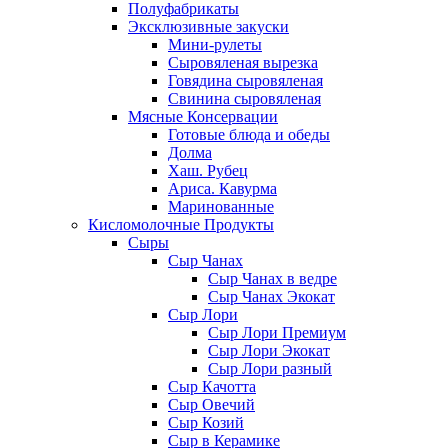
Полуфабрикаты
Эксклюзивные закуски
Мини-рулеты
Сыровяленая вырезка
Говядина сыровяленая
Свинина сыровяленая
Мясные Консервации
Готовые блюда и обеды
Долма
Хаш. Рубец
Ариса. Кавурма
Маринованные
Кисломолочные Продукты
Сыры
Сыр Чанах
Сыр Чанах в ведре
Сыр Чанах Экокат
Сыр Лори
Сыр Лори Премиум
Сыр Лори Экокат
Сыр Лори разный
Сыр Качотта
Сыр Овечий
Сыр Козий
Сыр в Керамике