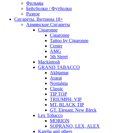
Фильмы
Бейсболки / Футболки
Разное
Сигареты. Витрина 18+
Армянские Сигареты
Cigaronne
Cigaronne
Tattoo by Cigaronne
Center
AMG
5th Street
Mackintosh
GRAND TABACCO
Akhtamar
Ararat
Nostalgia
Classic
TIP TOP
TRIUMPH. VIP
MT. BLACK TIP
GT. Elegant. New Bleck
Lex Tobacco
MORION
SOPRANO, LEX, ALEX
Karelia and others