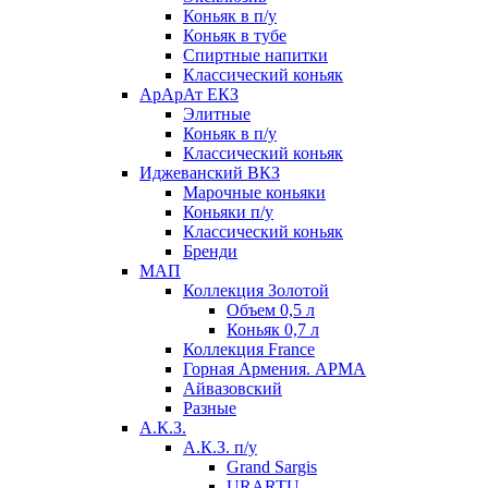
Коньяк в п/у
Коньяк в тубе
Спиртные напитки
Классический коньяк
АрАрАт ЕКЗ
Элитные
Коньяк в п/у
Классический коньяк
Иджеванский ВКЗ
Марочные коньяки
Коньяки п/у
Классический коньяк
Бренди
МАП
Коллекция Золотой
Объем 0,5 л
Коньяк 0,7 л
Коллекция France
Горная Армения. АРМА
Айвазовский
Разные
А.К.З.
А.К.З. п/у
Grand Sargis
URARTU