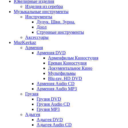
Ювелирные изделия
Изделия из серебра
Музыкальные инструменты
Инструменты
Дудук. Шви. Зурна.
Доол
Струнные инструменты
Аксессуары
MuzKavkaz
Армения
Армения DVD
Арменфильм Киностудия
Ереван Киностудия
Документальное Кино
Мультфильмы
Blu-ray. HD DVD
Армения Audio CD
Армения Audio MP3
Грузия
Грузия DVD
Грузия Audio CD
Грузия MP3
Адыгея
Адыгея DVD
Адыгея Audio CD