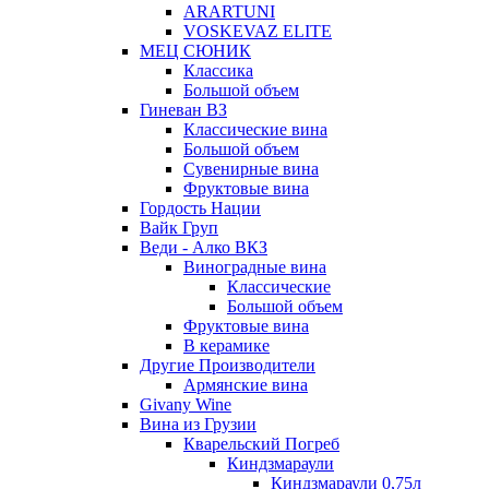
ARARTUNI
VOSKEVAZ ELITE
МЕЦ СЮНИК
Классика
Большой объем
Гиневан ВЗ
Классические вина
Большой объем
Сувенирные вина
Фруктовые вина
Гордость Нации
Вайк Груп
Веди - Алко ВКЗ
Виноградные вина
Классические
Большой объем
Фруктовые вина
В керамике
Другие Производители
Армянские вина
Givany Wine
Вина из Грузии
Кварельский Погреб
Киндзмараули
Киндзмараули 0,75л