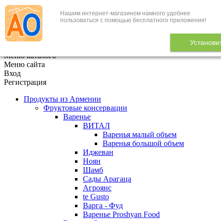
Нашим интернет-магазином намного удобнее
+7 (495) 646-888-1
пользоваться с помощью бесплатного приложения!
В корзине
0
товаров
Установи
x
Меню каталога
Меню сайта
Вход
Регистрация
Продукты из Армении
Фруктовые консервации
Варенье
ВИТАЛ
Варенья малый объем
Варенья большой объем
Иджеван
Ноян
Шамб
Сады Арагаца
Агроянс
te Gusto
Варга - Фуд
Варенье Proshyan Food