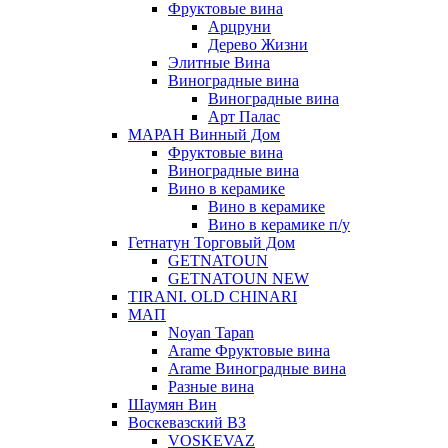
Фруктовые вина
Арцруни
Дерево Жизни
Элитные Вина
Виноградные вина
Виноградные вина
Арт Палас
МАРАН Винный Дом
Фруктовые вина
Виноградные вина
Вино в керамике
Вино в керамике
Вино в керамике п/у
Гетнатун Торговый Дом
GETNATOUN
GETNATOUN NEW
TIRANI. OLD CHINARI
МАП
Noyan Tapan
Arame Фруктовые вина
Arame Виноградные вина
Разные вина
Шаумян Вин
Воскевазский ВЗ
VOSKEVAZ