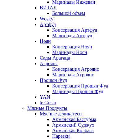
Маринады Иджеван
ВИТАЛ
Большой объем
Wosky
Артфуд
Консервация Артфуд
Маринады Артфуд
Ноян
Консервация Ноян
Маринады Ноян
Сады Арагаца
Агроянс
Консервация Агроянс
Маринады Агроянс
Прошян Фуд
Консервация Прошян Фуд
Маринады Прошян Фуд
YAN
te Gusto
Мясные Продукты
Мясные деликатесы
Армянская Бастурма
Армянский Суджух
Армянская Колбаса
Нарезки