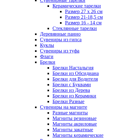
Сувенирные тарелки
Керамические тарелки
Размер 27 х 26 см
Размер 21-18,5 см
Размер 16 - 14 см
Стеклянные тарелки
Деревянные панно
Сувениры из гипса
Куклы
Сувениры из туфа
Флаги
Брелки
Брелки Настальгия
Брелки из Обсидиана
Брелки для Водителя
Брелки с Буквами
Брелки из Дерева
Брелки из Керамики
Брелки Разные
Сувениры на магните
Разные магниты
Магниты резиновые
Магниты акриловые
Магниты закатные
Магниты керамические