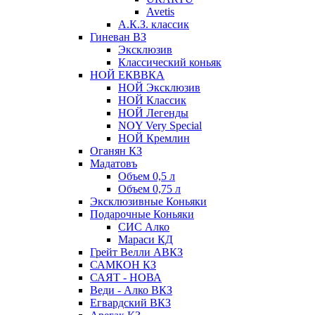
Avetis
А.К.З. классик
Гиневан ВЗ
Эксклюзив
Классический коньяк
НОЙ ЕКВВКА
НОЙ Эксклюзив
НОЙ Классик
НОЙ Легенды
NOY Very Speсial
НОЙ Кремлин
Оганян КЗ
Мадатовъ
Объем 0,5 л
Объем 0,75 л
Эксклюзивные Коньяки
Подарочные Коньяки
СИС Алко
Мараси КД
Грейт Велли АВКЗ
САМКОН КЗ
САЯТ - НОВА
Веди - Алко ВКЗ
Егвардский ВКЗ