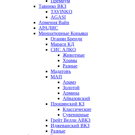
Премиум
Тавинко ВКЗ
TAVINKO
AGASI
Армения Вайн
АРАДИС
Миниатюрные Коньяки
Оганян Бренди
Мараси КД
СИС АЛКО
Животные
Храмы
Разные
Мадатовъ
МАП
Арамэ
Золотой
Армина
Айвазовский
Прошянский КЗ
Классические
Сувенирные
Грейт Велли АВКЗ
Иджеванский ВКЗ
Разные