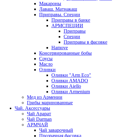
Макароны
Лаваш. Матнакаш
Приправы. Специи
Приправы в банке
АРМСПЕЦИИ
Приправы
Специи
Приправы в фасовке
Hamove
Консервированные бобы
Соусы
Масло
Оливки
Оливки "Arm Eco"
Оливки AMADO
Оливки Aiello
Оливки Armenium
Мед из Армении
Грибы маринованные
Чай. Аксессуары
Чай Арарат
Чай Darman
АРМЧАЙ
Чай заварочный
Прозрачная фасовка