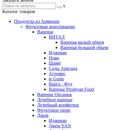
Заказать звонок
x
Каталог товаров
Продукты из Армении
Фруктовые консервации
Варенье
ВИТАЛ
Варенья малый объем
Варенья большой объем
Иджеван
Ноян
Шамб
Сады Арагаца
Агроянс
te Gusto
Варга - Фуд
Варенье Proshyan Food
Варенье Органик
Лечебное варенье
Лечебный конфитюр
Фруктовое пюре
Джем
Иджеван
Джем YAN