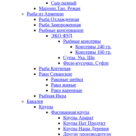
Сыр разный
Мацони.Тан. Режан
Рыба из Армении
Рыба Охлажденная
Рыба Замороженная
Рыбные консервации
ЭКО ФУД
Рыбные консервы
Консервы 240 гр.
Консервы 160 гр.
Супы. Уха. Щи
Филе-кусочки. Суфле
Рыба Копченая
Раки Севанские
Раковые шейки
Раки живые
Раки варенные
Рыбная Икра
Бакалея
Крупы
Фасованная крупа
Крупы Арарат
Крупы Нат Продукт
Крупы Наша Деревня
Другие производители