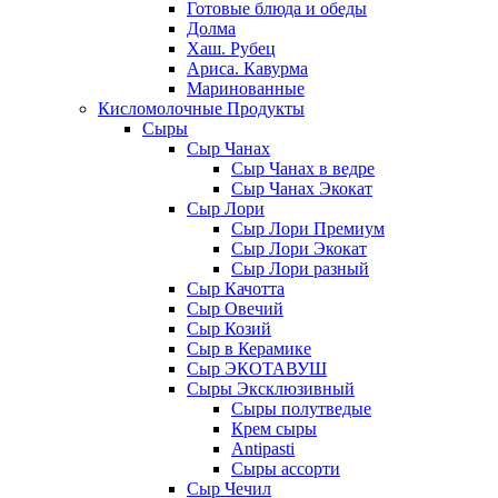
Готовые блюда и обеды
Долма
Хаш. Рубец
Ариса. Кавурма
Маринованные
Кисломолочные Продукты
Сыры
Сыр Чанах
Сыр Чанах в ведре
Сыр Чанах Экокат
Сыр Лори
Сыр Лори Премиум
Сыр Лори Экокат
Сыр Лори разный
Сыр Качотта
Сыр Овечий
Сыр Козий
Сыр в Керамике
Сыр ЭКОТАВУШ
Сыры Эксклюзивный
Сыры полутведые
Крем сыры
Antipasti
Сыры ассорти
Сыр Чечил