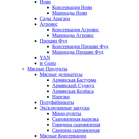
Ноян
Консервация Ноян
Маринады Ноян
Сады Арагаца
Агроянс
Консервация Агроянс
Маринады Агроянс
Прошян Фуд
Консервация Прошян Фуд
Маринады Прошян Фуд
YAN
te Gusto
Мясные Продукты
Мясные деликатесы
Армянская Бастурма
Армянский Суджух
Армянская Колбаса
Нарезки
Полуфабрикаты
Эксклюзивные закуски
Мини-рулеты
Сыровяленая вырезка
Говядина сыровяленая
Свинина сыровяленая
Мясные Консервации