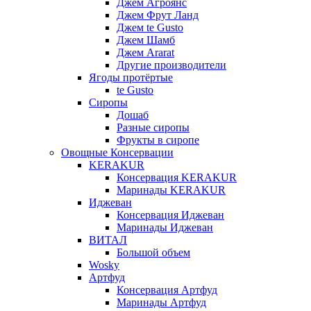
Джем Агроянс
Джем Фрут Ланд
Джем te Gusto
Джем Шамб
Джем Ararat
Другие производители
Ягоды протёртые
te Gusto
Сиропы
Дошаб
Разные сиропы
Фрукты в сиропе
Овощные Консервации
KERAKUR
Консервация KERAKUR
Маринады KERAKUR
Иджеван
Консервация Иджеван
Маринады Иджеван
ВИТАЛ
Большой объем
Wosky
Артфуд
Консервация Артфуд
Маринады Артфуд