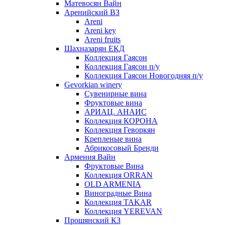
Матевосян Вайн
Аренийский ВЗ
Areni
Areni key
Areni fruits
Шахназарян ЕКД
Коллекция Гаясон
Коллекция Гаясон п/у
Коллекция Гаясон Новогодняя п/у
Gevorkian winery
Сувенирные вина
Фруктовые вина
АРИАЦ. АНАИС
Коллекция КОРОНА
Коллекция Геворкян
Крепленые вина
Абрикосовый Бренди
Армения Вайн
Фруктовые Вина
Коллекция ORRAN
OLD ARMENIA
Виноградные Вина
Коллекция TAKAR
Коллекция YEREVAN
Прошянский КЗ