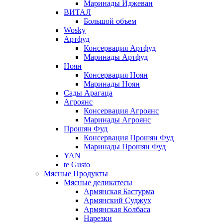
Маринады Иджеван
ВИТАЛ
Большой объем
Wosky
Артфуд
Консервация Артфуд
Маринады Артфуд
Ноян
Консервация Ноян
Маринады Ноян
Сады Арагаца
Агроянс
Консервация Агроянс
Маринады Агроянс
Прошян Фуд
Консервация Прошян Фуд
Маринады Прошян Фуд
YAN
te Gusto
Мясные Продукты
Мясные деликатесы
Армянская Бастурма
Армянский Суджух
Армянская Колбаса
Нарезки