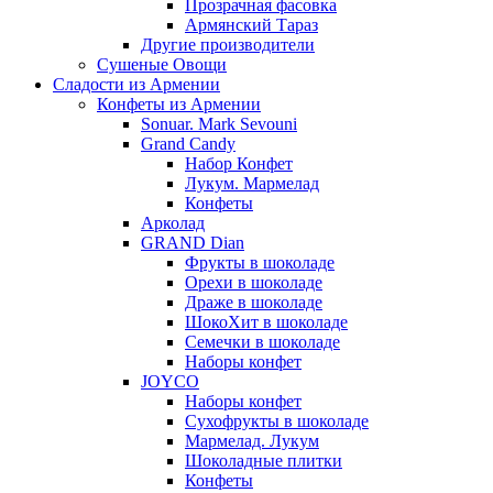
Прозрачная фасовка
Армянский Тараз
Другие производители
Сушеные Овощи
Сладости из Армении
Конфеты из Армении
Sonuar. Mark Sevouni
Grand Candy
Набор Конфет
Лукум. Мармелад
Конфеты
Арколад
GRAND Dian
Фрукты в шоколаде
Орехи в шоколаде
Драже в шоколаде
ШокоХит в шоколаде
Семечки в шоколаде
Наборы конфет
JOYCO
Наборы конфет
Сухофрукты в шоколаде
Мармелад. Лукум
Шоколадные плитки
Конфеты