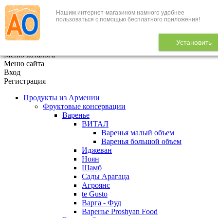
Нашим интернет-магазином намного удобнее
+7 (495) 646-888-1
пользоваться с помощью бесплатного приложения!
В корзине
0
товаров
Установить
x
Меню каталога
Меню сайта
Вход
Регистрация
Продукты из Армении
Фруктовые консервации
Варенье
ВИТАЛ
Варенья малый объем
Варенья большой объем
Иджеван
Ноян
Шамб
Сады Арагаца
Агроянс
te Gusto
Варга - Фуд
Варенье Proshyan Food