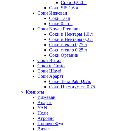
Соки 0,250 л
Соки SIS 1,6 л.
Соки Иджеван
Соки 1.0 л
Соки 0.25 л
Соки Noyan Premium
Соки и Нектары 1,0 л
Соки и Нектары 0,2 л
Соки стекло 0,75 л
Соки стекло 0,25 л
Соки Органик
Соки Витал
Соки te Gusto
Соки Шамб
Соки Арарат
Соки Tetra Pak 0,97л.
Соки Премиум ст. 0,75
Компоты
Иджеван
Арарат
YAN
Ноян
Агроянс
Прошян Фуд
Витал