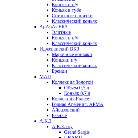
Коньяк в п/у
Коньяк в тубе
Спиртные напитки
Классический коньяк
АрАрАт ЕКЗ
Элитные
Коньяк в п/у
Классический коньяк
Иджеванский ВКЗ
Марочные коньяки
Коньяки п/у
Классический коньяк
Бренди
МАП
Коллекция Золотой
Объем 0,5 л
Коньяк 0,7 л
Коллекция France
Горная Армения. АРМА
Айвазовский
Разные
А.К.З.
А.К.З. п/у
Grand Sargis
URARTU