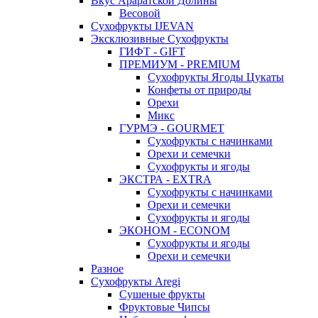
Вкус Араратской Долины
Весовой
Сухофрукты IJEVAN
Эксклюзивные Сухофрукты
ГИФТ - GIFT
ПРЕМИУМ - PREMIUM
Сухофрукты Ягоды Цукаты
Конфеты от природы
Орехи
Микс
ГУРМЭ - GOURMET
Сухофрукты с начинками
Орехи и семечки
Сухофрукты и ягоды
ЭКСТРА - EXTRA
Сухофрукты с начинками
Орехи и семечки
Сухофрукты и ягоды
ЭКОНОМ - ECONOM
Сухофрукты и ягоды
Орехи и семечки
Разное
Сухофрукты Aregi
Сушеные фрукты
Фруктовые Чипсы