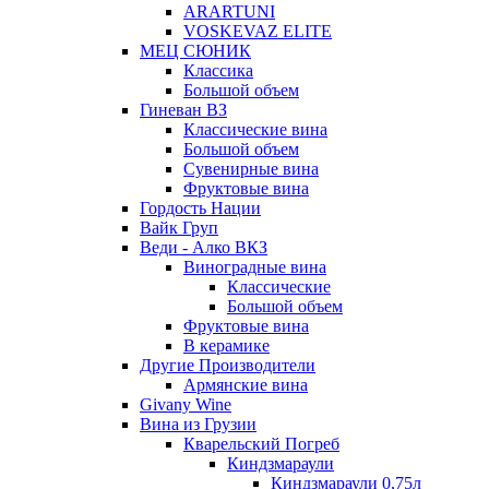
ARARTUNI
VOSKEVAZ ELITE
МЕЦ СЮНИК
Классика
Большой объем
Гиневан ВЗ
Классические вина
Большой объем
Сувенирные вина
Фруктовые вина
Гордость Нации
Вайк Груп
Веди - Алко ВКЗ
Виноградные вина
Классические
Большой объем
Фруктовые вина
В керамике
Другие Производители
Армянские вина
Givany Wine
Вина из Грузии
Кварельский Погреб
Киндзмараули
Киндзмараули 0,75л