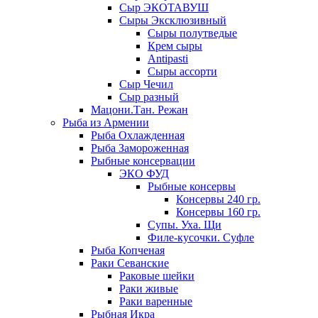
Сыр ЭКОТАВУШ
Сыры Эксклюзивный
Сыры полутведые
Крем сыры
Antipasti
Сыры ассорти
Сыр Чечил
Сыр разный
Мацони.Тан. Режан
Рыба из Армении
Рыба Охлажденная
Рыба Замороженная
Рыбные консервации
ЭКО ФУД
Рыбные консервы
Консервы 240 гр.
Консервы 160 гр.
Супы. Уха. Щи
Филе-кусочки. Суфле
Рыба Копченая
Раки Севанские
Раковые шейки
Раки живые
Раки варенные
Рыбная Икра