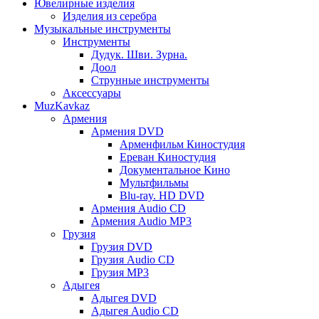
Ювелирные изделия
Изделия из серебра
Музыкальные инструменты
Инструменты
Дудук. Шви. Зурна.
Доол
Струнные инструменты
Аксессуары
MuzKavkaz
Армения
Армения DVD
Арменфильм Киностудия
Ереван Киностудия
Документальное Кино
Мультфильмы
Blu-ray. HD DVD
Армения Audio CD
Армения Audio MP3
Грузия
Грузия DVD
Грузия Audio CD
Грузия MP3
Адыгея
Адыгея DVD
Адыгея Audio CD