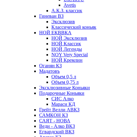
Avetis
А.К.З. классик
Гиневан ВЗ
Эксклюзив
Классический коньяк
НОЙ ЕКВВКА
НОЙ Эксклюзив
НОЙ Классик
НОЙ Легенды
NOY Very Speсial
НОЙ Кремлин
Оганян КЗ
Мадатовъ
Объем 0,5 л
Объем 0,75 л
Эксклюзивные Коньяки
Подарочные Коньяки
СИС Алко
Мараси КД
Грейт Велли АВКЗ
САМКОН КЗ
САЯТ - НОВА
Веди - Алко ВКЗ
Егвардский ВКЗ