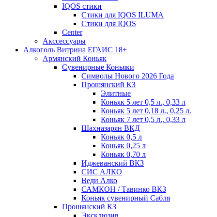
IQOS стики
Стики для IQOS ILUMA
Стики для IQOS
Сenter
Акссессуары
Алкоголь Витрина ЕГАИС 18+
Армянский Коньяк
Сувенирные Коньяки
Символы Нового 2026 Года
Прошянский КЗ
Элитные
Коньяк 5 лет 0,5 л., 0,33 л
Коньяк 5 лет 0,18 л., 0,25 л.
Коньяк 7 лет 0,5 л., 0,33 л
Шахназарян ВКД
Коньяк 0,5 л
Коньяк 0,25 л
Коньяк 0,70 л
Иджеванский ВКЗ
СИС АЛКО
Веди Алко
САМКОН / Тавинко ВКЗ
Коньяк сувенирный Сабля
Прошянский КЗ
Эксклюзив