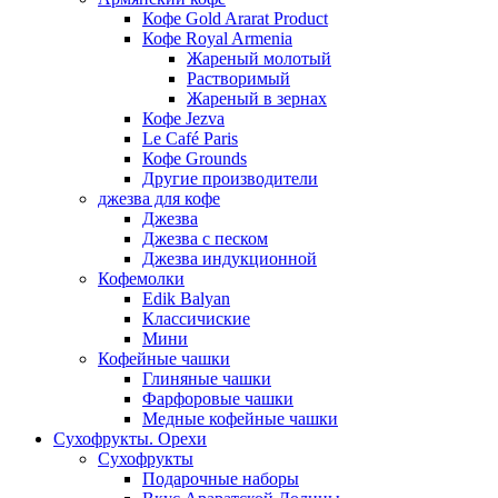
Кофе Gold Ararat Product
Кофе Royal Armenia
Жареный молотый
Растворимый
Жареный в зернах
Кофе Jezva
Le Café Paris
Кофе Grounds
Другие производители
джезва для кофе
Джезва
Джезва с песком
Джезва индукционной
Кофемолки
Edik Balyan
Классичиские
Мини
Кофейные чашки
Глиняные чашки
Фарфоровые чашки
Медные кофейные чашки
Сухофрукты. Орехи
Сухофрукты
Подарочные наборы