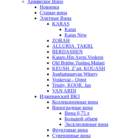
Армянское Вино
Новинки
Старые вина
Элитные Вина
KARAS
Karas
Karas New
ZORAH
ALLURIA. TAKRI.
BERDASHEN
Kataro.Hin Areni.Voskeni
Old Bridge.Tushpa.Malani
KEUSH. Z’art. KOUASH
Jraghatspanyan Winery
Voskevaz - Qotot
Trinity. KOOR. Jan
VAN ARDI
Иджеванский ВКЗ
Коллекционные вина
Виноградные вина
Вина 0,75 л
Большой объем
Эксклюзивные вина
Фруктовые вина
Cувенирные вина