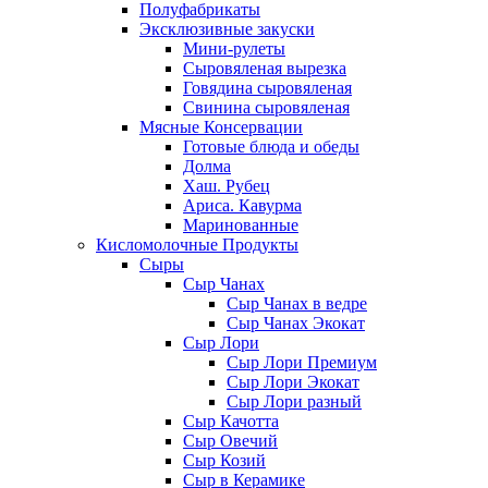
Полуфабрикаты
Эксклюзивные закуски
Мини-рулеты
Сыровяленая вырезка
Говядина сыровяленая
Свинина сыровяленая
Мясные Консервации
Готовые блюда и обеды
Долма
Хаш. Рубец
Ариса. Кавурма
Маринованные
Кисломолочные Продукты
Сыры
Сыр Чанах
Сыр Чанах в ведре
Сыр Чанах Экокат
Сыр Лори
Сыр Лори Премиум
Сыр Лори Экокат
Сыр Лори разный
Сыр Качотта
Сыр Овечий
Сыр Козий
Сыр в Керамике