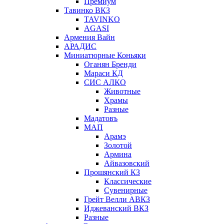
Премиум
Тавинко ВКЗ
TAVINKO
AGASI
Армения Вайн
АРАДИС
Миниатюрные Коньяки
Оганян Бренди
Мараси КД
СИС АЛКО
Животные
Храмы
Разные
Мадатовъ
МАП
Арамэ
Золотой
Армина
Айвазовский
Прошянский КЗ
Классические
Сувенирные
Грейт Велли АВКЗ
Иджеванский ВКЗ
Разные