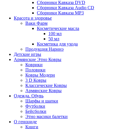
Сборники Кавказа DVD
Сборники Кавказа Audio CD
Сборники Кавказа MP3
Красота и здоровье
Ваки Фарм
Косметические масла
100 мл
50 мл
Косметика для ухода
Продукция Наринэ
Детские игры
Армянские Этно Ковры
Коврики
Половики
Ковры Модерн
3 D Ковры
Классические Ковры
Армянские Ковры
Одежда. Обувь
Шарфы и шапки
Футболки
Бейсболки
Этно масики балетки
О геноциде
Книги