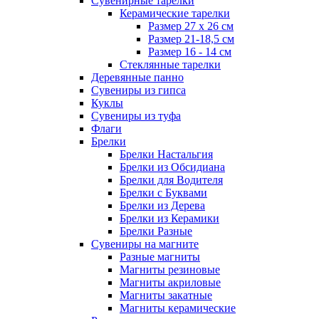
Сувенирные тарелки
Керамические тарелки
Размер 27 х 26 см
Размер 21-18,5 см
Размер 16 - 14 см
Стеклянные тарелки
Деревянные панно
Сувениры из гипса
Куклы
Сувениры из туфа
Флаги
Брелки
Брелки Настальгия
Брелки из Обсидиана
Брелки для Водителя
Брелки с Буквами
Брелки из Дерева
Брелки из Керамики
Брелки Разные
Сувениры на магните
Разные магниты
Магниты резиновые
Магниты акриловые
Магниты закатные
Магниты керамические