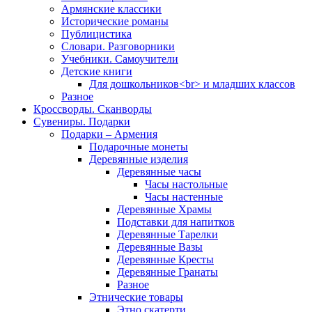
Армянские классики
Исторические романы
Публицистика
Словари. Разговорники
Учебники. Самоучители
Детские книги
Для дошкольников<br> и младших классов
Разное
Кроссворды. Сканворды
Сувениры. Подарки
Подарки – Армения
Подарочные монеты
Деревянные изделия
Деревянные часы
Часы настольные
Часы настенные
Деревянные Храмы
Подставки для напитков
Деревянные Тарелки
Деревянные Вазы
Деревянные Кресты
Деревянные Гранаты
Разное
Этнические товары
Этно скатерти