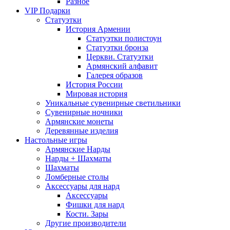
Разное
VIP Подарки
Статуэтки
История Армении
Статуэтки полистоун
Статуэтки бронза
Церкви. Статуэтки
Армянский алфавит
Галерея образов
История России
Мировая история
Уникальные сувенирные светильники
Сувенирные ночники
Армянские монеты
Деревянные изделия
Настольные игры
Армянские Нарды
Нарды + Шахматы
Шахматы
Ломберные столы
Аксессуары для нард
Аксессуары
Фишки для нард
Кости. Зары
Другие производители