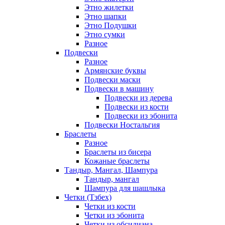
Этно жилетки
Этно шапки
Этно Подушки
Этно сумки
Разное
Подвески
Разное
Армянские буквы
Подвески маски
Подвески в машину
Подвески из дерева
Подвески из кости
Подвески из эбонита
Подвески Ностальгия
Браслеты
Разное
Браслеты из бисера
Кожаные браслеты
Тандыр, Мангал, Шампура
Тандыр, мангал
Шампура для шашлыка
Четки (Тзбех)
Четки из кости
Четки из эбонита
Четки из обсидиана