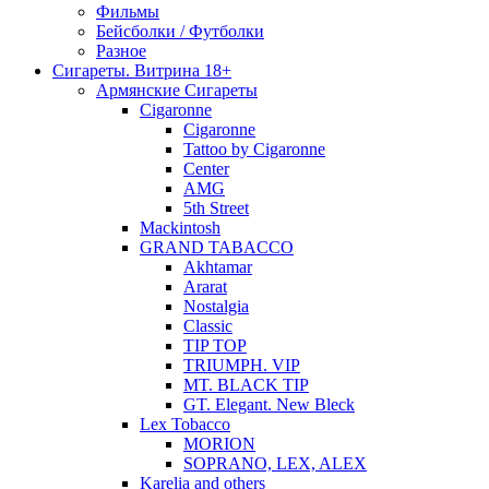
Фильмы
Бейсболки / Футболки
Разное
Сигареты. Витрина 18+
Армянские Сигареты
Cigaronne
Cigaronne
Tattoo by Cigaronne
Center
AMG
5th Street
Mackintosh
GRAND TABACCO
Akhtamar
Ararat
Nostalgia
Classic
TIP TOP
TRIUMPH. VIP
MT. BLACK TIP
GT. Elegant. New Bleck
Lex Tobacco
MORION
SOPRANO, LEX, ALEX
Karelia and others