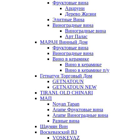
Фруктовые вина
Арцруни
Дерево Жизни
Элитные Вина
Виноградные вина
Виноградные вина
Арт Палас
МАРАН Винный Дом
Фруктовые вина
Виноградные вина
Вино в керамике
Вино в керамике
Вино в керамике п/у
Гетнатун Торговый Дом
GETNATOUN
GETNATOUN NEW
TIRANI. OLD CHINARI
МАП
Noyan Tapan
Arame Фруктовые вина
Arame Виноградные вина
Разные вина
Шаумян Вин
Воскевазский ВЗ
VOSKEVAZ