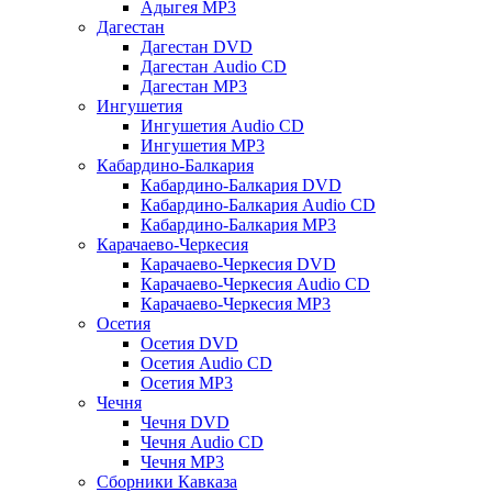
Адыгея MP3
Дагестан
Дагестан DVD
Дагестан Audio CD
Дагестан MP3
Ингушетия
Ингушетия Audio CD
Ингушетия MP3
Кабардино-Балкария
Кабардино-Балкария DVD
Кабардино-Балкария Audio CD
Кабардино-Балкария MP3
Карачаево-Черкесия
Карачаево-Черкесия DVD
Карачаево-Черкесия Audio CD
Карачаево-Черкесия MP3
Осетия
Осетия DVD
Осетия Audio CD
Осетия MP3
Чечня
Чечня DVD
Чечня Audio CD
Чечня MP3
Сборники Кавказа