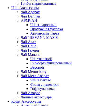
Грибы маринованные
Чай. Аксессуары
Чай Арарат
Чай Darman
АРМЧАЙ
Чай заварочный
Прозрачная фасовка
Армянский Тараз
Чай "IJEVAN". MASIS
Чай Агат
Чай Нане
Чай Гюмри
Чай Манана
Чай травяной
Био-сертифицированный
Весовой
Чай Meron berry
Чай Мега Арарат
Чай в пакете
Фильтр-пакетики
Гофроупаковка
Чай Амарас
Чайные аксессуары
Кофе. Аксессуары
Армянский кофе