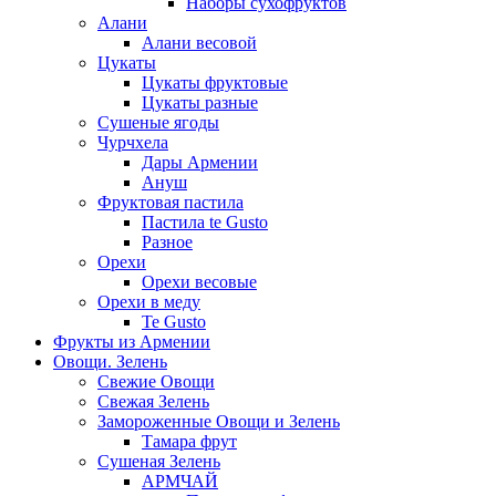
Наборы сухофруктов
Алани
Алани весовой
Цукаты
Цукаты фруктовые
Цукаты разные
Сушеные ягоды
Чурчхела
Дары Армении
Ануш
Фруктовая пастила
Пастила te Gusto
Разное
Орехи
Орехи весовые
Орехи в меду
Te Gusto
Фрукты из Армении
Овощи. Зелень
Свежие Овощи
Свежая Зелень
Замороженные Овощи и Зелень
Тамара фрут
Сушеная Зелень
АРМЧАЙ