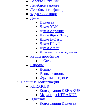
Варенье Органик
Лечебное варенье
Лечебный конфитюр
Фруктовое пюре
Джем
Иджеван
Джем YAN
Джем Агроянс
Джем Фрут Ланд
Джем te Gusto
Джем Шамб
Джем Ararat
Другие производители
Ягоды протёртые
te Gusto
Сиропы
Дошаб
Разные сиропы
Фрукты в сиропе
Овощные Консервации
KERAKUR
Консервация KERAKUR
Маринады KERAKUR
Иджеван
Консервация Иджеван