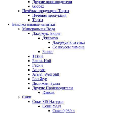
Другие производители
Globex
Печёная продукция. Торты
Печёная продукция
Торты
Безалкогольные напитки
Минеральная Вода
Джермук. Бюрег
Джермук
Джермук классика
Со вкусом лимона
Бюрег
Татни
Бжни. Ной
Гарни
Апаран
Ararat. Well Still
Бон Жур
Дилижан. Зулал
Другие Производители
Dausuz
Соки
Соки SIS Натурал
Соки YAN
Соки 0,930 л