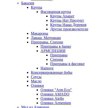
Бакалея
Крупы
Фасованная крупа
Крупы Арарат
Крупы Нат Продукт
Крупы Наша Деревня
Другие производители
Макароны
Лаваш. Матнакаш
Приправы. Специи
Приправы в банке
АРМСПЕЦИИ
Приправы
Специи
Приправы в фасовке
Hamove
Консервированные бобы
Соусы
Масло
Оливки
Оливки "Arm Eco"
Оливки AMADO
Оливки Aiello
Оливки Armenium
Мед из Армении