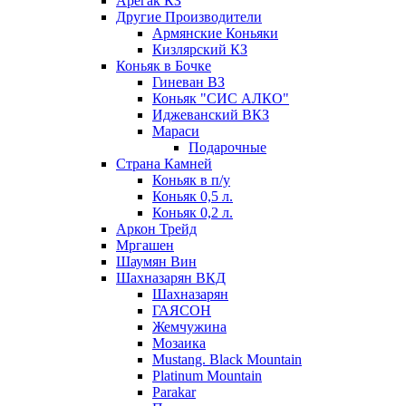
Арегак КЗ
Другие Производители
Армянские Коньяки
Кизлярский КЗ
Коньяк в Бочке
Гиневан ВЗ
Коньяк "СИС АЛКО"
Иджеванский ВКЗ
Мараси
Подарочные
Страна Камней
Коньяк в п/у
Коньяк 0,5 л.
Коньяк 0,2 л.
Аркон Трейд
Мргашен
Шаумян Вин
Шахназарян ВКД
Шахназарян
ГАЯСОН
Жемчужина
Мозаика
Mustang. Black Mountain
Platinum Mountain
Parakar