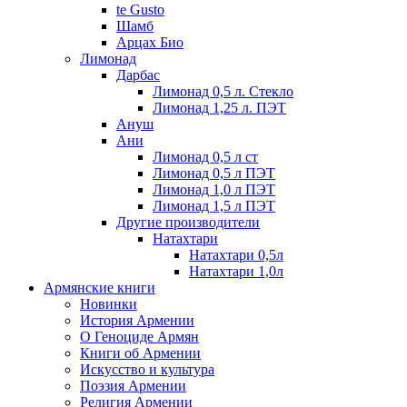
te Gusto
Шамб
Арцах Био
Лимонад
Дарбас
Лимонад 0,5 л. Стекло
Лимонад 1,25 л. ПЭТ
Ануш
Ани
Лимонад 0,5 л ст
Лимонад 0,5 л ПЭТ
Лимонад 1,0 л ПЭТ
Лимонад 1,5 л ПЭТ
Другие производители
Натахтари
Натахтари 0,5л
Натахтари 1,0л
Армянские книги
Новинки
История Армении
О Геноциде Армян
Книги об Армении
Иcкусство и культура
Поэзия Армении
Религия Армении