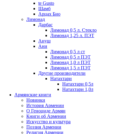
te Gusto
Шамб
Арцах Био
Лимонад
Дарбас
Лимонад 0,5 л. Стекло
Лимонад 1,25 л. ПЭТ
Ануш
Ани
Лимонад 0,5 л ст
Лимонад 0,5 л ПЭТ
Лимонад 1,0 л ПЭТ
Лимонад 1,5 л ПЭТ
Другие производители
Натахтари
Натахтари 0,5л
Натахтари 1,0л
Армянские книги
Новинки
История Армении
О Геноциде Армян
Книги об Армении
Иcкусство и культура
Поэзия Армении
Религия Армении