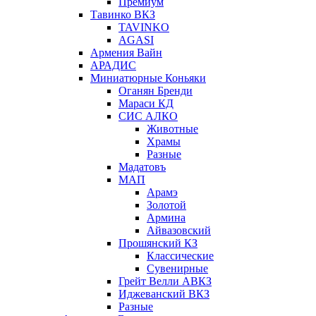
Премиум
Тавинко ВКЗ
TAVINKO
AGASI
Армения Вайн
АРАДИС
Миниатюрные Коньяки
Оганян Бренди
Мараси КД
СИС АЛКО
Животные
Храмы
Разные
Мадатовъ
МАП
Арамэ
Золотой
Армина
Айвазовский
Прошянский КЗ
Классические
Сувенирные
Грейт Велли АВКЗ
Иджеванский ВКЗ
Разные