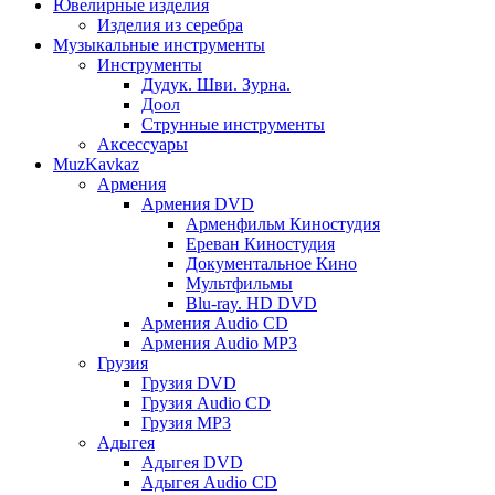
Ювелирные изделия
Изделия из серебра
Музыкальные инструменты
Инструменты
Дудук. Шви. Зурна.
Доол
Струнные инструменты
Аксессуары
MuzKavkaz
Армения
Армения DVD
Арменфильм Киностудия
Ереван Киностудия
Документальное Кино
Мультфильмы
Blu-ray. HD DVD
Армения Audio CD
Армения Audio MP3
Грузия
Грузия DVD
Грузия Audio CD
Грузия MP3
Адыгея
Адыгея DVD
Адыгея Audio CD