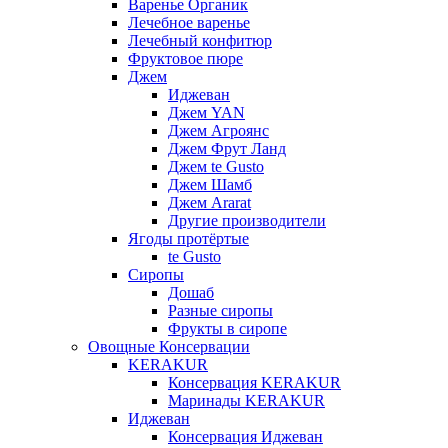
Варенье Органик
Лечебное варенье
Лечебный конфитюр
Фруктовое пюре
Джем
Иджеван
Джем YAN
Джем Агроянс
Джем Фрут Ланд
Джем te Gusto
Джем Шамб
Джем Ararat
Другие производители
Ягоды протёртые
te Gusto
Сиропы
Дошаб
Разные сиропы
Фрукты в сиропе
Овощные Консервации
KERAKUR
Консервация KERAKUR
Маринады KERAKUR
Иджеван
Консервация Иджеван