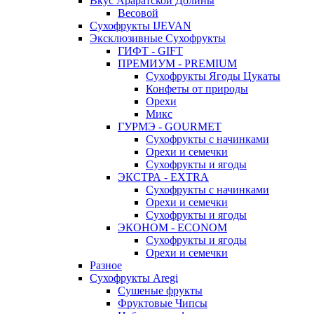
Вкус Араратской Долины
Весовой
Сухофрукты IJEVAN
Эксклюзивные Сухофрукты
ГИФТ - GIFT
ПРЕМИУМ - PREMIUM
Сухофрукты Ягоды Цукаты
Конфеты от природы
Орехи
Микс
ГУРМЭ - GOURMET
Сухофрукты с начинками
Орехи и семечки
Сухофрукты и ягоды
ЭКСТРА - EXTRA
Сухофрукты с начинками
Орехи и семечки
Сухофрукты и ягоды
ЭКОНОМ - ECONOM
Сухофрукты и ягоды
Орехи и семечки
Разное
Сухофрукты Aregi
Сушеные фрукты
Фруктовые Чипсы