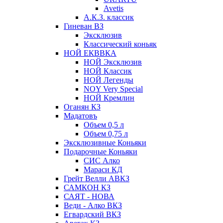
Avetis
А.К.З. классик
Гиневан ВЗ
Эксклюзив
Классический коньяк
НОЙ ЕКВВКА
НОЙ Эксклюзив
НОЙ Классик
НОЙ Легенды
NOY Very Speсial
НОЙ Кремлин
Оганян КЗ
Мадатовъ
Объем 0,5 л
Объем 0,75 л
Эксклюзивные Коньяки
Подарочные Коньяки
СИС Алко
Мараси КД
Грейт Велли АВКЗ
САМКОН КЗ
САЯТ - НОВА
Веди - Алко ВКЗ
Егвардский ВКЗ