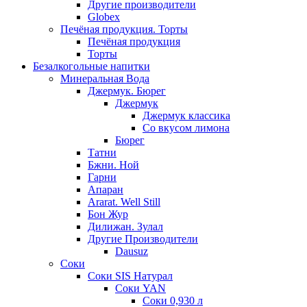
Другие производители
Globex
Печёная продукция. Торты
Печёная продукция
Торты
Безалкогольные напитки
Минеральная Вода
Джермук. Бюрег
Джермук
Джермук классика
Со вкусом лимона
Бюрег
Татни
Бжни. Ной
Гарни
Апаран
Ararat. Well Still
Бон Жур
Дилижан. Зулал
Другие Производители
Dausuz
Соки
Соки SIS Натурал
Соки YAN
Соки 0,930 л