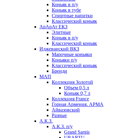
Коньяк в п/у
Коньяк в тубе
Спиртные напитки
Классический коньяк
АрАрАт ЕКЗ
Элитные
Коньяк в п/у
Классический коньяк
Иджеванский ВКЗ
Марочные коньяки
Коньяки п/у
Классический коньяк
Бренди
МАП
Коллекция Золотой
Объем 0,5 л
Коньяк 0,7 л
Коллекция France
Горная Армения. АРМА
Айвазовский
Разные
А.К.З.
А.К.З. п/у
Grand Sargis
URARTU