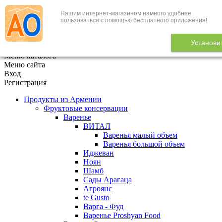
Нашим интернет-магазином намного удобнее
+7 (495) 646-888-1
пользоваться с помощью бесплатного приложения!
В корзине
0
товаров
Установи
x
Меню каталога
Меню сайта
Вход
Регистрация
Продукты из Армении
Фруктовые консервации
Варенье
ВИТАЛ
Варенья малый объем
Варенья большой объем
Иджеван
Ноян
Шамб
Сады Арагаца
Агроянс
te Gusto
Варга - Фуд
Варенье Proshyan Food