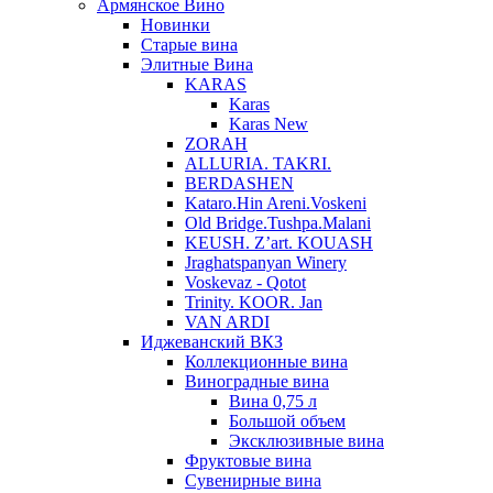
Армянское Вино
Новинки
Старые вина
Элитные Вина
KARAS
Karas
Karas New
ZORAH
ALLURIA. TAKRI.
BERDASHEN
Kataro.Hin Areni.Voskeni
Old Bridge.Tushpa.Malani
KEUSH. Z’art. KOUASH
Jraghatspanyan Winery
Voskevaz - Qotot
Trinity. KOOR. Jan
VAN ARDI
Иджеванский ВКЗ
Коллекционные вина
Виноградные вина
Вина 0,75 л
Большой объем
Эксклюзивные вина
Фруктовые вина
Cувенирные вина