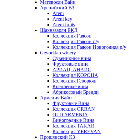
Матевосян Вайн
Аренийский ВЗ
Areni
Areni key
Areni fruits
Шахназарян ЕКД
Коллекция Гаясон
Коллекция Гаясон п/у
Коллекция Гаясон Новогодняя п/у
Gevorkian winery
Сувенирные вина
Фруктовые вина
АРИАЦ. АНАИС
Коллекция КОРОНА
Коллекция Геворкян
Крепленые вина
Абрикосовый Бренди
Армения Вайн
Фруктовые Вина
Коллекция ORRAN
OLD ARMENIA
Виноградные Вина
Коллекция TAKAR
Коллекция YEREVAN
Прошянский КЗ