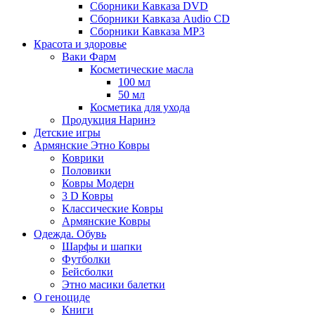
Сборники Кавказа DVD
Сборники Кавказа Audio CD
Сборники Кавказа MP3
Красота и здоровье
Ваки Фарм
Косметические масла
100 мл
50 мл
Косметика для ухода
Продукция Наринэ
Детские игры
Армянские Этно Ковры
Коврики
Половики
Ковры Модерн
3 D Ковры
Классические Ковры
Армянские Ковры
Одежда. Обувь
Шарфы и шапки
Футболки
Бейсболки
Этно масики балетки
О геноциде
Книги