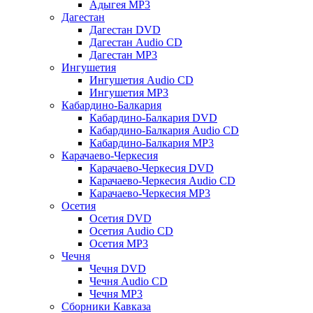
Адыгея MP3
Дагестан
Дагестан DVD
Дагестан Audio CD
Дагестан MP3
Ингушетия
Ингушетия Audio CD
Ингушетия MP3
Кабардино-Балкария
Кабардино-Балкария DVD
Кабардино-Балкария Audio CD
Кабардино-Балкария MP3
Карачаево-Черкесия
Карачаево-Черкесия DVD
Карачаево-Черкесия Audio CD
Карачаево-Черкесия MP3
Осетия
Осетия DVD
Осетия Audio CD
Осетия MP3
Чечня
Чечня DVD
Чечня Audio CD
Чечня MP3
Сборники Кавказа