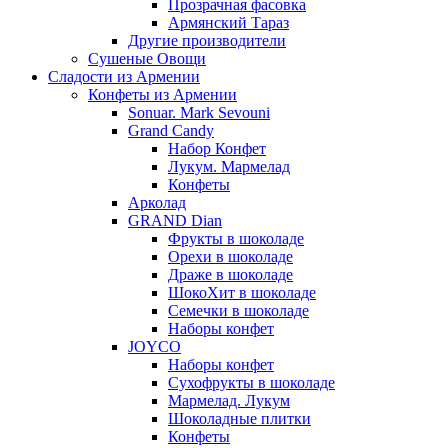
Прозрачная фасовка
Армянский Тараз
Другие производители
Сушеные Овощи
Сладости из Армении
Конфеты из Армении
Sonuar. Mark Sevouni
Grand Candy
Набор Конфет
Лукум. Мармелад
Конфеты
Арколад
GRAND Dian
Фрукты в шоколаде
Орехи в шоколаде
Драже в шоколаде
ШокоХит в шоколаде
Семечки в шоколаде
Наборы конфет
JOYCO
Наборы конфет
Сухофрукты в шоколаде
Мармелад. Лукум
Шоколадные плитки
Конфеты