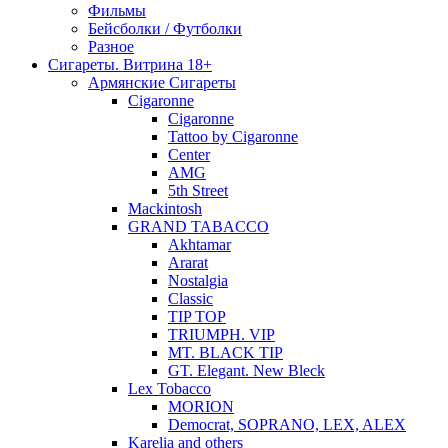
Фильмы
Бейсболки / Футболки
Разное
Сигареты. Витрина 18+
Армянские Сигареты
Cigaronne
Cigaronne
Tattoo by Cigaronne
Center
AMG
5th Street
Mackintosh
GRAND TABACCO
Akhtamar
Ararat
Nostalgia
Classic
TIP TOP
TRIUMPH. VIP
MT. BLACK TIP
GT. Elegant. New Bleck
Lex Tobacco
MORION
Democrat, SOPRANO, LEX, ALEX
Karelia and others