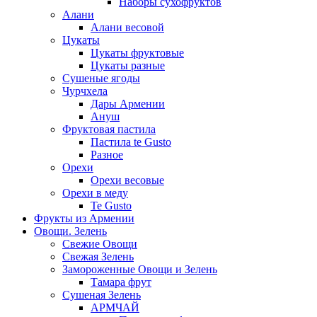
Наборы сухофруктов
Алани
Алани весовой
Цукаты
Цукаты фруктовые
Цукаты разные
Сушеные ягоды
Чурчхела
Дары Армении
Ануш
Фруктовая пастила
Пастила te Gusto
Разное
Орехи
Орехи весовые
Орехи в меду
Te Gusto
Фрукты из Армении
Овощи. Зелень
Свежие Овощи
Свежая Зелень
Замороженные Овощи и Зелень
Тамара фрут
Сушеная Зелень
АРМЧАЙ