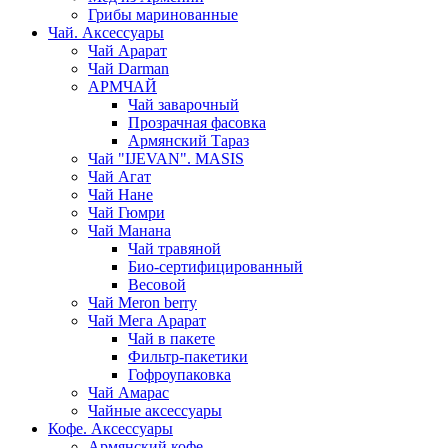
Грибы маринованные
Чай. Аксессуары
Чай Арарат
Чай Darman
АРМЧАЙ
Чай заварочный
Прозрачная фасовка
Армянский Тараз
Чай "IJEVAN". MASIS
Чай Агат
Чай Нане
Чай Гюмри
Чай Манана
Чай травяной
Био-сертифицированный
Весовой
Чай Meron berry
Чай Мега Арарат
Чай в пакете
Фильтр-пакетики
Гофроупаковка
Чай Амарас
Чайные аксессуары
Кофе. Аксессуары
Армянский кофе