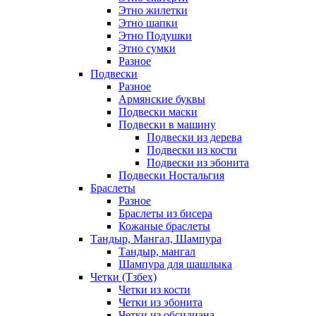
Этно жилетки
Этно шапки
Этно Подушки
Этно сумки
Разное
Подвески
Разное
Армянские буквы
Подвески маски
Подвески в машину
Подвески из дерева
Подвески из кости
Подвески из эбонита
Подвески Ностальгия
Браслеты
Разное
Браслеты из бисера
Кожаные браслеты
Тандыр, Мангал, Шампура
Тандыр, мангал
Шампура для шашлыка
Четки (Тзбех)
Четки из кости
Четки из эбонита
Четки из обсидиана