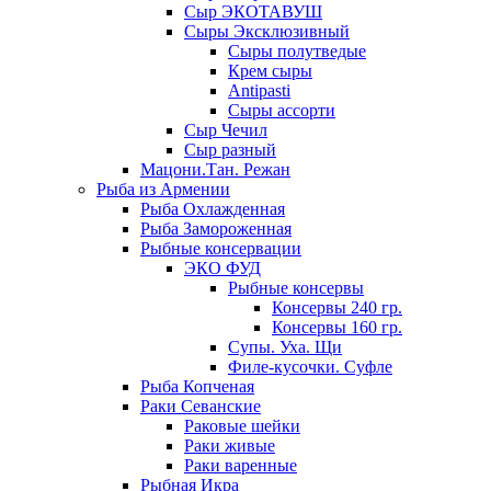
Сыр ЭКОТАВУШ
Сыры Эксклюзивный
Сыры полутведые
Крем сыры
Antipasti
Сыры ассорти
Сыр Чечил
Сыр разный
Мацони.Тан. Режан
Рыба из Армении
Рыба Охлажденная
Рыба Замороженная
Рыбные консервации
ЭКО ФУД
Рыбные консервы
Консервы 240 гр.
Консервы 160 гр.
Супы. Уха. Щи
Филе-кусочки. Суфле
Рыба Копченая
Раки Севанские
Раковые шейки
Раки живые
Раки варенные
Рыбная Икра