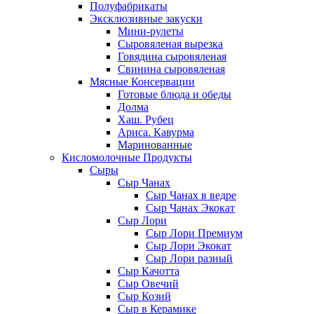
Полуфабрикаты
Эксклюзивные закуски
Мини-рулеты
Сыровяленая вырезка
Говядина сыровяленая
Свинина сыровяленая
Мясные Консервации
Готовые блюда и обеды
Долма
Хаш. Рубец
Ариса. Кавурма
Маринованные
Кисломолочные Продукты
Сыры
Сыр Чанах
Сыр Чанах в ведре
Сыр Чанах Экокат
Сыр Лори
Сыр Лори Премиум
Сыр Лори Экокат
Сыр Лори разный
Сыр Качотта
Сыр Овечий
Сыр Козий
Сыр в Керамике