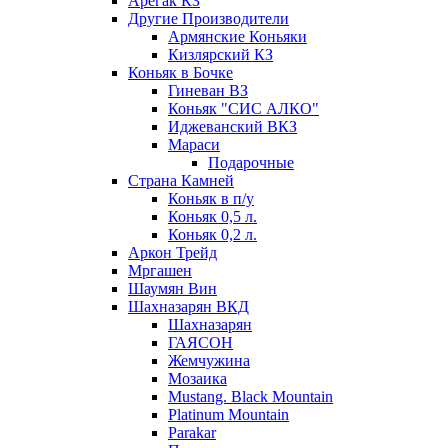
Арегак КЗ
Другие Производители
Армянские Коньяки
Кизлярский КЗ
Коньяк в Бочке
Гиневан ВЗ
Коньяк "СИС АЛКО"
Иджеванский ВКЗ
Мараси
Подарочные
Страна Камней
Коньяк в п/у
Коньяк 0,5 л.
Коньяк 0,2 л.
Аркон Трейд
Мргашен
Шаумян Вин
Шахназарян ВКД
Шахназарян
ГАЯСОН
Жемчужина
Мозаика
Mustang. Black Mountain
Platinum Mountain
Parakar