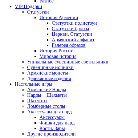
Разное
VIP Подарки
Статуэтки
История Армении
Статуэтки полистоун
Статуэтки бронза
Церкви. Статуэтки
Армянский алфавит
Галерея образов
История России
Мировая история
Уникальные сувенирные светильники
Сувенирные ночники
Армянские монеты
Деревянные изделия
Настольные игры
Армянские Нарды
Нарды + Шахматы
Шахматы
Ломберные столы
Аксессуары для нард
Аксессуары
Фишки для нард
Кости. Зары
Другие производители