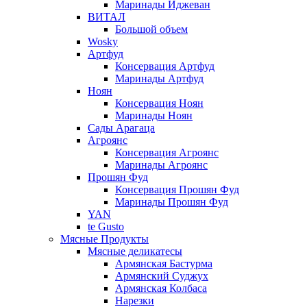
Маринады Иджеван
ВИТАЛ
Большой объем
Wosky
Артфуд
Консервация Артфуд
Маринады Артфуд
Ноян
Консервация Ноян
Маринады Ноян
Сады Арагаца
Агроянс
Консервация Агроянс
Маринады Агроянс
Прошян Фуд
Консервация Прошян Фуд
Маринады Прошян Фуд
YAN
te Gusto
Мясные Продукты
Мясные деликатесы
Армянская Бастурма
Армянский Суджух
Армянская Колбаса
Нарезки