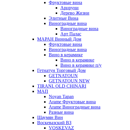
Фруктовые вина
Арцруни
Дерево Жизни
Элитные Вина
Виноградные вина
Виноградные вина
Арт Палас
МАРАН Винный Дом
Фруктовые вина
Виноградные вина
Вино в керамике
Вино в керамике
Вино в керамике п/у
Гетнатун Торговый Дом
GETNATOUN
GETNATOUN NEW
TIRANI. OLD CHINARI
МАП
Noyan Tapan
Arame Фруктовые вина
Arame Виноградные вина
Разные вина
Шаумян Вин
Воскевазский ВЗ
VOSKEVAZ