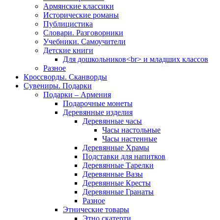
Армянские классики
Исторические романы
Публицистика
Словари. Разговорники
Учебники. Самоучители
Детские книги
Для дошкольников<br> и младших классов
Разное
Кроссворды. Сканворды
Сувениры. Подарки
Подарки – Армения
Подарочные монеты
Деревянные изделия
Деревянные часы
Часы настольные
Часы настенные
Деревянные Храмы
Подставки для напитков
Деревянные Тарелки
Деревянные Вазы
Деревянные Кресты
Деревянные Гранаты
Разное
Этнические товары
Этно скатерти