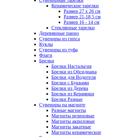
Сувенирные тарелки
Керамические тарелки
Размер 27 х 26 см
Размер 21-18,5 см
Размер 16 - 14 см
Стеклянные тарелки
Деревянные панно
Сувениры из гипса
Куклы
Сувениры из туфа
Флаги
Брелки
Брелки Настальгия
Брелки из Обсидиана
Брелки для Водителя
Брелки с Буквами
Брелки из Дерева
Брелки из Керамики
Брелки Разные
Сувениры на магните
Разные магниты
Магниты резиновые
Магниты акриловые
Магниты закатные
Магниты керамические