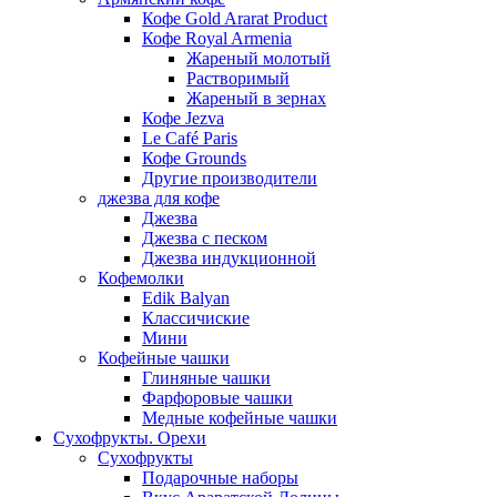
Кофе Gold Ararat Product
Кофе Royal Armenia
Жареный молотый
Растворимый
Жареный в зернах
Кофе Jezva
Le Café Paris
Кофе Grounds
Другие производители
джезва для кофе
Джезва
Джезва с песком
Джезва индукционной
Кофемолки
Edik Balyan
Классичиские
Мини
Кофейные чашки
Глиняные чашки
Фарфоровые чашки
Медные кофейные чашки
Сухофрукты. Орехи
Сухофрукты
Подарочные наборы