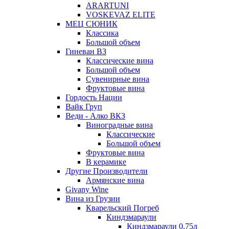
ARARTUNI
VOSKEVAZ ELITE
МЕЦ СЮНИК
Классика
Большой объем
Гиневан ВЗ
Классические вина
Большой объем
Сувенирные вина
Фруктовые вина
Гордость Нации
Вайк Груп
Веди - Алко ВКЗ
Виноградные вина
Классические
Большой объем
Фруктовые вина
В керамике
Другие Производители
Армянские вина
Givany Wine
Вина из Грузии
Кварельский Погреб
Киндзмараули
Киндзмараули 0,75л