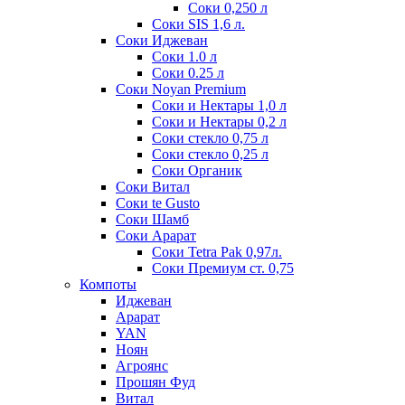
Соки 0,250 л
Соки SIS 1,6 л.
Соки Иджеван
Соки 1.0 л
Соки 0.25 л
Соки Noyan Premium
Соки и Нектары 1,0 л
Соки и Нектары 0,2 л
Соки стекло 0,75 л
Соки стекло 0,25 л
Соки Органик
Соки Витал
Соки te Gusto
Соки Шамб
Соки Арарат
Соки Tetra Pak 0,97л.
Соки Премиум ст. 0,75
Компоты
Иджеван
Арарат
YAN
Ноян
Агроянс
Прошян Фуд
Витал