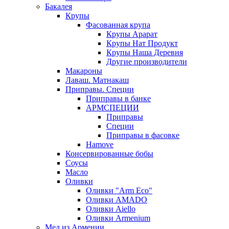
Бакалея
Крупы
Фасованная крупа
Крупы Арарат
Крупы Нат Продукт
Крупы Наша Деревня
Другие производители
Макароны
Лаваш. Матнакаш
Приправы. Специи
Приправы в банке
АРМСПЕЦИИ
Приправы
Специи
Приправы в фасовке
Hamove
Консервированные бобы
Соусы
Масло
Оливки
Оливки "Arm Eco"
Оливки AMADO
Оливки Aiello
Оливки Armenium
Мед из Армении