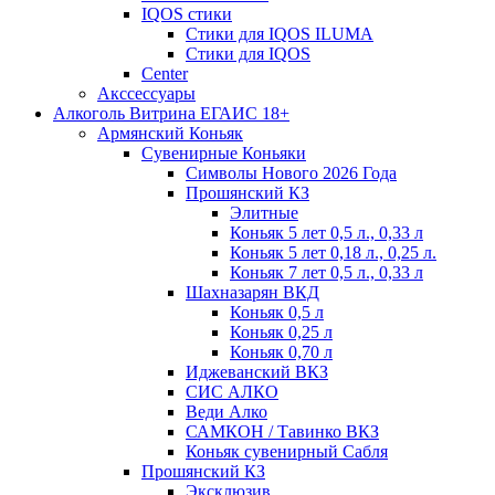
IQOS стики
Стики для IQOS ILUMA
Стики для IQOS
Сenter
Акссессуары
Алкоголь Витрина ЕГАИС 18+
Армянский Коньяк
Сувенирные Коньяки
Символы Нового 2026 Года
Прошянский КЗ
Элитные
Коньяк 5 лет 0,5 л., 0,33 л
Коньяк 5 лет 0,18 л., 0,25 л.
Коньяк 7 лет 0,5 л., 0,33 л
Шахназарян ВКД
Коньяк 0,5 л
Коньяк 0,25 л
Коньяк 0,70 л
Иджеванский ВКЗ
СИС АЛКО
Веди Алко
САМКОН / Тавинко ВКЗ
Коньяк сувенирный Сабля
Прошянский КЗ
Эксклюзив