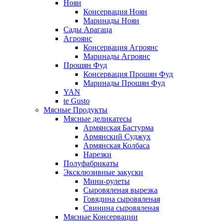
Ноян
Консервация Ноян
Маринады Ноян
Сады Арагаца
Агроянс
Консервация Агроянс
Маринады Агроянс
Прошян Фуд
Консервация Прошян Фуд
Маринады Прошян Фуд
YAN
te Gusto
Мясные Продукты
Мясные деликатесы
Армянская Бастурма
Армянский Суджух
Армянская Колбаса
Нарезки
Полуфабрикаты
Эксклюзивные закуски
Мини-рулеты
Сыровяленая вырезка
Говядина сыровяленая
Свинина сыровяленая
Мясные Консервации