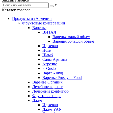
Заказать звонок
x
Каталог товаров
Продукты из Армении
Фруктовые консервации
Варенье
ВИТАЛ
Варенья малый объем
Варенья большой объем
Иджеван
Ноян
Шамб
Сады Арагаца
Агроянс
te Gusto
Варга - Фуд
Варенье Proshyan Food
Варенье Органик
Лечебное варенье
Лечебный конфитюр
Фруктовое пюре
Джем
Иджеван
Джем YAN