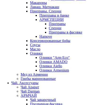
Макароны
Лаваш. Матнакаш
Приправы. Специи
Приправы в банке
АРМСПЕЦИИ
Приправы
Специи
Приправы в фасовке
Hamove
Консервированные бобы
Соусы
Масло
Оливки
Оливки "Arm Eco"
Оливки AMADO
Оливки Aiello
Оливки Armenium
Мед из Армении
Грибы маринованные
Чай. Аксессуары
Чай Арарат
Чай Darman
АРМЧАЙ
Чай заварочный
Прозрачная фасовка