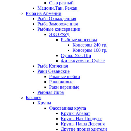
Сыр разный
Мацони.Тан. Режан
Рыба из Армении
Рыба Охлажденная
Рыба Замороженная
Рыбные консервации
ЭКО ФУД
Рыбные консервы
Консервы 240 гр.
Консервы 160 гр.
Супы. Уха. Щи
Филе-кусочки. Суфле
Рыба Копченая
Раки Севанские
Раковые шейки
Раки живые
Раки варенные
Рыбная Икра
Бакалея
Крупы
Фасованная крупа
Крупы Арарат
Крупы Нат Продукт
Крупы Наша Деревня
Другие производители