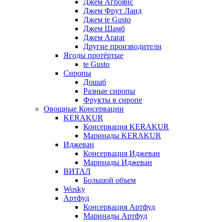
Джем Агроянс
Джем Фрут Ланд
Джем te Gusto
Джем Шамб
Джем Ararat
Другие производители
Ягоды протёртые
te Gusto
Сиропы
Дошаб
Разные сиропы
Фрукты в сиропе
Овощные Консервации
KERAKUR
Консервация KERAKUR
Маринады KERAKUR
Иджеван
Консервация Иджеван
Маринады Иджеван
ВИТАЛ
Большой объем
Wosky
Артфуд
Консервация Артфуд
Маринады Артфуд