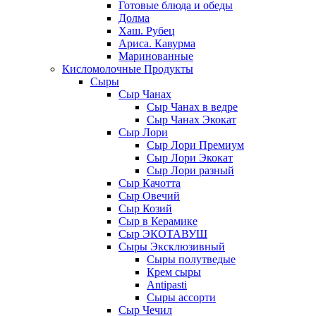
Готовые блюда и обеды
Долма
Хаш. Рубец
Ариса. Кавурма
Маринованные
Кисломолочные Продукты
Сыры
Сыр Чанах
Сыр Чанах в ведре
Сыр Чанах Экокат
Сыр Лори
Сыр Лори Премиум
Сыр Лори Экокат
Сыр Лори разный
Сыр Качотта
Сыр Овечий
Сыр Козий
Сыр в Керамике
Сыр ЭКОТАВУШ
Сыры Эксклюзивный
Сыры полутведые
Крем сыры
Antipasti
Сыры ассорти
Сыр Чечил