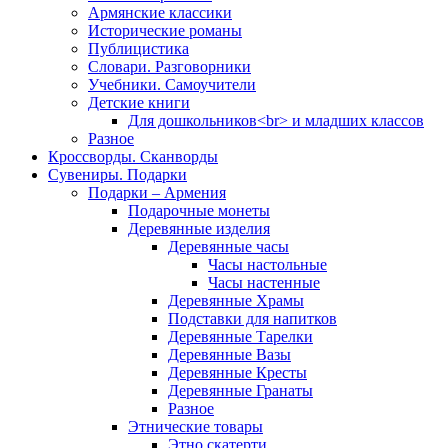
Армянские классики
Исторические романы
Публицистика
Словари. Разговорники
Учебники. Самоучители
Детские книги
Для дошкольников<br> и младших классов
Разное
Кроссворды. Сканворды
Сувениры. Подарки
Подарки – Армения
Подарочные монеты
Деревянные изделия
Деревянные часы
Часы настольные
Часы настенные
Деревянные Храмы
Подставки для напитков
Деревянные Тарелки
Деревянные Вазы
Деревянные Кресты
Деревянные Гранаты
Разное
Этнические товары
Этно скатерти