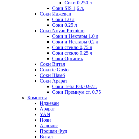
Соки 0,250 л
Соки SIS 1,6 л.
Соки Иджеван
Соки 1.0 л
Соки 0.25 л
Соки Noyan Premium
Соки и Нектары 1,0 л
Соки и Нектары 0,2 л
Соки стекло 0,75 л
Соки стекло 0,25 л
Соки Органик
Соки Витал
Соки te Gusto
Соки Шамб
Соки Арарат
Соки Tetra Pak 0,97л.
Соки Премиум ст. 0,75
Компоты
Иджеван
Арарат
YAN
Ноян
Агроянс
Прошян Фуд
Витал