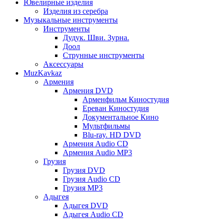
Ювелирные изделия
Изделия из серебра
Музыкальные инструменты
Инструменты
Дудук. Шви. Зурна.
Доол
Струнные инструменты
Аксессуары
MuzKavkaz
Армения
Армения DVD
Арменфильм Киностудия
Ереван Киностудия
Документальное Кино
Мультфильмы
Blu-ray. HD DVD
Армения Audio CD
Армения Audio MP3
Грузия
Грузия DVD
Грузия Audio CD
Грузия MP3
Адыгея
Адыгея DVD
Адыгея Audio CD