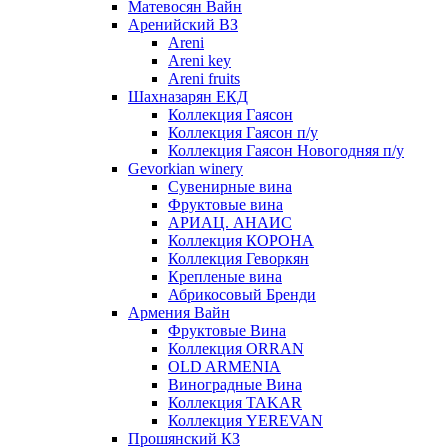
Матевосян Вайн
Аренийский ВЗ
Areni
Areni key
Areni fruits
Шахназарян ЕКД
Коллекция Гаясон
Коллекция Гаясон п/у
Коллекция Гаясон Новогодняя п/у
Gevorkian winery
Сувенирные вина
Фруктовые вина
АРИАЦ. АНАИС
Коллекция КОРОНА
Коллекция Геворкян
Крепленые вина
Абрикосовый Бренди
Армения Вайн
Фруктовые Вина
Коллекция ORRAN
OLD ARMENIA
Виноградные Вина
Коллекция TAKAR
Коллекция YEREVAN
Прошянский КЗ