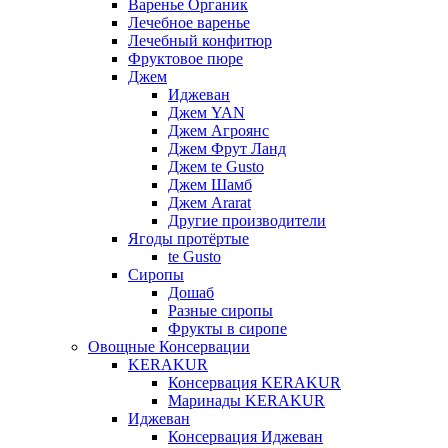
Варенье Органик
Лечебное варенье
Лечебный конфитюр
Фруктовое пюре
Джем
Иджеван
Джем YAN
Джем Агроянс
Джем Фрут Ланд
Джем te Gusto
Джем Шамб
Джем Ararat
Другие производители
Ягоды протёртые
te Gusto
Сиропы
Дошаб
Разные сиропы
Фрукты в сиропе
Овощные Консервации
KERAKUR
Консервация KERAKUR
Маринады KERAKUR
Иджеван
Консервация Иджеван