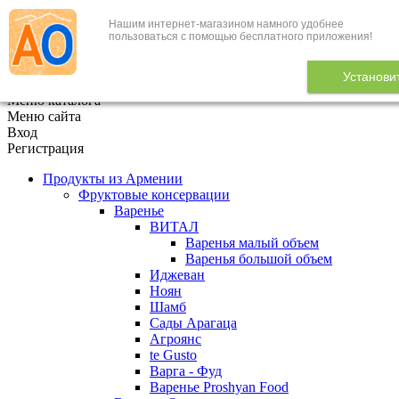
Нашим интернет-магазином намного удобнее
+7 (495) 646-888-1
пользоваться с помощью бесплатного приложения!
В корзине
0
товаров
Установи
x
Меню каталога
Меню сайта
Вход
Регистрация
Продукты из Армении
Фруктовые консервации
Варенье
ВИТАЛ
Варенья малый объем
Варенья большой объем
Иджеван
Ноян
Шамб
Сады Арагаца
Агроянс
te Gusto
Варга - Фуд
Варенье Proshyan Food