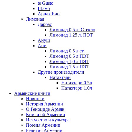
te Gusto
Шамб
Арцах Био
Лимонад
Дарбас
Лимонад 0,5 л. Стекло
Лимонад 1,25 л. ПЭТ
Ануш
Ани
Лимонад 0,5 л ст
Лимонад 0,5 л ПЭТ
Лимонад 1,0 л ПЭТ
Лимонад 1,5 л ПЭТ
Другие производители
Натахтари
Натахтари 0,5л
Натахтари 1,0л
Армянские книги
Новинки
История Армении
О Геноциде Армян
Книги об Армении
Иcкусство и культура
Поэзия Армении
Религия Армении