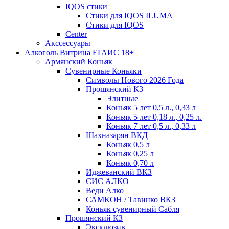
IQOS стики
Стики для IQOS ILUMA
Стики для IQOS
Сenter
Акссессуары
Алкоголь Витрина ЕГАИС 18+
Армянский Коньяк
Сувенирные Коньяки
Символы Нового 2026 Года
Прошянский КЗ
Элитные
Коньяк 5 лет 0,5 л., 0,33 л
Коньяк 5 лет 0,18 л., 0,25 л.
Коньяк 7 лет 0,5 л., 0,33 л
Шахназарян ВКД
Коньяк 0,5 л
Коньяк 0,25 л
Коньяк 0,70 л
Иджеванский ВКЗ
СИС АЛКО
Веди Алко
САМКОН / Тавинко ВКЗ
Коньяк сувенирный Сабля
Прошянский КЗ
Эксклюзив