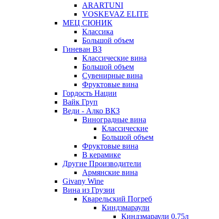
ARARTUNI
VOSKEVAZ ELITE
МЕЦ СЮНИК
Классика
Большой объем
Гиневан ВЗ
Классические вина
Большой объем
Сувенирные вина
Фруктовые вина
Гордость Нации
Вайк Груп
Веди - Алко ВКЗ
Виноградные вина
Классические
Большой объем
Фруктовые вина
В керамике
Другие Производители
Армянские вина
Givany Wine
Вина из Грузии
Кварельский Погреб
Киндзмараули
Киндзмараули 0,75л