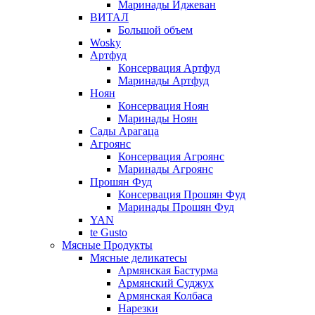
Маринады Иджеван
ВИТАЛ
Большой объем
Wosky
Артфуд
Консервация Артфуд
Маринады Артфуд
Ноян
Консервация Ноян
Маринады Ноян
Сады Арагаца
Агроянс
Консервация Агроянс
Маринады Агроянс
Прошян Фуд
Консервация Прошян Фуд
Маринады Прошян Фуд
YAN
te Gusto
Мясные Продукты
Мясные деликатесы
Армянская Бастурма
Армянский Суджух
Армянская Колбаса
Нарезки