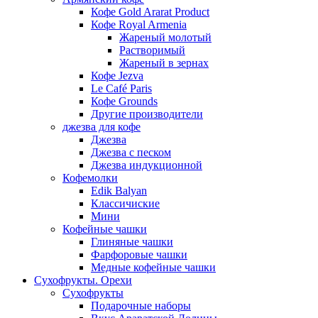
Кофе Gold Ararat Product
Кофе Royal Armenia
Жареный молотый
Растворимый
Жареный в зернах
Кофе Jezva
Le Café Paris
Кофе Grounds
Другие производители
джезва для кофе
Джезва
Джезва с песком
Джезва индукционной
Кофемолки
Edik Balyan
Классичиские
Мини
Кофейные чашки
Глиняные чашки
Фарфоровые чашки
Медные кофейные чашки
Сухофрукты. Орехи
Сухофрукты
Подарочные наборы