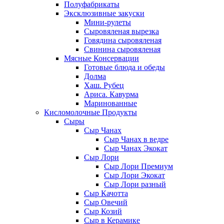
Полуфабрикаты
Эксклюзивные закуски
Мини-рулеты
Сыровяленая вырезка
Говядина сыровяленая
Свинина сыровяленая
Мясные Консервации
Готовые блюда и обеды
Долма
Хаш. Рубец
Ариса. Кавурма
Маринованные
Кисломолочные Продукты
Сыры
Сыр Чанах
Сыр Чанах в ведре
Сыр Чанах Экокат
Сыр Лори
Сыр Лори Премиум
Сыр Лори Экокат
Сыр Лори разный
Сыр Качотта
Сыр Овечий
Сыр Козий
Сыр в Керамике