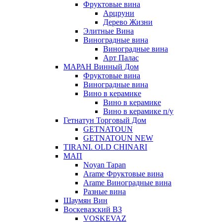
Фруктовые вина
Арцруни
Дерево Жизни
Элитные Вина
Виноградные вина
Виноградные вина
Арт Палас
МАРАН Винный Дом
Фруктовые вина
Виноградные вина
Вино в керамике
Вино в керамике
Вино в керамике п/у
Гетнатун Торговый Дом
GETNATOUN
GETNATOUN NEW
TIRANI. OLD CHINARI
МАП
Noyan Tapan
Arame Фруктовые вина
Arame Виноградные вина
Разные вина
Шаумян Вин
Воскевазский ВЗ
VOSKEVAZ