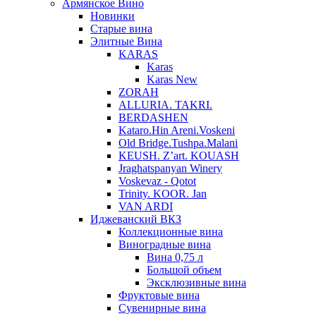
Армянское Вино
Новинки
Старые вина
Элитные Вина
KARAS
Karas
Karas New
ZORAH
ALLURIA. TAKRI.
BERDASHEN
Kataro.Hin Areni.Voskeni
Old Bridge.Tushpa.Malani
KEUSH. Z’art. KOUASH
Jraghatspanyan Winery
Voskevaz - Qotot
Trinity. KOOR. Jan
VAN ARDI
Иджеванский ВКЗ
Коллекционные вина
Виноградные вина
Вина 0,75 л
Большой объем
Эксклюзивные вина
Фруктовые вина
Cувенирные вина