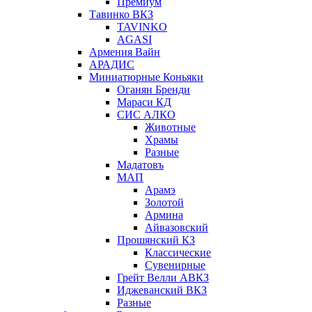
Премиум
Тавинко ВКЗ
TAVINKO
AGASI
Армения Вайн
АРАДИС
Миниатюрные Коньяки
Оганян Бренди
Мараси КД
СИС АЛКО
Животные
Храмы
Разные
Мадатовъ
МАП
Арамэ
Золотой
Армина
Айвазовский
Прошянский КЗ
Классические
Сувенирные
Грейт Велли АВКЗ
Иджеванский ВКЗ
Разные