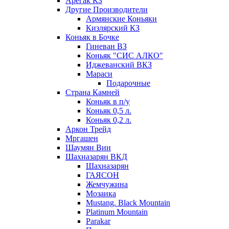
Арегак КЗ
Другие Производители
Армянские Коньяки
Кизлярский КЗ
Коньяк в Бочке
Гиневан ВЗ
Коньяк "СИС АЛКО"
Иджеванский ВКЗ
Мараси
Подарочные
Страна Камней
Коньяк в п/у
Коньяк 0,5 л.
Коньяк 0,2 л.
Аркон Трейд
Мргашен
Шаумян Вин
Шахназарян ВКД
Шахназарян
ГАЯСОН
Жемчужина
Мозаика
Mustang. Black Mountain
Platinum Mountain
Parakar