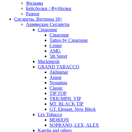
Фильмы
Бейсболки / Футболки
Разное
Сигареты. Витрина 18+
Армянские Сигареты
Cigaronne
Cigaronne
Tattoo by Cigaronne
Center
AMG
5th Street
Mackintosh
GRAND TABACCO
Akhtamar
Ararat
Nostalgia
Classic
TIP TOP
TRIUMPH. VIP
MT. BLACK TIP
GT. Elegant. New Bleck
Lex Tobacco
MORION
SOPRANO, LEX, ALEX
Karelia and others