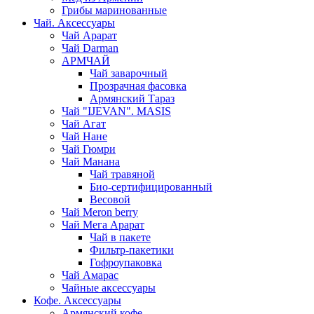
Грибы маринованные
Чай. Аксессуары
Чай Арарат
Чай Darman
АРМЧАЙ
Чай заварочный
Прозрачная фасовка
Армянский Тараз
Чай "IJEVAN". MASIS
Чай Агат
Чай Нане
Чай Гюмри
Чай Манана
Чай травяной
Био-сертифицированный
Весовой
Чай Meron berry
Чай Мега Арарат
Чай в пакете
Фильтр-пакетики
Гофроупаковка
Чай Амарас
Чайные аксессуары
Кофе. Аксессуары
Армянский кофе