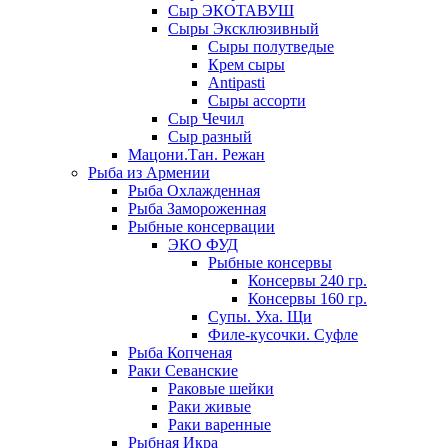
Сыр ЭКОТАВУШ
Сыры Эксклюзивный
Сыры полутведые
Крем сыры
Antipasti
Сыры ассорти
Сыр Чечил
Сыр разный
Мацони.Тан. Режан
Рыба из Армении
Рыба Охлажденная
Рыба Замороженная
Рыбные консервации
ЭКО ФУД
Рыбные консервы
Консервы 240 гр.
Консервы 160 гр.
Супы. Уха. Щи
Филе-кусочки. Суфле
Рыба Копченая
Раки Севанские
Раковые шейки
Раки живые
Раки варенные
Рыбная Икра