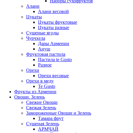
Наборы сухофруктов
Алани
Алани весовой
Цукаты
Цукаты фруктовые
Цукаты разные
Сушеные ягоды
Чурчхела
Дары Армении
Ануш
Фруктовая пастила
Пастила te Gusto
Разное
Орехи
Орехи весовые
Орехи в меду
Te Gusto
Фрукты из Армении
Овощи. Зелень
Свежие Овощи
Свежая Зелень
Замороженные Овощи и Зелень
Тамара фрут
Сушеная Зелень
АРМЧАЙ