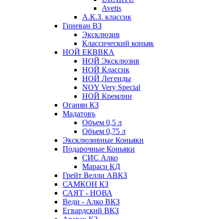
Avetis
А.К.З. классик
Гиневан ВЗ
Эксклюзив
Классический коньяк
НОЙ ЕКВВКА
НОЙ Эксклюзив
НОЙ Классик
НОЙ Легенды
NOY Very Speсial
НОЙ Кремлин
Оганян КЗ
Мадатовъ
Объем 0,5 л
Объем 0,75 л
Эксклюзивные Коньяки
Подарочные Коньяки
СИС Алко
Мараси КД
Грейт Велли АВКЗ
САМКОН КЗ
САЯТ - НОВА
Веди - Алко ВКЗ
Егвардский ВКЗ