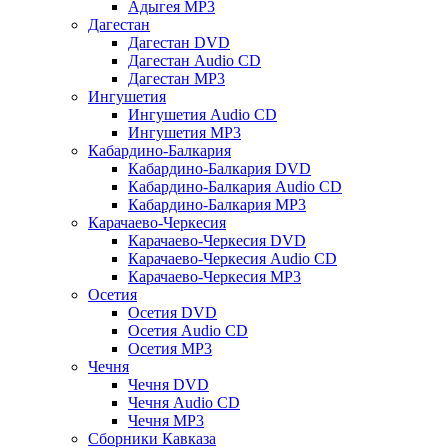
Адыгея MP3
Дагестан
Дагестан DVD
Дагестан Audio CD
Дагестан MP3
Ингушетия
Ингушетия Audio CD
Ингушетия MP3
Кабардино-Балкария
Кабардино-Балкария DVD
Кабардино-Балкария Audio CD
Кабардино-Балкария MP3
Карачаево-Черкесия
Карачаево-Черкесия DVD
Карачаево-Черкесия Audio CD
Карачаево-Черкесия MP3
Осетия
Осетия DVD
Осетия Audio CD
Осетия MP3
Чечня
Чечня DVD
Чечня Audio CD
Чечня MP3
Сборники Кавказа