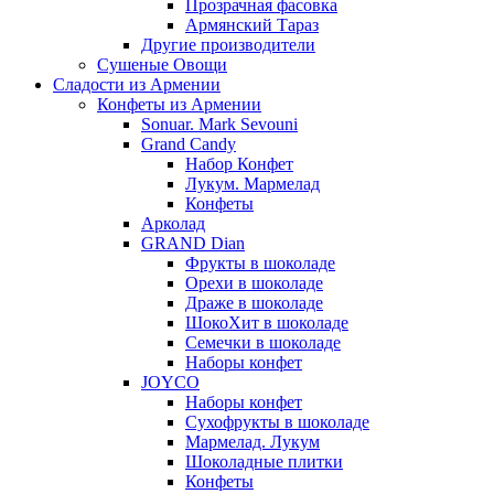
Прозрачная фасовка
Армянский Тараз
Другие производители
Сушеные Овощи
Сладости из Армении
Конфеты из Армении
Sonuar. Mark Sevouni
Grand Candy
Набор Конфет
Лукум. Мармелад
Конфеты
Арколад
GRAND Dian
Фрукты в шоколаде
Орехи в шоколаде
Драже в шоколаде
ШокоХит в шоколаде
Семечки в шоколаде
Наборы конфет
JOYCO
Наборы конфет
Сухофрукты в шоколаде
Мармелад. Лукум
Шоколадные плитки
Конфеты