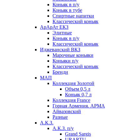
Коньяк в п/у
Коньяк в тубе
Спиртные напитки
Классический коньяк
АрАрАт ЕКЗ
Элитные
Коньяк в п/у
Классический коньяк
Иджеванский ВКЗ
Марочные коньяки
Коньяки п/у
Классический коньяк
Бренди
МАП
Коллекция Золотой
Объем 0,5 л
Коньяк 0,7 л
Коллекция France
Горная Армения. АРМА
Айвазовский
Разные
А.К.З.
А.К.З. п/у
Grand Sargis
URARTU