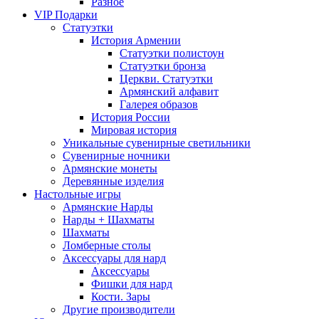
Разное
VIP Подарки
Статуэтки
История Армении
Статуэтки полистоун
Статуэтки бронза
Церкви. Статуэтки
Армянский алфавит
Галерея образов
История России
Мировая история
Уникальные сувенирные светильники
Сувенирные ночники
Армянские монеты
Деревянные изделия
Настольные игры
Армянские Нарды
Нарды + Шахматы
Шахматы
Ломберные столы
Аксессуары для нард
Аксессуары
Фишки для нард
Кости. Зары
Другие производители