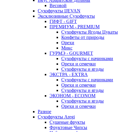
Вкус Араратской Долины
Весовой
Сухофрукты IJEVAN
Эксклюзивные Сухофрукты
ГИФТ - GIFT
ПРЕМИУМ - PREMIUM
Сухофрукты Ягоды Цукаты
Конфеты от природы
Орехи
Микс
ГУРМЭ - GOURMET
Сухофрукты с начинками
Орехи и семечки
Сухофрукты и ягоды
ЭКСТРА - EXTRA
Сухофрукты с начинками
Орехи и семечки
Сухофрукты и ягоды
ЭКОНОМ - ECONOM
Сухофрукты и ягоды
Орехи и семечки
Разное
Сухофрукты Aregi
Сушеные фрукты
Фруктовые Чипсы