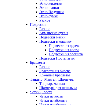
Этно жилетки
Этно шапки
Этно Подушки
Этно сумки
Разное
Подвески
Разное
Армянские буквы
Подвески маски
Подвески в машину
Подвески из дерева
Подвески из кости
Подвески из эбонита
Подвески Ностальгия
Браслеты
Разное
Браслеты из бисера
Кожаные браслеты
Тандыр, Мангал, Шампура
Тандыр, мангал
Шампура для шашлыка
Четки (Тзбех)
Четки из кости
Четки из эбонита
Четки из обсидиана