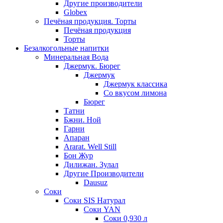
Другие производители
Globex
Печёная продукция. Торты
Печёная продукция
Торты
Безалкогольные напитки
Минеральная Вода
Джермук. Бюрег
Джермук
Джермук классика
Со вкусом лимона
Бюрег
Татни
Бжни. Ной
Гарни
Апаран
Ararat. Well Still
Бон Жур
Дилижан. Зулал
Другие Производители
Dausuz
Соки
Соки SIS Натурал
Соки YAN
Соки 0,930 л