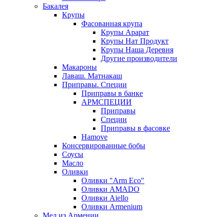
Бакалея
Крупы
Фасованная крупа
Крупы Арарат
Крупы Нат Продукт
Крупы Наша Деревня
Другие производители
Макароны
Лаваш. Матнакаш
Приправы. Специи
Приправы в банке
АРМСПЕЦИИ
Приправы
Специи
Приправы в фасовке
Hamove
Консервированные бобы
Соусы
Масло
Оливки
Оливки "Arm Eco"
Оливки AMADO
Оливки Aiello
Оливки Armenium
Мед из Армении