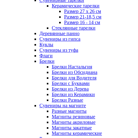
Сувенирные тарелки
Керамические тарелки
Размер 27 х 26 см
Размер 21-18,5 см
Размер 16 - 14 см
Стеклянные тарелки
Деревянные панно
Сувениры из гипса
Куклы
Сувениры из туфа
Флаги
Брелки
Брелки Настальгия
Брелки из Обсидиана
Брелки для Водителя
Брелки с Буквами
Брелки из Дерева
Брелки из Керамики
Брелки Разные
Сувениры на магните
Разные магниты
Магниты резиновые
Магниты акриловые
Магниты закатные
Магниты керамические