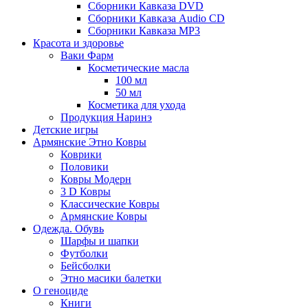
Сборники Кавказа DVD
Сборники Кавказа Audio CD
Сборники Кавказа MP3
Красота и здоровье
Ваки Фарм
Косметические масла
100 мл
50 мл
Косметика для ухода
Продукция Наринэ
Детские игры
Армянские Этно Ковры
Коврики
Половики
Ковры Модерн
3 D Ковры
Классические Ковры
Армянские Ковры
Одежда. Обувь
Шарфы и шапки
Футболки
Бейсболки
Этно масики балетки
О геноциде
Книги