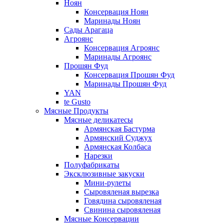
Ноян
Консервация Ноян
Маринады Ноян
Сады Арагаца
Агроянс
Консервация Агроянс
Маринады Агроянс
Прошян Фуд
Консервация Прошян Фуд
Маринады Прошян Фуд
YAN
te Gusto
Мясные Продукты
Мясные деликатесы
Армянская Бастурма
Армянский Суджух
Армянская Колбаса
Нарезки
Полуфабрикаты
Эксклюзивные закуски
Мини-рулеты
Сыровяленая вырезка
Говядина сыровяленая
Свинина сыровяленая
Мясные Консервации