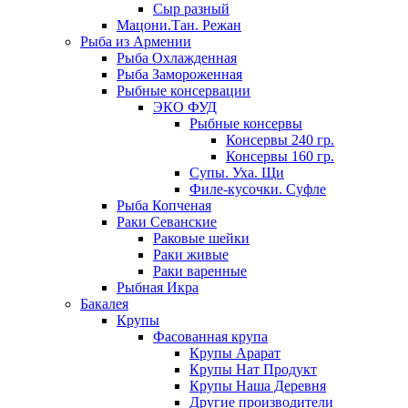
Сыр разный
Мацони.Тан. Режан
Рыба из Армении
Рыба Охлажденная
Рыба Замороженная
Рыбные консервации
ЭКО ФУД
Рыбные консервы
Консервы 240 гр.
Консервы 160 гр.
Супы. Уха. Щи
Филе-кусочки. Суфле
Рыба Копченая
Раки Севанские
Раковые шейки
Раки живые
Раки варенные
Рыбная Икра
Бакалея
Крупы
Фасованная крупа
Крупы Арарат
Крупы Нат Продукт
Крупы Наша Деревня
Другие производители