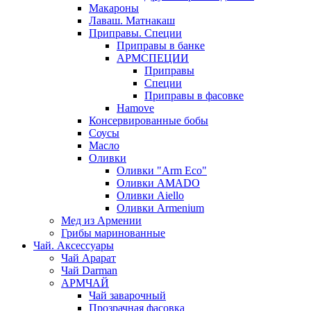
Макароны
Лаваш. Матнакаш
Приправы. Специи
Приправы в банке
АРМСПЕЦИИ
Приправы
Специи
Приправы в фасовке
Hamove
Консервированные бобы
Соусы
Масло
Оливки
Оливки "Arm Eco"
Оливки AMADO
Оливки Aiello
Оливки Armenium
Мед из Армении
Грибы маринованные
Чай. Аксессуары
Чай Арарат
Чай Darman
АРМЧАЙ
Чай заварочный
Прозрачная фасовка