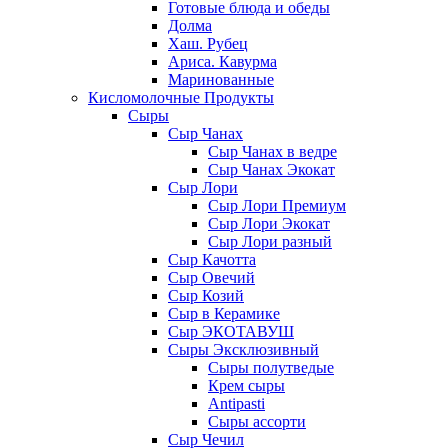
Готовые блюда и обеды
Долма
Хаш. Рубец
Ариса. Кавурма
Маринованные
Кисломолочные Продукты
Сыры
Сыр Чанах
Сыр Чанах в ведре
Сыр Чанах Экокат
Сыр Лори
Сыр Лори Премиум
Сыр Лори Экокат
Сыр Лори разный
Сыр Качотта
Сыр Овечий
Сыр Козий
Сыр в Керамике
Сыр ЭКОТАВУШ
Сыры Эксклюзивный
Сыры полутведые
Крем сыры
Antipasti
Сыры ассорти
Сыр Чечил