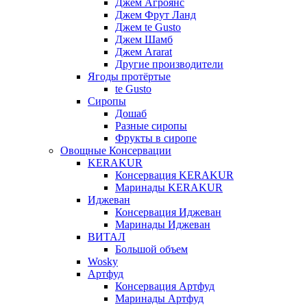
Джем Агроянс
Джем Фрут Ланд
Джем te Gusto
Джем Шамб
Джем Ararat
Другие производители
Ягоды протёртые
te Gusto
Сиропы
Дошаб
Разные сиропы
Фрукты в сиропе
Овощные Консервации
KERAKUR
Консервация KERAKUR
Маринады KERAKUR
Иджеван
Консервация Иджеван
Маринады Иджеван
ВИТАЛ
Большой объем
Wosky
Артфуд
Консервация Артфуд
Маринады Артфуд