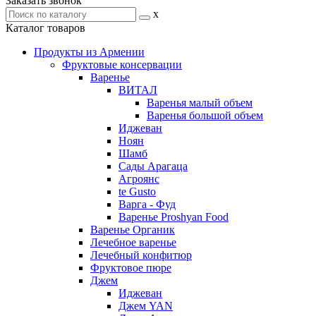
Заказать звонок
x
Каталог товаров
Продукты из Армении
Фруктовые консервации
Варенье
ВИТАЛ
Варенья малый объем
Варенья большой объем
Иджеван
Ноян
Шамб
Сады Арагаца
Агроянс
te Gusto
Варга - Фуд
Варенье Proshyan Food
Варенье Органик
Лечебное варенье
Лечебный конфитюр
Фруктовое пюре
Джем
Иджеван
Джем YAN