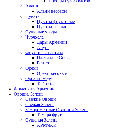
Наборы сухофруктов
Алани
Алани весовой
Цукаты
Цукаты фруктовые
Цукаты разные
Сушеные ягоды
Чурчхела
Дары Армении
Ануш
Фруктовая пастила
Пастила te Gusto
Разное
Орехи
Орехи весовые
Орехи в меду
Te Gusto
Фрукты из Армении
Овощи. Зелень
Свежие Овощи
Свежая Зелень
Замороженные Овощи и Зелень
Тамара фрут
Сушеная Зелень
АРМЧАЙ