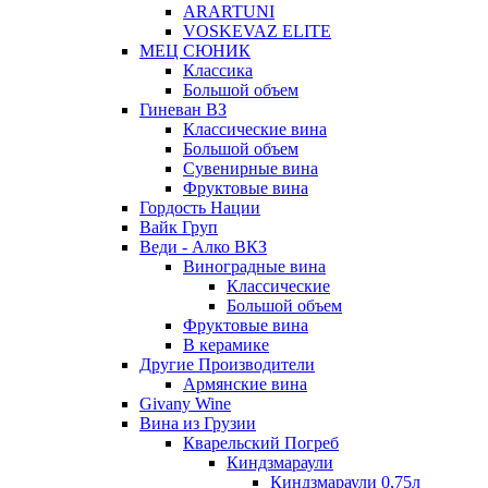
ARARTUNI
VOSKEVAZ ELITE
МЕЦ СЮНИК
Классика
Большой объем
Гиневан ВЗ
Классические вина
Большой объем
Сувенирные вина
Фруктовые вина
Гордость Нации
Вайк Груп
Веди - Алко ВКЗ
Виноградные вина
Классические
Большой объем
Фруктовые вина
В керамике
Другие Производители
Армянские вина
Givany Wine
Вина из Грузии
Кварельский Погреб
Киндзмараули
Киндзмараули 0,75л