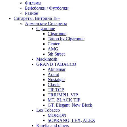
Фильмы
Бейсболки / Футболки
Разное
Сигареты. Витрина 18+
Армянские Сигареты
Cigaronne
Cigaronne
Tattoo by Cigaronne
Center
AMG
5th Street
Mackintosh
GRAND TABACCO
Akhtamar
Ararat
Nostalgia
Classic
TIP TOP
TRIUMPH. VIP
MT. BLACK TIP
GT. Elegant. New Bleck
Lex Tobacco
MORION
SOPRANO, LEX, ALEX
Karelia and others