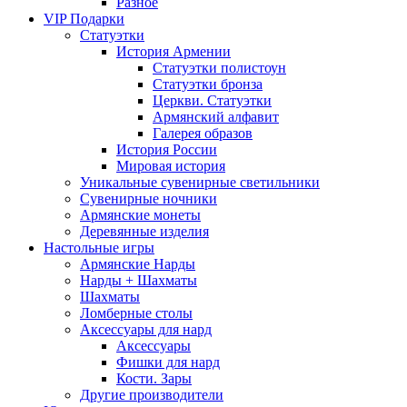
Разное
VIP Подарки
Статуэтки
История Армении
Статуэтки полистоун
Статуэтки бронза
Церкви. Статуэтки
Армянский алфавит
Галерея образов
История России
Мировая история
Уникальные сувенирные светильники
Сувенирные ночники
Армянские монеты
Деревянные изделия
Настольные игры
Армянские Нарды
Нарды + Шахматы
Шахматы
Ломберные столы
Аксессуары для нард
Аксессуары
Фишки для нард
Кости. Зары
Другие производители