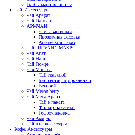
Грибы маринованные
Чай. Аксессуары
Чай Арарат
Чай Darman
АРМЧАЙ
Чай заварочный
Прозрачная фасовка
Армянский Тараз
Чай "IJEVAN". MASIS
Чай Агат
Чай Нане
Чай Гюмри
Чай Манана
Чай травяной
Био-сертифицированный
Весовой
Чай Meron berry
Чай Мега Арарат
Чай в пакете
Фильтр-пакетики
Гофроупаковка
Чай Амарас
Чайные аксессуары
Кофе. Аксессуары
Армянский кофе