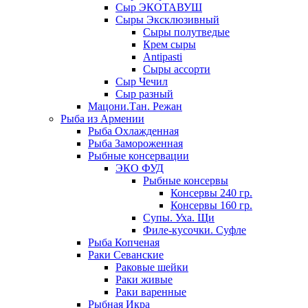
Сыр ЭКОТАВУШ
Сыры Эксклюзивный
Сыры полутведые
Крем сыры
Antipasti
Сыры ассорти
Сыр Чечил
Сыр разный
Мацони.Тан. Режан
Рыба из Армении
Рыба Охлажденная
Рыба Замороженная
Рыбные консервации
ЭКО ФУД
Рыбные консервы
Консервы 240 гр.
Консервы 160 гр.
Супы. Уха. Щи
Филе-кусочки. Суфле
Рыба Копченая
Раки Севанские
Раковые шейки
Раки живые
Раки варенные
Рыбная Икра