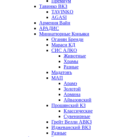
Премиум
Тавинко ВКЗ
TAVINKO
AGASI
Армения Вайн
АРАДИС
Миниатюрные Коньяки
Оганян Бренди
Мараси КД
СИС АЛКО
Животные
Храмы
Разные
Мадатовъ
МАП
Арамэ
Золотой
Армина
Айвазовский
Прошянский КЗ
Классические
Сувенирные
Грейт Велли АВКЗ
Иджеванский ВКЗ
Разные