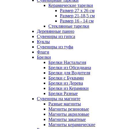
Сувенирные тарелки
Керамические тарелки
Размер 27 х 26 см
Размер 21-18,5 см
Размер 16 - 14 см
Стеклянные тарелки
Деревянные панно
Сувениры из гипса
Куклы
Сувениры из туфа
Флаги
Брелки
Брелки Настальгия
Брелки из Обсидиана
Брелки для Водителя
Брелки с Буквами
Брелки из Дерева
Брелки из Керамики
Брелки Разные
Сувениры на магните
Разные магниты
Магниты резиновые
Магниты акриловые
Магниты закатные
Магниты керамические