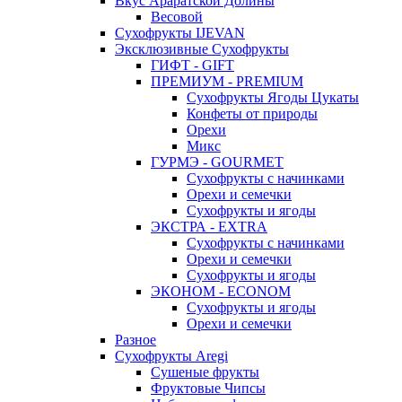
Вкус Араратской Долины
Весовой
Сухофрукты IJEVAN
Эксклюзивные Сухофрукты
ГИФТ - GIFT
ПРЕМИУМ - PREMIUM
Сухофрукты Ягоды Цукаты
Конфеты от природы
Орехи
Микс
ГУРМЭ - GOURMET
Сухофрукты с начинками
Орехи и семечки
Сухофрукты и ягоды
ЭКСТРА - EXTRA
Сухофрукты с начинками
Орехи и семечки
Сухофрукты и ягоды
ЭКОНОМ - ECONOM
Сухофрукты и ягоды
Орехи и семечки
Разное
Сухофрукты Aregi
Сушеные фрукты
Фруктовые Чипсы