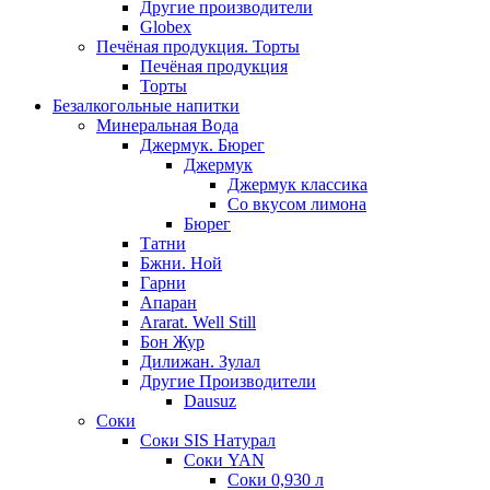
Другие производители
Globex
Печёная продукция. Торты
Печёная продукция
Торты
Безалкогольные напитки
Минеральная Вода
Джермук. Бюрег
Джермук
Джермук классика
Со вкусом лимона
Бюрег
Татни
Бжни. Ной
Гарни
Апаран
Ararat. Well Still
Бон Жур
Дилижан. Зулал
Другие Производители
Dausuz
Соки
Соки SIS Натурал
Соки YAN
Соки 0,930 л