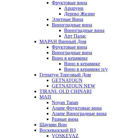
Фруктовые вина
Арцруни
Дерево Жизни
Элитные Вина
Виноградные вина
Виноградные вина
Арт Палас
МАРАН Винный Дом
Фруктовые вина
Виноградные вина
Вино в керамике
Вино в керамике
Вино в керамике п/у
Гетнатун Торговый Дом
GETNATOUN
GETNATOUN NEW
TIRANI. OLD CHINARI
МАП
Noyan Tapan
Arame Фруктовые вина
Arame Виноградные вина
Разные вина
Шаумян Вин
Воскевазский ВЗ
VOSKEVAZ