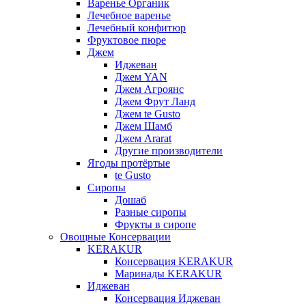
Варенье Органик
Лечебное варенье
Лечебный конфитюр
Фруктовое пюре
Джем
Иджеван
Джем YAN
Джем Агроянс
Джем Фрут Ланд
Джем te Gusto
Джем Шамб
Джем Ararat
Другие производители
Ягоды протёртые
te Gusto
Сиропы
Дошаб
Разные сиропы
Фрукты в сиропе
Овощные Консервации
KERAKUR
Консервация KERAKUR
Маринады KERAKUR
Иджеван
Консервация Иджеван