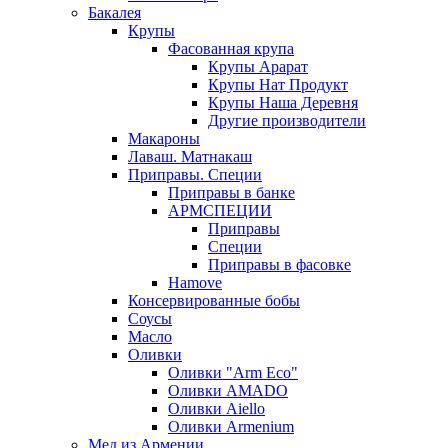
Бакалея
Крупы
Фасованная крупа
Крупы Арарат
Крупы Нат Продукт
Крупы Наша Деревня
Другие производители
Макароны
Лаваш. Матнакаш
Приправы. Специи
Приправы в банке
АРМСПЕЦИИ
Приправы
Специи
Приправы в фасовке
Hamove
Консервированные бобы
Соусы
Масло
Оливки
Оливки "Arm Eco"
Оливки AMADO
Оливки Aiello
Оливки Armenium
Мед из Армении