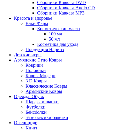
Сборники Кавказа DVD
Сборники Кавказа Audio CD
Сборники Кавказа MP3
Красота и здоровье
Ваки Фарм
Косметические масла
100 мл
50 мл
Косметика для ухода
Продукция Наринэ
Детские игры
Армянские Этно Ковры
Коврики
Половики
Ковры Модерн
3 D Ковры
Классические Ковры
Армянские Ковры
Одежда. Обувь
Шарфы и шапки
Футболки
Бейсболки
Этно масики балетки
О геноциде
Книги