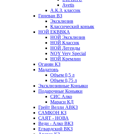
Avetis
А.К.З. классик
Гиневан ВЗ
Эксклюзив
Классический коньяк
НОЙ ЕКВВКА
НОЙ Эксклюзив
НОЙ Классик
НОЙ Легенды
NOY Very Speсial
НОЙ Кремлин
Оганян КЗ
Мадатовъ
Объем 0,5 л
Объем 0,75 л
Эксклюзивные Коньяки
Подарочные Коньяки
СИС Алко
Мараси КД
Грейт Велли АВКЗ
САМКОН КЗ
САЯТ - НОВА
Веди - Алко ВКЗ
Егвардский ВКЗ