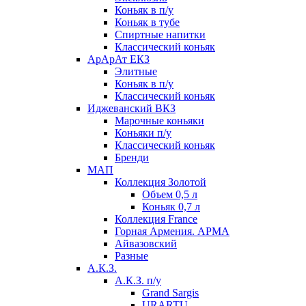
Коньяк в п/у
Коньяк в тубе
Спиртные напитки
Классический коньяк
АрАрАт ЕКЗ
Элитные
Коньяк в п/у
Классический коньяк
Иджеванский ВКЗ
Марочные коньяки
Коньяки п/у
Классический коньяк
Бренди
МАП
Коллекция Золотой
Объем 0,5 л
Коньяк 0,7 л
Коллекция France
Горная Армения. АРМА
Айвазовский
Разные
А.К.З.
А.К.З. п/у
Grand Sargis
URARTU