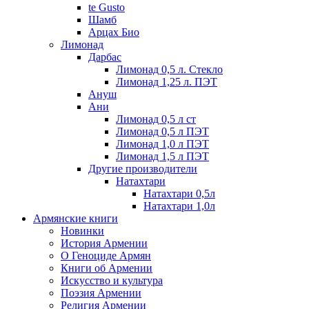
te Gusto
Шамб
Арцах Био
Лимонад
Дарбас
Лимонад 0,5 л. Стекло
Лимонад 1,25 л. ПЭТ
Ануш
Ани
Лимонад 0,5 л ст
Лимонад 0,5 л ПЭТ
Лимонад 1,0 л ПЭТ
Лимонад 1,5 л ПЭТ
Другие производители
Натахтари
Натахтари 0,5л
Натахтари 1,0л
Армянские книги
Новинки
История Армении
О Геноциде Армян
Книги об Армении
Иcкусство и культура
Поэзия Армении
Религия Армении