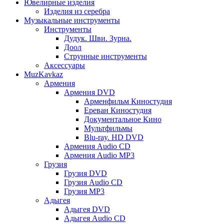
Ювелирные изделия
Изделия из серебра
Музыкальные инструменты
Инструменты
Дудук. Шви. Зурна.
Доол
Струнные инструменты
Аксессуары
MuzKavkaz
Армения
Армения DVD
Арменфильм Киностудия
Ереван Киностудия
Документальное Кино
Мультфильмы
Blu-ray. HD DVD
Армения Audio CD
Армения Audio MP3
Грузия
Грузия DVD
Грузия Audio CD
Грузия MP3
Адыгея
Адыгея DVD
Адыгея Audio CD