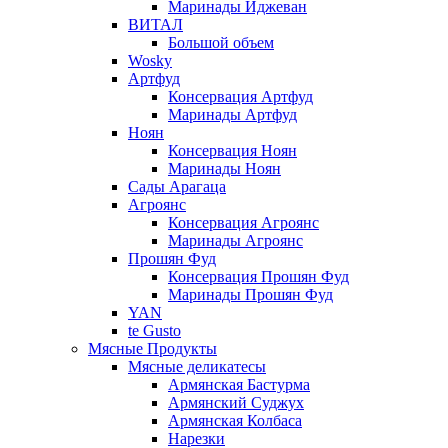
Маринады Иджеван
ВИТАЛ
Большой объем
Wosky
Артфуд
Консервация Артфуд
Маринады Артфуд
Ноян
Консервация Ноян
Маринады Ноян
Сады Арагаца
Агроянс
Консервация Агроянс
Маринады Агроянс
Прошян Фуд
Консервация Прошян Фуд
Маринады Прошян Фуд
YAN
te Gusto
Мясные Продукты
Мясные деликатесы
Армянская Бастурма
Армянский Суджух
Армянская Колбаса
Нарезки