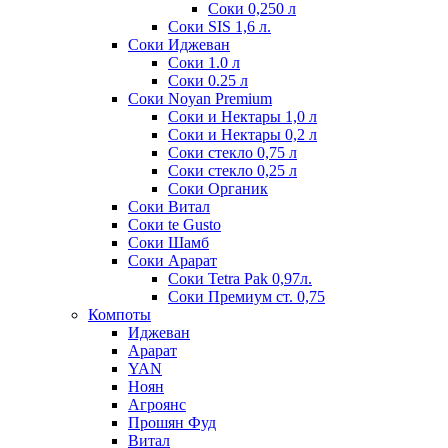
Соки 0,250 л
Соки SIS 1,6 л.
Соки Иджеван
Соки 1.0 л
Соки 0.25 л
Соки Noyan Premium
Соки и Нектары 1,0 л
Соки и Нектары 0,2 л
Соки стекло 0,75 л
Соки стекло 0,25 л
Соки Органик
Соки Витал
Соки te Gusto
Соки Шамб
Соки Арарат
Соки Tetra Pak 0,97л.
Соки Премиум ст. 0,75
Компоты
Иджеван
Арарат
YAN
Ноян
Агроянс
Прошян Фуд
Витал