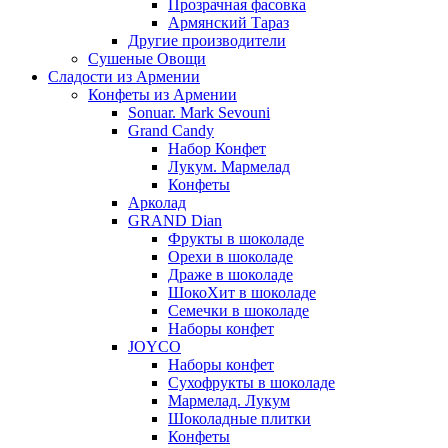
Прозрачная фасовка
Армянский Тараз
Другие производители
Сушеные Овощи
Сладости из Армении
Конфеты из Армении
Sonuar. Mark Sevouni
Grand Candy
Набор Конфет
Лукум. Мармелад
Конфеты
Арколад
GRAND Dian
Фрукты в шоколаде
Орехи в шоколаде
Драже в шоколаде
ШокоХит в шоколаде
Семечки в шоколаде
Наборы конфет
JOYCO
Наборы конфет
Сухофрукты в шоколаде
Мармелад. Лукум
Шоколадные плитки
Конфеты