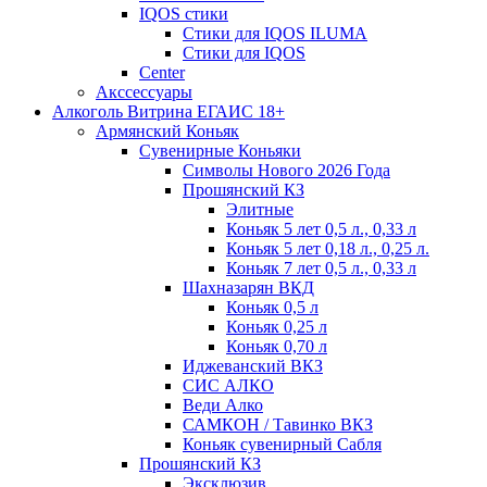
IQOS стики
Стики для IQOS ILUMA
Стики для IQOS
Сenter
Акссессуары
Алкоголь Витрина ЕГАИС 18+
Армянский Коньяк
Сувенирные Коньяки
Символы Нового 2026 Года
Прошянский КЗ
Элитные
Коньяк 5 лет 0,5 л., 0,33 л
Коньяк 5 лет 0,18 л., 0,25 л.
Коньяк 7 лет 0,5 л., 0,33 л
Шахназарян ВКД
Коньяк 0,5 л
Коньяк 0,25 л
Коньяк 0,70 л
Иджеванский ВКЗ
СИС АЛКО
Веди Алко
САМКОН / Тавинко ВКЗ
Коньяк сувенирный Сабля
Прошянский КЗ
Эксклюзив