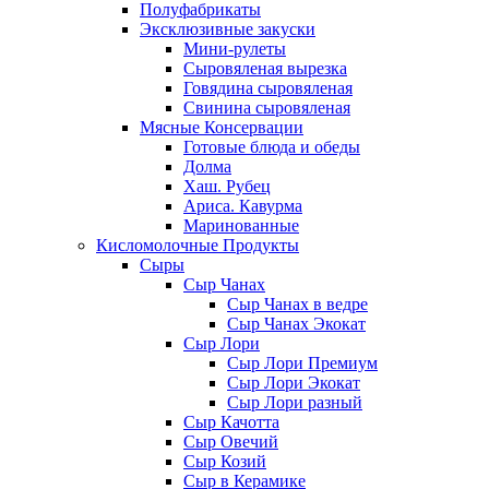
Полуфабрикаты
Эксклюзивные закуски
Мини-рулеты
Сыровяленая вырезка
Говядина сыровяленая
Свинина сыровяленая
Мясные Консервации
Готовые блюда и обеды
Долма
Хаш. Рубец
Ариса. Кавурма
Маринованные
Кисломолочные Продукты
Сыры
Сыр Чанах
Сыр Чанах в ведре
Сыр Чанах Экокат
Сыр Лори
Сыр Лори Премиум
Сыр Лори Экокат
Сыр Лори разный
Сыр Качотта
Сыр Овечий
Сыр Козий
Сыр в Керамике