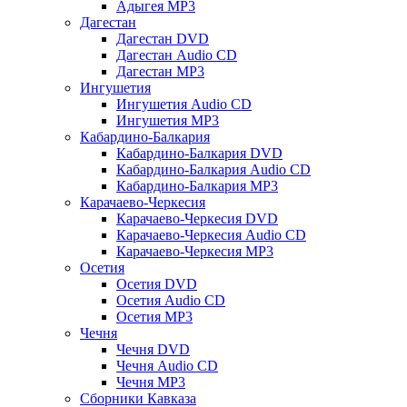
Адыгея MP3
Дагестан
Дагестан DVD
Дагестан Audio CD
Дагестан MP3
Ингушетия
Ингушетия Audio CD
Ингушетия MP3
Кабардино-Балкария
Кабардино-Балкария DVD
Кабардино-Балкария Audio CD
Кабардино-Балкария MP3
Карачаево-Черкесия
Карачаево-Черкесия DVD
Карачаево-Черкесия Audio CD
Карачаево-Черкесия MP3
Осетия
Осетия DVD
Осетия Audio CD
Осетия MP3
Чечня
Чечня DVD
Чечня Audio CD
Чечня MP3
Сборники Кавказа