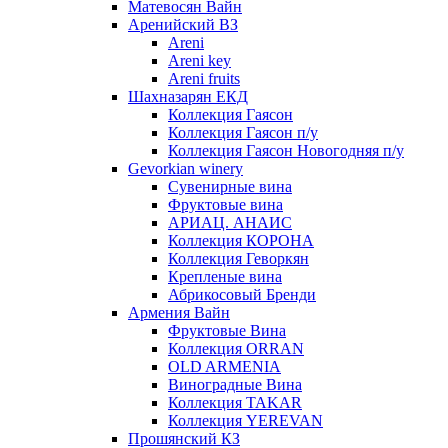
Матевосян Вайн
Аренийский ВЗ
Areni
Areni key
Areni fruits
Шахназарян ЕКД
Коллекция Гаясон
Коллекция Гаясон п/у
Коллекция Гаясон Новогодняя п/у
Gevorkian winery
Сувенирные вина
Фруктовые вина
АРИАЦ. АНАИС
Коллекция КОРОНА
Коллекция Геворкян
Крепленые вина
Абрикосовый Бренди
Армения Вайн
Фруктовые Вина
Коллекция ORRAN
OLD ARMENIA
Виноградные Вина
Коллекция TAKAR
Коллекция YEREVAN
Прошянский КЗ