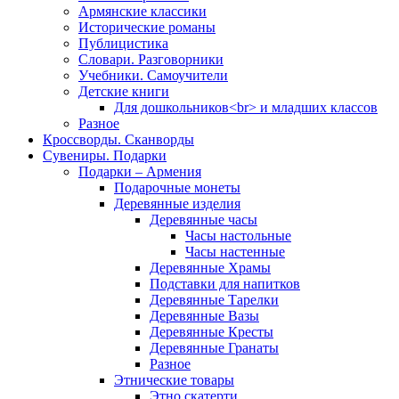
Армянские классики
Исторические романы
Публицистика
Словари. Разговорники
Учебники. Самоучители
Детские книги
Для дошкольников<br> и младших классов
Разное
Кроссворды. Сканворды
Сувениры. Подарки
Подарки – Армения
Подарочные монеты
Деревянные изделия
Деревянные часы
Часы настольные
Часы настенные
Деревянные Храмы
Подставки для напитков
Деревянные Тарелки
Деревянные Вазы
Деревянные Кресты
Деревянные Гранаты
Разное
Этнические товары
Этно скатерти