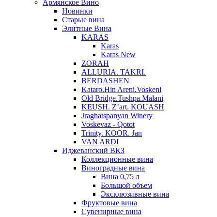
Армянское Вино
Новинки
Старые вина
Элитные Вина
KARAS
Karas
Karas New
ZORAH
ALLURIA. TAKRI.
BERDASHEN
Kataro.Hin Areni.Voskeni
Old Bridge.Tushpa.Malani
KEUSH. Z’art. KOUASH
Jraghatspanyan Winery
Voskevaz - Qotot
Trinity. KOOR. Jan
VAN ARDI
Иджеванский ВКЗ
Коллекционные вина
Виноградные вина
Вина 0,75 л
Большой объем
Эксклюзивные вина
Фруктовые вина
Cувенирные вина