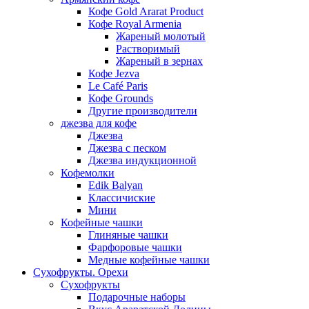
Кофе Gold Ararat Product
Кофе Royal Armenia
Жареный молотый
Растворимый
Жареный в зернах
Кофе Jezva
Le Café Paris
Кофе Grounds
Другие производители
джезва для кофе
Джезва
Джезва с песком
Джезва индукционной
Кофемолки
Edik Balyan
Классичиские
Мини
Кофейные чашки
Глиняные чашки
Фарфоровые чашки
Медные кофейные чашки
Сухофрукты. Орехи
Сухофрукты
Подарочные наборы