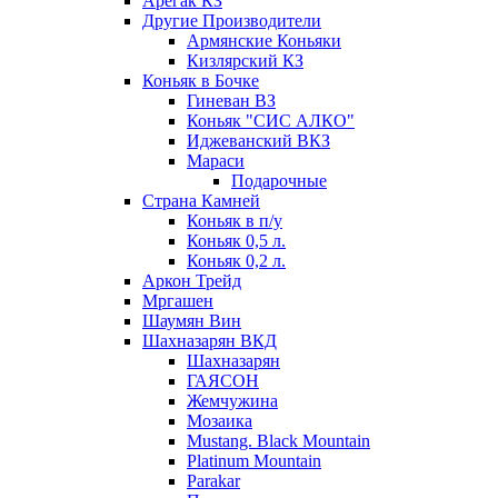
Арегак КЗ
Другие Производители
Армянские Коньяки
Кизлярский КЗ
Коньяк в Бочке
Гиневан ВЗ
Коньяк "СИС АЛКО"
Иджеванский ВКЗ
Мараси
Подарочные
Страна Камней
Коньяк в п/у
Коньяк 0,5 л.
Коньяк 0,2 л.
Аркон Трейд
Мргашен
Шаумян Вин
Шахназарян ВКД
Шахназарян
ГАЯСОН
Жемчужина
Мозаика
Mustang. Black Mountain
Platinum Mountain
Parakar