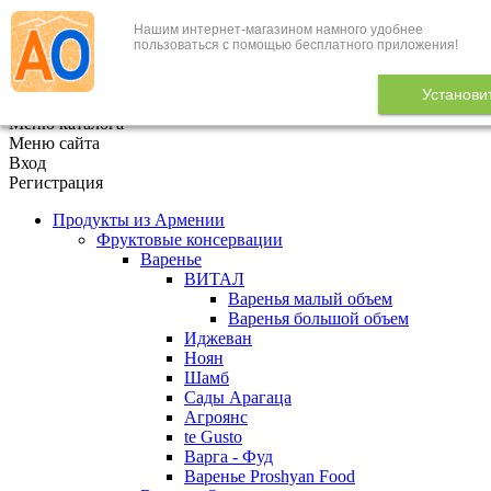
Нашим интернет-магазином намного удобнее
+7 (495) 646-888-1
пользоваться с помощью бесплатного приложения!
В корзине
0
товаров
Установи
x
Меню каталога
Меню сайта
Вход
Регистрация
Продукты из Армении
Фруктовые консервации
Варенье
ВИТАЛ
Варенья малый объем
Варенья большой объем
Иджеван
Ноян
Шамб
Сады Арагаца
Агроянс
te Gusto
Варга - Фуд
Варенье Proshyan Food