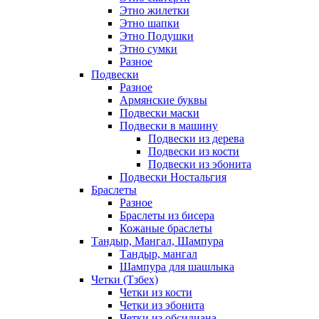
Этно жилетки
Этно шапки
Этно Подушки
Этно сумки
Разное
Подвески
Разное
Армянские буквы
Подвески маски
Подвески в машину
Подвески из дерева
Подвески из кости
Подвески из эбонита
Подвески Ностальгия
Браслеты
Разное
Браслеты из бисера
Кожаные браслеты
Тандыр, Мангал, Шампура
Тандыр, мангал
Шампура для шашлыка
Четки (Тзбех)
Четки из кости
Четки из эбонита
Четки из обсидиана