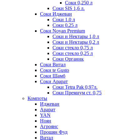
Соки 0,250 л
Соки SIS 1,6 л.
Соки Иджеван
Соки 1.0 л
Соки 0.25 л
Соки Noyan Premium
Соки и Нектары 1,0 л
Соки и Нектары 0,2 л
Соки стекло 0,75 л
Соки стекло 0,25 л
Соки Органик
Соки Витал
Соки te Gusto
Соки Шамб
Соки Арарат
Соки Tetra Pak 0,97л.
Соки Премиум ст. 0,75
Компоты
Иджеван
Арарат
YAN
Ноян
Агроянс
Прошян Фуд
Витал