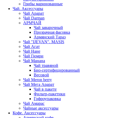
Грибы маринованные
Чай. Аксессуары
Чай Арарат
Чай Darman
АРМЧАЙ
Чай заварочный
Прозрачная фасовка
Армянский Тараз
Чай "IJEVAN". MASIS
Чай Агат
Чай Нане
Чай Гюмри
Чай Манана
Чай травяной
Био-сертифицированный
Весовой
Чай Meron berry
Чай Мега Арарат
Чай в пакете
Фильтр-пакетики
Гофроупаковка
Чай Амарас
Чайные аксессуары
Кофе. Аксессуары
Армянский кофе