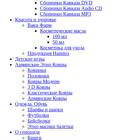
Сборники Кавказа DVD
Сборники Кавказа Audio CD
Сборники Кавказа MP3
Красота и здоровье
Ваки Фарм
Косметические масла
100 мл
50 мл
Косметика для ухода
Продукция Наринэ
Детские игры
Армянские Этно Ковры
Коврики
Половики
Ковры Модерн
3 D Ковры
Классические Ковры
Армянские Ковры
Одежда. Обувь
Шарфы и шапки
Футболки
Бейсболки
Этно масики балетки
О геноциде
Книги