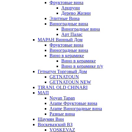
Фруктовые вина
Арцруни
Дерево Жизни
Элитные Вина
Виноградные вина
Виноградные вина
Арт Палас
МАРАН Винный Дом
Фруктовые вина
Виноградные вина
Вино в керамике
Вино в керамике
Вино в керамике п/у
Гетнатун Торговый Дом
GETNATOUN
GETNATOUN NEW
TIRANI. OLD CHINARI
МАП
Noyan Tapan
Arame Фруктовые вина
Arame Виноградные вина
Разные вина
Шаумян Вин
Воскевазский ВЗ
VOSKEVAZ