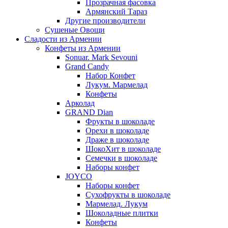
Прозрачная фасовка
Армянский Тараз
Другие производители
Сушеные Овощи
Сладости из Армении
Конфеты из Армении
Sonuar. Mark Sevouni
Grand Candy
Набор Конфет
Лукум. Мармелад
Конфеты
Арколад
GRAND Dian
Фрукты в шоколаде
Орехи в шоколаде
Драже в шоколаде
ШокоХит в шоколаде
Семечки в шоколаде
Наборы конфет
JOYCO
Наборы конфет
Сухофрукты в шоколаде
Мармелад. Лукум
Шоколадные плитки
Конфеты