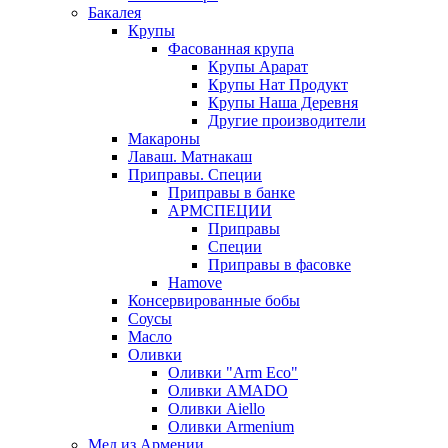
Бакалея
Крупы
Фасованная крупа
Крупы Арарат
Крупы Нат Продукт
Крупы Наша Деревня
Другие производители
Макароны
Лаваш. Матнакаш
Приправы. Специи
Приправы в банке
АРМСПЕЦИИ
Приправы
Специи
Приправы в фасовке
Hamove
Консервированные бобы
Соусы
Масло
Оливки
Оливки "Arm Eco"
Оливки AMADO
Оливки Aiello
Оливки Armenium
Мед из Армении