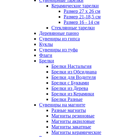
Сувенирные тарелки
Керамические тарелки
Размер 27 х 26 см
Размер 21-18,5 см
Размер 16 - 14 см
Стеклянные тарелки
Деревянные панно
Сувениры из гипса
Куклы
Сувениры из туфа
Флаги
Брелки
Брелки Настальгия
Брелки из Обсидиана
Брелки для Водителя
Брелки с Буквами
Брелки из Дерева
Брелки из Керамики
Брелки Разные
Сувениры на магните
Разные магниты
Магниты резиновые
Магниты акриловые
Магниты закатные
Магниты керамические