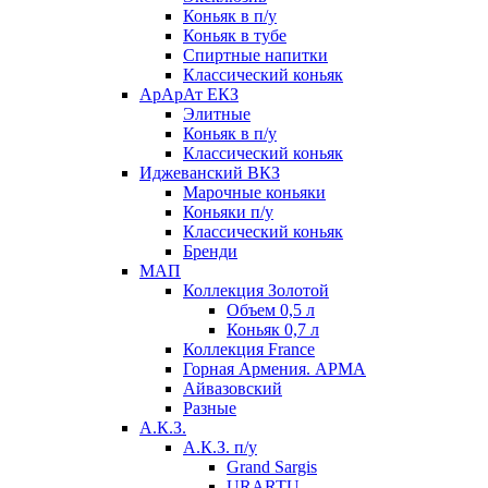
Коньяк в п/у
Коньяк в тубе
Спиртные напитки
Классический коньяк
АрАрАт ЕКЗ
Элитные
Коньяк в п/у
Классический коньяк
Иджеванский ВКЗ
Марочные коньяки
Коньяки п/у
Классический коньяк
Бренди
МАП
Коллекция Золотой
Объем 0,5 л
Коньяк 0,7 л
Коллекция France
Горная Армения. АРМА
Айвазовский
Разные
А.К.З.
А.К.З. п/у
Grand Sargis
URARTU