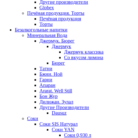
Другие производители
Globex
Печёная продукция. Торты
Печёная продукция
Торты
Безалкогольные напитки
Минеральная Вода
Джермук. Бюрег
Джермук
Джермук классика
Со вкусом лимона
Бюрег
Татни
Бжни. Ной
Гарни
Апаран
Ararat. Well Still
Бон Жур
Дилижан. Зулал
Другие Производители
Dausuz
Соки
Соки SIS Натурал
Соки YAN
Соки 0,930 л