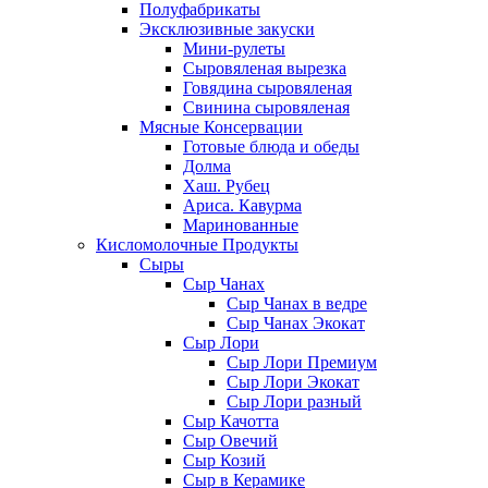
Полуфабрикаты
Эксклюзивные закуски
Мини-рулеты
Сыровяленая вырезка
Говядина сыровяленая
Свинина сыровяленая
Мясные Консервации
Готовые блюда и обеды
Долма
Хаш. Рубец
Ариса. Кавурма
Маринованные
Кисломолочные Продукты
Сыры
Сыр Чанах
Сыр Чанах в ведре
Сыр Чанах Экокат
Сыр Лори
Сыр Лори Премиум
Сыр Лори Экокат
Сыр Лори разный
Сыр Качотта
Сыр Овечий
Сыр Козий
Сыр в Керамике