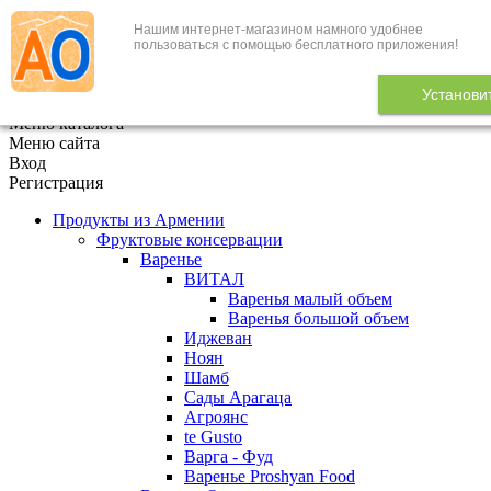
Нашим интернет-магазином намного удобнее
+7 (495) 646-888-1
пользоваться с помощью бесплатного приложения!
В корзине
0
товаров
Установи
x
Меню каталога
Меню сайта
Вход
Регистрация
Продукты из Армении
Фруктовые консервации
Варенье
ВИТАЛ
Варенья малый объем
Варенья большой объем
Иджеван
Ноян
Шамб
Сады Арагаца
Агроянс
te Gusto
Варга - Фуд
Варенье Proshyan Food