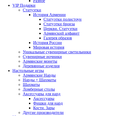
Разное
VIP Подарки
Статуэтки
История Армении
Статуэтки полистоун
Статуэтки бронза
Церкви. Статуэтки
Армянский алфавит
Галерея образов
История России
Мировая история
Уникальные сувенирные светильники
Сувенирные ночники
Армянские монеты
Деревянные изделия
Настольные игры
Армянские Нарды
Нарды + Шахматы
Шахматы
Ломберные столы
Аксессуары для нард
Аксессуары
Фишки для нард
Кости. Зары
Другие производители