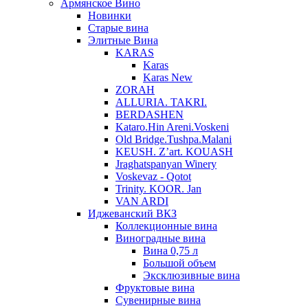
Армянское Вино
Новинки
Старые вина
Элитные Вина
KARAS
Karas
Karas New
ZORAH
ALLURIA. TAKRI.
BERDASHEN
Kataro.Hin Areni.Voskeni
Old Bridge.Tushpa.Malani
KEUSH. Z’art. KOUASH
Jraghatspanyan Winery
Voskevaz - Qotot
Trinity. KOOR. Jan
VAN ARDI
Иджеванский ВКЗ
Коллекционные вина
Виноградные вина
Вина 0,75 л
Большой объем
Эксклюзивные вина
Фруктовые вина
Cувенирные вина