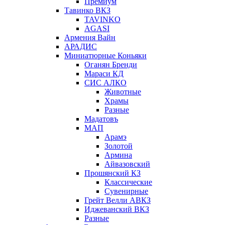
Премиум
Тавинко ВКЗ
TAVINKO
AGASI
Армения Вайн
АРАДИС
Миниатюрные Коньяки
Оганян Бренди
Мараси КД
СИС АЛКО
Животные
Храмы
Разные
Мадатовъ
МАП
Арамэ
Золотой
Армина
Айвазовский
Прошянский КЗ
Классические
Сувенирные
Грейт Велли АВКЗ
Иджеванский ВКЗ
Разные