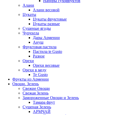
Наборы сухофруктов
Алани
Алани весовой
Цукаты
Цукаты фруктовые
Цукаты разные
Сушеные ягоды
Чурчхела
Дары Армении
Ануш
Фруктовая пастила
Пастила te Gusto
Разное
Орехи
Орехи весовые
Орехи в меду
Te Gusto
Фрукты из Армении
Овощи. Зелень
Свежие Овощи
Свежая Зелень
Замороженные Овощи и Зелень
Тамара фрут
Сушеная Зелень
АРМЧАЙ