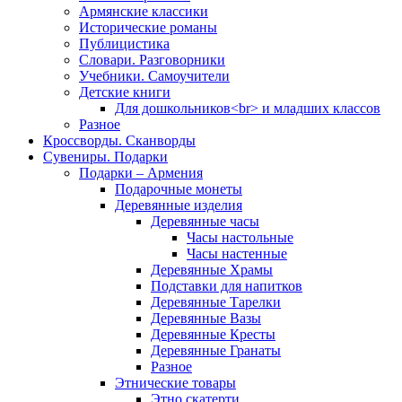
Армянские классики
Исторические романы
Публицистика
Словари. Разговорники
Учебники. Самоучители
Детские книги
Для дошкольников<br> и младших классов
Разное
Кроссворды. Сканворды
Сувениры. Подарки
Подарки – Армения
Подарочные монеты
Деревянные изделия
Деревянные часы
Часы настольные
Часы настенные
Деревянные Храмы
Подставки для напитков
Деревянные Тарелки
Деревянные Вазы
Деревянные Кресты
Деревянные Гранаты
Разное
Этнические товары
Этно скатерти