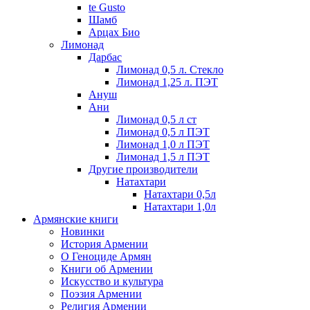
te Gusto
Шамб
Арцах Био
Лимонад
Дарбас
Лимонад 0,5 л. Стекло
Лимонад 1,25 л. ПЭТ
Ануш
Ани
Лимонад 0,5 л ст
Лимонад 0,5 л ПЭТ
Лимонад 1,0 л ПЭТ
Лимонад 1,5 л ПЭТ
Другие производители
Натахтари
Натахтари 0,5л
Натахтари 1,0л
Армянские книги
Новинки
История Армении
О Геноциде Армян
Книги об Армении
Иcкусство и культура
Поэзия Армении
Религия Армении