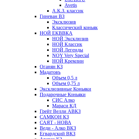
Avetis
А.К.З. классик
Гиневан ВЗ
Эксклюзив
Классический коньяк
НОЙ ЕКВВКА
НОЙ Эксклюзив
НОЙ Классик
НОЙ Легенды
NOY Very Speсial
НОЙ Кремлин
Оганян КЗ
Мадатовъ
Объем 0,5 л
Объем 0,75 л
Эксклюзивные Коньяки
Подарочные Коньяки
СИС Алко
Мараси КД
Грейт Велли АВКЗ
САМКОН КЗ
САЯТ - НОВА
Веди - Алко ВКЗ
Егвардский ВКЗ