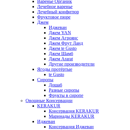
Варенье Органик
Лечебное варенье
Лечебный конфитюр
Фруктовое пюре
Джем
Иджеван
Джем YAN
Джем Агроянс
Джем Фрут Ланд
Джем te Gusto
Джем Шамб
Джем Ararat
Другие производители
Ягоды протёртые
te Gusto
Сиропы
Дошаб
Разные сиропы
Фрукты в сиропе
Овощные Консервации
KERAKUR
Консервация KERAKUR
Маринады KERAKUR
Иджеван
Консервация Иджеван