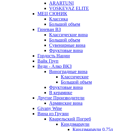
ARARTUNI
VOSKEVAZ ELITE
МЕЦ СЮНИК
Классика
Большой объем
Гиневан ВЗ
Классические вина
Большой объем
Сувенирные вина
Фруктовые вина
Гордость Нации
Вайк Груп
Веди - Алко ВКЗ
Виноградные вина
Классические
Большой объем
Фруктовые вина
В керамике
Другие Производители
Армянские вина
Givany Wine
Вина из Грузии
Кварельский Погреб
Киндзмараули
Киндзмараули 0,75л