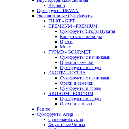
Вкус Араратской Долины
Весовой
Сухофрукты IJEVAN
Эксклюзивные Сухофрукты
ГИФТ - GIFT
ПРЕМИУМ - PREMIUM
Сухофрукты Ягоды Цукаты
Конфеты от природы
Орехи
Микс
ГУРМЭ - GOURMET
Сухофрукты с начинками
Орехи и семечки
Сухофрукты и ягоды
ЭКСТРА - EXTRA
Сухофрукты с начинками
Орехи и семечки
Сухофрукты и ягоды
ЭКОНОМ - ECONOM
Сухофрукты и ягоды
Орехи и семечки
Разное
Сухофрукты Aregi
Сушеные фрукты
Фруктовые Чипсы