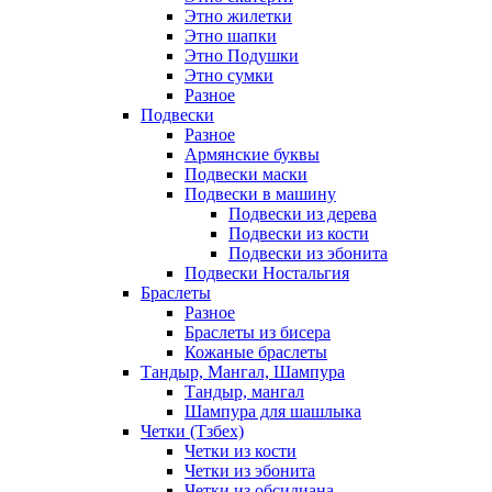
Этно жилетки
Этно шапки
Этно Подушки
Этно сумки
Разное
Подвески
Разное
Армянские буквы
Подвески маски
Подвески в машину
Подвески из дерева
Подвески из кости
Подвески из эбонита
Подвески Ностальгия
Браслеты
Разное
Браслеты из бисера
Кожаные браслеты
Тандыр, Мангал, Шампура
Тандыр, мангал
Шампура для шашлыка
Четки (Тзбех)
Четки из кости
Четки из эбонита
Четки из обсидиана