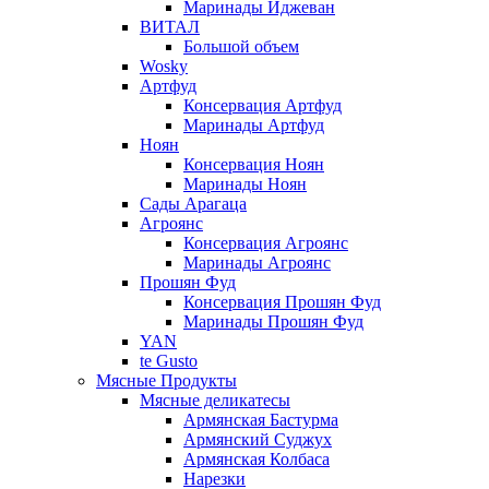
Маринады Иджеван
ВИТАЛ
Большой объем
Wosky
Артфуд
Консервация Артфуд
Маринады Артфуд
Ноян
Консервация Ноян
Маринады Ноян
Сады Арагаца
Агроянс
Консервация Агроянс
Маринады Агроянс
Прошян Фуд
Консервация Прошян Фуд
Маринады Прошян Фуд
YAN
te Gusto
Мясные Продукты
Мясные деликатесы
Армянская Бастурма
Армянский Суджух
Армянская Колбаса
Нарезки