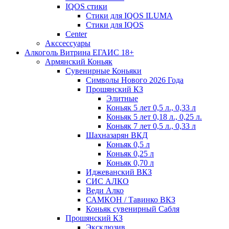
IQOS стики
Стики для IQOS ILUMA
Стики для IQOS
Сenter
Акссессуары
Алкоголь Витрина ЕГАИС 18+
Армянский Коньяк
Сувенирные Коньяки
Символы Нового 2026 Года
Прошянский КЗ
Элитные
Коньяк 5 лет 0,5 л., 0,33 л
Коньяк 5 лет 0,18 л., 0,25 л.
Коньяк 7 лет 0,5 л., 0,33 л
Шахназарян ВКД
Коньяк 0,5 л
Коньяк 0,25 л
Коньяк 0,70 л
Иджеванский ВКЗ
СИС АЛКО
Веди Алко
САМКОН / Тавинко ВКЗ
Коньяк сувенирный Сабля
Прошянский КЗ
Эксклюзив