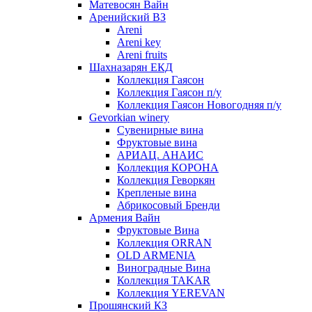
Матевосян Вайн
Аренийский ВЗ
Areni
Areni key
Areni fruits
Шахназарян ЕКД
Коллекция Гаясон
Коллекция Гаясон п/у
Коллекция Гаясон Новогодняя п/у
Gevorkian winery
Сувенирные вина
Фруктовые вина
АРИАЦ. АНАИС
Коллекция КОРОНА
Коллекция Геворкян
Крепленые вина
Абрикосовый Бренди
Армения Вайн
Фруктовые Вина
Коллекция ORRAN
OLD ARMENIA
Виноградные Вина
Коллекция TAKAR
Коллекция YEREVAN
Прошянский КЗ