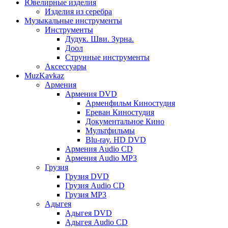
Ювелирные изделия
Изделия из серебра
Музыкальные инструменты
Инструменты
Дудук. Шви. Зурна.
Доол
Струнные инструменты
Аксессуары
MuzKavkaz
Армения
Армения DVD
Арменфильм Киностудия
Ереван Киностудия
Документальное Кино
Мультфильмы
Blu-ray. HD DVD
Армения Audio CD
Армения Audio MP3
Грузия
Грузия DVD
Грузия Audio CD
Грузия MP3
Адыгея
Адыгея DVD
Адыгея Audio CD