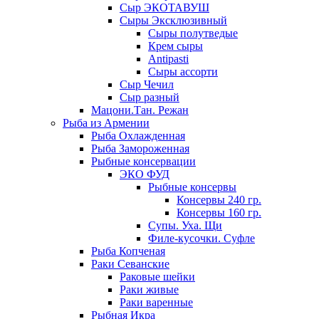
Сыр ЭКОТАВУШ
Сыры Эксклюзивный
Сыры полутведые
Крем сыры
Antipasti
Сыры ассорти
Сыр Чечил
Сыр разный
Мацони.Тан. Режан
Рыба из Армении
Рыба Охлажденная
Рыба Замороженная
Рыбные консервации
ЭКО ФУД
Рыбные консервы
Консервы 240 гр.
Консервы 160 гр.
Супы. Уха. Щи
Филе-кусочки. Суфле
Рыба Копченая
Раки Севанские
Раковые шейки
Раки живые
Раки варенные
Рыбная Икра