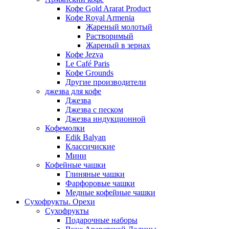
Кофе Gold Ararat Product
Кофе Royal Armenia
Жареный молотый
Растворимый
Жареный в зернах
Кофе Jezva
Le Café Paris
Кофе Grounds
Другие производители
джезва для кофе
Джезва
Джезва с песком
Джезва индукционной
Кофемолки
Edik Balyan
Классичиские
Мини
Кофейные чашки
Глиняные чашки
Фарфоровые чашки
Медные кофейные чашки
Сухофрукты. Орехи
Сухофрукты
Подарочные наборы