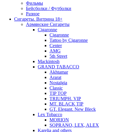
Фильмы
Бейсболки / Футболки
Разное
Сигареты. Витрина 18+
Армянские Сигареты
Cigaronne
Cigaronne
Tattoo by Cigaronne
Center
AMG
5th Street
Mackintosh
GRAND TABACCO
Akhtamar
Ararat
Nostalgia
Classic
TIP TOP
TRIUMPH. VIP
MT. BLACK TIP
GT. Elegant. New Bleck
Lex Tobacco
MORION
SOPRANO, LEX, ALEX
Karelia and others