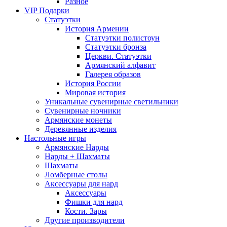
Разное
VIP Подарки
Статуэтки
История Армении
Статуэтки полистоун
Статуэтки бронза
Церкви. Статуэтки
Армянский алфавит
Галерея образов
История России
Мировая история
Уникальные сувенирные светильники
Сувенирные ночники
Армянские монеты
Деревянные изделия
Настольные игры
Армянские Нарды
Нарды + Шахматы
Шахматы
Ломберные столы
Аксессуары для нард
Аксессуары
Фишки для нард
Кости. Зары
Другие производители