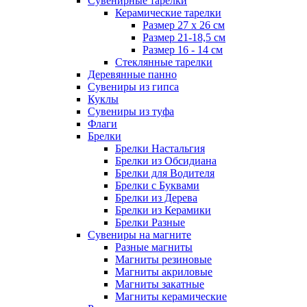
Сувенирные тарелки
Керамические тарелки
Размер 27 х 26 см
Размер 21-18,5 см
Размер 16 - 14 см
Стеклянные тарелки
Деревянные панно
Сувениры из гипса
Куклы
Сувениры из туфа
Флаги
Брелки
Брелки Настальгия
Брелки из Обсидиана
Брелки для Водителя
Брелки с Буквами
Брелки из Дерева
Брелки из Керамики
Брелки Разные
Сувениры на магните
Разные магниты
Магниты резиновые
Магниты акриловые
Магниты закатные
Магниты керамические