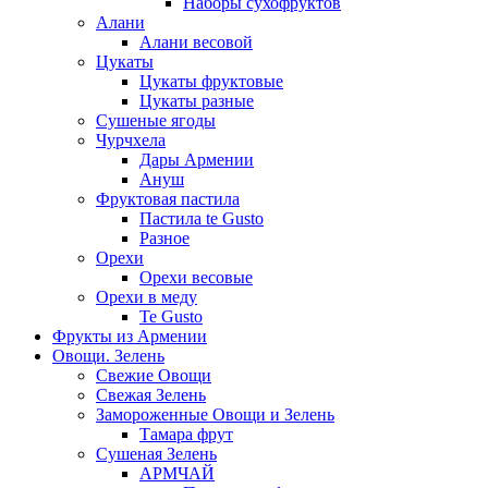
Наборы сухофруктов
Алани
Алани весовой
Цукаты
Цукаты фруктовые
Цукаты разные
Сушеные ягоды
Чурчхела
Дары Армении
Ануш
Фруктовая пастила
Пастила te Gusto
Разное
Орехи
Орехи весовые
Орехи в меду
Te Gusto
Фрукты из Армении
Овощи. Зелень
Свежие Овощи
Свежая Зелень
Замороженные Овощи и Зелень
Тамара фрут
Сушеная Зелень
АРМЧАЙ