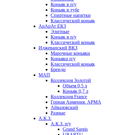
Коньяк в п/у
Коньяк в тубе
Спиртные напитки
Классический коньяк
АрАрАт ЕКЗ
Элитные
Коньяк в п/у
Классический коньяк
Иджеванский ВКЗ
Марочные коньяки
Коньяки п/у
Классический коньяк
Бренди
МАП
Коллекция Золотой
Объем 0,5 л
Коньяк 0,7 л
Коллекция France
Горная Армения. АРМА
Айвазовский
Разные
А.К.З.
А.К.З. п/у
Grand Sargis
URARTU