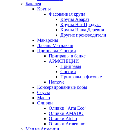
Бакалея
Крупы
Фасованная крупа
Крупы Арарат
Крупы Нат Продукт
Крупы Наша Деревня
Другие производители
Макароны
Лаваш. Матнакаш
Приправы. Специи
Приправы в банке
АРМСПЕЦИИ
Приправы
Специи
Приправы в фасовке
Hamove
Консервированные бобы
Соусы
Масло
Оливки
Оливки "Arm Eco"
Оливки AMADO
Оливки Aiello
Оливки Armenium
Мед из Армении