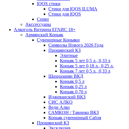
IQOS стики
Стики для IQOS ILUMA
Стики для IQOS
Сenter
Акссессуары
Алкоголь Витрина ЕГАИС 18+
Армянский Коньяк
Сувенирные Коньяки
Символы Нового 2026 Года
Прошянский КЗ
Элитные
Коньяк 5 лет 0,5 л., 0,33 л
Коньяк 5 лет 0,18 л., 0,25 л.
Коньяк 7 лет 0,5 л., 0,33 л
Шахназарян ВКД
Коньяк 0,5 л
Коньяк 0,25 л
Коньяк 0,70 л
Иджеванский ВКЗ
СИС АЛКО
Веди Алко
САМКОН / Тавинко ВКЗ
Коньяк сувенирный Сабля
Прошянский КЗ
Эксклюзив