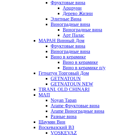
Фруктовые вина
Арцруни
Дерево Жизни
Элитные Вина
Виноградные вина
Виноградные вина
Арт Палас
МАРАН Винный Дом
Фруктовые вина
Виноградные вина
Вино в керамике
Вино в керамике
Вино в керамике п/у
Гетнатун Торговый Дом
GETNATOUN
GETNATOUN NEW
TIRANI. OLD CHINARI
МАП
Noyan Tapan
Arame Фруктовые вина
Arame Виноградные вина
Разные вина
Шаумян Вин
Воскевазский ВЗ
VOSKEVAZ