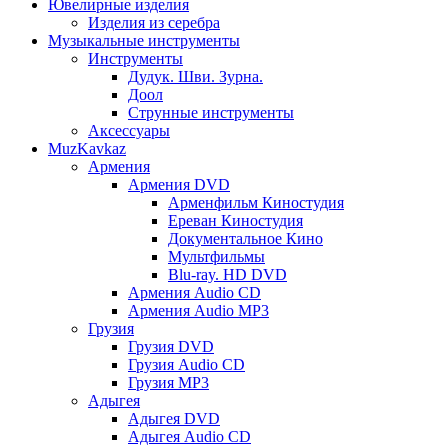
Ювелирные изделия
Изделия из серебра
Музыкальные инструменты
Инструменты
Дудук. Шви. Зурна.
Доол
Струнные инструменты
Аксессуары
MuzKavkaz
Армения
Армения DVD
Арменфильм Киностудия
Ереван Киностудия
Документальное Кино
Мультфильмы
Blu-ray. HD DVD
Армения Audio CD
Армения Audio MP3
Грузия
Грузия DVD
Грузия Audio CD
Грузия MP3
Адыгея
Адыгея DVD
Адыгея Audio CD