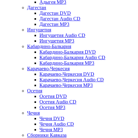
Адыгея MP3
Дагестан
Дагестан DVD
Дагестан Audio CD
Дагестан MP3
Ингушетия
Ингушетия Audio CD
Ингушетия MP3
Кабардино-Балкария
Кабардино-Балкария DVD
Кабардино-Балкария Audio CD
Кабардино-Балкария MP3
Карачаево-Черкесия
Карачаево-Черкесия DVD
Карачаево-Черкесия Audio CD
Карачаево-Черкесия MP3
Осетия
Осетия DVD
Осетия Audio CD
Осетия MP3
Чечня
Чечня DVD
Чечня Audio CD
Чечня MP3
Сборники Кавказа