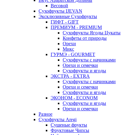
Вкус Араратской Долины
Весовой
Сухофрукты IJEVAN
Эксклюзивные Сухофрукты
ГИФТ - GIFT
ПРЕМИУМ - PREMIUM
Сухофрукты Ягоды Цукаты
Конфеты от природы
Орехи
Микс
ГУРМЭ - GOURMET
Сухофрукты с начинками
Орехи и семечки
Сухофрукты и ягоды
ЭКСТРА - EXTRA
Сухофрукты с начинками
Орехи и семечки
Сухофрукты и ягоды
ЭКОНОМ - ECONOM
Сухофрукты и ягоды
Орехи и семечки
Разное
Сухофрукты Aregi
Сушеные фрукты
Фруктовые Чипсы