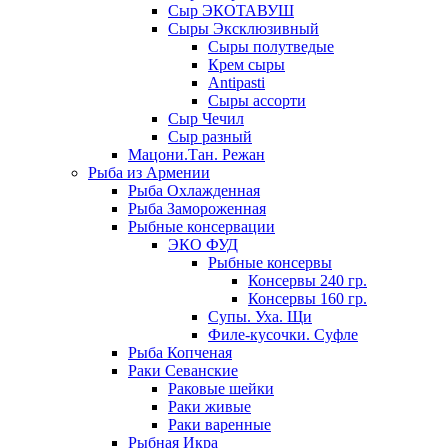
Сыр ЭКОТАВУШ
Сыры Эксклюзивный
Сыры полутведые
Крем сыры
Antipasti
Сыры ассорти
Сыр Чечил
Сыр разный
Мацони.Тан. Режан
Рыба из Армении
Рыба Охлажденная
Рыба Замороженная
Рыбные консервации
ЭКО ФУД
Рыбные консервы
Консервы 240 гр.
Консервы 160 гр.
Супы. Уха. Щи
Филе-кусочки. Суфле
Рыба Копченая
Раки Севанские
Раковые шейки
Раки живые
Раки варенные
Рыбная Икра