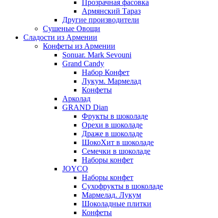
Прозрачная фасовка
Армянский Тараз
Другие производители
Сушеные Овощи
Сладости из Армении
Конфеты из Армении
Sonuar. Mark Sevouni
Grand Candy
Набор Конфет
Лукум. Мармелад
Конфеты
Арколад
GRAND Dian
Фрукты в шоколаде
Орехи в шоколаде
Драже в шоколаде
ШокоХит в шоколаде
Семечки в шоколаде
Наборы конфет
JOYCO
Наборы конфет
Сухофрукты в шоколаде
Мармелад. Лукум
Шоколадные плитки
Конфеты