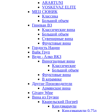
ARARTUNI
VOSKEVAZ ELITE
МЕЦ СЮНИК
Классика
Большой объем
Гиневан ВЗ
Классические вина
Большой объем
Сувенирные вина
Фруктовые вина
Гордость Нации
Вайк Груп
Веди - Алко ВКЗ
Виноградные вина
Классические
Большой объем
Фруктовые вина
В керамике
Другие Производители
Армянские вина
Givany Wine
Вина из Грузии
Кварельский Погреб
Киндзмараули
Киндзмараули 0,75л