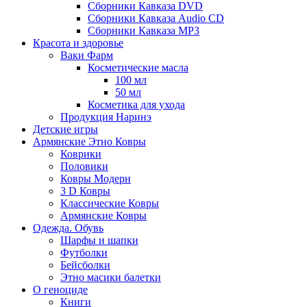
Сборники Кавказа DVD
Сборники Кавказа Audio CD
Сборники Кавказа MP3
Красота и здоровье
Ваки Фарм
Косметические масла
100 мл
50 мл
Косметика для ухода
Продукция Наринэ
Детские игры
Армянские Этно Ковры
Коврики
Половики
Ковры Модерн
3 D Ковры
Классические Ковры
Армянские Ковры
Одежда. Обувь
Шарфы и шапки
Футболки
Бейсболки
Этно масики балетки
О геноциде
Книги