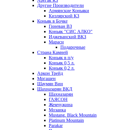
Арегак КЗ
Другие Производители
Армянские Коньяки
Кизлярский КЗ
Коньяк в Бочке
Гиневан ВЗ
Коньяк "СИС АЛКО"
Иджеванский ВКЗ
Мараси
Подарочные
Страна Камней
Коньяк в п/у
Коньяк 0,5 л.
Коньяк 0,2 л.
Аркон Трейд
Мргашен
Шаумян Вин
Шахназарян ВКД
Шахназарян
ГАЯСОН
Жемчужина
Мозаика
Mustang. Black Mountain
Platinum Mountain
Parakar