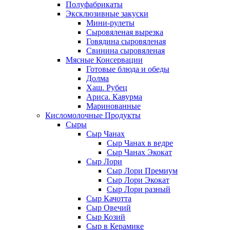
Полуфабрикаты
Эксклюзивные закуски
Мини-рулеты
Сыровяленая вырезка
Говядина сыровяленая
Свинина сыровяленая
Мясные Консервации
Готовые блюда и обеды
Долма
Хаш. Рубец
Ариса. Кавурма
Маринованные
Кисломолочные Продукты
Сыры
Сыр Чанах
Сыр Чанах в ведре
Сыр Чанах Экокат
Сыр Лори
Сыр Лори Премиум
Сыр Лори Экокат
Сыр Лори разный
Сыр Качотта
Сыр Овечий
Сыр Козий
Сыр в Керамике