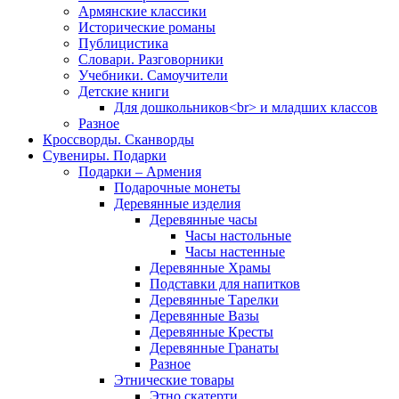
Армянские классики
Исторические романы
Публицистика
Словари. Разговорники
Учебники. Самоучители
Детские книги
Для дошкольников<br> и младших классов
Разное
Кроссворды. Сканворды
Сувениры. Подарки
Подарки – Армения
Подарочные монеты
Деревянные изделия
Деревянные часы
Часы настольные
Часы настенные
Деревянные Храмы
Подставки для напитков
Деревянные Тарелки
Деревянные Вазы
Деревянные Кресты
Деревянные Гранаты
Разное
Этнические товары
Этно скатерти