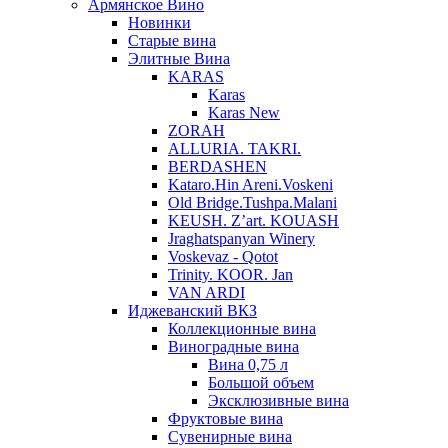
Армянское Вино
Новинки
Старые вина
Элитные Вина
KARAS
Karas
Karas New
ZORAH
ALLURIA. TAKRI.
BERDASHEN
Kataro.Hin Areni.Voskeni
Old Bridge.Tushpa.Malani
KEUSH. Z’art. KOUASH
Jraghatspanyan Winery
Voskevaz - Qotot
Trinity. KOOR. Jan
VAN ARDI
Иджеванский ВКЗ
Коллекционные вина
Виноградные вина
Вина 0,75 л
Большой объем
Эксклюзивные вина
Фруктовые вина
Cувенирные вина