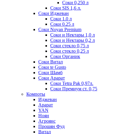
Соки 0,250 л
Соки SIS 1,6 л.
Соки Иджеван
Соки 1.0 л
Соки 0.25 л
Соки Noyan Premium
Соки и Нектары 1,0 л
Соки и Нектары 0,2 л
Соки стекло 0,75 л
Соки стекло 0,25 л
Соки Органик
Соки Витал
Соки te Gusto
Соки Шамб
Соки Арарат
Соки Tetra Pak 0,97л.
Соки Премиум ст. 0,75
Компоты
Иджеван
Арарат
YAN
Ноян
Агроянс
Прошян Фуд
Витал