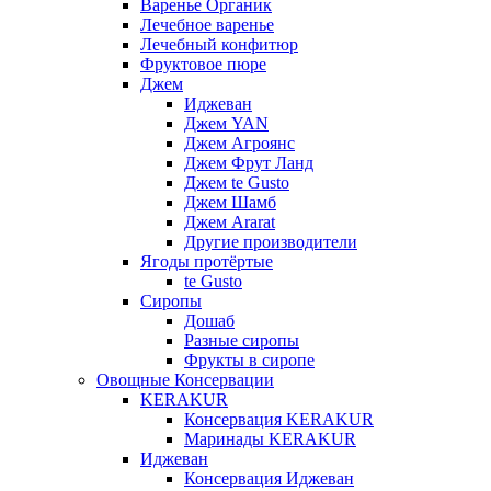
Варенье Органик
Лечебное варенье
Лечебный конфитюр
Фруктовое пюре
Джем
Иджеван
Джем YAN
Джем Агроянс
Джем Фрут Ланд
Джем te Gusto
Джем Шамб
Джем Ararat
Другие производители
Ягоды протёртые
te Gusto
Сиропы
Дошаб
Разные сиропы
Фрукты в сиропе
Овощные Консервации
KERAKUR
Консервация KERAKUR
Маринады KERAKUR
Иджеван
Консервация Иджеван