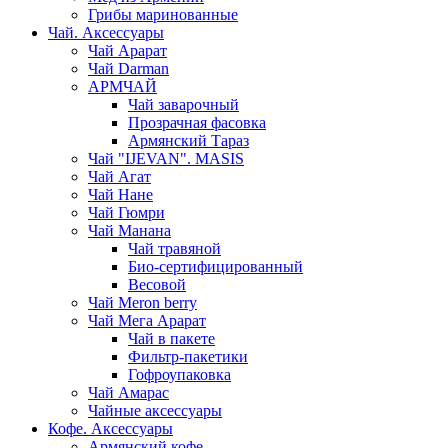
Грибы маринованные
Чай. Аксессуары
Чай Арарат
Чай Darman
АРМЧАЙ
Чай заварочный
Прозрачная фасовка
Армянский Тараз
Чай "IJEVAN". MASIS
Чай Агат
Чай Нане
Чай Гюмри
Чай Манана
Чай травяной
Био-сертифицированный
Весовой
Чай Meron berry
Чай Мега Арарат
Чай в пакете
Фильтр-пакетики
Гофроупаковка
Чай Амарас
Чайные аксессуары
Кофе. Аксессуары
Армянский кофе