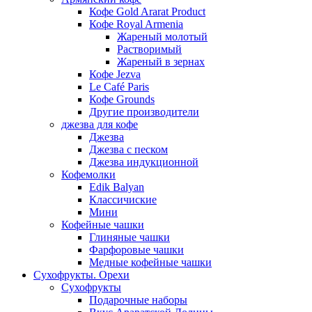
Кофе Gold Ararat Product
Кофе Royal Armenia
Жареный молотый
Растворимый
Жареный в зернах
Кофе Jezva
Le Café Paris
Кофе Grounds
Другие производители
джезва для кофе
Джезва
Джезва с песком
Джезва индукционной
Кофемолки
Edik Balyan
Классичиские
Мини
Кофейные чашки
Глиняные чашки
Фарфоровые чашки
Медные кофейные чашки
Сухофрукты. Орехи
Сухофрукты
Подарочные наборы