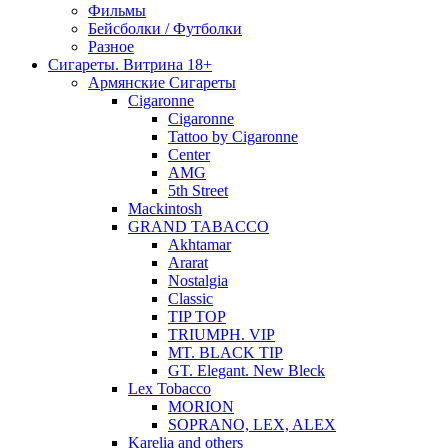
Фильмы
Бейсболки / Футболки
Разное
Сигареты. Витрина 18+
Армянские Сигареты
Cigaronne
Cigaronne
Tattoo by Cigaronne
Center
AMG
5th Street
Mackintosh
GRAND TABACCO
Akhtamar
Ararat
Nostalgia
Classic
TIP TOP
TRIUMPH. VIP
MT. BLACK TIP
GT. Elegant. New Bleck
Lex Tobacco
MORION
SOPRANO, LEX, ALEX
Karelia and others