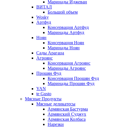
Маринады Иджеван
ВИТАЛ
Большой объем
Wosky
Артфуд
Консервация Артфуд
Маринады Артфуд
Ноян
Консервация Ноян
Маринады Ноян
Сады Арагаца
Агроянс
Консервация Агроянс
Маринады Агроянс
Прошян Фуд
Консервация Прошян Фуд
Маринады Прошян Фуд
YAN
te Gusto
Мясные Продукты
Мясные деликатесы
Армянская Бастурма
Армянский Суджух
Армянская Колбаса
Нарезки