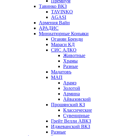
Премиум
Тавинко ВКЗ
TAVINKO
AGASI
Армения Вайн
АРАДИС
Миниатюрные Коньяки
Оганян Бренди
Мараси КД
СИС АЛКО
Животные
Храмы
Разные
Мадатовъ
МАП
Арамэ
Золотой
Армина
Айвазовский
Прошянский КЗ
Классические
Сувенирные
Грейт Велли АВКЗ
Иджеванский ВКЗ
Разные