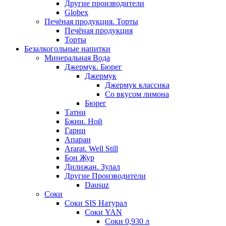
Другие производители
Globex
Печёная продукция. Торты
Печёная продукция
Торты
Безалкогольные напитки
Минеральная Вода
Джермук. Бюрег
Джермук
Джермук классика
Со вкусом лимона
Бюрег
Татни
Бжни. Ной
Гарни
Апаран
Ararat. Well Still
Бон Жур
Дилижан. Зулал
Другие Производители
Dausuz
Соки
Соки SIS Натурал
Соки YAN
Соки 0,930 л