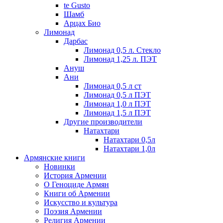
te Gusto
Шамб
Арцах Био
Лимонад
Дарбас
Лимонад 0,5 л. Стекло
Лимонад 1,25 л. ПЭТ
Ануш
Ани
Лимонад 0,5 л ст
Лимонад 0,5 л ПЭТ
Лимонад 1,0 л ПЭТ
Лимонад 1,5 л ПЭТ
Другие производители
Натахтари
Натахтари 0,5л
Натахтари 1,0л
Армянские книги
Новинки
История Армении
О Геноциде Армян
Книги об Армении
Иcкусство и культура
Поэзия Армении
Религия Армении