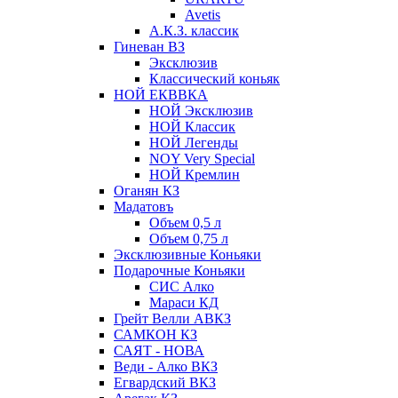
Avetis
А.К.З. классик
Гиневан ВЗ
Эксклюзив
Классический коньяк
НОЙ ЕКВВКА
НОЙ Эксклюзив
НОЙ Классик
НОЙ Легенды
NOY Very Speсial
НОЙ Кремлин
Оганян КЗ
Мадатовъ
Объем 0,5 л
Объем 0,75 л
Эксклюзивные Коньяки
Подарочные Коньяки
СИС Алко
Мараси КД
Грейт Велли АВКЗ
САМКОН КЗ
САЯТ - НОВА
Веди - Алко ВКЗ
Егвардский ВКЗ