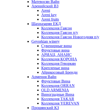
Матевосян Вайн
Аренийский ВЗ
Areni
Areni key
Areni fruits
Шахназарян ЕКД
Коллекция Гаясон
Коллекция Гаясон п/у
Коллекция Гаясон Новогодняя п/у
Gevorkian winery
Сувенирные вина
Фруктовые вина
АРИАЦ. АНАИС
Коллекция КОРОНА
Коллекция Геворкян
Крепленые вина
Абрикосовый Бренди
Армения Вайн
Фруктовые Вина
Коллекция ORRAN
OLD ARMENIA
Виноградные Вина
Коллекция TAKAR
Коллекция YEREVAN
Прошянский КЗ