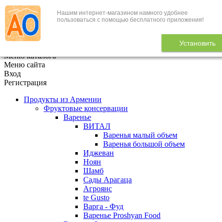
Нашим интернет-магазином намного удобнее
+7 (495) 646-888-1
пользоваться с помощью бесплатного приложения!
В корзине
0
товаров
Установить
x
Меню каталога
Меню сайта
Вход
Регистрация
Продукты из Армении
Фруктовые консервации
Варенье
ВИТАЛ
Варенья малый объем
Варенья большой объем
Иджеван
Ноян
Шамб
Сады Арагаца
Агроянс
te Gusto
Варга - Фуд
Варенье Proshyan Food