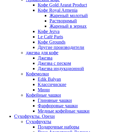
Кофе Gold Ararat Product
Кофе Royal Armenia
Жареный молотый
Растворимый
Жареный в зернах
Кофе Jezva
Le Café Paris
Кофе Grounds
Другие производители
джезва для кофе
Джезва
Джезва с песком
Джезва индукционной
Кофемолки
Edik Balyan
Классичиские
Мини
Кофейные чашки
Глиняные чашки
Фарфоровые чашки
Медные кофейные чашки
Сухофрукты. Орехи
Сухофрукты
Подарочные наборы