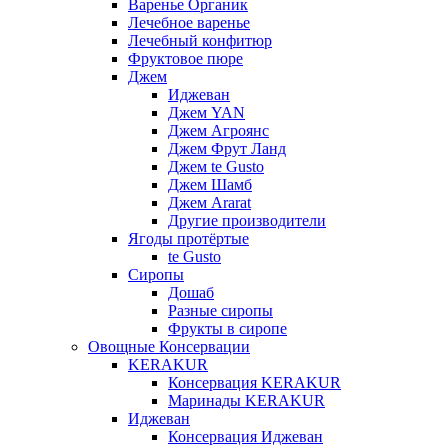
Варенье Органик
Лечебное варенье
Лечебный конфитюр
Фруктовое пюре
Джем
Иджеван
Джем YAN
Джем Агроянс
Джем Фрут Ланд
Джем te Gusto
Джем Шамб
Джем Ararat
Другие производители
Ягоды протёртые
te Gusto
Сиропы
Дошаб
Разные сиропы
Фрукты в сиропе
Овощные Консервации
KERAKUR
Консервация KERAKUR
Маринады KERAKUR
Иджеван
Консервация Иджеван