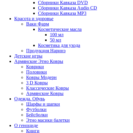
Сборники Кавказа DVD
Сборники Кавказа Audio CD
Сборники Кавказа MP3
Красота и здоровье
Ваки Фарм
Косметические масла
100 мл
50 мл
Косметика для ухода
Продукция Наринэ
Детские игры
Армянские Этно Ковры
Коврики
Половики
Ковры Модерн
3 D Ковры
Классические Ковры
Армянские Ковры
Одежда. Обувь
Шарфы и шапки
Футболки
Бейсболки
Этно масики балетки
О геноциде
Книги