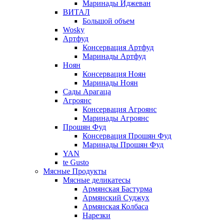
Маринады Иджеван
ВИТАЛ
Большой объем
Wosky
Артфуд
Консервация Артфуд
Маринады Артфуд
Ноян
Консервация Ноян
Маринады Ноян
Сады Арагаца
Агроянс
Консервация Агроянс
Маринады Агроянс
Прошян Фуд
Консервация Прошян Фуд
Маринады Прошян Фуд
YAN
te Gusto
Мясные Продукты
Мясные деликатесы
Армянская Бастурма
Армянский Суджух
Армянская Колбаса
Нарезки