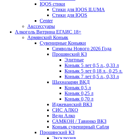
IQOS стики
Стики для IQOS ILUMA
Стики для IQOS
Сenter
Акссессуары
Алкоголь Витрина ЕГАИС 18+
Армянский Коньяк
Сувенирные Коньяки
Символы Нового 2026 Года
Прошянский КЗ
Элитные
Коньяк 5 лет 0,5 л., 0,33 л
Коньяк 5 лет 0,18 л., 0,25 л.
Коньяк 7 лет 0,5 л., 0,33 л
Шахназарян ВКД
Коньяк 0,5 л
Коньяк 0,25 л
Коньяк 0,70 л
Иджеванский ВКЗ
СИС АЛКО
Веди Алко
САМКОН / Тавинко ВКЗ
Коньяк сувенирный Сабля
Прошянский КЗ
Эксклюзив