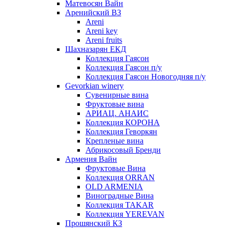
Матевосян Вайн
Аренийский ВЗ
Areni
Areni key
Areni fruits
Шахназарян ЕКД
Коллекция Гаясон
Коллекция Гаясон п/у
Коллекция Гаясон Новогодняя п/у
Gevorkian winery
Сувенирные вина
Фруктовые вина
АРИАЦ. АНАИС
Коллекция КОРОНА
Коллекция Геворкян
Крепленые вина
Абрикосовый Бренди
Армения Вайн
Фруктовые Вина
Коллекция ORRAN
OLD ARMENIA
Виноградные Вина
Коллекция TAKAR
Коллекция YEREVAN
Прошянский КЗ