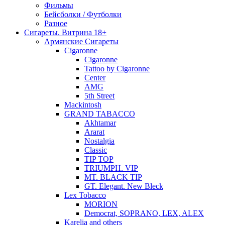
Фильмы
Бейсболки / Футболки
Разное
Сигареты. Витрина 18+
Армянские Сигареты
Cigaronne
Cigaronne
Tattoo by Cigaronne
Center
AMG
5th Street
Mackintosh
GRAND TABACCO
Akhtamar
Ararat
Nostalgia
Classic
TIP TOP
TRIUMPH. VIP
MT. BLACK TIP
GT. Elegant. New Bleck
Lex Tobacco
MORION
Democrat, SOPRANO, LEX, ALEX
Karelia and others