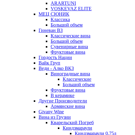
ARARTUNI
VOSKEVAZ ELITE
МЕЦ СЮНИК
Классика
Большой объем
Гиневан ВЗ
Классические вина
Большой объем
Сувенирные вина
Фруктовые вина
Гордость Нации
Вайк Груп
Веди - Алко ВКЗ
Виноградные вина
Классические
Большой объем
Фруктовые вина
В керамике
Другие Производители
Армянские вина
Givany Wine
Вина из Грузии
Кварельский Погреб
Киндзмараули
Киндзмараули 0,75л