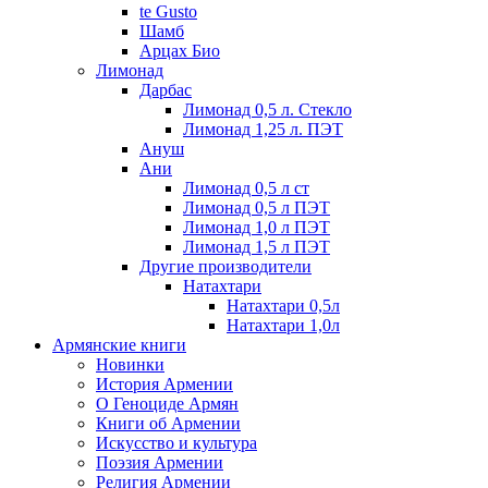
te Gusto
Шамб
Арцах Био
Лимонад
Дарбас
Лимонад 0,5 л. Стекло
Лимонад 1,25 л. ПЭТ
Ануш
Ани
Лимонад 0,5 л ст
Лимонад 0,5 л ПЭТ
Лимонад 1,0 л ПЭТ
Лимонад 1,5 л ПЭТ
Другие производители
Натахтари
Натахтари 0,5л
Натахтари 1,0л
Армянские книги
Новинки
История Армении
О Геноциде Армян
Книги об Армении
Иcкусство и культура
Поэзия Армении
Религия Армении