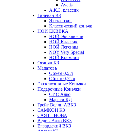
Avetis
А.К.З. классик
Гиневан ВЗ
Эксклюзив
Классический коньяк
НОЙ ЕКВВКА
НОЙ Эксклюзив
НОЙ Классик
НОЙ Легенды
NOY Very Speсial
НОЙ Кремлин
Оганян КЗ
Мадатовъ
Объем 0,5 л
Объем 0,75 л
Эксклюзивные Коньяки
Подарочные Коньяки
СИС Алко
Мараси КД
Грейт Велли АВКЗ
САМКОН КЗ
САЯТ - НОВА
Веди - Алко ВКЗ
Егвардский ВКЗ