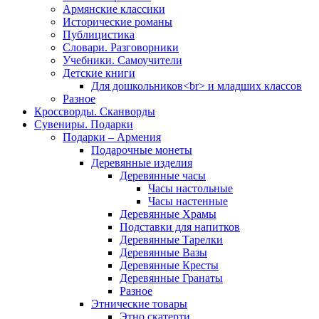
Армянские классики
Исторические романы
Публицистика
Словари. Разговорники
Учебники. Самоучители
Детские книги
Для дошкольников<br> и младших классов
Разное
Кроссворды. Сканворды
Сувениры. Подарки
Подарки – Армения
Подарочные монеты
Деревянные изделия
Деревянные часы
Часы настольные
Часы настенные
Деревянные Храмы
Подставки для напитков
Деревянные Тарелки
Деревянные Вазы
Деревянные Кресты
Деревянные Гранаты
Разное
Этнические товары
Этно скатерти