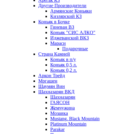
Арегак КЗ
Другие Производители
Армянские Коньяки
Кизлярский КЗ
Коньяк в Бочке
Гиневан ВЗ
Коньяк "СИС АЛКО"
Иджеванский ВКЗ
Мараси
Подарочные
Страна Камней
Коньяк в п/у
Коньяк 0,5 л.
Коньяк 0,2 л.
Аркон Трейд
Мргашен
Шаумян Вин
Шахназарян ВКД
Шахназарян
ГАЯСОН
Жемчужина
Мозаика
Mustang. Black Mountain
Platinum Mountain
Parakar