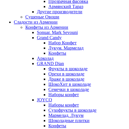
Прозрачная фасовка
Армянский Тараз
Другие производители
Сушеные Овощи
Сладости из Армении
Конфеты из Армении
Sonuar. Mark Sevouni
Grand Candy
Набор Конфет
Лукум. Мармелад
Конфеты
Арколад
GRAND Dian
Фрукты в шоколаде
Орехи в шоколаде
Драже в шоколаде
ШокоХит в шоколаде
Семечки в шоколаде
Наборы конфет
JOYCO
Наборы конфет
Сухофрукты в шоколаде
Мармелад. Лукум
Шоколадные плитки
Конфеты