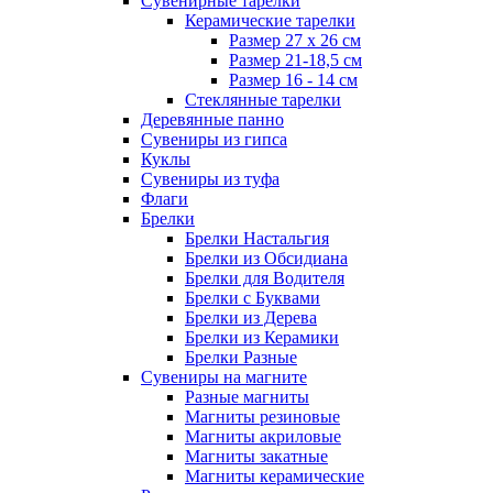
Сувенирные тарелки
Керамические тарелки
Размер 27 х 26 см
Размер 21-18,5 см
Размер 16 - 14 см
Стеклянные тарелки
Деревянные панно
Сувениры из гипса
Куклы
Сувениры из туфа
Флаги
Брелки
Брелки Настальгия
Брелки из Обсидиана
Брелки для Водителя
Брелки с Буквами
Брелки из Дерева
Брелки из Керамики
Брелки Разные
Сувениры на магните
Разные магниты
Магниты резиновые
Магниты акриловые
Магниты закатные
Магниты керамические