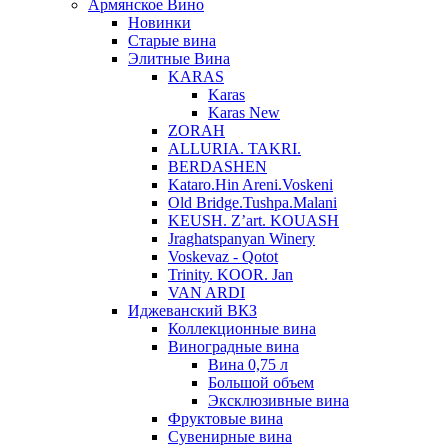
Армянское Вино
Новинки
Старые вина
Элитные Вина
KARAS
Karas
Karas New
ZORAH
ALLURIA. TAKRI.
BERDASHEN
Kataro.Hin Areni.Voskeni
Old Bridge.Tushpa.Malani
KEUSH. Z’art. KOUASH
Jraghatspanyan Winery
Voskevaz - Qotot
Trinity. KOOR. Jan
VAN ARDI
Иджеванский ВКЗ
Коллекционные вина
Виноградные вина
Вина 0,75 л
Большой объем
Эксклюзивные вина
Фруктовые вина
Cувенирные вина