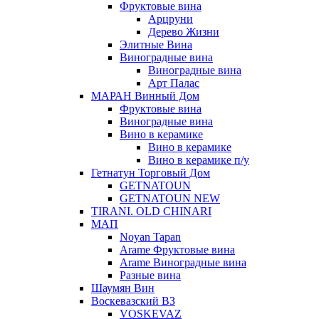
Фруктовые вина
Арцруни
Дерево Жизни
Элитные Вина
Виноградные вина
Виноградные вина
Арт Палас
МАРАН Винный Дом
Фруктовые вина
Виноградные вина
Вино в керамике
Вино в керамике
Вино в керамике п/у
Гетнатун Торговый Дом
GETNATOUN
GETNATOUN NEW
TIRANI. OLD CHINARI
МАП
Noyan Tapan
Arame Фруктовые вина
Arame Виноградные вина
Разные вина
Шаумян Вин
Воскевазский ВЗ
VOSKEVAZ