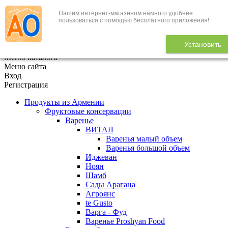
Нашим интернет-магазином намного удобнее
+7 (495) 646-888-1
пользоваться с помощью бесплатного приложения!
В корзине
0
товаров
Установить
x
Меню каталога
Меню сайта
Вход
Регистрация
Продукты из Армении
Фруктовые консервации
Варенье
ВИТАЛ
Варенья малый объем
Варенья большой объем
Иджеван
Ноян
Шамб
Сады Арагаца
Агроянс
te Gusto
Варга - Фуд
Варенье Proshyan Food