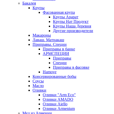
Бакалея
Крупы
Фасованная крупа
Крупы Арарат
Крупы Нат Продукт
Крупы Наша Деревня
Другие производители
Макароны
Лаваш. Матнакаш
Приправы. Специи
Приправы в банке
АРМСПЕЦИИ
Приправы
Специи
Приправы в фасовке
Hamove
Консервированные бобы
Соусы
Масло
Оливки
Оливки "Arm Eco"
Оливки AMADO
Оливки Aiello
Оливки Armenium
Мед из Армении