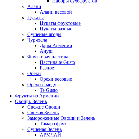
Наборы сухофруктов
Алани
Алани весовой
Цукаты
Цукаты фруктовые
Цукаты разные
Сушеные ягоды
Чурчхела
Дары Армении
Ануш
Фруктовая пастила
Пастила te Gusto
Разное
Орехи
Орехи весовые
Орехи в меду
Te Gusto
Фрукты из Армении
Овощи. Зелень
Свежие Овощи
Свежая Зелень
Замороженные Овощи и Зелень
Тамара фрут
Сушеная Зелень
АРМЧАЙ