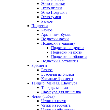
Этно жилетки
Этно шапки
Этно Подушки
Этно сумки
Разное
Подвески
Разное
Армянские буквы
Подвески маски
Подвески в машину
Подвески из дерева
Подвески из кости
Подвески из эбонита
Подвески Ностальгия
Браслеты
Разное
Браслеты из бисера
Кожаные браслеты
Тандыр, Мангал, Шампура
Тандыр, мангал
Шампура для шашлыка
Четки (Тзбех)
Четки из кости
Четки из эбонита
Четки из обсидиана