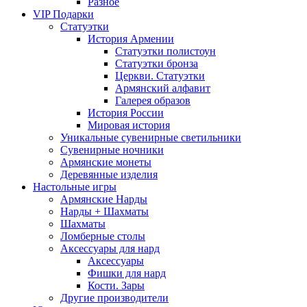
Разное
VIP Подарки
Статуэтки
История Армении
Статуэтки полистоун
Статуэтки бронза
Церкви. Статуэтки
Армянский алфавит
Галерея образов
История России
Мировая история
Уникальные сувенирные светильники
Сувенирные ночники
Армянские монеты
Деревянные изделия
Настольные игры
Армянские Нарды
Нарды + Шахматы
Шахматы
Ломберные столы
Аксессуары для нард
Аксессуары
Фишки для нард
Кости. Зары
Другие производители