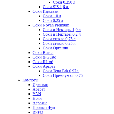
Соки 0,250 л
Соки SIS 1,6 л.
Соки Иджеван
Соки 1.0 л
Соки 0.25 л
Соки Noyan Premium
Соки и Нектары 1,0 л
Соки и Нектары 0,2 л
Соки стекло 0,75 л
Соки стекло 0,25 л
Соки Органик
Соки Витал
Соки te Gusto
Соки Шамб
Соки Арарат
Соки Tetra Pak 0,97л.
Соки Премиум ст. 0,75
Компоты
Иджеван
Арарат
YAN
Ноян
Агроянс
Прошян Фуд
Витал