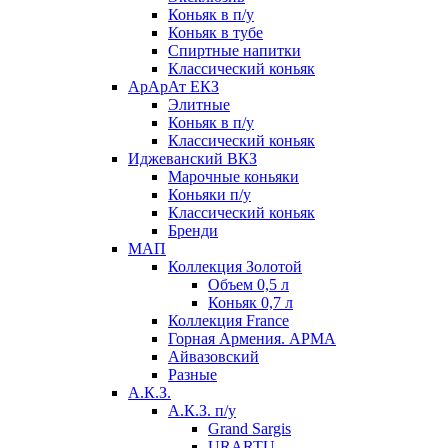
Коньяк в п/у
Коньяк в тубе
Спиртные напитки
Классический коньяк
АрАрАт ЕКЗ
Элитные
Коньяк в п/у
Классический коньяк
Иджеванский ВКЗ
Марочные коньяки
Коньяки п/у
Классический коньяк
Бренди
МАП
Коллекция Золотой
Объем 0,5 л
Коньяк 0,7 л
Коллекция France
Горная Армения. АРМА
Айвазовский
Разные
А.К.З.
А.К.З. п/у
Grand Sargis
URARTU