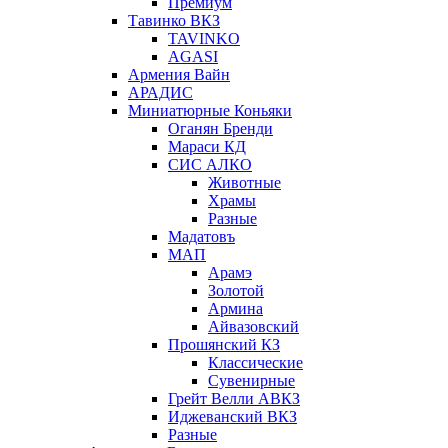
Премиум
Тавинко ВКЗ
TAVINKO
AGASI
Армения Вайн
АРАДИС
Миниатюрные Коньяки
Оганян Бренди
Мараси КД
СИС АЛКО
Животные
Храмы
Разные
Мадатовъ
МАП
Арамэ
Золотой
Армина
Айвазовский
Прошянский КЗ
Классические
Сувенирные
Грейт Велли АВКЗ
Иджеванский ВКЗ
Разные