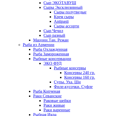
Сыр ЭКОТАВУШ
Сыры Эксклюзивный
Сыры полутведые
Крем сыры
Antipasti
Сыры ассорти
Сыр Чечил
Сыр разный
Мацони.Тан. Режан
Рыба из Армении
Рыба Охлажденная
Рыба Замороженная
Рыбные консервации
ЭКО ФУД
Рыбные консервы
Консервы 240 гр.
Консервы 160 гр.
Супы. Уха. Щи
Филе-кусочки. Суфле
Рыба Копченая
Раки Севанские
Раковые шейки
Раки живые
Раки варенные
Рыбная Икра