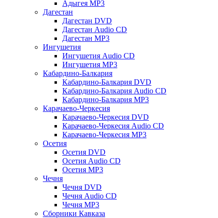
Адыгея MP3
Дагестан
Дагестан DVD
Дагестан Audio CD
Дагестан MP3
Ингушетия
Ингушетия Audio CD
Ингушетия MP3
Кабардино-Балкария
Кабардино-Балкария DVD
Кабардино-Балкария Audio CD
Кабардино-Балкария MP3
Карачаево-Черкесия
Карачаево-Черкесия DVD
Карачаево-Черкесия Audio CD
Карачаево-Черкесия MP3
Осетия
Осетия DVD
Осетия Audio CD
Осетия MP3
Чечня
Чечня DVD
Чечня Audio CD
Чечня MP3
Сборники Кавказа