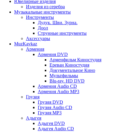
Ювелирные изделия
Изделия из серебра
Музыкальные инструменты
Инструменты
Дудук. Шви. Зурна.
Доол
Струнные инструменты
Аксессуары
MuzKavkaz
Армения
Армения DVD
Арменфильм Киностудия
Ереван Киностудия
Документальное Кино
Мультфильмы
Blu-ray. HD DVD
Армения Audio CD
Армения Audio MP3
Грузия
Грузия DVD
Грузия Audio CD
Грузия MP3
Адыгея
Адыгея DVD
Адыгея Audio CD