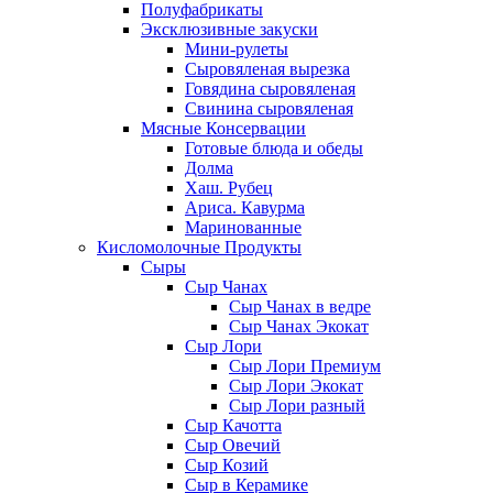
Полуфабрикаты
Эксклюзивные закуски
Мини-рулеты
Сыровяленая вырезка
Говядина сыровяленая
Свинина сыровяленая
Мясные Консервации
Готовые блюда и обеды
Долма
Хаш. Рубец
Ариса. Кавурма
Маринованные
Кисломолочные Продукты
Сыры
Сыр Чанах
Сыр Чанах в ведре
Сыр Чанах Экокат
Сыр Лори
Сыр Лори Премиум
Сыр Лори Экокат
Сыр Лори разный
Сыр Качотта
Сыр Овечий
Сыр Козий
Сыр в Керамике