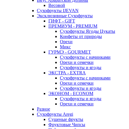
Вкус Араратской Долины
Весовой
Сухофрукты IJEVAN
Эксклюзивные Сухофрукты
ГИФТ - GIFT
ПРЕМИУМ - PREMIUM
Сухофрукты Ягоды Цукаты
Конфеты от природы
Орехи
Микс
ГУРМЭ - GOURMET
Сухофрукты с начинками
Орехи и семечки
Сухофрукты и ягоды
ЭКСТРА - EXTRA
Сухофрукты с начинками
Орехи и семечки
Сухофрукты и ягоды
ЭКОНОМ - ECONOM
Сухофрукты и ягоды
Орехи и семечки
Разное
Сухофрукты Aregi
Сушеные фрукты
Фруктовые Чипсы