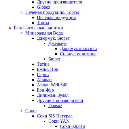
Другие производители
Globex
Печёная продукция. Торты
Печёная продукция
Торты
Безалкогольные напитки
Минеральная Вода
Джермук. Бюрег
Джермук
Джермук классика
Со вкусом лимона
Бюрег
Татни
Бжни. Ной
Гарни
Апаран
Ararat. Well Still
Бон Жур
Дилижан. Зулал
Другие Производители
Dausuz
Соки
Соки SIS Натурал
Соки YAN
Соки 0,930 л