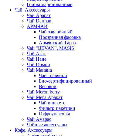
Грибы маринованные
Чай. Аксессуары
Чай Арарат
Чай Darman
АРМЧАЙ
Чай заварочный
Прозрачная фасовка
Армянский Тараз
Чай "IJEVAN". MASIS
Чай Агат
Чай Нане
Чай Гюмри
Чай Манана
Чай травяной
Био-сертифицированный
Весовой
Чай Meron berry
Чай Мега Арарат
Чай в пакете
Фильтр-пакетики
Гофроупаковка
Чай Амарас
Чайные аксессуары
Кофе. Аксессуары
Армянский кофе