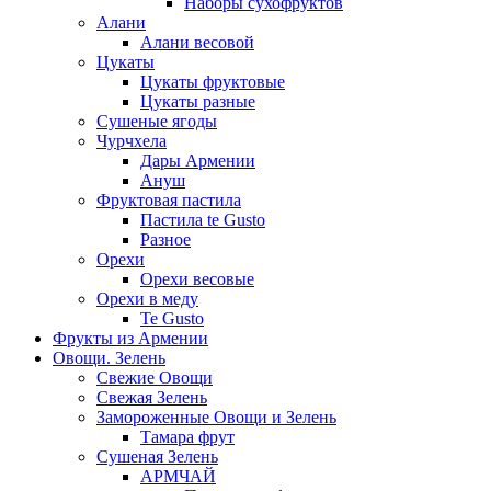
Наборы сухофруктов
Алани
Алани весовой
Цукаты
Цукаты фруктовые
Цукаты разные
Сушеные ягоды
Чурчхела
Дары Армении
Ануш
Фруктовая пастила
Пастила te Gusto
Разное
Орехи
Орехи весовые
Орехи в меду
Te Gusto
Фрукты из Армении
Овощи. Зелень
Свежие Овощи
Свежая Зелень
Замороженные Овощи и Зелень
Тамара фрут
Сушеная Зелень
АРМЧАЙ