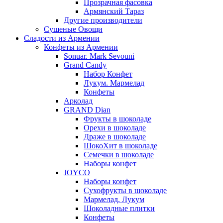
Прозрачная фасовка
Армянский Тараз
Другие производители
Сушеные Овощи
Сладости из Армении
Конфеты из Армении
Sonuar. Mark Sevouni
Grand Candy
Набор Конфет
Лукум. Мармелад
Конфеты
Арколад
GRAND Dian
Фрукты в шоколаде
Орехи в шоколаде
Драже в шоколаде
ШокоХит в шоколаде
Семечки в шоколаде
Наборы конфет
JOYCO
Наборы конфет
Сухофрукты в шоколаде
Мармелад. Лукум
Шоколадные плитки
Конфеты