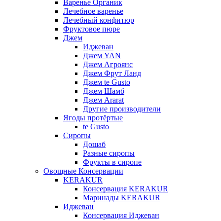
Варенье Органик
Лечебное варенье
Лечебный конфитюр
Фруктовое пюре
Джем
Иджеван
Джем YAN
Джем Агроянс
Джем Фрут Ланд
Джем te Gusto
Джем Шамб
Джем Ararat
Другие производители
Ягоды протёртые
te Gusto
Сиропы
Дошаб
Разные сиропы
Фрукты в сиропе
Овощные Консервации
KERAKUR
Консервация KERAKUR
Маринады KERAKUR
Иджеван
Консервация Иджеван