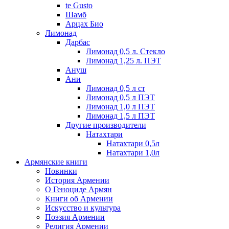
te Gusto
Шамб
Арцах Био
Лимонад
Дарбас
Лимонад 0,5 л. Стекло
Лимонад 1,25 л. ПЭТ
Ануш
Ани
Лимонад 0,5 л ст
Лимонад 0,5 л ПЭТ
Лимонад 1,0 л ПЭТ
Лимонад 1,5 л ПЭТ
Другие производители
Натахтари
Натахтари 0,5л
Натахтари 1,0л
Армянские книги
Новинки
История Армении
О Геноциде Армян
Книги об Армении
Иcкусство и культура
Поэзия Армении
Религия Армении