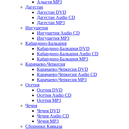
Адыгея MP3
Дагестан
Дагестан DVD
Дагестан Audio CD
Дагестан MP3
Ингушетия
Ингушетия Audio CD
Ингушетия MP3
Кабардино-Балкария
Кабардино-Балкария DVD
Кабардино-Балкария Audio CD
Кабардино-Балкария MP3
Карачаево-Черкесия
Карачаево-Черкесия DVD
Карачаево-Черкесия Audio CD
Карачаево-Черкесия MP3
Осетия
Осетия DVD
Осетия Audio CD
Осетия MP3
Чечня
Чечня DVD
Чечня Audio CD
Чечня MP3
Сборники Кавказа