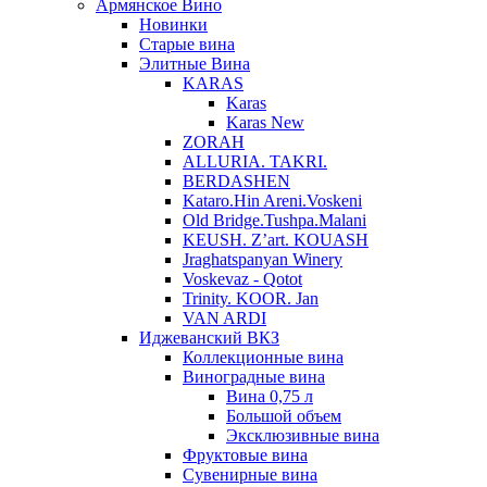
Армянское Вино
Новинки
Старые вина
Элитные Вина
KARAS
Karas
Karas New
ZORAH
ALLURIA. TAKRI.
BERDASHEN
Kataro.Hin Areni.Voskeni
Old Bridge.Tushpa.Malani
KEUSH. Z’art. KOUASH
Jraghatspanyan Winery
Voskevaz - Qotot
Trinity. KOOR. Jan
VAN ARDI
Иджеванский ВКЗ
Коллекционные вина
Виноградные вина
Вина 0,75 л
Большой объем
Эксклюзивные вина
Фруктовые вина
Cувенирные вина