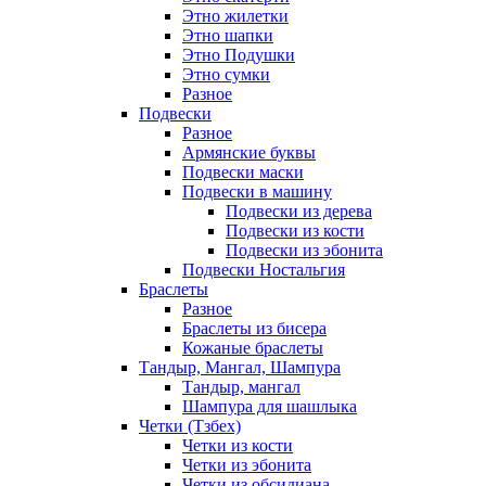
Этно жилетки
Этно шапки
Этно Подушки
Этно сумки
Разное
Подвески
Разное
Армянские буквы
Подвески маски
Подвески в машину
Подвески из дерева
Подвески из кости
Подвески из эбонита
Подвески Ностальгия
Браслеты
Разное
Браслеты из бисера
Кожаные браслеты
Тандыр, Мангал, Шампура
Тандыр, мангал
Шампура для шашлыка
Четки (Тзбех)
Четки из кости
Четки из эбонита
Четки из обсидиана