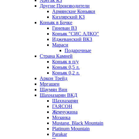
Арегак КЗ
Другие Производители
Армянские Коньяки
Кизлярский КЗ
Коньяк в Бочке
Гиневан ВЗ
Коньяк "СИС АЛКО"
Иджеванский ВКЗ
Мараси
Подарочные
Страна Камней
Коньяк в п/у
Коньяк 0,5 л.
Коньяк 0,2 л.
Аркон Трейд
Мргашен
Шаумян Вин
Шахназарян ВКД
Шахназарян
ГАЯСОН
Жемчужина
Мозаика
Mustang. Black Mountain
Platinum Mountain
Parakar