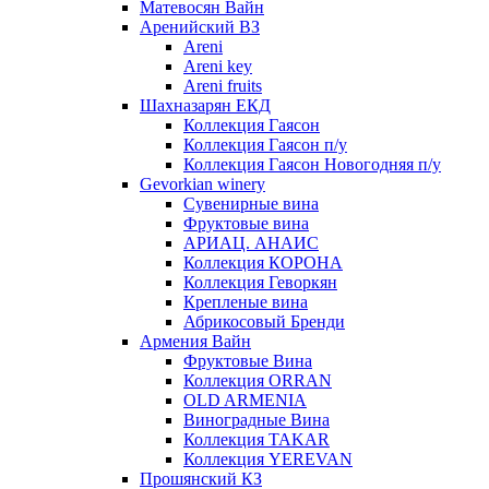
Матевосян Вайн
Аренийский ВЗ
Areni
Areni key
Areni fruits
Шахназарян ЕКД
Коллекция Гаясон
Коллекция Гаясон п/у
Коллекция Гаясон Новогодняя п/у
Gevorkian winery
Сувенирные вина
Фруктовые вина
АРИАЦ. АНАИС
Коллекция КОРОНА
Коллекция Геворкян
Крепленые вина
Абрикосовый Бренди
Армения Вайн
Фруктовые Вина
Коллекция ORRAN
OLD ARMENIA
Виноградные Вина
Коллекция TAKAR
Коллекция YEREVAN
Прошянский КЗ