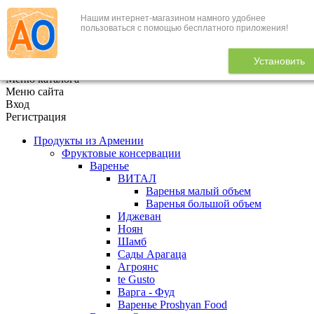
Нашим интернет-магазином намного удобнее
+7 (495) 646-888-1
пользоваться с помощью бесплатного приложения!
В корзине
0
товаров
Установить
x
Меню каталога
Меню сайта
Вход
Регистрация
Продукты из Армении
Фруктовые консервации
Варенье
ВИТАЛ
Варенья малый объем
Варенья большой объем
Иджеван
Ноян
Шамб
Сады Арагаца
Агроянс
te Gusto
Варга - Фуд
Варенье Proshyan Food