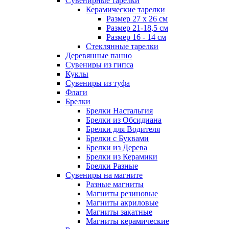
Сувенирные тарелки
Керамические тарелки
Размер 27 х 26 см
Размер 21-18,5 см
Размер 16 - 14 см
Стеклянные тарелки
Деревянные панно
Сувениры из гипса
Куклы
Сувениры из туфа
Флаги
Брелки
Брелки Настальгия
Брелки из Обсидиана
Брелки для Водителя
Брелки с Буквами
Брелки из Дерева
Брелки из Керамики
Брелки Разные
Сувениры на магните
Разные магниты
Магниты резиновые
Магниты акриловые
Магниты закатные
Магниты керамические