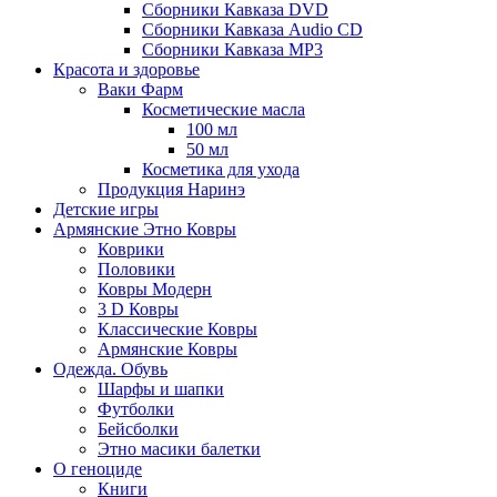
Сборники Кавказа DVD
Сборники Кавказа Audio CD
Сборники Кавказа MP3
Красота и здоровье
Ваки Фарм
Косметические масла
100 мл
50 мл
Косметика для ухода
Продукция Наринэ
Детские игры
Армянские Этно Ковры
Коврики
Половики
Ковры Модерн
3 D Ковры
Классические Ковры
Армянские Ковры
Одежда. Обувь
Шарфы и шапки
Футболки
Бейсболки
Этно масики балетки
О геноциде
Книги