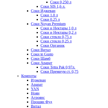
Соки 0,250 л
Соки SIS 1,6 л.
Соки Иджеван
Соки 1.0 л
Соки 0.25 л
Соки Noyan Premium
Соки и Нектары 1,0 л
Соки и Нектары 0,2 л
Соки стекло 0,75 л
Соки стекло 0,25 л
Соки Органик
Соки Витал
Соки te Gusto
Соки Шамб
Соки Арарат
Соки Tetra Pak 0,97л.
Соки Премиум ст. 0,75
Компоты
Иджеван
Арарат
YAN
Ноян
Агроянс
Прошян Фуд
Витал