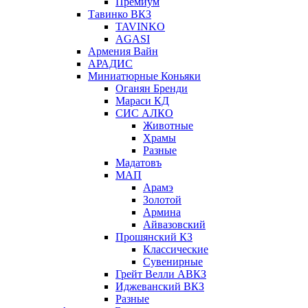
Премиум
Тавинко ВКЗ
TAVINKO
AGASI
Армения Вайн
АРАДИС
Миниатюрные Коньяки
Оганян Бренди
Мараси КД
СИС АЛКО
Животные
Храмы
Разные
Мадатовъ
МАП
Арамэ
Золотой
Армина
Айвазовский
Прошянский КЗ
Классические
Сувенирные
Грейт Велли АВКЗ
Иджеванский ВКЗ
Разные