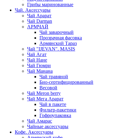
Грибы маринованные
Чай. Аксессуары
Чай Арарат
Чай Darman
АРМЧАЙ
Чай заварочный
Прозрачная фасовка
Армянский Тараз
Чай "IJEVAN". MASIS
Чай Агат
Чай Нане
Чай Гюмри
Чай Манана
Чай травяной
Био-сертифицированный
Весовой
Чай Meron berry
Чай Мега Арарат
Чай в пакете
Фильтр-пакетики
Гофроупаковка
Чай Амарас
Чайные аксессуары
Кофе. Аксессуары
Армянский кофе