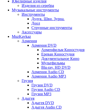
Ювелирные изделия
Изделия из серебра
Музыкальные инструменты
Инструменты
Дудук. Шви. Зурна.
Доол
Струнные инструменты
Аксессуары
MuzKavkaz
Армения
Армения DVD
Арменфильм Киностудия
Ереван Киностудия
Документальное Кино
Мультфильмы
Blu-ray. HD DVD
Армения Audio CD
Армения Audio MP3
Грузия
Грузия DVD
Грузия Audio CD
Грузия MP3
Адыгея
Адыгея DVD
Адыгея Audio CD