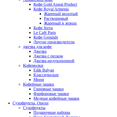
Кофе Gold Ararat Product
Кофе Royal Armenia
Жареный молотый
Растворимый
Жареный в зернах
Кофе Jezva
Le Café Paris
Кофе Grounds
Другие производители
джезва для кофе
Джезва
Джезва с песком
Джезва индукционной
Кофемолки
Edik Balyan
Классичиские
Мини
Кофейные чашки
Глиняные чашки
Фарфоровые чашки
Медные кофейные чашки
Сухофрукты. Орехи
Сухофрукты
Подарочные наборы