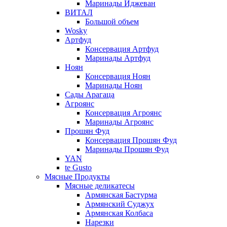
Маринады Иджеван
ВИТАЛ
Большой объем
Wosky
Артфуд
Консервация Артфуд
Маринады Артфуд
Ноян
Консервация Ноян
Маринады Ноян
Сады Арагаца
Агроянс
Консервация Агроянс
Маринады Агроянс
Прошян Фуд
Консервация Прошян Фуд
Маринады Прошян Фуд
YAN
te Gusto
Мясные Продукты
Мясные деликатесы
Армянская Бастурма
Армянский Суджух
Армянская Колбаса
Нарезки