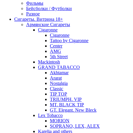
Фильмы
Бейсболки / Футболки
Разное
Сигареты. Витрина 18+
Армянские Сигареты
Cigaronne
Cigaronne
Tattoo by Cigaronne
Center
AMG
5th Street
Mackintosh
GRAND TABACCO
Akhtamar
Ararat
Nostalgia
Classic
TIP TOP
TRIUMPH. VIP
MT. BLACK TIP
GT. Elegant. New Bleck
Lex Tobacco
MORION
SOPRANO, LEX, ALEX
Karelia and others