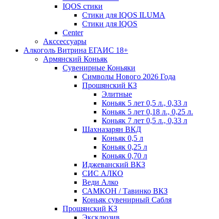
IQOS стики
Стики для IQOS ILUMA
Стики для IQOS
Сenter
Акссессуары
Алкоголь Витрина ЕГАИС 18+
Армянский Коньяк
Сувенирные Коньяки
Символы Нового 2026 Года
Прошянский КЗ
Элитные
Коньяк 5 лет 0,5 л., 0,33 л
Коньяк 5 лет 0,18 л., 0,25 л.
Коньяк 7 лет 0,5 л., 0,33 л
Шахназарян ВКД
Коньяк 0,5 л
Коньяк 0,25 л
Коньяк 0,70 л
Иджеванский ВКЗ
СИС АЛКО
Веди Алко
САМКОН / Тавинко ВКЗ
Коньяк сувенирный Сабля
Прошянский КЗ
Эксклюзив