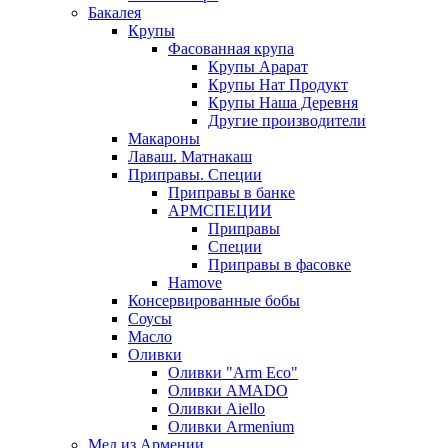
Бакалея
Крупы
Фасованная крупа
Крупы Арарат
Крупы Нат Продукт
Крупы Наша Деревня
Другие производители
Макароны
Лаваш. Матнакаш
Приправы. Специи
Приправы в банке
АРМСПЕЦИИ
Приправы
Специи
Приправы в фасовке
Hamove
Консервированные бобы
Соусы
Масло
Оливки
Оливки "Arm Eco"
Оливки AMADO
Оливки Aiello
Оливки Armenium
Мед из Армении