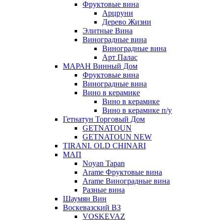
Фруктовые вина
Арцруни
Дерево Жизни
Элитные Вина
Виноградные вина
Виноградные вина
Арт Палас
МАРАН Винный Дом
Фруктовые вина
Виноградные вина
Вино в керамике
Вино в керамике
Вино в керамике п/у
Гетнатун Торговый Дом
GETNATOUN
GETNATOUN NEW
TIRANI. OLD CHINARI
МАП
Noyan Tapan
Arame Фруктовые вина
Arame Виноградные вина
Разные вина
Шаумян Вин
Воскевазский ВЗ
VOSKEVAZ