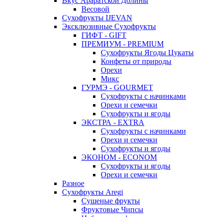
Вкус Араратской Долины
Весовой
Сухофрукты IJEVAN
Эксклюзивные Сухофрукты
ГИФТ - GIFT
ПРЕМИУМ - PREMIUM
Сухофрукты Ягоды Цукаты
Конфеты от природы
Орехи
Микс
ГУРМЭ - GOURMET
Сухофрукты с начинками
Орехи и семечки
Сухофрукты и ягоды
ЭКСТРА - EXTRA
Сухофрукты с начинками
Орехи и семечки
Сухофрукты и ягоды
ЭКОНОМ - ECONOM
Сухофрукты и ягоды
Орехи и семечки
Разное
Сухофрукты Aregi
Сушеные фрукты
Фруктовые Чипсы