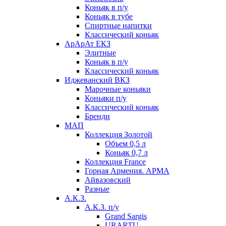
Коньяк в п/у
Коньяк в тубе
Спиртные напитки
Классический коньяк
АрАрАт ЕКЗ
Элитные
Коньяк в п/у
Классический коньяк
Иджеванский ВКЗ
Марочные коньяки
Коньяки п/у
Классический коньяк
Бренди
МАП
Коллекция Золотой
Объем 0,5 л
Коньяк 0,7 л
Коллекция France
Горная Армения. АРМА
Айвазовский
Разные
А.К.З.
А.К.З. п/у
Grand Sargis
URARTU