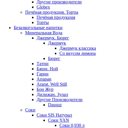
Другие производители
Globex
Печёная продукция. Торты
Печёная продукция
Торты
Безалкогольные напитки
Минеральная Вода
Джермук. Бюрег
Джермук
Джермук классика
Со вкусом лимона
Бюрег
Татни
Бжни. Ной
Гарни
Апаран
Ararat. Well Still
Бон Жур
Дилижан. Зулал
Другие Производители
Dausuz
Соки
Соки SIS Натурал
Соки YAN
Соки 0,930 л