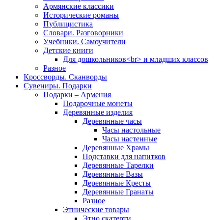
Армянские классики
Исторические романы
Публицистика
Словари. Разговорники
Учебники. Самоучители
Детские книги
Для дошкольников<br> и младших классов
Разное
Кроссворды. Сканворды
Сувениры. Подарки
Подарки – Армения
Подарочные монеты
Деревянные изделия
Деревянные часы
Часы настольные
Часы настенные
Деревянные Храмы
Подставки для напитков
Деревянные Тарелки
Деревянные Вазы
Деревянные Кресты
Деревянные Гранаты
Разное
Этнические товары
Этно скатерти