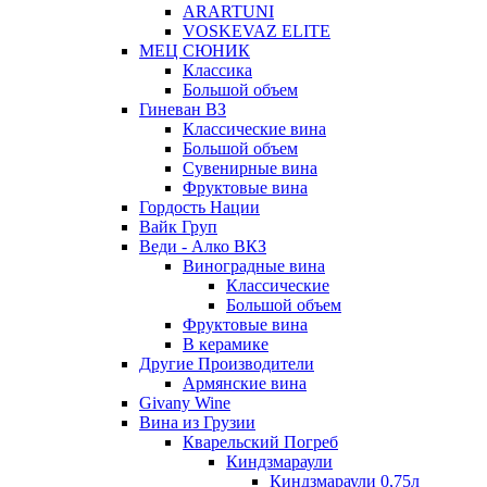
ARARTUNI
VOSKEVAZ ELITE
МЕЦ СЮНИК
Классика
Большой объем
Гиневан ВЗ
Классические вина
Большой объем
Сувенирные вина
Фруктовые вина
Гордость Нации
Вайк Груп
Веди - Алко ВКЗ
Виноградные вина
Классические
Большой объем
Фруктовые вина
В керамике
Другие Производители
Армянские вина
Givany Wine
Вина из Грузии
Кварельский Погреб
Киндзмараули
Киндзмараули 0,75л