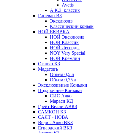
Avetis
А.К.З. классик
Гиневан ВЗ
Эксклюзив
Классический коньяк
НОЙ ЕКВВКА
НОЙ Эксклюзив
НОЙ Классик
НОЙ Легенды
NOY Very Speсial
НОЙ Кремлин
Оганян КЗ
Мадатовъ
Объем 0,5 л
Объем 0,75 л
Эксклюзивные Коньяки
Подарочные Коньяки
СИС Алко
Мараси КД
Грейт Велли АВКЗ
САМКОН КЗ
САЯТ - НОВА
Веди - Алко ВКЗ
Егвардский ВКЗ