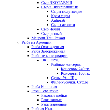
Сыр ЭКОТАВУШ
Сыры Эксклюзивный
Сыры полутведые
Крем сыры
Antipasti
Сыры ассорти
Сыр Чечил
Сыр разный
Мацони.Тан. Режан
Рыба из Армении
Рыба Охлажденная
Рыба Замороженная
Рыбные консервации
ЭКО ФУД
Рыбные консервы
Консервы 240 гр.
Консервы 160 гр.
Супы. Уха. Щи
Филе-кусочки. Суфле
Рыба Копченая
Раки Севанские
Раковые шейки
Раки живые
Раки варенные
Рыбная Икра