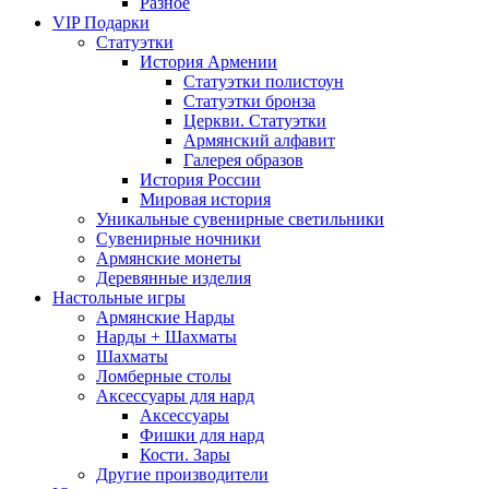
Разное
VIP Подарки
Статуэтки
История Армении
Статуэтки полистоун
Статуэтки бронза
Церкви. Статуэтки
Армянский алфавит
Галерея образов
История России
Мировая история
Уникальные сувенирные светильники
Сувенирные ночники
Армянские монеты
Деревянные изделия
Настольные игры
Армянские Нарды
Нарды + Шахматы
Шахматы
Ломберные столы
Аксессуары для нард
Аксессуары
Фишки для нард
Кости. Зары
Другие производители