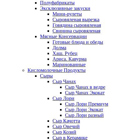
Полуфабрикаты
Эксклюзивные закуски
Мини-рулеты
Сыровяленая вырезка
Говядина сыровяленая
Свинина сыровяленая
Мясные Консервации
Готовые блюда и обеды
Долма
Хаш. Рубец
Ариса. Кавурма
Маринованные
Кисломолочные Продукты
Сыры
Сыр Чанах
Сыр Чанах в ведре
Сыр Чанах Экокат
Сыр Лори
Сыр Лори Премиум
Сыр Лори Экокат
Сыр Лори разный
Сыр Качотта
Сыр Овечий
Сыр Козий
Сыр в Керамике