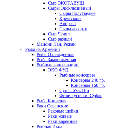
Сыр ЭКОТАВУШ
Сыры Эксклюзивный
Сыры полутведые
Крем сыры
Antipasti
Сыры ассорти
Сыр Чечил
Сыр разный
Мацони.Тан. Режан
Рыба из Армении
Рыба Охлажденная
Рыба Замороженная
Рыбные консервации
ЭКО ФУД
Рыбные консервы
Консервы 240 гр.
Консервы 160 гр.
Супы. Уха. Щи
Филе-кусочки. Суфле
Рыба Копченая
Раки Севанские
Раковые шейки
Раки живые
Раки варенные
Рыбная Икра