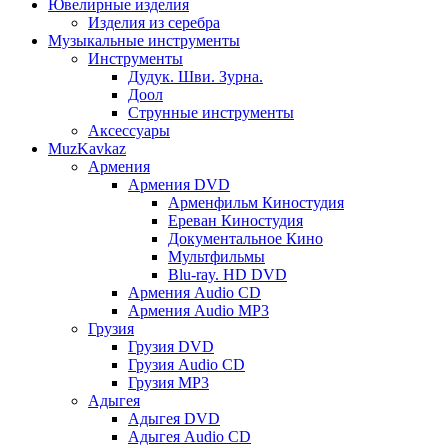
Ювелирные изделия
Изделия из серебра
Музыкальные инструменты
Инструменты
Дудук. Шви. Зурна.
Доол
Струнные инструменты
Аксессуары
MuzKavkaz
Армения
Армения DVD
Арменфильм Киностудия
Ереван Киностудия
Документальное Кино
Мультфильмы
Blu-ray. HD DVD
Армения Audio CD
Армения Audio MP3
Грузия
Грузия DVD
Грузия Audio CD
Грузия MP3
Адыгея
Адыгея DVD
Адыгея Audio CD