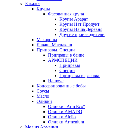
Бакалея
Крупы
Фасованная крупа
Крупы Арарат
Крупы Нат Продукт
Крупы Наша Деревня
Другие производители
Макароны
Лаваш. Матнакаш
Приправы. Специи
Приправы в банке
АРМСПЕЦИИ
Приправы
Специи
Приправы в фасовке
Hamove
Консервированные бобы
Соусы
Масло
Оливки
Оливки "Arm Eco"
Оливки AMADO
Оливки Aiello
Оливки Armenium
Мед из Армении