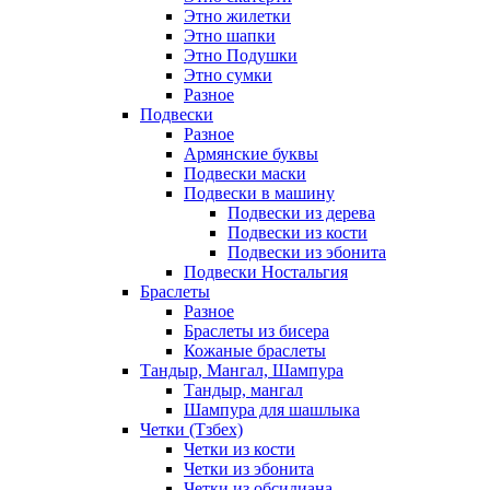
Этно жилетки
Этно шапки
Этно Подушки
Этно сумки
Разное
Подвески
Разное
Армянские буквы
Подвески маски
Подвески в машину
Подвески из дерева
Подвески из кости
Подвески из эбонита
Подвески Ностальгия
Браслеты
Разное
Браслеты из бисера
Кожаные браслеты
Тандыр, Мангал, Шампура
Тандыр, мангал
Шампура для шашлыка
Четки (Тзбех)
Четки из кости
Четки из эбонита
Четки из обсидиана