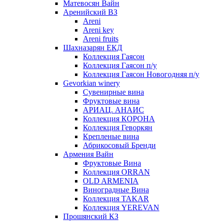
Матевосян Вайн
Аренийский ВЗ
Areni
Areni key
Areni fruits
Шахназарян ЕКД
Коллекция Гаясон
Коллекция Гаясон п/у
Коллекция Гаясон Новогодняя п/у
Gevorkian winery
Сувенирные вина
Фруктовые вина
АРИАЦ. АНАИС
Коллекция КОРОНА
Коллекция Геворкян
Крепленые вина
Абрикосовый Бренди
Армения Вайн
Фруктовые Вина
Коллекция ORRAN
OLD ARMENIA
Виноградные Вина
Коллекция TAKAR
Коллекция YEREVAN
Прошянский КЗ