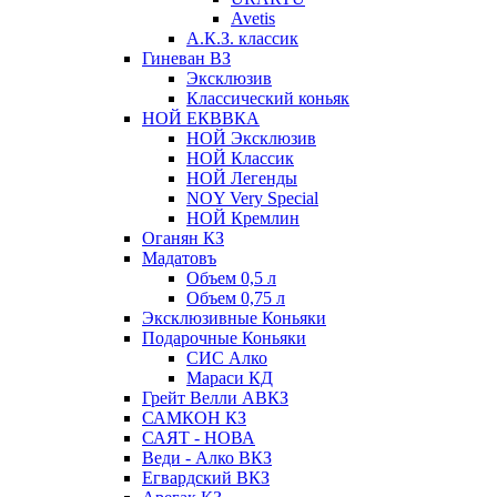
Avetis
А.К.З. классик
Гиневан ВЗ
Эксклюзив
Классический коньяк
НОЙ ЕКВВКА
НОЙ Эксклюзив
НОЙ Классик
НОЙ Легенды
NOY Very Speсial
НОЙ Кремлин
Оганян КЗ
Мадатовъ
Объем 0,5 л
Объем 0,75 л
Эксклюзивные Коньяки
Подарочные Коньяки
СИС Алко
Мараси КД
Грейт Велли АВКЗ
САМКОН КЗ
САЯТ - НОВА
Веди - Алко ВКЗ
Егвардский ВКЗ