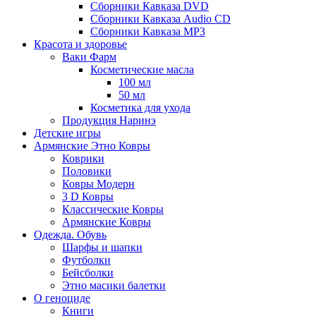
Сборники Кавказа DVD
Сборники Кавказа Audio CD
Сборники Кавказа MP3
Красота и здоровье
Ваки Фарм
Косметические масла
100 мл
50 мл
Косметика для ухода
Продукция Наринэ
Детские игры
Армянские Этно Ковры
Коврики
Половики
Ковры Модерн
3 D Ковры
Классические Ковры
Армянские Ковры
Одежда. Обувь
Шарфы и шапки
Футболки
Бейсболки
Этно масики балетки
О геноциде
Книги