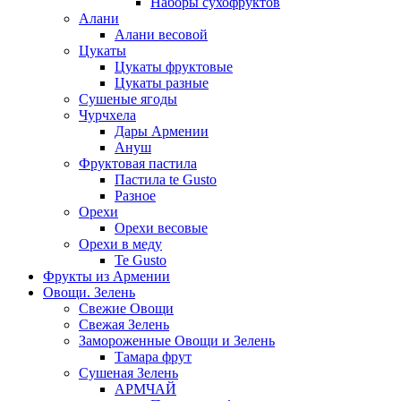
Наборы сухофруктов
Алани
Алани весовой
Цукаты
Цукаты фруктовые
Цукаты разные
Сушеные ягоды
Чурчхела
Дары Армении
Ануш
Фруктовая пастила
Пастила te Gusto
Разное
Орехи
Орехи весовые
Орехи в меду
Te Gusto
Фрукты из Армении
Овощи. Зелень
Свежие Овощи
Свежая Зелень
Замороженные Овощи и Зелень
Тамара фрут
Сушеная Зелень
АРМЧАЙ