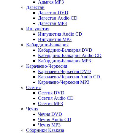
Адыгея MP3
Дагестан
Дагестан DVD
Дагестан Audio CD
Дагестан MP3
Ингушетия
Ингушетия Audio CD
Ингушетия MP3
Кабардино-Балкария
Кабардино-Балкария DVD
Кабардино-Балкария Audio CD
Кабардино-Балкария MP3
Карачаево-Черкесия
Карачаево-Черкесия DVD
Карачаево-Черкесия Audio CD
Карачаево-Черкесия MP3
Осетия
Осетия DVD
Осетия Audio CD
Осетия MP3
Чечня
Чечня DVD
Чечня Audio CD
Чечня MP3
Сборники Кавказа