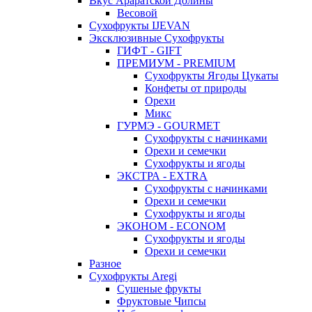
Вкус Араратской Долины
Весовой
Сухофрукты IJEVAN
Эксклюзивные Сухофрукты
ГИФТ - GIFT
ПРЕМИУМ - PREMIUM
Сухофрукты Ягоды Цукаты
Конфеты от природы
Орехи
Микс
ГУРМЭ - GOURMET
Сухофрукты с начинками
Орехи и семечки
Сухофрукты и ягоды
ЭКСТРА - EXTRA
Сухофрукты с начинками
Орехи и семечки
Сухофрукты и ягоды
ЭКОНОМ - ECONOM
Сухофрукты и ягоды
Орехи и семечки
Разное
Сухофрукты Aregi
Сушеные фрукты
Фруктовые Чипсы