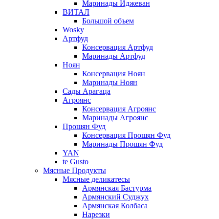
Маринады Иджеван
ВИТАЛ
Большой объем
Wosky
Артфуд
Консервация Артфуд
Маринады Артфуд
Ноян
Консервация Ноян
Маринады Ноян
Сады Арагаца
Агроянс
Консервация Агроянс
Маринады Агроянс
Прошян Фуд
Консервация Прошян Фуд
Маринады Прошян Фуд
YAN
te Gusto
Мясные Продукты
Мясные деликатесы
Армянская Бастурма
Армянский Суджух
Армянская Колбаса
Нарезки