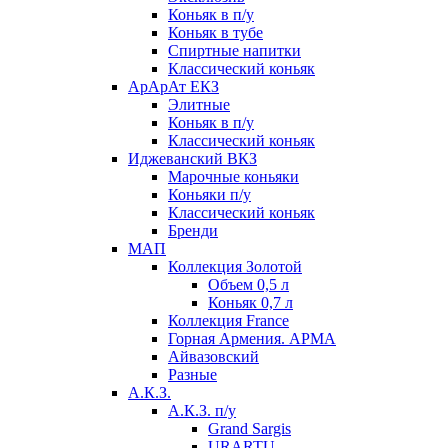
Коньяк в п/у
Коньяк в тубе
Спиртные напитки
Классический коньяк
АрАрАт ЕКЗ
Элитные
Коньяк в п/у
Классический коньяк
Иджеванский ВКЗ
Марочные коньяки
Коньяки п/у
Классический коньяк
Бренди
МАП
Коллекция Золотой
Объем 0,5 л
Коньяк 0,7 л
Коллекция France
Горная Армения. АРМА
Айвазовский
Разные
А.К.З.
А.К.З. п/у
Grand Sargis
URARTU