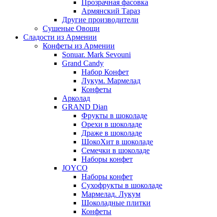
Прозрачная фасовка
Армянский Тараз
Другие производители
Сушеные Овощи
Сладости из Армении
Конфеты из Армении
Sonuar. Mark Sevouni
Grand Candy
Набор Конфет
Лукум. Мармелад
Конфеты
Арколад
GRAND Dian
Фрукты в шоколаде
Орехи в шоколаде
Драже в шоколаде
ШокоХит в шоколаде
Семечки в шоколаде
Наборы конфет
JOYCO
Наборы конфет
Сухофрукты в шоколаде
Мармелад. Лукум
Шоколадные плитки
Конфеты