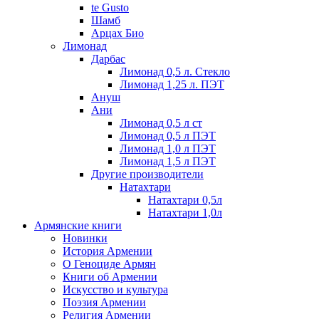
te Gusto
Шамб
Арцах Био
Лимонад
Дарбас
Лимонад 0,5 л. Стекло
Лимонад 1,25 л. ПЭТ
Ануш
Ани
Лимонад 0,5 л ст
Лимонад 0,5 л ПЭТ
Лимонад 1,0 л ПЭТ
Лимонад 1,5 л ПЭТ
Другие производители
Натахтари
Натахтари 0,5л
Натахтари 1,0л
Армянские книги
Новинки
История Армении
О Геноциде Армян
Книги об Армении
Иcкусство и культура
Поэзия Армении
Религия Армении