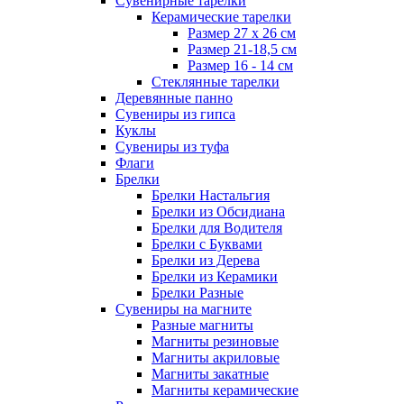
Сувенирные тарелки
Керамические тарелки
Размер 27 х 26 см
Размер 21-18,5 см
Размер 16 - 14 см
Стеклянные тарелки
Деревянные панно
Сувениры из гипса
Куклы
Сувениры из туфа
Флаги
Брелки
Брелки Настальгия
Брелки из Обсидиана
Брелки для Водителя
Брелки с Буквами
Брелки из Дерева
Брелки из Керамики
Брелки Разные
Сувениры на магните
Разные магниты
Магниты резиновые
Магниты акриловые
Магниты закатные
Магниты керамические