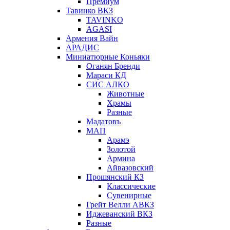
Премиум
Тавинко ВКЗ
TAVINKO
AGASI
Армения Вайн
АРАДИС
Миниатюрные Коньяки
Оганян Бренди
Мараси КД
СИС АЛКО
Животные
Храмы
Разные
Мадатовъ
МАП
Арамэ
Золотой
Армина
Айвазовский
Прошянский КЗ
Классические
Сувенирные
Грейт Велли АВКЗ
Иджеванский ВКЗ
Разные