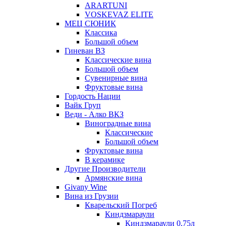
ARARTUNI
VOSKEVAZ ELITE
МЕЦ СЮНИК
Классика
Большой объем
Гиневан ВЗ
Классические вина
Большой объем
Сувенирные вина
Фруктовые вина
Гордость Нации
Вайк Груп
Веди - Алко ВКЗ
Виноградные вина
Классические
Большой объем
Фруктовые вина
В керамике
Другие Производители
Армянские вина
Givany Wine
Вина из Грузии
Кварельский Погреб
Киндзмараули
Киндзмараули 0,75л