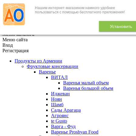
Нашим интернет-магазином намного удобнее
+7 (495) 646-888-1
пользоваться с помощью бесплатного приложения!
В корзине
0
товаров
Установить
x
Меню каталога
Меню сайта
Вход
Регистрация
Продукты из Армении
Фруктовые консервации
Варенье
ВИТАЛ
Варенья малый объем
Варенья большой объем
Иджеван
Ноян
Шамб
Сады Арагаца
Агроянс
te Gusto
Варга - Фуд
Варенье Proshyan Food