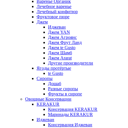
Варенье Органик
Лечебное варенье
Лечебный конфитюр
Фруктовое пюре
Джем
Иджеван
Джем YAN
Джем Агроянс
Джем Фрут Ланд
Джем te Gusto
Джем Шамб
Джем Ararat
Другие производители
Ягоды протёртые
te Gusto
Сиропы
Дошаб
Разные сиропы
Фрукты в сиропе
Овощные Консервации
KERAKUR
Консервация KERAKUR
Маринады KERAKUR
Иджеван
Консервация Иджеван