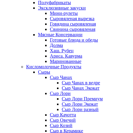
Полуфабрикаты
Эксклюзивные закуски
Мини-рулеты
Сыровяленая вырезка
Говядина сыровяленая
Свинина сыровяленая
Мясные Консервации
Готовые блюда и обеды
Долма
Хаш. Рубец
Ариса. Кавурма
Маринованные
Кисломолочные Продукты
Сыры
Сыр Чанах
Сыр Чанах в ведре
Сыр Чанах Экокат
Сыр Лори
Сыр Лори Премиум
Сыр Лори Экокат
Сыр Лори разный
Сыр Качотта
Сыр Овечий
Сыр Козий
Сыр в Керамике