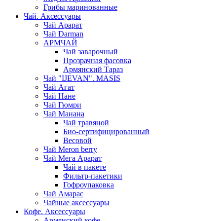
Грибы маринованные
Чай. Аксессуары
Чай Арарат
Чай Darman
АРМЧАЙ
Чай заварочный
Прозрачная фасовка
Армянский Тараз
Чай "IJEVAN". MASIS
Чай Агат
Чай Нане
Чай Гюмри
Чай Манана
Чай травяной
Био-сертифицированный
Весовой
Чай Meron berry
Чай Мега Арарат
Чай в пакете
Фильтр-пакетики
Гофроупаковка
Чай Амарас
Чайные аксессуары
Кофе. Аксессуары
Армянский кофе