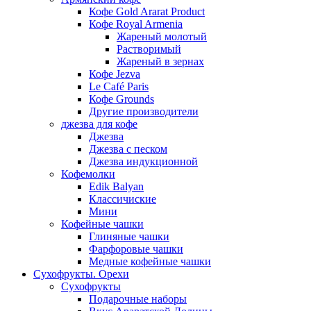
Кофе Gold Ararat Product
Кофе Royal Armenia
Жареный молотый
Растворимый
Жареный в зернах
Кофе Jezva
Le Café Paris
Кофе Grounds
Другие производители
джезва для кофе
Джезва
Джезва с песком
Джезва индукционной
Кофемолки
Edik Balyan
Классичиские
Мини
Кофейные чашки
Глиняные чашки
Фарфоровые чашки
Медные кофейные чашки
Сухофрукты. Орехи
Сухофрукты
Подарочные наборы