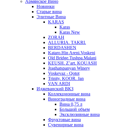
Армянское Вино
Новинки
Старые вина
Элитные Вина
KARAS
Karas
Karas New
ZORAH
ALLURIA. TAKRI.
BERDASHEN
Kataro.Hin Areni.Voskeni
Old Bridge.Tushpa.Malani
KEUSH. Z’art. KOUASH
Jraghatspanyan Winery
Voskevaz - Qotot
Trinity. KOOR. Jan
VAN ARDI
Иджеванский ВКЗ
Коллекционные вина
Виноградные вина
Вина 0,75 л
Большой объем
Эксклюзивные вина
Фруктовые вина
Cувенирные вина