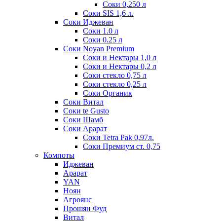
Соки 0,250 л
Соки SIS 1,6 л.
Соки Иджеван
Соки 1.0 л
Соки 0.25 л
Соки Noyan Premium
Соки и Нектары 1,0 л
Соки и Нектары 0,2 л
Соки стекло 0,75 л
Соки стекло 0,25 л
Соки Органик
Соки Витал
Соки te Gusto
Соки Шамб
Соки Арарат
Соки Tetra Pak 0,97л.
Соки Премиум ст. 0,75
Компоты
Иджеван
Арарат
YAN
Ноян
Агроянс
Прошян Фуд
Витал