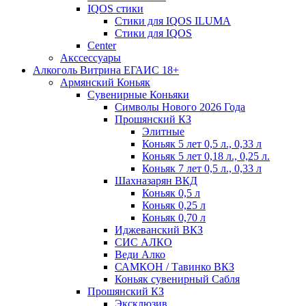
IQOS стики
Стики для IQOS ILUMA
Стики для IQOS
Сenter
Акссессуары
Алкоголь Витрина ЕГАИС 18+
Армянский Коньяк
Сувенирные Коньяки
Символы Нового 2026 Года
Прошянский КЗ
Элитные
Коньяк 5 лет 0,5 л., 0,33 л
Коньяк 5 лет 0,18 л., 0,25 л.
Коньяк 7 лет 0,5 л., 0,33 л
Шахназарян ВКД
Коньяк 0,5 л
Коньяк 0,25 л
Коньяк 0,70 л
Иджеванский ВКЗ
СИС АЛКО
Веди Алко
САМКОН / Тавинко ВКЗ
Коньяк сувенирный Сабля
Прошянский КЗ
Эксклюзив