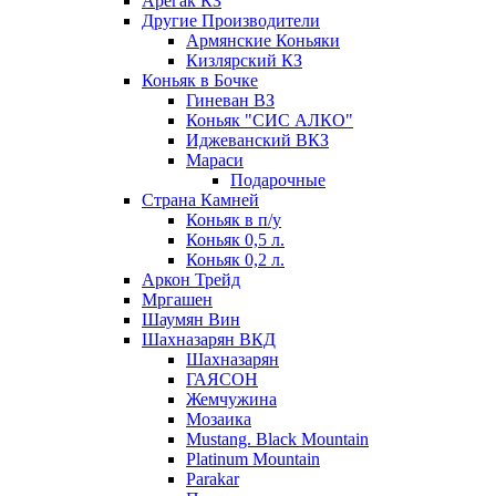
Арегак КЗ
Другие Производители
Армянские Коньяки
Кизлярский КЗ
Коньяк в Бочке
Гиневан ВЗ
Коньяк "СИС АЛКО"
Иджеванский ВКЗ
Мараси
Подарочные
Страна Камней
Коньяк в п/у
Коньяк 0,5 л.
Коньяк 0,2 л.
Аркон Трейд
Мргашен
Шаумян Вин
Шахназарян ВКД
Шахназарян
ГАЯСОН
Жемчужина
Мозаика
Mustang. Black Mountain
Platinum Mountain
Parakar