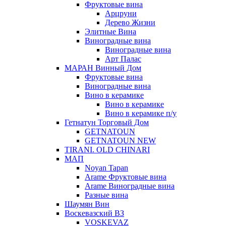
Фруктовые вина
Арцруни
Дерево Жизни
Элитные Вина
Виноградные вина
Виноградные вина
Арт Палас
МАРАН Винный Дом
Фруктовые вина
Виноградные вина
Вино в керамике
Вино в керамике
Вино в керамике п/у
Гетнатун Торговый Дом
GETNATOUN
GETNATOUN NEW
TIRANI. OLD CHINARI
МАП
Noyan Tapan
Arame Фруктовые вина
Arame Виноградные вина
Разные вина
Шаумян Вин
Воскевазский ВЗ
VOSKEVAZ