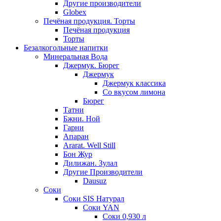
Другие производители
Globex
Печёная продукция. Торты
Печёная продукция
Торты
Безалкогольные напитки
Минеральная Вода
Джермук. Бюрег
Джермук
Джермук классика
Со вкусом лимона
Бюрег
Татни
Бжни. Ной
Гарни
Апаран
Ararat. Well Still
Бон Жур
Дилижан. Зулал
Другие Производители
Dausuz
Соки
Соки SIS Натурал
Соки YAN
Соки 0,930 л