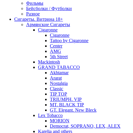
Фильмы
Бейсболки / Футболки
Разное
Сигареты. Витрина 18+
Армянские Сигареты
Cigaronne
Cigaronne
Tattoo by Cigaronne
Center
AMG
5th Street
Mackintosh
GRAND TABACCO
Akhtamar
Ararat
Nostalgia
Classic
TIP TOP
TRIUMPH. VIP
MT. BLACK TIP
GT. Elegant. New Bleck
Lex Tobacco
MORION
Democrat, SOPRANO, LEX, ALEX
Karelia and others