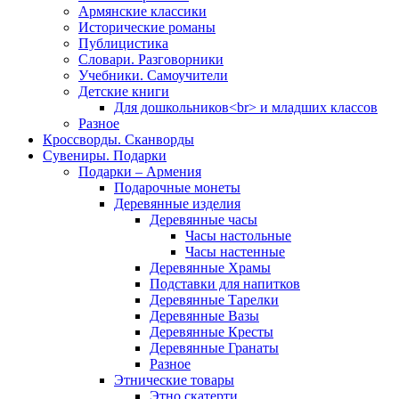
Армянские классики
Исторические романы
Публицистика
Словари. Разговорники
Учебники. Самоучители
Детские книги
Для дошкольников<br> и младших классов
Разное
Кроссворды. Сканворды
Сувениры. Подарки
Подарки – Армения
Подарочные монеты
Деревянные изделия
Деревянные часы
Часы настольные
Часы настенные
Деревянные Храмы
Подставки для напитков
Деревянные Тарелки
Деревянные Вазы
Деревянные Кресты
Деревянные Гранаты
Разное
Этнические товары
Этно скатерти