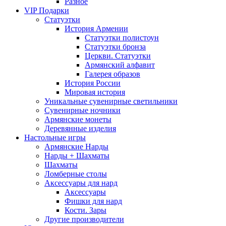
Разное
VIP Подарки
Статуэтки
История Армении
Статуэтки полистоун
Статуэтки бронза
Церкви. Статуэтки
Армянский алфавит
Галерея образов
История России
Мировая история
Уникальные сувенирные светильники
Сувенирные ночники
Армянские монеты
Деревянные изделия
Настольные игры
Армянские Нарды
Нарды + Шахматы
Шахматы
Ломберные столы
Аксессуары для нард
Аксессуары
Фишки для нард
Кости. Зары
Другие производители