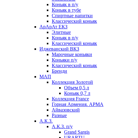
Коньяк в п/у
Коньяк в тубе
Спиртные напитки
Классический коньяк
АрАрАт ЕКЗ
Элитные
Коньяк в п/у
Классический коньяк
Иджеванский ВКЗ
Марочные коньяки
Коньяки п/у
Классический коньяк
Бренди
МАП
Коллекция Золотой
Объем 0,5 л
Коньяк 0,7 л
Коллекция France
Горная Армения. АРМА
Айвазовский
Разные
А.К.З.
А.К.З. п/у
Grand Sargis
URARTU