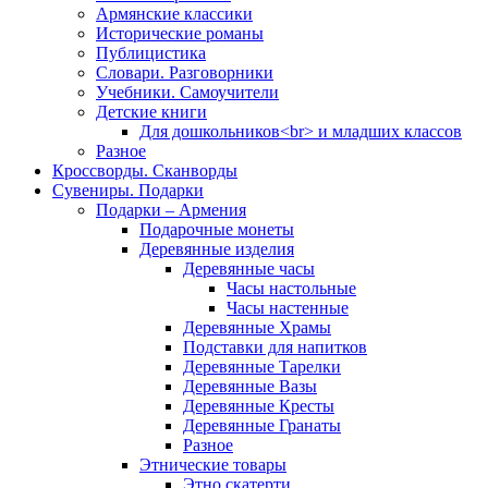
Армянские классики
Исторические романы
Публицистика
Словари. Разговорники
Учебники. Самоучители
Детские книги
Для дошкольников<br> и младших классов
Разное
Кроссворды. Сканворды
Сувениры. Подарки
Подарки – Армения
Подарочные монеты
Деревянные изделия
Деревянные часы
Часы настольные
Часы настенные
Деревянные Храмы
Подставки для напитков
Деревянные Тарелки
Деревянные Вазы
Деревянные Кресты
Деревянные Гранаты
Разное
Этнические товары
Этно скатерти