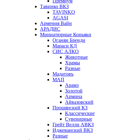
Премиум
Тавинко ВКЗ
TAVINKO
AGASI
Армения Вайн
АРАДИС
Миниатюрные Коньяки
Оганян Бренди
Мараси КД
СИС АЛКО
Животные
Храмы
Разные
Мадатовъ
МАП
Арамэ
Золотой
Армина
Айвазовский
Прошянский КЗ
Классические
Сувенирные
Грейт Велли АВКЗ
Иджеванский ВКЗ
Разные