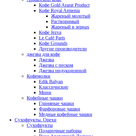
Кофе Gold Ararat Product
Кофе Royal Armenia
Жареный молотый
Растворимый
Жареный в зернах
Кофе Jezva
Le Café Paris
Кофе Grounds
Другие производители
джезва для кофе
Джезва
Джезва с песком
Джезва индукционной
Кофемолки
Edik Balyan
Классичиские
Мини
Кофейные чашки
Глиняные чашки
Фарфоровые чашки
Медные кофейные чашки
Сухофрукты. Орехи
Сухофрукты
Подарочные наборы