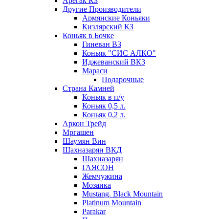
Арегак КЗ
Другие Производители
Армянские Коньяки
Кизлярский КЗ
Коньяк в Бочке
Гиневан ВЗ
Коньяк "СИС АЛКО"
Иджеванский ВКЗ
Мараси
Подарочные
Страна Камней
Коньяк в п/у
Коньяк 0,5 л.
Коньяк 0,2 л.
Аркон Трейд
Мргашен
Шаумян Вин
Шахназарян ВКД
Шахназарян
ГАЯСОН
Жемчужина
Мозаика
Mustang. Black Mountain
Platinum Mountain
Parakar