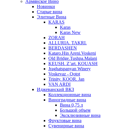
Армянское Вино
Новинки
Старые вина
Элитные Вина
KARAS
Karas
Karas New
ZORAH
ALLURIA. TAKRI.
BERDASHEN
Kataro.Hin Areni.Voskeni
Old Bridge.Tushpa.Malani
KEUSH. Z’art. KOUASH
Jraghatspanyan Winery
Voskevaz - Qotot
Trinity. KOOR. Jan
VAN ARDI
Иджеванский ВКЗ
Коллекционные вина
Виноградные вина
Вина 0,75 л
Большой объем
Эксклюзивные вина
Фруктовые вина
Cувенирные вина