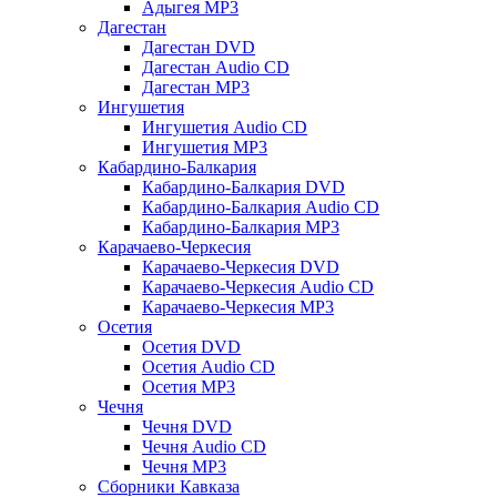
Адыгея MP3
Дагестан
Дагестан DVD
Дагестан Audio CD
Дагестан MP3
Ингушетия
Ингушетия Audio CD
Ингушетия MP3
Кабардино-Балкария
Кабардино-Балкария DVD
Кабардино-Балкария Audio CD
Кабардино-Балкария MP3
Карачаево-Черкесия
Карачаево-Черкесия DVD
Карачаево-Черкесия Audio CD
Карачаево-Черкесия MP3
Осетия
Осетия DVD
Осетия Audio CD
Осетия MP3
Чечня
Чечня DVD
Чечня Audio CD
Чечня MP3
Сборники Кавказа