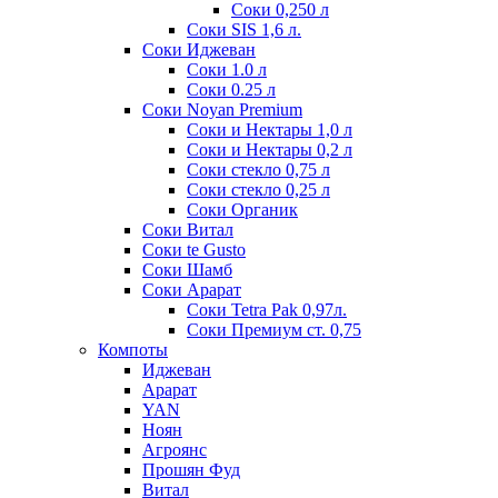
Соки 0,250 л
Соки SIS 1,6 л.
Соки Иджеван
Соки 1.0 л
Соки 0.25 л
Соки Noyan Premium
Соки и Нектары 1,0 л
Соки и Нектары 0,2 л
Соки стекло 0,75 л
Соки стекло 0,25 л
Соки Органик
Соки Витал
Соки te Gusto
Соки Шамб
Соки Арарат
Соки Tetra Pak 0,97л.
Соки Премиум ст. 0,75
Компоты
Иджеван
Арарат
YAN
Ноян
Агроянс
Прошян Фуд
Витал