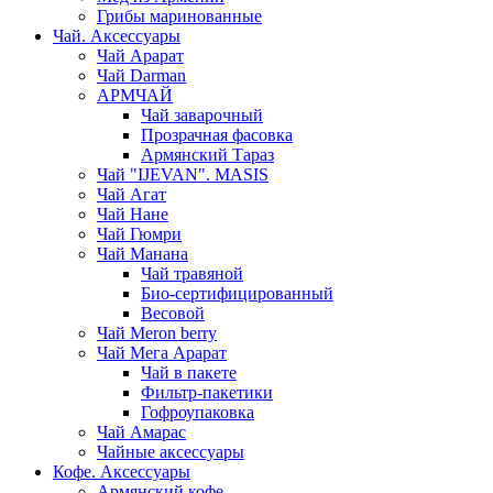
Грибы маринованные
Чай. Аксессуары
Чай Арарат
Чай Darman
АРМЧАЙ
Чай заварочный
Прозрачная фасовка
Армянский Тараз
Чай "IJEVAN". MASIS
Чай Агат
Чай Нане
Чай Гюмри
Чай Манана
Чай травяной
Био-сертифицированный
Весовой
Чай Meron berry
Чай Мега Арарат
Чай в пакете
Фильтр-пакетики
Гофроупаковка
Чай Амарас
Чайные аксессуары
Кофе. Аксессуары
Армянский кофе