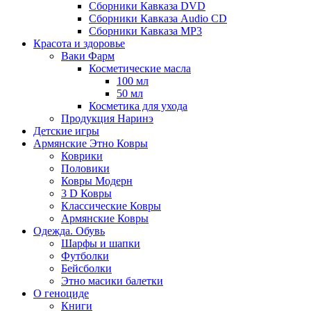
Сборники Кавказа DVD
Сборники Кавказа Audio CD
Сборники Кавказа MP3
Красота и здоровье
Ваки Фарм
Косметические масла
100 мл
50 мл
Косметика для ухода
Продукция Наринэ
Детские игры
Армянские Этно Ковры
Коврики
Половики
Ковры Модерн
3 D Ковры
Классические Ковры
Армянские Ковры
Одежда. Обувь
Шарфы и шапки
Футболки
Бейсболки
Этно масики балетки
О геноциде
Книги