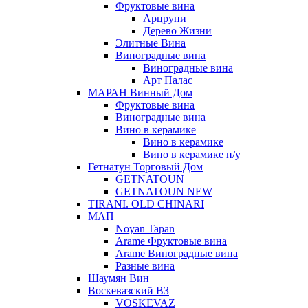
Фруктовые вина
Арцруни
Дерево Жизни
Элитные Вина
Виноградные вина
Виноградные вина
Арт Палас
МАРАН Винный Дом
Фруктовые вина
Виноградные вина
Вино в керамике
Вино в керамике
Вино в керамике п/у
Гетнатун Торговый Дом
GETNATOUN
GETNATOUN NEW
TIRANI. OLD CHINARI
МАП
Noyan Tapan
Arame Фруктовые вина
Arame Виноградные вина
Разные вина
Шаумян Вин
Воскевазский ВЗ
VOSKEVAZ