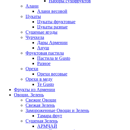
Наборы сухофруктов
Алани
Алани весовой
Цукаты
Цукаты фруктовые
Цукаты разные
Сушеные ягоды
Чурчхела
Дары Армении
Ануш
Фруктовая пастила
Пастила te Gusto
Разное
Орехи
Орехи весовые
Орехи в меду
Te Gusto
Фрукты из Армении
Овощи. Зелень
Свежие Овощи
Свежая Зелень
Замороженные Овощи и Зелень
Тамара фрут
Сушеная Зелень
АРМЧАЙ