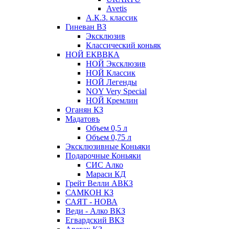
Avetis
А.К.З. классик
Гиневан ВЗ
Эксклюзив
Классический коньяк
НОЙ ЕКВВКА
НОЙ Эксклюзив
НОЙ Классик
НОЙ Легенды
NOY Very Speсial
НОЙ Кремлин
Оганян КЗ
Мадатовъ
Объем 0,5 л
Объем 0,75 л
Эксклюзивные Коньяки
Подарочные Коньяки
СИС Алко
Мараси КД
Грейт Велли АВКЗ
САМКОН КЗ
САЯТ - НОВА
Веди - Алко ВКЗ
Егвардский ВКЗ