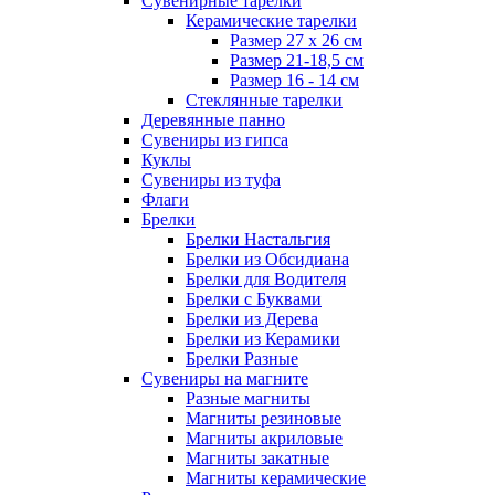
Сувенирные тарелки
Керамические тарелки
Размер 27 х 26 см
Размер 21-18,5 см
Размер 16 - 14 см
Стеклянные тарелки
Деревянные панно
Сувениры из гипса
Куклы
Сувениры из туфа
Флаги
Брелки
Брелки Настальгия
Брелки из Обсидиана
Брелки для Водителя
Брелки с Буквами
Брелки из Дерева
Брелки из Керамики
Брелки Разные
Сувениры на магните
Разные магниты
Магниты резиновые
Магниты акриловые
Магниты закатные
Магниты керамические