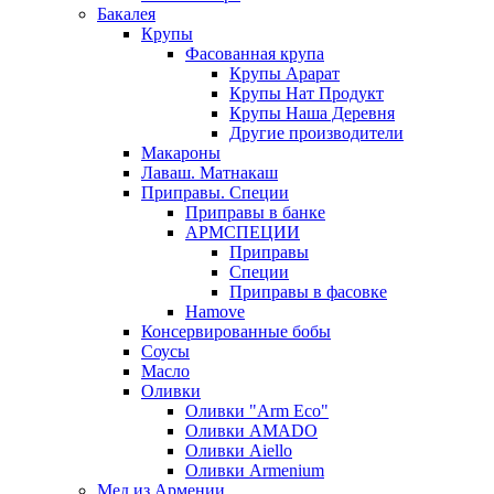
Бакалея
Крупы
Фасованная крупа
Крупы Арарат
Крупы Нат Продукт
Крупы Наша Деревня
Другие производители
Макароны
Лаваш. Матнакаш
Приправы. Специи
Приправы в банке
АРМСПЕЦИИ
Приправы
Специи
Приправы в фасовке
Hamove
Консервированные бобы
Соусы
Масло
Оливки
Оливки "Arm Eco"
Оливки AMADO
Оливки Aiello
Оливки Armenium
Мед из Армении