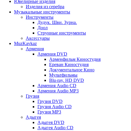
Ювелирные изделия
Изделия из серебра
Музыкальные инструменты
Инструменты
Дудук. Шви. Зурна.
Доол
Струнные инструменты
Аксессуары
MuzKavkaz
Армения
Армения DVD
Арменфильм Киностудия
Ереван Киностудия
Документальное Кино
Мультфильмы
Blu-ray. HD DVD
Армения Audio CD
Армения Audio MP3
Грузия
Грузия DVD
Грузия Audio CD
Грузия MP3
Адыгея
Адыгея DVD
Адыгея Audio CD