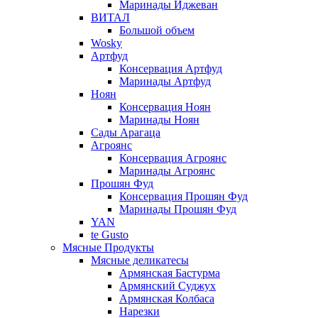
Маринады Иджеван
ВИТАЛ
Большой объем
Wosky
Артфуд
Консервация Артфуд
Маринады Артфуд
Ноян
Консервация Ноян
Маринады Ноян
Сады Арагаца
Агроянс
Консервация Агроянс
Маринады Агроянс
Прошян Фуд
Консервация Прошян Фуд
Маринады Прошян Фуд
YAN
te Gusto
Мясные Продукты
Мясные деликатесы
Армянская Бастурма
Армянский Суджух
Армянская Колбаса
Нарезки