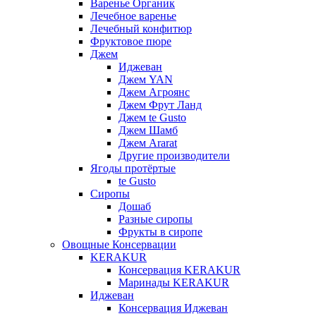
Варенье Органик
Лечебное варенье
Лечебный конфитюр
Фруктовое пюре
Джем
Иджеван
Джем YAN
Джем Агроянс
Джем Фрут Ланд
Джем te Gusto
Джем Шамб
Джем Ararat
Другие производители
Ягоды протёртые
te Gusto
Сиропы
Дошаб
Разные сиропы
Фрукты в сиропе
Овощные Консервации
KERAKUR
Консервация KERAKUR
Маринады KERAKUR
Иджеван
Консервация Иджеван