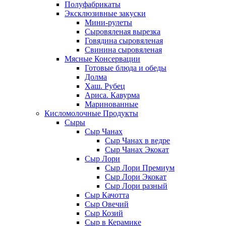
Полуфабрикаты
Эксклюзивные закуски
Мини-рулеты
Сыровяленая вырезка
Говядина сыровяленая
Свинина сыровяленая
Мясные Консервации
Готовые блюда и обеды
Долма
Хаш. Рубец
Ариса. Кавурма
Маринованные
Кисломолочные Продукты
Сыры
Сыр Чанах
Сыр Чанах в ведре
Сыр Чанах Экокат
Сыр Лори
Сыр Лори Премиум
Сыр Лори Экокат
Сыр Лори разный
Сыр Качотта
Сыр Овечий
Сыр Козий
Сыр в Керамике