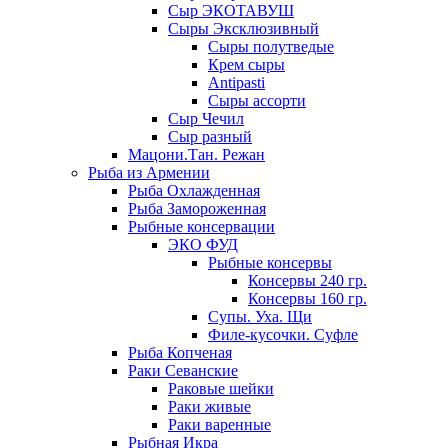
Сыр ЭКОТАВУШ
Сыры Эксклюзивный
Сыры полутведые
Крем сыры
Antipasti
Сыры ассорти
Сыр Чечил
Сыр разный
Мацони.Тан. Режан
Рыба из Армении
Рыба Охлажденная
Рыба Замороженная
Рыбные консервации
ЭКО ФУД
Рыбные консервы
Консервы 240 гр.
Консервы 160 гр.
Супы. Уха. Щи
Филе-кусочки. Суфле
Рыба Копченая
Раки Севанские
Раковые шейки
Раки живые
Раки варенные
Рыбная Икра