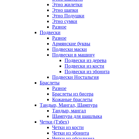
Этно жилетки
Этно шапки
Этно Подушки
Этно сумки
Разное
Подвески
Разное
Армянские буквы
Подвески маски
Подвески в машину
Подвески из дерева
Подвески из кости
Подвески из эбонита
Подвески Ностальгия
Браслеты
Разное
Браслеты из бисера
Кожаные браслеты
Тандыр, Мангал, Шампура
Тандыр, мангал
Шампура для шашлыка
Четки (Тзбех)
Четки из кости
Четки из эбонита
Четки из обсидиана