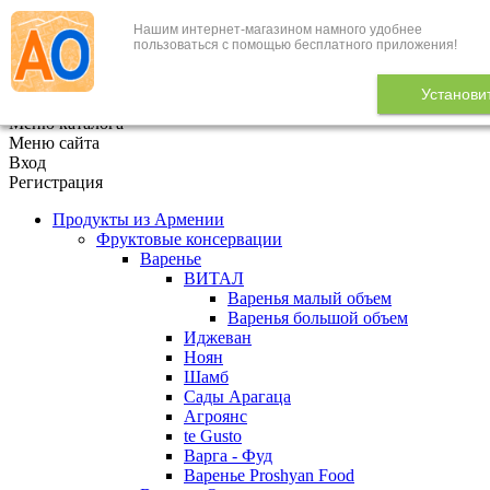
Нашим интернет-магазином намного удобнее
+7 (495) 646-888-1
пользоваться с помощью бесплатного приложения!
В корзине
0
товаров
Установи
x
Меню каталога
Меню сайта
Вход
Регистрация
Продукты из Армении
Фруктовые консервации
Варенье
ВИТАЛ
Варенья малый объем
Варенья большой объем
Иджеван
Ноян
Шамб
Сады Арагаца
Агроянс
te Gusto
Варга - Фуд
Варенье Proshyan Food