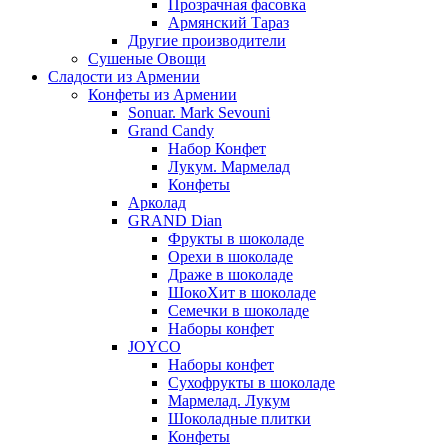
Прозрачная фасовка
Армянский Тараз
Другие производители
Сушеные Овощи
Сладости из Армении
Конфеты из Армении
Sonuar. Mark Sevouni
Grand Candy
Набор Конфет
Лукум. Мармелад
Конфеты
Арколад
GRAND Dian
Фрукты в шоколаде
Орехи в шоколаде
Драже в шоколаде
ШокоХит в шоколаде
Семечки в шоколаде
Наборы конфет
JOYCO
Наборы конфет
Сухофрукты в шоколаде
Мармелад. Лукум
Шоколадные плитки
Конфеты