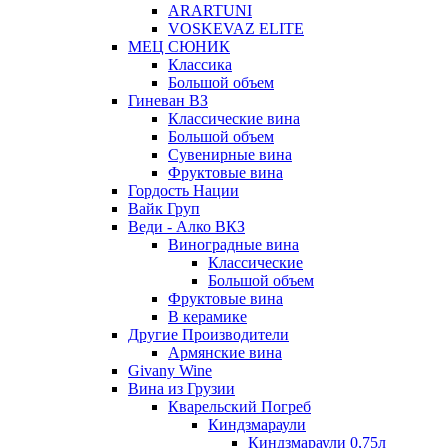
ARARTUNI
VOSKEVAZ ELITE
МЕЦ СЮНИК
Классика
Большой объем
Гиневан ВЗ
Классические вина
Большой объем
Сувенирные вина
Фруктовые вина
Гордость Нации
Вайк Груп
Веди - Алко ВКЗ
Виноградные вина
Классические
Большой объем
Фруктовые вина
В керамике
Другие Производители
Армянские вина
Givany Wine
Вина из Грузии
Кварельский Погреб
Киндзмараули
Киндзмараули 0,75л