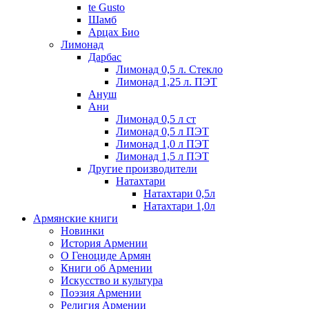
te Gusto
Шамб
Арцах Био
Лимонад
Дарбас
Лимонад 0,5 л. Стекло
Лимонад 1,25 л. ПЭТ
Ануш
Ани
Лимонад 0,5 л ст
Лимонад 0,5 л ПЭТ
Лимонад 1,0 л ПЭТ
Лимонад 1,5 л ПЭТ
Другие производители
Натахтари
Натахтари 0,5л
Натахтари 1,0л
Армянские книги
Новинки
История Армении
О Геноциде Армян
Книги об Армении
Иcкусство и культура
Поэзия Армении
Религия Армении