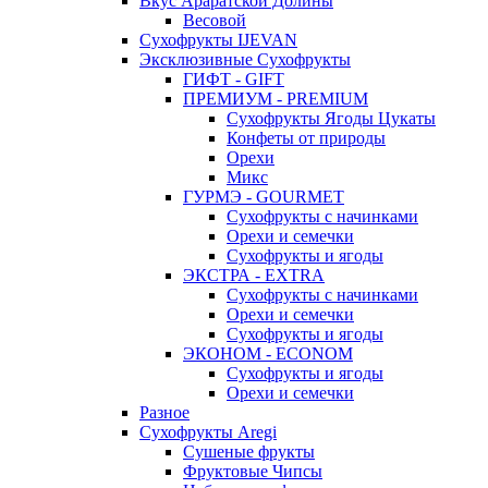
Вкус Араратской Долины
Весовой
Сухофрукты IJEVAN
Эксклюзивные Сухофрукты
ГИФТ - GIFT
ПРЕМИУМ - PREMIUM
Сухофрукты Ягоды Цукаты
Конфеты от природы
Орехи
Микс
ГУРМЭ - GOURMET
Сухофрукты с начинками
Орехи и семечки
Сухофрукты и ягоды
ЭКСТРА - EXTRA
Сухофрукты с начинками
Орехи и семечки
Сухофрукты и ягоды
ЭКОНОМ - ECONOM
Сухофрукты и ягоды
Орехи и семечки
Разное
Сухофрукты Aregi
Сушеные фрукты
Фруктовые Чипсы