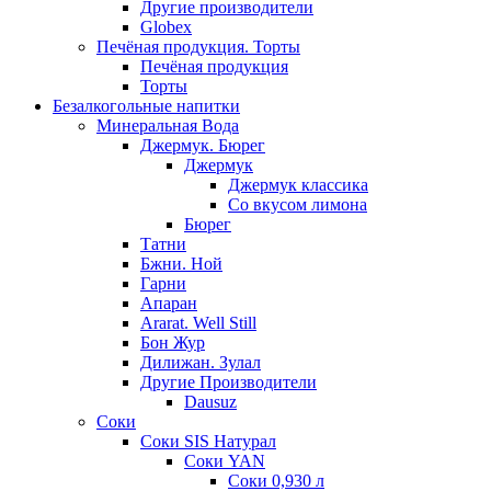
Другие производители
Globex
Печёная продукция. Торты
Печёная продукция
Торты
Безалкогольные напитки
Минеральная Вода
Джермук. Бюрег
Джермук
Джермук классика
Со вкусом лимона
Бюрег
Татни
Бжни. Ной
Гарни
Апаран
Ararat. Well Still
Бон Жур
Дилижан. Зулал
Другие Производители
Dausuz
Соки
Соки SIS Натурал
Соки YAN
Соки 0,930 л