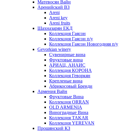
Матевосян Вайн
Аренийский ВЗ
Areni
Areni key
Areni fruits
Шахназарян ЕКД
Коллекция Гаясон
Коллекция Гаясон п/у
Коллекция Гаясон Новогодняя п/у
Gevorkian winery
Сувенирные вина
Фруктовые вина
АРИАЦ. АНАИС
Коллекция КОРОНА
Коллекция Геворкян
Крепленые вина
Абрикосовый Бренди
Армения Вайн
Фруктовые Вина
Коллекция ORRAN
OLD ARMENIA
Виноградные Вина
Коллекция TAKAR
Коллекция YEREVAN
Прошянский КЗ