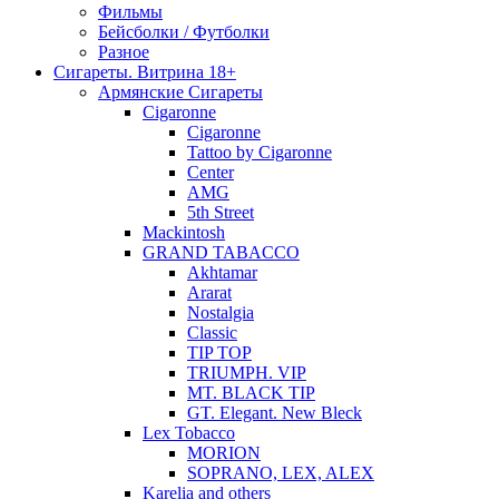
Фильмы
Бейсболки / Футболки
Разное
Сигареты. Витрина 18+
Армянские Сигареты
Cigaronne
Cigaronne
Tattoo by Cigaronne
Center
AMG
5th Street
Mackintosh
GRAND TABACCO
Akhtamar
Ararat
Nostalgia
Classic
TIP TOP
TRIUMPH. VIP
MT. BLACK TIP
GT. Elegant. New Bleck
Lex Tobacco
MORION
SOPRANO, LEX, ALEX
Karelia and others