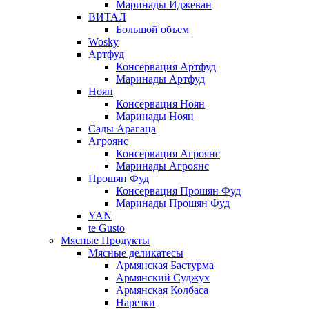
Маринады Иджеван
ВИТАЛ
Большой объем
Wosky
Артфуд
Консервация Артфуд
Маринады Артфуд
Ноян
Консервация Ноян
Маринады Ноян
Сады Арагаца
Агроянс
Консервация Агроянс
Маринады Агроянс
Прошян Фуд
Консервация Прошян Фуд
Маринады Прошян Фуд
YAN
te Gusto
Мясные Продукты
Мясные деликатесы
Армянская Бастурма
Армянский Суджух
Армянская Колбаса
Нарезки