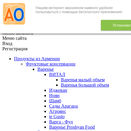
Нашим интернет-магазином намного удобнее
+7 (495) 646-888-1
пользоваться с помощью бесплатного приложения!
В корзине
0
товаров
Установи
x
Меню каталога
Меню сайта
Вход
Регистрация
Продукты из Армении
Фруктовые консервации
Варенье
ВИТАЛ
Варенья малый объем
Варенья большой объем
Иджеван
Ноян
Шамб
Сады Арагаца
Агроянс
te Gusto
Варга - Фуд
Варенье Proshyan Food