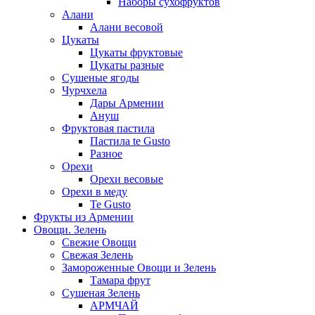
Наборы сухофруктов
Алани
Алани весовой
Цукаты
Цукаты фруктовые
Цукаты разные
Сушеные ягоды
Чурчхела
Дары Армении
Ануш
Фруктовая пастила
Пастила te Gusto
Разное
Орехи
Орехи весовые
Орехи в меду
Te Gusto
Фрукты из Армении
Овощи. Зелень
Свежие Овощи
Свежая Зелень
Замороженные Овощи и Зелень
Тамара фрут
Сушеная Зелень
АРМЧАЙ