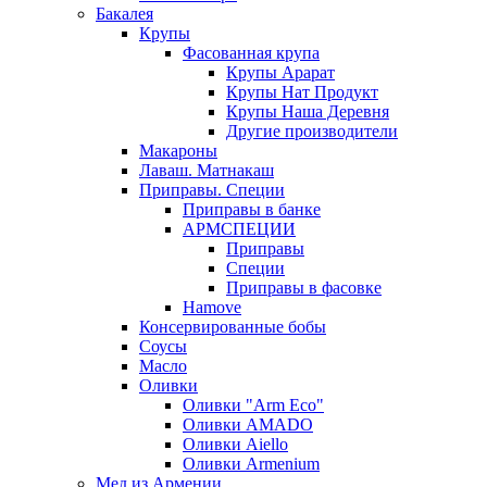
Бакалея
Крупы
Фасованная крупа
Крупы Арарат
Крупы Нат Продукт
Крупы Наша Деревня
Другие производители
Макароны
Лаваш. Матнакаш
Приправы. Специи
Приправы в банке
АРМСПЕЦИИ
Приправы
Специи
Приправы в фасовке
Hamove
Консервированные бобы
Соусы
Масло
Оливки
Оливки "Arm Eco"
Оливки AMADO
Оливки Aiello
Оливки Armenium
Мед из Армении