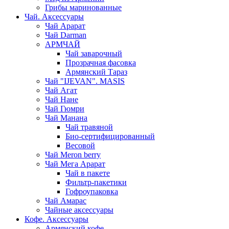
Грибы маринованные
Чай. Аксессуары
Чай Арарат
Чай Darman
АРМЧАЙ
Чай заварочный
Прозрачная фасовка
Армянский Тараз
Чай "IJEVAN". MASIS
Чай Агат
Чай Нане
Чай Гюмри
Чай Манана
Чай травяной
Био-сертифицированный
Весовой
Чай Meron berry
Чай Мега Арарат
Чай в пакете
Фильтр-пакетики
Гофроупаковка
Чай Амарас
Чайные аксессуары
Кофе. Аксессуары
Армянский кофе