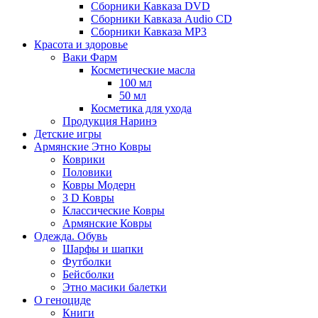
Сборники Кавказа DVD
Сборники Кавказа Audio CD
Сборники Кавказа MP3
Красота и здоровье
Ваки Фарм
Косметические масла
100 мл
50 мл
Косметика для ухода
Продукция Наринэ
Детские игры
Армянские Этно Ковры
Коврики
Половики
Ковры Модерн
3 D Ковры
Классические Ковры
Армянские Ковры
Одежда. Обувь
Шарфы и шапки
Футболки
Бейсболки
Этно масики балетки
О геноциде
Книги