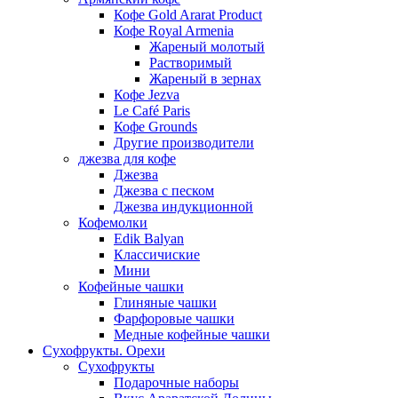
Кофе Gold Ararat Product
Кофе Royal Armenia
Жареный молотый
Растворимый
Жареный в зернах
Кофе Jezva
Le Café Paris
Кофе Grounds
Другие производители
джезва для кофе
Джезва
Джезва с песком
Джезва индукционной
Кофемолки
Edik Balyan
Классичиские
Мини
Кофейные чашки
Глиняные чашки
Фарфоровые чашки
Медные кофейные чашки
Сухофрукты. Орехи
Сухофрукты
Подарочные наборы