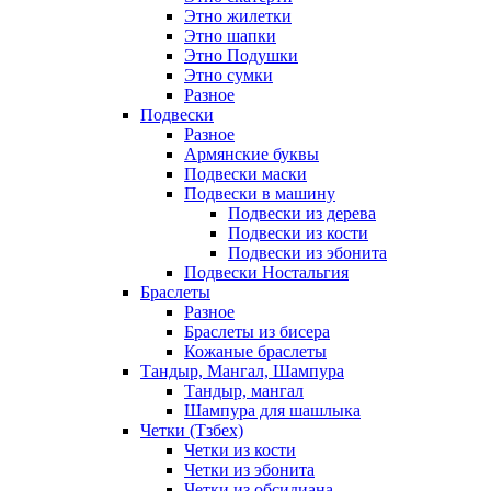
Этно жилетки
Этно шапки
Этно Подушки
Этно сумки
Разное
Подвески
Разное
Армянские буквы
Подвески маски
Подвески в машину
Подвески из дерева
Подвески из кости
Подвески из эбонита
Подвески Ностальгия
Браслеты
Разное
Браслеты из бисера
Кожаные браслеты
Тандыр, Мангал, Шампура
Тандыр, мангал
Шампура для шашлыка
Четки (Тзбех)
Четки из кости
Четки из эбонита
Четки из обсидиана