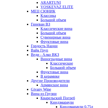
ARARTUNI
VOSKEVAZ ELITE
МЕЦ СЮНИК
Классика
Большой объем
Гиневан ВЗ
Классические вина
Большой объем
Сувенирные вина
Фруктовые вина
Гордость Нации
Вайк Груп
Веди - Алко ВКЗ
Виноградные вина
Классические
Большой объем
Фруктовые вина
В керамике
Другие Производители
Армянские вина
Givany Wine
Вина из Грузии
Кварельский Погреб
Киндзмараули
Киндзмараули 0,75л