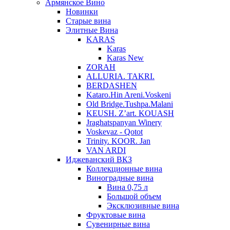
Армянское Вино
Новинки
Старые вина
Элитные Вина
KARAS
Karas
Karas New
ZORAH
ALLURIA. TAKRI.
BERDASHEN
Kataro.Hin Areni.Voskeni
Old Bridge.Tushpa.Malani
KEUSH. Z’art. KOUASH
Jraghatspanyan Winery
Voskevaz - Qotot
Trinity. KOOR. Jan
VAN ARDI
Иджеванский ВКЗ
Коллекционные вина
Виноградные вина
Вина 0,75 л
Большой объем
Эксклюзивные вина
Фруктовые вина
Cувенирные вина