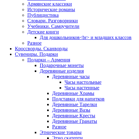
Армянские классики
Исторические романы
Публицистика
Словари. Разговорники
Учебники. Самоучители
Детские книги
Для дошкольников<br> и младших классов
Разное
Кроссворды. Сканворды
Сувениры. Подарки
Подарки – Армения
Подарочные монеты
Деревянные изделия
Деревянные часы
Часы настольные
Часы настенные
Деревянные Храмы
Подставки для напитков
Деревянные Тарелки
Деревянные Вазы
Деревянные Кресты
Деревянные Гранаты
Разное
Этнические товары
Этно скатерти