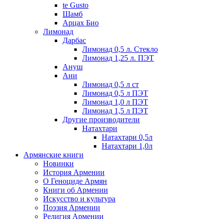
te Gusto
Шамб
Арцах Био
Лимонад
Дарбас
Лимонад 0,5 л. Стекло
Лимонад 1,25 л. ПЭТ
Ануш
Ани
Лимонад 0,5 л ст
Лимонад 0,5 л ПЭТ
Лимонад 1,0 л ПЭТ
Лимонад 1,5 л ПЭТ
Другие производители
Натахтари
Натахтари 0,5л
Натахтари 1,0л
Армянские книги
Новинки
История Армении
О Геноциде Армян
Книги об Армении
Иcкусство и культура
Поэзия Армении
Религия Армении