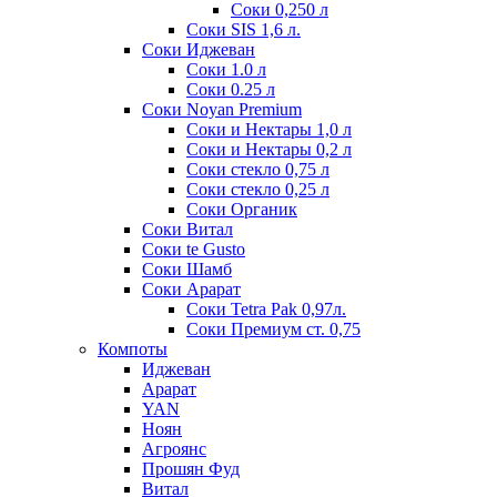
Соки 0,250 л
Соки SIS 1,6 л.
Соки Иджеван
Соки 1.0 л
Соки 0.25 л
Соки Noyan Premium
Соки и Нектары 1,0 л
Соки и Нектары 0,2 л
Соки стекло 0,75 л
Соки стекло 0,25 л
Соки Органик
Соки Витал
Соки te Gusto
Соки Шамб
Соки Арарат
Соки Tetra Pak 0,97л.
Соки Премиум ст. 0,75
Компоты
Иджеван
Арарат
YAN
Ноян
Агроянс
Прошян Фуд
Витал