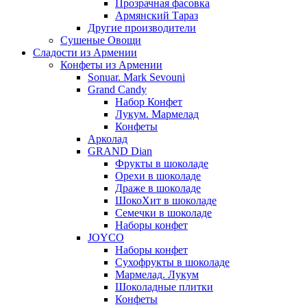
Прозрачная фасовка
Армянский Тараз
Другие производители
Сушеные Овощи
Сладости из Армении
Конфеты из Армении
Sonuar. Mark Sevouni
Grand Candy
Набор Конфет
Лукум. Мармелад
Конфеты
Арколад
GRAND Dian
Фрукты в шоколаде
Орехи в шоколаде
Драже в шоколаде
ШокоХит в шоколаде
Семечки в шоколаде
Наборы конфет
JOYCO
Наборы конфет
Сухофрукты в шоколаде
Мармелад. Лукум
Шоколадные плитки
Конфеты