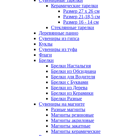
Сувенирные тарелки
Керамические тарелки
Размер 27 х 26 см
Размер 21-18,5 см
Размер 16 - 14 см
Стеклянные тарелки
Деревянные панно
Сувениры из гипса
Куклы
Сувениры из туфа
Флаги
Брелки
Брелки Настальгия
Брелки из Обсидиана
Брелки для Водителя
Брелки с Буквами
Брелки из Дерева
Брелки из Керамики
Брелки Разные
Сувениры на магните
Разные магниты
Магниты резиновые
Магниты акриловые
Магниты закатные
Магниты керамические