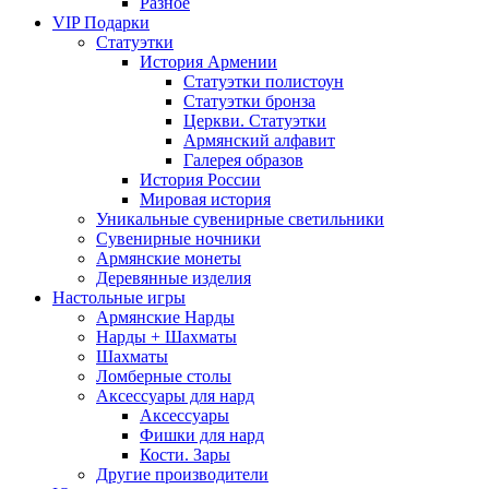
Разное
VIP Подарки
Статуэтки
История Армении
Статуэтки полистоун
Статуэтки бронза
Церкви. Статуэтки
Армянский алфавит
Галерея образов
История России
Мировая история
Уникальные сувенирные светильники
Сувенирные ночники
Армянские монеты
Деревянные изделия
Настольные игры
Армянские Нарды
Нарды + Шахматы
Шахматы
Ломберные столы
Аксессуары для нард
Аксессуары
Фишки для нард
Кости. Зары
Другие производители