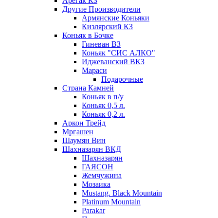
Арегак КЗ
Другие Производители
Армянские Коньяки
Кизлярский КЗ
Коньяк в Бочке
Гиневан ВЗ
Коньяк "СИС АЛКО"
Иджеванский ВКЗ
Мараси
Подарочные
Страна Камней
Коньяк в п/у
Коньяк 0,5 л.
Коньяк 0,2 л.
Аркон Трейд
Мргашен
Шаумян Вин
Шахназарян ВКД
Шахназарян
ГАЯСОН
Жемчужина
Мозаика
Mustang. Black Mountain
Platinum Mountain
Parakar