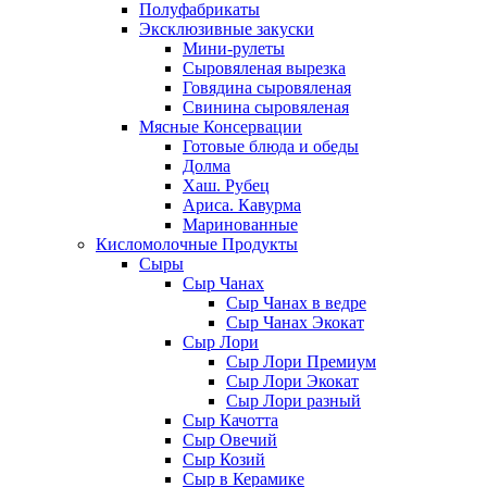
Полуфабрикаты
Эксклюзивные закуски
Мини-рулеты
Сыровяленая вырезка
Говядина сыровяленая
Свинина сыровяленая
Мясные Консервации
Готовые блюда и обеды
Долма
Хаш. Рубец
Ариса. Кавурма
Маринованные
Кисломолочные Продукты
Сыры
Сыр Чанах
Сыр Чанах в ведре
Сыр Чанах Экокат
Сыр Лори
Сыр Лори Премиум
Сыр Лори Экокат
Сыр Лори разный
Сыр Качотта
Сыр Овечий
Сыр Козий
Сыр в Керамике