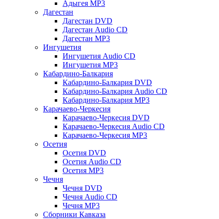
Адыгея MP3
Дагестан
Дагестан DVD
Дагестан Audio CD
Дагестан MP3
Ингушетия
Ингушетия Audio CD
Ингушетия MP3
Кабардино-Балкария
Кабардино-Балкария DVD
Кабардино-Балкария Audio CD
Кабардино-Балкария MP3
Карачаево-Черкесия
Карачаево-Черкесия DVD
Карачаево-Черкесия Audio CD
Карачаево-Черкесия MP3
Осетия
Осетия DVD
Осетия Audio CD
Осетия MP3
Чечня
Чечня DVD
Чечня Audio CD
Чечня MP3
Сборники Кавказа