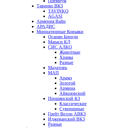
Премиум
Тавинко ВКЗ
TAVINKO
AGASI
Армения Вайн
АРАДИС
Миниатюрные Коньяки
Оганян Бренди
Мараси КД
СИС АЛКО
Животные
Храмы
Разные
Мадатовъ
МАП
Арамэ
Золотой
Армина
Айвазовский
Прошянский КЗ
Классические
Сувенирные
Грейт Велли АВКЗ
Иджеванский ВКЗ
Разные