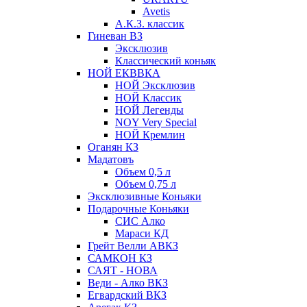
Avetis
А.К.З. классик
Гиневан ВЗ
Эксклюзив
Классический коньяк
НОЙ ЕКВВКА
НОЙ Эксклюзив
НОЙ Классик
НОЙ Легенды
NOY Very Speсial
НОЙ Кремлин
Оганян КЗ
Мадатовъ
Объем 0,5 л
Объем 0,75 л
Эксклюзивные Коньяки
Подарочные Коньяки
СИС Алко
Мараси КД
Грейт Велли АВКЗ
САМКОН КЗ
САЯТ - НОВА
Веди - Алко ВКЗ
Егвардский ВКЗ