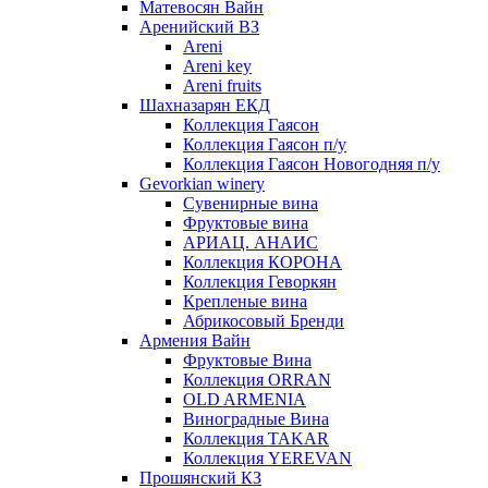
Матевосян Вайн
Аренийский ВЗ
Areni
Areni key
Areni fruits
Шахназарян ЕКД
Коллекция Гаясон
Коллекция Гаясон п/у
Коллекция Гаясон Новогодняя п/у
Gevorkian winery
Сувенирные вина
Фруктовые вина
АРИАЦ. АНАИС
Коллекция КОРОНА
Коллекция Геворкян
Крепленые вина
Абрикосовый Бренди
Армения Вайн
Фруктовые Вина
Коллекция ORRAN
OLD ARMENIA
Виноградные Вина
Коллекция TAKAR
Коллекция YEREVAN
Прошянский КЗ