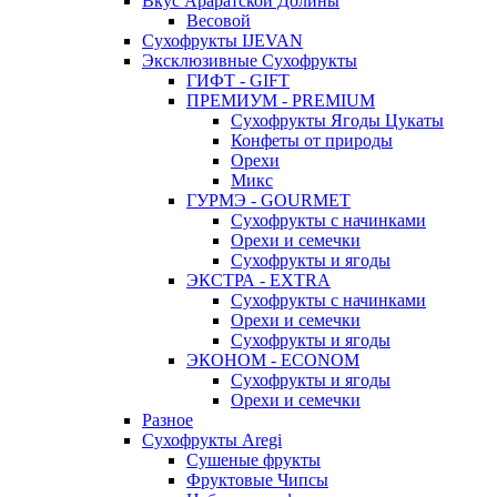
Вкус Араратской Долины
Весовой
Сухофрукты IJEVAN
Эксклюзивные Сухофрукты
ГИФТ - GIFT
ПРЕМИУМ - PREMIUM
Сухофрукты Ягоды Цукаты
Конфеты от природы
Орехи
Микс
ГУРМЭ - GOURMET
Сухофрукты с начинками
Орехи и семечки
Сухофрукты и ягоды
ЭКСТРА - EXTRA
Сухофрукты с начинками
Орехи и семечки
Сухофрукты и ягоды
ЭКОНОМ - ECONOM
Сухофрукты и ягоды
Орехи и семечки
Разное
Сухофрукты Aregi
Сушеные фрукты
Фруктовые Чипсы