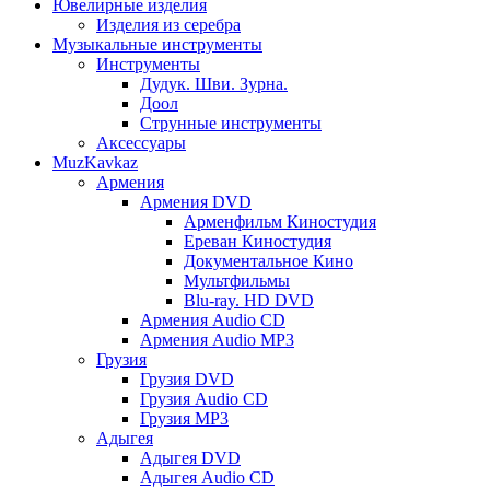
Ювелирные изделия
Изделия из серебра
Музыкальные инструменты
Инструменты
Дудук. Шви. Зурна.
Доол
Струнные инструменты
Аксессуары
MuzKavkaz
Армения
Армения DVD
Арменфильм Киностудия
Ереван Киностудия
Документальное Кино
Мультфильмы
Blu-ray. HD DVD
Армения Audio CD
Армения Audio MP3
Грузия
Грузия DVD
Грузия Audio CD
Грузия MP3
Адыгея
Адыгея DVD
Адыгея Audio CD