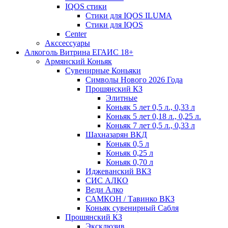
IQOS стики
Стики для IQOS ILUMA
Стики для IQOS
Сenter
Акссессуары
Алкоголь Витрина ЕГАИС 18+
Армянский Коньяк
Сувенирные Коньяки
Символы Нового 2026 Года
Прошянский КЗ
Элитные
Коньяк 5 лет 0,5 л., 0,33 л
Коньяк 5 лет 0,18 л., 0,25 л.
Коньяк 7 лет 0,5 л., 0,33 л
Шахназарян ВКД
Коньяк 0,5 л
Коньяк 0,25 л
Коньяк 0,70 л
Иджеванский ВКЗ
СИС АЛКО
Веди Алко
САМКОН / Тавинко ВКЗ
Коньяк сувенирный Сабля
Прошянский КЗ
Эксклюзив