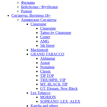
Фильмы
Бейсболки / Футболки
Разное
Сигареты. Витрина 18+
Армянские Сигареты
Cigaronne
Cigaronne
Tattoo by Cigaronne
Center
AMG
5th Street
Mackintosh
GRAND TABACCO
Akhtamar
Ararat
Nostalgia
Classic
TIP TOP
TRIUMPH. VIP
MT. BLACK TIP
GT. Elegant. New Bleck
Lex Tobacco
MORION
SOPRANO, LEX, ALEX
Karelia and others