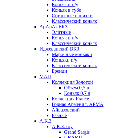
Коньяк в п/у
Коньяк в тубе
Спиртные напитки
Классический коньяк
АрАрАт ЕКЗ
Элитные
Коньяк в п/у
Классический коньяк
Иджеванский ВКЗ
Марочные коньяки
Коньяки п/у
Классический коньяк
Бренди
МАП
Коллекция Золотой
Объем 0,5 л
Коньяк 0,7 л
Коллекция France
Горная Армения. АРМА
Айвазовский
Разные
А.К.З.
А.К.З. п/у
Grand Sargis
URARTU