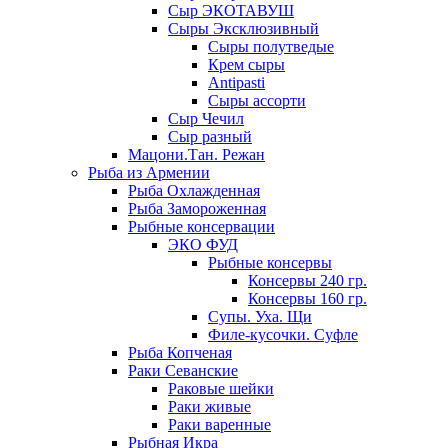
Сыр ЭКОТАВУШ
Сыры Эксклюзивный
Сыры полутведые
Крем сыры
Antipasti
Сыры ассорти
Сыр Чечил
Сыр разный
Мацони.Тан. Режан
Рыба из Армении
Рыба Охлажденная
Рыба Замороженная
Рыбные консервации
ЭКО ФУД
Рыбные консервы
Консервы 240 гр.
Консервы 160 гр.
Супы. Уха. Щи
Филе-кусочки. Суфле
Рыба Копченая
Раки Севанские
Раковые шейки
Раки живые
Раки варенные
Рыбная Икра