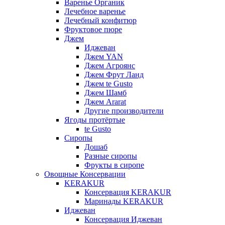
Варенье Органик
Лечебное варенье
Лечебный конфитюр
Фруктовое пюре
Джем
Иджеван
Джем YAN
Джем Агроянс
Джем Фрут Ланд
Джем te Gusto
Джем Шамб
Джем Ararat
Другие производители
Ягоды протёртые
te Gusto
Сиропы
Дошаб
Разные сиропы
Фрукты в сиропе
Овощные Консервации
KERAKUR
Консервация KERAKUR
Маринады KERAKUR
Иджеван
Консервация Иджеван