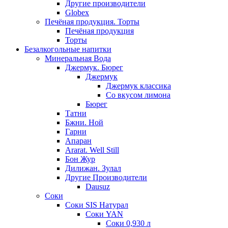
Другие производители
Globex
Печёная продукция. Торты
Печёная продукция
Торты
Безалкогольные напитки
Минеральная Вода
Джермук. Бюрег
Джермук
Джермук классика
Со вкусом лимона
Бюрег
Татни
Бжни. Ной
Гарни
Апаран
Ararat. Well Still
Бон Жур
Дилижан. Зулал
Другие Производители
Dausuz
Соки
Соки SIS Натурал
Соки YAN
Соки 0,930 л