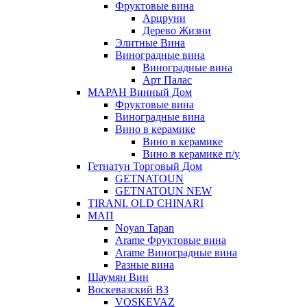
Фруктовые вина
Арцруни
Дерево Жизни
Элитные Вина
Виноградные вина
Виноградные вина
Арт Палас
МАРАН Винный Дом
Фруктовые вина
Виноградные вина
Вино в керамике
Вино в керамике
Вино в керамике п/у
Гетнатун Торговый Дом
GETNATOUN
GETNATOUN NEW
TIRANI. OLD CHINARI
МАП
Noyan Tapan
Arame Фруктовые вина
Arame Виноградные вина
Разные вина
Шаумян Вин
Воскевазский ВЗ
VOSKEVAZ