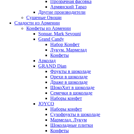
Прозрачная фасовка
Армянский Тараз
Другие производители
Сушеные Овощи
Сладости из Армении
Конфеты из Армении
Sonuar. Mark Sevouni
Grand Candy
Набор Конфет
Лукум. Мармелад
Конфеты
Арколад
GRAND Dian
Фрукты в шоколаде
Орехи в шоколаде
Драже в шоколаде
ШокоХит в шоколаде
Семечки в шоколаде
Наборы конфет
JOYCO
Наборы конфет
Сухофрукты в шоколаде
Мармелад. Лукум
Шоколадные плитки
Конфеты