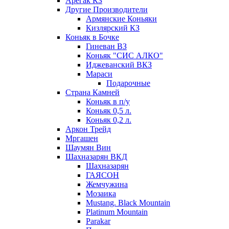
Арегак КЗ
Другие Производители
Армянские Коньяки
Кизлярский КЗ
Коньяк в Бочке
Гиневан ВЗ
Коньяк "СИС АЛКО"
Иджеванский ВКЗ
Мараси
Подарочные
Страна Камней
Коньяк в п/у
Коньяк 0,5 л.
Коньяк 0,2 л.
Аркон Трейд
Мргашен
Шаумян Вин
Шахназарян ВКД
Шахназарян
ГАЯСОН
Жемчужина
Мозаика
Mustang. Black Mountain
Platinum Mountain
Parakar