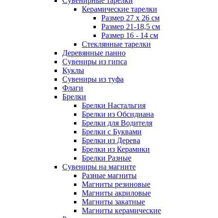
Сувенирные тарелки
Керамические тарелки
Размер 27 х 26 см
Размер 21-18,5 см
Размер 16 - 14 см
Стеклянные тарелки
Деревянные панно
Сувениры из гипса
Куклы
Сувениры из туфа
Флаги
Брелки
Брелки Настальгия
Брелки из Обсидиана
Брелки для Водителя
Брелки с Буквами
Брелки из Дерева
Брелки из Керамики
Брелки Разные
Сувениры на магните
Разные магниты
Магниты резиновые
Магниты акриловые
Магниты закатные
Магниты керамические