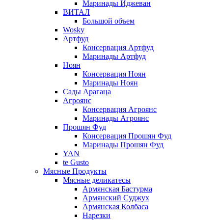
Маринады Иджеван
ВИТАЛ
Большой объем
Wosky
Артфуд
Консервация Артфуд
Маринады Артфуд
Ноян
Консервация Ноян
Маринады Ноян
Сады Арагаца
Агроянс
Консервация Агроянс
Маринады Агроянс
Прошян Фуд
Консервация Прошян Фуд
Маринады Прошян Фуд
YAN
te Gusto
Мясные Продукты
Мясные деликатесы
Армянская Бастурма
Армянский Суджух
Армянская Колбаса
Нарезки