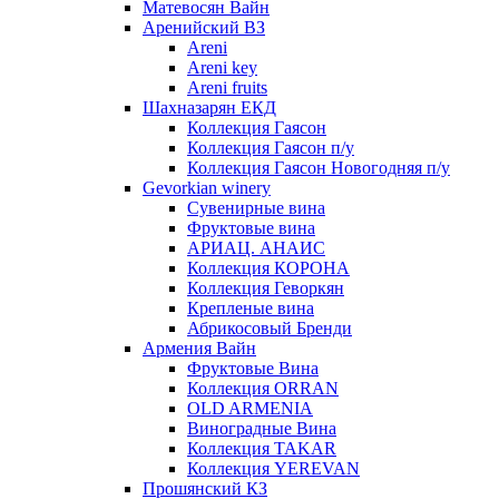
Матевосян Вайн
Аренийский ВЗ
Areni
Areni key
Areni fruits
Шахназарян ЕКД
Коллекция Гаясон
Коллекция Гаясон п/у
Коллекция Гаясон Новогодняя п/у
Gevorkian winery
Сувенирные вина
Фруктовые вина
АРИАЦ. АНАИС
Коллекция КОРОНА
Коллекция Геворкян
Крепленые вина
Абрикосовый Бренди
Армения Вайн
Фруктовые Вина
Коллекция ORRAN
OLD ARMENIA
Виноградные Вина
Коллекция TAKAR
Коллекция YEREVAN
Прошянский КЗ