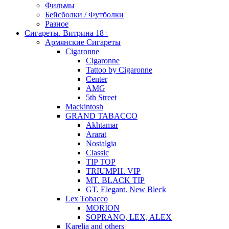
Фильмы
Бейсболки / Футболки
Разное
Сигареты. Витрина 18+
Армянские Сигареты
Cigaronne
Cigaronne
Tattoo by Cigaronne
Center
AMG
5th Street
Mackintosh
GRAND TABACCO
Akhtamar
Ararat
Nostalgia
Classic
TIP TOP
TRIUMPH. VIP
MT. BLACK TIP
GT. Elegant. New Bleck
Lex Tobacco
MORION
SOPRANO, LEX, ALEX
Karelia and others