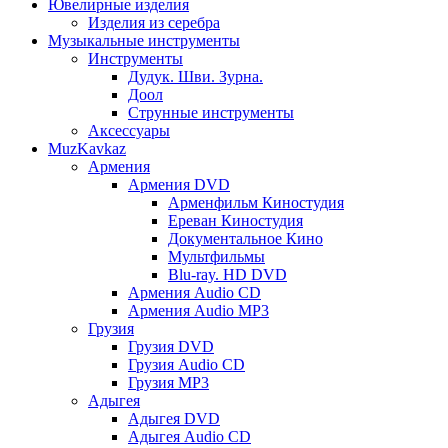
Ювелирные изделия
Изделия из серебра
Музыкальные инструменты
Инструменты
Дудук. Шви. Зурна.
Доол
Струнные инструменты
Аксессуары
MuzKavkaz
Армения
Армения DVD
Арменфильм Киностудия
Ереван Киностудия
Документальное Кино
Мультфильмы
Blu-ray. HD DVD
Армения Audio CD
Армения Audio MP3
Грузия
Грузия DVD
Грузия Audio CD
Грузия MP3
Адыгея
Адыгея DVD
Адыгея Audio CD