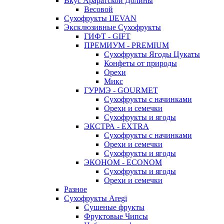
Вкус Араратской Долины
Весовой
Сухофрукты IJEVAN
Эксклюзивные Сухофрукты
ГИФТ - GIFT
ПРЕМИУМ - PREMIUM
Сухофрукты Ягоды Цукаты
Конфеты от природы
Орехи
Микс
ГУРМЭ - GOURMET
Сухофрукты с начинками
Орехи и семечки
Сухофрукты и ягоды
ЭКСТРА - EXTRA
Сухофрукты с начинками
Орехи и семечки
Сухофрукты и ягоды
ЭКОНОМ - ECONOM
Сухофрукты и ягоды
Орехи и семечки
Разное
Сухофрукты Aregi
Сушеные фрукты
Фруктовые Чипсы