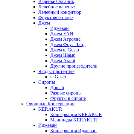
Варенье Органик
Лечебное варенье
Лечебный конфитюр
Фруктовое пюре
Джем
Иджеван
Джем YAN
Джем Агроянс
Джем Фрут Ланд
Джем te Gusto
Джем Шамб
Джем Ararat
Другие производители
Ягоды протёртые
te Gusto
Сиропы
Дошаб
Разные сиропы
Фрукты в сиропе
Овощные Консервации
KERAKUR
Консервация KERAKUR
Маринады KERAKUR
Иджеван
Консервация Иджеван