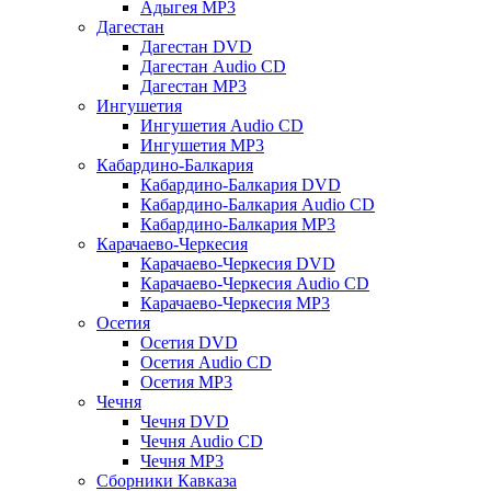
Адыгея MP3
Дагестан
Дагестан DVD
Дагестан Audio CD
Дагестан MP3
Ингушетия
Ингушетия Audio CD
Ингушетия MP3
Кабардино-Балкария
Кабардино-Балкария DVD
Кабардино-Балкария Audio CD
Кабардино-Балкария MP3
Карачаево-Черкесия
Карачаево-Черкесия DVD
Карачаево-Черкесия Audio CD
Карачаево-Черкесия MP3
Осетия
Осетия DVD
Осетия Audio CD
Осетия MP3
Чечня
Чечня DVD
Чечня Audio CD
Чечня MP3
Сборники Кавказа