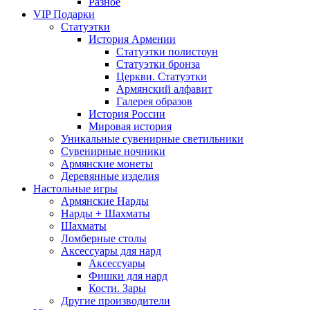
Разное
VIP Подарки
Статуэтки
История Армении
Статуэтки полистоун
Статуэтки бронза
Церкви. Статуэтки
Армянский алфавит
Галерея образов
История России
Мировая история
Уникальные сувенирные светильники
Сувенирные ночники
Армянские монеты
Деревянные изделия
Настольные игры
Армянские Нарды
Нарды + Шахматы
Шахматы
Ломберные столы
Аксессуары для нард
Аксессуары
Фишки для нард
Кости. Зары
Другие производители