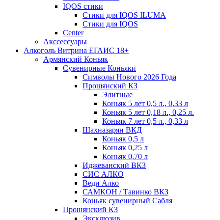
IQOS стики
Стики для IQOS ILUMA
Стики для IQOS
Сenter
Акссессуары
Алкоголь Витрина ЕГАИС 18+
Армянский Коньяк
Сувенирные Коньяки
Символы Нового 2026 Года
Прошянский КЗ
Элитные
Коньяк 5 лет 0,5 л., 0,33 л
Коньяк 5 лет 0,18 л., 0,25 л.
Коньяк 7 лет 0,5 л., 0,33 л
Шахназарян ВКД
Коньяк 0,5 л
Коньяк 0,25 л
Коньяк 0,70 л
Иджеванский ВКЗ
СИС АЛКО
Веди Алко
САМКОН / Тавинко ВКЗ
Коньяк сувенирный Сабля
Прошянский КЗ
Эксклюзив