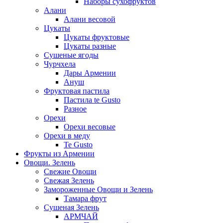
Наборы сухофруктов
Алани
Алани весовой
Цукаты
Цукаты фруктовые
Цукаты разные
Сушеные ягоды
Чурчхела
Дары Армении
Ануш
Фруктовая пастила
Пастила te Gusto
Разное
Орехи
Орехи весовые
Орехи в меду
Te Gusto
Фрукты из Армении
Овощи. Зелень
Свежие Овощи
Свежая Зелень
Замороженные Овощи и Зелень
Тамара фрут
Сушеная Зелень
АРМЧАЙ