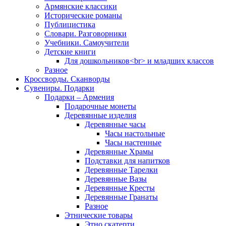
Армянские классики
Исторические романы
Публицистика
Словари. Разговорники
Учебники. Самоучители
Детские книги
Для дошкольников<br> и младших классов
Разное
Кроссворды. Сканворды
Сувениры. Подарки
Подарки – Армения
Подарочные монеты
Деревянные изделия
Деревянные часы
Часы настольные
Часы настенные
Деревянные Храмы
Подставки для напитков
Деревянные Тарелки
Деревянные Вазы
Деревянные Кресты
Деревянные Гранаты
Разное
Этнические товары
Этно скатерти