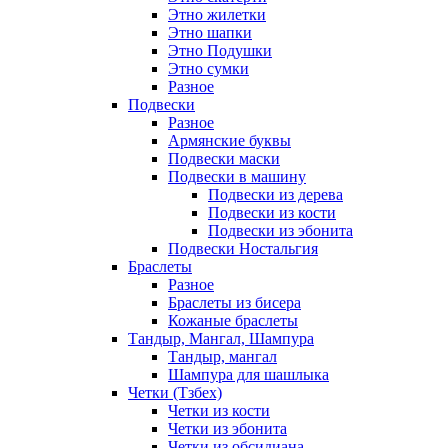
Этно жилетки
Этно шапки
Этно Подушки
Этно сумки
Разное
Подвески
Разное
Армянские буквы
Подвески маски
Подвески в машину
Подвески из дерева
Подвески из кости
Подвески из эбонита
Подвески Ностальгия
Браслеты
Разное
Браслеты из бисера
Кожаные браслеты
Тандыр, Мангал, Шампура
Тандыр, мангал
Шампура для шашлыка
Четки (Тзбех)
Четки из кости
Четки из эбонита
Четки из обсидиана