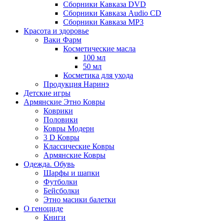
Сборники Кавказа DVD
Сборники Кавказа Audio CD
Сборники Кавказа MP3
Красота и здоровье
Ваки Фарм
Косметические масла
100 мл
50 мл
Косметика для ухода
Продукция Наринэ
Детские игры
Армянские Этно Ковры
Коврики
Половики
Ковры Модерн
3 D Ковры
Классические Ковры
Армянские Ковры
Одежда. Обувь
Шарфы и шапки
Футболки
Бейсболки
Этно масики балетки
О геноциде
Книги