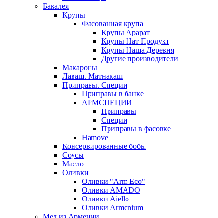
Бакалея
Крупы
Фасованная крупа
Крупы Арарат
Крупы Нат Продукт
Крупы Наша Деревня
Другие производители
Макароны
Лаваш. Матнакаш
Приправы. Специи
Приправы в банке
АРМСПЕЦИИ
Приправы
Специи
Приправы в фасовке
Hamove
Консервированные бобы
Соусы
Масло
Оливки
Оливки "Arm Eco"
Оливки AMADO
Оливки Aiello
Оливки Armenium
Мед из Армении