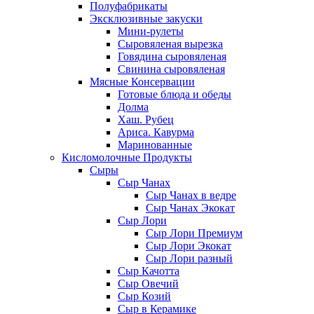
Полуфабрикаты
Эксклюзивные закуски
Мини-рулеты
Сыровяленая вырезка
Говядина сыровяленая
Свинина сыровяленая
Мясные Консервации
Готовые блюда и обеды
Долма
Хаш. Рубец
Ариса. Кавурма
Маринованные
Кисломолочные Продукты
Сыры
Сыр Чанах
Сыр Чанах в ведре
Сыр Чанах Экокат
Сыр Лори
Сыр Лори Премиум
Сыр Лори Экокат
Сыр Лори разный
Сыр Качотта
Сыр Овечий
Сыр Козий
Сыр в Керамике