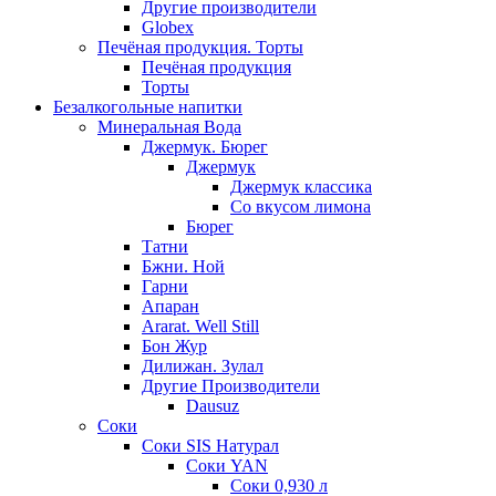
Другие производители
Globex
Печёная продукция. Торты
Печёная продукция
Торты
Безалкогольные напитки
Минеральная Вода
Джермук. Бюрег
Джермук
Джермук классика
Со вкусом лимона
Бюрег
Татни
Бжни. Ной
Гарни
Апаран
Ararat. Well Still
Бон Жур
Дилижан. Зулал
Другие Производители
Dausuz
Соки
Соки SIS Натурал
Соки YAN
Соки 0,930 л