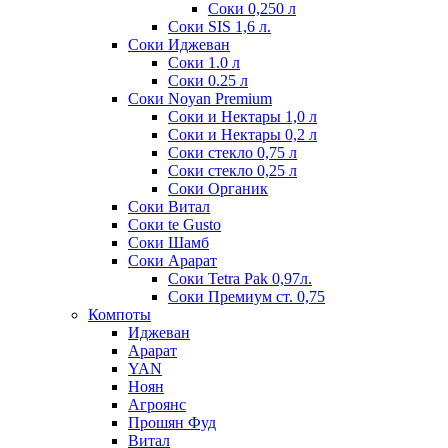
Соки 0,250 л
Соки SIS 1,6 л.
Соки Иджеван
Соки 1.0 л
Соки 0.25 л
Соки Noyan Premium
Соки и Нектары 1,0 л
Соки и Нектары 0,2 л
Соки стекло 0,75 л
Соки стекло 0,25 л
Соки Органик
Соки Витал
Соки te Gusto
Соки Шамб
Соки Арарат
Соки Tetra Pak 0,97л.
Соки Премиум ст. 0,75
Компоты
Иджеван
Арарат
YAN
Ноян
Агроянс
Прошян Фуд
Витал