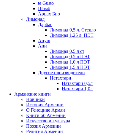
te Gusto
Шамб
Арцах Био
Лимонад
Дарбас
Лимонад 0,5 л. Стекло
Лимонад 1,25 л. ПЭТ
Ануш
Ани
Лимонад 0,5 л ст
Лимонад 0,5 л ПЭТ
Лимонад 1,0 л ПЭТ
Лимонад 1,5 л ПЭТ
Другие производители
Натахтари
Натахтари 0,5л
Натахтари 1,0л
Армянские книги
Новинки
История Армении
О Геноциде Армян
Книги об Армении
Иcкусство и культура
Поэзия Армении
Религия Армении