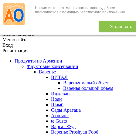
Нашим интернет-магазином намного удобнее
+7 (495) 646-888-1
пользоваться с помощью бесплатного приложения!
В корзине
0
товаров
Установить
x
Меню каталога
Меню сайта
Вход
Регистрация
Продукты из Армении
Фруктовые консервации
Варенье
ВИТАЛ
Варенья малый объем
Варенья большой объем
Иджеван
Ноян
Шамб
Сады Арагаца
Агроянс
te Gusto
Варга - Фуд
Варенье Proshyan Food