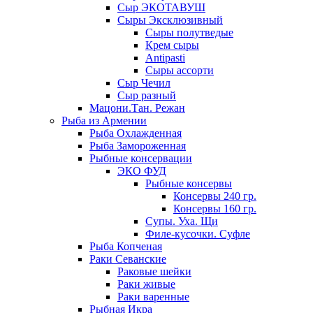
Сыр ЭКОТАВУШ
Сыры Эксклюзивный
Сыры полутведые
Крем сыры
Antipasti
Сыры ассорти
Сыр Чечил
Сыр разный
Мацони.Тан. Режан
Рыба из Армении
Рыба Охлажденная
Рыба Замороженная
Рыбные консервации
ЭКО ФУД
Рыбные консервы
Консервы 240 гр.
Консервы 160 гр.
Супы. Уха. Щи
Филе-кусочки. Суфле
Рыба Копченая
Раки Севанские
Раковые шейки
Раки живые
Раки варенные
Рыбная Икра