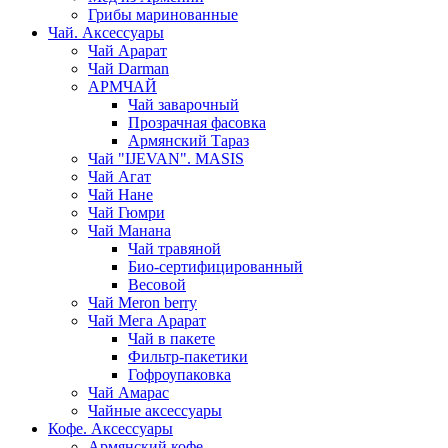
Грибы маринованные
Чай. Аксессуары
Чай Арарат
Чай Darman
АРМЧАЙ
Чай заварочный
Прозрачная фасовка
Армянский Тараз
Чай "IJEVAN". MASIS
Чай Агат
Чай Нане
Чай Гюмри
Чай Манана
Чай травяной
Био-сертифицированный
Весовой
Чай Meron berry
Чай Мега Арарат
Чай в пакете
Фильтр-пакетики
Гофроупаковка
Чай Амарас
Чайные аксессуары
Кофе. Аксессуары
Армянский кофе