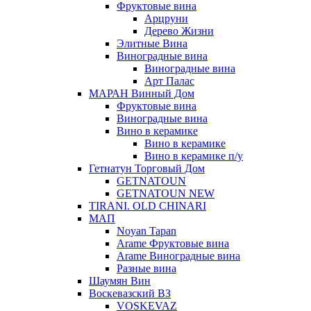
Фруктовые вина
Арцруни
Дерево Жизни
Элитные Вина
Виноградные вина
Виноградные вина
Арт Палас
МАРАН Винный Дом
Фруктовые вина
Виноградные вина
Вино в керамике
Вино в керамике
Вино в керамике п/у
Гетнатун Торговый Дом
GETNATOUN
GETNATOUN NEW
TIRANI. OLD CHINARI
МАП
Noyan Tapan
Arame Фруктовые вина
Arame Виноградные вина
Разные вина
Шаумян Вин
Воскевазский ВЗ
VOSKEVAZ