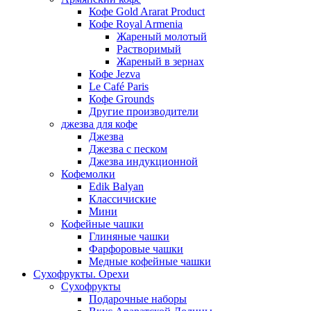
Кофе Gold Ararat Product
Кофе Royal Armenia
Жареный молотый
Растворимый
Жареный в зернах
Кофе Jezva
Le Café Paris
Кофе Grounds
Другие производители
джезва для кофе
Джезва
Джезва с песком
Джезва индукционной
Кофемолки
Edik Balyan
Классичиские
Мини
Кофейные чашки
Глиняные чашки
Фарфоровые чашки
Медные кофейные чашки
Сухофрукты. Орехи
Сухофрукты
Подарочные наборы