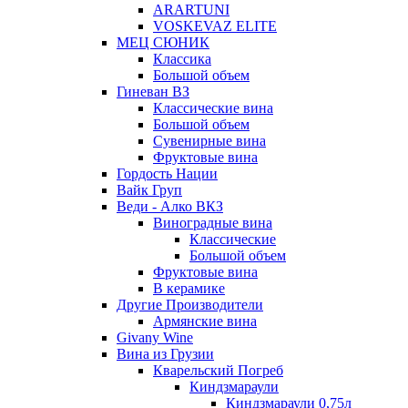
ARARTUNI
VOSKEVAZ ELITE
МЕЦ СЮНИК
Классика
Большой объем
Гиневан ВЗ
Классические вина
Большой объем
Сувенирные вина
Фруктовые вина
Гордость Нации
Вайк Груп
Веди - Алко ВКЗ
Виноградные вина
Классические
Большой объем
Фруктовые вина
В керамике
Другие Производители
Армянские вина
Givany Wine
Вина из Грузии
Кварельский Погреб
Киндзмараули
Киндзмараули 0,75л