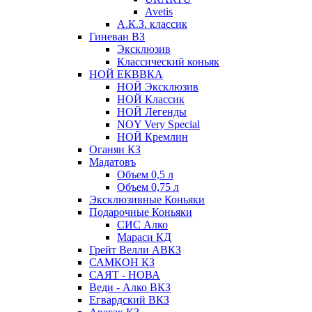
Avetis
А.К.З. классик
Гиневан ВЗ
Эксклюзив
Классический коньяк
НОЙ ЕКВВКА
НОЙ Эксклюзив
НОЙ Классик
НОЙ Легенды
NOY Very Speсial
НОЙ Кремлин
Оганян КЗ
Мадатовъ
Объем 0,5 л
Объем 0,75 л
Эксклюзивные Коньяки
Подарочные Коньяки
СИС Алко
Мараси КД
Грейт Велли АВКЗ
САМКОН КЗ
САЯТ - НОВА
Веди - Алко ВКЗ
Егвардский ВКЗ