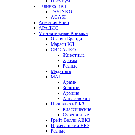
Премиум
Тавинко ВКЗ
TAVINKO
AGASI
Армения Вайн
АРАДИС
Миниатюрные Коньяки
Оганян Бренди
Мараси КД
СИС АЛКО
Животные
Храмы
Разные
Мадатовъ
МАП
Арамэ
Золотой
Армина
Айвазовский
Прошянский КЗ
Классические
Сувенирные
Грейт Велли АВКЗ
Иджеванский ВКЗ
Разные