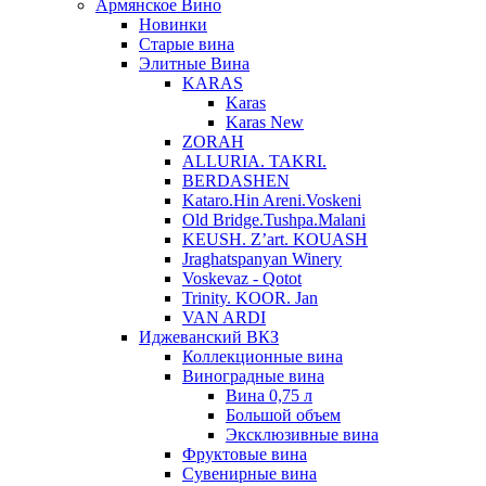
Армянское Вино
Новинки
Старые вина
Элитные Вина
KARAS
Karas
Karas New
ZORAH
ALLURIA. TAKRI.
BERDASHEN
Kataro.Hin Areni.Voskeni
Old Bridge.Tushpa.Malani
KEUSH. Z’art. KOUASH
Jraghatspanyan Winery
Voskevaz - Qotot
Trinity. KOOR. Jan
VAN ARDI
Иджеванский ВКЗ
Коллекционные вина
Виноградные вина
Вина 0,75 л
Большой объем
Эксклюзивные вина
Фруктовые вина
Cувенирные вина