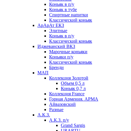
Коньяк в п/у
Коньяк в тубе
Спиртные напитки
Классический коньяк
АрАрАт ЕКЗ
Элитные
Коньяк в п/у
Классический коньяк
Иджеванский ВКЗ
Марочные коньяки
Коньяки п/у
Классический коньяк
Бренди
МАП
Коллекция Золотой
Объем 0,5 л
Коньяк 0,7 л
Коллекция France
Горная Армения. АРМА
Айвазовский
Разные
А.К.З.
А.К.З. п/у
Grand Sargis
URARTU