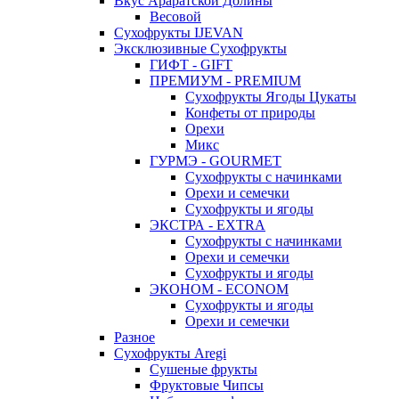
Вкус Араратской Долины
Весовой
Сухофрукты IJEVAN
Эксклюзивные Сухофрукты
ГИФТ - GIFT
ПРЕМИУМ - PREMIUM
Сухофрукты Ягоды Цукаты
Конфеты от природы
Орехи
Микс
ГУРМЭ - GOURMET
Сухофрукты с начинками
Орехи и семечки
Сухофрукты и ягоды
ЭКСТРА - EXTRA
Сухофрукты с начинками
Орехи и семечки
Сухофрукты и ягоды
ЭКОНОМ - ECONOM
Сухофрукты и ягоды
Орехи и семечки
Разное
Сухофрукты Aregi
Сушеные фрукты
Фруктовые Чипсы