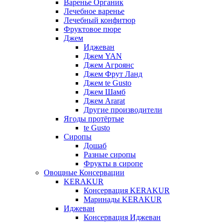
Варенье Органик
Лечебное варенье
Лечебный конфитюр
Фруктовое пюре
Джем
Иджеван
Джем YAN
Джем Агроянс
Джем Фрут Ланд
Джем te Gusto
Джем Шамб
Джем Ararat
Другие производители
Ягоды протёртые
te Gusto
Сиропы
Дошаб
Разные сиропы
Фрукты в сиропе
Овощные Консервации
KERAKUR
Консервация KERAKUR
Маринады KERAKUR
Иджеван
Консервация Иджеван