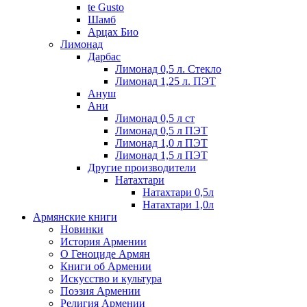
te Gusto
Шамб
Арцах Био
Лимонад
Дарбас
Лимонад 0,5 л. Стекло
Лимонад 1,25 л. ПЭТ
Ануш
Ани
Лимонад 0,5 л ст
Лимонад 0,5 л ПЭТ
Лимонад 1,0 л ПЭТ
Лимонад 1,5 л ПЭТ
Другие производители
Натахтари
Натахтари 0,5л
Натахтари 1,0л
Армянские книги
Новинки
История Армении
О Геноциде Армян
Книги об Армении
Иcкусство и культура
Поэзия Армении
Религия Армении