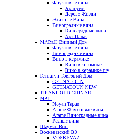
Фруктовые вина
Арцруни
Дерево Жизни
Элитные Вина
Виноградные вина
Виноградные вина
Арт Палас
МАРАН Винный Дом
Фруктовые вина
Виноградные вина
Вино в керамике
Вино в керамике
Вино в керамике п/у
Гетнатун Торговый Дом
GETNATOUN
GETNATOUN NEW
TIRANI. OLD CHINARI
МАП
Noyan Tapan
Arame Фруктовые вина
Arame Виноградные вина
Разные вина
Шаумян Вин
Воскевазский ВЗ
VOSKEVAZ