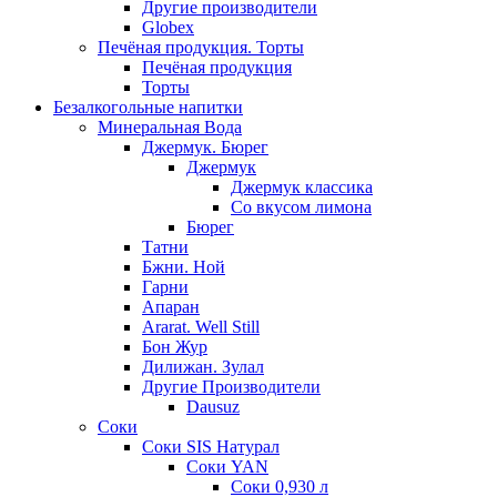
Другие производители
Globex
Печёная продукция. Торты
Печёная продукция
Торты
Безалкогольные напитки
Минеральная Вода
Джермук. Бюрег
Джермук
Джермук классика
Со вкусом лимона
Бюрег
Татни
Бжни. Ной
Гарни
Апаран
Ararat. Well Still
Бон Жур
Дилижан. Зулал
Другие Производители
Dausuz
Соки
Соки SIS Натурал
Соки YAN
Соки 0,930 л