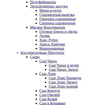
Полуфабрикаты
Эксклюзивные закуски
Мини-рулеты
Сыровяленая вырезка
Говядина сыровяленая
Свинина сыровяленая
Мясные Консервации
Готовые блюда и обеды
Долма
Хаш. Рубец
Ариса. Кавурма
Маринованные
Кисломолочные Продукты
Сыры
Сыр Чанах
Сыр Чанах в ведре
Сыр Чанах Экокат
Сыр Лори
Сыр Лори Премиум
Сыр Лори Экокат
Сыр Лори разный
Сыр Качотта
Сыр Овечий
Сыр Козий
Сыр в Керамике