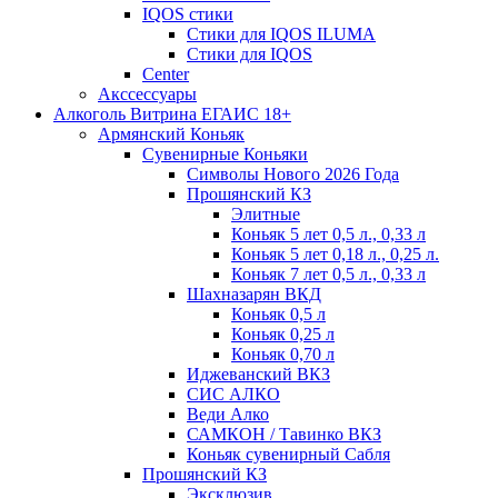
IQOS стики
Стики для IQOS ILUMA
Стики для IQOS
Сenter
Акссессуары
Алкоголь Витрина ЕГАИС 18+
Армянский Коньяк
Сувенирные Коньяки
Символы Нового 2026 Года
Прошянский КЗ
Элитные
Коньяк 5 лет 0,5 л., 0,33 л
Коньяк 5 лет 0,18 л., 0,25 л.
Коньяк 7 лет 0,5 л., 0,33 л
Шахназарян ВКД
Коньяк 0,5 л
Коньяк 0,25 л
Коньяк 0,70 л
Иджеванский ВКЗ
СИС АЛКО
Веди Алко
САМКОН / Тавинко ВКЗ
Коньяк сувенирный Сабля
Прошянский КЗ
Эксклюзив