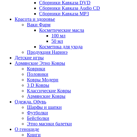
Сборники Кавказа DVD
Сборники Кавказа Audio CD
Сборники Кавказа MP3
Красота и здоровье
Ваки Фарм
Косметические масла
100 мл
50 мл
Косметика для ухода
Продукция Наринэ
Детские игры
Армянские Этно Ковры
Коврики
Половики
Ковры Модерн
3 D Ковры
Классические Ковры
Армянские Ковры
Одежда. Обувь
Шарфы и шапки
Футболки
Бейсболки
Этно масики балетки
О геноциде
Книги