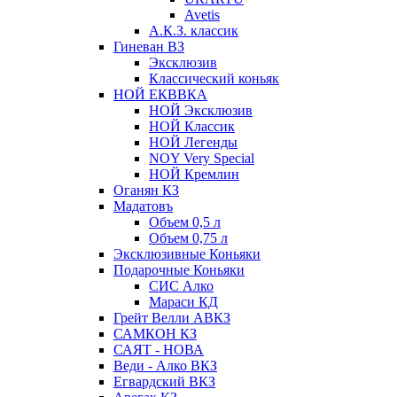
Avetis
А.К.З. классик
Гиневан ВЗ
Эксклюзив
Классический коньяк
НОЙ ЕКВВКА
НОЙ Эксклюзив
НОЙ Классик
НОЙ Легенды
NOY Very Speсial
НОЙ Кремлин
Оганян КЗ
Мадатовъ
Объем 0,5 л
Объем 0,75 л
Эксклюзивные Коньяки
Подарочные Коньяки
СИС Алко
Мараси КД
Грейт Велли АВКЗ
САМКОН КЗ
САЯТ - НОВА
Веди - Алко ВКЗ
Егвардский ВКЗ