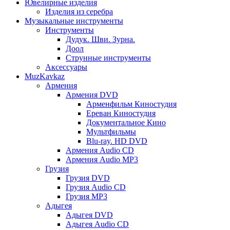
Ювелирные изделия
Изделия из серебра
Музыкальные инструменты
Инструменты
Дудук. Шви. Зурна.
Доол
Струнные инструменты
Аксессуары
MuzKavkaz
Армения
Армения DVD
Арменфильм Киностудия
Ереван Киностудия
Документальное Кино
Мультфильмы
Blu-ray. HD DVD
Армения Audio CD
Армения Audio MP3
Грузия
Грузия DVD
Грузия Audio CD
Грузия MP3
Адыгея
Адыгея DVD
Адыгея Audio CD