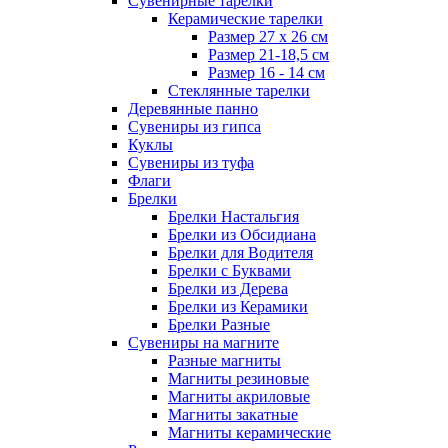
Сувенирные тарелки
Керамические тарелки
Размер 27 х 26 см
Размер 21-18,5 см
Размер 16 - 14 см
Стеклянные тарелки
Деревянные панно
Сувениры из гипса
Куклы
Сувениры из туфа
Флаги
Брелки
Брелки Настальгия
Брелки из Обсидиана
Брелки для Водителя
Брелки с Буквами
Брелки из Дерева
Брелки из Керамики
Брелки Разные
Сувениры на магните
Разные магниты
Магниты резиновые
Магниты акриловые
Магниты закатные
Магниты керамические