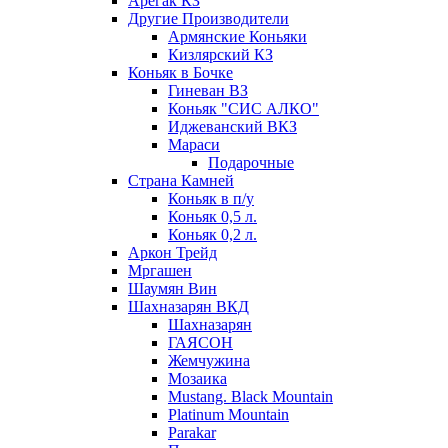
Арегак КЗ
Другие Производители
Армянские Коньяки
Кизлярский КЗ
Коньяк в Бочке
Гиневан ВЗ
Коньяк "СИС АЛКО"
Иджеванский ВКЗ
Мараси
Подарочные
Страна Камней
Коньяк в п/у
Коньяк 0,5 л.
Коньяк 0,2 л.
Аркон Трейд
Мргашен
Шаумян Вин
Шахназарян ВКД
Шахназарян
ГАЯСОН
Жемчужина
Мозаика
Mustang. Black Mountain
Platinum Mountain
Parakar