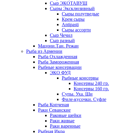
Сыр ЭКОТАВУШ
Сыры Эксклюзивный
Сыры полутведые
Крем сыры
Antipasti
Сыры ассорти
Сыр Чечил
Сыр разный
Мацони.Тан. Режан
Рыба из Армении
Рыба Охлажденная
Рыба Замороженная
Рыбные консервации
ЭКО ФУД
Рыбные консервы
Консервы 240 гр.
Консервы 160 гр.
Супы. Уха. Щи
Филе-кусочки. Суфле
Рыба Копченая
Раки Севанские
Раковые шейки
Раки живые
Раки варенные
Рыбная Икра