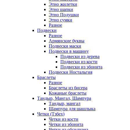
Этно жилетки
Этно шапки
Этно Подушки
Этно сумки
Разное
Подвески
Разное
Армянские буквы
Подвески маски
Подвески в машину
Подвески из дерева
Подвески из кости
Подвески из эбонита
Подвески Ностальгия
Браслеты
Разное
Браслеты из бисера
Кожаные браслеты
Тандыр, Мангал, Шампура
Тандыр, мангал
Шампура для шашлыка
Четки (Тзбех)
Четки из кости
Четки из эбонита
Четки из обсидиана