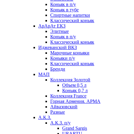
Коньяк в п/у
Коньяк в тубе
Спиртные напитки
Классический коньяк
АрАрАт ЕКЗ
Элитные
Коньяк в п/у
Классический коньяк
Иджеванский ВКЗ
Марочные коньяки
Коньяки п/у
Классический коньяк
Бренди
МАП
Коллекция Золотой
Объем 0,5 л
Коньяк 0,7 л
Коллекция France
Горная Армения. АРМА
Айвазовский
Разные
А.К.З.
А.К.З. п/у
Grand Sargis
URARTU