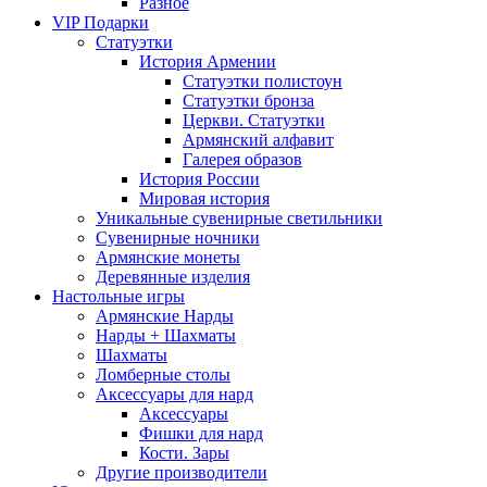
Разное
VIP Подарки
Статуэтки
История Армении
Статуэтки полистоун
Статуэтки бронза
Церкви. Статуэтки
Армянский алфавит
Галерея образов
История России
Мировая история
Уникальные сувенирные светильники
Сувенирные ночники
Армянские монеты
Деревянные изделия
Настольные игры
Армянские Нарды
Нарды + Шахматы
Шахматы
Ломберные столы
Аксессуары для нард
Аксессуары
Фишки для нард
Кости. Зары
Другие производители