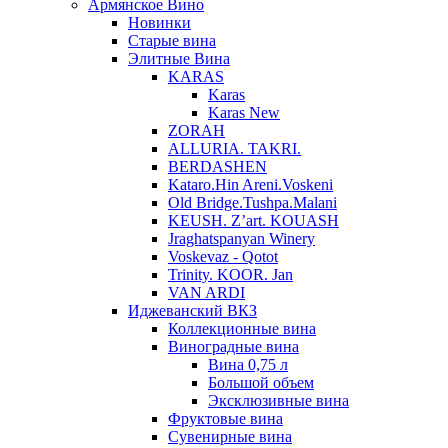
Армянское Вино
Новинки
Старые вина
Элитные Вина
KARAS
Karas
Karas New
ZORAH
ALLURIA. TAKRI.
BERDASHEN
Kataro.Hin Areni.Voskeni
Old Bridge.Tushpa.Malani
KEUSH. Z’art. KOUASH
Jraghatspanyan Winery
Voskevaz - Qotot
Trinity. KOOR. Jan
VAN ARDI
Иджеванский ВКЗ
Коллекционные вина
Виноградные вина
Вина 0,75 л
Большой объем
Эксклюзивные вина
Фруктовые вина
Cувенирные вина