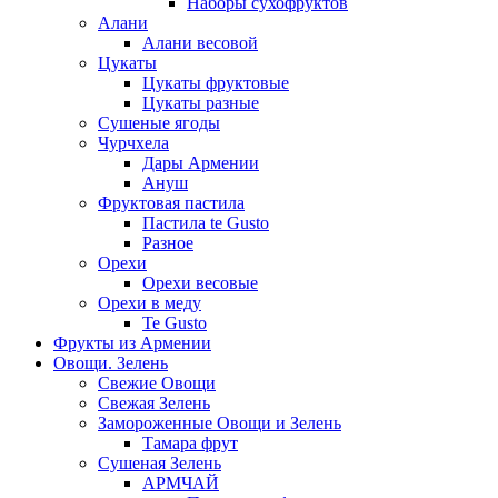
Наборы сухофруктов
Алани
Алани весовой
Цукаты
Цукаты фруктовые
Цукаты разные
Сушеные ягоды
Чурчхела
Дары Армении
Ануш
Фруктовая пастила
Пастила te Gusto
Разное
Орехи
Орехи весовые
Орехи в меду
Te Gusto
Фрукты из Армении
Овощи. Зелень
Свежие Овощи
Свежая Зелень
Замороженные Овощи и Зелень
Тамара фрут
Сушеная Зелень
АРМЧАЙ