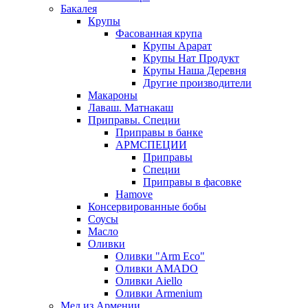
Бакалея
Крупы
Фасованная крупа
Крупы Арарат
Крупы Нат Продукт
Крупы Наша Деревня
Другие производители
Макароны
Лаваш. Матнакаш
Приправы. Специи
Приправы в банке
АРМСПЕЦИИ
Приправы
Специи
Приправы в фасовке
Hamove
Консервированные бобы
Соусы
Масло
Оливки
Оливки "Arm Eco"
Оливки AMADO
Оливки Aiello
Оливки Armenium
Мед из Армении