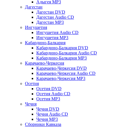
Адыгея MP3
Дагестан
Дагестан DVD
Дагестан Audio CD
Дагестан MP3
Ингушетия
Ингушетия Audio CD
Ингушетия MP3
Кабардино-Балкария
Кабардино-Балкария DVD
Кабардино-Балкария Audio CD
Кабардино-Балкария MP3
Карачаево-Черкесия
Карачаево-Черкесия DVD
Карачаево-Черкесия Audio CD
Карачаево-Черкесия MP3
Осетия
Осетия DVD
Осетия Audio CD
Осетия MP3
Чечня
Чечня DVD
Чечня Audio CD
Чечня MP3
Сборники Кавказа