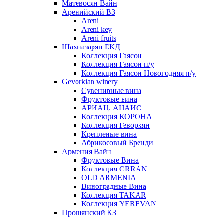
Матевосян Вайн
Аренийский ВЗ
Areni
Areni key
Areni fruits
Шахназарян ЕКД
Коллекция Гаясон
Коллекция Гаясон п/у
Коллекция Гаясон Новогодняя п/у
Gevorkian winery
Сувенирные вина
Фруктовые вина
АРИАЦ. АНАИС
Коллекция КОРОНА
Коллекция Геворкян
Крепленые вина
Абрикосовый Бренди
Армения Вайн
Фруктовые Вина
Коллекция ORRAN
OLD ARMENIA
Виноградные Вина
Коллекция TAKAR
Коллекция YEREVAN
Прошянский КЗ