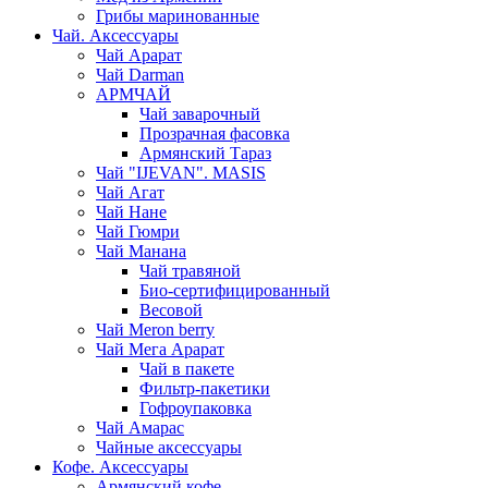
Грибы маринованные
Чай. Аксессуары
Чай Арарат
Чай Darman
АРМЧАЙ
Чай заварочный
Прозрачная фасовка
Армянский Тараз
Чай "IJEVAN". MASIS
Чай Агат
Чай Нане
Чай Гюмри
Чай Манана
Чай травяной
Био-сертифицированный
Весовой
Чай Meron berry
Чай Мега Арарат
Чай в пакете
Фильтр-пакетики
Гофроупаковка
Чай Амарас
Чайные аксессуары
Кофе. Аксессуары
Армянский кофе