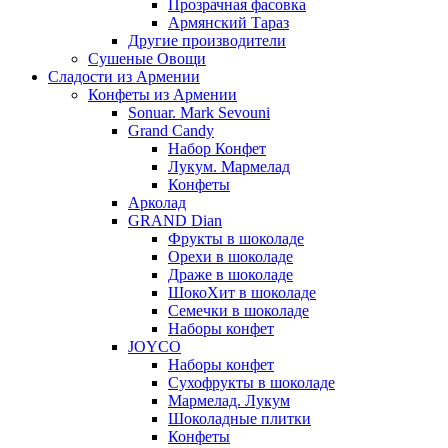
Прозрачная фасовка
Армянский Тараз
Другие производители
Сушеные Овощи
Сладости из Армении
Конфеты из Армении
Sonuar. Mark Sevouni
Grand Candy
Набор Конфет
Лукум. Мармелад
Конфеты
Арколад
GRAND Dian
Фрукты в шоколаде
Орехи в шоколаде
Драже в шоколаде
ШокоХит в шоколаде
Семечки в шоколаде
Наборы конфет
JOYCO
Наборы конфет
Сухофрукты в шоколаде
Мармелад. Лукум
Шоколадные плитки
Конфеты