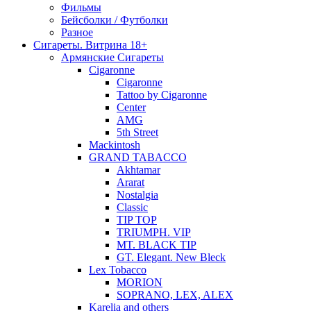
Фильмы
Бейсболки / Футболки
Разное
Сигареты. Витрина 18+
Армянские Сигареты
Cigaronne
Cigaronne
Tattoo by Cigaronne
Center
AMG
5th Street
Mackintosh
GRAND TABACCO
Akhtamar
Ararat
Nostalgia
Classic
TIP TOP
TRIUMPH. VIP
MT. BLACK TIP
GT. Elegant. New Bleck
Lex Tobacco
MORION
SOPRANO, LEX, ALEX
Karelia and others