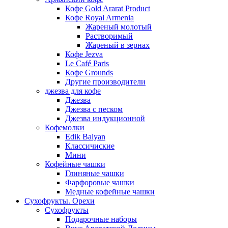
Кофе Gold Ararat Product
Кофе Royal Armenia
Жареный молотый
Растворимый
Жареный в зернах
Кофе Jezva
Le Café Paris
Кофе Grounds
Другие производители
джезва для кофе
Джезва
Джезва с песком
Джезва индукционной
Кофемолки
Edik Balyan
Классичиские
Мини
Кофейные чашки
Глиняные чашки
Фарфоровые чашки
Медные кофейные чашки
Сухофрукты. Орехи
Сухофрукты
Подарочные наборы