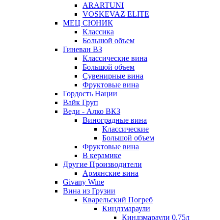
ARARTUNI
VOSKEVAZ ELITE
МЕЦ СЮНИК
Классика
Большой объем
Гиневан ВЗ
Классические вина
Большой объем
Сувенирные вина
Фруктовые вина
Гордость Нации
Вайк Груп
Веди - Алко ВКЗ
Виноградные вина
Классические
Большой объем
Фруктовые вина
В керамике
Другие Производители
Армянские вина
Givany Wine
Вина из Грузии
Кварельский Погреб
Киндзмараули
Киндзмараули 0,75л