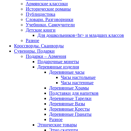
Армянские классики
Исторические романы
Публицистика
Словари. Разговорники
Учебники. Самоучители
Детские книги
Для дошкольников<br> и младших классов
Разное
Кроссворды. Сканворды
Сувениры. Подарки
Подарки – Армения
Подарочные монеты
Деревянные изделия
Деревянные часы
Часы настольные
Часы настенные
Деревянные Храмы
Подставки для напитков
Деревянные Тарелки
Деревянные Вазы
Деревянные Кресты
Деревянные Гранаты
Разное
Этнические товары
Этно скатерти