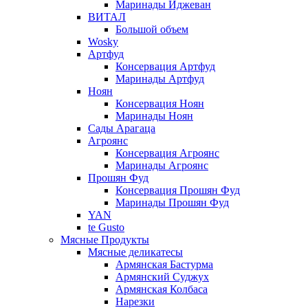
Маринады Иджеван
ВИТАЛ
Большой объем
Wosky
Артфуд
Консервация Артфуд
Маринады Артфуд
Ноян
Консервация Ноян
Маринады Ноян
Сады Арагаца
Агроянс
Консервация Агроянс
Маринады Агроянс
Прошян Фуд
Консервация Прошян Фуд
Маринады Прошян Фуд
YAN
te Gusto
Мясные Продукты
Мясные деликатесы
Армянская Бастурма
Армянский Суджух
Армянская Колбаса
Нарезки