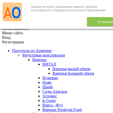
Нашим интернет-магазином намного удобнее
+7 (495) 646-888-1
пользоваться с помощью бесплатного приложения!
В корзине
0
товаров
Установи
x
Меню каталога
Меню сайта
Вход
Регистрация
Продукты из Армении
Фруктовые консервации
Варенье
ВИТАЛ
Варенья малый объем
Варенья большой объем
Иджеван
Ноян
Шамб
Сады Арагаца
Агроянс
te Gusto
Варга - Фуд
Варенье Proshyan Food