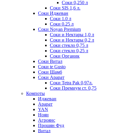
Соки 0,250 л
Соки SIS 1,6 л.
Соки Иджеван
Соки 1.0 л
Соки 0.25 л
Соки Noyan Premium
Соки и Нектары 1,0 л
Соки и Нектары 0,2 л
Соки стекло 0,75 л
Соки стекло 0,25 л
Соки Органик
Соки Витал
Соки te Gusto
Соки Шамб
Соки Арарат
Соки Tetra Pak 0,97л.
Соки Премиум ст. 0,75
Компоты
Иджеван
Арарат
YAN
Ноян
Агроянс
Прошян Фуд
Витал