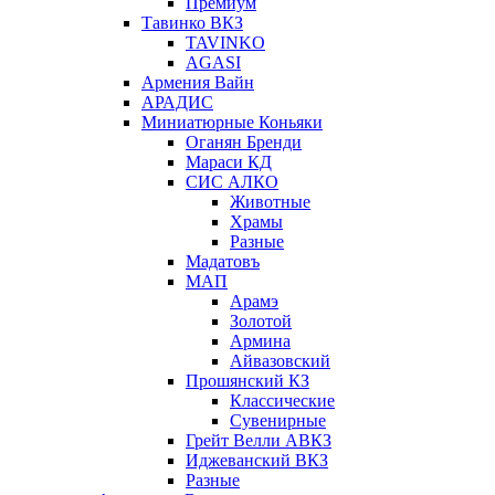
Премиум
Тавинко ВКЗ
TAVINKO
AGASI
Армения Вайн
АРАДИС
Миниатюрные Коньяки
Оганян Бренди
Мараси КД
СИС АЛКО
Животные
Храмы
Разные
Мадатовъ
МАП
Арамэ
Золотой
Армина
Айвазовский
Прошянский КЗ
Классические
Сувенирные
Грейт Велли АВКЗ
Иджеванский ВКЗ
Разные