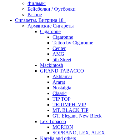
Фильмы
Бейсболки / Футболки
Разное
Сигареты. Витрина 18+
Армянские Сигареты
Cigaronne
Cigaronne
Tattoo by Cigaronne
Center
AMG
5th Street
Mackintosh
GRAND TABACCO
Akhtamar
Ararat
Nostalgia
Classic
TIP TOP
TRIUMPH. VIP
MT. BLACK TIP
GT. Elegant. New Bleck
Lex Tobacco
MORION
SOPRANO, LEX, ALEX
Karelia and others