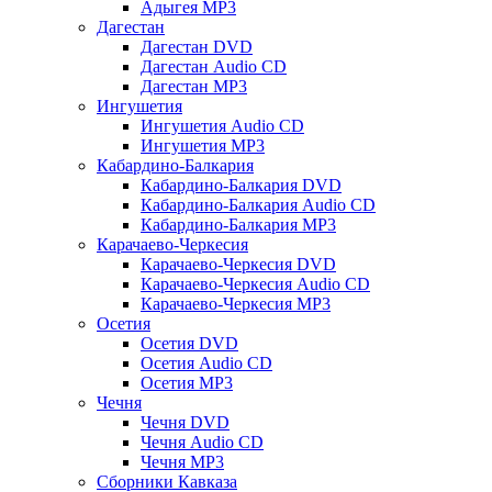
Адыгея MP3
Дагестан
Дагестан DVD
Дагестан Audio CD
Дагестан MP3
Ингушетия
Ингушетия Audio CD
Ингушетия MP3
Кабардино-Балкария
Кабардино-Балкария DVD
Кабардино-Балкария Audio CD
Кабардино-Балкария MP3
Карачаево-Черкесия
Карачаево-Черкесия DVD
Карачаево-Черкесия Audio CD
Карачаево-Черкесия MP3
Осетия
Осетия DVD
Осетия Audio CD
Осетия MP3
Чечня
Чечня DVD
Чечня Audio CD
Чечня MP3
Сборники Кавказа