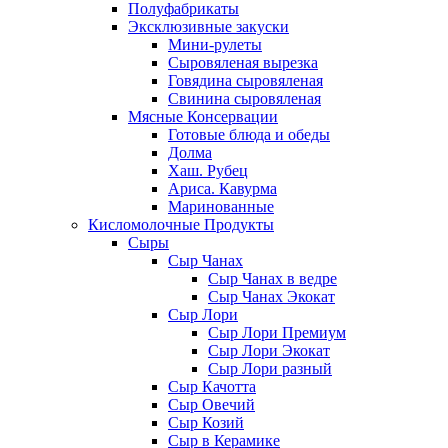
Полуфабрикаты
Эксклюзивные закуски
Мини-рулеты
Сыровяленая вырезка
Говядина сыровяленая
Свинина сыровяленая
Мясные Консервации
Готовые блюда и обеды
Долма
Хаш. Рубец
Ариса. Кавурма
Маринованные
Кисломолочные Продукты
Сыры
Сыр Чанах
Сыр Чанах в ведре
Сыр Чанах Экокат
Сыр Лори
Сыр Лори Премиум
Сыр Лори Экокат
Сыр Лори разный
Сыр Качотта
Сыр Овечий
Сыр Козий
Сыр в Керамике