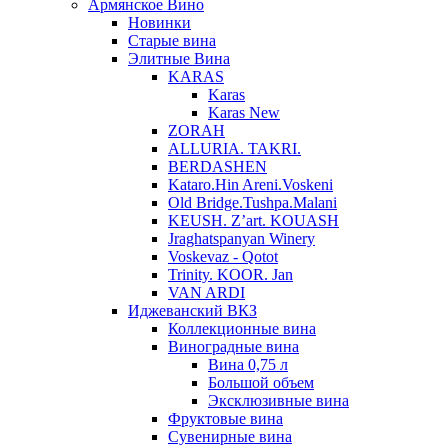
Армянское Вино
Новинки
Старые вина
Элитные Вина
KARAS
Karas
Karas New
ZORAH
ALLURIA. TAKRI.
BERDASHEN
Kataro.Hin Areni.Voskeni
Old Bridge.Tushpa.Malani
KEUSH. Z’art. KOUASH
Jraghatspanyan Winery
Voskevaz - Qotot
Trinity. KOOR. Jan
VAN ARDI
Иджеванский ВКЗ
Коллекционные вина
Виноградные вина
Вина 0,75 л
Большой объем
Эксклюзивные вина
Фруктовые вина
Cувенирные вина