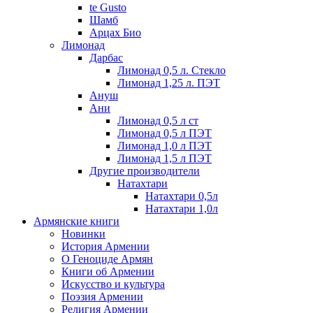
te Gusto
Шамб
Арцах Био
Лимонад
Дарбас
Лимонад 0,5 л. Стекло
Лимонад 1,25 л. ПЭТ
Ануш
Ани
Лимонад 0,5 л ст
Лимонад 0,5 л ПЭТ
Лимонад 1,0 л ПЭТ
Лимонад 1,5 л ПЭТ
Другие производители
Натахтари
Натахтари 0,5л
Натахтари 1,0л
Армянские книги
Новинки
История Армении
О Геноциде Армян
Книги об Армении
Иcкусство и культура
Поэзия Армении
Религия Армении