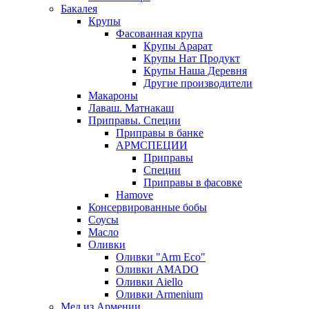
Бакалея
Крупы
Фасованная крупа
Крупы Арарат
Крупы Нат Продукт
Крупы Наша Деревня
Другие производители
Макароны
Лаваш. Матнакаш
Приправы. Специи
Приправы в банке
АРМСПЕЦИИ
Приправы
Специи
Приправы в фасовке
Hamove
Консервированные бобы
Соусы
Масло
Оливки
Оливки "Arm Eco"
Оливки AMADO
Оливки Aiello
Оливки Armenium
Мед из Армении