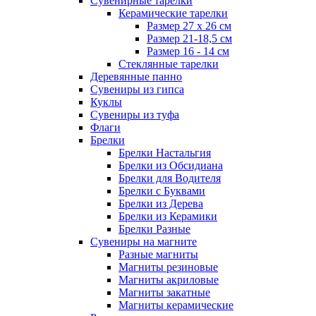
Сувенирные тарелки
Керамические тарелки
Размер 27 х 26 см
Размер 21-18,5 см
Размер 16 - 14 см
Стеклянные тарелки
Деревянные панно
Сувениры из гипса
Куклы
Сувениры из туфа
Флаги
Брелки
Брелки Настальгия
Брелки из Обсидиана
Брелки для Водителя
Брелки с Буквами
Брелки из Дерева
Брелки из Керамики
Брелки Разные
Сувениры на магните
Разные магниты
Магниты резиновые
Магниты акриловые
Магниты закатные
Магниты керамические