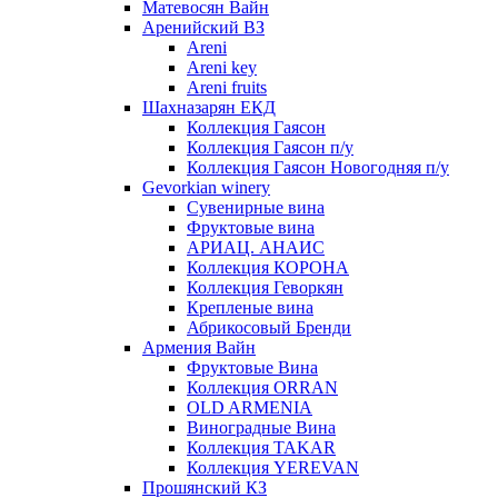
Матевосян Вайн
Аренийский ВЗ
Areni
Areni key
Areni fruits
Шахназарян ЕКД
Коллекция Гаясон
Коллекция Гаясон п/у
Коллекция Гаясон Новогодняя п/у
Gevorkian winery
Сувенирные вина
Фруктовые вина
АРИАЦ. АНАИС
Коллекция КОРОНА
Коллекция Геворкян
Крепленые вина
Абрикосовый Бренди
Армения Вайн
Фруктовые Вина
Коллекция ORRAN
OLD ARMENIA
Виноградные Вина
Коллекция TAKAR
Коллекция YEREVAN
Прошянский КЗ