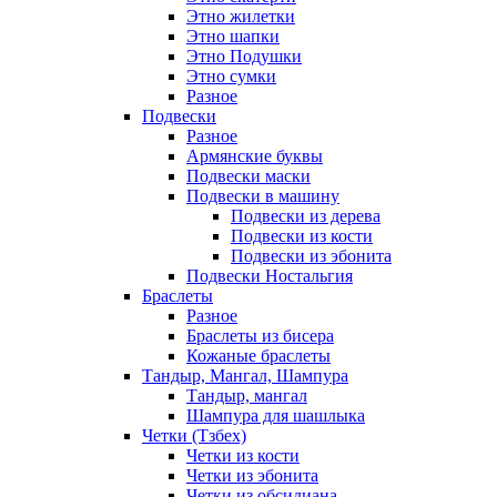
Этно жилетки
Этно шапки
Этно Подушки
Этно сумки
Разное
Подвески
Разное
Армянские буквы
Подвески маски
Подвески в машину
Подвески из дерева
Подвески из кости
Подвески из эбонита
Подвески Ностальгия
Браслеты
Разное
Браслеты из бисера
Кожаные браслеты
Тандыр, Мангал, Шампура
Тандыр, мангал
Шампура для шашлыка
Четки (Тзбех)
Четки из кости
Четки из эбонита
Четки из обсидиана