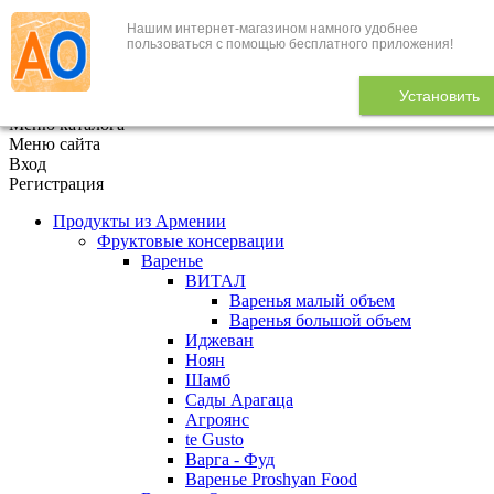
Нашим интернет-магазином намного удобнее
+7 (495) 646-888-1
пользоваться с помощью бесплатного приложения!
В корзине
0
товаров
Установить
x
Меню каталога
Меню сайта
Вход
Регистрация
Продукты из Армении
Фруктовые консервации
Варенье
ВИТАЛ
Варенья малый объем
Варенья большой объем
Иджеван
Ноян
Шамб
Сады Арагаца
Агроянс
te Gusto
Варга - Фуд
Варенье Proshyan Food