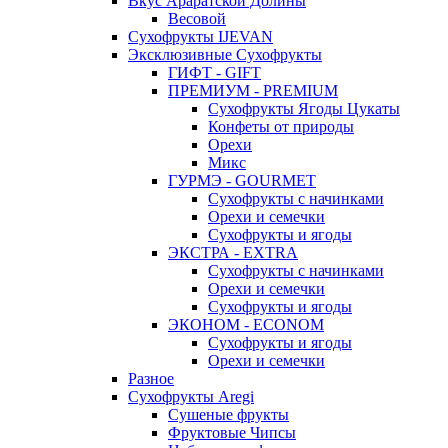
Вкус Араратской Долины
Весовой
Сухофрукты IJEVAN
Эксклюзивные Сухофрукты
ГИФТ - GIFT
ПРЕМИУМ - PREMIUM
Сухофрукты Ягоды Цукаты
Конфеты от природы
Орехи
Микс
ГУРМЭ - GOURMET
Сухофрукты с начинками
Орехи и семечки
Сухофрукты и ягоды
ЭКСТРА - EXTRA
Сухофрукты с начинками
Орехи и семечки
Сухофрукты и ягоды
ЭКОНОМ - ECONOM
Сухофрукты и ягоды
Орехи и семечки
Разное
Сухофрукты Aregi
Сушеные фрукты
Фруктовые Чипсы