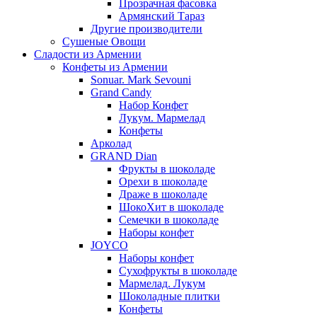
Прозрачная фасовка
Армянский Тараз
Другие производители
Сушеные Овощи
Сладости из Армении
Конфеты из Армении
Sonuar. Mark Sevouni
Grand Candy
Набор Конфет
Лукум. Мармелад
Конфеты
Арколад
GRAND Dian
Фрукты в шоколаде
Орехи в шоколаде
Драже в шоколаде
ШокоХит в шоколаде
Семечки в шоколаде
Наборы конфет
JOYCO
Наборы конфет
Сухофрукты в шоколаде
Мармелад. Лукум
Шоколадные плитки
Конфеты