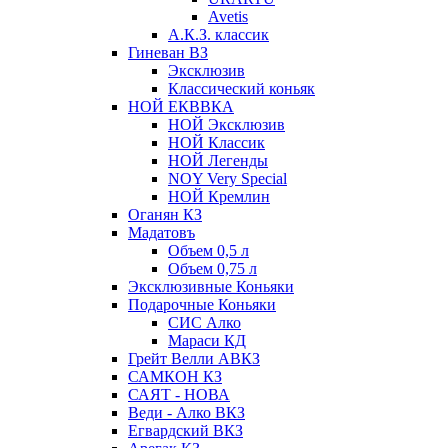
Avetis
А.К.З. классик
Гиневан ВЗ
Эксклюзив
Классический коньяк
НОЙ ЕКВВКА
НОЙ Эксклюзив
НОЙ Классик
НОЙ Легенды
NOY Very Speсial
НОЙ Кремлин
Оганян КЗ
Мадатовъ
Объем 0,5 л
Объем 0,75 л
Эксклюзивные Коньяки
Подарочные Коньяки
СИС Алко
Мараси КД
Грейт Велли АВКЗ
САМКОН КЗ
САЯТ - НОВА
Веди - Алко ВКЗ
Егвардский ВКЗ