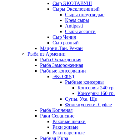
Сыр ЭКОТАВУШ
Сыры Эксклюзивный
Сыры полутведые
Крем сыры
Antipasti
Сыры ассорти
Сыр Чечил
Сыр разный
Мацони.Тан. Режан
Рыба из Армении
Рыба Охлажденная
Рыба Замороженная
Рыбные консервации
ЭКО ФУД
Рыбные консервы
Консервы 240 гр.
Консервы 160 гр.
Супы. Уха. Щи
Филе-кусочки. Суфле
Рыба Копченая
Раки Севанские
Раковые шейки
Раки живые
Раки варенные
Рыбная Икра