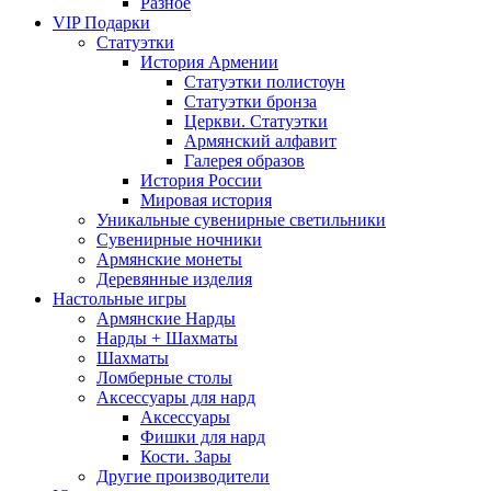
Разное
VIP Подарки
Статуэтки
История Армении
Статуэтки полистоун
Статуэтки бронза
Церкви. Статуэтки
Армянский алфавит
Галерея образов
История России
Мировая история
Уникальные сувенирные светильники
Сувенирные ночники
Армянские монеты
Деревянные изделия
Настольные игры
Армянские Нарды
Нарды + Шахматы
Шахматы
Ломберные столы
Аксессуары для нард
Аксессуары
Фишки для нард
Кости. Зары
Другие производители