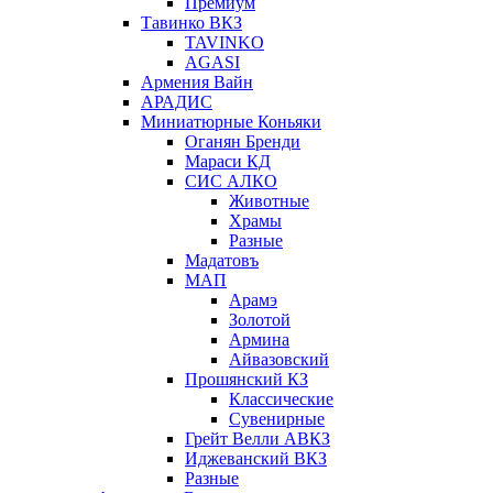
Премиум
Тавинко ВКЗ
TAVINKO
AGASI
Армения Вайн
АРАДИС
Миниатюрные Коньяки
Оганян Бренди
Мараси КД
СИС АЛКО
Животные
Храмы
Разные
Мадатовъ
МАП
Арамэ
Золотой
Армина
Айвазовский
Прошянский КЗ
Классические
Сувенирные
Грейт Велли АВКЗ
Иджеванский ВКЗ
Разные