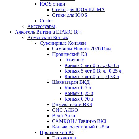
IQOS стики
Стики для IQOS ILUMA
Стики для IQOS
Сenter
Акссессуары
Алкоголь Витрина ЕГАИС 18+
Армянский Коньяк
Сувенирные Коньяки
Символы Нового 2026 Года
Прошянский КЗ
Элитные
Коньяк 5 лет 0,5 л., 0,33 л
Коньяк 5 лет 0,18 л., 0,25 л.
Коньяк 7 лет 0,5 л., 0,33 л
Шахназарян ВКД
Коньяк 0,5 л
Коньяк 0,25 л
Коньяк 0,70 л
Иджеванский ВКЗ
СИС АЛКО
Веди Алко
САМКОН / Тавинко ВКЗ
Коньяк сувенирный Сабля
Прошянский КЗ
Эксклюзив