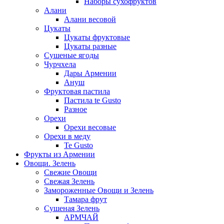
Наборы сухофруктов
Алани
Алани весовой
Цукаты
Цукаты фруктовые
Цукаты разные
Сушеные ягоды
Чурчхела
Дары Армении
Ануш
Фруктовая пастила
Пастила te Gusto
Разное
Орехи
Орехи весовые
Орехи в меду
Te Gusto
Фрукты из Армении
Овощи. Зелень
Свежие Овощи
Свежая Зелень
Замороженные Овощи и Зелень
Тамара фрут
Сушеная Зелень
АРМЧАЙ