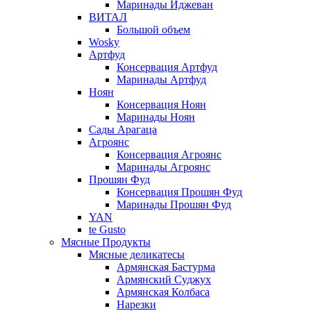
Маринады Иджеван
ВИТАЛ
Большой объем
Wosky
Артфуд
Консервация Артфуд
Маринады Артфуд
Ноян
Консервация Ноян
Маринады Ноян
Сады Арагаца
Агроянс
Консервация Агроянс
Маринады Агроянс
Прошян Фуд
Консервация Прошян Фуд
Маринады Прошян Фуд
YAN
te Gusto
Мясные Продукты
Мясные деликатесы
Армянская Бастурма
Армянский Суджух
Армянская Колбаса
Нарезки