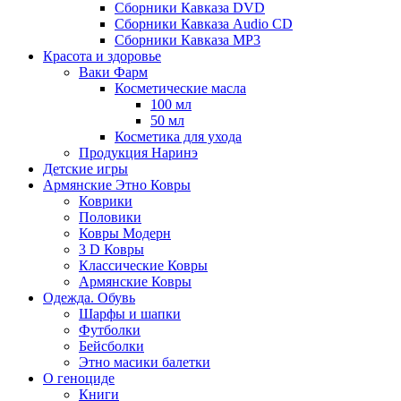
Сборники Кавказа DVD
Сборники Кавказа Audio CD
Сборники Кавказа MP3
Красота и здоровье
Ваки Фарм
Косметические масла
100 мл
50 мл
Косметика для ухода
Продукция Наринэ
Детские игры
Армянские Этно Ковры
Коврики
Половики
Ковры Модерн
3 D Ковры
Классические Ковры
Армянские Ковры
Одежда. Обувь
Шарфы и шапки
Футболки
Бейсболки
Этно масики балетки
О геноциде
Книги