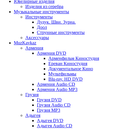
Ювелирные изделия
Изделия из серебра
Музыкальные инструменты
Инструменты
Дудук. Шви. Зурна.
Доол
Струнные инструменты
Аксессуары
MuzKavkaz
Армения
Армения DVD
Арменфильм Киностудия
Ереван Киностудия
Документальное Кино
Мультфильмы
Blu-ray. HD DVD
Армения Audio CD
Армения Audio MP3
Грузия
Грузия DVD
Грузия Audio CD
Грузия MP3
Адыгея
Адыгея DVD
Адыгея Audio CD