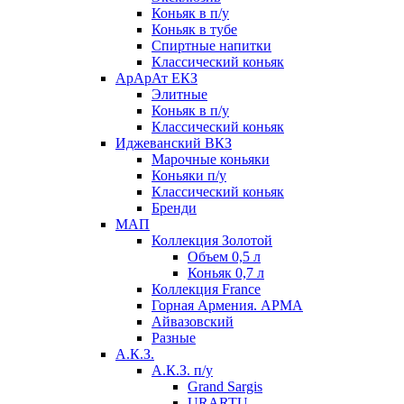
Коньяк в п/у
Коньяк в тубе
Спиртные напитки
Классический коньяк
АрАрАт ЕКЗ
Элитные
Коньяк в п/у
Классический коньяк
Иджеванский ВКЗ
Марочные коньяки
Коньяки п/у
Классический коньяк
Бренди
МАП
Коллекция Золотой
Объем 0,5 л
Коньяк 0,7 л
Коллекция France
Горная Армения. АРМА
Айвазовский
Разные
А.К.З.
А.К.З. п/у
Grand Sargis
URARTU