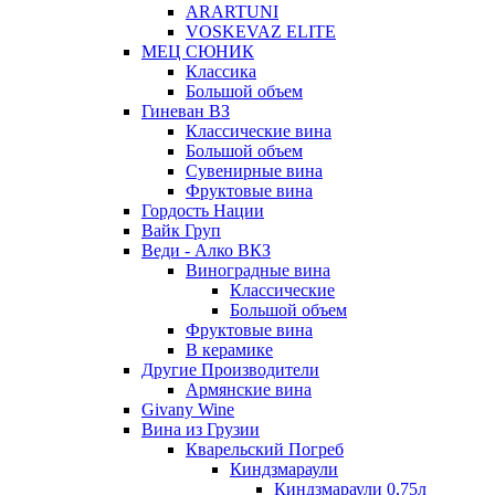
ARARTUNI
VOSKEVAZ ELITE
МЕЦ СЮНИК
Классика
Большой объем
Гиневан ВЗ
Классические вина
Большой объем
Сувенирные вина
Фруктовые вина
Гордость Нации
Вайк Груп
Веди - Алко ВКЗ
Виноградные вина
Классические
Большой объем
Фруктовые вина
В керамике
Другие Производители
Армянские вина
Givany Wine
Вина из Грузии
Кварельский Погреб
Киндзмараули
Киндзмараули 0,75л