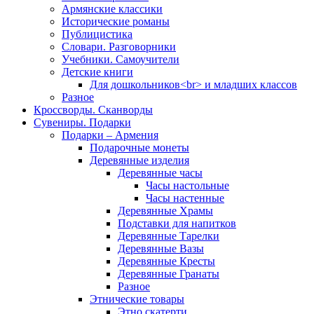
Армянские классики
Исторические романы
Публицистика
Словари. Разговорники
Учебники. Самоучители
Детские книги
Для дошкольников<br> и младших классов
Разное
Кроссворды. Сканворды
Сувениры. Подарки
Подарки – Армения
Подарочные монеты
Деревянные изделия
Деревянные часы
Часы настольные
Часы настенные
Деревянные Храмы
Подставки для напитков
Деревянные Тарелки
Деревянные Вазы
Деревянные Кресты
Деревянные Гранаты
Разное
Этнические товары
Этно скатерти