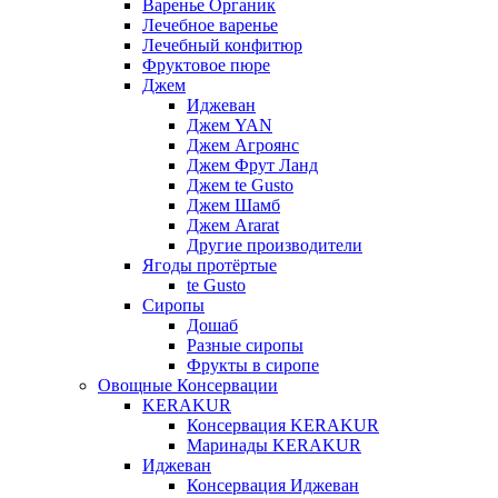
Варенье Органик
Лечебное варенье
Лечебный конфитюр
Фруктовое пюре
Джем
Иджеван
Джем YAN
Джем Агроянс
Джем Фрут Ланд
Джем te Gusto
Джем Шамб
Джем Ararat
Другие производители
Ягоды протёртые
te Gusto
Сиропы
Дошаб
Разные сиропы
Фрукты в сиропе
Овощные Консервации
KERAKUR
Консервация KERAKUR
Маринады KERAKUR
Иджеван
Консервация Иджеван