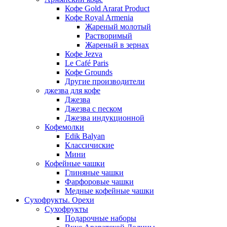
Кофе Gold Ararat Product
Кофе Royal Armenia
Жареный молотый
Растворимый
Жареный в зернах
Кофе Jezva
Le Café Paris
Кофе Grounds
Другие производители
джезва для кофе
Джезва
Джезва с песком
Джезва индукционной
Кофемолки
Edik Balyan
Классичиские
Мини
Кофейные чашки
Глиняные чашки
Фарфоровые чашки
Медные кофейные чашки
Сухофрукты. Орехи
Сухофрукты
Подарочные наборы