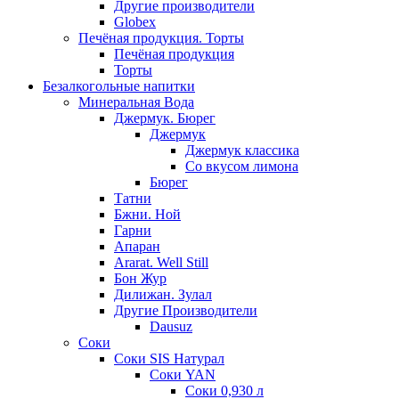
Другие производители
Globex
Печёная продукция. Торты
Печёная продукция
Торты
Безалкогольные напитки
Минеральная Вода
Джермук. Бюрег
Джермук
Джермук классика
Со вкусом лимона
Бюрег
Татни
Бжни. Ной
Гарни
Апаран
Ararat. Well Still
Бон Жур
Дилижан. Зулал
Другие Производители
Dausuz
Соки
Соки SIS Натурал
Соки YAN
Соки 0,930 л