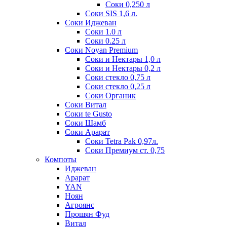
Соки 0,250 л
Соки SIS 1,6 л.
Соки Иджеван
Соки 1.0 л
Соки 0.25 л
Соки Noyan Premium
Соки и Нектары 1,0 л
Соки и Нектары 0,2 л
Соки стекло 0,75 л
Соки стекло 0,25 л
Соки Органик
Соки Витал
Соки te Gusto
Соки Шамб
Соки Арарат
Соки Tetra Pak 0,97л.
Соки Премиум ст. 0,75
Компоты
Иджеван
Арарат
YAN
Ноян
Агроянс
Прошян Фуд
Витал