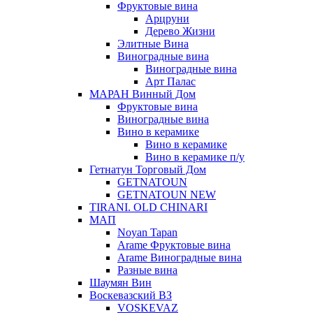
Фруктовые вина
Арцруни
Дерево Жизни
Элитные Вина
Виноградные вина
Виноградные вина
Арт Палас
МАРАН Винный Дом
Фруктовые вина
Виноградные вина
Вино в керамике
Вино в керамике
Вино в керамике п/у
Гетнатун Торговый Дом
GETNATOUN
GETNATOUN NEW
TIRANI. OLD CHINARI
МАП
Noyan Tapan
Arame Фруктовые вина
Arame Виноградные вина
Разные вина
Шаумян Вин
Воскевазский ВЗ
VOSKEVAZ