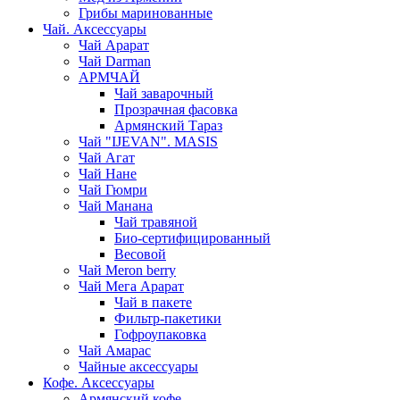
Грибы маринованные
Чай. Аксессуары
Чай Арарат
Чай Darman
АРМЧАЙ
Чай заварочный
Прозрачная фасовка
Армянский Тараз
Чай "IJEVAN". MASIS
Чай Агат
Чай Нане
Чай Гюмри
Чай Манана
Чай травяной
Био-сертифицированный
Весовой
Чай Meron berry
Чай Мега Арарат
Чай в пакете
Фильтр-пакетики
Гофроупаковка
Чай Амарас
Чайные аксессуары
Кофе. Аксессуары
Армянский кофе