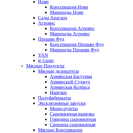
Ноян
Консервация Ноян
Маринады Ноян
Сады Арагаца
Агроянс
Консервация Агроянс
Маринады Агроянс
Прошян Фуд
Консервация Прошян Фуд
Маринады Прошян Фуд
YAN
te Gusto
Мясные Продукты
Мясные деликатесы
Армянская Бастурма
Армянский Суджух
Армянская Колбаса
Нарезки
Полуфабрикаты
Эксклюзивные закуски
Мини-рулеты
Сыровяленая вырезка
Говядина сыровяленая
Свинина сыровяленая
Мясные Консервации