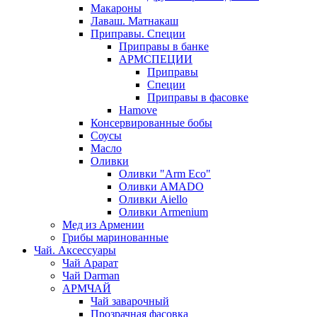
Макароны
Лаваш. Матнакаш
Приправы. Специи
Приправы в банке
АРМСПЕЦИИ
Приправы
Специи
Приправы в фасовке
Hamove
Консервированные бобы
Соусы
Масло
Оливки
Оливки "Arm Eco"
Оливки AMADO
Оливки Aiello
Оливки Armenium
Мед из Армении
Грибы маринованные
Чай. Аксессуары
Чай Арарат
Чай Darman
АРМЧАЙ
Чай заварочный
Прозрачная фасовка