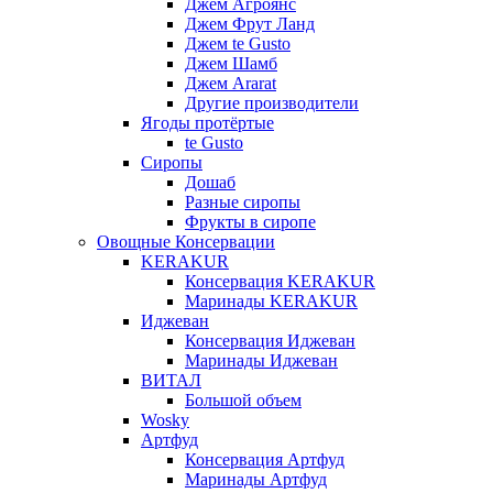
Джем Агроянс
Джем Фрут Ланд
Джем te Gusto
Джем Шамб
Джем Ararat
Другие производители
Ягоды протёртые
te Gusto
Сиропы
Дошаб
Разные сиропы
Фрукты в сиропе
Овощные Консервации
KERAKUR
Консервация KERAKUR
Маринады KERAKUR
Иджеван
Консервация Иджеван
Маринады Иджеван
ВИТАЛ
Большой объем
Wosky
Артфуд
Консервация Артфуд
Маринады Артфуд