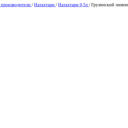
 производители
/
Натахтари
/
Натахтари 0,5л
/
Грузинский лимона