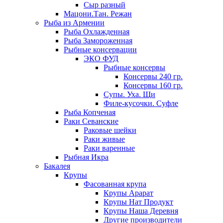
Сыр разный
Мацони.Тан. Режан
Рыба из Армении
Рыба Охлажденная
Рыба Замороженная
Рыбные консервации
ЭКО ФУД
Рыбные консервы
Консервы 240 гр.
Консервы 160 гр.
Супы. Уха. Щи
Филе-кусочки. Суфле
Рыба Копченая
Раки Севанские
Раковые шейки
Раки живые
Раки варенные
Рыбная Икра
Бакалея
Крупы
Фасованная крупа
Крупы Арарат
Крупы Нат Продукт
Крупы Наша Деревня
Другие производители