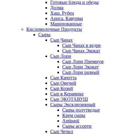
Готовые блюда и обеды
Долма
Хаш. Рубец
Ариса. Кавурма
Маринованные
Кисломолочные Продукты
Сыры
Сыр Чанах
Сыр Чанах в ведре
Сыр Чанах Экокат
Сыр Лори
Сыр Лори Премиум
Сыр Лори Экокат
Сыр Лори разный
Сыр Качотта
Сыр Овечий
Сыр Козий
Сыр в Керамике
Сыр ЭКОТАВУШ
Сыры Эксклюзивный
Сыры полутведые
Крем сыры
Antipasti
Сыры ассорти
Сыр Чечил