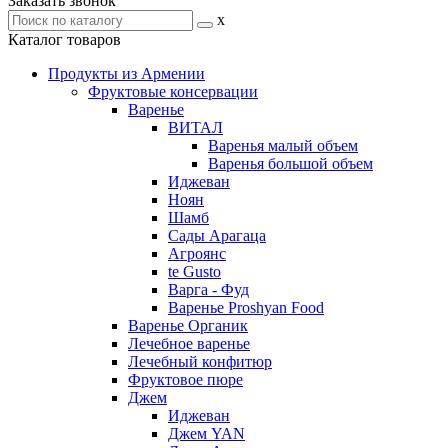
Заказать звонок
x
Каталог товаров
Продукты из Армении
Фруктовые консервации
Варенье
ВИТАЛ
Варенья малый объем
Варенья большой объем
Иджеван
Ноян
Шамб
Сады Арагаца
Агроянс
te Gusto
Варга - Фуд
Варенье Proshyan Food
Варенье Органик
Лечебное варенье
Лечебный конфитюр
Фруктовое пюре
Джем
Иджеван
Джем YAN