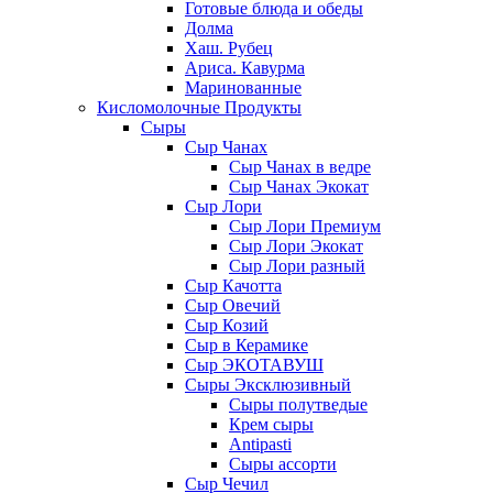
Готовые блюда и обеды
Долма
Хаш. Рубец
Ариса. Кавурма
Маринованные
Кисломолочные Продукты
Сыры
Сыр Чанах
Сыр Чанах в ведре
Сыр Чанах Экокат
Сыр Лори
Сыр Лори Премиум
Сыр Лори Экокат
Сыр Лори разный
Сыр Качотта
Сыр Овечий
Сыр Козий
Сыр в Керамике
Сыр ЭКОТАВУШ
Сыры Эксклюзивный
Сыры полутведые
Крем сыры
Antipasti
Сыры ассорти
Сыр Чечил