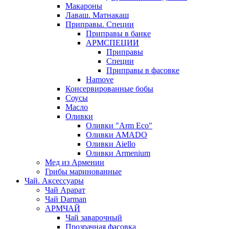
Макароны
Лаваш. Матнакаш
Приправы. Специи
Приправы в банке
АРМСПЕЦИИ
Приправы
Специи
Приправы в фасовке
Hamove
Консервированные бобы
Соусы
Масло
Оливки
Оливки "Arm Eco"
Оливки AMADO
Оливки Aiello
Оливки Armenium
Мед из Армении
Грибы маринованные
Чай. Аксессуары
Чай Арарат
Чай Darman
АРМЧАЙ
Чай заварочный
Прозрачная фасовка