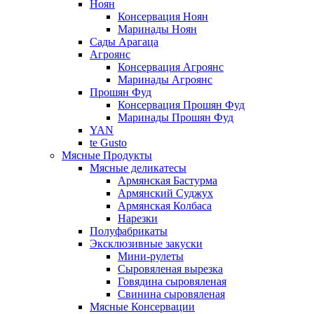
Ноян
Консервация Ноян
Маринады Ноян
Сады Арагаца
Агроянс
Консервация Агроянс
Маринады Агроянс
Прошян Фуд
Консервация Прошян Фуд
Маринады Прошян Фуд
YAN
te Gusto
Мясные Продукты
Мясные деликатесы
Армянская Бастурма
Армянский Суджух
Армянская Колбаса
Нарезки
Полуфабрикаты
Эксклюзивные закуски
Мини-рулеты
Сыровяленая вырезка
Говядина сыровяленая
Свинина сыровяленая
Мясные Консервации