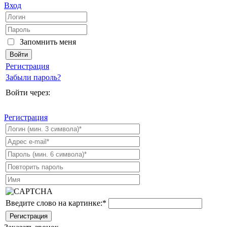
Вход
Запомнить меня
Регистрация
Забыли пароль?
Войти через:
Регистрация
Введите слово на картинке:
*