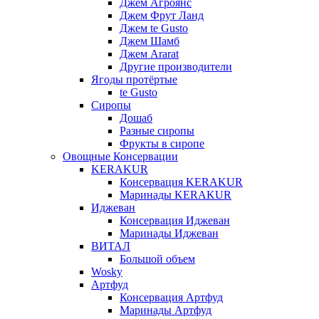
Джем Агроянс
Джем Фрут Ланд
Джем te Gusto
Джем Шамб
Джем Ararat
Другие производители
Ягоды протёртые
te Gusto
Сиропы
Дошаб
Разные сиропы
Фрукты в сиропе
Овощные Консервации
KERAKUR
Консервация KERAKUR
Маринады KERAKUR
Иджеван
Консервация Иджеван
Маринады Иджеван
ВИТАЛ
Большой объем
Wosky
Артфуд
Консервация Артфуд
Маринады Артфуд