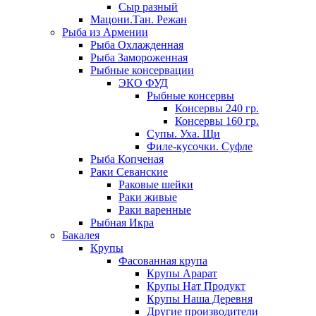
Сыр разный
Мацони.Тан. Режан
Рыба из Армении
Рыба Охлажденная
Рыба Замороженная
Рыбные консервации
ЭКО ФУД
Рыбные консервы
Консервы 240 гр.
Консервы 160 гр.
Супы. Уха. Щи
Филе-кусочки. Суфле
Рыба Копченая
Раки Севанские
Раковые шейки
Раки живые
Раки варенные
Рыбная Икра
Бакалея
Крупы
Фасованная крупа
Крупы Арарат
Крупы Нат Продукт
Крупы Наша Деревня
Другие производители