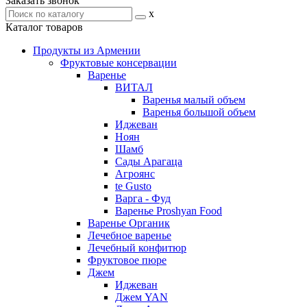
Заказать звонок
x
Каталог товаров
Продукты из Армении
Фруктовые консервации
Варенье
ВИТАЛ
Варенья малый объем
Варенья большой объем
Иджеван
Ноян
Шамб
Сады Арагаца
Агроянс
te Gusto
Варга - Фуд
Варенье Proshyan Food
Варенье Органик
Лечебное варенье
Лечебный конфитюр
Фруктовое пюре
Джем
Иджеван
Джем YAN