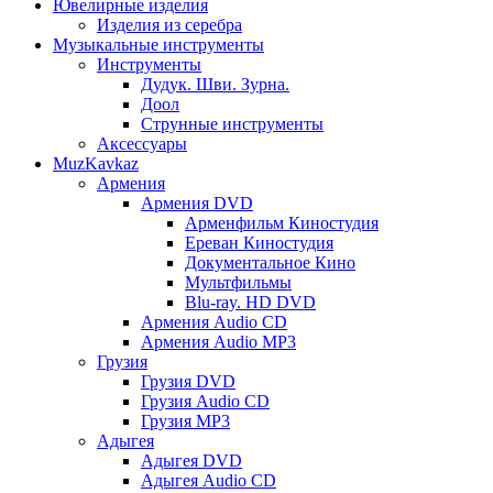
Ювелирные изделия
Изделия из серебра
Музыкальные инструменты
Инструменты
Дудук. Шви. Зурна.
Доол
Струнные инструменты
Аксессуары
MuzKavkaz
Армения
Армения DVD
Арменфильм Киностудия
Ереван Киностудия
Документальное Кино
Мультфильмы
Blu-ray. HD DVD
Армения Audio CD
Армения Audio MP3
Грузия
Грузия DVD
Грузия Audio CD
Грузия MP3
Адыгея
Адыгея DVD
Адыгея Audio CD