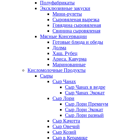
Полуфабрикаты
Эксклюзивные закуски
Мини-рулеты
Сыровяленая вырезка
Говядина сыровяленая
Свинина сыровяленая
Мясные Консервации
Готовые блюда и обеды
Долма
Хаш. Рубец
Ариса. Кавурма
Маринованные
Кисломолочные Продукты
Сыры
Сыр Чанах
Сыр Чанах в ведре
Сыр Чанах Экокат
Сыр Лори
Сыр Лори Премиум
Сыр Лори Экокат
Сыр Лори разный
Сыр Качотта
Сыр Овечий
Сыр Козий
Сыр в Керамике