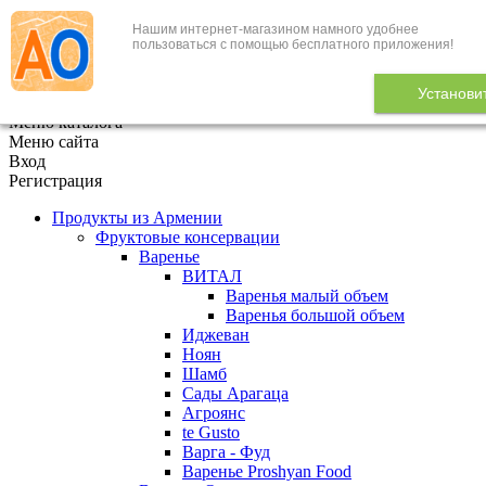
Нашим интернет-магазином намного удобнее
+7 (495) 646-888-1
пользоваться с помощью бесплатного приложения!
В корзине
0
товаров
Установи
x
Меню каталога
Меню сайта
Вход
Регистрация
Продукты из Армении
Фруктовые консервации
Варенье
ВИТАЛ
Варенья малый объем
Варенья большой объем
Иджеван
Ноян
Шамб
Сады Арагаца
Агроянс
te Gusto
Варга - Фуд
Варенье Proshyan Food