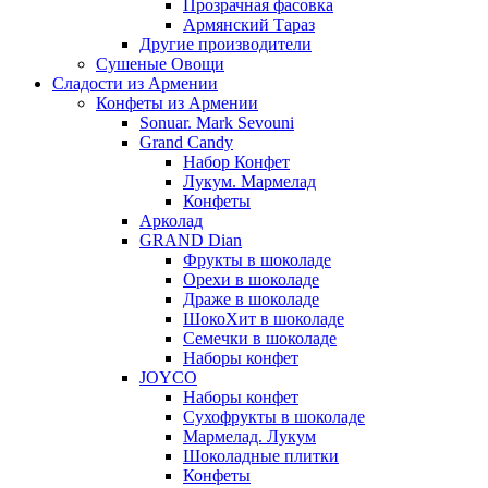
Прозрачная фасовка
Армянский Тараз
Другие производители
Сушеные Овощи
Сладости из Армении
Конфеты из Армении
Sonuar. Mark Sevouni
Grand Candy
Набор Конфет
Лукум. Мармелад
Конфеты
Арколад
GRAND Dian
Фрукты в шоколаде
Орехи в шоколаде
Драже в шоколаде
ШокоХит в шоколаде
Семечки в шоколаде
Наборы конфет
JOYCO
Наборы конфет
Сухофрукты в шоколаде
Мармелад. Лукум
Шоколадные плитки
Конфеты