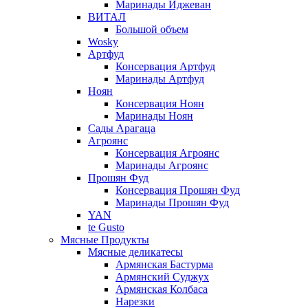
Маринады Иджеван
ВИТАЛ
Большой объем
Wosky
Артфуд
Консервация Артфуд
Маринады Артфуд
Ноян
Консервация Ноян
Маринады Ноян
Сады Арагаца
Агроянс
Консервация Агроянс
Маринады Агроянс
Прошян Фуд
Консервация Прошян Фуд
Маринады Прошян Фуд
YAN
te Gusto
Мясные Продукты
Мясные деликатесы
Армянская Бастурма
Армянский Суджух
Армянская Колбаса
Нарезки