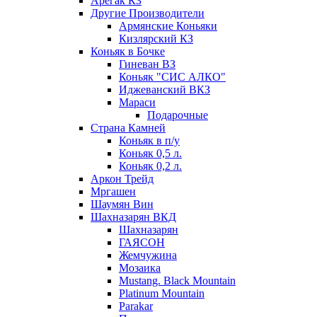
Арегак КЗ
Другие Производители
Армянские Коньяки
Кизлярский КЗ
Коньяк в Бочке
Гиневан ВЗ
Коньяк "СИС АЛКО"
Иджеванский ВКЗ
Мараси
Подарочные
Страна Камней
Коньяк в п/у
Коньяк 0,5 л.
Коньяк 0,2 л.
Аркон Трейд
Мргашен
Шаумян Вин
Шахназарян ВКД
Шахназарян
ГАЯСОН
Жемчужина
Мозаика
Mustang. Black Mountain
Platinum Mountain
Parakar