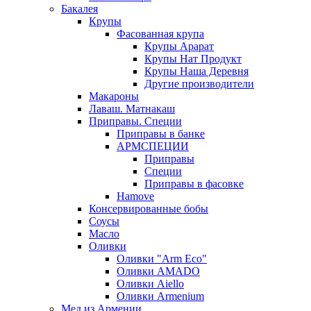
Бакалея
Крупы
Фасованная крупа
Крупы Арарат
Крупы Нат Продукт
Крупы Наша Деревня
Другие производители
Макароны
Лаваш. Матнакаш
Приправы. Специи
Приправы в банке
АРМСПЕЦИИ
Приправы
Специи
Приправы в фасовке
Hamove
Консервированные бобы
Соусы
Масло
Оливки
Оливки "Arm Eco"
Оливки AMADO
Оливки Aiello
Оливки Armenium
Мед из Армении