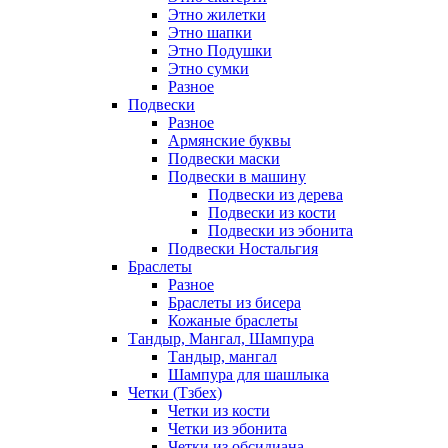
Этно жилетки
Этно шапки
Этно Подушки
Этно сумки
Разное
Подвески
Разное
Армянские буквы
Подвески маски
Подвески в машину
Подвески из дерева
Подвески из кости
Подвески из эбонита
Подвески Ностальгия
Браслеты
Разное
Браслеты из бисера
Кожаные браслеты
Тандыр, Мангал, Шампура
Тандыр, мангал
Шампура для шашлыка
Четки (Тзбех)
Четки из кости
Четки из эбонита
Четки из обсидиана