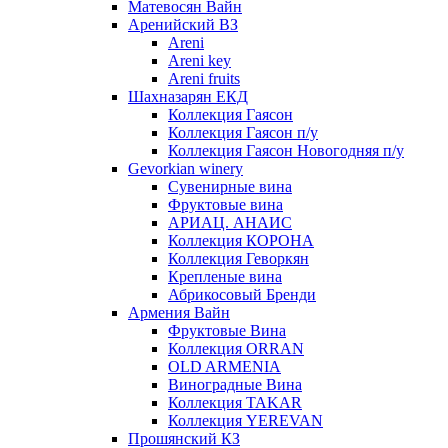
Матевосян Вайн
Аренийский ВЗ
Areni
Areni key
Areni fruits
Шахназарян ЕКД
Коллекция Гаясон
Коллекция Гаясон п/у
Коллекция Гаясон Новогодняя п/у
Gevorkian winery
Сувенирные вина
Фруктовые вина
АРИАЦ. АНАИС
Коллекция КОРОНА
Коллекция Геворкян
Крепленые вина
Абрикосовый Бренди
Армения Вайн
Фруктовые Вина
Коллекция ORRAN
OLD ARMENIA
Виноградные Вина
Коллекция TAKAR
Коллекция YEREVAN
Прошянский КЗ