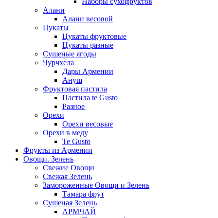
Наборы сухофруктов
Алани
Алани весовой
Цукаты
Цукаты фруктовые
Цукаты разные
Сушеные ягоды
Чурчхела
Дары Армении
Ануш
Фруктовая пастила
Пастила te Gusto
Разное
Орехи
Орехи весовые
Орехи в меду
Te Gusto
Фрукты из Армении
Овощи. Зелень
Свежие Овощи
Свежая Зелень
Замороженные Овощи и Зелень
Тамара фрут
Сушеная Зелень
АРМЧАЙ