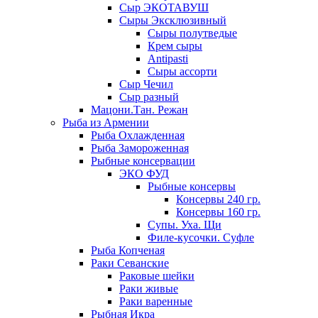
Сыр ЭКОТАВУШ
Сыры Эксклюзивный
Сыры полутведые
Крем сыры
Antipasti
Сыры ассорти
Сыр Чечил
Сыр разный
Мацони.Тан. Режан
Рыба из Армении
Рыба Охлажденная
Рыба Замороженная
Рыбные консервации
ЭКО ФУД
Рыбные консервы
Консервы 240 гр.
Консервы 160 гр.
Супы. Уха. Щи
Филе-кусочки. Суфле
Рыба Копченая
Раки Севанские
Раковые шейки
Раки живые
Раки варенные
Рыбная Икра