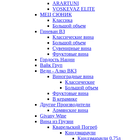
ARARTUNI
VOSKEVAZ ELITE
МЕЦ СЮНИК
Классика
Большой объем
Гиневан ВЗ
Классические вина
Большой объем
Сувенирные вина
Фруктовые вина
Гордость Нации
Вайк Груп
Веди - Алко ВКЗ
Виноградные вина
Классические
Большой объем
Фруктовые вина
В керамике
Другие Производители
Армянские вина
Givany Wine
Вина из Грузии
Кварельский Погреб
Киндзмараули
Киндзмараули 0,75л