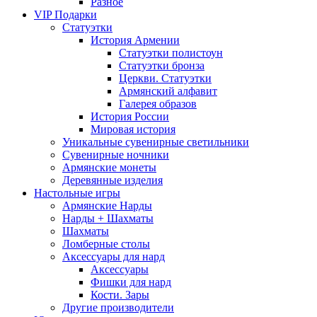
Разное
VIP Подарки
Статуэтки
История Армении
Статуэтки полистоун
Статуэтки бронза
Церкви. Статуэтки
Армянский алфавит
Галерея образов
История России
Мировая история
Уникальные сувенирные светильники
Сувенирные ночники
Армянские монеты
Деревянные изделия
Настольные игры
Армянские Нарды
Нарды + Шахматы
Шахматы
Ломберные столы
Аксессуары для нард
Аксессуары
Фишки для нард
Кости. Зары
Другие производители