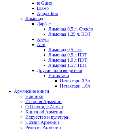
te Gusto
Шамб
Арцах Био
Лимонад
Дарбас
Лимонад 0,5 л. Стекло
Лимонад 1,25 л. ПЭТ
Ануш
Ани
Лимонад 0,5 л ст
Лимонад 0,5 л ПЭТ
Лимонад 1,0 л ПЭТ
Лимонад 1,5 л ПЭТ
Другие производители
Натахтари
Натахтари 0,5л
Натахтари 1,0л
Армянские книги
Новинки
История Армении
О Геноциде Армян
Книги об Армении
Иcкусство и культура
Поэзия Армении
Религия Армении