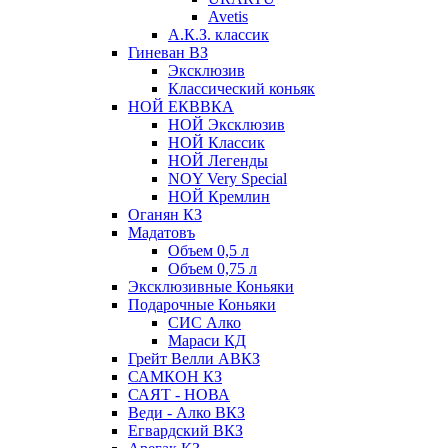
Avetis
А.К.З. классик
Гиневан ВЗ
Эксклюзив
Классический коньяк
НОЙ ЕКВВКА
НОЙ Эксклюзив
НОЙ Классик
НОЙ Легенды
NOY Very Speсial
НОЙ Кремлин
Оганян КЗ
Мадатовъ
Объем 0,5 л
Объем 0,75 л
Эксклюзивные Коньяки
Подарочные Коньяки
СИС Алко
Мараси КД
Грейт Велли АВКЗ
САМКОН КЗ
САЯТ - НОВА
Веди - Алко ВКЗ
Егвардский ВКЗ