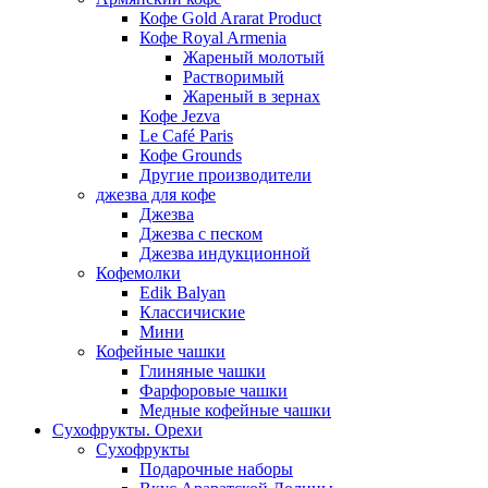
Кофе Gold Ararat Product
Кофе Royal Armenia
Жареный молотый
Растворимый
Жареный в зернах
Кофе Jezva
Le Café Paris
Кофе Grounds
Другие производители
джезва для кофе
Джезва
Джезва с песком
Джезва индукционной
Кофемолки
Edik Balyan
Классичиские
Мини
Кофейные чашки
Глиняные чашки
Фарфоровые чашки
Медные кофейные чашки
Сухофрукты. Орехи
Сухофрукты
Подарочные наборы