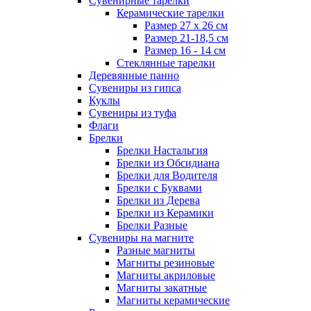
Сувенирные тарелки
Керамические тарелки
Размер 27 х 26 см
Размер 21-18,5 см
Размер 16 - 14 см
Стеклянные тарелки
Деревянные панно
Сувениры из гипса
Куклы
Сувениры из туфа
Флаги
Брелки
Брелки Настальгия
Брелки из Обсидиана
Брелки для Водителя
Брелки с Буквами
Брелки из Дерева
Брелки из Керамики
Брелки Разные
Сувениры на магните
Разные магниты
Магниты резиновые
Магниты акриловые
Магниты закатные
Магниты керамические