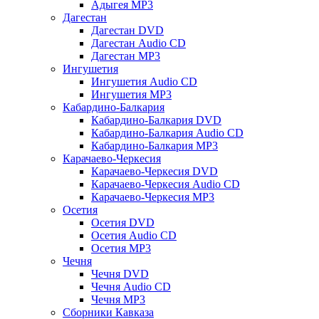
Адыгея MP3
Дагестан
Дагестан DVD
Дагестан Audio CD
Дагестан MP3
Ингушетия
Ингушетия Audio CD
Ингушетия MP3
Кабардино-Балкария
Кабардино-Балкария DVD
Кабардино-Балкария Audio CD
Кабардино-Балкария MP3
Карачаево-Черкесия
Карачаево-Черкесия DVD
Карачаево-Черкесия Audio CD
Карачаево-Черкесия MP3
Осетия
Осетия DVD
Осетия Audio CD
Осетия MP3
Чечня
Чечня DVD
Чечня Audio CD
Чечня MP3
Сборники Кавказа