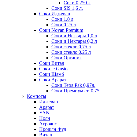
Соки 0,250 л
Соки SIS 1,6 л.
Соки Иджеван
Соки 1.0 л
Соки 0.25 л
Соки Noyan Premium
Соки и Нектары 1,0 л
Соки и Нектары 0,2 л
Соки стекло 0,75 л
Соки стекло 0,25 л
Соки Органик
Соки Витал
Соки te Gusto
Соки Шамб
Соки Арарат
Соки Tetra Pak 0,97л.
Соки Премиум ст. 0,75
Компоты
Иджеван
Арарат
YAN
Ноян
Агроянс
Прошян Фуд
Витал