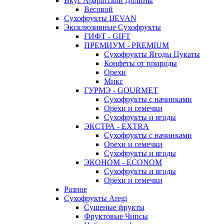
Вкус Араратской Долины
Весовой
Сухофрукты IJEVAN
Эксклюзивные Сухофрукты
ГИФТ - GIFT
ПРЕМИУМ - PREMIUM
Сухофрукты Ягоды Цукаты
Конфеты от природы
Орехи
Микс
ГУРМЭ - GOURMET
Сухофрукты с начинками
Орехи и семечки
Сухофрукты и ягоды
ЭКСТРА - EXTRA
Сухофрукты с начинками
Орехи и семечки
Сухофрукты и ягоды
ЭКОНОМ - ECONOM
Сухофрукты и ягоды
Орехи и семечки
Разное
Сухофрукты Aregi
Сушеные фрукты
Фруктовые Чипсы