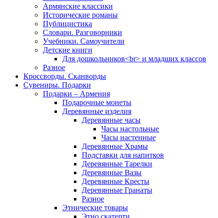
Армянские классики
Исторические романы
Публицистика
Словари. Разговорники
Учебники. Самоучители
Детские книги
Для дошкольников<br> и младших классов
Разное
Кроссворды. Сканворды
Сувениры. Подарки
Подарки – Армения
Подарочные монеты
Деревянные изделия
Деревянные часы
Часы настольные
Часы настенные
Деревянные Храмы
Подставки для напитков
Деревянные Тарелки
Деревянные Вазы
Деревянные Кресты
Деревянные Гранаты
Разное
Этнические товары
Этно скатерти