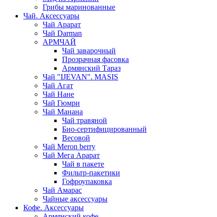
Грибы маринованные
Чай. Аксессуары
Чай Арарат
Чай Darman
АРМЧАЙ
Чай заварочный
Прозрачная фасовка
Армянский Тараз
Чай "IJEVAN". MASIS
Чай Агат
Чай Нане
Чай Гюмри
Чай Манана
Чай травяной
Био-сертифицированный
Весовой
Чай Meron berry
Чай Мега Арарат
Чай в пакете
Фильтр-пакетики
Гофроупаковка
Чай Амарас
Чайные аксессуары
Кофе. Аксессуары
Армянский кофе