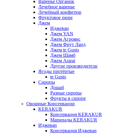
Варенье Органик
Лечебное варенье
Лечебный конфитюр
Фруктовое пюре
Джем
Иджеван
Джем YAN
Джем Агроянс
Джем Фрут Ланд
Джем te Gusto
Джем Шамб
Джем Ararat
Другие производители
Ягоды протёртые
te Gusto
Сиропы
Дошаб
Разные сиропы
Фрукты в сиропе
Овощные Консервации
KERAKUR
Консервация KERAKUR
Маринады KERAKUR
Иджеван
Консервация Иджеван