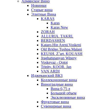
Армянское Вино
Новинки
Старые вина
Элитные Вина
KARAS
Karas
Karas New
ZORAH
ALLURIA. TAKRI.
BERDASHEN
Kataro.Hin Areni.Voskeni
Old Bridge.Tushpa.Malani
KEUSH. Z’art. KOUASH
Jraghatspanyan Winery
Voskevaz - Qotot
Trinity. KOOR. Jan
VAN ARDI
Иджеванский ВКЗ
Коллекционные вина
Виноградные вина
Вина 0,75 л
Большой объем
Эксклюзивные вина
Фруктовые вина
Cувенирные вина