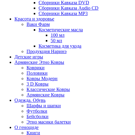
Сборники Кавказа DVD
Сборники Кавказа Audio CD
Сборники Кавказа MP3
Красота и здоровье
Ваки Фарм
Косметические масла
100 мл
50 мл
Косметика для ухода
Продукция Наринэ
Детские игры
Армянские Этно Ковры
Коврики
Половики
Ковры Модерн
3 D Ковры
Классические Ковры
Армянские Ковры
Одежда. Обувь
Шарфы и шапки
Футболки
Бейсболки
Этно масики балетки
О геноциде
Книги