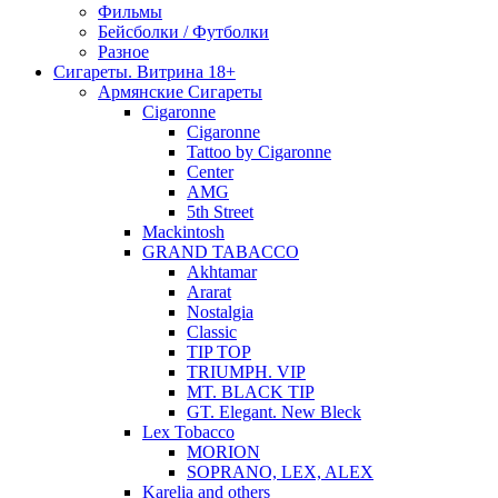
Фильмы
Бейсболки / Футболки
Разное
Сигареты. Витрина 18+
Армянские Сигареты
Cigaronne
Cigaronne
Tattoo by Cigaronne
Center
AMG
5th Street
Mackintosh
GRAND TABACCO
Akhtamar
Ararat
Nostalgia
Classic
TIP TOP
TRIUMPH. VIP
MT. BLACK TIP
GT. Elegant. New Bleck
Lex Tobacco
MORION
SOPRANO, LEX, ALEX
Karelia and others