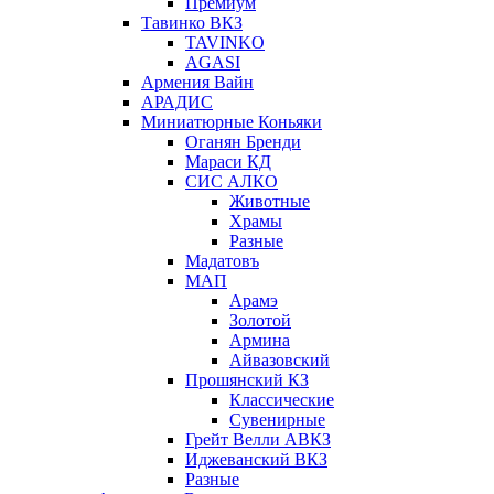
Премиум
Тавинко ВКЗ
TAVINKO
AGASI
Армения Вайн
АРАДИС
Миниатюрные Коньяки
Оганян Бренди
Мараси КД
СИС АЛКО
Животные
Храмы
Разные
Мадатовъ
МАП
Арамэ
Золотой
Армина
Айвазовский
Прошянский КЗ
Классические
Сувенирные
Грейт Велли АВКЗ
Иджеванский ВКЗ
Разные