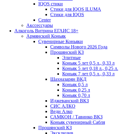
IQOS стики
Стики для IQOS ILUMA
Стики для IQOS
Сenter
Акссессуары
Алкоголь Витрина ЕГАИС 18+
Армянский Коньяк
Сувенирные Коньяки
Символы Нового 2026 Года
Прошянский КЗ
Элитные
Коньяк 5 лет 0,5 л., 0,33 л
Коньяк 5 лет 0,18 л., 0,25 л.
Коньяк 7 лет 0,5 л., 0,33 л
Шахназарян ВКД
Коньяк 0,5 л
Коньяк 0,25 л
Коньяк 0,70 л
Иджеванский ВКЗ
СИС АЛКО
Веди Алко
САМКОН / Тавинко ВКЗ
Коньяк сувенирный Сабля
Прошянский КЗ
Эксклюзив