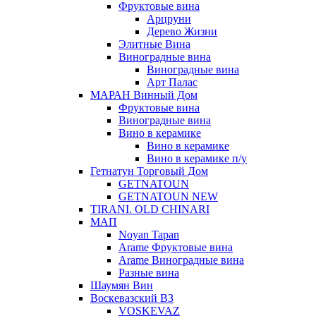
Фруктовые вина
Арцруни
Дерево Жизни
Элитные Вина
Виноградные вина
Виноградные вина
Арт Палас
МАРАН Винный Дом
Фруктовые вина
Виноградные вина
Вино в керамике
Вино в керамике
Вино в керамике п/у
Гетнатун Торговый Дом
GETNATOUN
GETNATOUN NEW
TIRANI. OLD CHINARI
МАП
Noyan Tapan
Arame Фруктовые вина
Arame Виноградные вина
Разные вина
Шаумян Вин
Воскевазский ВЗ
VOSKEVAZ