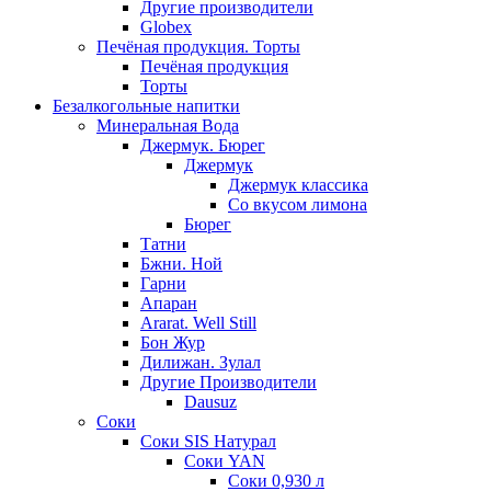
Другие производители
Globex
Печёная продукция. Торты
Печёная продукция
Торты
Безалкогольные напитки
Минеральная Вода
Джермук. Бюрег
Джермук
Джермук классика
Со вкусом лимона
Бюрег
Татни
Бжни. Ной
Гарни
Апаран
Ararat. Well Still
Бон Жур
Дилижан. Зулал
Другие Производители
Dausuz
Соки
Соки SIS Натурал
Соки YAN
Соки 0,930 л