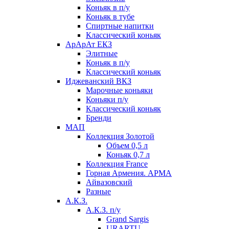
Коньяк в п/у
Коньяк в тубе
Спиртные напитки
Классический коньяк
АрАрАт ЕКЗ
Элитные
Коньяк в п/у
Классический коньяк
Иджеванский ВКЗ
Марочные коньяки
Коньяки п/у
Классический коньяк
Бренди
МАП
Коллекция Золотой
Объем 0,5 л
Коньяк 0,7 л
Коллекция France
Горная Армения. АРМА
Айвазовский
Разные
А.К.З.
А.К.З. п/у
Grand Sargis
URARTU