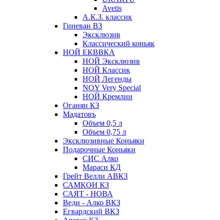
Avetis
А.К.З. классик
Гиневан ВЗ
Эксклюзив
Классический коньяк
НОЙ ЕКВВКА
НОЙ Эксклюзив
НОЙ Классик
НОЙ Легенды
NOY Very Speсial
НОЙ Кремлин
Оганян КЗ
Мадатовъ
Объем 0,5 л
Объем 0,75 л
Эксклюзивные Коньяки
Подарочные Коньяки
СИС Алко
Мараси КД
Грейт Велли АВКЗ
САМКОН КЗ
САЯТ - НОВА
Веди - Алко ВКЗ
Егвардский ВКЗ