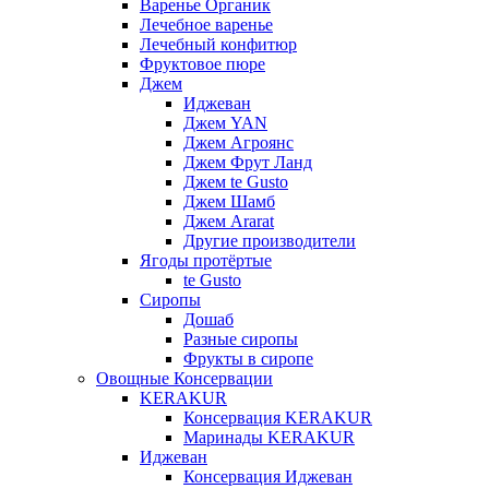
Варенье Органик
Лечебное варенье
Лечебный конфитюр
Фруктовое пюре
Джем
Иджеван
Джем YAN
Джем Агроянс
Джем Фрут Ланд
Джем te Gusto
Джем Шамб
Джем Ararat
Другие производители
Ягоды протёртые
te Gusto
Сиропы
Дошаб
Разные сиропы
Фрукты в сиропе
Овощные Консервации
KERAKUR
Консервация KERAKUR
Маринады KERAKUR
Иджеван
Консервация Иджеван