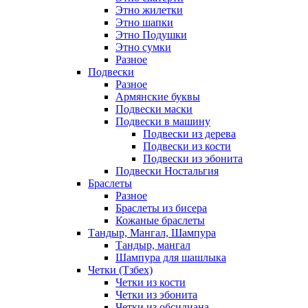
Этно жилетки
Этно шапки
Этно Подушки
Этно сумки
Разное
Подвески
Разное
Армянские буквы
Подвески маски
Подвески в машину
Подвески из дерева
Подвески из кости
Подвески из эбонита
Подвески Ностальгия
Браслеты
Разное
Браслеты из бисера
Кожаные браслеты
Тандыр, Мангал, Шампура
Тандыр, мангал
Шампура для шашлыка
Четки (Тзбех)
Четки из кости
Четки из эбонита
Четки из обсидиана