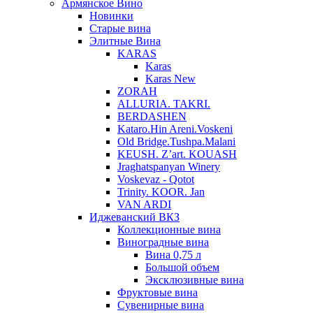
Армянское Вино
Новинки
Старые вина
Элитные Вина
KARAS
Karas
Karas New
ZORAH
ALLURIA. TAKRI.
BERDASHEN
Kataro.Hin Areni.Voskeni
Old Bridge.Tushpa.Malani
KEUSH. Z’art. KOUASH
Jraghatspanyan Winery
Voskevaz - Qotot
Trinity. KOOR. Jan
VAN ARDI
Иджеванский ВКЗ
Коллекционные вина
Виноградные вина
Вина 0,75 л
Большой объем
Эксклюзивные вина
Фруктовые вина
Cувенирные вина