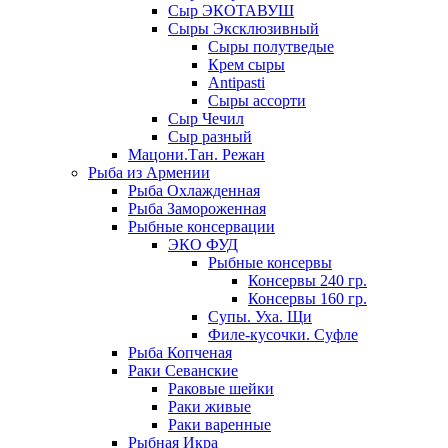
Сыр ЭКОТАВУШ
Сыры Эксклюзивный
Сыры полутведые
Крем сыры
Antipasti
Сыры ассорти
Сыр Чечил
Сыр разный
Мацони.Тан. Режан
Рыба из Армении
Рыба Охлажденная
Рыба Замороженная
Рыбные консервации
ЭКО ФУД
Рыбные консервы
Консервы 240 гр.
Консервы 160 гр.
Супы. Уха. Щи
Филе-кусочки. Суфле
Рыба Копченая
Раки Севанские
Раковые шейки
Раки живые
Раки варенные
Рыбная Икра