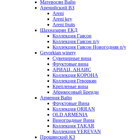
Матевосян Вайн
Аренийский ВЗ
Areni
Areni key
Areni fruits
Шахназарян ЕКД
Коллекция Гаясон
Коллекция Гаясон п/у
Коллекция Гаясон Новогодняя п/у
Gevorkian winery
Сувенирные вина
Фруктовые вина
АРИАЦ. АНАИС
Коллекция КОРОНА
Коллекция Геворкян
Крепленые вина
Абрикосовый Бренди
Армения Вайн
Фруктовые Вина
Коллекция ORRAN
OLD ARMENIA
Виноградные Вина
Коллекция TAKAR
Коллекция YEREVAN
Прошянский КЗ