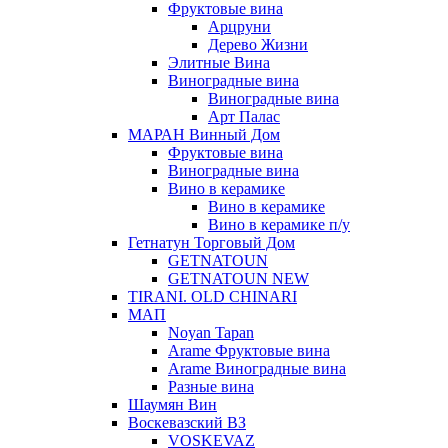
Фруктовые вина
Арцруни
Дерево Жизни
Элитные Вина
Виноградные вина
Виноградные вина
Арт Палас
МАРАН Винный Дом
Фруктовые вина
Виноградные вина
Вино в керамике
Вино в керамике
Вино в керамике п/у
Гетнатун Торговый Дом
GETNATOUN
GETNATOUN NEW
TIRANI. OLD CHINARI
МАП
Noyan Tapan
Arame Фруктовые вина
Arame Виноградные вина
Разные вина
Шаумян Вин
Воскевазский ВЗ
VOSKEVAZ