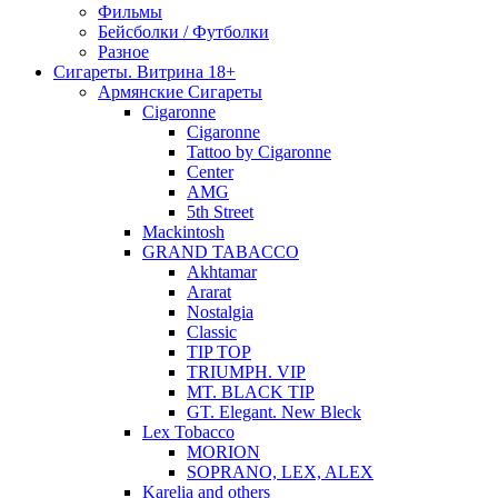
Фильмы
Бейсболки / Футболки
Разное
Сигареты. Витрина 18+
Армянские Сигареты
Cigaronne
Cigaronne
Tattoo by Cigaronne
Center
AMG
5th Street
Mackintosh
GRAND TABACCO
Akhtamar
Ararat
Nostalgia
Classic
TIP TOP
TRIUMPH. VIP
MT. BLACK TIP
GT. Elegant. New Bleck
Lex Tobacco
MORION
SOPRANO, LEX, ALEX
Karelia and others