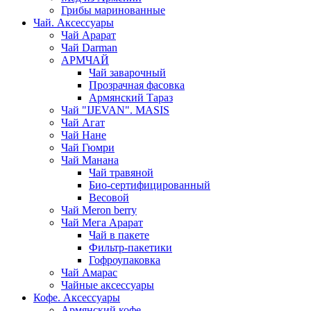
Грибы маринованные
Чай. Аксессуары
Чай Арарат
Чай Darman
АРМЧАЙ
Чай заварочный
Прозрачная фасовка
Армянский Тараз
Чай "IJEVAN". MASIS
Чай Агат
Чай Нане
Чай Гюмри
Чай Манана
Чай травяной
Био-сертифицированный
Весовой
Чай Meron berry
Чай Мега Арарат
Чай в пакете
Фильтр-пакетики
Гофроупаковка
Чай Амарас
Чайные аксессуары
Кофе. Аксессуары
Армянский кофе