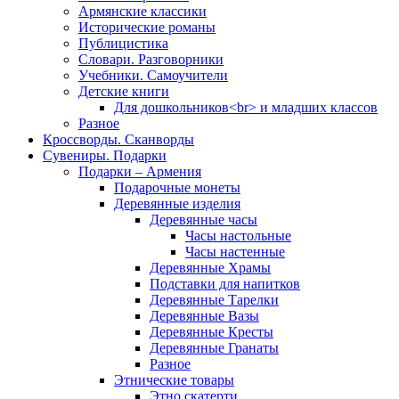
Армянские классики
Исторические романы
Публицистика
Словари. Разговорники
Учебники. Самоучители
Детские книги
Для дошкольников<br> и младших классов
Разное
Кроссворды. Сканворды
Сувениры. Подарки
Подарки – Армения
Подарочные монеты
Деревянные изделия
Деревянные часы
Часы настольные
Часы настенные
Деревянные Храмы
Подставки для напитков
Деревянные Тарелки
Деревянные Вазы
Деревянные Кресты
Деревянные Гранаты
Разное
Этнические товары
Этно скатерти