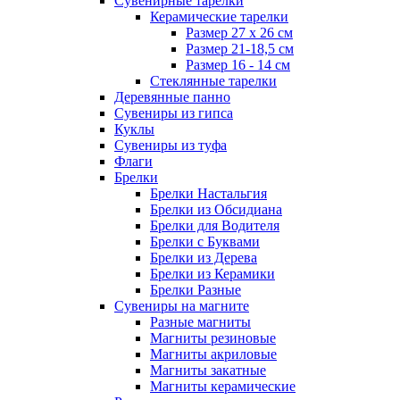
Сувенирные тарелки
Керамические тарелки
Размер 27 х 26 см
Размер 21-18,5 см
Размер 16 - 14 см
Стеклянные тарелки
Деревянные панно
Сувениры из гипса
Куклы
Сувениры из туфа
Флаги
Брелки
Брелки Настальгия
Брелки из Обсидиана
Брелки для Водителя
Брелки с Буквами
Брелки из Дерева
Брелки из Керамики
Брелки Разные
Сувениры на магните
Разные магниты
Магниты резиновые
Магниты акриловые
Магниты закатные
Магниты керамические