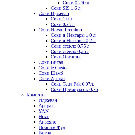
Соки 0,250 л
Соки SIS 1,6 л.
Соки Иджеван
Соки 1.0 л
Соки 0.25 л
Соки Noyan Premium
Соки и Нектары 1,0 л
Соки и Нектары 0,2 л
Соки стекло 0,75 л
Соки стекло 0,25 л
Соки Органик
Соки Витал
Соки te Gusto
Соки Шамб
Соки Арарат
Соки Tetra Pak 0,97л.
Соки Премиум ст. 0,75
Компоты
Иджеван
Арарат
YAN
Ноян
Агроянс
Прошян Фуд
Витал