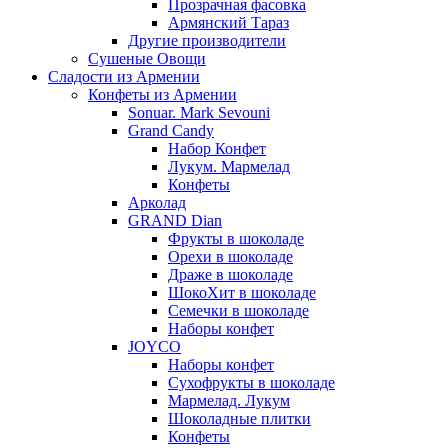
Прозрачная фасовка
Армянский Тараз
Другие производители
Сушеные Овощи
Сладости из Армении
Конфеты из Армении
Sonuar. Mark Sevouni
Grand Candy
Набор Конфет
Лукум. Мармелад
Конфеты
Арколад
GRAND Dian
Фрукты в шоколаде
Орехи в шоколаде
Драже в шоколаде
ШокоХит в шоколаде
Семечки в шоколаде
Наборы конфет
JOYCO
Наборы конфет
Сухофрукты в шоколаде
Мармелад. Лукум
Шоколадные плитки
Конфеты