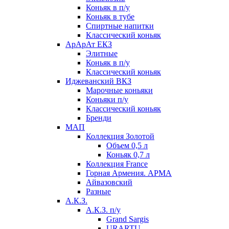
Коньяк в п/у
Коньяк в тубе
Спиртные напитки
Классический коньяк
АрАрАт ЕКЗ
Элитные
Коньяк в п/у
Классический коньяк
Иджеванский ВКЗ
Марочные коньяки
Коньяки п/у
Классический коньяк
Бренди
МАП
Коллекция Золотой
Объем 0,5 л
Коньяк 0,7 л
Коллекция France
Горная Армения. АРМА
Айвазовский
Разные
А.К.З.
А.К.З. п/у
Grand Sargis
URARTU