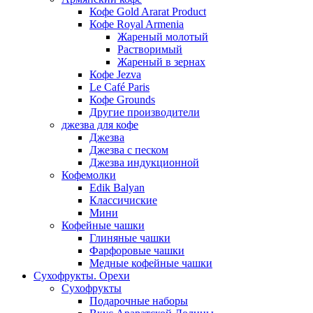
Кофе Gold Ararat Product
Кофе Royal Armenia
Жареный молотый
Растворимый
Жареный в зернах
Кофе Jezva
Le Café Paris
Кофе Grounds
Другие производители
джезва для кофе
Джезва
Джезва с песком
Джезва индукционной
Кофемолки
Edik Balyan
Классичиские
Мини
Кофейные чашки
Глиняные чашки
Фарфоровые чашки
Медные кофейные чашки
Сухофрукты. Орехи
Сухофрукты
Подарочные наборы