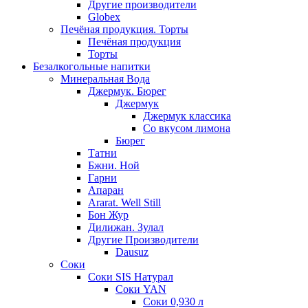
Другие производители
Globex
Печёная продукция. Торты
Печёная продукция
Торты
Безалкогольные напитки
Минеральная Вода
Джермук. Бюрег
Джермук
Джермук классика
Со вкусом лимона
Бюрег
Татни
Бжни. Ной
Гарни
Апаран
Ararat. Well Still
Бон Жур
Дилижан. Зулал
Другие Производители
Dausuz
Соки
Соки SIS Натурал
Соки YAN
Соки 0,930 л