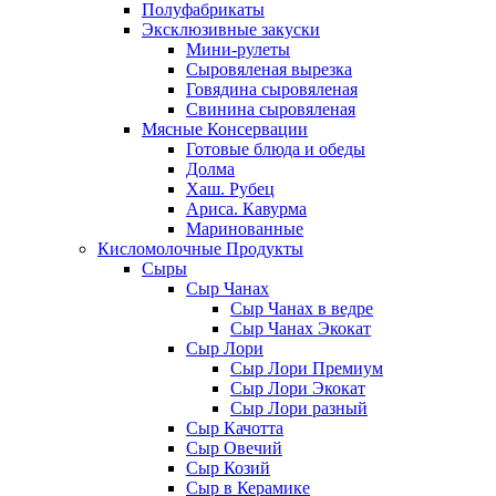
Полуфабрикаты
Эксклюзивные закуски
Мини-рулеты
Сыровяленая вырезка
Говядина сыровяленая
Свинина сыровяленая
Мясные Консервации
Готовые блюда и обеды
Долма
Хаш. Рубец
Ариса. Кавурма
Маринованные
Кисломолочные Продукты
Сыры
Сыр Чанах
Сыр Чанах в ведре
Сыр Чанах Экокат
Сыр Лори
Сыр Лори Премиум
Сыр Лори Экокат
Сыр Лори разный
Сыр Качотта
Сыр Овечий
Сыр Козий
Сыр в Керамике