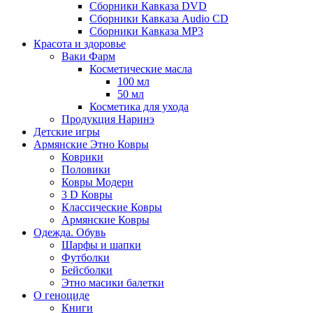
Сборники Кавказа DVD
Сборники Кавказа Audio CD
Сборники Кавказа MP3
Красота и здоровье
Ваки Фарм
Косметические масла
100 мл
50 мл
Косметика для ухода
Продукция Наринэ
Детские игры
Армянские Этно Ковры
Коврики
Половики
Ковры Модерн
3 D Ковры
Классические Ковры
Армянские Ковры
Одежда. Обувь
Шарфы и шапки
Футболки
Бейсболки
Этно масики балетки
О геноциде
Книги