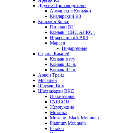
Арегак КЗ
Другие Производители
Армянские Коньяки
Кизлярский КЗ
Коньяк в Бочке
Гиневан ВЗ
Коньяк "СИС АЛКО"
Иджеванский ВКЗ
Мараси
Подарочные
Страна Камней
Коньяк в п/у
Коньяк 0,5 л.
Коньяк 0,2 л.
Аркон Трейд
Мргашен
Шаумян Вин
Шахназарян ВКД
Шахназарян
ГАЯСОН
Жемчужина
Мозаика
Mustang. Black Mountain
Platinum Mountain
Parakar