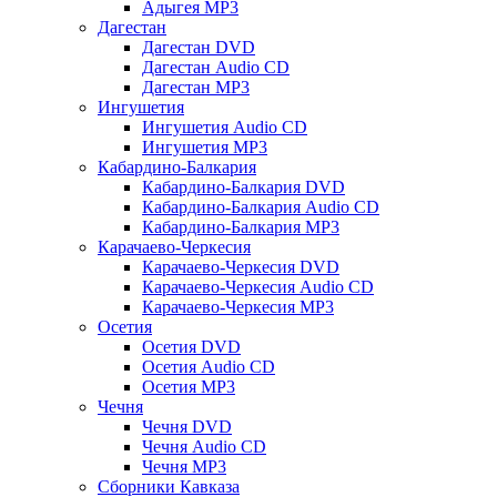
Адыгея MP3
Дагестан
Дагестан DVD
Дагестан Audio CD
Дагестан MP3
Ингушетия
Ингушетия Audio CD
Ингушетия MP3
Кабардино-Балкария
Кабардино-Балкария DVD
Кабардино-Балкария Audio CD
Кабардино-Балкария MP3
Карачаево-Черкесия
Карачаево-Черкесия DVD
Карачаево-Черкесия Audio CD
Карачаево-Черкесия MP3
Осетия
Осетия DVD
Осетия Audio CD
Осетия MP3
Чечня
Чечня DVD
Чечня Audio CD
Чечня MP3
Сборники Кавказа