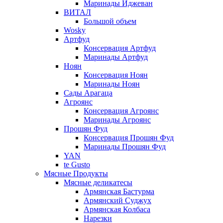
Маринады Иджеван
ВИТАЛ
Большой объем
Wosky
Артфуд
Консервация Артфуд
Маринады Артфуд
Ноян
Консервация Ноян
Маринады Ноян
Сады Арагаца
Агроянс
Консервация Агроянс
Маринады Агроянс
Прошян Фуд
Консервация Прошян Фуд
Маринады Прошян Фуд
YAN
te Gusto
Мясные Продукты
Мясные деликатесы
Армянская Бастурма
Армянский Суджух
Армянская Колбаса
Нарезки