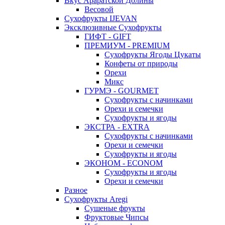
Вкус Араратской Долины
Весовой
Сухофрукты IJEVAN
Эксклюзивные Сухофрукты
ГИФТ - GIFT
ПРЕМИУМ - PREMIUM
Сухофрукты Ягоды Цукаты
Конфеты от природы
Орехи
Микс
ГУРМЭ - GOURMET
Сухофрукты с начинками
Орехи и семечки
Сухофрукты и ягоды
ЭКСТРА - EXTRA
Сухофрукты с начинками
Орехи и семечки
Сухофрукты и ягоды
ЭКОНОМ - ECONOM
Сухофрукты и ягоды
Орехи и семечки
Разное
Сухофрукты Aregi
Сушеные фрукты
Фруктовые Чипсы