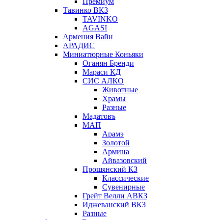
Премиум
Тавинко ВКЗ
TAVINKO
AGASI
Армения Вайн
АРАДИС
Миниатюрные Коньяки
Оганян Бренди
Мараси КД
СИС АЛКО
Животные
Храмы
Разные
Мадатовъ
МАП
Арамэ
Золотой
Армина
Айвазовский
Прошянский КЗ
Классические
Сувенирные
Грейт Велли АВКЗ
Иджеванский ВКЗ
Разные