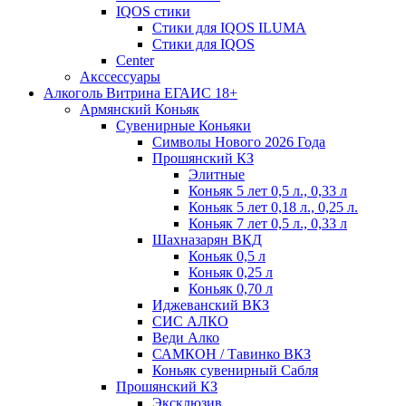
IQOS стики
Стики для IQOS ILUMA
Стики для IQOS
Сenter
Акссессуары
Алкоголь Витрина ЕГАИС 18+
Армянский Коньяк
Сувенирные Коньяки
Символы Нового 2026 Года
Прошянский КЗ
Элитные
Коньяк 5 лет 0,5 л., 0,33 л
Коньяк 5 лет 0,18 л., 0,25 л.
Коньяк 7 лет 0,5 л., 0,33 л
Шахназарян ВКД
Коньяк 0,5 л
Коньяк 0,25 л
Коньяк 0,70 л
Иджеванский ВКЗ
СИС АЛКО
Веди Алко
САМКОН / Тавинко ВКЗ
Коньяк сувенирный Сабля
Прошянский КЗ
Эксклюзив