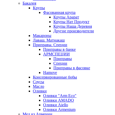
Бакалея
Крупы
Фасованная крупа
Крупы Арарат
Крупы Нат Продукт
Крупы Наша Деревня
Другие производители
Макароны
Лаваш. Матнакаш
Приправы. Специи
Приправы в банке
АРМСПЕЦИИ
Приправы
Специи
Приправы в фасовке
Hamove
Консервированные бобы
Соусы
Масло
Оливки
Оливки "Arm Eco"
Оливки AMADO
Оливки Aiello
Оливки Armenium
Мед из Армении