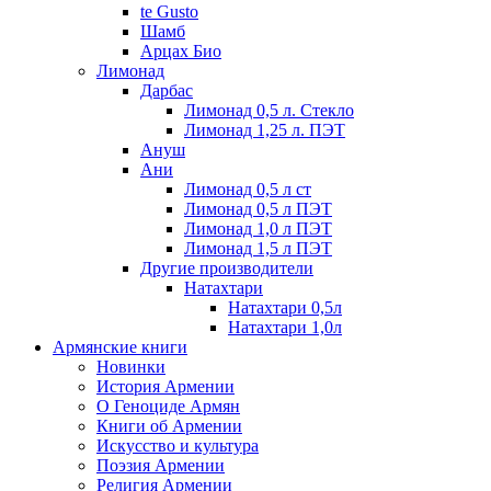
te Gusto
Шамб
Арцах Био
Лимонад
Дарбас
Лимонад 0,5 л. Стекло
Лимонад 1,25 л. ПЭТ
Ануш
Ани
Лимонад 0,5 л ст
Лимонад 0,5 л ПЭТ
Лимонад 1,0 л ПЭТ
Лимонад 1,5 л ПЭТ
Другие производители
Натахтари
Натахтари 0,5л
Натахтари 1,0л
Армянские книги
Новинки
История Армении
О Геноциде Армян
Книги об Армении
Иcкусство и культура
Поэзия Армении
Религия Армении