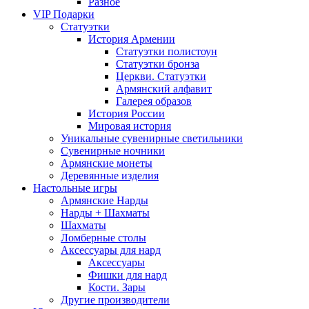
Разное
VIP Подарки
Статуэтки
История Армении
Статуэтки полистоун
Статуэтки бронза
Церкви. Статуэтки
Армянский алфавит
Галерея образов
История России
Мировая история
Уникальные сувенирные светильники
Сувенирные ночники
Армянские монеты
Деревянные изделия
Настольные игры
Армянские Нарды
Нарды + Шахматы
Шахматы
Ломберные столы
Аксессуары для нард
Аксессуары
Фишки для нард
Кости. Зары
Другие производители