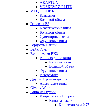
ARARTUNI
VOSKEVAZ ELITE
МЕЦ СЮНИК
Классика
Большой объем
Гиневан ВЗ
Классические вина
Большой объем
Сувенирные вина
Фруктовые вина
Гордость Нации
Вайк Груп
Веди - Алко ВКЗ
Виноградные вина
Классические
Большой объем
Фруктовые вина
В керамике
Другие Производители
Армянские вина
Givany Wine
Вина из Грузии
Кварельский Погреб
Киндзмараули
Киндзмараули 0,75л