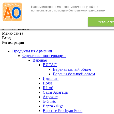
Нашим интернет-магазином намного удобнее
+7 (495) 646-888-1
пользоваться с помощью бесплатного приложения!
В корзине
0
товаров
Установи
x
Меню каталога
Меню сайта
Вход
Регистрация
Продукты из Армении
Фруктовые консервации
Варенье
ВИТАЛ
Варенья малый объем
Варенья большой объем
Иджеван
Ноян
Шамб
Сады Арагаца
Агроянс
te Gusto
Варга - Фуд
Варенье Proshyan Food