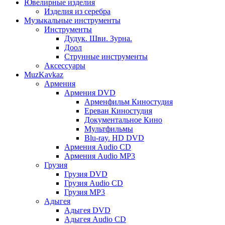
Ювелирные изделия
Изделия из серебра
Музыкальные инструменты
Инструменты
Дудук. Шви. Зурна.
Доол
Струнные инструменты
Аксессуары
MuzKavkaz
Армения
Армения DVD
Арменфильм Киностудия
Ереван Киностудия
Документальное Кино
Мультфильмы
Blu-ray. HD DVD
Армения Audio CD
Армения Audio MP3
Грузия
Грузия DVD
Грузия Audio CD
Грузия MP3
Адыгея
Адыгея DVD
Адыгея Audio CD