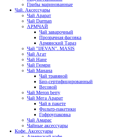
Грибы маринованные
Чай. Аксессуары
Чай Арарат
Чай Darman
АРМЧАЙ
Чай заварочный
Прозрачная фасовка
Армянский Тараз
Чай "IJEVAN". MASIS
Чай Агат
Чай Нане
Чай Гюмри
Чай Манана
Чай травяной
Био-сертифицированный
Весовой
Чай Meron berry
Чай Мега Арарат
Чай в пакете
Фильтр-пакетики
Гофроупаковка
Чай Амарас
Чайные аксессуары
Кофе. Аксессуары
Армянский кофе