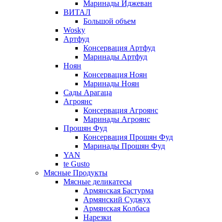
Маринады Иджеван
ВИТАЛ
Большой объем
Wosky
Артфуд
Консервация Артфуд
Маринады Артфуд
Ноян
Консервация Ноян
Маринады Ноян
Сады Арагаца
Агроянс
Консервация Агроянс
Маринады Агроянс
Прошян Фуд
Консервация Прошян Фуд
Маринады Прошян Фуд
YAN
te Gusto
Мясные Продукты
Мясные деликатесы
Армянская Бастурма
Армянский Суджух
Армянская Колбаса
Нарезки