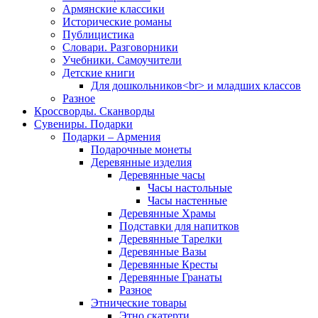
Армянские классики
Исторические романы
Публицистика
Словари. Разговорники
Учебники. Самоучители
Детские книги
Для дошкольников<br> и младших классов
Разное
Кроссворды. Сканворды
Сувениры. Подарки
Подарки – Армения
Подарочные монеты
Деревянные изделия
Деревянные часы
Часы настольные
Часы настенные
Деревянные Храмы
Подставки для напитков
Деревянные Тарелки
Деревянные Вазы
Деревянные Кресты
Деревянные Гранаты
Разное
Этнические товары
Этно скатерти