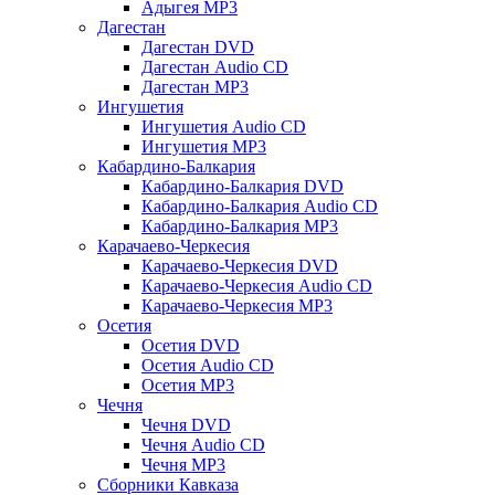
Адыгея MP3
Дагестан
Дагестан DVD
Дагестан Audio CD
Дагестан MP3
Ингушетия
Ингушетия Audio CD
Ингушетия MP3
Кабардино-Балкария
Кабардино-Балкария DVD
Кабардино-Балкария Audio CD
Кабардино-Балкария MP3
Карачаево-Черкесия
Карачаево-Черкесия DVD
Карачаево-Черкесия Audio CD
Карачаево-Черкесия MP3
Осетия
Осетия DVD
Осетия Audio CD
Осетия MP3
Чечня
Чечня DVD
Чечня Audio CD
Чечня MP3
Сборники Кавказа