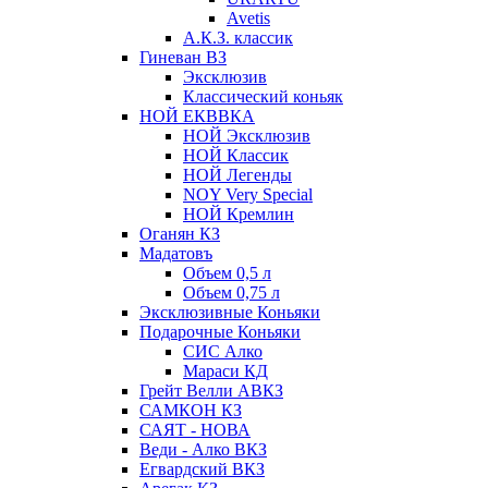
Avetis
А.К.З. классик
Гиневан ВЗ
Эксклюзив
Классический коньяк
НОЙ ЕКВВКА
НОЙ Эксклюзив
НОЙ Классик
НОЙ Легенды
NOY Very Speсial
НОЙ Кремлин
Оганян КЗ
Мадатовъ
Объем 0,5 л
Объем 0,75 л
Эксклюзивные Коньяки
Подарочные Коньяки
СИС Алко
Мараси КД
Грейт Велли АВКЗ
САМКОН КЗ
САЯТ - НОВА
Веди - Алко ВКЗ
Егвардский ВКЗ