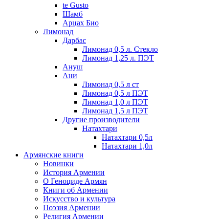
te Gusto
Шамб
Арцах Био
Лимонад
Дарбас
Лимонад 0,5 л. Стекло
Лимонад 1,25 л. ПЭТ
Ануш
Ани
Лимонад 0,5 л ст
Лимонад 0,5 л ПЭТ
Лимонад 1,0 л ПЭТ
Лимонад 1,5 л ПЭТ
Другие производители
Натахтари
Натахтари 0,5л
Натахтари 1,0л
Армянские книги
Новинки
История Армении
О Геноциде Армян
Книги об Армении
Иcкусство и культура
Поэзия Армении
Религия Армении