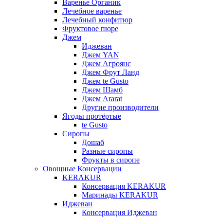
Варенье Органик
Лечебное варенье
Лечебный конфитюр
Фруктовое пюре
Джем
Иджеван
Джем YAN
Джем Агроянс
Джем Фрут Ланд
Джем te Gusto
Джем Шамб
Джем Ararat
Другие производители
Ягоды протёртые
te Gusto
Сиропы
Дошаб
Разные сиропы
Фрукты в сиропе
Овощные Консервации
KERAKUR
Консервация KERAKUR
Маринады KERAKUR
Иджеван
Консервация Иджеван