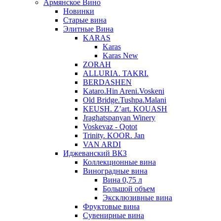
Армянское Вино
Новинки
Старые вина
Элитные Вина
KARAS
Karas
Karas New
ZORAH
ALLURIA. TAKRI.
BERDASHEN
Kataro.Hin Areni.Voskeni
Old Bridge.Tushpa.Malani
KEUSH. Z’art. KOUASH
Jraghatspanyan Winery
Voskevaz - Qotot
Trinity. KOOR. Jan
VAN ARDI
Иджеванский ВКЗ
Коллекционные вина
Виноградные вина
Вина 0,75 л
Большой объем
Эксклюзивные вина
Фруктовые вина
Cувенирные вина