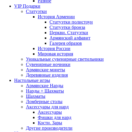
Разное
VIP Подарки
Статуэтки
История Армении
Статуэтки полистоун
Статуэтки бронза
Церкви. Статуэтки
Армянский алфавит
Галерея образов
История России
Мировая история
Уникальные сувенирные светильники
Сувенирные ночники
Армянские монеты
Деревянные изделия
Настольные игры
Армянские Нарды
Нарды + Шахматы
Шахматы
Ломберные столы
Аксессуары для нард
Аксессуары
Фишки для нард
Кости. Зары
Другие производители