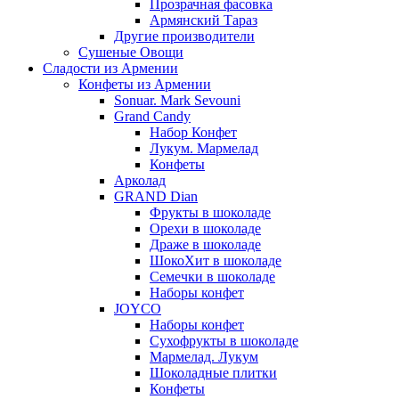
Прозрачная фасовка
Армянский Тараз
Другие производители
Сушеные Овощи
Сладости из Армении
Конфеты из Армении
Sonuar. Mark Sevouni
Grand Candy
Набор Конфет
Лукум. Мармелад
Конфеты
Арколад
GRAND Dian
Фрукты в шоколаде
Орехи в шоколаде
Драже в шоколаде
ШокоХит в шоколаде
Семечки в шоколаде
Наборы конфет
JOYCO
Наборы конфет
Сухофрукты в шоколаде
Мармелад. Лукум
Шоколадные плитки
Конфеты