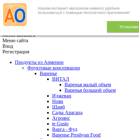
Нашим интернет-магазином намного удобнее
+7 (495) 646-888-1
пользоваться с помощью бесплатного приложения!
В корзине
0
товаров
Установи
x
Меню каталога
Меню сайта
Вход
Регистрация
Продукты из Армении
Фруктовые консервации
Варенье
ВИТАЛ
Варенья малый объем
Варенья большой объем
Иджеван
Ноян
Шамб
Сады Арагаца
Агроянс
te Gusto
Варга - Фуд
Варенье Proshyan Food