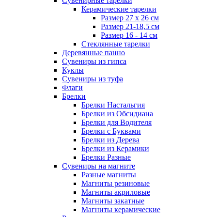
Сувенирные тарелки
Керамические тарелки
Размер 27 х 26 см
Размер 21-18,5 см
Размер 16 - 14 см
Стеклянные тарелки
Деревянные панно
Сувениры из гипса
Куклы
Сувениры из туфа
Флаги
Брелки
Брелки Настальгия
Брелки из Обсидиана
Брелки для Водителя
Брелки с Буквами
Брелки из Дерева
Брелки из Керамики
Брелки Разные
Сувениры на магните
Разные магниты
Магниты резиновые
Магниты акриловые
Магниты закатные
Магниты керамические