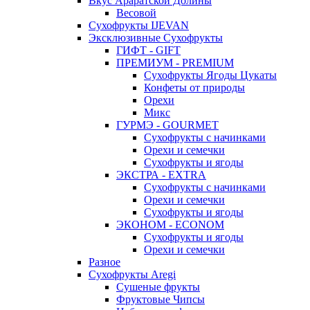
Вкус Араратской Долины
Весовой
Сухофрукты IJEVAN
Эксклюзивные Сухофрукты
ГИФТ - GIFT
ПРЕМИУМ - PREMIUM
Сухофрукты Ягоды Цукаты
Конфеты от природы
Орехи
Микс
ГУРМЭ - GOURMET
Сухофрукты с начинками
Орехи и семечки
Сухофрукты и ягоды
ЭКСТРА - EXTRA
Сухофрукты с начинками
Орехи и семечки
Сухофрукты и ягоды
ЭКОНОМ - ECONOM
Сухофрукты и ягоды
Орехи и семечки
Разное
Сухофрукты Aregi
Сушеные фрукты
Фруктовые Чипсы