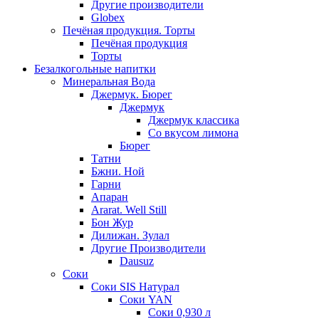
Другие производители
Globex
Печёная продукция. Торты
Печёная продукция
Торты
Безалкогольные напитки
Минеральная Вода
Джермук. Бюрег
Джермук
Джермук классика
Со вкусом лимона
Бюрег
Татни
Бжни. Ной
Гарни
Апаран
Ararat. Well Still
Бон Жур
Дилижан. Зулал
Другие Производители
Dausuz
Соки
Соки SIS Натурал
Соки YAN
Соки 0,930 л