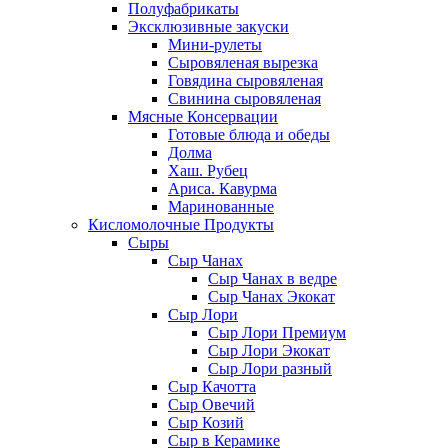
Полуфабрикаты
Эксклюзивные закуски
Мини-рулеты
Сыровяленая вырезка
Говядина сыровяленая
Свинина сыровяленая
Мясные Консервации
Готовые блюда и обеды
Долма
Хаш. Рубец
Ариса. Кавурма
Маринованные
Кисломолочные Продукты
Сыры
Сыр Чанах
Сыр Чанах в ведре
Сыр Чанах Экокат
Сыр Лори
Сыр Лори Премиум
Сыр Лори Экокат
Сыр Лори разный
Сыр Качотта
Сыр Овечий
Сыр Козий
Сыр в Керамике