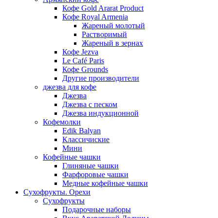
Кофе Gold Ararat Product
Кофе Royal Armenia
Жареный молотый
Растворимый
Жареный в зернах
Кофе Jezva
Le Café Paris
Кофе Grounds
Другие производители
джезва для кофе
Джезва
Джезва с песком
Джезва индукционной
Кофемолки
Edik Balyan
Классичиские
Мини
Кофейные чашки
Глиняные чашки
Фарфоровые чашки
Медные кофейные чашки
Сухофрукты. Орехи
Сухофрукты
Подарочные наборы