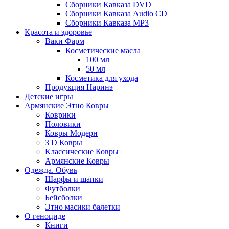
Сборники Кавказа DVD
Сборники Кавказа Audio CD
Сборники Кавказа MP3
Красота и здоровье
Ваки Фарм
Косметические масла
100 мл
50 мл
Косметика для ухода
Продукция Наринэ
Детские игры
Армянские Этно Ковры
Коврики
Половики
Ковры Модерн
3 D Ковры
Классические Ковры
Армянские Ковры
Одежда. Обувь
Шарфы и шапки
Футболки
Бейсболки
Этно масики балетки
О геноциде
Книги