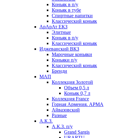
Коньяк в п/у
Коньяк в тубе
Спиртные напитки
Классический коньяк
АрАрАт ЕКЗ
Элитные
Коньяк в п/у
Классический коньяк
Иджеванский ВКЗ
Марочные коньяки
Коньяки п/у
Классический коньяк
Бренди
МАП
Коллекция Золотой
Объем 0,5 л
Коньяк 0,7 л
Коллекция France
Горная Армения. АРМА
Айвазовский
Разные
А.К.З.
А.К.З. п/у
Grand Sargis
URARTU