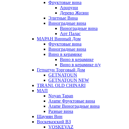
Фруктовые вина
Арцруни
Дерево Жизни
Элитные Вина
Виноградные вина
Виноградные вина
Арт Палас
МАРАН Винный Дом
Фруктовые вина
Виноградные вина
Вино в керамике
Вино в керамике
Вино в керамике п/у
Гетнатун Торговый Дом
GETNATOUN
GETNATOUN NEW
TIRANI. OLD CHINARI
МАП
Noyan Tapan
Arame Фруктовые вина
Arame Виноградные вина
Разные вина
Шаумян Вин
Воскевазский ВЗ
VOSKEVAZ