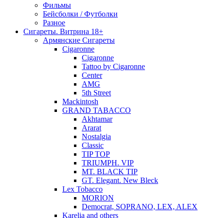
Фильмы
Бейсболки / Футболки
Разное
Сигареты. Витрина 18+
Армянские Сигареты
Cigaronne
Cigaronne
Tattoo by Cigaronne
Center
AMG
5th Street
Mackintosh
GRAND TABACCO
Akhtamar
Ararat
Nostalgia
Classic
TIP TOP
TRIUMPH. VIP
MT. BLACK TIP
GT. Elegant. New Bleck
Lex Tobacco
MORION
Democrat, SOPRANO, LEX, ALEX
Karelia and others