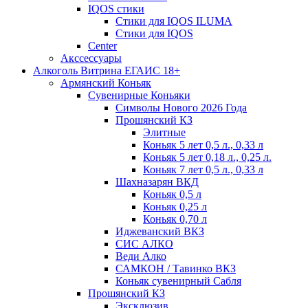
IQOS стики
Стики для IQOS ILUMA
Стики для IQOS
Сenter
Акссессуары
Алкоголь Витрина ЕГАИС 18+
Армянский Коньяк
Сувенирные Коньяки
Символы Нового 2026 Года
Прошянский КЗ
Элитные
Коньяк 5 лет 0,5 л., 0,33 л
Коньяк 5 лет 0,18 л., 0,25 л.
Коньяк 7 лет 0,5 л., 0,33 л
Шахназарян ВКД
Коньяк 0,5 л
Коньяк 0,25 л
Коньяк 0,70 л
Иджеванский ВКЗ
СИС АЛКО
Веди Алко
САМКОН / Тавинко ВКЗ
Коньяк сувенирный Сабля
Прошянский КЗ
Эксклюзив