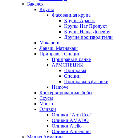
Бакалея
Крупы
Фасованная крупа
Крупы Арарат
Крупы Нат Продукт
Крупы Наша Деревня
Другие производители
Макароны
Лаваш. Матнакаш
Приправы. Специи
Приправы в банке
АРМСПЕЦИИ
Приправы
Специи
Приправы в фасовке
Hamove
Консервированные бобы
Соусы
Масло
Оливки
Оливки "Arm Eco"
Оливки AMADO
Оливки Aiello
Оливки Armenium
Мед из Армении