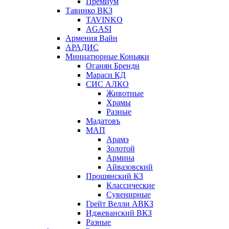
Премиум
Тавинко ВКЗ
TAVINKO
AGASI
Армения Вайн
АРАДИС
Миниатюрные Коньяки
Оганян Бренди
Мараси КД
СИС АЛКО
Животные
Храмы
Разные
Мадатовъ
МАП
Арамэ
Золотой
Армина
Айвазовский
Прошянский КЗ
Классические
Сувенирные
Грейт Велли АВКЗ
Иджеванский ВКЗ
Разные