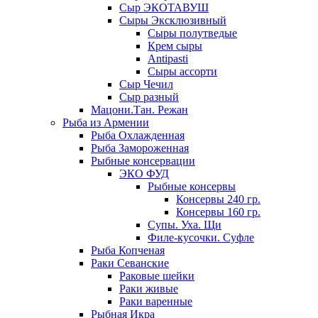
Сыр ЭКОТАВУШ
Сыры Эксклюзивный
Сыры полутведые
Крем сыры
Antipasti
Сыры ассорти
Сыр Чечил
Сыр разный
Мацони.Тан. Режан
Рыба из Армении
Рыба Охлажденная
Рыба Замороженная
Рыбные консервации
ЭКО ФУД
Рыбные консервы
Консервы 240 гр.
Консервы 160 гр.
Супы. Уха. Щи
Филе-кусочки. Суфле
Рыба Копченая
Раки Севанские
Раковые шейки
Раки живые
Раки варенные
Рыбная Икра