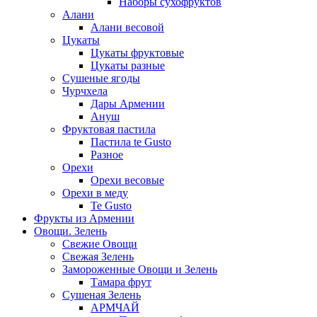
Наборы сухофруктов
Алани
Алани весовой
Цукаты
Цукаты фруктовые
Цукаты разные
Сушеные ягоды
Чурчхела
Дары Армении
Ануш
Фруктовая пастила
Пастила te Gusto
Разное
Орехи
Орехи весовые
Орехи в меду
Te Gusto
Фрукты из Армении
Овощи. Зелень
Свежие Овощи
Свежая Зелень
Замороженные Овощи и Зелень
Тамара фрут
Сушеная Зелень
АРМЧАЙ