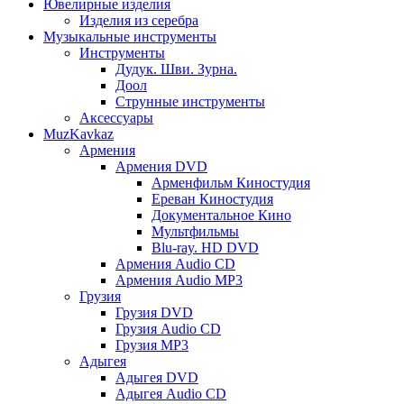
Ювелирные изделия
Изделия из серебра
Музыкальные инструменты
Инструменты
Дудук. Шви. Зурна.
Доол
Струнные инструменты
Аксессуары
MuzKavkaz
Армения
Армения DVD
Арменфильм Киностудия
Ереван Киностудия
Документальное Кино
Мультфильмы
Blu-ray. HD DVD
Армения Audio CD
Армения Audio MP3
Грузия
Грузия DVD
Грузия Audio CD
Грузия MP3
Адыгея
Адыгея DVD
Адыгея Audio CD