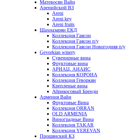
Матевосян Вайн
Аренийский ВЗ
Areni
Areni key
Areni fruits
Шахназарян ЕКД
Коллекция Гаясон
Коллекция Гаясон п/у
Коллекция Гаясон Новогодняя п/у
Gevorkian winery
Сувенирные вина
Фруктовые вина
АРИАЦ. АНАИС
Коллекция КОРОНА
Коллекция Геворкян
Крепленые вина
Абрикосовый Бренди
Армения Вайн
Фруктовые Вина
Коллекция ORRAN
OLD ARMENIA
Виноградные Вина
Коллекция TAKAR
Коллекция YEREVAN
Прошянский КЗ