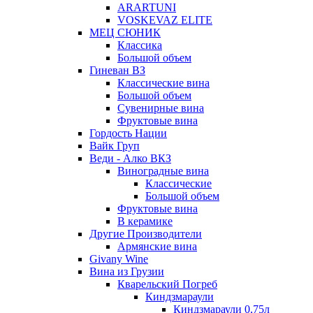
ARARTUNI
VOSKEVAZ ELITE
МЕЦ СЮНИК
Классика
Большой объем
Гиневан ВЗ
Классические вина
Большой объем
Сувенирные вина
Фруктовые вина
Гордость Нации
Вайк Груп
Веди - Алко ВКЗ
Виноградные вина
Классические
Большой объем
Фруктовые вина
В керамике
Другие Производители
Армянские вина
Givany Wine
Вина из Грузии
Кварельский Погреб
Киндзмараули
Киндзмараули 0,75л