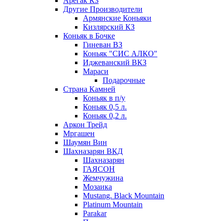
Арегак КЗ
Другие Производители
Армянские Коньяки
Кизлярский КЗ
Коньяк в Бочке
Гиневан ВЗ
Коньяк "СИС АЛКО"
Иджеванский ВКЗ
Мараси
Подарочные
Страна Камней
Коньяк в п/у
Коньяк 0,5 л.
Коньяк 0,2 л.
Аркон Трейд
Мргашен
Шаумян Вин
Шахназарян ВКД
Шахназарян
ГАЯСОН
Жемчужина
Мозаика
Mustang. Black Mountain
Platinum Mountain
Parakar