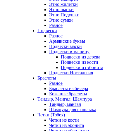
Этно жилетки
Этно шапки
Этно Подушки
Этно сумки
Разное
Подвески
Разное
Армянские буквы
Подвески маски
Подвески в машину
Подвески из дерева
Подвески из кости
Подвески из эбонита
Подвески Ностальгия
Браслеты
Разное
Браслеты из бисера
Кожаные браслеты
Тандыр, Мангал, Шампура
Тандыр, мангал
Шампура для шашлыка
Четки (Тзбех)
Четки из кости
Четки из эбонита
Четки из обсидиана