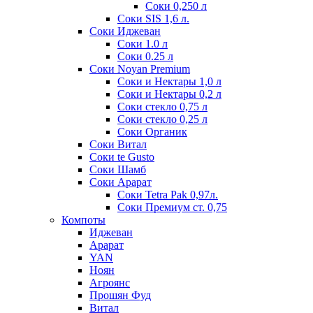
Соки 0,250 л
Соки SIS 1,6 л.
Соки Иджеван
Соки 1.0 л
Соки 0.25 л
Соки Noyan Premium
Соки и Нектары 1,0 л
Соки и Нектары 0,2 л
Соки стекло 0,75 л
Соки стекло 0,25 л
Соки Органик
Соки Витал
Соки te Gusto
Соки Шамб
Соки Арарат
Соки Tetra Pak 0,97л.
Соки Премиум ст. 0,75
Компоты
Иджеван
Арарат
YAN
Ноян
Агроянс
Прошян Фуд
Витал