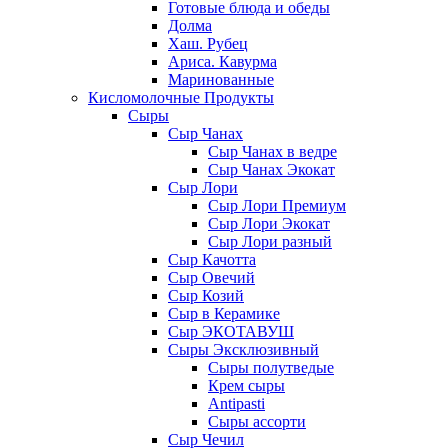
Готовые блюда и обеды
Долма
Хаш. Рубец
Ариса. Кавурма
Маринованные
Кисломолочные Продукты
Сыры
Сыр Чанах
Сыр Чанах в ведре
Сыр Чанах Экокат
Сыр Лори
Сыр Лори Премиум
Сыр Лори Экокат
Сыр Лори разный
Сыр Качотта
Сыр Овечий
Сыр Козий
Сыр в Керамике
Сыр ЭКОТАВУШ
Сыры Эксклюзивный
Сыры полутведые
Крем сыры
Antipasti
Сыры ассорти
Сыр Чечил