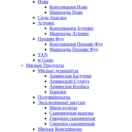
Ноян
Консервация Ноян
Маринады Ноян
Сады Арагаца
Агроянс
Консервация Агроянс
Маринады Агроянс
Прошян Фуд
Консервация Прошян Фуд
Маринады Прошян Фуд
YAN
te Gusto
Мясные Продукты
Мясные деликатесы
Армянская Бастурма
Армянский Суджух
Армянская Колбаса
Нарезки
Полуфабрикаты
Эксклюзивные закуски
Мини-рулеты
Сыровяленая вырезка
Говядина сыровяленая
Свинина сыровяленая
Мясные Консервации