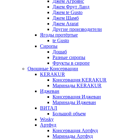
Джем Агроянс
Джем Фрут Ланд
Джем te Gusto
Джем Шамб
Джем Ararat
Другие производители
Ягоды протёртые
te Gusto
Сиропы
Дошаб
Разные сиропы
Фрукты в сиропе
Овощные Консервации
KERAKUR
Консервация KERAKUR
Маринады KERAKUR
Иджеван
Консервация Иджеван
Маринады Иджеван
ВИТАЛ
Большой объем
Wosky
Артфуд
Консервация Артфуд
Маринады Артфуд