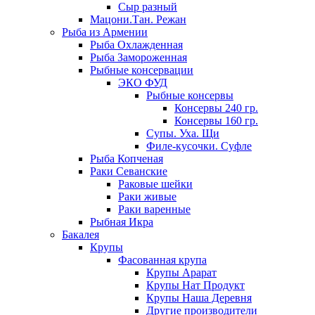
Сыр разный
Мацони.Тан. Режан
Рыба из Армении
Рыба Охлажденная
Рыба Замороженная
Рыбные консервации
ЭКО ФУД
Рыбные консервы
Консервы 240 гр.
Консервы 160 гр.
Супы. Уха. Щи
Филе-кусочки. Суфле
Рыба Копченая
Раки Севанские
Раковые шейки
Раки живые
Раки варенные
Рыбная Икра
Бакалея
Крупы
Фасованная крупа
Крупы Арарат
Крупы Нат Продукт
Крупы Наша Деревня
Другие производители