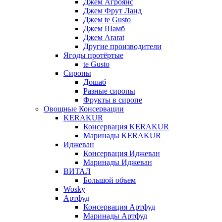
Джем Агроянс
Джем Фрут Ланд
Джем te Gusto
Джем Шамб
Джем Ararat
Другие производители
Ягоды протёртые
te Gusto
Сиропы
Дошаб
Разные сиропы
Фрукты в сиропе
Овощные Консервации
KERAKUR
Консервация KERAKUR
Маринады KERAKUR
Иджеван
Консервация Иджеван
Маринады Иджеван
ВИТАЛ
Большой объем
Wosky
Артфуд
Консервация Артфуд
Маринады Артфуд