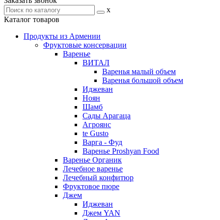
Заказать звонок
x
Каталог товаров
Продукты из Армении
Фруктовые консервации
Варенье
ВИТАЛ
Варенья малый объем
Варенья большой объем
Иджеван
Ноян
Шамб
Сады Арагаца
Агроянс
te Gusto
Варга - Фуд
Варенье Proshyan Food
Варенье Органик
Лечебное варенье
Лечебный конфитюр
Фруктовое пюре
Джем
Иджеван
Джем YAN