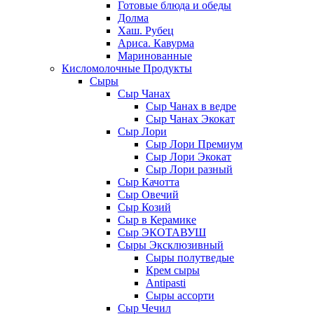
Готовые блюда и обеды
Долма
Хаш. Рубец
Ариса. Кавурма
Маринованные
Кисломолочные Продукты
Сыры
Сыр Чанах
Сыр Чанах в ведре
Сыр Чанах Экокат
Сыр Лори
Сыр Лори Премиум
Сыр Лори Экокат
Сыр Лори разный
Сыр Качотта
Сыр Овечий
Сыр Козий
Сыр в Керамике
Сыр ЭКОТАВУШ
Сыры Эксклюзивный
Сыры полутведые
Крем сыры
Antipasti
Сыры ассорти
Сыр Чечил