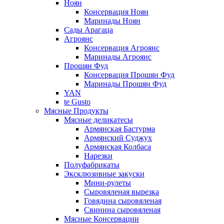
Ноян
Консервация Ноян
Маринады Ноян
Сады Арагаца
Агроянс
Консервация Агроянс
Маринады Агроянс
Прошян Фуд
Консервация Прошян Фуд
Маринады Прошян Фуд
YAN
te Gusto
Мясные Продукты
Мясные деликатесы
Армянская Бастурма
Армянский Суджух
Армянская Колбаса
Нарезки
Полуфабрикаты
Эксклюзивные закуски
Мини-рулеты
Сыровяленая вырезка
Говядина сыровяленая
Свинина сыровяленая
Мясные Консервации