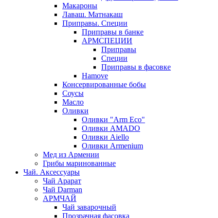
Макароны
Лаваш. Матнакаш
Приправы. Специи
Приправы в банке
АРМСПЕЦИИ
Приправы
Специи
Приправы в фасовке
Hamove
Консервированные бобы
Соусы
Масло
Оливки
Оливки "Arm Eco"
Оливки AMADO
Оливки Aiello
Оливки Armenium
Мед из Армении
Грибы маринованные
Чай. Аксессуары
Чай Арарат
Чай Darman
АРМЧАЙ
Чай заварочный
Прозрачная фасовка