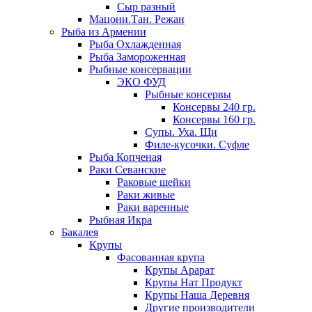
Сыр разный
Мацони.Тан. Режан
Рыба из Армении
Рыба Охлажденная
Рыба Замороженная
Рыбные консервации
ЭКО ФУД
Рыбные консервы
Консервы 240 гр.
Консервы 160 гр.
Супы. Уха. Щи
Филе-кусочки. Суфле
Рыба Копченая
Раки Севанские
Раковые шейки
Раки живые
Раки варенные
Рыбная Икра
Бакалея
Крупы
Фасованная крупа
Крупы Арарат
Крупы Нат Продукт
Крупы Наша Деревня
Другие производители