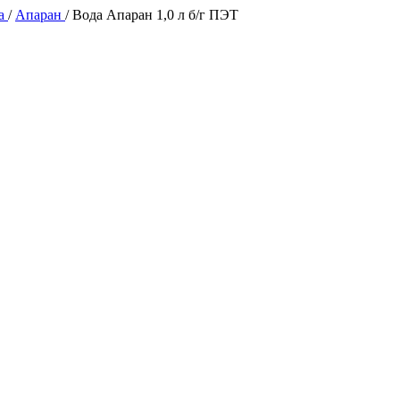
да
/
Апаран
/
Вода Апаран 1,0 л б/г ПЭТ