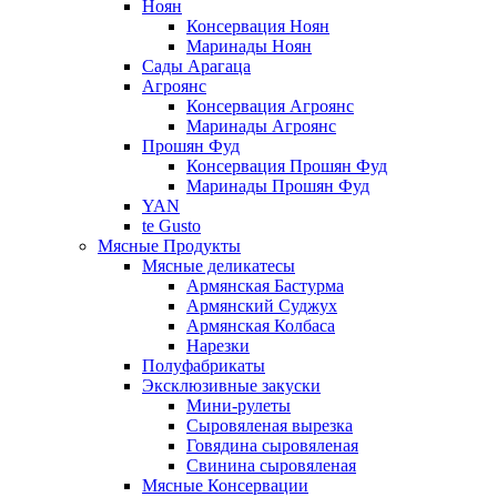
Ноян
Консервация Ноян
Маринады Ноян
Сады Арагаца
Агроянс
Консервация Агроянс
Маринады Агроянс
Прошян Фуд
Консервация Прошян Фуд
Маринады Прошян Фуд
YAN
te Gusto
Мясные Продукты
Мясные деликатесы
Армянская Бастурма
Армянский Суджух
Армянская Колбаса
Нарезки
Полуфабрикаты
Эксклюзивные закуски
Мини-рулеты
Сыровяленая вырезка
Говядина сыровяленая
Свинина сыровяленая
Мясные Консервации