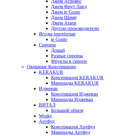
Джем Агроянс
Джем Фрут Ланд
Джем te Gusto
Джем Шамб
Джем Ararat
Другие производители
Ягоды протёртые
te Gusto
Сиропы
Дошаб
Разные сиропы
Фрукты в сиропе
Овощные Консервации
KERAKUR
Консервация KERAKUR
Маринады KERAKUR
Иджеван
Консервация Иджеван
Маринады Иджеван
ВИТАЛ
Большой объем
Wosky
Артфуд
Консервация Артфуд
Маринады Артфуд