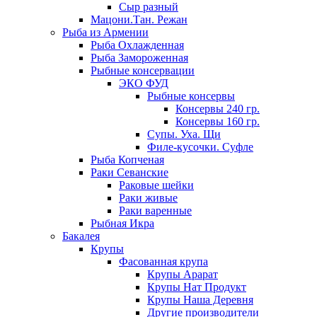
Сыр разный
Мацони.Тан. Режан
Рыба из Армении
Рыба Охлажденная
Рыба Замороженная
Рыбные консервации
ЭКО ФУД
Рыбные консервы
Консервы 240 гр.
Консервы 160 гр.
Супы. Уха. Щи
Филе-кусочки. Суфле
Рыба Копченая
Раки Севанские
Раковые шейки
Раки живые
Раки варенные
Рыбная Икра
Бакалея
Крупы
Фасованная крупа
Крупы Арарат
Крупы Нат Продукт
Крупы Наша Деревня
Другие производители