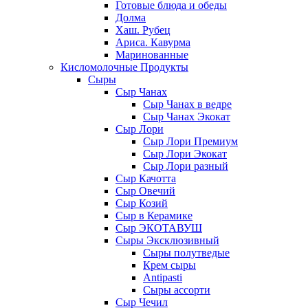
Готовые блюда и обеды
Долма
Хаш. Рубец
Ариса. Кавурма
Маринованные
Кисломолочные Продукты
Сыры
Сыр Чанах
Сыр Чанах в ведре
Сыр Чанах Экокат
Сыр Лори
Сыр Лори Премиум
Сыр Лори Экокат
Сыр Лори разный
Сыр Качотта
Сыр Овечий
Сыр Козий
Сыр в Керамике
Сыр ЭКОТАВУШ
Сыры Эксклюзивный
Сыры полутведые
Крем сыры
Antipasti
Сыры ассорти
Сыр Чечил