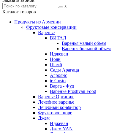
Заказать звонок
x
Каталог товаров
Продукты из Армении
Фруктовые консервации
Варенье
ВИТАЛ
Варенья малый объем
Варенья большой объем
Иджеван
Ноян
Шамб
Сады Арагаца
Агроянс
te Gusto
Варга - Фуд
Варенье Proshyan Food
Варенье Органик
Лечебное варенье
Лечебный конфитюр
Фруктовое пюре
Джем
Иджеван
Джем YAN