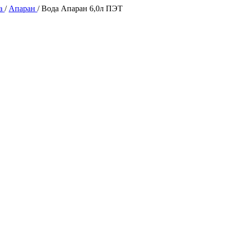
да
/
Апаран
/
Вода Апаран 6,0л ПЭТ