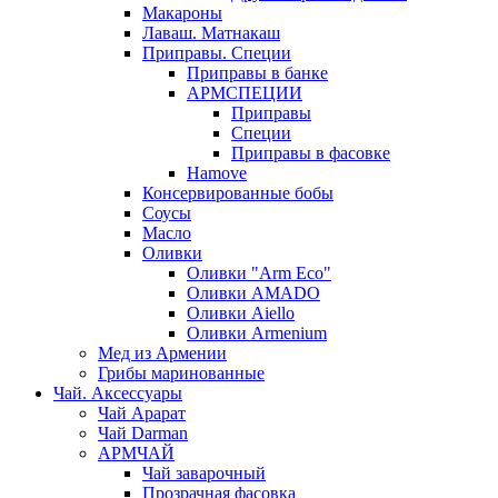
Макароны
Лаваш. Матнакаш
Приправы. Специи
Приправы в банке
АРМСПЕЦИИ
Приправы
Специи
Приправы в фасовке
Hamove
Консервированные бобы
Соусы
Масло
Оливки
Оливки "Arm Eco"
Оливки AMADO
Оливки Aiello
Оливки Armenium
Мед из Армении
Грибы маринованные
Чай. Аксессуары
Чай Арарат
Чай Darman
АРМЧАЙ
Чай заварочный
Прозрачная фасовка