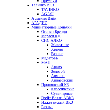
Премиум
Тавинко ВКЗ
TAVINKO
AGASI
Армения Вайн
АРАДИС
Миниатюрные Коньяки
Оганян Бренди
Мараси КД
СИС АЛКО
Животные
Храмы
Разные
Мадатовъ
МАП
Арамэ
Золотой
Армина
Айвазовский
Прошянский КЗ
Классические
Сувенирные
Грейт Велли АВКЗ
Иджеванский ВКЗ
Разные