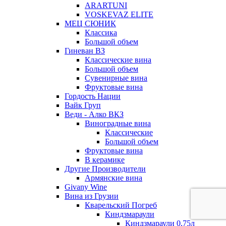
ARARTUNI
VOSKEVAZ ELITE
МЕЦ СЮНИК
Классика
Большой объем
Гиневан ВЗ
Классические вина
Большой объем
Сувенирные вина
Фруктовые вина
Гордость Нации
Вайк Груп
Веди - Алко ВКЗ
Виноградные вина
Классические
Большой объем
Фруктовые вина
В керамике
Другие Производители
Армянские вина
Givany Wine
Вина из Грузии
Кварельский Погреб
Киндзмараули
Киндзмараули 0,75л