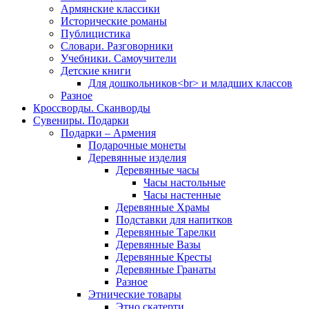
Армянские классики
Исторические романы
Публицистика
Словари. Разговорники
Учебники. Самоучители
Детские книги
Для дошкольников<br> и младших классов
Разное
Кроссворды. Сканворды
Сувениры. Подарки
Подарки – Армения
Подарочные монеты
Деревянные изделия
Деревянные часы
Часы настольные
Часы настенные
Деревянные Храмы
Подставки для напитков
Деревянные Тарелки
Деревянные Вазы
Деревянные Кресты
Деревянные Гранаты
Разное
Этнические товары
Этно скатерти