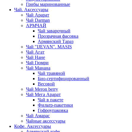
Грибы маринованные
Чай. Аксессуары
Чай Арарат
Чай Darman
АРМЧАЙ
Чай заварочный
Прозрачная фасовка
Армянский Тараз
Чай "IJEVAN". MASIS
Чай Агат
Чай Нане
Чай Гюмри
Чай Манана
Чай травяной
Био-сертифицированный
Весовой
Чай Meron berry
Чай Мега Арарат
Чай в пакете
Фильтр-пакетики
Гофроупаковка
Чай Амарас
Чайные аксессуары
Кофе. Аксессуары
Армянский кофе