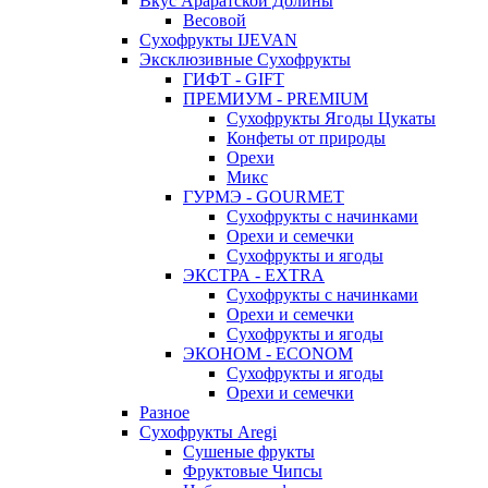
Вкус Араратской Долины
Весовой
Сухофрукты IJEVAN
Эксклюзивные Сухофрукты
ГИФТ - GIFT
ПРЕМИУМ - PREMIUM
Сухофрукты Ягоды Цукаты
Конфеты от природы
Орехи
Микс
ГУРМЭ - GOURMET
Сухофрукты с начинками
Орехи и семечки
Сухофрукты и ягоды
ЭКСТРА - EXTRA
Сухофрукты с начинками
Орехи и семечки
Сухофрукты и ягоды
ЭКОНОМ - ECONOM
Сухофрукты и ягоды
Орехи и семечки
Разное
Сухофрукты Aregi
Сушеные фрукты
Фруктовые Чипсы