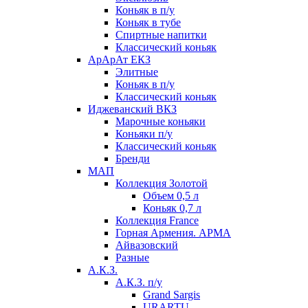
Коньяк в п/у
Коньяк в тубе
Спиртные напитки
Классический коньяк
АрАрАт ЕКЗ
Элитные
Коньяк в п/у
Классический коньяк
Иджеванский ВКЗ
Марочные коньяки
Коньяки п/у
Классический коньяк
Бренди
МАП
Коллекция Золотой
Объем 0,5 л
Коньяк 0,7 л
Коллекция France
Горная Армения. АРМА
Айвазовский
Разные
А.К.З.
А.К.З. п/у
Grand Sargis
URARTU