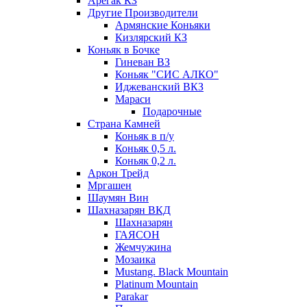
Арегак КЗ
Другие Производители
Армянские Коньяки
Кизлярский КЗ
Коньяк в Бочке
Гиневан ВЗ
Коньяк "СИС АЛКО"
Иджеванский ВКЗ
Мараси
Подарочные
Страна Камней
Коньяк в п/у
Коньяк 0,5 л.
Коньяк 0,2 л.
Аркон Трейд
Мргашен
Шаумян Вин
Шахназарян ВКД
Шахназарян
ГАЯСОН
Жемчужина
Мозаика
Mustang. Black Mountain
Platinum Mountain
Parakar