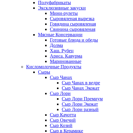
Полуфабрикаты
Эксклюзивные закуски
Мини-рулеты
Сыровяленая вырезка
Говядина сыровяленая
Свинина сыровяленая
Мясные Консервации
Готовые блюда и обеды
Долма
Хаш. Рубец
Ариса. Кавурма
Маринованные
Кисломолочные Продукты
Сыры
Сыр Чанах
Сыр Чанах в ведре
Сыр Чанах Экокат
Сыр Лори
Сыр Лори Премиум
Сыр Лори Экокат
Сыр Лори разный
Сыр Качотта
Сыр Овечий
Сыр Козий
Сыр в Керамике