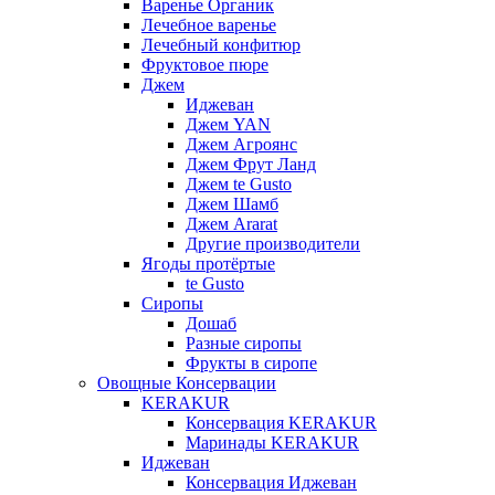
Варенье Органик
Лечебное варенье
Лечебный конфитюр
Фруктовое пюре
Джем
Иджеван
Джем YAN
Джем Агроянс
Джем Фрут Ланд
Джем te Gusto
Джем Шамб
Джем Ararat
Другие производители
Ягоды протёртые
te Gusto
Сиропы
Дошаб
Разные сиропы
Фрукты в сиропе
Овощные Консервации
KERAKUR
Консервация KERAKUR
Маринады KERAKUR
Иджеван
Консервация Иджеван