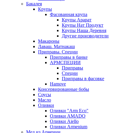
Бакалея
Крупы
Фасованная крупа
Крупы Арарат
Крупы Нат Продукт
Крупы Наша Деревня
Другие производители
Макароны
Лаваш. Матнакаш
Приправы. Специи
Приправы в банке
АРМСПЕЦИИ
Приправы
Специи
Приправы в фасовке
Hamove
Консервированные бобы
Соусы
Масло
Оливки
Оливки "Arm Eco"
Оливки AMADO
Оливки Aiello
Оливки Armenium
Мед из Армении