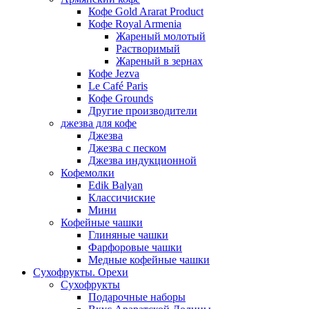
Кофе Gold Ararat Product
Кофе Royal Armenia
Жареный молотый
Растворимый
Жареный в зернах
Кофе Jezva
Le Café Paris
Кофе Grounds
Другие производители
джезва для кофе
Джезва
Джезва с песком
Джезва индукционной
Кофемолки
Edik Balyan
Классичиские
Мини
Кофейные чашки
Глиняные чашки
Фарфоровые чашки
Медные кофейные чашки
Сухофрукты. Орехи
Сухофрукты
Подарочные наборы