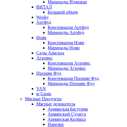
Маринады Иджеван
ВИТАЛ
Большой объем
Wosky
Артфуд
Консервация Артфуд
Маринады Артфуд
Ноян
Консервация Ноян
Маринады Ноян
Сады Арагаца
Агроянс
Консервация Агроянс
Маринады Агроянс
Прошян Фуд
Консервация Прошян Фуд
Маринады Прошян Фуд
YAN
te Gusto
Мясные Продукты
Мясные деликатесы
Армянская Бастурма
Армянский Суджух
Армянская Колбаса
Нарезки