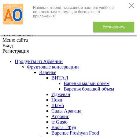
Нашим интернет-магазином намного удобнее
+7 (495) 646-888-1
пользоваться с помощью бесплатного
приложения!
В корзине
0
товаров
Установить
x
Меню каталога
Меню сайта
Вход
Регистрация
Продукты из Армении
Фруктовые консервации
Варенье
ВИТАЛ
Варенья малый объем
Варенья большой объем
Иджеван
Ноян
Шамб
Сады Арагаца
Агроянс
te Gusto
Варга - Фуд
Варенье Proshyan Food