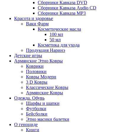
Сборники Кавказа DVD
Сборники Кавказа Audio CD
Сборники Кавказа MP3
Красота и здоровье
Ваки Фарм
Косметические масла
100 мл
50 мл
Косметика для ухода
Продукция Наринэ
Детские игры
Армянские Этно Ковры
Коврики
Половики
Ковры Модерн
3 D Ковры
Классические Ковры
Армянские Ковры
Одежда. Обувь
Шарфы и шапки
Футболки
Бейсболки
Этно масики балетки
О геноциде
Книги