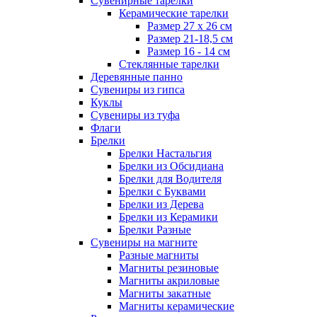
Сувенирные тарелки
Керамические тарелки
Размер 27 х 26 см
Размер 21-18,5 см
Размер 16 - 14 см
Стеклянные тарелки
Деревянные панно
Сувениры из гипса
Куклы
Сувениры из туфа
Флаги
Брелки
Брелки Настальгия
Брелки из Обсидиана
Брелки для Водителя
Брелки с Буквами
Брелки из Дерева
Брелки из Керамики
Брелки Разные
Сувениры на магните
Разные магниты
Магниты резиновые
Магниты акриловые
Магниты закатные
Магниты керамические