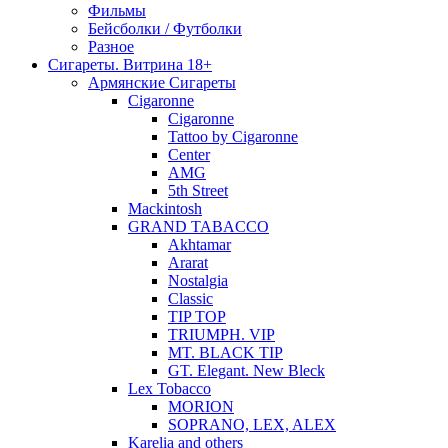
Фильмы
Бейсболки / Футболки
Разное
Сигареты. Витрина 18+
Армянские Сигареты
Cigaronne
Cigaronne
Tattoo by Cigaronne
Center
AMG
5th Street
Mackintosh
GRAND TABACCO
Akhtamar
Ararat
Nostalgia
Classic
TIP TOP
TRIUMPH. VIP
MT. BLACK TIP
GT. Elegant. New Bleck
Lex Tobacco
MORION
SOPRANO, LEX, ALEX
Karelia and others