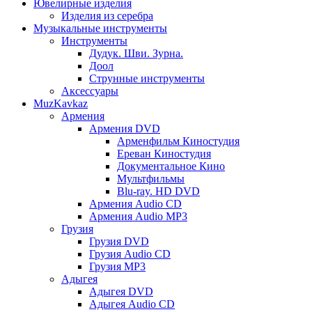
Ювелирные изделия
Изделия из серебра
Музыкальные инструменты
Инструменты
Дудук. Шви. Зурна.
Доол
Струнные инструменты
Аксессуары
MuzKavkaz
Армения
Армения DVD
Арменфильм Киностудия
Ереван Киностудия
Документальное Кино
Мультфильмы
Blu-ray. HD DVD
Армения Audio CD
Армения Audio MP3
Грузия
Грузия DVD
Грузия Audio CD
Грузия MP3
Адыгея
Адыгея DVD
Адыгея Audio CD