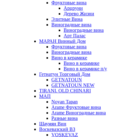
Фруктовые вина
Арцруни
Дерево Жизни
Элитные Вина
Виноградные вина
Виноградные вина
Арт Палас
МАРАН Винный Дом
Фруктовые вина
Виноградные вина
Вино в керамике
Вино в керамике
Вино в керамике п/у
Гетнатун Торговый Дом
GETNATOUN
GETNATOUN NEW
TIRANI. OLD CHINARI
МАП
Noyan Tapan
Arame Фруктовые вина
Arame Виноградные вина
Разные вина
Шаумян Вин
Воскевазский ВЗ
VOSKEVAZ