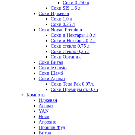
Соки 0,250 л
Соки SIS 1,6 л.
Соки Иджеван
Соки 1.0 л
Соки 0.25 л
Соки Noyan Premium
Соки и Нектары 1,0 л
Соки и Нектары 0,2 л
Соки стекло 0,75 л
Соки стекло 0,25 л
Соки Органик
Соки Витал
Соки te Gusto
Соки Шамб
Соки Арарат
Соки Tetra Pak 0,97л.
Соки Премиум ст. 0,75
Компоты
Иджеван
Арарат
YAN
Ноян
Агроянс
Прошян Фуд
Витал