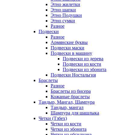
Этно жилетки
Этно шапки
Этно Подушки
Этно сумки
Разное
Подвески
Разное
Армянские буквы
Подвески маски
Подвески в машину
Подвески из дерева
Подвески из кости
Подвески из эбонита
Подвески Ностальгия
Браслеты
Разное
Браслеты из бисера
Кожаные браслеты
Тандыр, Мангал, Шампура
Тандыр, мангал
Шампура для шашлыка
Четки (Тзбех)
Четки из кости
Четки из эбонита
Четки из обсидиана