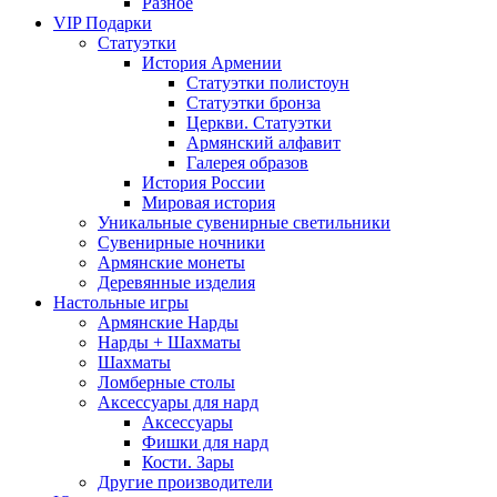
Разное
VIP Подарки
Статуэтки
История Армении
Статуэтки полистоун
Статуэтки бронза
Церкви. Статуэтки
Армянский алфавит
Галерея образов
История России
Мировая история
Уникальные сувенирные светильники
Сувенирные ночники
Армянские монеты
Деревянные изделия
Настольные игры
Армянские Нарды
Нарды + Шахматы
Шахматы
Ломберные столы
Аксессуары для нард
Аксессуары
Фишки для нард
Кости. Зары
Другие производители