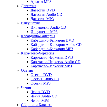
Адыгея MP3
Дагестан
Дагестан DVD
Дагестан Audio CD
Дагестан MP3
Ингушетия
Ингушетия Audio CD
Ингушетия MP3
Кабардино-Балкария
Кабардино-Балкария DVD
Кабардино-Балкария Audio CD
Кабардино-Балкария MP3
Карачаево-Черкесия
Карачаево-Черкесия DVD
Карачаево-Черкесия Audio CD
Карачаево-Черкесия MP3
Осетия
Осетия DVD
Осетия Audio CD
Осетия MP3
Чечня
Чечня DVD
Чечня Audio CD
Чечня MP3
Сборники Кавказа