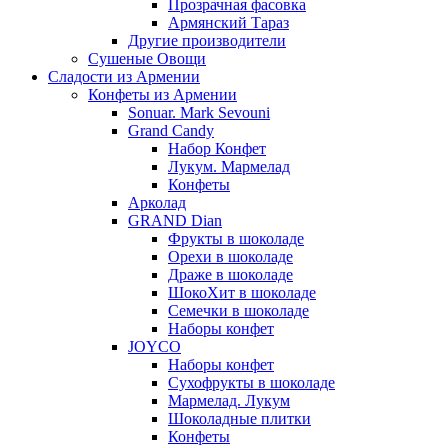
Прозрачная фасовка
Армянский Тараз
Другие производители
Сушеные Овощи
Сладости из Армении
Конфеты из Армении
Sonuar. Mark Sevouni
Grand Candy
Набор Конфет
Лукум. Мармелад
Конфеты
Арколад
GRAND Dian
Фрукты в шоколаде
Орехи в шоколаде
Драже в шоколаде
ШокоХит в шоколаде
Семечки в шоколаде
Наборы конфет
JOYCO
Наборы конфет
Сухофрукты в шоколаде
Мармелад. Лукум
Шоколадные плитки
Конфеты