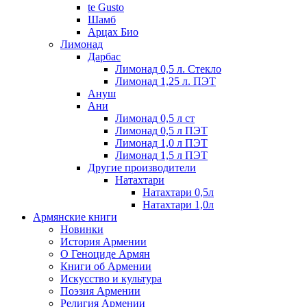
te Gusto
Шамб
Арцах Био
Лимонад
Дарбас
Лимонад 0,5 л. Стекло
Лимонад 1,25 л. ПЭТ
Ануш
Ани
Лимонад 0,5 л ст
Лимонад 0,5 л ПЭТ
Лимонад 1,0 л ПЭТ
Лимонад 1,5 л ПЭТ
Другие производители
Натахтари
Натахтари 0,5л
Натахтари 1,0л
Армянские книги
Новинки
История Армении
О Геноциде Армян
Книги об Армении
Иcкусство и культура
Поэзия Армении
Религия Армении