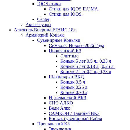
IQOS стики
Стики для IQOS ILUMA
Стики для IQOS
Сenter
Акссессуары
Алкоголь Витрина ЕГАИС 18+
Армянский Коньяк
Сувенирные Коньяки
Символы Нового 2026 Года
Прошянский КЗ
Элитные
Коньяк 5 лет 0,5 л., 0,33 л
Коньяк 5 лет 0,18 л., 0,25 л.
Коньяк 7 лет 0,5 л., 0,33 л
Шахназарян ВКД
Коньяк 0,5 л
Коньяк 0,25 л
Коньяк 0,70 л
Иджеванский ВКЗ
СИС АЛКО
Веди Алко
САМКОН / Тавинко ВКЗ
Коньяк сувенирный Сабля
Прошянский КЗ
Эксклюзив