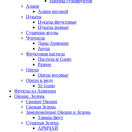
Наборы сухофруктов
Алани
Алани весовой
Цукаты
Цукаты фруктовые
Цукаты разные
Сушеные ягоды
Чурчхела
Дары Армении
Ануш
Фруктовая пастила
Пастила te Gusto
Разное
Орехи
Орехи весовые
Орехи в меду
Te Gusto
Фрукты из Армении
Овощи. Зелень
Свежие Овощи
Свежая Зелень
Замороженные Овощи и Зелень
Тамара фрут
Сушеная Зелень
АРМЧАЙ