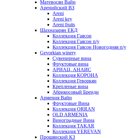
Матевосян Вайн
Аренийский ВЗ
Areni
Areni key
Areni fruits
Шахназарян ЕКД
Коллекция Гаясон
Коллекция Гаясон п/у
Коллекция Гаясон Новогодняя п/у
Gevorkian winery
Сувенирные вина
Фруктовые вина
АРИАЦ. АНАИС
Коллекция КОРОНА
Коллекция Геворкян
Крепленые вина
Абрикосовый Бренди
Армения Вайн
Фруктовые Вина
Коллекция ORRAN
OLD ARMENIA
Виноградные Вина
Коллекция TAKAR
Коллекция YEREVAN
Прошянский КЗ