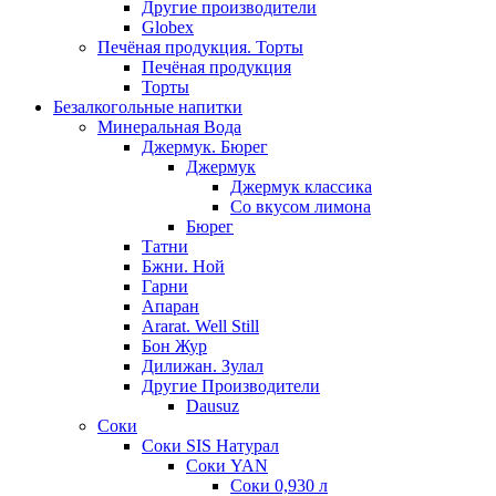
Другие производители
Globex
Печёная продукция. Торты
Печёная продукция
Торты
Безалкогольные напитки
Минеральная Вода
Джермук. Бюрег
Джермук
Джермук классика
Со вкусом лимона
Бюрег
Татни
Бжни. Ной
Гарни
Апаран
Ararat. Well Still
Бон Жур
Дилижан. Зулал
Другие Производители
Dausuz
Соки
Соки SIS Натурал
Соки YAN
Соки 0,930 л