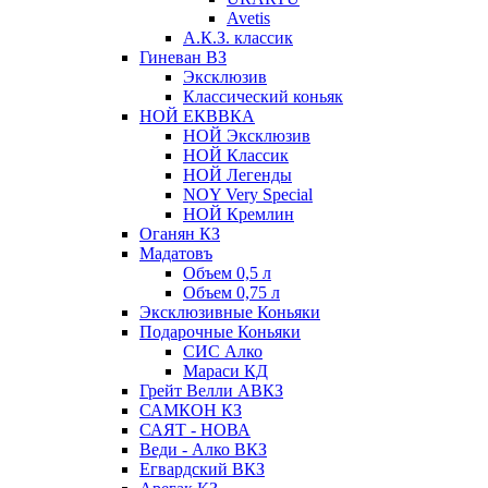
Avetis
А.К.З. классик
Гиневан ВЗ
Эксклюзив
Классический коньяк
НОЙ ЕКВВКА
НОЙ Эксклюзив
НОЙ Классик
НОЙ Легенды
NOY Very Speсial
НОЙ Кремлин
Оганян КЗ
Мадатовъ
Объем 0,5 л
Объем 0,75 л
Эксклюзивные Коньяки
Подарочные Коньяки
СИС Алко
Мараси КД
Грейт Велли АВКЗ
САМКОН КЗ
САЯТ - НОВА
Веди - Алко ВКЗ
Егвардский ВКЗ