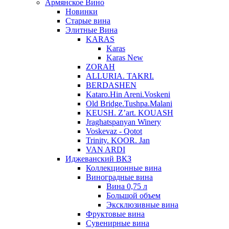
Армянское Вино
Новинки
Старые вина
Элитные Вина
KARAS
Karas
Karas New
ZORAH
ALLURIA. TAKRI.
BERDASHEN
Kataro.Hin Areni.Voskeni
Old Bridge.Tushpa.Malani
KEUSH. Z’art. KOUASH
Jraghatspanyan Winery
Voskevaz - Qotot
Trinity. KOOR. Jan
VAN ARDI
Иджеванский ВКЗ
Коллекционные вина
Виноградные вина
Вина 0,75 л
Большой объем
Эксклюзивные вина
Фруктовые вина
Cувенирные вина