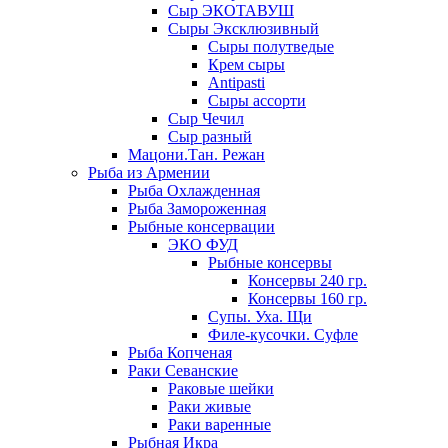
Сыр ЭКОТАВУШ
Сыры Эксклюзивный
Сыры полутведые
Крем сыры
Antipasti
Сыры ассорти
Сыр Чечил
Сыр разный
Мацони.Тан. Режан
Рыба из Армении
Рыба Охлажденная
Рыба Замороженная
Рыбные консервации
ЭКО ФУД
Рыбные консервы
Консервы 240 гр.
Консервы 160 гр.
Супы. Уха. Щи
Филе-кусочки. Суфле
Рыба Копченая
Раки Севанские
Раковые шейки
Раки живые
Раки варенные
Рыбная Икра