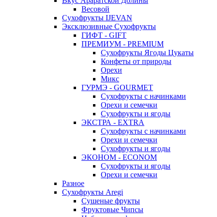
Вкус Араратской Долины
Весовой
Сухофрукты IJEVAN
Эксклюзивные Сухофрукты
ГИФТ - GIFT
ПРЕМИУМ - PREMIUM
Сухофрукты Ягоды Цукаты
Конфеты от природы
Орехи
Микс
ГУРМЭ - GOURMET
Сухофрукты с начинками
Орехи и семечки
Сухофрукты и ягоды
ЭКСТРА - EXTRA
Сухофрукты с начинками
Орехи и семечки
Сухофрукты и ягоды
ЭКОНОМ - ECONOM
Сухофрукты и ягоды
Орехи и семечки
Разное
Сухофрукты Aregi
Сушеные фрукты
Фруктовые Чипсы