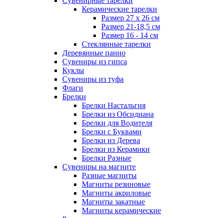
Сувенирные тарелки
Керамические тарелки
Размер 27 х 26 см
Размер 21-18,5 см
Размер 16 - 14 см
Стеклянные тарелки
Деревянные панно
Сувениры из гипса
Куклы
Сувениры из туфа
Флаги
Брелки
Брелки Настальгия
Брелки из Обсидиана
Брелки для Водителя
Брелки с Буквами
Брелки из Дерева
Брелки из Керамики
Брелки Разные
Сувениры на магните
Разные магниты
Магниты резиновые
Магниты акриловые
Магниты закатные
Магниты керамические