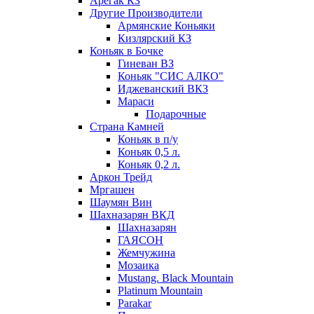
Арегак КЗ
Другие Производители
Армянские Коньяки
Кизлярский КЗ
Коньяк в Бочке
Гиневан ВЗ
Коньяк "СИС АЛКО"
Иджеванский ВКЗ
Мараси
Подарочные
Страна Камней
Коньяк в п/у
Коньяк 0,5 л.
Коньяк 0,2 л.
Аркон Трейд
Мргашен
Шаумян Вин
Шахназарян ВКД
Шахназарян
ГАЯСОН
Жемчужина
Мозаика
Mustang. Black Mountain
Platinum Mountain
Parakar