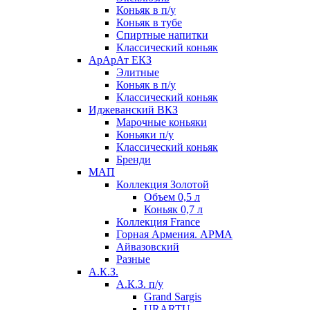
Коньяк в п/у
Коньяк в тубе
Спиртные напитки
Классический коньяк
АрАрАт ЕКЗ
Элитные
Коньяк в п/у
Классический коньяк
Иджеванский ВКЗ
Марочные коньяки
Коньяки п/у
Классический коньяк
Бренди
МАП
Коллекция Золотой
Объем 0,5 л
Коньяк 0,7 л
Коллекция France
Горная Армения. АРМА
Айвазовский
Разные
А.К.З.
А.К.З. п/у
Grand Sargis
URARTU