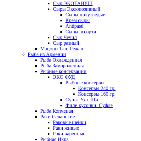
Сыр ЭКОТАВУШ
Сыры Эксклюзивный
Сыры полутведые
Крем сыры
Antipasti
Сыры ассорти
Сыр Чечил
Сыр разный
Мацони.Тан. Режан
Рыба из Армении
Рыба Охлажденная
Рыба Замороженная
Рыбные консервации
ЭКО ФУД
Рыбные консервы
Консервы 240 гр.
Консервы 160 гр.
Супы. Уха. Щи
Филе-кусочки. Суфле
Рыба Копченая
Раки Севанские
Раковые шейки
Раки живые
Раки варенные
Рыбная Икра