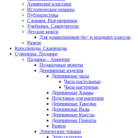
Армянские классики
Исторические романы
Публицистика
Словари. Разговорники
Учебники. Самоучители
Детские книги
Для дошкольников<br> и младших классов
Разное
Кроссворды. Сканворды
Сувениры. Подарки
Подарки – Армения
Подарочные монеты
Деревянные изделия
Деревянные часы
Часы настольные
Часы настенные
Деревянные Храмы
Подставки для напитков
Деревянные Тарелки
Деревянные Вазы
Деревянные Кресты
Деревянные Гранаты
Разное
Этнические товары
Этно скатерти