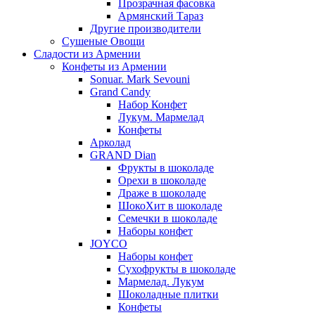
Прозрачная фасовка
Армянский Тараз
Другие производители
Сушеные Овощи
Сладости из Армении
Конфеты из Армении
Sonuar. Mark Sevouni
Grand Candy
Набор Конфет
Лукум. Мармелад
Конфеты
Арколад
GRAND Dian
Фрукты в шоколаде
Орехи в шоколаде
Драже в шоколаде
ШокоХит в шоколаде
Семечки в шоколаде
Наборы конфет
JOYCO
Наборы конфет
Сухофрукты в шоколаде
Мармелад. Лукум
Шоколадные плитки
Конфеты