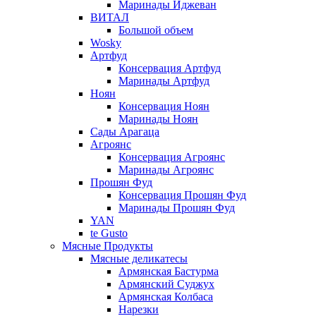
Маринады Иджеван
ВИТАЛ
Большой объем
Wosky
Артфуд
Консервация Артфуд
Маринады Артфуд
Ноян
Консервация Ноян
Маринады Ноян
Сады Арагаца
Агроянс
Консервация Агроянс
Маринады Агроянс
Прошян Фуд
Консервация Прошян Фуд
Маринады Прошян Фуд
YAN
te Gusto
Мясные Продукты
Мясные деликатесы
Армянская Бастурма
Армянский Суджух
Армянская Колбаса
Нарезки