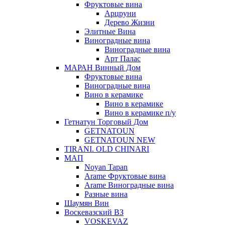
Фруктовые вина
Арцруни
Дерево Жизни
Элитные Вина
Виноградные вина
Виноградные вина
Арт Палас
МАРАН Винный Дом
Фруктовые вина
Виноградные вина
Вино в керамике
Вино в керамике
Вино в керамике п/у
Гетнатун Торговый Дом
GETNATOUN
GETNATOUN NEW
TIRANI. OLD CHINARI
МАП
Noyan Tapan
Arame Фруктовые вина
Arame Виноградные вина
Разные вина
Шаумян Вин
Воскевазский ВЗ
VOSKEVAZ