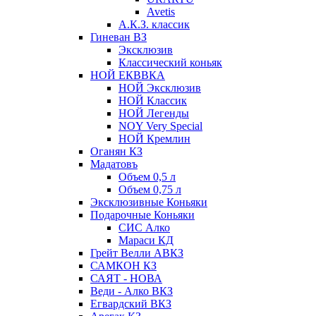
Avetis
А.К.З. классик
Гиневан ВЗ
Эксклюзив
Классический коньяк
НОЙ ЕКВВКА
НОЙ Эксклюзив
НОЙ Классик
НОЙ Легенды
NOY Very Speсial
НОЙ Кремлин
Оганян КЗ
Мадатовъ
Объем 0,5 л
Объем 0,75 л
Эксклюзивные Коньяки
Подарочные Коньяки
СИС Алко
Мараси КД
Грейт Велли АВКЗ
САМКОН КЗ
САЯТ - НОВА
Веди - Алко ВКЗ
Егвардский ВКЗ