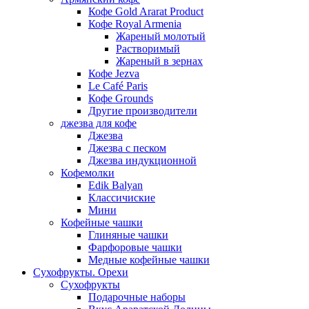
Кофе Gold Ararat Product
Кофе Royal Armenia
Жареный молотый
Растворимый
Жареный в зернах
Кофе Jezva
Le Café Paris
Кофе Grounds
Другие производители
джезва для кофе
Джезва
Джезва с песком
Джезва индукционной
Кофемолки
Edik Balyan
Классичиские
Мини
Кофейные чашки
Глиняные чашки
Фарфоровые чашки
Медные кофейные чашки
Сухофрукты. Орехи
Сухофрукты
Подарочные наборы