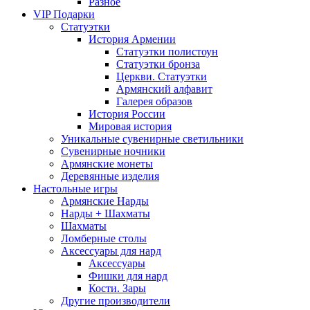
Разное
VIP Подарки
Статуэтки
История Армении
Статуэтки полистоун
Статуэтки бронза
Церкви. Статуэтки
Армянский алфавит
Галерея образов
История России
Мировая история
Уникальные сувенирные светильники
Сувенирные ночники
Армянские монеты
Деревянные изделия
Настольные игры
Армянские Нарды
Нарды + Шахматы
Шахматы
Ломберные столы
Аксессуары для нард
Аксессуары
Фишки для нард
Кости. Зары
Другие производители