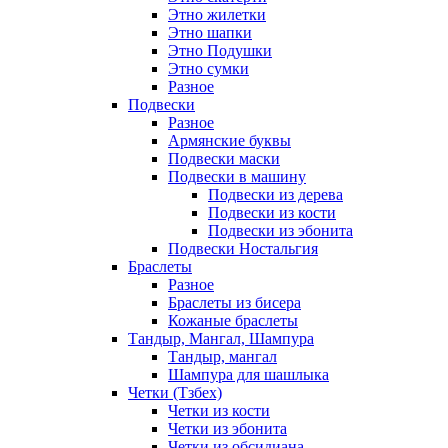
Этно жилетки
Этно шапки
Этно Подушки
Этно сумки
Разное
Подвески
Разное
Армянские буквы
Подвески маски
Подвески в машину
Подвески из дерева
Подвески из кости
Подвески из эбонита
Подвески Ностальгия
Браслеты
Разное
Браслеты из бисера
Кожаные браслеты
Тандыр, Мангал, Шампура
Тандыр, мангал
Шампура для шашлыка
Четки (Тзбех)
Четки из кости
Четки из эбонита
Четки из обсидиана