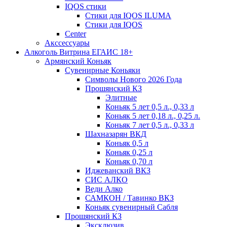
IQOS стики
Стики для IQOS ILUMA
Стики для IQOS
Сenter
Акссессуары
Алкоголь Витрина ЕГАИС 18+
Армянский Коньяк
Сувенирные Коньяки
Символы Нового 2026 Года
Прошянский КЗ
Элитные
Коньяк 5 лет 0,5 л., 0,33 л
Коньяк 5 лет 0,18 л., 0,25 л.
Коньяк 7 лет 0,5 л., 0,33 л
Шахназарян ВКД
Коньяк 0,5 л
Коньяк 0,25 л
Коньяк 0,70 л
Иджеванский ВКЗ
СИС АЛКО
Веди Алко
САМКОН / Тавинко ВКЗ
Коньяк сувенирный Сабля
Прошянский КЗ
Эксклюзив