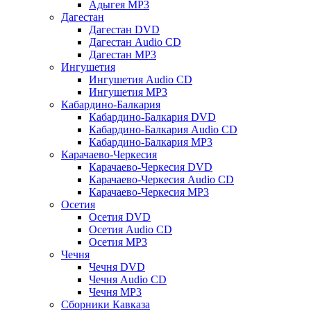
Адыгея MP3
Дагестан
Дагестан DVD
Дагестан Audio CD
Дагестан MP3
Ингушетия
Ингушетия Audio CD
Ингушетия MP3
Кабардино-Балкария
Кабардино-Балкария DVD
Кабардино-Балкария Audio CD
Кабардино-Балкария MP3
Карачаево-Черкесия
Карачаево-Черкесия DVD
Карачаево-Черкесия Audio CD
Карачаево-Черкесия MP3
Осетия
Осетия DVD
Осетия Audio CD
Осетия MP3
Чечня
Чечня DVD
Чечня Audio CD
Чечня MP3
Сборники Кавказа