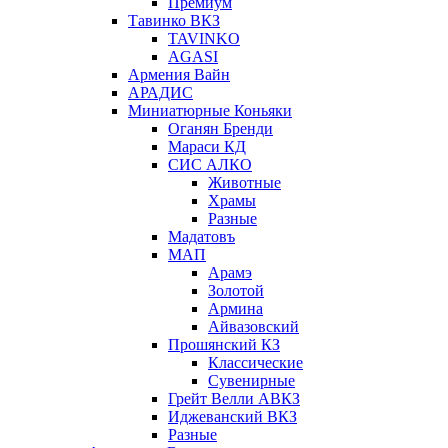
Премиум
Тавинко ВКЗ
TAVINKO
AGASI
Армения Вайн
АРАДИС
Миниатюрные Коньяки
Оганян Бренди
Мараси КД
СИС АЛКО
Животные
Храмы
Разные
Мадатовъ
МАП
Арамэ
Золотой
Армина
Айвазовский
Прошянский КЗ
Классические
Сувенирные
Грейт Велли АВКЗ
Иджеванский ВКЗ
Разные