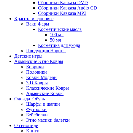
Сборники Кавказа DVD
Сборники Кавказа Audio CD
Сборники Кавказа MP3
Красота и здоровье
Ваки Фарм
Косметические масла
100 мл
50 мл
Косметика для ухода
Продукция Наринэ
Детские игры
Армянские Этно Ковры
Коврики
Половики
Ковры Модерн
3 D Ковры
Классические Ковры
Армянские Ковры
Одежда. Обувь
Шарфы и шапки
Футболки
Бейсболки
Этно масики балетки
О геноциде
Книги