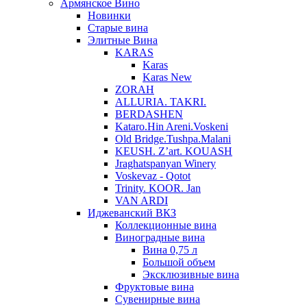
Армянское Вино
Новинки
Старые вина
Элитные Вина
KARAS
Karas
Karas New
ZORAH
ALLURIA. TAKRI.
BERDASHEN
Kataro.Hin Areni.Voskeni
Old Bridge.Tushpa.Malani
KEUSH. Z’art. KOUASH
Jraghatspanyan Winery
Voskevaz - Qotot
Trinity. KOOR. Jan
VAN ARDI
Иджеванский ВКЗ
Коллекционные вина
Виноградные вина
Вина 0,75 л
Большой объем
Эксклюзивные вина
Фруктовые вина
Cувенирные вина