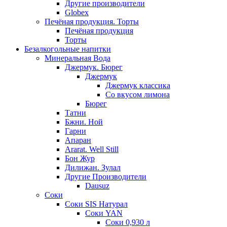
Другие производители
Globex
Печёная продукция. Торты
Печёная продукция
Торты
Безалкогольные напитки
Минеральная Вода
Джермук. Бюрег
Джермук
Джермук классика
Со вкусом лимона
Бюрег
Татни
Бжни. Ной
Гарни
Апаран
Ararat. Well Still
Бон Жур
Дилижан. Зулал
Другие Производители
Dausuz
Соки
Соки SIS Натурал
Соки YAN
Соки 0,930 л