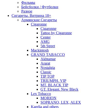
Фильмы
Бейсболки / Футболки
Разное
Сигареты. Витрина 18+
Армянские Сигареты
Cigaronne
Cigaronne
Tattoo by Cigaronne
Center
AMG
5th Street
Mackintosh
GRAND TABACCO
Akhtamar
Ararat
Nostalgia
Classic
TIP TOP
TRIUMPH. VIP
MT. BLACK TIP
GT. Elegant. New Bleck
Lex Tobacco
MORION
SOPRANO, LEX, ALEX
Karelia and others