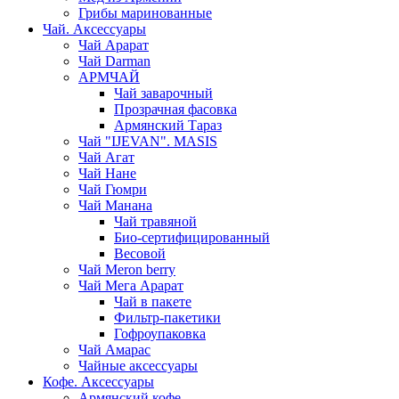
Грибы маринованные
Чай. Аксессуары
Чай Арарат
Чай Darman
АРМЧАЙ
Чай заварочный
Прозрачная фасовка
Армянский Тараз
Чай "IJEVAN". MASIS
Чай Агат
Чай Нане
Чай Гюмри
Чай Манана
Чай травяной
Био-сертифицированный
Весовой
Чай Meron berry
Чай Мега Арарат
Чай в пакете
Фильтр-пакетики
Гофроупаковка
Чай Амарас
Чайные аксессуары
Кофе. Аксессуары
Армянский кофе