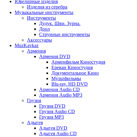
Ювелирные изделия
Изделия из серебра
Музыкальные инструменты
Инструменты
Дудук. Шви. Зурна.
Доол
Струнные инструменты
Аксессуары
MuzKavkaz
Армения
Армения DVD
Арменфильм Киностудия
Ереван Киностудия
Документальное Кино
Мультфильмы
Blu-ray. HD DVD
Армения Audio CD
Армения Audio MP3
Грузия
Грузия DVD
Грузия Audio CD
Грузия MP3
Адыгея
Адыгея DVD
Адыгея Audio CD