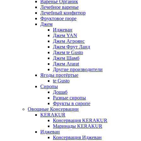
Варенье Органик
Лечебное варенье
Лечебный конфитюр
Фруктовое пюре
Джем
Иджеван
Джем YAN
Джем Агроянс
Джем Фрут Ланд
Джем te Gusto
Джем Шамб
Джем Ararat
Другие производители
Ягоды протёртые
te Gusto
Сиропы
Дошаб
Разные сиропы
Фрукты в сиропе
Овощные Консервации
KERAKUR
Консервация KERAKUR
Маринады KERAKUR
Иджеван
Консервация Иджеван