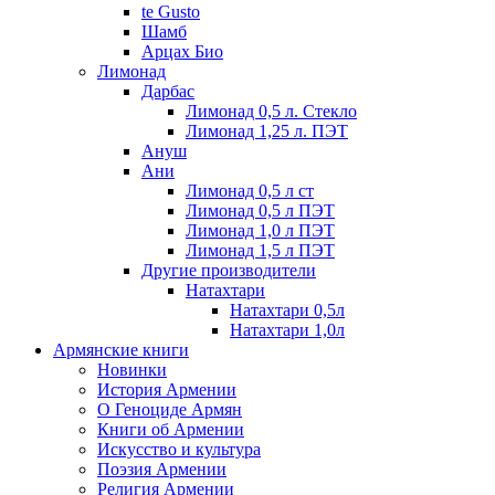
te Gusto
Шамб
Арцах Био
Лимонад
Дарбас
Лимонад 0,5 л. Стекло
Лимонад 1,25 л. ПЭТ
Ануш
Ани
Лимонад 0,5 л ст
Лимонад 0,5 л ПЭТ
Лимонад 1,0 л ПЭТ
Лимонад 1,5 л ПЭТ
Другие производители
Натахтари
Натахтари 0,5л
Натахтари 1,0л
Армянские книги
Новинки
История Армении
О Геноциде Армян
Книги об Армении
Иcкусство и культура
Поэзия Армении
Религия Армении