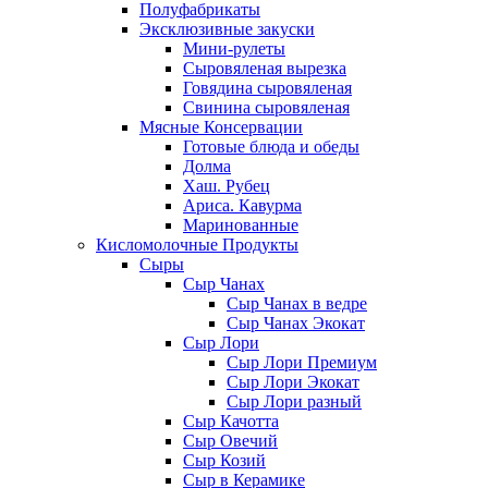
Полуфабрикаты
Эксклюзивные закуски
Мини-рулеты
Сыровяленая вырезка
Говядина сыровяленая
Свинина сыровяленая
Мясные Консервации
Готовые блюда и обеды
Долма
Хаш. Рубец
Ариса. Кавурма
Маринованные
Кисломолочные Продукты
Сыры
Сыр Чанах
Сыр Чанах в ведре
Сыр Чанах Экокат
Сыр Лори
Сыр Лори Премиум
Сыр Лори Экокат
Сыр Лори разный
Сыр Качотта
Сыр Овечий
Сыр Козий
Сыр в Керамике