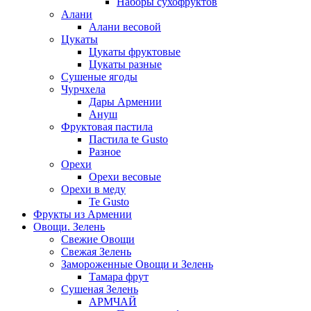
Наборы сухофруктов
Алани
Алани весовой
Цукаты
Цукаты фруктовые
Цукаты разные
Сушеные ягоды
Чурчхела
Дары Армении
Ануш
Фруктовая пастила
Пастила te Gusto
Разное
Орехи
Орехи весовые
Орехи в меду
Te Gusto
Фрукты из Армении
Овощи. Зелень
Свежие Овощи
Свежая Зелень
Замороженные Овощи и Зелень
Тамара фрут
Сушеная Зелень
АРМЧАЙ