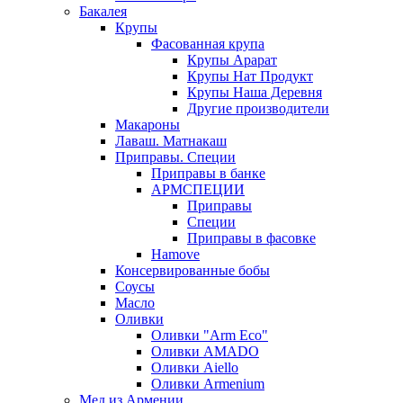
Бакалея
Крупы
Фасованная крупа
Крупы Арарат
Крупы Нат Продукт
Крупы Наша Деревня
Другие производители
Макароны
Лаваш. Матнакаш
Приправы. Специи
Приправы в банке
АРМСПЕЦИИ
Приправы
Специи
Приправы в фасовке
Hamove
Консервированные бобы
Соусы
Масло
Оливки
Оливки "Arm Eco"
Оливки AMADO
Оливки Aiello
Оливки Armenium
Мед из Армении