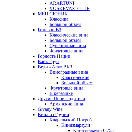
ARARTUNI
VOSKEVAZ ELITE
МЕЦ СЮНИК
Классика
Большой объем
Гиневан ВЗ
Классические вина
Большой объем
Сувенирные вина
Фруктовые вина
Гордость Нации
Вайк Груп
Веди - Алко ВКЗ
Виноградные вина
Классические
Большой объем
Фруктовые вина
В керамике
Другие Производители
Армянские вина
Givany Wine
Вина из Грузии
Кварельский Погреб
Киндзмараули
Киндзмараули 0,75л