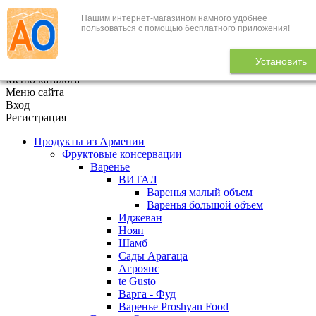
Нашим интернет-магазином намного удобнее
+7 (495) 646-888-1
пользоваться с помощью бесплатного приложения!
В корзине
0
товаров
Установить
x
Меню каталога
Меню сайта
Вход
Регистрация
Продукты из Армении
Фруктовые консервации
Варенье
ВИТАЛ
Варенья малый объем
Варенья большой объем
Иджеван
Ноян
Шамб
Сады Арагаца
Агроянс
te Gusto
Варга - Фуд
Варенье Proshyan Food