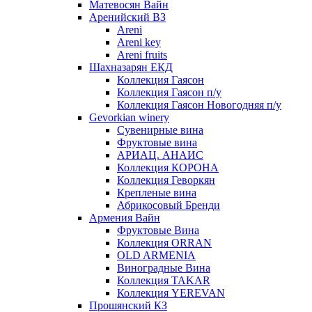
Матевосян Вайн
Аренийский ВЗ
Areni
Areni key
Areni fruits
Шахназарян ЕКД
Коллекция Гаясон
Коллекция Гаясон п/у
Коллекция Гаясон Новогодняя п/у
Gevorkian winery
Сувенирные вина
Фруктовые вина
АРИАЦ. АНАИС
Коллекция КОРОНА
Коллекция Геворкян
Крепленые вина
Абрикосовый Бренди
Армения Вайн
Фруктовые Вина
Коллекция ORRAN
OLD ARMENIA
Виноградные Вина
Коллекция TAKAR
Коллекция YEREVAN
Прошянский КЗ