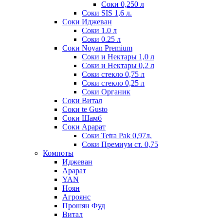
Соки 0,250 л
Соки SIS 1,6 л.
Соки Иджеван
Соки 1.0 л
Соки 0.25 л
Соки Noyan Premium
Соки и Нектары 1,0 л
Соки и Нектары 0,2 л
Соки стекло 0,75 л
Соки стекло 0,25 л
Соки Органик
Соки Витал
Соки te Gusto
Соки Шамб
Соки Арарат
Соки Tetra Pak 0,97л.
Соки Премиум ст. 0,75
Компоты
Иджеван
Арарат
YAN
Ноян
Агроянс
Прошян Фуд
Витал