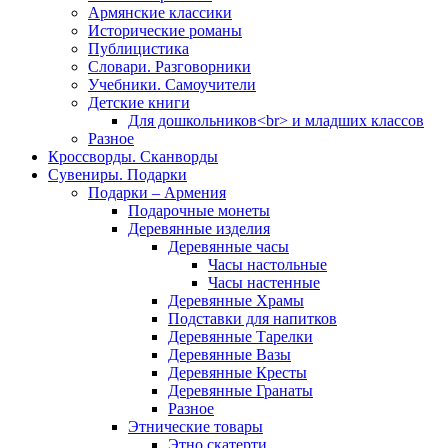
Армянские классики
Исторические романы
Публицистика
Словари. Разговорники
Учебники. Самоучители
Детские книги
Для дошкольников<br> и младших классов
Разное
Кроссворды. Сканворды
Сувениры. Подарки
Подарки – Армения
Подарочные монеты
Деревянные изделия
Деревянные часы
Часы настольные
Часы настенные
Деревянные Храмы
Подставки для напитков
Деревянные Тарелки
Деревянные Вазы
Деревянные Кресты
Деревянные Гранаты
Разное
Этнические товары
Этно скатерти