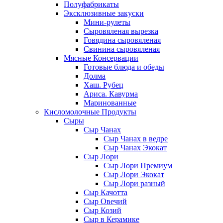
Полуфабрикаты
Эксклюзивные закуски
Мини-рулеты
Сыровяленая вырезка
Говядина сыровяленая
Свинина сыровяленая
Мясные Консервации
Готовые блюда и обеды
Долма
Хаш. Рубец
Ариса. Кавурма
Маринованные
Кисломолочные Продукты
Сыры
Сыр Чанах
Сыр Чанах в ведре
Сыр Чанах Экокат
Сыр Лори
Сыр Лори Премиум
Сыр Лори Экокат
Сыр Лори разный
Сыр Качотта
Сыр Овечий
Сыр Козий
Сыр в Керамике