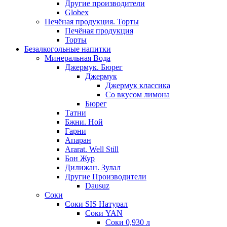
Другие производители
Globex
Печёная продукция. Торты
Печёная продукция
Торты
Безалкогольные напитки
Минеральная Вода
Джермук. Бюрег
Джермук
Джермук классика
Со вкусом лимона
Бюрег
Татни
Бжни. Ной
Гарни
Апаран
Ararat. Well Still
Бон Жур
Дилижан. Зулал
Другие Производители
Dausuz
Соки
Соки SIS Натурал
Соки YAN
Соки 0,930 л