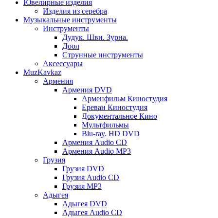
Ювелирные изделия
Изделия из серебра
Музыкальные инструменты
Инструменты
Дудук. Шви. Зурна.
Доол
Струнные инструменты
Аксессуары
MuzKavkaz
Армения
Армения DVD
Арменфильм Киностудия
Ереван Киностудия
Документальное Кино
Мультфильмы
Blu-ray. HD DVD
Армения Audio CD
Армения Audio MP3
Грузия
Грузия DVD
Грузия Audio CD
Грузия MP3
Адыгея
Адыгея DVD
Адыгея Audio CD