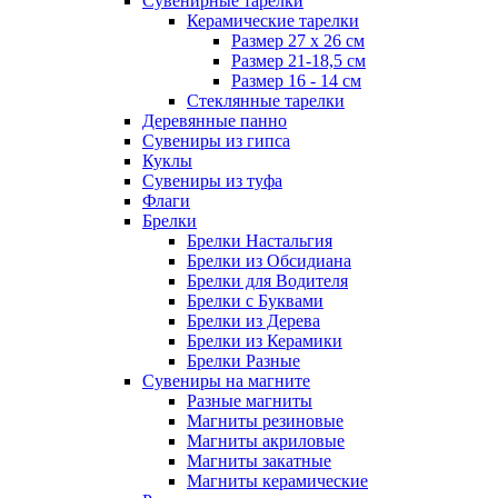
Сувенирные тарелки
Керамические тарелки
Размер 27 х 26 см
Размер 21-18,5 см
Размер 16 - 14 см
Стеклянные тарелки
Деревянные панно
Сувениры из гипса
Куклы
Сувениры из туфа
Флаги
Брелки
Брелки Настальгия
Брелки из Обсидиана
Брелки для Водителя
Брелки с Буквами
Брелки из Дерева
Брелки из Керамики
Брелки Разные
Сувениры на магните
Разные магниты
Магниты резиновые
Магниты акриловые
Магниты закатные
Магниты керамические