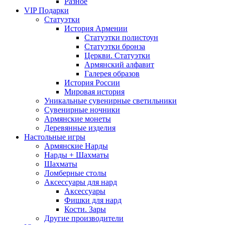
Разное
VIP Подарки
Статуэтки
История Армении
Статуэтки полистоун
Статуэтки бронза
Церкви. Статуэтки
Армянский алфавит
Галерея образов
История России
Мировая история
Уникальные сувенирные светильники
Сувенирные ночники
Армянские монеты
Деревянные изделия
Настольные игры
Армянские Нарды
Нарды + Шахматы
Шахматы
Ломберные столы
Аксессуары для нард
Аксессуары
Фишки для нард
Кости. Зары
Другие производители