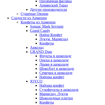
Прозрачная фасовка
Армянский Тараз
Другие производители
Сушеные Овощи
Сладости из Армении
Конфеты из Армении
Sonuar. Mark Sevouni
Grand Candy
Набор Конфет
Лукум. Мармелад
Конфеты
Арколад
GRAND Dian
Фрукты в шоколаде
Орехи в шоколаде
Драже в шоколаде
ШокоХит в шоколаде
Семечки в шоколаде
Наборы конфет
JOYCO
Наборы конфет
Сухофрукты в шоколаде
Мармелад. Лукум
Шоколадные плитки
Конфеты