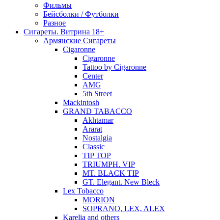
Фильмы
Бейсболки / Футболки
Разное
Сигареты. Витрина 18+
Армянские Сигареты
Cigaronne
Cigaronne
Tattoo by Cigaronne
Center
AMG
5th Street
Mackintosh
GRAND TABACCO
Akhtamar
Ararat
Nostalgia
Classic
TIP TOP
TRIUMPH. VIP
MT. BLACK TIP
GT. Elegant. New Bleck
Lex Tobacco
MORION
SOPRANO, LEX, ALEX
Karelia and others