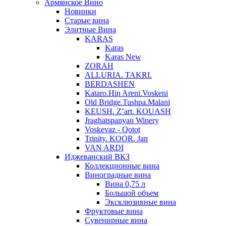
Армянское Вино
Новинки
Старые вина
Элитные Вина
KARAS
Karas
Karas New
ZORAH
ALLURIA. TAKRI.
BERDASHEN
Kataro.Hin Areni.Voskeni
Old Bridge.Tushpa.Malani
KEUSH. Z’art. KOUASH
Jraghatspanyan Winery
Voskevaz - Qotot
Trinity. KOOR. Jan
VAN ARDI
Иджеванский ВКЗ
Коллекционные вина
Виноградные вина
Вина 0,75 л
Большой объем
Эксклюзивные вина
Фруктовые вина
Cувенирные вина