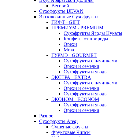
Вкус Араратской Долины
Весовой
Сухофрукты IJEVAN
Эксклюзивные Сухофрукты
ГИФТ - GIFT
ПРЕМИУМ - PREMIUM
Сухофрукты Ягоды Цукаты
Конфеты от природы
Орехи
Микс
ГУРМЭ - GOURMET
Сухофрукты с начинками
Орехи и семечки
Сухофрукты и ягоды
ЭКСТРА - EXTRA
Сухофрукты с начинками
Орехи и семечки
Сухофрукты и ягоды
ЭКОНОМ - ECONOM
Сухофрукты и ягоды
Орехи и семечки
Разное
Сухофрукты Aregi
Сушеные фрукты
Фруктовые Чипсы