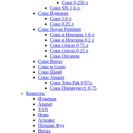
Соки 0,250 л
Соки SIS 1,6 л.
Соки Иджеван
Соки 1.0 л
Соки 0.25 л
Соки Noyan Premium
Соки и Нектары 1,0 л
Соки и Нектары 0,2 л
Соки стекло 0,75 л
Соки стекло 0,25 л
Соки Органик
Соки Витал
Соки te Gusto
Соки Шамб
Соки Арарат
Соки Tetra Pak 0,97л.
Соки Премиум ст. 0,75
Компоты
Иджеван
Арарат
YAN
Ноян
Агроянс
Прошян Фуд
Витал