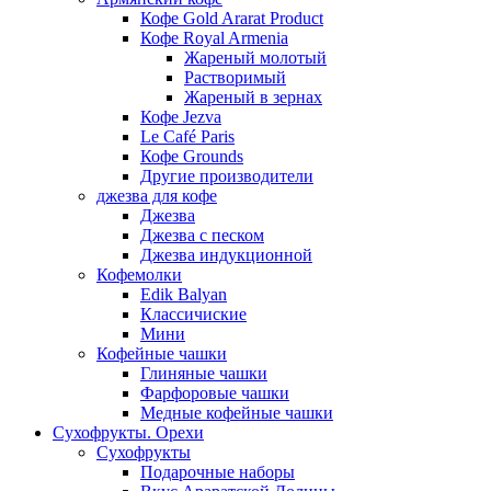
Кофе Gold Ararat Product
Кофе Royal Armenia
Жареный молотый
Растворимый
Жареный в зернах
Кофе Jezva
Le Café Paris
Кофе Grounds
Другие производители
джезва для кофе
Джезва
Джезва с песком
Джезва индукционной
Кофемолки
Edik Balyan
Классичиские
Мини
Кофейные чашки
Глиняные чашки
Фарфоровые чашки
Медные кофейные чашки
Сухофрукты. Орехи
Сухофрукты
Подарочные наборы