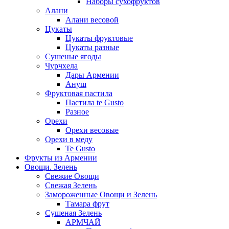
Наборы сухофруктов
Алани
Алани весовой
Цукаты
Цукаты фруктовые
Цукаты разные
Сушеные ягоды
Чурчхела
Дары Армении
Ануш
Фруктовая пастила
Пастила te Gusto
Разное
Орехи
Орехи весовые
Орехи в меду
Te Gusto
Фрукты из Армении
Овощи. Зелень
Свежие Овощи
Свежая Зелень
Замороженные Овощи и Зелень
Тамара фрут
Сушеная Зелень
АРМЧАЙ