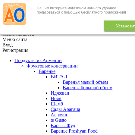
Нашим интернет-магазином намного удобнее
+7 (495) 646-888-1
пользоваться с помощью бесплатного приложения!
В корзине
0
товаров
Установи
x
Меню каталога
Меню сайта
Вход
Регистрация
Продукты из Армении
Фруктовые консервации
Варенье
ВИТАЛ
Варенья малый объем
Варенья большой объем
Иджеван
Ноян
Шамб
Сады Арагаца
Агроянс
te Gusto
Варга - Фуд
Варенье Proshyan Food