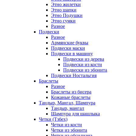
Этно жилетки
Этно шапки
Этно Подушки
Этно сумки
Разное
Подвески
Разное
Армянские буквы
Подвески маски
Подвески в машину
Подвески из дерева
Подвески из кости
Подвески из эбонита
Подвески Ностальгия
Браслеты
Разное
Браслеты из бисера
Кожаные браслеты
Тандыр, Мангал, Шампура
Тандыр, мангал
Шампура для шашлыка
Четки (Тзбех)
Четки из кости
Четки из эбонита
Четки из обсидиана