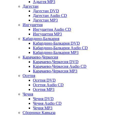
Адыгея MP3
Дагестан
Дагестан DVD
Дагестан Audio CD
Дагестан MP3
Ингушетия
Ингушетия Audio CD
Ингушетия MP3
Кабардино-Балкария
Кабардино-Балкария DVD
Кабардино-Балкария Audio CD
Кабардино-Балкария MP3
Карачаево-Черкесия
Карачаево-Черкесия DVD
Карачаево-Черкесия Audio CD
Карачаево-Черкесия MP3
Осетия
Осетия DVD
Осетия Audio CD
Осетия MP3
Чечня
Чечня DVD
Чечня Audio CD
Чечня MP3
Сборники Кавказа