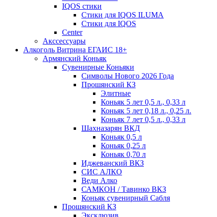
IQOS стики
Стики для IQOS ILUMA
Стики для IQOS
Сenter
Акссессуары
Алкоголь Витрина ЕГАИС 18+
Армянский Коньяк
Сувенирные Коньяки
Символы Нового 2026 Года
Прошянский КЗ
Элитные
Коньяк 5 лет 0,5 л., 0,33 л
Коньяк 5 лет 0,18 л., 0,25 л.
Коньяк 7 лет 0,5 л., 0,33 л
Шахназарян ВКД
Коньяк 0,5 л
Коньяк 0,25 л
Коньяк 0,70 л
Иджеванский ВКЗ
СИС АЛКО
Веди Алко
САМКОН / Тавинко ВКЗ
Коньяк сувенирный Сабля
Прошянский КЗ
Эксклюзив