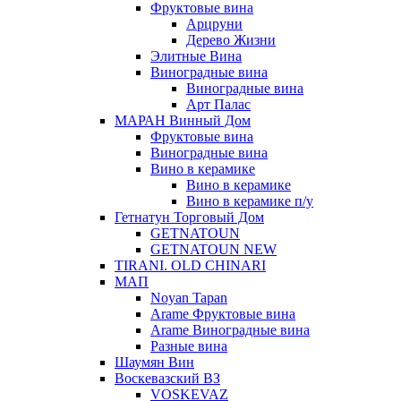
Фруктовые вина
Арцруни
Дерево Жизни
Элитные Вина
Виноградные вина
Виноградные вина
Арт Палас
МАРАН Винный Дом
Фруктовые вина
Виноградные вина
Вино в керамике
Вино в керамике
Вино в керамике п/у
Гетнатун Торговый Дом
GETNATOUN
GETNATOUN NEW
TIRANI. OLD CHINARI
МАП
Noyan Tapan
Arame Фруктовые вина
Arame Виноградные вина
Разные вина
Шаумян Вин
Воскевазский ВЗ
VOSKEVAZ