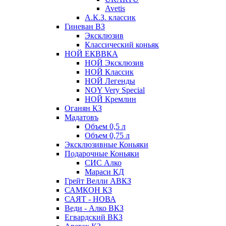
Avetis
А.К.З. классик
Гиневан ВЗ
Эксклюзив
Классический коньяк
НОЙ ЕКВВКА
НОЙ Эксклюзив
НОЙ Классик
НОЙ Легенды
NOY Very Speсial
НОЙ Кремлин
Оганян КЗ
Мадатовъ
Объем 0,5 л
Объем 0,75 л
Эксклюзивные Коньяки
Подарочные Коньяки
СИС Алко
Мараси КД
Грейт Велли АВКЗ
САМКОН КЗ
САЯТ - НОВА
Веди - Алко ВКЗ
Егвардский ВКЗ