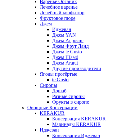
Варенье Органик
Лечебное варенье
Лечебный конфитюр
Фруктовое пюре
Джем
Иджеван
Джем YAN
Джем Агроянс
Джем Фрут Ланд
Джем te Gusto
Джем Шамб
Джем Ararat
Другие производители
Ягоды протёртые
te Gusto
Сиропы
Дошаб
Разные сиропы
Фрукты в сиропе
Овощные Консервации
KERAKUR
Консервация KERAKUR
Маринады KERAKUR
Иджеван
Консервация Иджеван