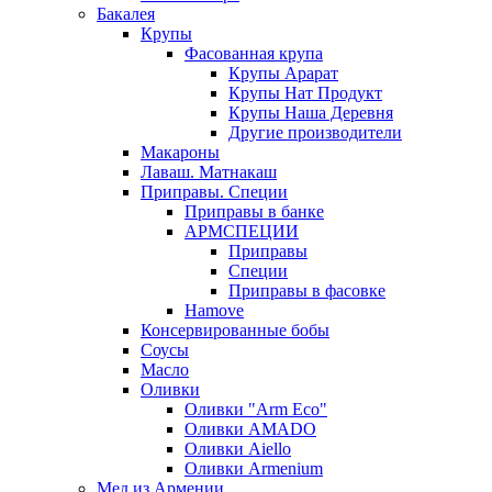
Бакалея
Крупы
Фасованная крупа
Крупы Арарат
Крупы Нат Продукт
Крупы Наша Деревня
Другие производители
Макароны
Лаваш. Матнакаш
Приправы. Специи
Приправы в банке
АРМСПЕЦИИ
Приправы
Специи
Приправы в фасовке
Hamove
Консервированные бобы
Соусы
Масло
Оливки
Оливки "Arm Eco"
Оливки AMADO
Оливки Aiello
Оливки Armenium
Мед из Армении