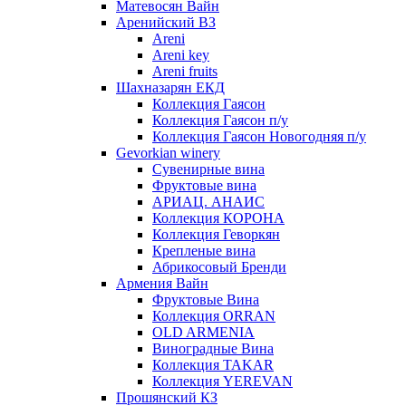
Матевосян Вайн
Аренийский ВЗ
Areni
Areni key
Areni fruits
Шахназарян ЕКД
Коллекция Гаясон
Коллекция Гаясон п/у
Коллекция Гаясон Новогодняя п/у
Gevorkian winery
Сувенирные вина
Фруктовые вина
АРИАЦ. АНАИС
Коллекция КОРОНА
Коллекция Геворкян
Крепленые вина
Абрикосовый Бренди
Армения Вайн
Фруктовые Вина
Коллекция ORRAN
OLD ARMENIA
Виноградные Вина
Коллекция TAKAR
Коллекция YEREVAN
Прошянский КЗ