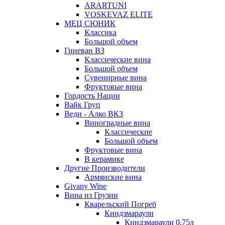
ARARTUNI
VOSKEVAZ ELITE
МЕЦ СЮНИК
Классика
Большой объем
Гиневан ВЗ
Классические вина
Большой объем
Сувенирные вина
Фруктовые вина
Гордость Нации
Вайк Груп
Веди - Алко ВКЗ
Виноградные вина
Классические
Большой объем
Фруктовые вина
В керамике
Другие Производители
Армянские вина
Givany Wine
Вина из Грузии
Кварельский Погреб
Киндзмараули
Киндзмараули 0,75л