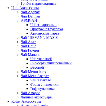
Грибы маринованные
Чай. Аксессуары
Чай Арарат
Чай Darman
АРМЧАЙ
Чай заварочный
Прозрачная фасовка
Армянский Тараз
Чай "IJEVAN". MASIS
Чай Агат
Чай Нане
Чай Гюмри
Чай Манана
Чай травяной
Био-сертифицированный
Весовой
Чай Meron berry
Чай Мега Арарат
Чай в пакете
Фильтр-пакетики
Гофроупаковка
Чай Амарас
Чайные аксессуары
Кофе. Аксессуары
Армянский кофе