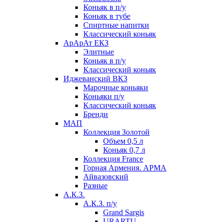
Коньяк в п/у
Коньяк в тубе
Спиртные напитки
Классический коньяк
АрАрАт ЕКЗ
Элитные
Коньяк в п/у
Классический коньяк
Иджеванский ВКЗ
Марочные коньяки
Коньяки п/у
Классический коньяк
Бренди
МАП
Коллекция Золотой
Объем 0,5 л
Коньяк 0,7 л
Коллекция France
Горная Армения. АРМА
Айвазовский
Разные
А.К.З.
А.К.З. п/у
Grand Sargis
URARTU