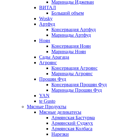
Маринады Иджеван
ВИТАЛ
Большой объем
Wosky
Артфуд
Консервация Артфуд
Маринады Артфуд
Ноян
Консервация Ноян
Маринады Ноян
Сады Арагаца
Агроянс
Консервация Агроянс
Маринады Агроянс
Прошян Фуд
Консервация Прошян Фуд
Маринады Прошян Фуд
YAN
te Gusto
Мясные Продукты
Мясные деликатесы
Армянская Бастурма
Армянский Суджух
Армянская Колбаса
Нарезки