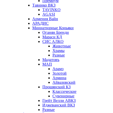
Премиум
Тавинко ВКЗ
TAVINKO
AGASI
Армения Вайн
АРАДИС
Миниатюрные Коньяки
Оганян Бренди
Мараси КД
СИС АЛКО
Животные
Храмы
Разные
Мадатовъ
МАП
Арамэ
Золотой
Армина
Айвазовский
Прошянский КЗ
Классические
Сувенирные
Грейт Велли АВКЗ
Иджеванский ВКЗ
Разные