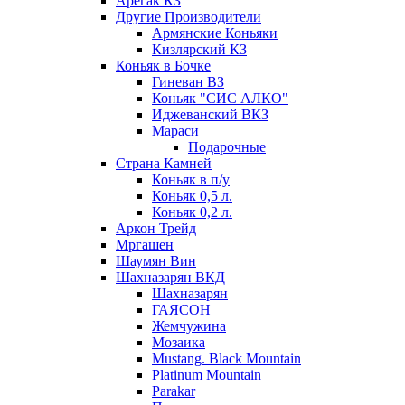
Арегак КЗ
Другие Производители
Армянские Коньяки
Кизлярский КЗ
Коньяк в Бочке
Гиневан ВЗ
Коньяк "СИС АЛКО"
Иджеванский ВКЗ
Мараси
Подарочные
Страна Камней
Коньяк в п/у
Коньяк 0,5 л.
Коньяк 0,2 л.
Аркон Трейд
Мргашен
Шаумян Вин
Шахназарян ВКД
Шахназарян
ГАЯСОН
Жемчужина
Мозаика
Mustang. Black Mountain
Platinum Mountain
Parakar