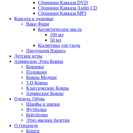
Сборники Кавказа DVD
Сборники Кавказа Audio CD
Сборники Кавказа MP3
Красота и здоровье
Ваки Фарм
Косметические масла
100 мл
50 мл
Косметика для ухода
Продукция Наринэ
Детские игры
Армянские Этно Ковры
Коврики
Половики
Ковры Модерн
3 D Ковры
Классические Ковры
Армянские Ковры
Одежда. Обувь
Шарфы и шапки
Футболки
Бейсболки
Этно масики балетки
О геноциде
Книги