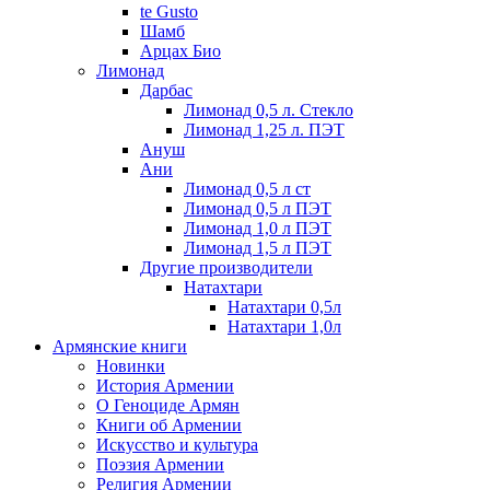
te Gusto
Шамб
Арцах Био
Лимонад
Дарбас
Лимонад 0,5 л. Стекло
Лимонад 1,25 л. ПЭТ
Ануш
Ани
Лимонад 0,5 л ст
Лимонад 0,5 л ПЭТ
Лимонад 1,0 л ПЭТ
Лимонад 1,5 л ПЭТ
Другие производители
Натахтари
Натахтари 0,5л
Натахтари 1,0л
Армянские книги
Новинки
История Армении
О Геноциде Армян
Книги об Армении
Иcкусство и культура
Поэзия Армении
Религия Армении