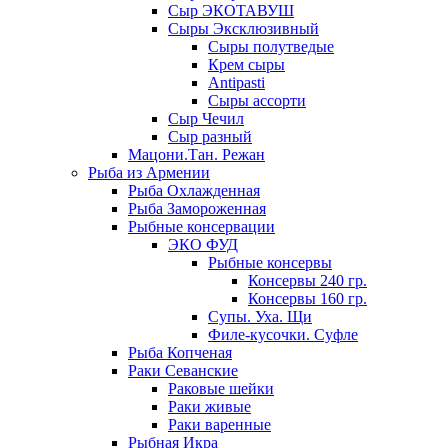
Сыр ЭКОТАВУШ
Сыры Эксклюзивный
Сыры полутведые
Крем сыры
Antipasti
Сыры ассорти
Сыр Чечил
Сыр разный
Мацони.Тан. Режан
Рыба из Армении
Рыба Охлажденная
Рыба Замороженная
Рыбные консервации
ЭКО ФУД
Рыбные консервы
Консервы 240 гр.
Консервы 160 гр.
Супы. Уха. Щи
Филе-кусочки. Суфле
Рыба Копченая
Раки Севанские
Раковые шейки
Раки живые
Раки варенные
Рыбная Икра